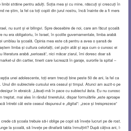
 limbi străine pentru adulți. Soția mea și cu mine, născuți și crescuți în
ne știm, la fel ca toți copiii din jurul nostru, încă înainte de a fi mers
ael, nu sunt și ei bilingvi. Spre deosebire de noi, care am făcut școală
re nu era obligatoriu, în Israel, în școlile guvernamentale, limba arabă
d ei umblau la școală. Opinia mea este că pentru a avea o șansă de
ștem limba și cultura celorlalți, cel puțin atât și așa cum o cunosc ei
u literatura arabă „serioasă”, nici măcar ziarul, îmi doresc doar să
rket-ul din cartier, tinerii care lucrează în garaje, surorile la spital –
epția unei adolescente, toți eram trecuți bine peste 50 de ani, la fel ca
e. Unul din subiectele cursului era ceasul și timpul. Atunci am auzit-o pe
, desigur în ebraică: „Lăsați-mă în pace cu subiectul ăsta. Eu nu cunosc
treptat, mai ales în rândul tineretului, dispar formulările „este aproape
acă întrebi cât este ceasul răspunsul e „digital”: „zece și treisprezece”
crede că școala trebuie să-i oblige pe copii să învețe lucruri pe de rost.
junge la școală, să învețe pe dinafară tabla înmulțirii? După câțiva ani, l-