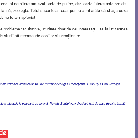
aureat și admitere am avut parte de puține, dar foarte interesante ore de
, latină, zoologie. Totul superficial, doar pentru a-mi arăta că și așa ceva
ei, nu le-am apreciat.
de probleme facultative, studiate doar de cei interesați. Las la latitudinea
e studii să recomande copiilor și nepoților lor.
ale editorilor, redactorilor sau ale membrilor colegiului redacţional. Autorii îşi asumă întreaga
ente şi atacurile la persoană se elimină. Revista Baabel este deschisă faţă de orice discuţie bazată