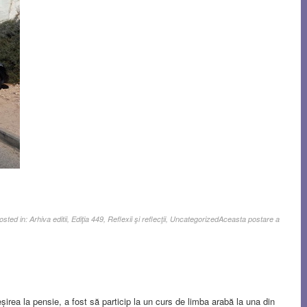
osted in:
Arhiva editii
,
Ediţia 449
,
Reflexii şi reflecţii
,
Uncategorized
Aceasta postare a
șirea la pensie, a fost să particip la un curs de limba arabă la una din