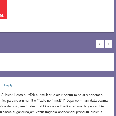
Reply
. Subiectul asta cu “Tabla Inmultirii” a avut pentru mine si o conotatie
litic, pa care am numit-o “Table ne-inmultirii” Dupa ce mi-am data seama
rica de nord, am inteles mai bine de ce tinerii apar asa de ignoranti in
uiasaca si gandirea,am vazut tragedia abandonarii propriului creier, si