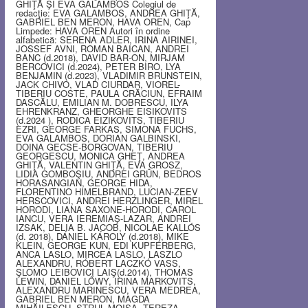
GHIŢĂ ŞI EVA GALAMBOS Colegiul de
redacţie: EVA GALAMBOS, ANDREA GHIŢĂ,
GABRIEL BEN MERON, HAVA OREN, Cap
Limpede: HAVA OREN Autori în ordine
alfabetică: SERENA ADLER, IRINA AIRINEI,
JOSSEF AVNI, ROMAN BAICAN, ANDREI
BANC (d.2018), DAVID BAR-ON, MIRJAM
BERCOVICI (d.2024), PETER BIRO, LYA
BENJAMIN (d.2023), VLADIMIR BRUNSTEIN,
JACK CHIVO, VLAD CIURDAR, VIOREL-
TIBERIU COSTE, PAULA CRĂCIUN, EFRAIM
DASCĂLU, EMILIAN M. DOBRESCU, ILYA
EHRENKRANZ, GHEORGHE EISIKOVITS
(d.2024 ), RODICA EIZIKOVITS, TIBERIU
EZRI, GEORGE FARKAS, SIMONA FUCHS,
EVA GALAMBOS, DORIAN GALBINSKI,
DOINA GECSE-BORGOVAN, TIBERIU
GEORGESCU, MONICA GHEŢ, ANDREA
GHIŢĂ, VALENTIN GHIŢĂ, EVA GROSZ,
LIDIA GOMBOŞIU, ANDREI GRÜN, BEDROS
HORASANGIAN, GEORGE HIDA,
FLORENTINO HIMELBRAND, LUCIAN-ZEEV
HERSCOVICI, ANDREI HERZLINGER, MIREL
HORODI, LIANA SAXONE-HORODI, CAROL
IANCU, VERA IEREMIAŞ-LAZAR, ANDREI
IZSAK, DELIA B. JACOB, NICOLAE KALLÓS
(d. 2018), DÁNIEL KÁROLY (d.2018), MIKE
KLEIN, GEORGE KUN, EDI KUPFERBERG,
ANCA LASLO, MIRCEA LASLO, LASZLO
ALEXANDRU, RÓBERT LACZKÓ VASS,
ŞLOMO LEIBOVICI LAIŞ(d.2014), THOMAS
LEWIN, DANIEL LŐWY, IRINA MARKOVITS,
ALEXANDRU MARINESCU, VERA MEDREA,
GABRIEL BEN MERON, MAGDA
MIHĂILESCU, STRUL MOISA, TEREZA