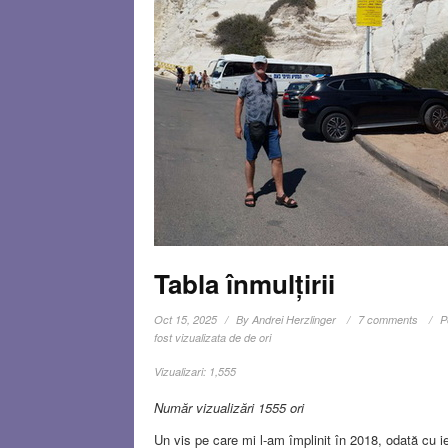
Tabla înmulțirii
Oct 15, 2025
By
Andrei Herzlinger
7 comments
P
fost vizualizata de de ori
Vizualizari:
1,555
Număr vizualizări 1555 ori
Un vis pe care mi l-am împlinit în 2018, odată cu ie