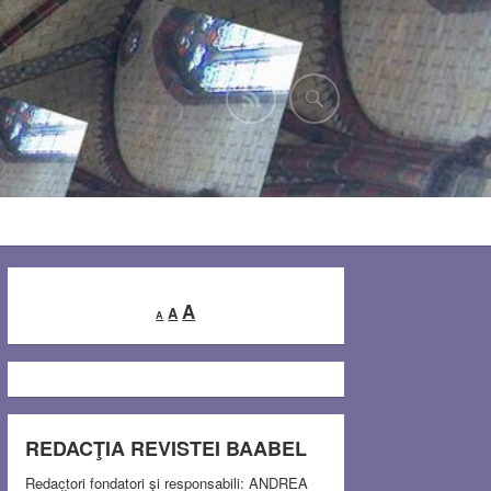
Decrease
Reset
Increase
A
A
A
font
font
font
size.
size.
size.
REDACŢIA REVISTEI BAABEL
Redactori fondatori şi responsabili: ANDREA