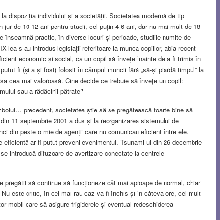
a dispoziția individului și a societății. Societatea modernă de tip
n jur de 10-12 ani pentru studii, cel puțin 4-6 ani, dar nu mai mult de 18-
 ce înseamnă practic, în diverse locuri și perioade, studiile numite de
IX-lea s-au introdus legislații referitoare la munca copiilor, abia recent
icient economic și social, ca un copil să învețe înainte de a fi trimis în
utut fi (și a și fost) folosit în câmpul muncii fără „să-și piardă timpul” la
sursa cea mai valoroasă. Cine decide ce trebuie să învețe un copil:
tmului sau a rădăcinii pătrate?
ăzboiul… precedent, societatea știe să se pregătească foarte bine să
l din 11 septembrie 2001 a dus și la reorganizarea sistemului de
unci din peste o mie de agenții care nu comunicau eficient între ele.
e eficientă ar fi putut preveni evenimentul. Tsunami-ul din 26 decembrie
 se introducă difuzoare de avertizare conectate la centrele
ste pregătit să continue să funcționeze cât mai aproape de normal, chiar
 este critic, în cel mai rău caz va fi închis și în câteva ore, cel mult
or mobil care să asigure frigiderele și eventual redeschiderea