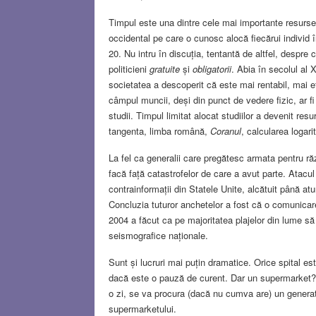
Timpul este una dintre cele mai importante resurse l
occidental pe care o cunosc alocă fiecărui individ î
20. Nu intru în discuția, tentantă de altfel, despre
politicieni
gratuite
și
obligatorii
. Abia în secolul al X
societatea a descoperit că este mai rentabil, mai ef
câmpul muncii, deși din punct de vedere fizic, ar fi p
studii. Timpul limitat alocat studiilor a devenit re
tangenta, limba română,
Coranul
, calcularea logari
La fel ca generalii care pregătesc armata pentru r
facă față catastrofelor de care a avut parte. Atacu
contrainformații din Statele Unite, alcătuit până at
Concluzia tuturor anchetelor a fost că o comunicar
2004 a făcut ca pe majoritatea plajelor din lume să
seismografice naționale.
Sunt și lucruri mai puțin dramatice. Orice spital e
dacă este o pauză de curent. Dar un supermarket? Nu
o zi, se va procura (dacă nu cumva are) un generat
supermarketului.