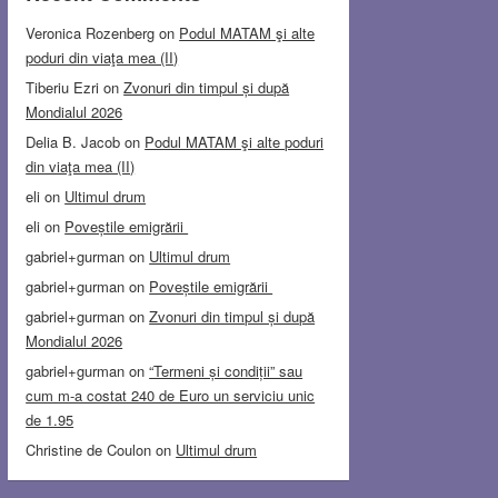
Veronica Rozenberg
on
Podul MATAM şi alte
poduri din viaţa mea (II)
Tiberiu Ezri
on
Zvonuri din timpul și după
Mondialul 2026
Delia B. Jacob
on
Podul MATAM şi alte poduri
din viaţa mea (II)
eli
on
Ultimul drum
eli
on
Poveștile emigrării
gabriel+gurman
on
Ultimul drum
gabriel+gurman
on
Poveștile emigrării
gabriel+gurman
on
Zvonuri din timpul și după
Mondialul 2026
gabriel+gurman
on
“Termeni și condiții” sau
cum m-a costat 240 de Euro un serviciu unic
de 1.95
Christine de Coulon
on
Ultimul drum