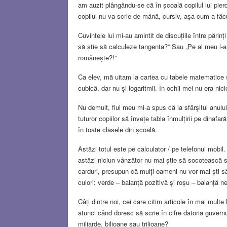
am auzit plângându-se că în școală copilul lui pier
copilul nu va scrie de mână, cursiv, așa cum a făcu
Cuvintele lui mi-au amintit de discuțiile între pări
să știe să calculeze tangenta?” Sau „Pe al meu l-
românește?!”
Ca elev, mă uitam la cartea cu tabele matematice ș
cubică, dar nu și logaritmii. În ochii mei nu era nic
Nu demult, fiul meu mi-a spus că la sfârșitul anului
tuturor copiilor să învețe tabla înmulțirii pe dinafa
în toate clasele din școală.
Astăzi totul este pe calculator / pe telefonul mobil
astăzi niciun vânzător nu mai știe să socotească si
carduri, presupun că mulți oameni nu vor mai ști să 
culori: verde – balanță pozitivă și roșu – balanță n
Câți dintre noi, cei care citim articole în mai mult
atunci când doresc să scrie în cifre datoria guvern
miliarde, bilioane sau trilioane?