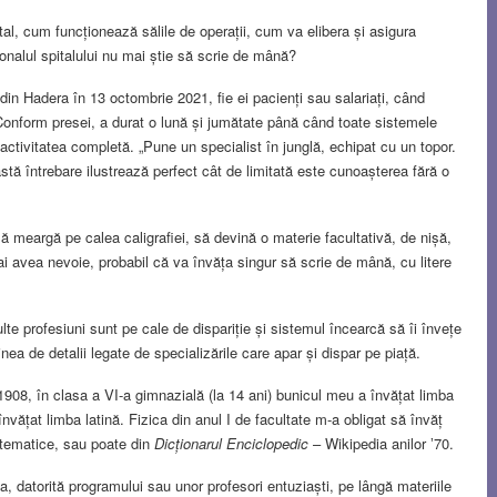
l, cum funcționează sălile de operații, cum va elibera și asigura
nalul spitalului nu mai știe să scrie de mână?
fe din Hadera în 13 octombrie 2021, fie ei pacienți sau salariați, când
 Conform presei, a durat o lună și jumătate până când toate sistemele
t activitatea completă. „Pune un specialist în junglă, echipat cu un topor.
stă întrebare ilustrează perfect cât de limitată este cunoașterea fără o
să meargă pe calea caligrafiei, să devină o materie facultativă, de nișă,
mai avea nevoie, probabil că va învăța singur să scrie de mână, cu litere
e profesiuni sunt pe cale de dispariție și sistemul încearcă să îi învețe
nea de detalii legate de specializările care apar și dispar pe piață.
08, în clasa a VI-a gimnazială (la 14 ani) bunicul meu a învățat limba
învățat limba latină. Fizica din anul I de facultate m-a obligat să învăț
matematice, sau poate din
Dicționarul Enciclopedic
– Wikipedia anilor ʼ70.
 datorită programului sau unor profesori entuziaști, pe lângă materiile