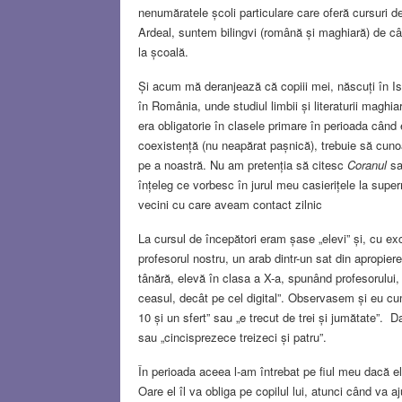
nenumăratele școli particulare care oferă cursuri de
Ardeal, suntem bilingvi (română și maghiară) de când 
la școală.
Și acum mă deranjează că copiii mei, născuți în Isr
în România, unde studiul limbii și literaturii maghia
era obligatorie în clasele primare în perioada cân
coexistență (nu neapărat pașnică), trebuie să cunoa
pe a noastră. Nu am pretenția să citesc
Coranul
sa
înțeleg ce vorbesc în jurul meu casierițele la superma
vecini cu care aveam contact zilnic
La cursul de începători eram șase „elevi” și, cu exc
profesorul nostru, un arab dintr-un sat din apropier
tânără, elevă în clasa a X-a, spunând profesorului
ceasul, decât pe cel digital”. Observasem și eu cum 
10 și un sfert” sau „e trecut de trei și jumătate”. D
sau „cincisprezece treizeci și patru”.
În perioada aceea l-am întrebat pe fiul meu dacă el 
Oare el îl va obliga pe copilul lui, atunci când va a