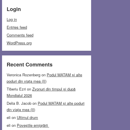
Login
Log in
Entries feed
Comments feed
WordPress.org
Recent Comments
Veronica Rozenberg
on
Podul MATAM şi alte
poduri din viaţa mea (II)
Tiberiu Ezri
on
Zvonuri din timpul și după
Mondialul 2026
Delia B. Jacob
on
Podul MATAM şi alte poduri
din viaţa mea (II)
eli
on
Ultimul drum
eli
on
Poveștile emigrării