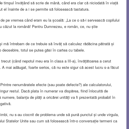
de timpul învățând să scrie de mână, când era clar că niciodată în viață
t el înainte de a i se permite să folosească tastatura.
nți de pe vremea când eram eu la școală: „La ce o să-i servească copilului
au căzut la română! Pentru Dumnezeu, e român, ce, nu știe
i mă întrebam de ce trebuie să învăț să calculez rădăcina pătrată și
io deosebire, totul se putea găsi în cartea cu tabele.
 trecut (când nepotul meu era în clasa a III-a), învățătoarea a cerut
ră. A mai adăugat, foarte serios, că nu este sigur că acest lucru s-a făcut
. Printre nenumăratele efecte (sau poate defecte?) ale calculatorului,
ngur restul. Dacă plata în numerar va dispărea, fiind înlocuită de
numere, balanța de plăți a oricărei unități va fi prezentată probabil în
egativă.
e limbi, nu s-au ciocnit de problema unde să pună punctul și unde virgula,
ului Statelor Unite sau cum să folosească într-o conversație termeni ca