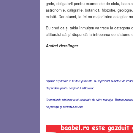
grele, obligatorii pentru examenele de ciclu, bacal
astronomie, caligrafie, botanică, filozofie, geologie
există. Dar atunci, la fel ca majoritatea colegilor m
Eu cred că și tabla înmulțirii va trece la categoria 
cititorului să-și răspundă la întrebarea ce sisteme d
Andrei Herzlinger
Opiniile exprimate în textele publicate nu reprezintă punctele de vedere 
răspundere pentru conţinutul articolelor.
Comentariile cititorilor sunt moderate de către redacţie. Textele indec
pe principii şi schimbul de idei.