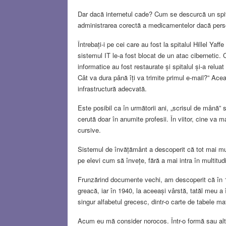
Dar dacă internetul cade? Cum se descurcă un spita
administrarea corectă a medicamentelor dacă perso
Întrebați-i pe cei care au fost la spitalul Hillel Yaf
sistemul IT le-a fost blocat de un atac cibernetic.
informatice au fost restaurate și spitalul și-a relua
Cât va dura până îți va trimite primul e-mail?” Acea
infrastructură adecvată.
Este posibil ca în următorii ani, „scrisul de mână” 
cerută doar în anumite profesii. În viitor, cine va 
cursive.
Sistemul de învățământ a descoperit că tot mai mult
pe elevi cum să învețe, fără a mai intra în multitudi
Frunzărind documente vechi, am descoperit că în 19
greacă, iar în 1940, la aceeași vârstă, tatăl meu a 
singur alfabetul grecesc, dintr-o carte de tabele 
Acum eu mă consider norocos. Într-o formă sau alta,