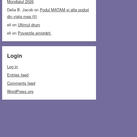
Mondialul 2026
Delia B. Jacob
on
Podul MATAM şi alte poduri
din viaţa mea (II)
eli
on
Ultimul drum
eli
on
Poveștile emigrării
Login
Log in
Entries feed
Comments feed
WordPress.org