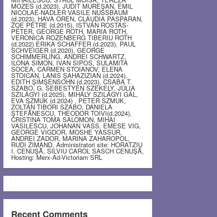
MOZES (d.2023), JUDIT MUREŞAN, EMIL
NICOLAE-NADLER VASILE NUSSBAUM
(d.2023), HAVA OREN, CLAUDIA PASPARAN,
ZOE PETRE (d.2015), ISTVÁN ROSTÁS-
PÉTER, GEORGE ROTH, MARIA ROTH,
VERONICA ROZENBERG TIBERIU ROTH
(d.2022) ERIKA SCHAFFER (d.2023), PAUL
SCHVEIGER (d.2020), GEORGE
SCHIMMERLING, ANDREI SCHWARTZ,
ILONA SIMON, IVAN SIPOS, SULAMITA
SOCEA, CARMEN STOIANOV, ELENA
STOICAN, LANIS ŞAHAZIZIAN (d.2024),
EDITH ŞIMŞENSOHN (d.2023), CSABA T.
SZABO, G. SEBESTYEN SZEKELY, JÚLIA
SZILÁGYI (d.2025), MIHÁLY SZILÁGYI GÁL,
EVA SZMUK (d.2024) , PETER SZMUK,
ZOLTÁN TIBORI SZABO, DANIELA
ŞTEFĂNESCU, THEODOR TOIVI(d.2024),
CRISTINA TOMA SALOMON, MIHAI
VASILESCU, JOHANAN VASS, EMESE VIG,
GEORGE VIGDOR, MOSHE YASSUR,
ANDREI ZADOR, MARINA ZAHAROPOL,
RUDI ZIMAND, Administratori site: HORATZIU
I. CENUŞĂ, SILVIU CAROL SASCH CENUŞĂ,
Hosting: Merx-Ad-Victoriam SRL
Recent Comments