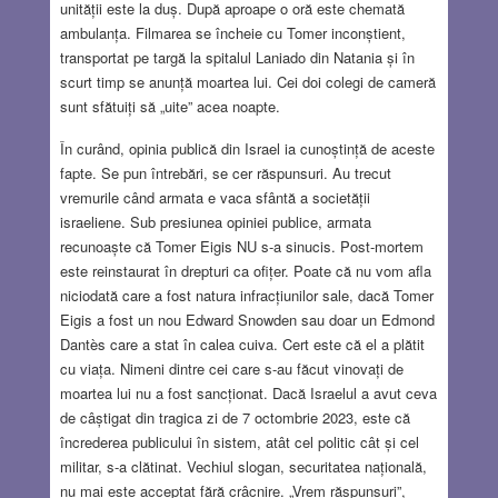
unității este la duș. După aproape o oră este chemată
ambulanța. Filmarea se încheie cu Tomer inconștient,
transportat pe targă la spitalul Laniado din Natania și în
scurt timp se anunță moartea lui. Cei doi colegi de cameră
sunt sfătuiți să „uite” acea noapte.
În curând, opinia publică din Israel ia cunoștință de aceste
fapte. Se pun întrebări, se cer răspunsuri. Au trecut
vremurile când armata e vaca sfântă a societății
israeliene. Sub presiunea opiniei publice, armata
recunoaște că Tomer Eigis NU s-a sinucis. Post-mortem
este reinstaurat în drepturi ca ofițer. Poate că nu vom afla
niciodată care a fost natura infracțiunilor sale, dacă Tomer
Eigis a fost un nou Edward Snowden sau doar un Edmond
Dantès care a stat în calea cuiva. Cert este că el a plătit
cu viața. Nimeni dintre cei care s-au făcut vinovați de
moartea lui nu a fost sancționat. Dacă Israelul a avut ceva
de câștigat din tragica zi de 7 octombrie 2023, este că
încrederea publicului în sistem, atât cel politic cât și cel
militar, s-a clătinat. Vechiul slogan, securitatea națională,
nu mai este acceptat fără crâcnire. „Vrem răspunsuri”,