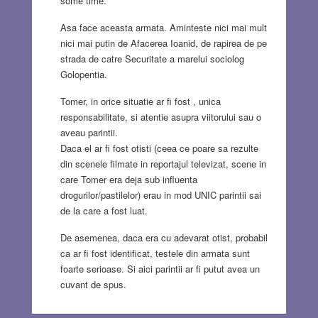
some time.
Asa face aceasta armata. Aminteste nici mai mult
nici mai putin de Afacerea Ioanid, de rapirea de pe
strada de catre Securitate a marelui sociolog
Golopentia.
Tomer, in orice situatie ar fi fost , unica
responsabilitate, si atentie asupra viitorului sau o
aveau parintii.
Daca el ar fi fost otisti (ceea ce poare sa rezulte
din scenele filmate in reportajul televizat, scene in
care Tomer era deja sub influenta
drogurilor/pastilelor) erau in mod UNIC parintii sai
de la care a fost luat.
De asemenea, daca era cu adevarat otist, probabil
ca ar fi fost identificat, testele din armata sunt
foarte serioase. Si aici parintii ar fi putut avea un
cuvant de spus.