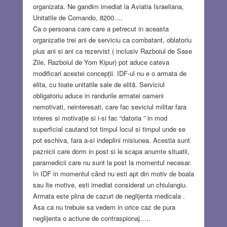
organizata. Ne gandim imediat la Aviatia Israeliana,
Unitatile de Comando, 8200….
Ca o persoana care care a petrecut in aceasta
organizatie trei ani de serviciu ca combatant, oblatoriu
plus ani si ani ca rezervist ( inclusiv Razboiul de Sase
Zile, Razboiul de Yom Kipur) pot aduce cateva
modificari acestei concepții. IDF-ul nu e o armata de
elita, cu toate unitatile sale de elită. Serviciul
obligatoriu aduce in randurile armatei oameni
nemotivati, neinteresati, care fac seviciul militar fara
interes si motivație si i-si fac “datoria ” in mod
superficial cautand tot timpul locul si timpul unde se
pot eschiva, fara a-si indeplini misiunea. Acestia sunt
paznicii care dorm in post si le scapa anumte situatii,
paramedicii care nu sunt la post la momentul necesar.
In IDF in momentul când nu esti apt din motiv de boala
sau lte motive, esti imediat considerat un chiulangiu.
Armata este plina de cazuri de neglijenta medicala .
Asa ca nu trebuie sa vedem in orice caz de pura
neglijenta o actiune de contraspionaj…..