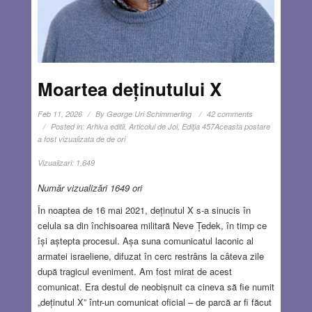
Moartea deținutului X
Feb 11, 2026
By
George Uri Schimmerling
42 comments
Posted in:
Arhiva editii
,
Articolul de Joi
,
Ediţia 457
Aceasta postare
a fost vizualizata de de ori
Vizualizari:
1,649
Număr vizualizări 1649 ori
În noaptea de 16 mai 2021, deținutul X s-a sinucis în
celula sa din închisoarea militară Neve Țedek, în timp ce
își aștepta procesul. Așa suna comunicatul laconic al
armatei israeliene, difuzat în cerc restrâns la câteva zile
după tragicul eveniment. Am fost mirat de acest
comunicat. Era destul de neobișnuit ca cineva să fie numit
„deținutul X” într-un comunicat oficial – de parcă ar fi făcut