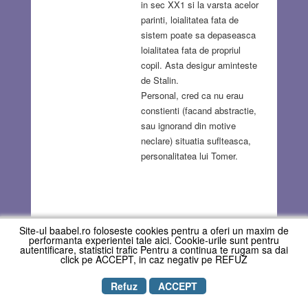
in sec XX1 si la varsta acelor
parinti, loialitatea fata de
sistem poate sa depaseasca
loialitatea fata de propriul
copil. Asta desigur aminteste
de Stalin.
Personal, cred ca nu erau
constienti (facand abstractie,
sau ignorand din motive
neclare) situatia suflteasca,
personalitatea lui Tomer.
George Uri Schimmerling
commented on
Site-ul baabel.ro foloseste cookies pentru a oferi un maxim de
performanta experientei tale aici. Cookie-urile sunt pentru
February 12, 2026
Reply
autentificare, statistici trafic Pentru a continua te rugam sa dai
click pe ACCEPT, in caz negativ pe REFUZ
Da , si eu stiam numele lui Tomer, dar dacă aș fi
publicat articolul meu acum o săptămână , riscam
Refuz
ACCEPT
să mă complic cu cenzura militară . Foarte bun