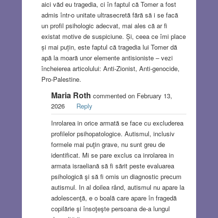
aici văd eu tragedia, ci în faptul că Tomer a fost
admis într-o unitate ultrasecretă fără să i se facă
un profil psihologic adecvat, mai ales că ar fi
existat motive de suspiciune. Și, ceea ce îmi place
și mai puțin, este faptul că tragedia lui Tomer dă
apă la moară unor elemente antisioniste – vezi
încheierea articolului: Anti-Zionist, Anti-genocide,
Pro-Palestine.
Maria Roth
commented on February 13,
2026
Reply
Inrolarea in orice armată se face cu excluderea
profilelor psihopatologice. Autismul, inclusiv
formele mai puţin grave, nu sunt greu de
identificat. Mi se pare exclus ca inrolarea in
armata israeliană să fi sărit peste evaluarea
psihologică şi să fi omis un diagnostic precum
autismul. In al doilea rând, autismul nu apare la
adolescenţă, e o boală care apare în fragedă
copilărie şi însoţeşte persoana de-a lungul