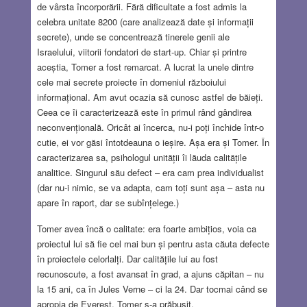
de vârsta încorporării. Fără dificultate a fost admis la
celebra unitate 8200 (care analizează date și informații
secrete), unde se concentrează tinerele genii ale
Israelului, viitorii fondatori de start-up. Chiar și printre
aceștia, Tomer a fost remarcat. A lucrat la unele dintre
cele mai secrete proiecte în domeniul războiului
informațional. Am avut ocazia să cunosc astfel de băieți.
Ceea ce îi caracterizează este în primul rând gândirea
neconvențională. Oricât ai încerca, nu-i poți închide într-o
cutie, ei vor găsi întotdeauna o ieșire. Așa era și Tomer. În
caracterizarea sa, psihologul unității îi lăuda calitățile
analitice. Singurul său defect – era cam prea individualist
(dar nu-i nimic, se va adapta, cam toți sunt așa – asta nu
apare în raport, dar se subînțelege.)
Tomer avea încă o calitate: era foarte ambițios, voia ca
proiectul lui să fie cel mai bun și pentru asta căuta defecte
în proiectele celorlalți. Dar calitățile lui au fost
recunoscute, a fost avansat în grad, a ajuns căpitan – nu
la 15 ani, ca în Jules Verne – ci la 24. Dar tocmai când se
apropia de Everest, Tomer s-a prăbușit.