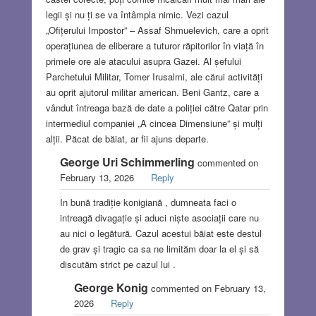
legii și nu ți se va întâmpla nimic. Vezi cazul
„Ofițerului Impostor” – Assaf Shmuelevich, care a oprit
operațiunea de eliberare a tuturor răpitorilor în viață în
primele ore ale atacului asupra Gazei. Al șefului
Parchetului Militar, Tomer Irusalmi, ale cărui activități
au oprit ajutorul militar american. Beni Gantz, care a
vândut întreaga bază de date a poliției către Qatar prin
intermediul companiei „A cincea Dimensiune” și mulți
alții. Păcat de băiat, ar fii ajuns departe.
George Uri Schimmerling
commented on
February 13, 2026
Reply
In bună tradiție konigiană , dumneata faci o
intreagă divagație și aduci niște asociații care nu
au nici o legătură. Cazul acestui băiat este destul
de grav și tragic ca sa ne limităm doar la el și să
discutăm strict pe cazul lui .
George Konig
commented on February 13,
2026
Reply