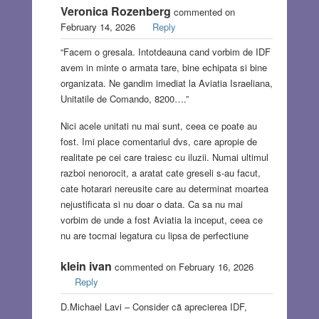
Veronica Rozenberg
commented on
February 14, 2026
Reply
“Facem o gresala. Intotdeauna cand vorbim de IDF
avem in minte o armata tare, bine echipata si bine
organizata. Ne gandim imediat la Aviatia Israeliana,
Unitatile de Comando, 8200….”
Nici acele unitati nu mai sunt, ceea ce poate au
fost. Imi place comentariul dvs, care apropie de
realitate pe cei care traiesc cu iluzii. Numai ultimul
razboi nenorocit, a aratat cate greseli s-au facut,
cate hotarari nereusite care au determinat moartea
nejustificata si nu doar o data. Ca sa nu mai
vorbim de unde a fost Aviatia la inceput, ceea ce
nu are tocmai legatura cu lipsa de perfectiune
klein ivan
commented on February 16, 2026
Reply
D.Michael Lavi – Consider că aprecierea IDF,