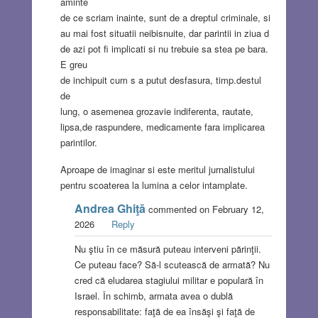
aminte
de ce scriam inainte, sunt de a dreptul criminale, si
au mai fost situatii neibisnuite, dar parintii in ziua d
de azi pot fi implicati si nu trebuie sa stea pe bara.
E greu
de inchipuit cum s a putut desfasura, timp.destul
de
lung, o asemenea grozavie indiferenta, rautate,
lipsa,de raspundere, medicamente fara implicarea
parintilor.
Aproape de imaginar si este meritul jurnalistului
pentru scoaterea la lumina a celor intamplate.
Andrea Ghiţă
commented on February 12,
2026
Reply
Nu ştiu în ce măsură puteau interveni părinţii.
Ce puteau face? Să-l scutească de armată? Nu
cred că eludarea stagiului militar e populară în
Israel. În schimb, armata avea o dublă
responsabilitate: faţă de ea însăşi şi faţă de