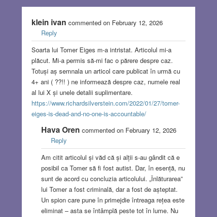
klein ivan
commented on February 12, 2026
Reply
Soarta lui Tomer Eiges m-a intristat. Articolul mi-a
plăcut. Mi-a permis să-mi fac o părere despre caz.
Totuși aș semnala un articol care publicat în urmă cu
4+ ani ( ??!! ) ne informează despre caz, numele real
al lui X și unele detalii suplimentare.
https://www.richardsilverstein.com/2022/01/27/tomer-
eiges-is-dead-and-no-one-is-accountable/
Hava Oren
commented on February 12, 2026
Reply
Am citit articolul și văd că și alții s-au gândit că e
posibil ca Tomer să fi fost autist. Dar, în esență, nu
sunt de acord cu concluzia articolului. „Înlăturarea”
lui Tomer a fost criminală, dar a fost de așteptat.
Un spion care pune în primejdie întreaga rețea este
eliminat – asta se întâmplă peste tot în lume. Nu