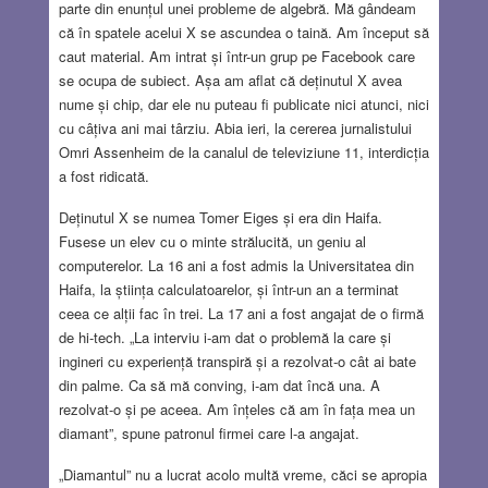
parte din enunțul unei probleme de algebră. Mă gândeam
că în spatele acelui X se ascundea o taină. Am început să
caut material. Am intrat și într-un grup pe Facebook care
se ocupa de subiect. Așa am aflat că deținutul X avea
nume și chip, dar ele nu puteau fi publicate nici atunci, nici
cu câțiva ani mai târziu. Abia ieri, la cererea jurnalistului
Omri Assenheim de la canalul de televiziune 11, interdicția
a fost ridicată.
Deținutul X se numea Tomer Eiges și era din Haifa.
Fusese un elev cu o minte strălucită, un geniu al
computerelor. La 16 ani a fost admis la Universitatea din
Haifa, la știința calculatoarelor, și într-un an a terminat
ceea ce alții fac în trei. La 17 ani a fost angajat de o firmă
de hi-tech. „La interviu i-am dat o problemă la care și
ingineri cu experiență transpiră și a rezolvat-o cât ai bate
din palme. Ca să mă conving, i-am dat încă una. A
rezolvat-o și pe aceea. Am înțeles că am în fața mea un
diamant”, spune patronul firmei care l-a angajat.
„Diamantul” nu a lucrat acolo multă vreme, căci se apropia