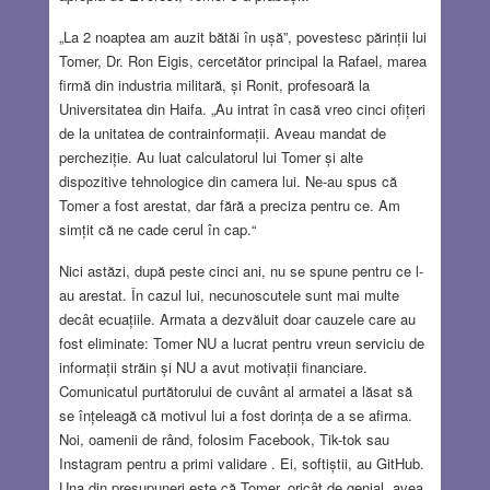
„La 2 noaptea am auzit bătăi în ușă”, povestesc părinții lui
Tomer, Dr. Ron Eigis, cercetător principal la Rafael, marea
firmă din industria militară, și Ronit, profesoară la
Universitatea din Haifa. „Au intrat în casă vreo cinci ofițeri
de la unitatea de contrainformații. Aveau mandat de
percheziție. Au luat calculatorul lui Tomer și alte
dispozitive tehnologice din camera lui. Ne-au spus că
Tomer a fost arestat, dar fără a preciza pentru ce. Am
simțit că ne cade cerul în cap.“
Nici astăzi, după peste cinci ani, nu se spune pentru ce l-
au arestat. În cazul lui, necunoscutele sunt mai multe
decât ecuațiile. Armata a dezvăluit doar cauzele care au
fost eliminate: Tomer NU a lucrat pentru vreun serviciu de
informații străin și NU a avut motivații financiare.
Comunicatul purtătorului de cuvânt al armatei a lăsat să
se înțeleagă că motivul lui a fost dorința de a se afirma.
Noi, oamenii de rând, folosim Facebook, Tik-tok sau
Instagram pentru a primi validare . Ei, softiștii, au GitHub.
Una din presupuneri este că Tomer, oricât de genial, avea