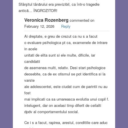
Sfârşitul tânărului era previzibil, ca într-o tragedie
antică… ÎNGROZITOR!
Veronica Rozenberg
commented on
February 12, 2026
Reply
Ai dreptate, e greu de crezut ca nu s a facut
o evaluare psihologica pt ca, examenele de intrare
in acele
unitati de elita sunt si ele multe, dificile, iar
candidatii
de asemenea multi, relativ. Desi stari psihologice
deosebite, ca de ex otismul se pot identifica si la
varste
ale adolescentei, este ciudat cum de parintii nu au
fost
mai implicati ca sa urnareasca evolutia unui copil f.
intelugent, dar on acelasi timp diferit de ceilalti
dpdv al comportamentului social.
Ce i s a facut, rapirea, arestul, conditiile care aduc