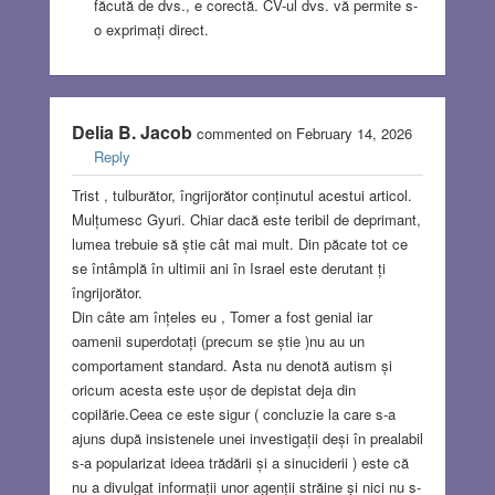
făcută de dvs., e corectă. CV-ul dvs. vă permite s-
o exprimați direct.
Delia B. Jacob
commented on February 14, 2026
Reply
Trist , tulburător, îngrijorător conținutul acestui articol.
Mulțumesc Gyuri. Chiar dacă este teribil de deprimant,
lumea trebuie să știe cât mai mult. Din păcate tot ce
se întâmplă în ultimii ani în Israel este derutant ți
îngrijorător.
Din câte am înțeles eu , Tomer a fost genial iar
oamenii superdotați (precum se știe )nu au un
comportament standard. Asta nu denotă autism și
oricum acesta este ușor de depistat deja din
copilărie.Ceea ce este sigur ( concluzie la care s-a
ajuns după insistenele unei investigații deși în prealabil
s-a popularizat ideea trădării și a sinuciderii ) este că
nu a divulgat informații unor agenții străine și nici nu s-