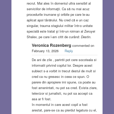
recrut. Mai ales în domeniul ultra sensibil al
serviciilor de informaţii. Ca să nu mai acuz
procedurile inumane şi oribile pe care le-au
aplicat apoi tânărului. Nu cred că e un caz
singular, trauma stagiului militar într-o unitate
specială este tratat şi într-un roiman al Zeruyei
Shalev, pe care l-am citit de curând:
Destin
.
Veronica Rozenberg
commented on
February 13, 2026
Reply
De ani de zile , parintii pot cere socoteala si
informatii privind copilul lor. Despre acest
subiect s-a vorbit in trecut destul de mult si
cred ca nu gresesc in ceea ce spun. O
parere din apropiere imi spune, ca poate au
fost amenintati, nu pot sa cred. Exista ziare,
televizor si jurnalisti, nu pot sa accept ca
asa ar fi fost.
In momentul in care acest copil a fost
arestat, pare-se ca au pierdut legatura cu el,