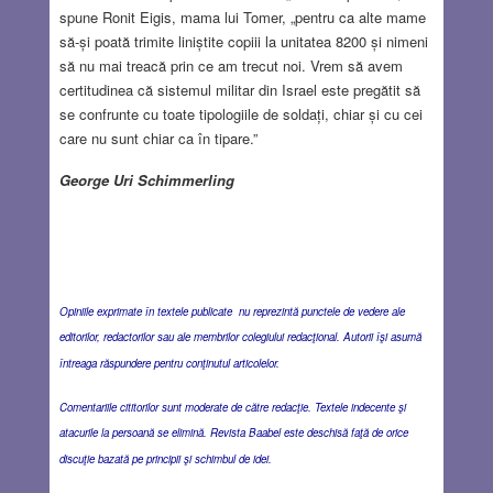
spune Ronit Eigis, mama lui Tomer, „pentru ca alte mame
să-și poată trimite liniștite copiii la unitatea 8200 și nimeni
să nu mai treacă prin ce am trecut noi. Vrem să avem
certitudinea că sistemul militar din Israel este pregătit să
se confrunte cu toate tipologiile de soldați, chiar și cu cei
care nu sunt chiar ca în tipare.”
George Uri Schimmerling
Opiniile exprimate în textele publicate nu reprezintă punctele de vedere ale
editorilor, redactorilor sau ale membrilor colegiului redacţional. Autorii îşi asumă
întreaga răspundere pentru conţinutul articolelor.
Comentariile cititorilor sunt moderate de către redacţie. Textele indecente şi
atacurile la persoană se elimină. Revista Baabel este deschisă faţă de orice
discuţie bazată pe principii şi schimbul de idei.