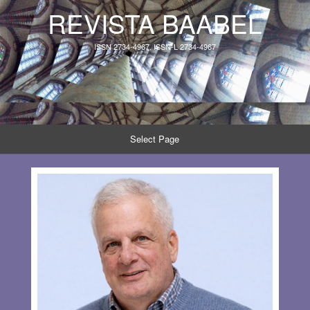
REVISTA BAABEL
ISSN 2734-4967, ISSN-L 2734-4967
Select Page