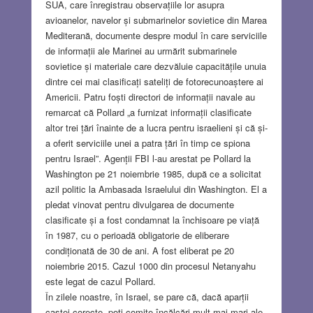
SUA, care înregistrau observațiile lor asupra
avioanelor, navelor și submarinelor sovietice din Marea
Mediterană, documente despre modul în care serviciile
de informații ale Marinei au urmărit submarinele
sovietice și materiale care dezvăluie capacitățile unuia
dintre cei mai clasificați sateliți de fotorecunoaștere ai
Americii. Patru foști directori de informații navale au
remarcat că Pollard „a furnizat informații clasificate
altor trei țări înainte de a lucra pentru israelieni și că și-
a oferit serviciile unei a patra țări în timp ce spiona
pentru Israel”. Agenții FBI l-au arestat pe Pollard la
Washington pe 21 noiembrie 1985, după ce a solicitat
azil politic la Ambasada Israelului din Washington. El a
pledat vinovat pentru divulgarea de documente
clasificate și a fost condamnat la închisoare pe viață
în 1987, cu o perioadă obligatorie de eliberare
condiționată de 30 de ani. A fost eliberat pe 20
noiembrie 2015. Cazul 1000 din procesul Netanyahu
este legat de cazul Pollard.
În zilele noastre, în Israel, se pare că, dacă aparții
castei corecte, poți comite încălcări mult mai mari ale