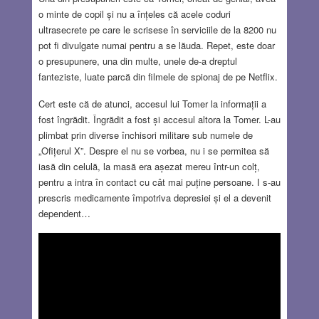
o minte de copil și nu a înțeles că acele coduri
ultrasecrete pe care le scrisese în serviciile de la 8200 nu
pot fi divulgate numai pentru a se lăuda. Repet, este doar
o presupunere, una din multe, unele de-a dreptul
fanteziste, luate parcă din filmele de spionaj de pe Netflix.
Cert este că de atunci, accesul lui Tomer la informații a
fost îngrădit. Îngrădit a fost și accesul altora la Tomer. L-au
plimbat prin diverse închisori militare sub numele de
„Ofițerul X”. Despre el nu se vorbea, nu i se permitea să
iasă din celulă, la masă era așezat mereu într-un colț,
pentru a intra în contact cu cât mai puține persoane. I s-au
prescris medicamente împotriva depresiei și el a devenit
dependent…