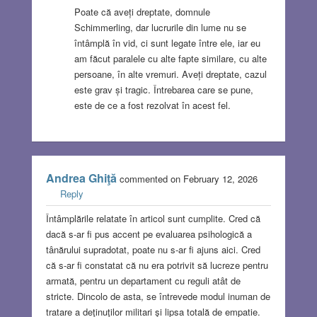
Poate că aveți dreptate, domnule
Schimmerling, dar lucrurile din lume nu se
întâmplă în vid, ci sunt legate între ele, iar eu
am făcut paralele cu alte fapte similare, cu alte
persoane, în alte vremuri. Aveți dreptate, cazul
este grav și tragic. Întrebarea care se pune,
este de ce a fost rezolvat în acest fel.
Andrea Ghiţă
commented on February 12, 2026
Reply
Întâmplările relatate în articol sunt cumplite. Cred că
dacă s-ar fi pus accent pe evaluarea psihologică a
tânărului supradotat, poate nu s-ar fi ajuns aici. Cred
că s-ar fi constatat că nu era potrivit să lucreze pentru
armată, pentru un departament cu reguli atât de
stricte. Dincolo de asta, se întrevede modul inuman de
tratare a deţinuţilor militari şi lipsa totală de empatie.