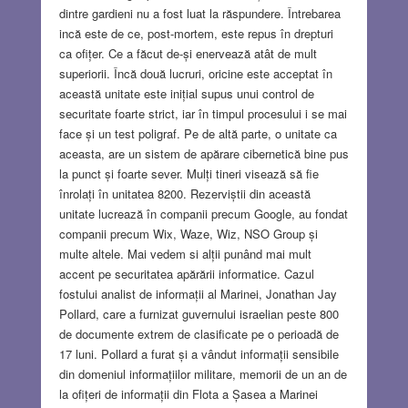
dintre gardieni nu a fost luat la răspundere. Întrebarea
incă este de ce, post-mortem, este repus în drepturi
ca ofițer. Ce a făcut de-și enervează atât de mult
superiorii. Încă două lucruri, oricine este acceptat în
această unitate este inițial supus unui control de
securitate foarte strict, iar în timpul procesului i se mai
face și un test poligraf. Pe de altă parte, o unitate ca
aceasta, are un sistem de apărare cibernetică bine pus
la punct și foarte sever. Mulți tineri visează să fie
înrolați în unitatea 8200. Rezerviștii din această
unitate lucrează în companii precum Google, au fondat
companii precum Wix, Waze, Wiz, NSO Group și
multe altele. Mai vedem si alții punând mai mult
accent pe securitatea apărării informatice. Cazul
fostului analist de informații al Marinei, Jonathan Jay
Pollard, care a furnizat guvernului israelian peste 800
de documente extrem de clasificate pe o perioadă de
17 luni. Pollard a furat și a vândut informații sensibile
din domeniul informațiilor militare, memorii de un an de
la ofițeri de informații din Flota a Șasea a Marinei