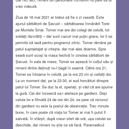
vreo măsură.
Ziua de 16 mai 2021 ar trebui să fie o zi veselă. Este
ajunul sărbătorii de Șavuot – sărbătoarea înmânării Torei
pe Muntele Sinai. Tomer mai are doi colegi de celulă, tot
soldați răzvrătiți – dar sunt cazuri mai puțin grave, lor li se
permite să iasă pentru programul zilnic. Tomer rămâne pe
patul supraetajat și citește, dar mai ales doarme. Spre
seară sunt scoși la masa festivă în cinstea sărbătorii de
Șavuot. În sala de mese, Tomer se așează în colțul său și
nimeni dintre deținuți nu-l bagă în seamă. Către ora 21,
Tomer se întoarce în celulă, pe la ora 23 vin și ceilalți doi.
La un moment dat, pe la 23:30, ei aud horcăituri dinspre
patul lui Tomer. Se duc la el, speriați, și văd că are spume
la gură. Cei doi încearcă sa-i alerteze pe gardieni. Deși
celula lor e filmată 24 de ore din 24, se pare că niciunul
din gardieni nu este la postul de observație. Trec minute
bune, în care poate că viața lui Tomer ar mai fi putut fi
salvată. În sfârșit, după vreun sfert de oră, ușa celulei se
deschide, dar nimeni nu știe ce să facă. Paramedicul