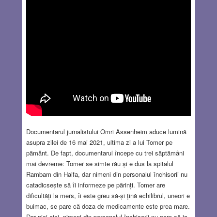
Documentarul jurnalistului Omri Assenheim aduce lumină
asupra zilei de 16 mai 2021, ultima zi a lui Tomer pe
pământ. De fapt, documentarul începe cu trei săptămâni
mai devreme: Tomer se simte rău și e dus la spitalul
Rambam din Haifa, dar nimeni din personalul închisorii nu
catadicsește să îi informeze pe părinți. Tomer are
dificultăți la mers, îi este greu să-și țină echilibrul, uneori e
buimac, se pare că doza de medicamente este prea mare.
Dar nici aici, nimeni din personalul închisorii nu pare să ia