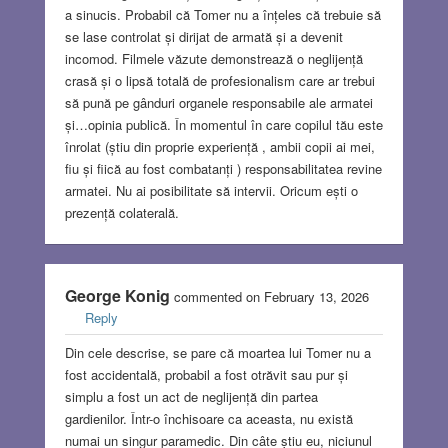
a sinucis. Probabil că Tomer nu a înțeles că trebuie să
se lase controlat și dirijat de armată și a devenit
incomod. Filmele văzute demonstrează o neglijență
crasă și o lipsă totală de profesionalism care ar trebui
să pună pe gânduri organele responsabile ale armatei
și…opinia publică. În momentul în care copilul tău este
înrolat (știu din proprie experiență , ambii copii ai mei,
fiu și fiică au fost combatanți ) responsabilitatea revine
armatei. Nu ai posibilitate să intervii. Oricum ești o
prezență colaterală.
George Konig
commented on February 13, 2026
Reply
Din cele descrise, se pare că moartea lui Tomer nu a
fost accidentală, probabil a fost otrăvit sau pur și
simplu a fost un act de neglijență din partea
gardienilor. Într-o închisoare ca aceasta, nu există
numai un singur paramedic. Din câte știu eu, niciunul