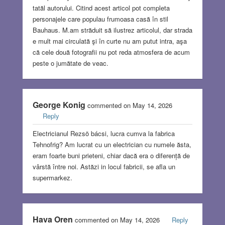
tatăl autorului. Citind acest articol pot completa
personajele care populau frumoasa casă în stil
Bauhaus. M.am străduit să ilustrez articolul, dar strada
e mult mai circulată şi în curte nu am putut intra, aşa
că cele două fotografii nu pot reda atmosfera de acum
peste o jumătate de veac.
George Konig
commented on May 14, 2026
Reply
Electricianul Rezsö bácsi, lucra cumva la fabrica
Tehnofrig? Am lucrat cu un electrician cu numele ăsta,
eram foarte buni prieteni, chiar dacă era o diferență de
vârstă între noi. Astăzi in locul fabricii, se afla un
supermarkez.
Hava Oren
commented on May 14, 2026
Reply