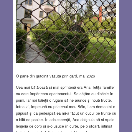
O parte din grădină văzută prin gard, mai 2026
Cea mai bătăioasă și mai sprintenă era Ana, fetița familiei
cu care împărțeam apartamentul. Se cățăra cu dibăcie în
pomi, iar noi băieții o rugam să ne arunce și nouă fructe.
Într-o zi, împreună cu prietenul meu Béla, i-am demontat o
păpușă și ca pedeapsă ea mi-a făcut un cucui pe frunte cu
o bilă de popice. În adolescență, Ana obișnuia să-și spele
lenjeria de corp și s-o usuce în curte, pe o sfoară întinsă