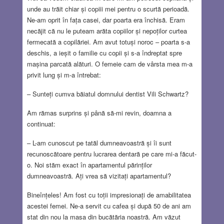
unde au trăit chiar și copiii mei pentru o scurtă perioadă.
Ne-am oprit în fața casei, dar poarta era închisă. Eram
necăjit că nu le puteam arăta copiilor și nepoților curtea
fermecată a copilăriei. Am avut totuși noroc – poarta s-a
deschis, a ieșit o familie cu copii și s-a îndreptat spre
mașina parcată alături. O femeie cam de vârsta mea m-a
privit lung și m-a întrebat:
– Sunteți cumva băiatul domnului dentist Vili Schwartz?
Am rămas surprins și până să-mi revin, doamna a
continuat:
– L-am cunoscut pe tatăl dumneavoastră și îi sunt
recunoscătoare pentru lucrarea dentară pe care mi-a făcut-
o. Noi stăm exact în apartamentul părinților
dumneavoastră. Ați vrea să vizitați apartamentul?
Bineînțeles! Am fost cu toții impresionați de amabilitatea
acestei femei. Ne-a servit cu cafea și după 50 de ani am
stat din nou la masa din bucătăria noastră. Am văzut