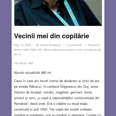
Vecinii mei din copilărie
May 14, 2026
By
Andrei Schwartz
3 comments
Posted in:
Arhiva editii
,
Ediţia 463
,
Memoria
Aceasta postare a fost vizualizata de
de ori
Vizualizari:
985
Număr vizualizări 985 ori
Casa în care am locuit vreme de douăzeci și cinci de ani
pe strada Rákóczi, în cartierul Grigorescu din Cluj, avea
treizeci de locatari, români, maghiari, germani, evrei,
armeni și turci, „o casă a naționalităților conlocuitoare din
România”, dacă vreți. Era o clădire cu două etaje,
construită în anii 1930. Toți copiii din imobil vorbeau
româna și maghiara, unii au învățat și germana. Curtea cu