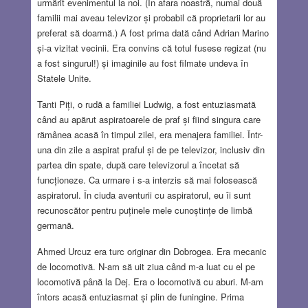
urmărit evenimentul la noi. (În afara noastră, numai două
familii mai aveau televizor și probabil că proprietarii lor au
preferat să doarmă.) A fost prima dată când Adrian Marino
și-a vizitat vecinii. Era convins că totul fusese regizat (nu
a fost singurul!) și imaginile au fost filmate undeva în
Statele Unite.
Tanti Piți, o rudă a familiei Ludwig, a fost entuziasmată
când au apărut aspiratoarele de praf și fiind singura care
rămânea acasă în timpul zilei, era menajera familiei. Într-
una din zile a aspirat praful și de pe televizor, inclusiv din
partea din spate, după care televizorul a încetat să
funcționeze. Ca urmare i s-a interzis să mai folosească
aspiratorul. În ciuda aventurii cu aspiratorul, eu îi sunt
recunoscător pentru puținele mele cunoștințe de limbă
germană.
Ahmed Urcuz era turc originar din Dobrogea. Era mecanic
de locomotivă. N-am să uit ziua când m-a luat cu el pe
locomotivă până la Dej. Era o locomotivă cu aburi. M-am
întors acasă entuziasmat și plin de funingine. Prima