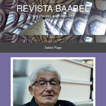
REVISTA BAABEL
ISSN 2734-4967, ISSN-L 2734-4967
Select Page