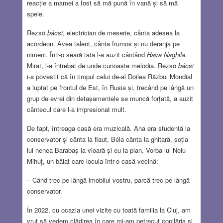
reacție a mamei a fost să mă pună în vană și să mă
spele.
Rezsö
bácsi
, electrician de meserie, cânta adesea la
acordeon. Avea talent, cânta frumos și nu deranja pe
nimeni. Într-o seară tata l-a auzit cântând
Hava Naghila
.
Mirat, l-a întrebat de unde cunoaște melodia. Rezsö
bácsi
i-a povestit că în timpul celui de-al Doilea Război Mondial
a luptat pe frontul de Est, în Rusia și, trecând pe lângă un
grup de evrei din detașamentele se muncă forțată, a auzit
cântecul care l-a impresionat mult.
De fapt, întreaga casă era muzicală. Ana era studentă la
conservator și cânta la flaut, Béla cânta la ghitară, soția
lui nenea Barabaș la vioară și eu la pian. Vorba lui Nelu
Mihuț, un băiat care locuia într-o casă vecină:
– Când trec pe lângă imobilul vostru, parcă trec pe lângă
conservator.
În 2022, cu ocazia unei vizite cu toată familia la Cluj, am
vrut să vedem clădirea în care mi-am petrecut copilăria și