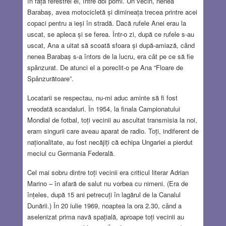
în fața ferestrei ei, între doi pomi. Un vecin, nenea
Barabaș, avea motocicletă și dimineața trecea printre acei
copaci pentru a ieși în stradă. Dacă rufele Anei erau la
uscat, se apleca și se ferea. Într-o zi, după ce rufele s-au
uscat, Ana a uitat să scoată sfoara și după-amiază, când
nenea Barabaș s-a întors de la lucru, era cât pe ce să fie
spânzurat. De atunci el a poreclit-o pe Ana “Floare de
Spânzurătoare”.
Locatarii se respectau, nu-mi aduc aminte să fi fost
vreodată scandaluri. În 1954, la finala Campionatului
Mondial de fotbal, toți vecinii au ascultat transmisia la noi,
eram singurii care aveau aparat de radio. Toți, indiferent de
naționalitate, au fost necăjiți că echipa Ungariei a pierdut
meciul cu Germania Federală.
Cel mai sobru dintre toți vecinii era criticul literar Adrian
Marino – în afară de salut nu vorbea cu nimeni. (Era de
înțeles, după 15 ani petrecuți în lagărul de la Canalul
Dunării.) În 20 iulie 1969, noaptea la ora 2.30, când a
aselenizat prima navă spațială, aproape toți vecinii au