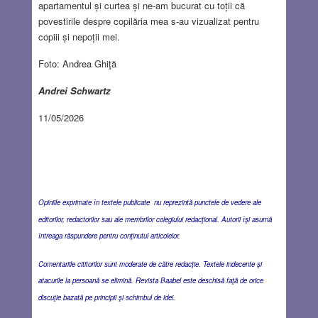
apartamentul și curtea și ne-am bucurat cu toții că
povestirile despre copilăria mea s-au vizualizat pentru
copiii și nepoții mei.
Foto: Andrea Ghiţă
Andrei Schwartz
11/05/2026
Opiniile exprimate în textele publicate nu reprezintă punctele de vedere ale
editorilor, redactorilor sau ale membrilor colegiului redacţional. Autorii îşi asumă
întreaga răspundere pentru conţinutul articolelor.
Comentariile cititorilor sunt moderate de către redacţie. Textele indecente şi
atacurile la persoană se elimină. Revista Baabel este deschisă faţă de orice
discuţie bazată pe principii şi schimbul de idei.