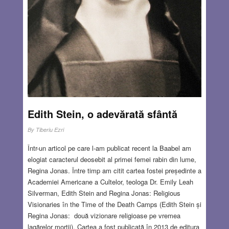
Edith Stein, o adevărată sfântă
By
Tiberiu Ezri
Într-un articol pe care l-am publicat recent la Baabel am
elogiat caracterul deosebit al primei femei rabin din lume,
Regina Jonas. Între timp am citit cartea fostei președinte a
Academiei Americane a Cultelor, teologa Dr. Emily Leah
Silverman, Edith Stein and Regina Jonas: Religious
Visionaries în the Time of the Death Camps (Edith Stein și
Regina Jonas: două vizionare religioase pe vremea
lagărelor morții). Cartea a fost publicată în 2013 de editura