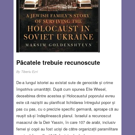
Păcatele trebuie recunoscute
By
Tiberiu Ezri
De-a lungul istoriei au existat sute de genocide și crime
împotriva umanității. După cum spunea Elie Wiesel,
deosebirea dintre acestea și Holocaustul poporului evreu
este că naziștii au planificat lichidarea întregului popor și
pas cu pas, cu o precizie specific germană, aproape că au
reușit să-și îndeplinească planul. Israelul a recunoscut
masacrul de la Deir Yassin, în care 107 de arabi, inclusiv
femei și copii au fost uciși de către organizații paramilitare