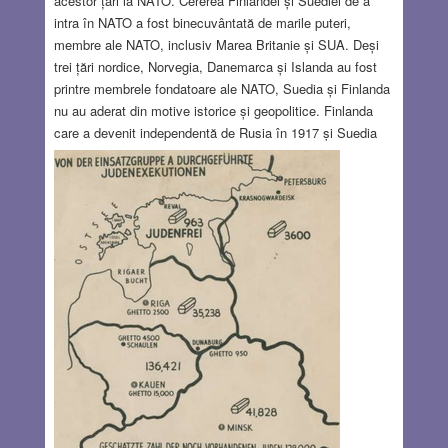
acestor țări la NATO. Cererea Finlandei și Suediei de a
intra în NATO a fost binecuvântată de marile puteri,
membre ale NATO, inclusiv Marea Britanie și SUA. Deși
trei țări nordice, Norvegia, Danemarca și Islanda au fost
printre membrele fondatoare ale NATO, Suedia și Finlanda
nu au aderat din motive istorice și geopolitice. Finlanda
care a devenit independentă de Rusia în 1917 și Suedia
care a fost neutră în timpul celui de al Doilea Război
Mondial, erau hotărâte să rămână independente din punct
de vedere militar și față de Uniunea Sovietică, dar și față
de Statele Unite ale Americii.
Read more…
JUN 2, 2022
20 COMMENTS