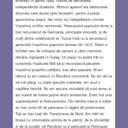
evreiești în aprilie 1948, înainte de declararea
independenței Israelului. Motivul aparent era deblocarea
drumului care ducea spre Ierusalim, pentru a putea
aproviziona orașul, dar nimic nu îndreptățește crimele
împotriva civililor nevinovați. Holocaustul poporului evreu a
fost recunoscut de Germania, principala vinovată, și de
mulți dintre colaboratorii ei. Turcia însă nu a recunoscut
genocidul împotriva poporului armean din 1915. Stalin a
lichidat zeci de milioane de oameni a căror memorie
rămâne îngropată în Gulag. Un popor nu poate trăi cu
conștiința împăcată fără să-și recunoască păcatele
împotriva propriilor cetățeni, sau altor popoare. M-am
născut și am crescut în România comunistă. Nu am de ce
să mă plâng, cu toate lipsurile materiale, am avut o
copilărie fericită. Nu am ascuns niciodată că sunt evreu și
am suferit de foarte puține aluzii antisemite. Eram fiul unor
supraviețuitori ai Holocaustului. Din familia mea și a soției
au fost ucise 65 de persoane în lagăre de exterminare.
Toți au fost luați din Transilvania de Nord. Am trăit tot
timpul cu informațiile primite de la părinți, de la oficialități
și de la școală, că România nu a participat la Holocaust.