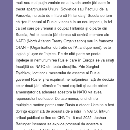
JUN 16, 2022
28 COMMENTS
mult sau mai puțin voalate de a invada unele țări care în
trecut aparținuseră Uniunii Sovietice sau Pactului de la
Varșovia, nu este de mirare că Finlanda și Suedia se tem
că “țarul” actual al Rusiei visează la un nou imperiu, la fel
ca cel care pe vremuri a ocupat Finlanda și o parte din
Suedia, Astfel aceste țări doresc să devină membre ale
NATO (North Atlantic Treaty Organization) sau în franceză
OTAN – (Organisation du traité de l’Atlantique nord), este
logică și ușor de înțeles. Pe de altă parte se poate
înțelege și nemulțumirea Rusiei care în Europa se va simți
încolțită de NATO din toate direcțiile. Prin Serghei
Ryabkov, locțiitorul ministrului de externe al Rusiei,
guvernul Rusiei și-a exprimat nemulțumirea față de decizia
celor două țări, afirmând în mod explicit și ca de obicei
amenințător că aderarea acestora la NATO va avea
repercursiuni serioase. De asemenea, unul dintre
multiplele motive pentru care Rusia a atacat Ucraina a fost
dorința exprimată de aceasta de a intra în NATO. Într-un
articol publicat online de CNN în 16 mai 2022, Joshua
Berlinger încearcă să explice procesul da aderare a