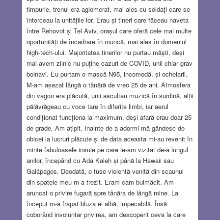
timpurie, trenul era aglomerat, mai ales cu soldați care se
întorceau la unitățile lor. Erau și tineri care făceau naveta
între Rehovot și Tel Aviv, orașul care oferă cele mai multe
oportunități de încadrare în muncă, mai ales în domeniul
high-tech-ului. Majoritatea tinerilor nu purtau măști, deși
mai avem zilnic nu puține cazuri de COVID, unii chiar grav
bolnavi. Eu purtam o mască N95, incomodă, și ochelarii.
M-am așezat lângă o tânără de vreo 25 de ani. Atmosfera
din vagon era plăcută, unii ascultau muzică în surdină, alții
pălăvrăgeau cu voce tare în diferite limbi, iar aerul
condiționat funcționa la maximum, deși afară erau doar 25
de grade. Am ațipit. Înainte de a adormi mă gândesc de
obicei la lucruri plăcute și de data aceasta mi-au revenit în
minte fabuloasele insule pe care le-am vizitat de-a lungul
anilor, începând cu Ada Kaleh și până la Hawaii sau
Galápagos. Deodată, o tuse violentă venită din scaunul
din spatele meu m-a trezit. Eram cam buimăcit. Am
aruncat o privire fugară spre tânăra de lângă mine. La
început m-a frapat bluza ei albă, impecabilă. Însă
coborând involuntar privirea, am descoperit ceva la care