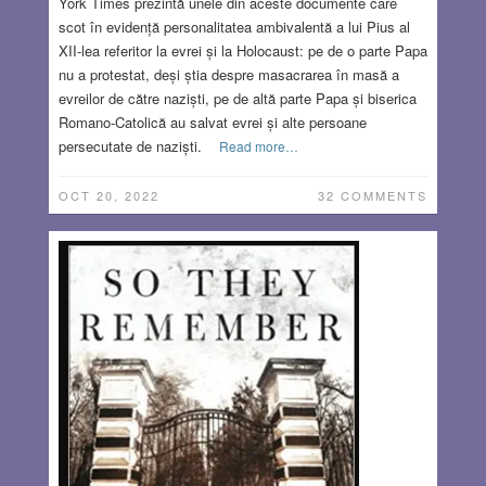
York Times prezintă unele din aceste documente care
scot în evidență personalitatea ambivalentă a lui Pius al
XII-lea referitor la evrei și la Holocaust: pe de o parte Papa
nu a protestat, deși știa despre masacrarea în masă a
evreilor de către naziști, pe de altă parte Papa și biserica
Romano-Catolică au salvat evrei și alte persoane
persecutate de naziști.
Read more…
OCT 20, 2022
32 COMMENTS