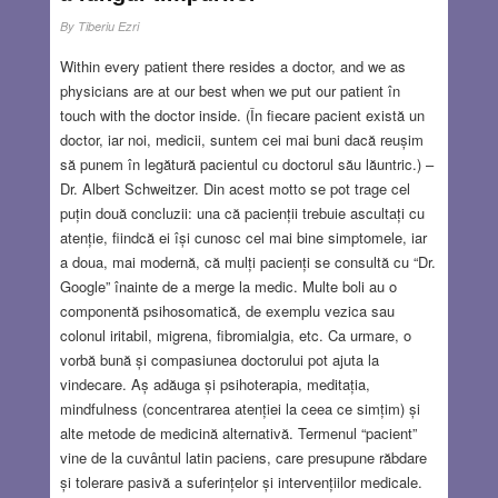
By
Tiberiu Ezri
Within every patient there resides a doctor, and we as
physicians are at our best when we put our patient în
touch with the doctor inside. (În fiecare pacient există un
doctor, iar noi, medicii, suntem cei mai buni dacă reușim
să punem în legătură pacientul cu doctorul său lăuntric.) –
Dr. Albert Schweitzer. Din acest motto se pot trage cel
puțin două concluzii: una că pacienții trebuie ascultați cu
atenție, fiindcă ei își cunosc cel mai bine simptomele, iar
a doua, mai modernă, că mulți pacienți se consultă cu “Dr.
Google” înainte de a merge la medic. Multe boli au o
componentă psihosomatică, de exemplu vezica sau
colonul iritabil, migrena, fibromialgia, etc. Ca urmare, o
vorbă bună și compasiunea doctorului pot ajuta la
vindecare. Aș adăuga și psihoterapia, meditația,
mindfulness (concentrarea atenției la ceea ce simțim) și
alte metode de medicină alternativă. Termenul “pacient”
vine de la cuvântul latin paciens, care presupune răbdare
și tolerare pasivă a suferințelor și intervențiilor medicale.