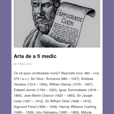
more…
JUL 7, 2022
44 COMMENTS
Arta de a fi medic
By
Tiberiu Ezri
Ce vă spun următoarele nume? Hipocrate (cca. 460 – cca.
375 î.e.n.), Ibn Sina / Avicenna (980 – 1037), Andreas
Vesalius (1514 – 1564), William Harvey (1578 – 1657),
Edward Jenner (1749 – 1823), Ignaz Semmelweis (1818 –
1865), Jean-Martin Charcot (1825 – 1893), Sir Joseph
Lister (1827 – 1912), Sir William Osler (1849 – 1919),
Sigmund Freud (1856 – 1939), Harvey Williams Cushing
(1869 – 1939), Iuliu Hațieganu (1885 – 1959), Mátyás