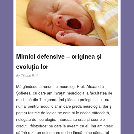
familiei de limbi fino-ugrice, înrudită cu finlandeza și
maghiara. La ora actuală în Estonia trăiesc în jur de 3000
de evrei. În 1939, când Estonia era încă independentă,
populația evreiasca număra 4.500 de suflete, majoritatea
veniți din Rusia. Ei se bucurau de libertate de cult și erau
prosperi. În 1940, Estonia a fost ocupată de trupele
sovietice. O parte dintre evrei au părăsit țara. În vara
anului 1941, prin operația Barbarossa, Germania a invadat
Mimici defensive – originea și
Uniunea Sovietică, inclusiv țările baltice, unde localnicii au
avut un rol semnificativ în exterminarea evreilor.
Read
evoluția lor
more…
By
Tiberiu Ezri
MAY 25, 2022
6 COMMENTS
Mă gândesc la renumitul neurolog, Prof. Alexandru
Șofletea, cu care am învățat neurologia la facultatea de
medicină din Timișoara. Îmi plăceau prelegerile lui, nu
numai pentru modul clar în care preda neurologia, dar și
pentru testele de logică pe care ni le dădea câteodată,
nelegate de neurologie. Interesante erau și scurtele
discuții “filozofice” pe care le aveam cu el. Îmi amintesc
că într-o zi, un coleg care ședea lângă mine căsca tot