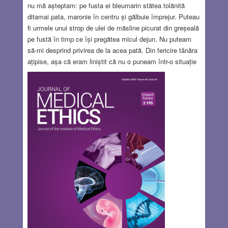
nu mă așteptam: pe fusta ei bleumarin stătea tolănită
ditamai pata, maronie în centru și gălbuie împrejur. Puteau
fi urmele unui strop de ulei de măsline picurat din greșeală
pe fustă în timp ce își pregătea micul dejun. Nu puteam
să-mi desprind privirea de la acea pată. Din fericire tânăra
ațipise, așa că eram liniștit că nu o puneam într-o situație
neplăcută cu privirea mea insistentă. Într-atât îmi era
fixată privirea pe pată, încât Moș Ene a pus stăpânire pe
genele mele și am adormit din nou, într-un fel de auto-
hipnoză din care orice voce stridentă mă putea trezi. Dar
nu am fost trezit.
Read more…
AUG 25, 2022
20 COMMENTS