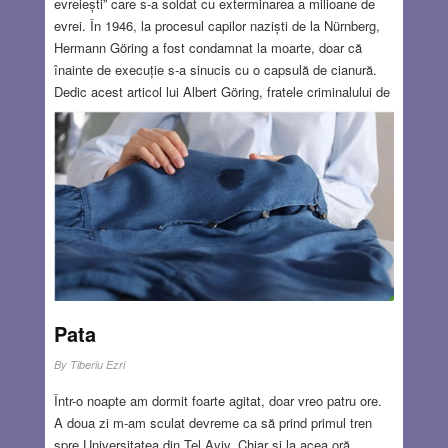
evreiești” care s-a soldat cu exterminarea a milioane de
evrei. În 1946, la procesul capilor naziști de la Nürnberg,
Hermann Göring a fost condamnat la moarte, doar că
înainte de execuție s-a sinucis cu o capsulă de cianură.
Dedic acest articol lui Albert Göring, fratele criminalului de
război Hermann Göring. Spre deosebire de Hermann,
Albert a fost recunoscut după război ca erou. A salvat
sute de evrei și dizidenți politici, riscându-și viața de
numeroase ori. O mare parte din datele referitoare la Albert
au fost găsite în arhivele germane, britanice și
americane.
Read more…
SEP 1, 2022
33 COMMENTS
Pata
By
Tiberiu Ezri
Într-o noapte am dormit foarte agitat, doar vreo patru ore.
A doua zi m-am sculat devreme ca să prind primul tren
spre Universitatea din Tel Aviv. Chiar și la acea oră