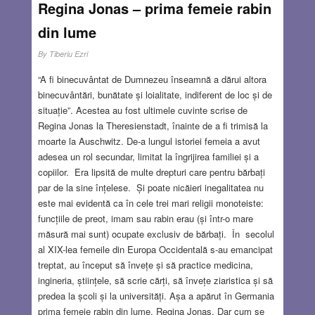
Regina Jonas – prima femeie rabin
din lume
By
Tiberiu Ezri
“A fi binecuvântat de Dumnezeu înseamnă a dărui altora
binecuvântări, bunătate și loialitate, indiferent de loc și de
situație”. Acestea au fost ultimele cuvinte scrise de
Regina Jonas la Theresienstadt, înainte de a fi trimisă la
moarte la Auschwitz. De-a lungul istoriei femeia a avut
adesea un rol secundar, limitat la îngrijirea familiei și a
copiilor. Era lipsită de multe drepturi care pentru bărbați
par de la sine înțelese. Și poate nicăieri inegalitatea nu
este mai evidentă ca în cele trei mari religii monoteiste:
funcțiile de preot, imam sau rabin erau (și într-o mare
măsură mai sunt) ocupate exclusiv de bărbați. În secolul
al XIX-lea femeile din Europa Occidentală s-au emancipat
treptat, au început să învețe și să practice medicina,
ingineria, științele, să scrie cărți, să învețe ziaristica și să
predea la școli și la universități. Așa a apărut în Germania
prima femeie rabin din lume, Regina Jonas. Dar cum se