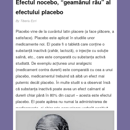
Efectul nocebo, “geamănul rău” al
JUL 14, 2022
8 COMMENTS
efectului placebo
By
Tiberiu Ezri
Placebo vine de la cuvântul latin placere (a face plăcere, a
satisface). Placebo este aplicat în studiile unor
medicamente noi. El poate fi o tabletă care conține o
substanță inactivă (zahăr, lactoză), o injecție cu soluție
salină, etc., care este comparată cu substanța activă
studiată. De exemplu acțiunea unui analgezic
(medicament contra durerii) este comparată cu cea a unui
placebo, medicamentul trebuind să aibă un efect mai
puternic decât placebo. În multe studii s-a observat însă
că substanța inactivă poate avea un efect calmant al
durerii chiar până în 80% din cazuri – acesta este efectul
placebo. El poate apărea nu numai la administrarea de
medicamente, ci chiar prin comunicare verbală pozitivă,
Spre deosebire de efectul placebo, efectul nocebo a fost
studiat științific și clinic numai în ultimii 20 de ani și
presupun că mulți dintre cititori nu au auzit de el.
Read