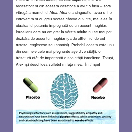
recăsătorit şi din această căsătorie a avut o fiică – sora
vitregă a mamei lui Alex. Alex era singuratic, avea o fire
introvertită și cu greu scotea câteva cuvinte, mai ales în
ebraica lui puternic impregnată de un accent maghiar.
Israelienii care au emigrat la vârstă adultă nu se mai pot
dezbăra de accentul maghiar (ca de altfel nici de cel
rusesc, englezesc sau spaniol). Probabil acesta este unul
din semnele cele mai pregnante aşe diversităţii, o
trăsătură atât de importantă a societății israeliene. Totuşi,
Alex îşi deschidea sufletul în faţa mea. În timpul
nesfârșitelor gărzi de noapte în care lucram împreună sau
în timp ce așteptam următoarea operație urgentă discutam
ungureşte, limba în care el se simțea cel mai confortabil.
Alex era un om foarte sensibil, dar spre surprinderea mea
vorbea foarte puțin despre părinții pe care i-a lăsat în urmă
în Ungaria și pe care îi considera niște firi reci, cu suflete
zdruncinate de Holocaust. Alex vorbea mai ales despre
bunicile lui, pe care nu le-a cunoscut niciodată.
Read
more…