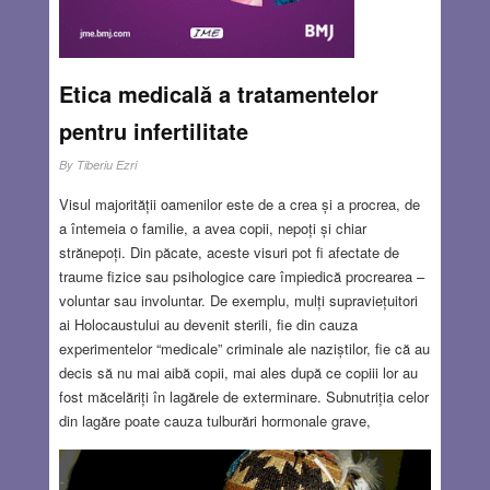
Etica medicală a tratamentelor
pentru infertilitate
By
Tiberiu Ezri
Visul majorității oamenilor este de a crea și a procrea, de
a întemeia o familie, a avea copii, nepoți și chiar
strănepoți. Din păcate, aceste visuri pot fi afectate de
traume fizice sau psihologice care împiedică procrearea –
voluntar sau involuntar. De exemplu, mulți supraviețuitori
ai Holocaustului au devenit sterili, fie din cauza
experimentelor “medicale” criminale ale naziștilor, fie că au
decis să nu mai aibă copii, mai ales după ce copiii lor au
fost măcelăriți în lagărele de exterminare. Subnutriția celor
din lagăre poate cauza tulburări hormonale grave,
temporare sau chiar permanente, care duc la infertilitate.
La femei, infertilitatea poate avea două cauze principale,