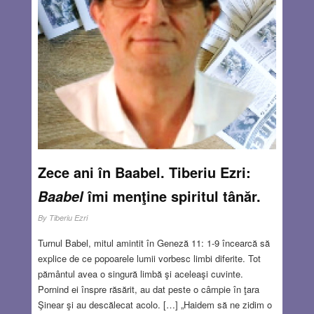
JUN 23, 2022
38 COMMENTS
Zece ani în Baabel. Tiberiu Ezri:
îmi menţine spiritul tânăr.
Baabel
By
Tiberiu Ezri
Turnul Babel, mitul amintit în Geneză 11: 1-9 încearcă să
explice de ce popoarele lumii vorbesc limbi diferite. Tot
pământul avea o singură limbă şi aceleaşi cuvinte.
Pornind ei înspre răsărit, au dat peste o câmpie în ţara
Şinear şi au descălecat acolo. […] „Haidem să ne zidim o