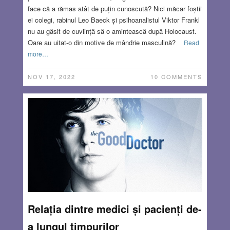
face că a rămas atât de puțin cunoscută? Nici măcar foștii
ei colegi, rabinul Leo Baeck și psihoanalistul Viktor Frankl
nu au găsit de cuviință să o amintească după Holocaust.
Oare au uitat-o din motive de mândrie masculină?
Read
more…
NOV 17, 2022
10 COMMENTS
Relația dintre medici și pacienți de-
a lungul timpurilor