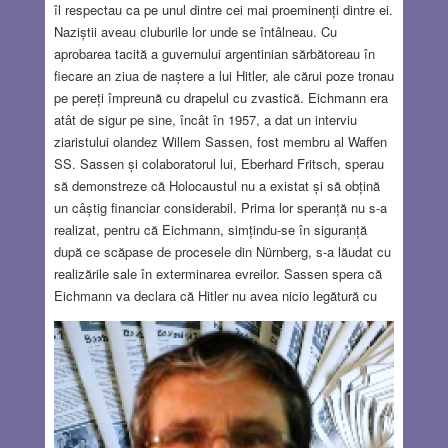
îl respectau ca pe unul dintre cei mai proeminenți dintre ei.
Naziștii aveau cluburile lor unde se întâlneau. Cu
aprobarea tacită a guvernului argentinian sărbătoreau în
fiecare an ziua de naștere a lui Hitler, ale cărui poze tronau
pe pereți împreună cu drapelul cu zvastică. Eichmann era
atât de sigur pe sine, încât în 1957, a dat un interviu
ziaristului olandez Willem Sassen, fost membru al Waffen
SS. Sassen și colaboratorul lui, Eberhard Fritsch, sperau
să demonstreze că Holocaustul nu a existat și să obțină
un câștig financiar considerabil. Prima lor speranță nu s-a
realizat, pentru că Eichmann, simțindu-se în siguranță
după ce scăpase de procesele din Nürnberg, s-a lăudat cu
realizările sale în exterminarea evreilor. Sassen spera că
Eichmann va declara că Hitler nu avea nicio legătură cu
“soluția finală”, dar Eichmann a confirmat că ideea a venit
de la Führer. Interviul a fost înregistrat pe benzi de
magnetofon și apoi dactilografiat în mai multe exemplare.
Pe materialul tipărit, Eichmann a făcut unele corecturi
scrise de mâna lui. Eichmann a cerut ca înregistrările să
nu fie publicate decât după moartea lui,
Read more…