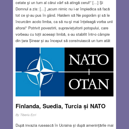
cetate şi un turn al cărui vârf să atingă cerul!” […] Şi
Domnul a zis: […] „acum nimic nu i-ar împiedica să facă
tot ce şi-au pus în gând. Haidem să Ne pogorâm şi să le
încurcăm acolo limba, ca să nu-şi mai înțeleagă vorba unii
altora!” Potrivit povestirii, supraviețuitorii potopului, care
vorbeau cu toții aceeași limbă, s-au stabilit într-o câmpie
din țara Șinear și au început să construiască un turn atât
de înalt încât să ajungă până în cer. Atotputernicul, uimit
de trufia lor, a hotărât să le zădărnicească planul – le-a
încâlcit vorbele, ca să nu se înțeleagă între ei, și i-a
împrăștiat în toate colțurile lumii. Spre deosebire de cei
din Turnul Babel, noi, cei care scriem în Baabel și îl citim,
vorbim aceeași limbă, venim cam din același mediuși
avem chiar o educație asemănătoare. Nici expresia „o
învălmășeală ca în Turnul Babel” nu ni se potrivește. Chiar
dacă ne-am întâlni, nu am fi prea mulți și oricum am ști să
ne comportăm în mod civilizat. Dacă mă gândesc bine, aș
Finlanda, Suedia, Turcia și NATO
putea să-mi împart viața spirituală (cea extra-medicală) în
By
Tiberiu Ezri
trei perioade, ca cele trei epoci istorice…
Read more…
După invazia rusească în Ucraina și după amenințările mai