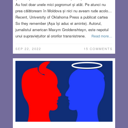
Au fost doar unele mici pogromuri și atât. Pe atunci nu
prea călătoream în Moldova și nici nu aveam rude acolo…
Recent, University of Oklahoma Press a publicat cartea
So they remember (Așa își aduc ei aminte). Autorul,
jurnalistul american Maxym Groldenshteyn, este nepotul
unui supraviețuitor al ororilor transnistrene.
Read more…
SEP 22, 2022
15 COMMENTS