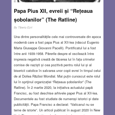
Papa Pius XII, evreii și “Rețeaua
șobolanilor” (The Ratline)
By
Tiberiu Ezri
Una dintre personalitățile cele mai controversate din epoca
modernă care a fost papa Pius al XII-lea (născut Eugenio
Maria Giuseppe Giovanni Pacelli). Pontificatul lui a fost
între anii 1939-1958. Părerile despre el oscilează între
impresia negativă creată de tăcerea lui în fața crimelor
comise de naziști și cea pozitivă pentru rolul lui și al
bisericii catolice în salvarea unor copii evrei în timpul celui
de al Doilea Război Mondial. Mai puțin cunoscut este rolul
lui în sprijinul organizației “Rețeaua șobolanilor” (The
Ratline). În 2 martie 2020, la inițiativa actualului papă
Francisc, au fost deschise arhivele papei Pius al XII-lea.
Documentele au fost studiate de numeroși istorici și date
publicității. Papa Francisc a declarat: “Vaticanul nu se
teme de istorie”. Un articol publicat în august 2020 în New