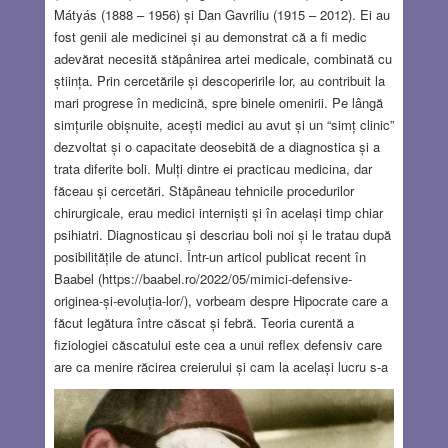
Mátyás (1888 – 1956) și Dan Gavriliu (1915 – 2012). Ei au
fost genii ale medicinei și au demonstrat că a fi medic
adevărat necesită stăpânirea artei medicale, combinată cu
știința. Prin cercetările și descoperirile lor, au contribuit la
mari progrese în medicină, spre binele omenirii. Pe lângă
simțurile obișnuite, acești medici au avut și un “simț clinic”
dezvoltat și o capacitate deosebită de a diagnostica și a
trata diferite boli. Mulți dintre ei practicau medicina, dar
făceau și cercetări. Stăpâneau tehnicile procedurilor
chirurgicale, erau medici interniști și în același timp chiar
psihiatri. Diagnosticau și descriau boli noi și le tratau după
posibilitățile de atunci. Într-un articol publicat recent în
Baabel (https://baabel.ro/2022/05/mimici-defensive-
originea-și-evoluția-lor/), vorbeam despre Hipocrate care a
făcut legătura între căscat și febră. Teoria curentă a
fiziologiei căscatului este cea a unui reflex defensiv care
are ca menire răcirea creierului și cam la același lucru s-a
gândit și Hipocrate în urmă cu aproape 2500 de ani!
Potrivit lui Hipocrate: Acolo unde arta medicinei este iubită
există şi dragoste pentru umanitate. Pe vremea lui