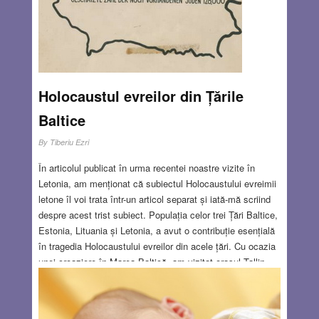
Holocaustul evreilor din Țările
Baltice
By
Tiberiu Ezri
În articolul publicat în urma recentei noastre vizite în
Letonia, am menționat că subiectul Holocaustului evreimii
letone îl voi trata într-un articol separat și iată-mă scriind
despre acest trist subiect. Populația celor trei Țări Baltice,
Estonia, Lituania și Letonia, a avut o contribuție esențială
în tragedia Holocaustului evreilor din acele țări. Cu ocazia
unei croaziere în Marea Baltică, am vizitat orașul Tallin,
capitala Estoniei, unde am intrat și în sinagoga orașului,
redeschisă în anul 2000. Estonia are mai puțin de 1,5
milioane de locuitori, iar limba vorbită de estoni aparține