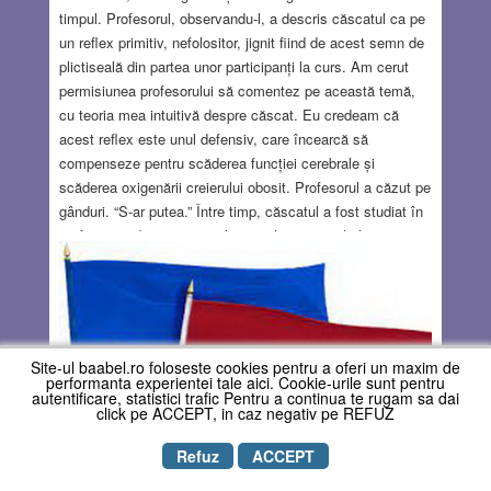
timpul. Profesorul, observandu-l, a descris căscatul ca pe
un reflex primitiv, nefolositor, jignit fiind de acest semn de
plictiseală din partea unor participanți la curs. Am cerut
permisiunea profesorului să comentez pe această temă,
cu teoria mea intuitivă despre căscat. Eu credeam că
acest reflex este unul defensiv, care încearcă să
compenseze pentru scăderea funcției cerebrale și
scăderea oxigenării creierului obosit. Profesorul a căzut pe
gânduri. “S-ar putea.” Între timp, căscatul a fost studiat în
profunzime de către neurologi, psihiatri și psihologi și
lucrurile s-au clarificat, dar nu până la capăt. Multitudinea
centrelor cerebrale, a receptorilor și a mediatorilor chimici
considerați ca fiind implicați în acest reflex, explică
varietatea teoriilor asupra mecanismului său și faptul, că
până acum, căscatul a rămas un mister din punct de
Site-ul baabel.ro foloseste cookies pentru a oferi un maxim de
vedere fiziologic.
Read more…
performanta experientei tale aici. Cookie-urile sunt pentru
autentificare, statistici trafic Pentru a continua te rugam sa dai
click pe ACCEPT, in caz negativ pe REFUZ
MAY 5, 2022
14 COMMENTS
Refuz
ACCEPT