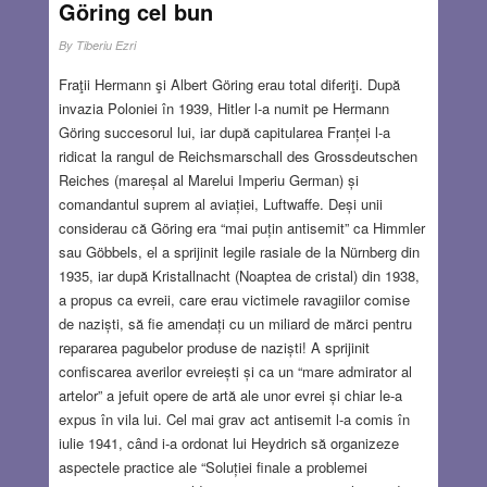
Göring cel bun
By
Tiberiu Ezri
Fraţii Hermann şi Albert Göring erau total diferiţi. După
invazia Poloniei în 1939, Hitler l-a numit pe Hermann
Göring succesorul lui, iar după capitularea Franței l-a
ridicat la rangul de Reichsmarschall des Grossdeutschen
Reiches (mareșal al Marelui Imperiu German) și
comandantul suprem al aviației, Luftwaffe. Deși unii
considerau că Göring era “mai puțin antisemit” ca Himmler
sau Göbbels, el a sprijinit legile rasiale de la Nürnberg din
1935, iar după Kristallnacht (Noaptea de cristal) din 1938,
a propus ca evreii, care erau victimele ravagiilor comise
de naziști, să fie amendați cu un miliard de mărci pentru
repararea pagubelor produse de naziști! A sprijinit
confiscarea averilor evreiești și ca un “mare admirator al
artelor” a jefuit opere de artă ale unor evrei și chiar le-a
expus în vila lui. Cel mai grav act antisemit l-a comis în
iulie 1941, când i-a ordonat lui Heydrich să organizeze
aspectele practice ale “Soluției finale a problemei