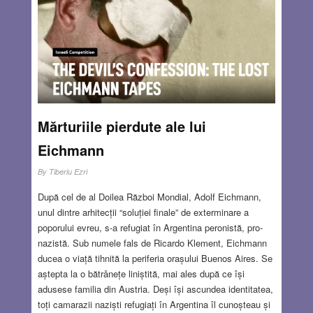
medicina era considerată o artă (pentru unii, acesta a
rămas până astăzi idealul medicinei). Și mai importantă
este continuarea mottoului, care leagă dragostea pentru
meseria de medic de dragostea de oameni –
pacienți.
Read more…
JUN 30, 2022
20 COMMENTS
Mărturiile pierdute ale lui
Eichmann
By
Tiberiu Ezri
După cel de al Doilea Război Mondial, Adolf Eichmann,
unul dintre arhitecții “soluției finale” de exterminare a
poporului evreu, s-a refugiat în Argentina peronistă, pro-
nazistă. Sub numele fals de Ricardo Klement, Eichmann
ducea o viață tihnită la periferia orașului Buenos Aires. Se
aștepta la o bătrânețe liniștită, mai ales după ce își
adusese familia din Austria. Deși își ascundea identitatea,
toți camarazii naziști refugiați în Argentina îl cunoșteau și