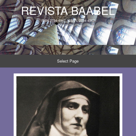
REVISTA BAABEL
ISSN 2734-4967, ISSN-L 2734-4967
Select Page