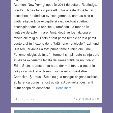
Acumen, New York și apoi, în 2014 de editura ‎Routledge,
Londra. Cartea face o paralelă între aceste două femei
deosebite, amândouă evreice germane, care au ales o
viață religioasă de excepție și s-au dedicat spiritual
enoriașilor până la sacrificiu, urmându-i la moarte în
lagărele de exterminare. Amândouă au fost vizionare
rebele ale religiei. Stein a fost prima femeie care a primit
doctoratul în filozofie de la “tatăl fenomenologiei”, Edmund
Husserl, iar Jonas a fost prima femeie rabin din lume.
Fenomenologia, definită în termeni simpli, este știința care
studiază experiența legată de lumea trăită de un individ.
Edith Stein, a crescut ca atee, dar mai târziu a trecut la
religia catolică și a devenit novice într-o mănăstire
Carmelită. Și totuși, Stein nu și-a renegat originea iudaică
și, la fel ca Jonas, a fost ucisă la Auschwitz, deși ar fi
putut scăpa de deportare.
Read more…
DEC 1, 2022
14 COMMENTS