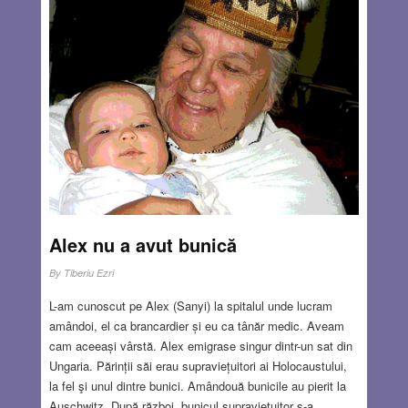
anatomice (astuparea canalelor genitale, mai ales a
trompei uterine) sau hormonale, care împiedică ovulația
normală, sau dezvoltarea embrionului în uter. Pot fi și
cauze genetice sau tulburări hematologice care produc
avortul spontan, curând după formarea embrionului. La
bărbați, infertilitatea poate fi cauzată de impotență,
ejaculare precoce, probleme hormonale, spermatozoizi
anormali sau prea puțini la număr, sau o blocare
anatomică a spermei. Tratamentul infertilității poate fi
medicamentos (de exemplu hormonal), deblocarea
chirurgicală și fertilizarea asistată.
Read more…
Alex nu a avut bunică
AUG 11, 2022
17 COMMENTS
By
Tiberiu Ezri
L-am cunoscut pe Alex (Sanyi) la spitalul unde lucram
amândoi, el ca brancardier și eu ca tânăr medic. Aveam
cam aceeași vârstă. Alex emigrase singur dintr-un sat din
Ungaria. Părinții săi erau supraviețuitori ai Holocaustului,
la fel şi unul dintre bunici. Amândouă bunicile au pierit la
Auschwitz. După război, bunicul supraviețuitor s-a