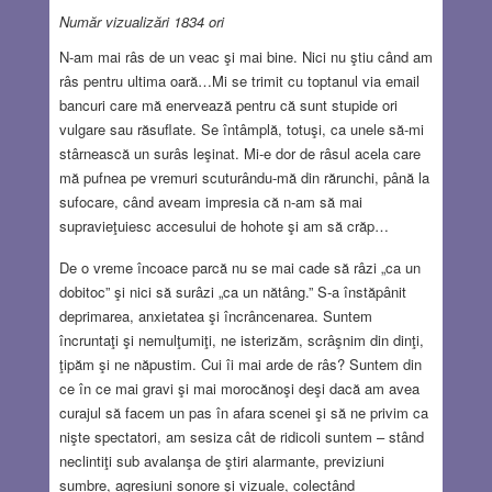
Număr vizualizări 1834 ori
N-am mai râs de un veac şi mai bine. Nici nu ştiu când am
râs pentru ultima oară…Mi se trimit cu toptanul via email
bancuri care mă enervează pentru că sunt stupide ori
vulgare sau răsuflate. Se întâmplă, totuşi, ca unele să-mi
stârnească un surâs leşinat. Mi-e dor de râsul acela care
mă pufnea pe vremuri scuturându-mă din rărunchi, până la
sufocare, când aveam impresia că n-am să mai
supravieţuiesc accesului de hohote şi am să crăp…
De o vreme încoace parcă nu se mai cade să râzi „ca un
dobitoc” şi nici să surâzi „ca un nătâng.” S-a înstăpânit
deprimarea, anxietatea şi încrâncenarea. Suntem
încruntaţi şi nemulţumiţi, ne isterizăm, scrâşnim din dinţi,
ţipăm şi ne năpustim. Cui îi mai arde de râs? Suntem din
ce în ce mai gravi şi mai morocănoşi deşi dacă am avea
curajul să facem un pas în afara scenei şi să ne privim ca
nişte spectatori, am sesiza cât de ridicoli suntem – stând
neclintiţi sub avalanşa de ştiri alarmante, previziuni
sumbre, agresiuni sonore şi vizuale, colectând