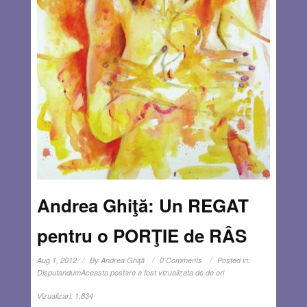
Andrea Ghiţă: Un REGAT
pentru o PORŢIE de RÂS
Aug 1, 2012
By
Andrea Ghiţă
0 Comments
Posted in:
Disputandum
Aceasta postare a fost vizualizata de de ori
Vizualizari:
1,834