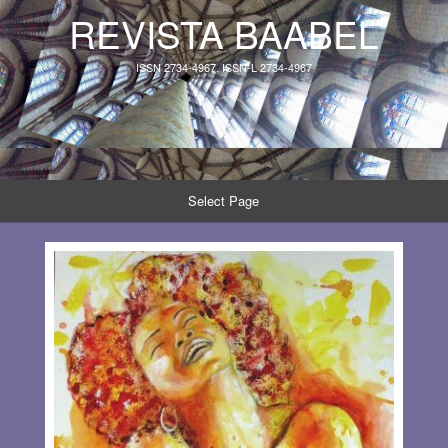
REVISTA BAABEL
ISSN 2734-4967, ISSN-L 2734-4967
Select Page