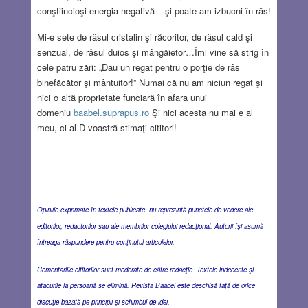
conştiincioşi energia negativă – şi poate am izbucni în râs!
Mi-e sete de râsul cristalin şi răcoritor, de râsul cald şi
senzual, de râsul duios şi mângăietor…Îmi vine să strig în
cele patru zări: „Dau un regat pentru o porţie de râs
binefăcător şi mântuitor!” Numai că nu am niciun regat şi
nici o altă proprietate funciară în afara unui
domeniu
baabel.suprapus.ro
Şi nici acesta nu mai e al
meu, ci al D-voastră stimaţi cititori!
Opiniile exprimate în textele publicate nu reprezintă punctele de vedere ale
editorilor, redactorilor sau ale membrilor colegiului redacţional. Autorii îşi asumă
întreaga răspundere pentru conţinutul articolelor.
Comentariile cititorilor sunt moderate de către redacţie. Textele indecente şi
atacurile la persoană se elimină. Revista Baabel este deschisă faţă de orice
discuţie bazată pe principii şi schimbul de idei.