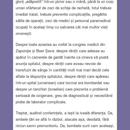
glonț „adăpostit” într-un picior sau o mână, până la un corp
uman sfârtecat de zeci de schije de rachetă, totul trebuie
imediat tratat, trebuie prevenite complicațiile, pregătite
sălile de operații, zeci de medici și personal paramedical
ocupați în același timp cu salvarea cât mai multor vieți
omenești.
Despre toate acestea au vorbit la congres medicii din
Zaporojie și Beer Șeva: despre răniții care adesea au
apărut în camerele de gardă înainte ca cineva să poată
anunța spitalul, despre răniții care aveau nevoie de
transfuzii de sânge în cantități mult mai mari decât cele
aflate la dispoziția spitalului, despre răniții care apăreau
într-un spital (ucrainean) care tocmai era bombardat sau
despre un tanchist (israelian) care prezenta o problemă
serioasă de oxigenare, greu de diagnosticat și necesitând
probe de laborator complicate.
Treptat, audiind conferințele, a ieșit la iveală diferența. Da,
ambele țări se află în război, atacate așa, deodată, fără
niciun semn premonitoriu. Da, bombele sunt cam aceleași,