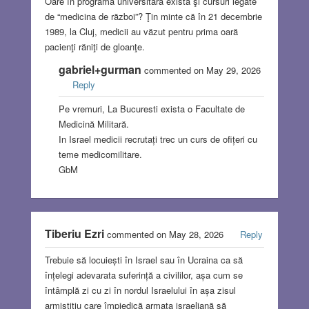
Oare în programa universitară există şi cursuri legate
de “medicina de război”? Ţin minte că în 21 decembrie
1989, la Cluj, medicii au văzut pentru prima oară
pacienţi răniţi de gloanţe.
gabriel+gurman
commented on May 29, 2026
Reply
Pe vremuri, La Bucuresti exista o Facultate de
Medicină Militară.
In Israel medicii recrutați trec un curs de ofițeri cu
teme medicomilitare.
GbM
Tiberiu Ezri
commented on May 28, 2026
Reply
Trebuie să locuiești în Israel sau în Ucraina ca să
înțelegi adevarata suferință a civililor, așa cum se
întâmplă zi cu zi în nordul Israelului în așa zisul
armistițiu care împiedică armata israeliană să