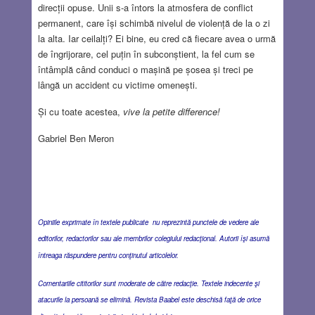
direcții opuse. Unii s-a întors la atmosfera de conflict
permanent, care își schimbă nivelul de violență de la o zi
la alta. Iar ceilalți? Ei bine, eu cred că fiecare avea o urmă
de îngrijorare, cel puțin în subconștient, la fel cum se
întâmplă când conduci o mașină pe șosea și treci pe
lângă un accident cu victime omenești.
Și cu toate acestea,
vive la petite difference!
Gabriel Ben Meron
Opiniile exprimate în textele publicate nu reprezintă punctele de vedere ale
editorilor, redactorilor sau ale membrilor colegiului redacţional. Autorii îşi asumă
întreaga răspundere pentru conţinutul articolelor.
Comentariile cititorilor sunt moderate de către redacţie. Textele indecente şi
atacurile la persoană se elimină. Revista Baabel este deschisă faţă de orice