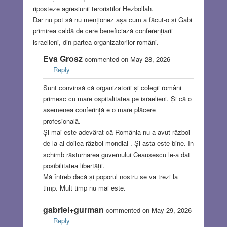
riposteze agresiunii teroristilor Hezbollah.
Dar nu pot să nu menționez așa cum a făcut-o și Gabi
primirea caldă de cere beneficiază conferențiarii
israelieni, din partea organizatorilor români.
Eva Grosz
commented on May 28, 2026
Reply
Sunt convinsă că organizatorii și colegii români
primesc cu mare ospitalitatea pe israelieni. Și că o
asemenea conferință e o mare plăcere
profesională.
Și mai este adevărat că România nu a avut război
de la al doilea război mondial . Și asta este bine. În
schimb răsturnarea guvernului Ceaușescu le-a dat
posibilitatea libertății.
Mă întreb dacă și poporul nostru se va trezi la
timp. Mult timp nu mai este.
gabriel+gurman
commented on May 29, 2026
Reply