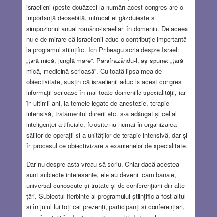
israelieni (peste douăzeci la număr) acest congres are o
importanță deosebită, întrucât el găzduiește și
simpozionul anual româno-israelian în domeniu. De aceea
nu e de mirare că israelienii aduc o contribuție importantă
la programul științific. Ion Pribeagu scria despre Israel:
„țară mică, junglă mare”. Parafrazându-l, aș spune: „țară
mică, medicină serioasă”. Cu toată lipsa mea de
obiectivitate, susțin că israelienii aduc la acest congres
informații serioase în mai toate domeniile specialității, iar
în ultimii ani, la temele legate de anestezie, terapie
intensivă, tratamentul durerii etc. s-a adăugat și cel al
inteligenței artificiale, folosite nu numai în organizarea
sălilor de operații și a unităților de terapie intensivă, dar și
în procesul de obiectivizare a examenelor de specialitate.
Dar nu despre asta vreau să scriu. Chiar dacă acestea
sunt subiecte interesante, ele au devenit cam banale,
universal cunoscute și tratate și de conferențiarii din alte
țări. Subiectul fierbinte al programului științific a fost altul
și în jurul lui toți cei prezenți, participanți și conferențiari,