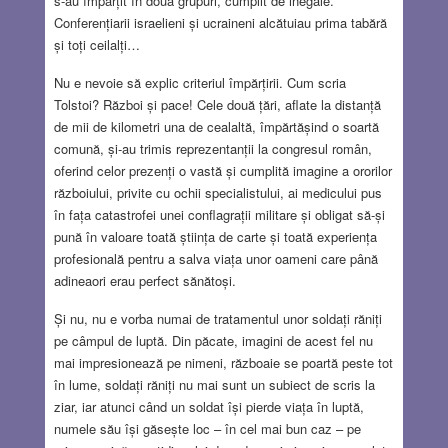
s-au împărțit în două grupuri, cumplit de inegale.
Conferențiarii israelieni și ucraineni alcătuiau prima tabără
și toți ceilalți…
Nu e nevoie să explic criteriul împărțirii. Cum scria
Tolstoi? Război și pace! Cele două țări, aflate la distanță
de mii de kilometri una de cealaltă, împărtășind o soartă
comună, și-au trimis reprezentanții la congresul român,
oferind celor prezenți o vastă și cumplită imagine a ororilor
războiului, privite cu ochii specialistului, ai medicului pus
în fața catastrofei unei conflagrații militare și obligat să-și
pună în valoare toată știința de carte și toată experiența
profesională pentru a salva viața unor oameni care până
adineaori erau perfect sănătoși.
Și nu, nu e vorba numai de tratamentul unor soldați răniți
pe câmpul de luptă. Din păcate, imagini de acest fel nu
mai impresionează pe nimeni, războaie se poartă peste tot
în lume, soldați răniți nu mai sunt un subiect de scris la
ziar, iar atunci când un soldat își pierde viața în luptă,
numele său își găsește loc – în cel mai bun caz – pe