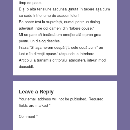
timp de pace.
E și o altă tensiune ascunsă ,ținută în tăcere așa cum
se cade intr-o lume de academicieni .
Ea poate iesi la suprafață, numai printr-un dialog
adevărat între doi oameni din “tabere opuse.”
Mi se pare că încărcătura emoțională e prea grea
pentru un dialog deschis.
Fraza “Și așa ne-am despărțit, cele două „lumi” au
luat-o în direcții opuse.” răspunde la intrebare.
Articolul a transmis cititorului atmosfera într-un mod
deosebit.
Leave a Reply
Your email address will not be published.
Required
fields are marked
*
Comment
*