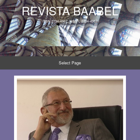
REVISTA BAABEL
ISSN 2734-4967, ISSN-L 2734-4967
Select Page