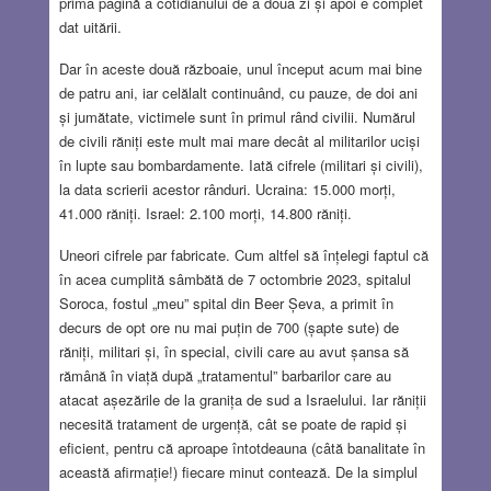
prima pagină a cotidianului de a doua zi și apoi e complet
dat uitării.
Dar în aceste două războaie, unul început acum mai bine
de patru ani, iar celălalt continuând, cu pauze, de doi ani
și jumătate, victimele sunt în primul rând civilii. Numărul
de civili răniți este mult mai mare decât al militarilor uciși
în lupte sau bombardamente. Iată cifrele (militari și civili),
la data scrierii acestor rânduri. Ucraina: 15.000 morți,
41.000 răniți. Israel: 2.100 morți, 14.800 răniți.
Uneori cifrele par fabricate. Cum altfel să înțelegi faptul că
în acea cumplită sâmbătă de 7 octombrie 2023, spitalul
Soroca, fostul „meu” spital din Beer Șeva, a primit în
decurs de opt ore nu mai puțin de 700 (șapte sute) de
răniți, militari și, în special, civili care au avut șansa să
rămână în viață după „tratamentul” barbarilor care au
atacat așezările de la granița de sud a Israelului. Iar răniții
necesită tratament de urgență, cât se poate de rapid și
eficient, pentru că aproape întotdeauna (câtă banalitate în
această afirmație!) fiecare minut contează. De la simplul