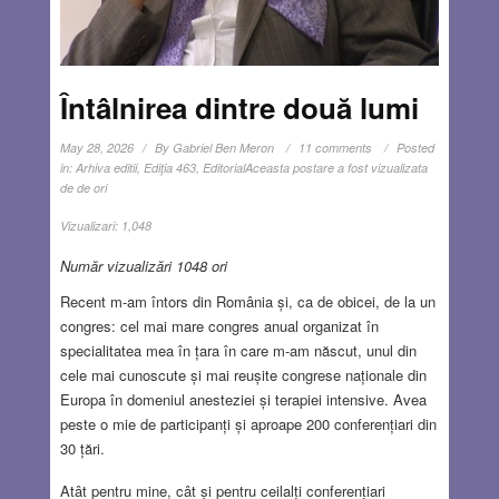
Întâlnirea dintre două lumi
May 28, 2026
By
Gabriel Ben Meron
11 comments
Posted
in:
Arhiva editii
,
Ediţia 463
,
Editorial
Aceasta postare a fost vizualizata
de de ori
Vizualizari:
1,048
Număr vizualizări 1048 ori
Recent m-am întors din România și, ca de obicei, de la un
congres: cel mai mare congres anual organizat în
specialitatea mea în țara în care m-am născut, unul din
cele mai cunoscute și mai reușite congrese naționale din
Europa în domeniul anesteziei și terapiei intensive. Avea
peste o mie de participanți și aproape 200 conferențiari din
30 țări.
Atât pentru mine, cât și pentru ceilalți conferențiari