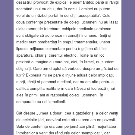
dezastrul provocat de explozii e asemănător, până și răniții
seamănă unul cu altul, dar în cazul Ucrainei nu putem
vorbi de un război purtat în condiții „acceptabile”. Cele
două conferințe prezentate de colegii ucraineni nu au lăsat
niciun semn de întrebare: echipele medicale ucrainene
sunt obligate să acționeze în condiții inumane, răniți și
medici sunt bombardați în timpul tratamentului, uneori
lipsesc mijloace elementare pentru îngrijirea răniților,
aparatura, chiar și curentul electric. Toate la un loc
prezintă o imagine cu care noi, aici, în Israel, nu suntem
obișnuiți. Oare am dreptul să vorbesc despre un „război de
lux”? Expresia mi se pare o injurie adusă celor implicați,
morți, răniți și personal medical, dar nu am alta pentru a
califica cumplita realitate în care trăiesc și lucrează (mai
ales în primii ani ai războiului) colegii ucraineni, în
comparație cu noi israelienii.
Cât despre „lumea a doua”, cea a gazdelor și a celor veniți
din celelalte țări, adevărul este că nu prea am ce povesti.
Sala de conferințe era cam pe jumătate plină, majoritatea
întrebărilor a venit din rândurile celor ”neimplicați”, dar