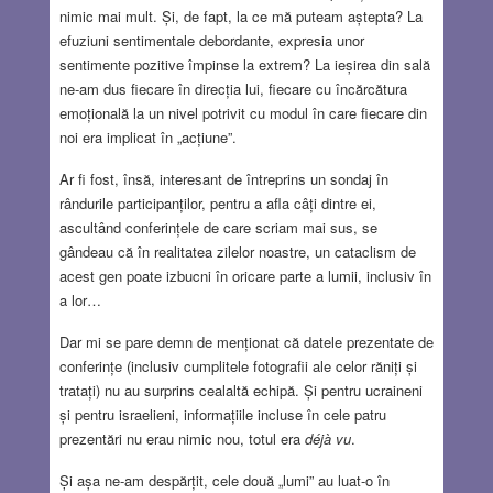
nimic mai mult. Și, de fapt, la ce mă puteam aștepta? La
efuziuni sentimentale debordante, expresia unor
sentimente pozitive împinse la extrem? La ieșirea din sală
ne-am dus fiecare în direcția lui, fiecare cu încărcătura
emoțională la un nivel potrivit cu modul în care fiecare din
noi era implicat în „acțiune”.
Ar fi fost, însă, interesant de întreprins un sondaj în
rândurile participanților, pentru a afla câți dintre ei,
ascultând conferințele de care scriam mai sus, se
gândeau că în realitatea zilelor noastre, un cataclism de
acest gen poate izbucni în oricare parte a lumii, inclusiv în
a lor…
Dar mi se pare demn de menționat că datele prezentate de
conferințe (inclusiv cumplitele fotografii ale celor răniți și
tratați) nu au surprins cealaltă echipă. Și pentru ucraineni
și pentru israelieni, informațiile incluse în cele patru
prezentări nu erau nimic nou, totul era
déjà vu
.
Și așa ne-am despărțit, cele două „lumi” au luat-o în