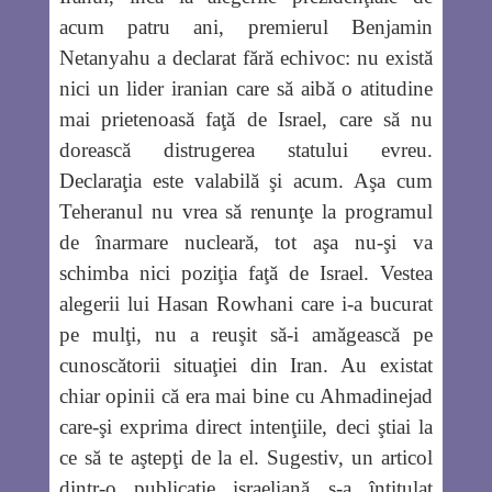
acum patru ani, premierul Benjamin
Netanyahu a declarat fără echivoc: nu există
nici un lider iranian care să aibă o atitudine
mai prietenoasă faţă de Israel, care să nu
dorească distrugerea statului evreu.
Declaraţia este valabilă şi acum. Aşa cum
Teheranul nu vrea să renunţe la programul
de înarmare nucleară, tot aşa nu-şi va
schimba nici poziţia faţă de Israel. Vestea
alegerii lui Hasan Rowhani care i-a bucurat
pe mulţi, nu a reuşit să-i amăgească pe
cunoscătorii situaţiei din Iran. Au existat
chiar opinii că era mai bine cu Ahmadinejad
care-şi exprima direct intenţiile, deci ştiai la
ce să te aştepţi de la el. Sugestiv, un articol
dintr-o publicaţie israeliană s-a întitulat