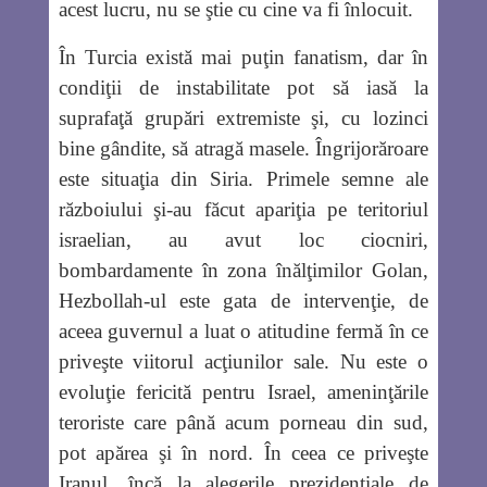
acest lucru, nu se ştie cu cine va fi înlocuit.
În Turcia există mai puţin fanatism, dar în
condiţii de instabilitate pot să iasă la
suprafaţă grupări extremiste şi, cu lozinci
bine gândite, să atragă masele. Îngrijorăroare
este situaţia din Siria. Primele semne ale
războiului şi-au făcut apariţia pe teritoriul
israelian, au avut loc ciocniri,
bombardamente în zona înălţimilor Golan,
Hezbollah-ul este gata de intervenţie, de
aceea guvernul a luat o atitudine fermă în ce
priveşte viitorul acţiunilor sale. Nu este o
evoluţie fericită pentru Israel, ameninţările
teroriste care până acum porneau din sud,
pot apărea şi în nord. În ceea ce priveşte
Iranul, încă la alegerile prezidenţiale de