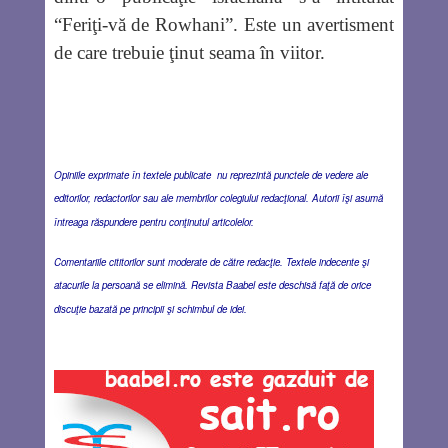
“Feriţi-vă de Rowhani”. Este un avertisment
de care trebuie ţinut seama în viitor.
Opiniile exprimate în textele publicate nu reprezintă punctele de vedere ale
editorilor, redactorilor sau ale membrilor colegiului redacţional. Autorii îşi asumă
întreaga răspundere pentru conţinutul articolelor.
Comentariile cititorilor sunt moderate de către redacţie. Textele indecente şi
atacurile la persoană se elimină. Revista Baabel este deschisă faţă de orice
discuţie bazată pe principii şi schimbul de idei.