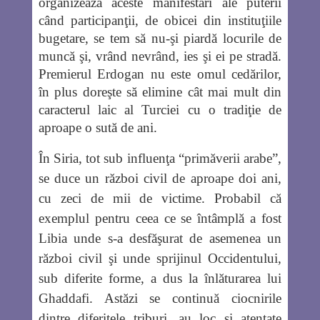
organizează aceste manifestări ale puterii
când participanţii, de obicei din instituţiile
bugetare, se tem să nu-şi piardă locurile de
muncă şi, vrând nevrând, ies şi ei pe stradă.
Premierul Erdogan nu este omul cedărilor,
în plus doreşte să elimine cât mai mult din
caracterul laic al Turciei cu o tradiţie de
aproape o sută de ani.
În Siria, tot sub influenţa “primăverii arabe”,
se duce un război civil de aproape doi ani,
cu zeci de mii de victime. Probabil că
exemplul pentru ceea ce se întâmplă a fost
Libia unde s-a desfăşurat de asemenea un
război civil şi unde sprijinul Occidentului,
sub diferite forme, a dus la înlăturarea lui
Ghaddafi. Astăzi se continuă ciocnirile
dintre diferitele triburi, au loc şi atentate