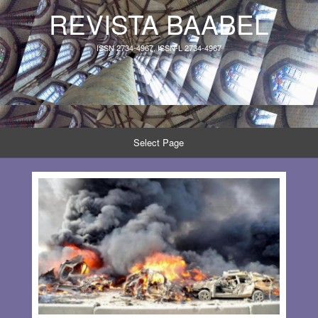
REVISTA BAABEL
ISSN 2734-4967, ISSN-L 2734-4967
Select Page