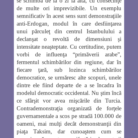
se schimbă de la o zi la alta, cu consecinţe
de multe ori imprevizibile. Un exemplu
semnificativ în acest sens sunt demonstraţiile
anti-Erdogan, modul în care desfiinţarea
unui părculeţ din centrul Istanbulului a
declanşat o revoltă de dimensiuni şi
intensitate neaşteptate. Cu certitudine, putem
vorbi de influenţa “primăverii arabe”,
fermentul schimbărilor din regiune, dar în
fiecare ţară, sub lozinca schimbărilor
democratice, se urmăresc alte scopuri, unele
dintre ele fiind departe de a se încadra în
modelul democratic occidental. Nu ştim încă
ce sfârşit vor avea mişcările din Turcia.
Contrademonstraţia organizată de forţele
guvernamentale a scos pe stradă 100.000 de
oameni, mai mulţi decât demonstranţii din
piaţa Taksim, dar cunoaştem cum se