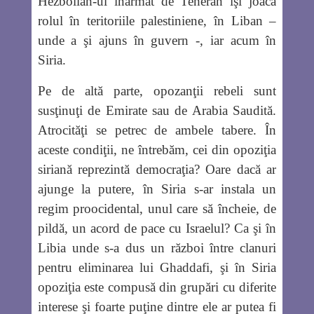
Hezbollah-ul înarmat de Teheran îşi joacă
rolul în teritoriile palestiniene, în Liban –
unde a şi ajuns în guvern -, iar acum în
Siria.
Pe de altă parte, opozanţii rebeli sunt
susţinuţi de Emirate sau de Arabia Saudită.
Atrocităţi se petrec de ambele tabere. În
aceste condiţii, ne întrebăm, cei din opoziţia
siriană reprezintă democraţia? Oare dacă ar
ajunge la putere, în Siria s-ar instala un
regim proocidental, unul care să încheie, de
pildă, un acord de pace cu Israelul? Ca şi în
Libia unde s-a dus un război între clanuri
pentru eliminarea lui Ghaddafi, şi în Siria
opoziţia este compusă din grupări cu diferite
interese şi foarte puţine dintre ele ar putea fi