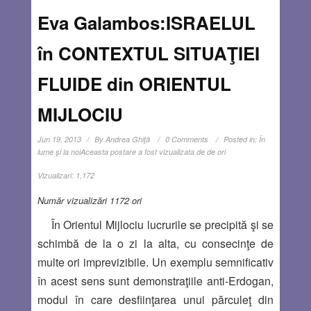
Eva Galambos:ISRAELUL
în CONTEXTUL SITUAŢIEI
FLUIDE din ORIENTUL
MIJLOCIU
Jun 19, 2013
By
Andrea Ghiţă
0 Comments
Posted in:
În
lume şi la noi
Aceasta postare a fost vizualizata de de ori
Vizualizari:
1,172
Număr vizualizări 1172 ori
În Orientul Mijlociu lucrurile se precipită şi se
schimbă de la o zi la alta, cu consecinţe de
multe ori imprevizibile. Un exemplu semnificativ
în acest sens sunt demonstraţiile anti-Erdogan,
modul în care desfiinţarea unui părculeţ din