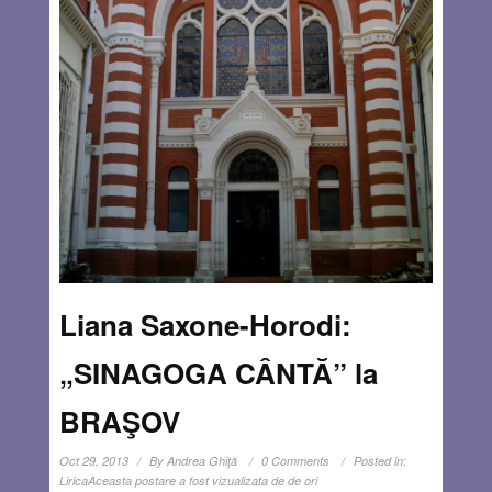
Liana Saxone-Horodi:
„SINAGOGA CÂNTĂ” la
BRAŞOV
Oct 29, 2013
By
Andrea Ghiţă
0 Comments
Posted in:
Lirica
Aceasta postare a fost vizualizata de de ori