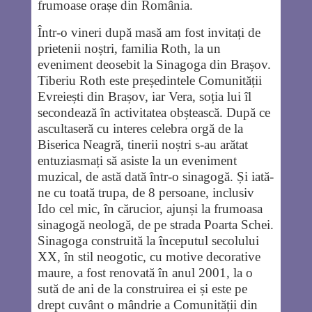
frumoase orașe din România.
Într-o vineri după masă am fost invitați de
prietenii noștri, familia Roth, la un
eveniment deosebit la Sinagoga din Brașov.
Tiberiu Roth este președintele Comunității
Evreiești din Brașov, iar Vera, soția lui îl
secondează în activitatea obștească. După ce
ascultaseră cu interes celebra orgă de la
Biserica Neagră, tinerii noștri s-au arătat
entuziasmați să asiste la un eveniment
muzical, de astă dată într-o sinagogă. Și iată-
ne cu toată trupa, de 8 persoane, inclusiv
Ido cel mic, în cărucior, ajunși la frumoasa
sinagogă neologă, de pe strada Poarta Schei.
Sinagoga construită la începutul secolului
XX, în stil neogotic, cu motive decorative
maure, a fost renovată în anul 2001, la o
sută de ani de la construirea ei și este pe
drept cuvânt o mândrie a Comunității din