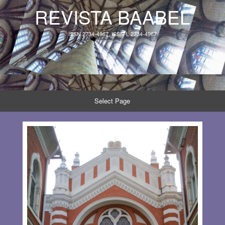
REVISTA BAABEL
ISSN 2734-4967, ISSN-L 2734-4967
Select Page