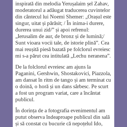
inspirată din melodia Yerușalaim șel Zahav,
moderatorul a adăugat traducerea cuvintelor
din cântecul lui Noemi Shemer: „Orașul este
singur, uitat și părăsit; / În inima-i durere,
durerea unui zid/” și apoi refrenul:
„Ierusalim de aur, de bronz și de lumină;/
Sunt vioara vocii tale, de istorie plină”. Cea
mai reușită piesă bazată pe folclorul evreiesc
mi s-a părut cea intitulată „Lechu neranena”.
De la folclorul evreiesc am ajuns la
Paganini, Gershwin, Shostakovici, Piazzola,
am dansat în ritm de tango și am terminat cu
o doină, o horă și un dans sârbesc. Pe scurt
a fost un program variat, care a încântat
publicul.
În dorința de a fotografia evenimentul am
putut observa îndeaproape publicul din sală
și să constat cu bucurie că nepoțelul Ido,