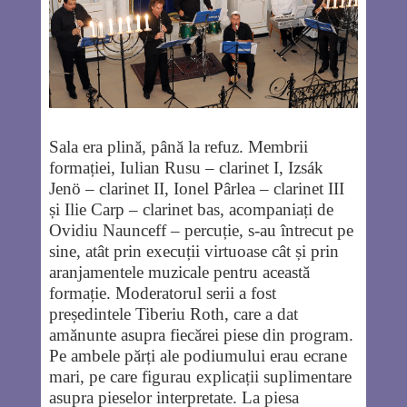
Sala era plină, până la refuz. Membrii
formației, Iulian Rusu – clarinet I, Izsák
Jenö – clarinet II, Ionel Pârlea – clarinet III
și Ilie Carp – clarinet bas, acompaniați de
Ovidiu Naunceff – percuție, s-au întrecut pe
sine, atât prin execuții virtuoase cât și prin
aranjamentele muzicale pentru această
formație. Moderatorul serii a fost
președintele Tiberiu Roth, care a dat
amănunte asupra fiecărei piese din program.
Pe ambele părți ale podiumului erau ecrane
mari, pe care figurau explicații suplimentare
asupra pieselor interpretate. La piesa