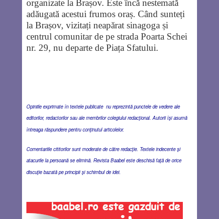
organizate la Brașov. Este încă nestemată
adăugată acestui frumos oraș. Când sunteți
la Brașov, vizitați neapărat sinagoga și
centrul comunitar de pe strada Poarta Schei
nr. 29, nu departe de Piața Sfatului.
Opiniile exprimate în textele publicate nu reprezintă punctele de vedere ale
editorilor, redactorilor sau ale membrilor colegiului redacţional. Autorii îşi asumă
întreaga răspundere pentru conţinutul articolelor.
Comentariile cititorilor sunt moderate de către redacţie. Textele indecente şi
atacurile la persoană se elimină. Revista Baabel este deschisă faţă de orice
discuţie bazată pe principii şi schimbul de idei.