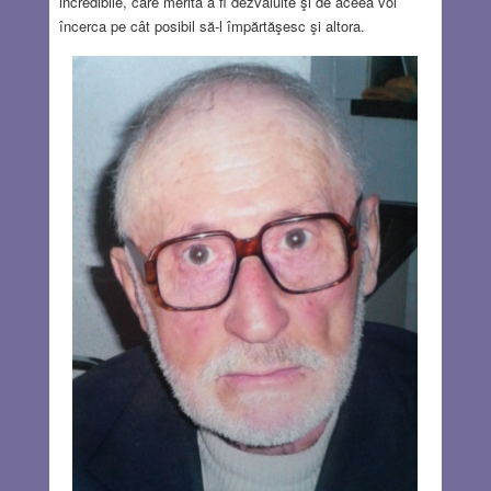
incredibile, care merită a fi dezvăluite şi de aceea voi
încerca pe cât posibil să-l împărtăşesc şi altora.