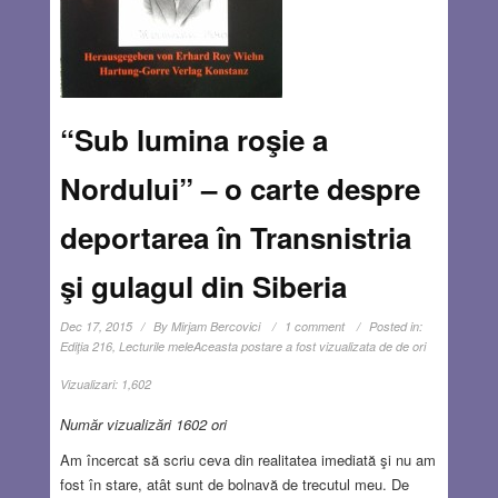
“Sub lumina roşie a
Nordului” – o carte despre
deportarea în Transnistria
şi gulagul din Siberia
Dec 17, 2015
By
Mirjam Bercovici
1 comment
Posted in:
Ediţia 216
,
Lecturile mele
Aceasta postare a fost vizualizata de de ori
Vizualizari:
1,602
Număr vizualizări 1602 ori
Am încercat să scriu ceva din realitatea imediată şi nu am
fost în stare, atât sunt de bolnavă de trecutul meu. De