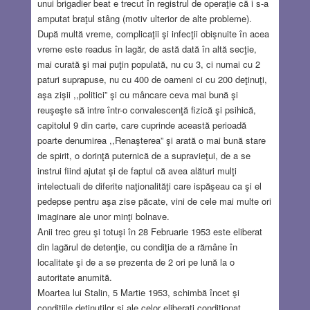
unui brigadier beat e trecut în registrul de operaţie că i s-a
amputat braţul stâng (motiv ulterior de alte probleme).
După multă vreme, complicaţii şi infecţii obişnuite în acea
vreme este readus în lagăr, de astă dată în altă secţie,
mai curată şi mai puţin populată, nu cu 3, ci numai cu 2
paturi suprapuse, nu cu 400 de oameni ci cu 200 deţinuţi,
aşa zişii ,,politici” şi cu mâncare ceva mai bună şi
reuşeşte să intre într-o convalescenţă fizică şi psihică,
capitolul 9 din carte, care cuprinde această perioadă
poarte denumirea ,,Renaşterea” şi arată o mai bună stare
de spirit, o dorinţă puternică de a supravieţui, de a se
instrui fiind ajutat şi de faptul că avea alături mulţi
intelectuali de diferite naţionalităţi care ispăşeau ca şi el
pedepse pentru aşa zise păcate, vini de cele mai multe ori
imaginare ale unor minţi bolnave.
Anii trec greu şi totuşi în 28 Februarie 1953 este eliberat
din lagărul de detenţie, cu condiţia de a rămâne în
localitate şi de a se prezenta de 2 ori pe lună la o
autoritate anumită.
Moartea lui Stalin, 5 Martie 1953, schimbă încet şi
condiţiile deţinuţilor şi ale celor eliberaţi condiţionat.