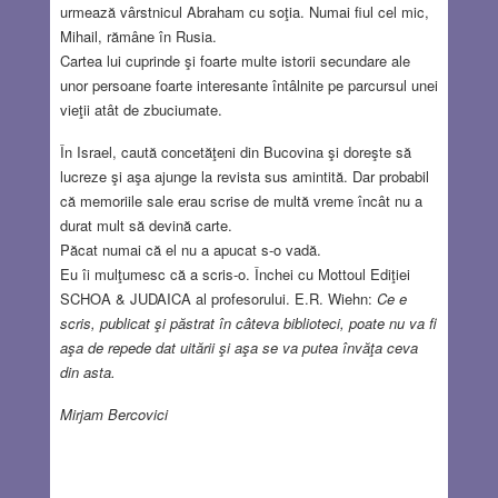
urmează vârstnicul Abraham cu soţia. Numai fiul cel mic,
Mihail, rămâne în Rusia.
Cartea lui cuprinde şi foarte multe istorii secundare ale
unor persoane foarte interesante întâlnite pe parcursul unei
vieţii atât de zbuciumate.
În Israel, caută concetăţeni din Bucovina şi doreşte să
lucreze şi aşa ajunge la revista sus amintită. Dar probabil
că memoriile sale erau scrise de multă vreme încât nu a
durat mult să devină carte.
Păcat numai că el nu a apucat s-o vadă.
Eu îi mulţumesc că a scris-o. Închei cu Mottoul Ediţiei
SCHOA & JUDAICA al profesorului. E.R. Wiehn:
Ce e
scris, publicat şi păstrat în câteva biblioteci, poate nu va fi
aşa de repede dat uitării şi aşa se va putea învăţa ceva
din asta.
Mirjam Bercovici