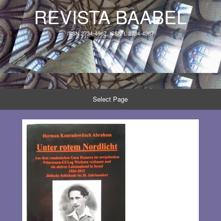
REVISTA BAABEL
ISSN 2734-4967, ISSN-L 2734-4967
Select Page