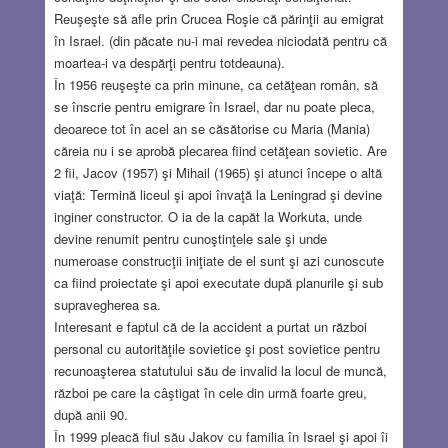
Reuşeşte să afle prin Crucea Roşie că părinţii au emigrat
în Israel. (din păcate nu-i mai revedea niciodată pentru că
moartea-i va despărţi pentru totdeauna).
În 1956 reuşeşte ca prin minune, ca cetăţean român, să
se înscrie pentru emigrare în Israel, dar nu poate pleca,
deoarece tot în acel an se căsătorise cu Maria (Mania)
căreia nu i se aprobă plecarea fiind cetăţean sovietic. Are
2 fii, Jacov (1957) şi Mihail (1965) şi atunci începe o altă
viaţă: Termină liceul şi apoi învaţă la Leningrad şi devine
inginer constructor. O ia de la capăt la Workuta, unde
devine renumit pentru cunoştinţele sale şi unde
numeroase construcţii iniţiate de el sunt şi azi cunoscute
ca fiind proiectate şi apoi executate după planurile şi sub
supravegherea sa.
Interesant e faptul că de la accident a purtat un război
personal cu autorităţile sovietice şi post sovietice pentru
recunoaşterea statutului său de invalid la locul de muncă,
război pe care la câştigat în cele din urmă foarte greu,
după anii 90.
În 1999 pleacă fiul său Jakov cu familia în Israel şi apoi îi