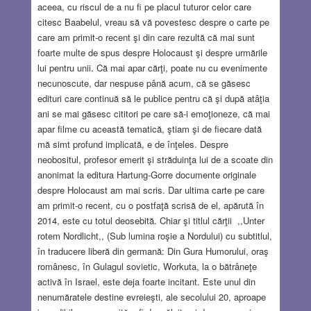
aceea, cu riscul de a nu fi pe placul tuturor celor care
citesc Baabelul, vreau să vă povestesc despre o carte pe
care am primit-o recent şi din care rezultă că mai sunt
foarte multe de spus despre Holocaust şi despre urmările
lui pentru unii. Că mai apar cărţi, poate nu cu evenimente
necunoscute, dar nespuse până acum, că se găsesc
edituri care continuă să le publice pentru că şi după atâţia
ani se mai găsesc cititori pe care să-i emoţioneze,
că mai
apar filme cu această tematică, ştiam şi de fiecare dată
mă simt profund implicată, e de înţeles. Despre
neobositul, profesor emerit şi străduinţa lui de a scoate din
anonimat la editura Hartung-Gorre documente originale
despre Holocaust am mai scris. Dar ultima carte pe care
am primit-o recent, cu o postfaţă scrisă de el, apărută în
2014, este cu totul deosebită. Chiar şi titlul cărţii ,,Unter
rotem Nordlicht,, (Sub lumina roşie a Nordului) cu subtitlul,
în traducere liberă din germană: Din Gura Humorului, oraş
românesc, în Gulagul sovietic, Workuta, la o bătrâneţe
activă în Israel, este deja foarte incitant. Este unul din
nenumăratele destine evreieşti, ale secolului 20, aproape