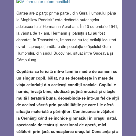
Cartea are 2 părţi; prima parte ,,din Gura Humorului până
la Moghilew-Podolsk” este dedicată suferinţelor
adolescentului Hermannn Abraham. În 10 octombrie 1941,
la vârsta de 17 ani, Hermann şi părinţii său au fost
deportaţi în Transnistria, împreună cu toţi ceilalţi locuitori
evrei – aproape jumătate din populaţia orăşelului Gura
Humorului, din sudul Bucovinei, situat între Suceava şi
Câmpulung.
Copilăria sa fericită într-o familie medie de oameni cu
un singur copil, băiat, nu se deosebeşte în mare de
viaţa celorlalţi din aceleaşi condiţii sociale. Copilul e
harnic, învaţă bine, studiază puţină muzică şi citeşte
multă literatură bună, deosebindu-se într-un fel de alţii
de aceiaşi vârstă prin posibilităţile pe care i le oferă
situaţia materială a părinţilor: Continuarea învăţăturii
la Cernăuţi când se închide gimnaziul în oraşul natal,
spectacole de teatru şi ocazional de operă, mici
călătorii prin ţară, cunoaşterea oraşului Constanţa şi a