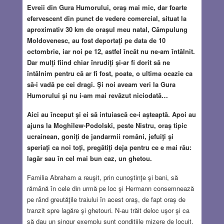
Evreii din Gura Humorului, oraş mai mic, dar foarte
efervescent din punct de vedere comercial, situat la
aproximativ 30 km de oraşul meu natal, Câmpulung
Moldovenesc, au fost deportaţi pe data de 10
octombrie, iar noi pe 12, astfel încât nu ne-am întâlnit.
Dar mulţi fiind chiar înrudiţi şi-ar fi dorit să ne
întâlnim pentru că ar fi fost, poate, o ultima ocazie ca
să-i vadă pe cei dragi. Şi noi aveam veri la Gura
Humorului şi nu i-am mai revăzut niciodată…
Aici au început şi ei să intuiască ce-i aşteaptă. Apoi au
ajuns la Moghilew-Podolski, peste Nistru, oraş tipic
ucrainean, goniţi de jandarmii români, jefuiţi şi
speriaţi ca noi toţi, pregătiţi deja pentru ce e mai rău:
lagăr sau în cel mai bun caz, un ghetou.
Familia Abraham a reuşit, prin cunoştinţe şi bani, să
rămână în cele din urmă pe loc şi Hermann consemnează
pe rând greutăţile traiului în acest oraş, de fapt oraş de
tranzit spre lagăre şi ghetouri. N-au trăit deloc uşor şi ca
să dau un singur exemplu sunt condiţiile mizere de locuit,