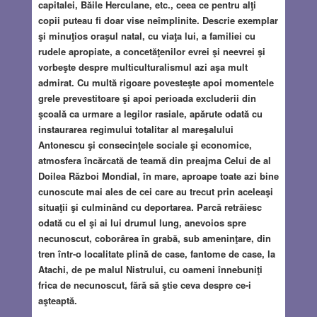
capitalei, Băile Herculane, etc., ceea ce pentru alţi
copii puteau fi doar vise neîmplinite. Descrie exemplar
şi minuţios oraşul natal, cu viaţa lui, a familiei cu
rudele apropiate, a concetăţenilor evrei şi neevrei şi
vorbeşte despre multiculturalismul azi aşa mult
admirat. Cu multă rigoare povesteşte apoi momentele
grele prevestitoare şi apoi perioada excluderii din
şcoală ca urmare a legilor rasiale, apărute odată cu
instaurarea regimului totalitar al mareşalului
Antonescu şi consecinţele sociale şi economice,
atmosfera încărcată de teamă din preajma Celui de al
Doilea Război Mondial, în mare, aproape toate azi bine
cunoscute mai ales de cei care au trecut prin aceleaşi
situaţii şi culminând cu deportarea. Parcă retrăiesc
odată cu el şi ai lui drumul lung, anevoios spre
necunoscut, coborârea în grabă, sub ameninţare, din
tren într-o localitate plină de case, fantome de case, la
Atachi, de pe malul Nistrului, cu oameni înnebuniţi
frica de necunoscut, fără să ştie ceva despre ce-i
aşteaptă.