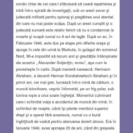
român chiar de cei care-l sfătuiseră să ceară repatrierea şi
intră într-o spirală de investigaţii, sub un arest sever şi
judecată militară pentru spionaj şi pregătirea unui atentat,
din care nu mai poate scăpa. După un arest cumplit şi o
judecată sumară este relativ fericit că nu e condamnat la
moarte şi scapă numai cu 8 ani de lagăr. După un an, în
Februarie 1946, este dus pe etape prin diferite oraşe şi
ajunge în cele din urmă la Workuta, în gulagul din extremul
Nord. Mi-e imposibil să rezum anii şi greutăţile întâmpinate
ale acestui ,,Alexander Soljeniţin, evreu”, aşa cum le
povesteşte în carte. După manieră rusească, Hermann
Abraham, a devenit Herman Kondratowitsch Abraham şi în
primii ani, cei mai grei, lucrează într-o mină de cărbuni, o
muncă istovitoare, veşnic înfometat, pe un frig polar, sub
lumina roşie a unui soare îngheţat. Momentul culminant
care-i schimbă viaţa e accidentul de muncă din mină, în
schimbul de noapte, când îşi pierde membrul superior
drept şi e operat fără anestezie, numai cu o bună
înghiţitură de vodcă pentru atenuarea durerii atroce. Era în
Ianuarie 1949, avea aproape 25 de ani, când din greşeala