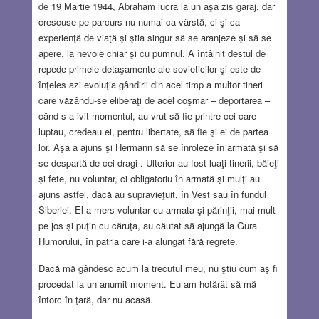
de 19 Martie 1944, Abraham lucra la un aşa zis garaj, dar
crescuse pe parcurs nu numai ca vârstă, ci şi ca
experienţă de viaţă şi ştia singur să se aranjeze şi să se
apere, la nevoie chiar şi cu pumnul. A întâlnit destul de
repede primele detaşamente ale sovieticilor şi este de
înţeles azi evoluţia gândirii din acel timp a multor tineri
care văzându-se eliberaţi de acel coşmar – deportarea –
când s-a ivit momentul, au vrut să fie printre cei care
luptau, credeau ei, pentru libertate, să fie şi ei de partea
lor. Aşa a ajuns şi Hermann să se înroleze în armată şi să
se despartă de cei dragi . Ulterior au fost luaţi tinerii, băieţi
şi fete, nu voluntar, ci obligatoriu în armată şi mulţi au
ajuns astfel, dacă au supravieţuit, în Vest sau în fundul
Siberiei. El a mers voluntar cu armata şi părinţii, mai mult
pe jos şi puţin cu căruţa, au căutat să ajungă la Gura
Humorului, în patria care i-a alungat fără regrete.
Dacă mă gândesc acum la trecutul meu, nu ştiu cum aş fi
procedat la un anumit moment. Eu am hotărât să mă
întorc în ţară, dar nu acasă.