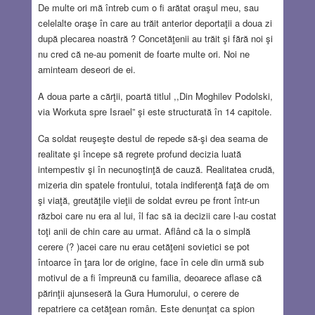
De multe ori mă întreb cum o fi arătat oraşul meu, sau
celelalte oraşe în care au trăit anterior deportaţii a doua zi
după plecarea noastră ? Concetăţenii au trăit şi fără noi şi
nu cred că ne-au pomenit de foarte multe ori. Noi ne
aminteam deseori de ei.
A doua parte a cărţii, poartă titlul ,,Din Moghilev Podolski,
via Workuta spre Israel” şi este structurată în 14 capitole.
Ca soldat reuşeşte destul de repede să-şi dea seama de
realitate şi începe să regrete profund decizia luată
intempestiv şi în necunoştinţă de cauză. Realitatea crudă,
mizeria din spatele frontului, totala indiferenţă faţă de om
şi viaţă, greutăţile vieţii de soldat evreu pe front într-un
război care nu era al lui, îl fac să ia decizii care l-au costat
toţi anii de chin care au urmat. Aflând că la o simplă
cerere (? )acei care nu erau cetăţeni sovietici se pot
întoarce în ţara lor de origine, face în cele din urmă sub
motivul de a fi împreună cu familia, deoarece aflase că
părinţii ajunseseră la Gura Humorului, o cerere de
repatriere ca cetăţean român. Este denunţat ca spion