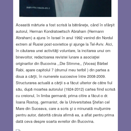
Această mărturie a fost scrisă la bătrâneţe, când în sfârşit
autorul, Herman Kondratowitsch Abraham (Hermann
Abraham) a ajuns în Israel în anul 1992 venind din Nordul
extrem al Rusiei post-sovietice şi ajunge la Tel-Aviv. Aici,
în căutarea unei activităţi voluntare, la incitarea unui om
binevoitor, redactoarea revistei lunare a asociaţiei
originarilor din Bucovina ,,Die Stimme,, (Vocea) Bärbel
Rabi, apare capitolul 7 (drumul meu teribil ) din partea a
doua a cărţii, în numerele succesive între 2008-2009.
Structurarea actuală a cărţii s-a făcut ulterior de către fiul
său, după moartea autorului (1924-2012) cartea fiind scrisă
cu creionul, în limba germană; prima citire a făcut-o dr.
Ioana Rostoş, germanist, de la Universitatea Ştefan cel
Mare din Suceava, care a scris şi o minunată mulţumire
pentru autor, datorită căruia afirmă ea, a aflat pentru prima
dată ceva despre soarta evreilor din Bucovina.