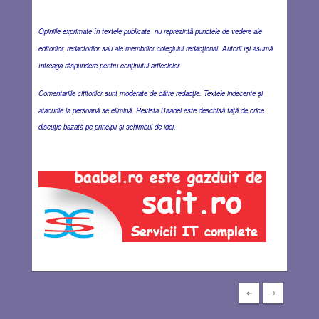
Opiniile exprimate în textele publicate nu reprezintă punctele de vedere ale
editorilor, redactorilor sau ale membrilor colegiului redacţional. Autorii îşi asumă
întreaga răspundere pentru conţinutul articolelor.
Comentariile cititorilor sunt moderate de către redacţie. Textele indecente şi
atacurile la persoană se elimină. Revista Baabel este deschisă faţă de orice
discuţie bazată pe principii şi schimbul de idei.