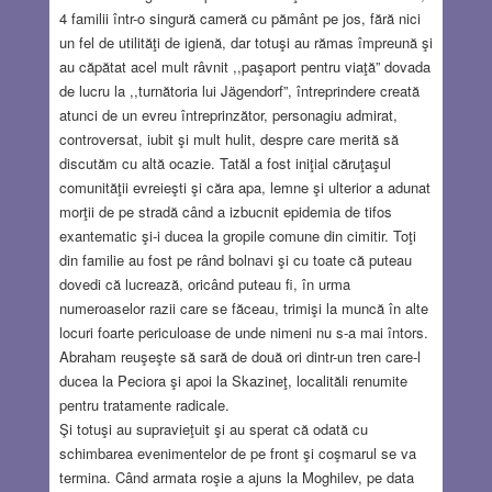
4 familii într-o singură cameră cu pământ pe jos, fără nici
un fel de utilităţi de igienă, dar totuşi au rămas împreună şi
au căpătat acel mult râvnit ,,paşaport pentru viaţă” dovada
de lucru la ,,turnătoria lui Jägendorf”, întreprindere creată
atunci de un evreu întreprinzător, personagiu admirat,
controversat, iubit şi mult hulit, despre care merită să
discutăm cu altă ocazie. Tatăl a fost iniţial căruţaşul
comunităţii evreieşti şi căra apa, lemne şi ulterior a adunat
morţii de pe stradă când a izbucnit epidemia de tifos
exantematic şi-i ducea la gropile comune din cimitir. Toţi
din familie au fost pe rând bolnavi şi cu toate că puteau
dovedi că lucrează, oricând puteau fi, în urma
numeroaselor razii care se făceau, trimişi la muncă în alte
locuri foarte periculoase de unde nimeni nu s-a mai întors.
Abraham reuşeşte să sară de două ori dintr-un tren care-l
ducea la Peciora şi apoi la Skazineţ, localităli renumite
pentru tratamente radicale.
Şi totuşi au supravieţuit şi au sperat că odată cu
schimbarea evenimentelor de pe front şi coşmarul se va
termina. Când armata roşie a ajuns la Moghilev, pe data