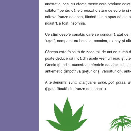
anestetic local cu efecte toxice care produce adic
călători” pentru că le creează o stare de euforie ș
câteva frunze de coca, fiindcă ni s-a spus că ele pr
noastră a fost insomnia.
Ce știm despre canabis care se consumă atât de f
“ușor”, comparat cu heroina, cocaina, extasy și alt
Cânepa este folosită de zece mii de ani ca sursă d
poate deduce că încă din acele vremuri erau știute 
Grecia și India, cunoșteau efectele canabisului, la 
antiemetic (împotriva grețurilor și vărsăturilor), anti
Alte denumiri sunt:
marijuana, dope, pot, grass, w
(țigară făcută din frunze de canabis)
.