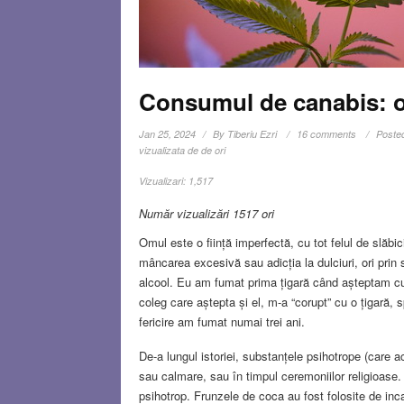
Consumul de canabis: o
Jan 25, 2024
By
Tiberiu Ezri
16 comments
Poste
vizualizata de de ori
Vizualizari:
1,517
Număr vizualizări 1517 ori
Omul este o ființă imperfectă, cu tot felul de slăbi
mâncarea excesivă sau adicția la dulciuri, ori prin
alcool. Eu am fumat prima țigară când așteptam cu 
coleg care aștepta și el, m-a “corupt” cu o țigar
fericire am fumat numai trei ani.
De-a lungul istoriei, substanțele psihotrope (care ac
sau calmare, sau în timpul ceremoniilor religioase. O
psihotrop. Frunzele de coca au fost folosite de inc