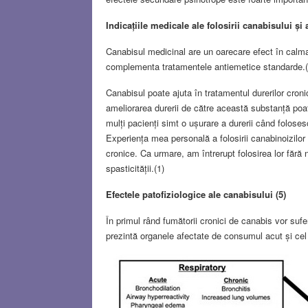
Indicațiile medicale ale folosirii canabisului și 
Canabisul medicinal are un oarecare efect în calmar
complementa tratamentele antiemetice standarde.(
Canabisul poate ajuta în tratamentul durerilor cron
ameliorarea durerii de către această substanță poate
mulți pacienți simt o ușurare a durerii când folose
Experiența mea personală a folosirii canabinoizilor 
cronice. Ca urmare, am întrerupt folosirea lor fără 
spasticității.(1)
Efectele patofiziologice ale canabisului (5)
În primul rând fumătorii cronici de canabis vor sufer
prezintă organele afectate de consumul acut și cel