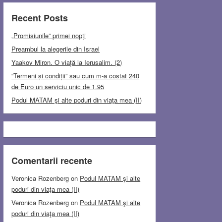
Recent Posts
„Promisiunile” primei nopți
Preambul la alegerile din Israel
Yaakov Miron. O viață la Ierusalim. (2)
“Termeni și condiții” sau cum m-a costat 240
de Euro un serviciu unic de 1.95
Podul MATAM şi alte poduri din viaţa mea (II)
Comentarii recente
Veronica Rozenberg
on
Podul MATAM şi alte
poduri din viaţa mea (II)
Veronica Rozenberg
on
Podul MATAM şi alte
poduri din viaţa mea (II)