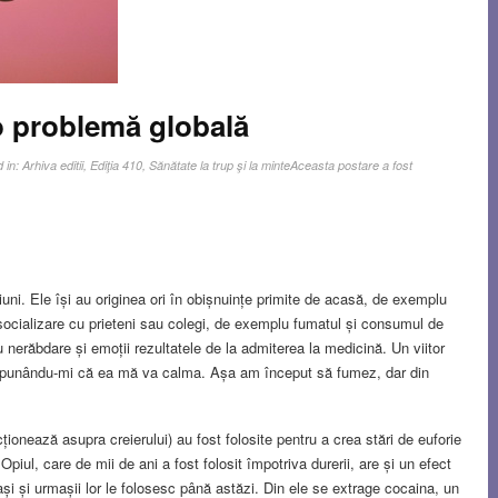
 problemă globală
d in:
Arhiva editii
,
Ediţia 410
,
Sănătate la trup şi la minte
Aceasta postare a fost
ciuni. Ele își au originea ori în obișnuințe primite de acasă, de exemplu
 socializare cu prieteni sau colegi, de exemplu fumatul și consumul de
nerăbdare și emoții rezultatele de la admiterea la medicină. Un viitor
ă, spunându-mi că ea mă va calma. Așa am început să fumez, dar din
ționează asupra creierului) au fost folosite pentru a crea stări de euforie
piul, care de mii de ani a fost folosit împotriva durerii, are și un efect
ași și urmașii lor le folosesc până astăzi. Din ele se extrage cocaina, un