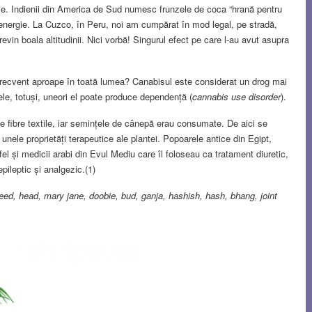
ție. Indienii din America de Sud numesc frunzele de coca “hrană pentru
i energie. La Cuzco, în Peru, noi am cumpărat în mod legal, pe stradă,
evin boala altitudinii. Nici vorbă! Singurul efect pe care l-au avut asupra
recvent aproape în toată lumea? Canabisul este considerat un drog mai
ele, totuși, uneori el poate produce dependență (
cannabis use disorder
).
e fibre textile, iar semințele de cânepă erau consumate. De aici se
unele proprietăți terapeutice ale plantei. Popoarele antice din Egipt,
fel și medicii arabi din Evul Mediu care îl foloseau ca tratament diuretic,
epileptic și analgezic.(1)
eed, head, mary jane, doobie, bud, ganja, hashish, hash, bhang, joint