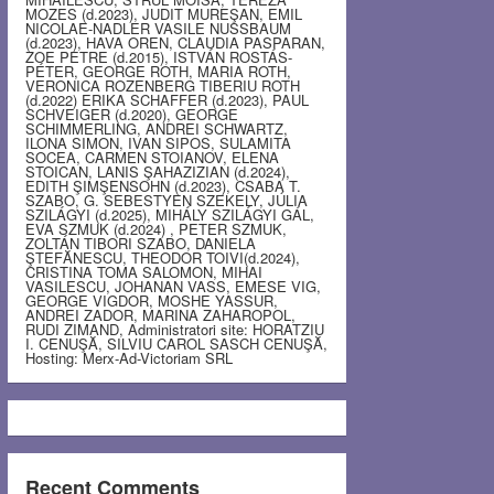
MOZES (d.2023), JUDIT MUREŞAN, EMIL
NICOLAE-NADLER VASILE NUSSBAUM
(d.2023), HAVA OREN, CLAUDIA PASPARAN,
ZOE PETRE (d.2015), ISTVÁN ROSTÁS-
PÉTER, GEORGE ROTH, MARIA ROTH,
VERONICA ROZENBERG TIBERIU ROTH
(d.2022) ERIKA SCHAFFER (d.2023), PAUL
SCHVEIGER (d.2020), GEORGE
SCHIMMERLING, ANDREI SCHWARTZ,
ILONA SIMON, IVAN SIPOS, SULAMITA
SOCEA, CARMEN STOIANOV, ELENA
STOICAN, LANIS ŞAHAZIZIAN (d.2024),
EDITH ŞIMŞENSOHN (d.2023), CSABA T.
SZABO, G. SEBESTYEN SZEKELY, JÚLIA
SZILÁGYI (d.2025), MIHÁLY SZILÁGYI GÁL,
EVA SZMUK (d.2024) , PETER SZMUK,
ZOLTÁN TIBORI SZABO, DANIELA
ŞTEFĂNESCU, THEODOR TOIVI(d.2024),
CRISTINA TOMA SALOMON, MIHAI
VASILESCU, JOHANAN VASS, EMESE VIG,
GEORGE VIGDOR, MOSHE YASSUR,
ANDREI ZADOR, MARINA ZAHAROPOL,
RUDI ZIMAND, Administratori site: HORATZIU
I. CENUŞĂ, SILVIU CAROL SASCH CENUŞĂ,
Hosting: Merx-Ad-Victoriam SRL
Recent Comments