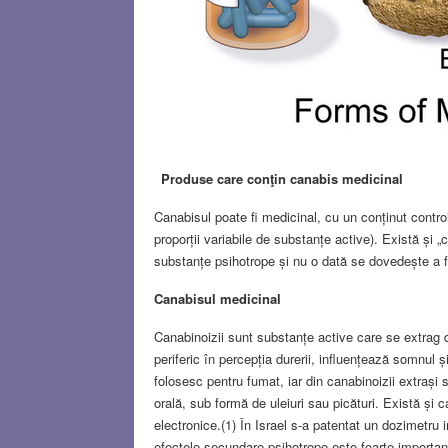
Produse care conţin canabis medicinal
Canabisul poate fi medicinal, cu un conținut contro
proporții variabile de substanțe active). Există și „
substanțe psihotrope și nu o dată se dovedește a fi
Canabisul medicinal
Canabinoizii sunt substanțe active care se extrag 
periferic în percepția durerii, influențează somnul
folosesc pentru fumat, iar din canabinoizii extrași
orală, sub formă de uleiuri sau picături. Există și 
electronice.(1) În Israel s-a patentat un dozimetru 
efectele secundare psihotrope este foarte import