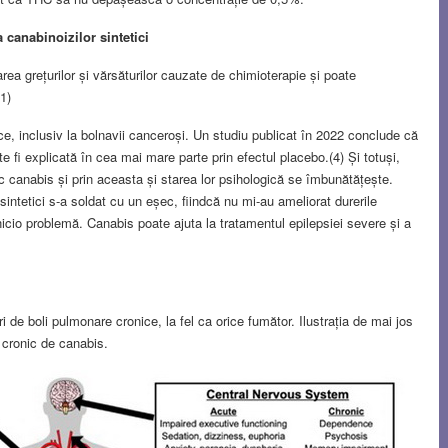
a canabinoizilor sintetici
ea grețurilor și vărsăturilor cauzate de chimioterapie și poate
1)
ice, inclusiv la bolnavii canceroși. Un studiu publicat în 2022 conclude că
 fi explicată în cea mai mare parte prin efectul placebo.(4) Și totuși,
sc canabis și prin aceasta și starea lor psihologică se îmbunătățește.
sintetici s-a soldat cu un eșec, fiindcă nu mi-au ameliorat durerile
nicio problemă. Canabis poate ajuta la tratamentul epilepsiei severe și a
i de boli pulmonare cronice, la fel ca orice fumător. Ilustrația de mai jos
 cronic de canabis.