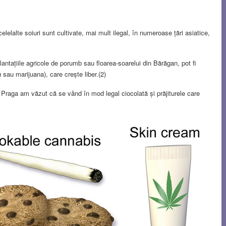
celelalte soiuri sunt cultivate, mai mult ilegal, în numeroase țări asiatice,
plantațiile agricole de porumb sau floarea-soarelui din Bărăgan, pot fi
a
sau marijuana), care crește liber.(2)
la Praga am văzut că se vând în mod legal ciocolată și prăjiturele care