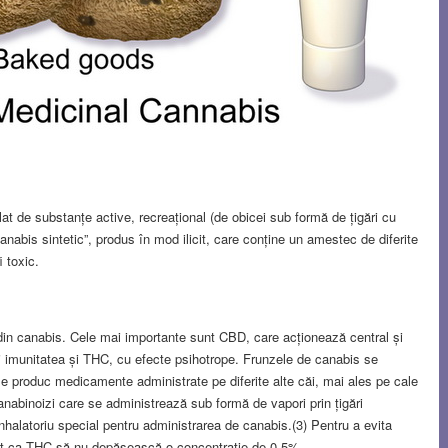
lat de substanțe active, recreațional (de obicei sub formă de țigări cu
canabis sintetic”, produs în mod ilicit, care conține un amestec de diferite
 toxic.
din canabis. Cele mai importante sunt CBD, care acționează central și
 și imunitatea și THC, cu efecte psihotrope. Frunzele de canabis se
 se produc medicamente administrate pe diferite alte căi, mai ales pe cale
canabinoizi care se administrează sub formă de vapori prin țigări
inhalatoriu special pentru administrarea de canabis.(3) Pentru a evita
ant ca THC să nu depășească o concentrație de 0,5%.