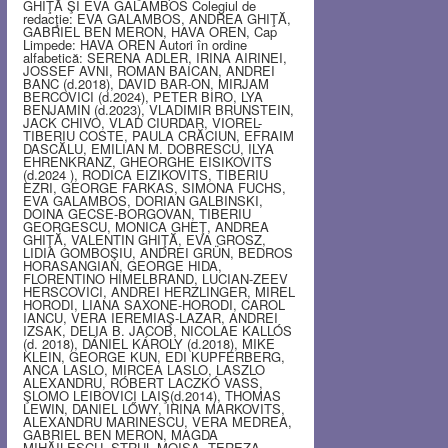
GHIŢĂ ŞI EVA GALAMBOS Colegiul de
redacţie: EVA GALAMBOS, ANDREA GHIŢĂ,
GABRIEL BEN MERON, HAVA OREN, Cap
Limpede: HAVA OREN Autori în ordine
alfabetică: SERENA ADLER, IRINA AIRINEI,
JOSSEF AVNI, ROMAN BAICAN, ANDREI
BANC (d.2018), DAVID BAR-ON, MIRJAM
BERCOVICI (d.2024), PETER BIRO, LYA
BENJAMIN (d.2023), VLADIMIR BRUNSTEIN,
JACK CHIVO, VLAD CIURDAR, VIOREL-
TIBERIU COSTE, PAULA CRĂCIUN, EFRAIM
DASCĂLU, EMILIAN M. DOBRESCU, ILYA
EHRENKRANZ, GHEORGHE EISIKOVITS
(d.2024 ), RODICA EIZIKOVITS, TIBERIU
EZRI, GEORGE FARKAS, SIMONA FUCHS,
EVA GALAMBOS, DORIAN GALBINSKI,
DOINA GECSE-BORGOVAN, TIBERIU
GEORGESCU, MONICA GHEŢ, ANDREA
GHIŢĂ, VALENTIN GHIŢĂ, EVA GROSZ,
LIDIA GOMBOŞIU, ANDREI GRÜN, BEDROS
HORASANGIAN, GEORGE HIDA,
FLORENTINO HIMELBRAND, LUCIAN-ZEEV
HERSCOVICI, ANDREI HERZLINGER, MIREL
HORODI, LIANA SAXONE-HORODI, CAROL
IANCU, VERA IEREMIAŞ-LAZAR, ANDREI
IZSAK, DELIA B. JACOB, NICOLAE KALLÓS
(d. 2018), DÁNIEL KÁROLY (d.2018), MIKE
KLEIN, GEORGE KUN, EDI KUPFERBERG,
ANCA LASLO, MIRCEA LASLO, LASZLO
ALEXANDRU, RÓBERT LACZKÓ VASS,
ŞLOMO LEIBOVICI LAIŞ(d.2014), THOMAS
LEWIN, DANIEL LŐWY, IRINA MARKOVITS,
ALEXANDRU MARINESCU, VERA MEDREA,
GABRIEL BEN MERON, MAGDA
MIHĂILESCU, STRUL MOISA, TEREZA