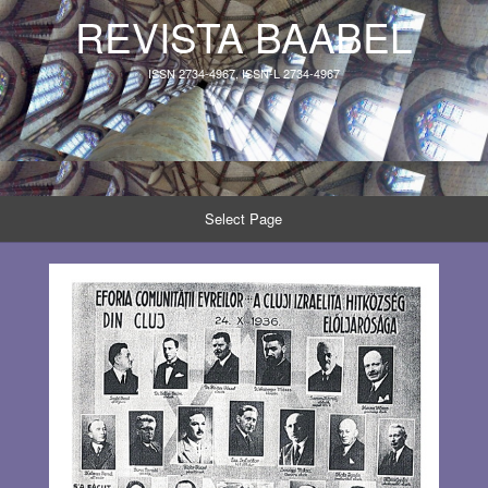
REVISTA BAABEL
ISSN 2734-4967, ISSN-L 2734-4967
Select Page