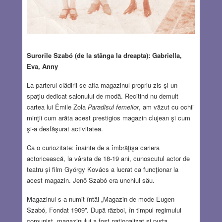
Surorile Szabó (de la stȃnga la dreapta): Gabriella,
Eva, Anny
La parterul clădirii se afla magazinul propriu-zis şi un
spaţiu dedicat salonului de modă. Recitind nu demult
cartea lui Ėmile Zola
Paradisul femeilor
, am văzut cu ochii
minţii cum arăta acest prestigios magazin clujean şi cum
şi-a desfăşurat activitatea.
Ca o curiozitate: înainte de a îmbrăţişa cariera
actoricească, la vârsta de 18-19 ani, cunoscutul actor de
teatru și film György Kovács a lucrat ca funcţionar la
acest magazin. Jenő Szabó era unchiul său.
Magazinul s-a numit întȃi „Magazin de mode Eugen
Szabó, Fondat 1909”. După război, în timpul regimului
comunist, magazinului a fost naţionalizat şi purta