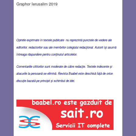
Graphor Ierusalim 2019
Opiniile exprimate în textele publicate nu reprezintă punctele de vedere ale
editorilor, redactorilor sau ale membrilor colegiului redacţional. Autorii îşi asumă
întreaga răspundere pentru conţinutul articolelor.
Comentariile cititorilor sunt moderate de către redacţie. Textele indecente şi
atacurile la persoană se elimină. Revista Baabel este deschisă faţă de orice
discuţie bazată pe principii şi schimbul de idei.