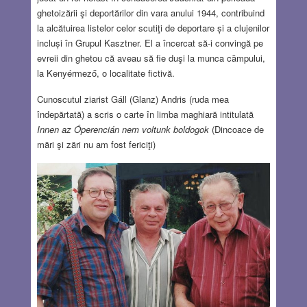
ghetoizării şi deportărilor din vara anului 1944, contribuind
la alcătuirea listelor celor scutiţi de deportare și a clujenilor
incluși în Grupul Kasztner. El a încercat să-i convingă pe
evreii din ghetou că aveau să fie duşi la munca cȃmpului,
la Kenyérmező, o localitate fictivă.
Cunoscutul ziarist Gáll (Glanz) Andris (ruda mea
îndepărtată) a scris o carte în limba maghiară intitulată
Innen az Óperencián nem voltunk boldogok
(Dincoace de
mări şi zări nu am fost fericiţi)