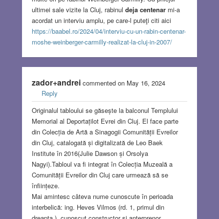
ultimei sale vizite la Cluj, rabinul
deja centenar
mi-a
acordat un interviu amplu, pe care-l puteţi citi aici
https://baabel.ro/2024/04/interviu-cu-un-rabin-centenar-
moshe-weinberger-carmilly-realizat-la-cluj-in-2007/
zador+andrei
commented on May 16, 2024
Reply
Originalul tabloului se găsește la balconul Templului
Memorial al Deportațilot Evrei din Cluj. El face parte
din Colecția de Artă a Sinagogii Comunității Evreilor
din Cluj, catalogată și digitalizată de Leo Baek
Institute în 2016(Julie Dawson și Orsolya
Nagyi).Tabloul va fi integrat în Colecția Muzeală a
Comunității Evreilor din Cluj care urmează să se
înființeze.
Mai amintesc câteva nume cunoscute în perioada
interbelică: ing. Heves Vilmos (rd. 1, primul din
dreapta.), cunoscut constructor și anterprenor,