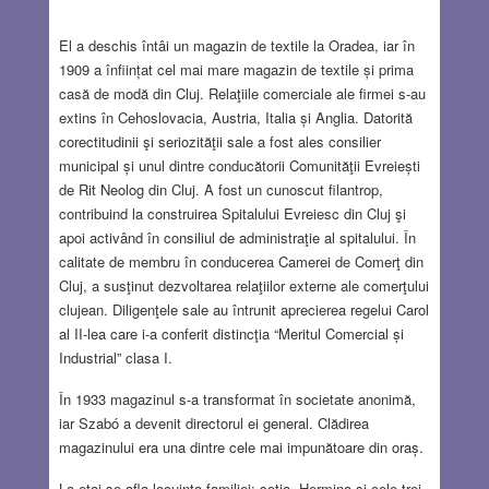
El a deschis întâi un magazin de textile la Oradea, iar în
1909 a înființat cel mai mare magazin de textile și prima
casă de modă din Cluj. Relaţiile comerciale ale firmei s-au
extins în Cehoslovacia, Austria, Italia și Anglia. Datorită
corectitudinii şi seriozităţii sale a fost ales consilier
municipal și unul dintre conducătorii Comunităţii Evreiești
de Rit Neolog din Cluj. A fost un cunoscut filantrop,
contribuind la construirea Spitalului Evreiesc din Cluj şi
apoi activând în consiliul de administraţie al spitalului. În
calitate de membru în conducerea Camerei de Comerţ din
Cluj, a susţinut dezvoltarea relaţiilor externe ale comerţului
clujean. Diligenţele sale au întrunit aprecierea regelui Carol
al II-lea care i-a conferit distincţia “Meritul Comercial și
Industrial” clasa I.
În 1933 magazinul s-a transformat în societate anonimă,
iar Szabó a devenit directorul ei general. Clădirea
magazinului era una dintre cele mai impunătoare din oraș.
La etaj se afla locuinţa familiei: soţia, Hermina și cele trei