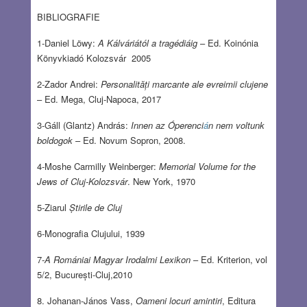
BIBLIOGRAFIE
1-Daniel Löwy:
A Kálváriától a tragédiáig
– Ed. Koinónia
Könyvkiadó Kolozsvár 2005
2-Zador Andrei:
Personalități marcante ale evreimii clujene
– Ed. Mega, Cluj-Napoca, 2017
3-Gáll (Glantz) András:
Innen az Óperenci
á
n nem voltunk
boldogok
– Ed. Novum Sopron, 2008.
4-Moshe Carmilly Weinberger:
Memorial Volume for the
Jews of Cluj-Kolozsvár
. New York, 1970
5-Ziarul
Știrile de Cluj
6-Monografia Clujului, 1939
7-
A Romániai Magyar Irodalmi Lexikon
– Ed. Kriterion, vol
5/2, București-Cluj,2010
8. Johanan-János Vass,
Oameni locuri amintiri
, Editura