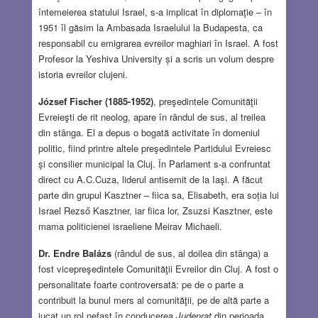
întemeierea statului Israel, s-a implicat în diplomaţie – în
1951 îl găsim la Ambasada Israelului la Budapesta, ca
responsabil cu emigrarea evreilor maghiari în Israel. A fost
Profesor la Yeshiva University și a scris un volum despre
istoria evreilor clujeni.
József Fischer (1885-1952)
, preşedintele Comunităţii
Evreieşti de rit neolog, apare în rȃndul de sus, al treilea
din stȃnga. El a depus o bogată activitate în domeniul
politic, fiind printre altele preşedintele Partidului Evreiesc
şi consilier municipal la Cluj. În Parlament s-a confruntat
direct cu A.C.Cuza, liderul antisemit de la Iaşi. A făcut
parte din grupul Kasztner – fiica sa, Elisabeth, era soția lui
Israel Rezső Kasztner, iar fiica lor, Zsuzsi Kasztner, este
mama politicienei israeliene Meirav Michaeli.
Dr. Endre Balázs
(rândul de sus, al doilea din stȃnga) a
fost vicepreşedintele Comunităţii Evreilor din Cluj. A fost o
personalitate foarte controversată: pe de o parte a
contribuit la bunul mers al comunităţii, pe de altă parte a
jucat un rol nefast în conducerea
Judenrat
din perioada