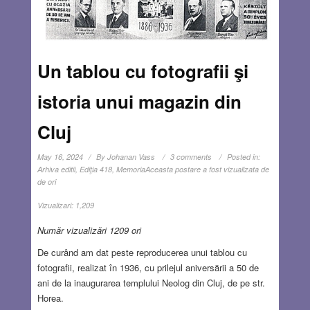
Un tablou cu fotografii şi
istoria unui magazin din
Cluj
May 16, 2024
By
Johanan Vass
3 comments
Posted in:
Arhiva editii
,
Ediţia 418
,
Memoria
Aceasta postare a fost vizualizata de
de ori
Vizualizari:
1,209
Număr vizualizări 1209 ori
De curând am dat peste reproducerea unui tablou cu
fotografii, realizat în 1936, cu prilejul aniversării a 50 de
ani de la inaugurarea templului Neolog din Cluj, de pe str.
Horea.