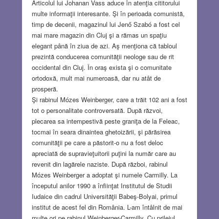
Articolul lui Johanan Vass aduce în atenţia cititorului
multe informaţii interesante. Şi în perioada comunistă,
timp de decenii, magazinul lui Jenő Szabó a fost cel
mai mare magazin din Cluj şi a rămas un spaţiu
elegant până în ziua de azi. Aş menţiona că tabloul
prezintă conducerea comunităţii neologe sau de rit
occidental din Cluj. În oraş exista şi o comunitate
ortodoxă, mult mai numeroasă, dar nu atât de
prosperă.
Şi rabinul Mózes Weinberger, care a trăit 102 ani a fost
tot o personalitate controversată. După răzvoi,
plecarea sa intempestivă peste graniţa de la Feleac,
tocmai în seara dinaintea ghetoizării, şi părăsirea
comunităţii pe care a păstorit-o nu a fost deloc
apreciată de supravieţuitorii puţini la număr care au
revenit din lagărele naziste. După război, rabinul
Mózes Weinberger a adoptat şi numele Carmilly. La
începutul anilor 1990 a înfiinţat Institutul de Studii
Iudaice din cadrul Universităţii Babeş-Bolyai, primul
institut de acest fel din România. L-am întâlnit de mai
multe ori pe rabinul Weinberger-Carmilly. Cu prilejul