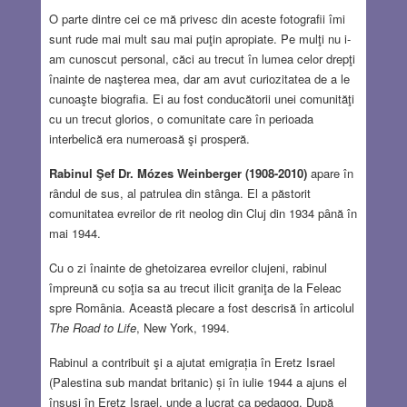
O parte dintre cei ce mă privesc din aceste fotografii îmi
sunt rude mai mult sau mai puţin apropiate. Pe mulţi nu i-
am cunoscut personal, căci au trecut în lumea celor drepţi
înainte de naşterea mea, dar am avut curiozitatea de a le
cunoaşte biografia. Ei au fost conducătorii unei comunităţi
cu un trecut glorios, o comunitate care în perioada
interbelică era numeroasă şi prosperă.
Rabinul Şef Dr. Mózes Weinberger (1908-2010)
apare în
rȃndul de sus, al patrulea din stȃnga. El a păstorit
comunitatea evreilor de rit neolog din Cluj din 1934 pȃnă în
mai 1944.
Cu o zi înainte de ghetoizarea evreilor clujeni, rabinul
împreună cu soţia sa au trecut ilicit graniţa de la Feleac
spre Romȃnia. Această plecare a fost descrisă în articolul
The Road to Life
, New York, 1994.
Rabinul a contribuit şi a ajutat emigrația în Eretz Israel
(Palestina sub mandat britanic) și în iulie 1944 a ajuns el
însuşi în Eretz Israel, unde a lucrat ca pedagog. După