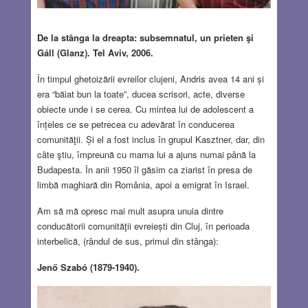
De la stȃnga la dreapta: subsemnatul, un prieten şi
Gáll (Glanz). Tel Aviv, 2006.
În timpul ghetoizării evreilor clujeni, Andris avea 14 ani și
era “băiat bun la toate”, ducea scrisori, acte, diverse
obiecte unde i se cerea. Cu mintea lui de adolescent a
înțeles ce se petrecea cu adevărat în conducerea
comunităţii. Și el a fost inclus în grupul Kasztner, dar, din
cȃte ştiu, împreună cu mama lui a ajuns numai până la
Budapesta. În anii 1950 îl găsim ca ziarist în presa de
limbă maghiară din România, apoi a emigrat în Israel.
Am să mă opresc mai mult asupra unuia dintre
conducătorii comunităţii evreiești din Cluj, în perioada
interbelică, (rȃndul de sus, primul din stânga):
Jenő Szabó (1879-1940).