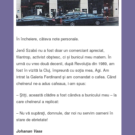
În încheiere, cȃteva note personale.
Jenő Szabó nu a fost doar un comerciant apreciat,
filantrop, activist obştesc, ci și bunicul meu matern. În
urmă cu vreo două decenii, după Revoluţia din 1989, am
fost în vizită la Cluj, împreună cu soţia mea, Agi. Am
intrat la Galeria Ferdinand şi am comandat o cafea. Când
chelnerul ne-a adus cafeaua, i-am spus:
– Ştiţi, această clădire a fost cândva a bunicului meu – la
care chelnerul a replicat:
– Nu vă supăraţi, domnule, dar noi nu servim oameni în
stare de ebrietate!
Johanan Vass