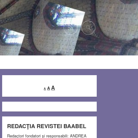
Decrease
Reset
Increase
A
A
A
font
font
font
size.
size.
size.
REDACŢIA REVISTEI BAABEL
Redactori fondatori şi responsabili: ANDREA