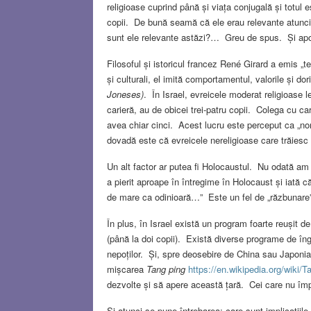
religioase cuprind până și viața conjugală și totul
copii. De bună seamă că ele erau relevante atunci c
sunt ele relevante astăzi?… Greu de spus. Și apoi,
Filosoful și istoricul francez René Girard a emis „t
și culturali, el imită comportamentul, valorile și do
Joneses)
. În Israel, evreicele moderat religioase 
carieră, au de obicei trei-patru copii. Colega cu c
avea chiar cinci. Acest lucru este perceput ca „no
dovadă este că evreicele nereligioase care trăiesc 
Un alt factor ar putea fi Holocaustul. Nu odată am 
a pierit aproape în întregime în Holocaust și iată c
de mare ca odinioară…” Este un fel de „răzbunare” 
În plus, în Israel există un program foarte reușit de
(până la doi copii). Există diverse programe de îngr
nepoților. Și, spre deosebire de China sau Japonia, 
mișcarea
Tang ping
https://en.wikipedia.org/wiki/
dezvolte și să apere această țară. Cei care nu îm
Și atunci se pune întrebarea: care sunt implicațiil