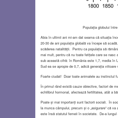
Populația globului într
Abia în ultimii ani mi-am dat seama că situația în
20-30 de ani populația globală va începe să scadă.
scăderea natalității. Pentru ca populația să rămână
mai mult, pentru că nu toate fetițele care se nasc a
sub această cifră: în România este 1,7, media în U
Sud ea se apropie de 0,7, adică generația viitoare
Foarte ciudat! Doar toate animalele au instinctul
În primul rând există cauze obiective, factori de m
echilibrul hormonal, afectează fertilitatea, atât a b
Poate și mai importanți sunt factorii sociali. În so
la munca câmpului, precum și o „asigurare” că va a
este însă statutul femeii în societate. De-a lungul 