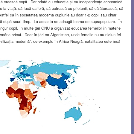
și să crească copii. Dar odată cu educația și cu independența economică,
 la viață: să facă carieră, să petreacă cu prietenii, să călătorească, să
tfel că în societatea modernă cuplurile au doar 1-2 copii sau chiar
ază după scurt timp. La aceasta se adaugă teama de suprapopulare. În
ngur copil, în multe țări ONU a organizat educarea femeilor în materie
demâna oricui. Doar în țări ca Afganistan, unde femeile nu au niciun fel
civilizația modernă”, de exemplu în Africa Neagră, natalitatea este încă