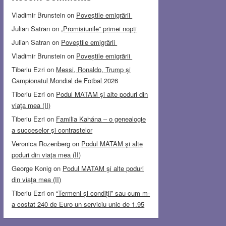
Vladimir Brunstein
on
Poveștile emigrării
Julian Satran
on
„Promisiunile” primei nopți
Julian Satran
on
Poveștile emigrării
Vladimir Brunstein
on
Poveștile emigrării
Tiberiu Ezri
on
Messi, Ronaldo, Trump și
Campionatul Mondial de Fotbal 2026
Tiberiu Ezri
on
Podul MATAM şi alte poduri din
viaţa mea (II)
Tiberiu Ezri
on
Familia Kahána – o genealogie
a succeselor şi contrastelor
Veronica Rozenberg
on
Podul MATAM şi alte
poduri din viaţa mea (II)
George Konig
on
Podul MATAM şi alte poduri
din viaţa mea (II)
Tiberiu Ezri
on
“Termeni și condiții” sau cum m-
a costat 240 de Euro un serviciu unic de 1.95