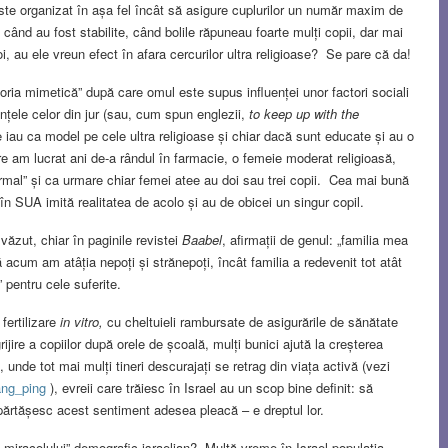
 este organizat în așa fel încât să asigure cuplurilor un număr maxim de
ând au fost stabilite, când bolile răpuneau foarte mulți copii, dar mai
 au ele vreun efect în afara cercurilor ultra religioase? Se pare că da!
eoria mimetică” după care omul este supus influenței unor factori sociali
rințele celor din jur (sau, cum spun englezii,
to
keep up with the
le iau ca model pe cele ultra religioase și chiar dacă sunt educate și au o
are am lucrat ani de-a rândul în farmacie, o femeie moderat religioasă,
rmal” și ca urmare chiar femei atee au doi sau trei copii. Cea mai bună
în SUA imită realitatea de acolo și au de obicei un singur copil.
văzut, chiar în paginile revistei
Baabel
, afirmații de genul: „familia mea
ă acum am atâția nepoți și strănepoți, încât familia a redevenit tot atât
pentru cele suferite.
 fertilizare
in vitro,
cu cheltuieli rambursate de asigurările de sănătate
ijire a copiilor după orele de școală, mulți bunici ajută la creșterea
unde tot mai mulți tineri descurajați se retrag din viața activă (vezi
Tang_ping
), evreii care trăiesc în Israel au un scop bine definit: să
părtășesc acest sentiment adesea pleacă – e dreptul lor.
e „miracolului” demografic israelian? Multă vreme în Israel populația