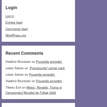
Login
Log in
Entries feed
Comments feed
WordPress.org
Recent Comments
Vladimir Brunstein
on
Poveștile emigrării
Julian Satran
on
„Promisiunile” primei nopți
Julian Satran
on
Poveștile emigrării
Vladimir Brunstein
on
Poveștile emigrării
Tiberiu Ezri
on
Messi, Ronaldo, Trump și
Campionatul Mondial de Fotbal 2026