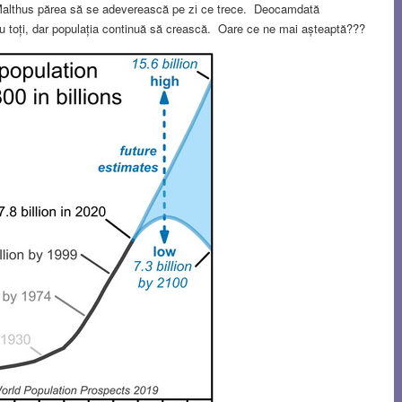
i Malthus părea să se adeverească pe zi ce trece. Deocamdată
ru toți, dar populația continuă să crească. Oare ce ne mai așteaptă???