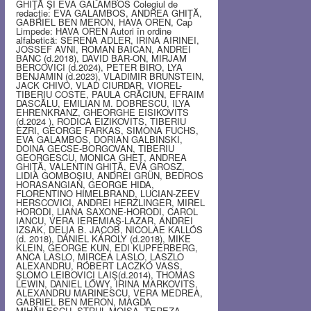
GHIŢĂ ŞI EVA GALAMBOS Colegiul de
redacţie: EVA GALAMBOS, ANDREA GHIŢĂ,
GABRIEL BEN MERON, HAVA OREN, Cap
Limpede: HAVA OREN Autori în ordine
alfabetică: SERENA ADLER, IRINA AIRINEI,
JOSSEF AVNI, ROMAN BAICAN, ANDREI
BANC (d.2018), DAVID BAR-ON, MIRJAM
BERCOVICI (d.2024), PETER BIRO, LYA
BENJAMIN (d.2023), VLADIMIR BRUNSTEIN,
JACK CHIVO, VLAD CIURDAR, VIOREL-
TIBERIU COSTE, PAULA CRĂCIUN, EFRAIM
DASCĂLU, EMILIAN M. DOBRESCU, ILYA
EHRENKRANZ, GHEORGHE EISIKOVITS
(d.2024 ), RODICA EIZIKOVITS, TIBERIU
EZRI, GEORGE FARKAS, SIMONA FUCHS,
EVA GALAMBOS, DORIAN GALBINSKI,
DOINA GECSE-BORGOVAN, TIBERIU
GEORGESCU, MONICA GHEŢ, ANDREA
GHIŢĂ, VALENTIN GHIŢĂ, EVA GROSZ,
LIDIA GOMBOŞIU, ANDREI GRÜN, BEDROS
HORASANGIAN, GEORGE HIDA,
FLORENTINO HIMELBRAND, LUCIAN-ZEEV
HERSCOVICI, ANDREI HERZLINGER, MIREL
HORODI, LIANA SAXONE-HORODI, CAROL
IANCU, VERA IEREMIAŞ-LAZAR, ANDREI
IZSAK, DELIA B. JACOB, NICOLAE KALLÓS
(d. 2018), DÁNIEL KÁROLY (d.2018), MIKE
KLEIN, GEORGE KUN, EDI KUPFERBERG,
ANCA LASLO, MIRCEA LASLO, LASZLO
ALEXANDRU, RÓBERT LACZKÓ VASS,
ŞLOMO LEIBOVICI LAIŞ(d.2014), THOMAS
LEWIN, DANIEL LŐWY, IRINA MARKOVITS,
ALEXANDRU MARINESCU, VERA MEDREA,
GABRIEL BEN MERON, MAGDA
MIHĂILESCU, STRUL MOISA, TEREZA