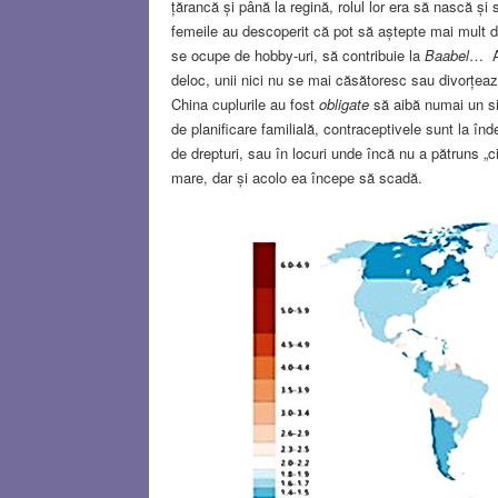
țărancă și până la regină, rolul lor era să nască 
femeile au descoperit că pot să aștepte mai mult de
se ocupe de hobby-uri, să contribuie la
Baabel
… As
deloc, unii nici nu se mai căsătoresc sau divorțe
China cuplurile au fost
obligate
să aibă numai un si
de planificare familială, contraceptivele sunt la în
de drepturi, sau în locuri unde încă nu a pătruns „
mare, dar și acolo ea începe să scadă.