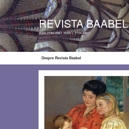
REVISTA BAABEL
ISSN 2734-4967, ISSN-L 2734-4967
Despre Revista Baabel