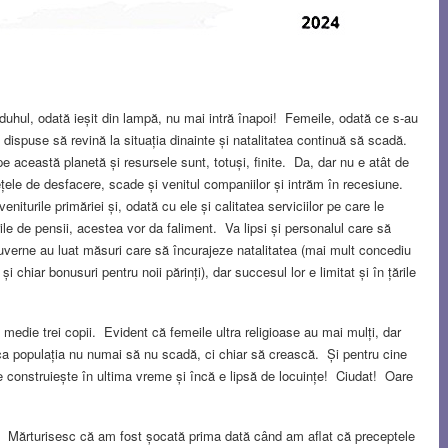
 duhul, odată ieșit din lampă, nu mai intră înapoi! Femeile, odată ce s-au
 dispuse să revină la situația dinainte și natalitatea continuă să scadă.
e această planetă și resursele sunt, totuși, finite. Da, dar nu e atât de
ele de desfacere, scade și venitul companiilor și intrăm în recesiune.
niturile primăriei și, odată cu ele și calitatea serviciilor pe care le
rile de pensii, acestea vor da faliment. Va lipsi și personalul care să
guverne au luat măsuri care să încurajeze natalitatea (mai mult concediu
i chiar bonusuri pentru noii părinți), dar succesul lor e limitat și în țările
medie trei copii. Evident că femeile ultra religioase au mai mulți, dar
u ca populația nu numai să nu scadă, ci chiar să crească. Și pentru cine
 construiește în ultima vreme și încă e lipsă de locuințe! Ciudat! Oare
ară. Mărturisesc că am fost șocată prima dată când am aflat că preceptele