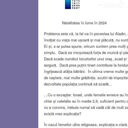
Natalitatea în lume în 2024
Problema este că, la fel ca în povestea lui Aladin,
învățat cu viața mai ușoară și mai plăcută, nu sunt
Ei și, s-ar putea spune, oricum suntem prea mulți p
simplu. Dacă se micșorează forța de muncă și pieț
Dacă scade numărul locuitorilor unui oraș, scad și ve
asigură. Dacă prea puțini tineri contribuie la fondu
îngrijească atâția bătrâni. În ultima vreme multe 
de naștere, mai multe grădinițe, scutiri de impozite ș
dezvoltate populația continuă să scadă…
…Cu o excepție: Israel, unde femeile evreice au în 
chiar și celelalte au în medie 2,6, suficient pentr
nu e convins, trebuie numai să vadă cât de mult se
există vreo explicație?
În cazul femeilor ultra religioase, explicația e cl