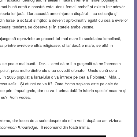
mai bună armă a noastră este uterul femeii arabe” și exista într-adevăr
 propria lor țară. Dar această amenințare a dispărut – cu educația și
i din Israel a scăzut simțitor, a devenit aproximativ egală cu cea a evreilor
ceeași tendință se observă și în statele arabe vecine.
 ajunge să reprezinte un procent tot mai mare în societatea israeliană,
ea printre evreicele ultra religioase, chiar dacă e mare, se află în
 nu se poate mai bună. Dar… cred că ar fi o greșeală să ne încredem
impului, prea multe dintre ele s-au dovedit eronate. Unele sună de-a
uă, în 2085 populația Israelului o va întrece pe cea a Poloniei.” Mda…
ano salis
. Și atunci ce va fi? Oare Homo sapiens este pe cale de
e prin timpuri grele, dar nu va fi prima dată în istoria speciei noastre și
și eu? Vom vedea.
eme, dar ideea de a scrie despre ele mi-a venit după ce am vizionat
ncommon Knowledge
. Îl recomand din toată inima.