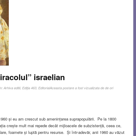
racolul” israelian
in:
Arhiva editii
,
Ediţia 463
,
Editorial
Aceasta postare a fost vizualizata de de ori
i 1960 și eu am crescut sub amenințarea suprapopulării. Pe la 1800
ția crește mult mai repede decât mijloacele de subzistență, ceea ce,
re, foamete și luptă pentru resurse. Și într-adevăr, anii 1960 au văzut