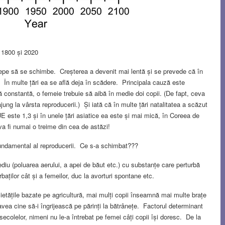
e 1800 și 2020
cepe să se schimbe. Creșterea a devenit mai lentă și se prevede că în
 În multe țări ea se află deja în scădere. Principala cauză este
 constantă, o femeie trebuie să aibă în medie doi copii. (De fapt, ceva
jung la vârsta reproducerii.) Și iată că în multe țări natalitatea a scăzut
E este 1,3 și în unele țări asiatice ea este și mai mică, în Coreea de
 va fi numai o treime din cea de astăzi!
 fundamental al reproducerii. Ce s-a schimbat???
ediu (poluarea aerului, a apei de băut etc.) cu substanțe care perturbă
ărbaților cât și a femeilor, duc la avorturi spontane etc.
cietățile bazate pe agricultură, mai mulți copii înseamnă mai multe brațe
vea cine să-i îngrijească pe părinți la bătrânețe. Factorul determinant
secolelor, nimeni nu le-a întrebat pe femei câți copii își doresc. De la