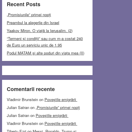
Recent Posts
„Promisiunile” primei nopți
Preambul la alegerile din Israel
Yaakov Miron. O viață la Ierusalim. (2)
“Termeni și condiții” sau cum m-a costat 240
de Euro un serviciu unic de 1.95
Podul MATAM şi alte poduri din viaţa mea (II)
Comentarii recente
Vladimir Brunstein
on
Poveștile emigrării
Julian Satran
on
„Promisiunile” primei nopți
Julian Satran
on
Poveștile emigrării
Vladimir Brunstein
on
Poveștile emigrării
Tiberiu Ezri
on
Messi, Ronaldo, Trump și