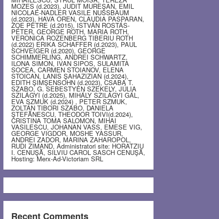
MOZES (d.2023), JUDIT MUREŞAN, EMIL
NICOLAE-NADLER VASILE NUSSBAUM
(d.2023), HAVA OREN, CLAUDIA PASPARAN,
ZOE PETRE (d.2015), ISTVÁN ROSTÁS-
PÉTER, GEORGE ROTH, MARIA ROTH,
VERONICA ROZENBERG TIBERIU ROTH
(d.2022) ERIKA SCHAFFER (d.2023), PAUL
SCHVEIGER (d.2020), GEORGE
SCHIMMERLING, ANDREI SCHWARTZ,
ILONA SIMON, IVAN SIPOS, SULAMITA
SOCEA, CARMEN STOIANOV, ELENA
STOICAN, LANIS ŞAHAZIZIAN (d.2024),
EDITH ŞIMŞENSOHN (d.2023), CSABA T.
SZABO, G. SEBESTYEN SZEKELY, JÚLIA
SZILÁGYI (d.2025), MIHÁLY SZILÁGYI GÁL,
EVA SZMUK (d.2024) , PETER SZMUK,
ZOLTÁN TIBORI SZABO, DANIELA
ŞTEFĂNESCU, THEODOR TOIVI(d.2024),
CRISTINA TOMA SALOMON, MIHAI
VASILESCU, JOHANAN VASS, EMESE VIG,
GEORGE VIGDOR, MOSHE YASSUR,
ANDREI ZADOR, MARINA ZAHAROPOL,
RUDI ZIMAND, Administratori site: HORATZIU
I. CENUŞĂ, SILVIU CAROL SASCH CENUŞĂ,
Hosting: Merx-Ad-Victoriam SRL
Recent Comments