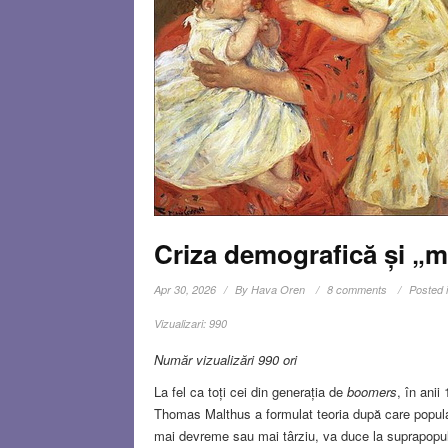
Criza demografică și „mi
Apr 30, 2026
By
Hava Oren
8 comments
Posted 
Vizualizari:
990
Număr vizualizări 990 ori
La fel ca toți cei din generația de
boomers
, în ani
Thomas Malthus a formulat teoria după care popula
mai devreme sau mai târziu, va duce la suprapopula