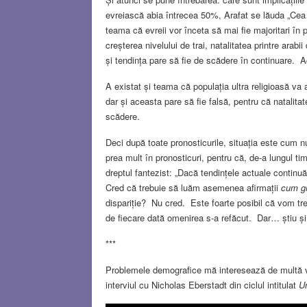
evreiască abia întrecea 50%, Arafat se lăuda „Cea 
teama că evreii vor înceta să mai fie majoritari în
creșterea nivelului de trai, natalitatea printre arabi
și tendința pare să fie de scădere în continuare. A
A existat și teama că populația ultra religioasă va
dar și aceasta pare să fie falsă, pentru că natalitat
scădere.
Deci după toate pronosticurile, situația este cum
prea mult în pronosticuri, pentru că, de-a lungul t
dreptul fantezist: „Dacă tendințele actuale contin
Cred că trebuie să luăm asemenea afirmații
cum gr
dispariție? Nu cred. Este foarte posibil că vom trec
de fiecare dată omenirea s-a refăcut. Dar… știu 
***
Problemele demografice mă interesează de multă vr
interviul cu Nicholas Eberstadt din ciclul intitulat
U