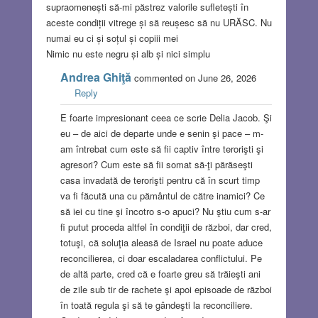
supraomenești să-mi păstrez valorile sufletești în
aceste condiții vitrege și să reușesc să nu URĂSC. Nu
numai eu ci și soțul și copiii mei
Nimic nu este negru și alb și nici simplu
Andrea Ghiţă
commented on June 26, 2026
Reply
E foarte impresionant ceea ce scrie Delia Jacob. Şi
eu – de aici de departe unde e senin şi pace – m-
am întrebat cum este să fii captiv între terorişti şi
agresori? Cum este să fii somat să-ţi părăseşti
casa invadată de terorişti pentru că în scurt timp
va fi făcută una cu pământul de către inamici? Ce
să iei cu tine şi încotro s-o apuci? Nu ştiu cum s-ar
fi putut proceda altfel în condiţii de război, dar cred,
totuşi, că soluţia aleasă de Israel nu poate aduce
reconcilierea, ci doar escaladarea conflictului. Pe
de altă parte, cred că e foarte greu să trăieşti ani
de zile sub tir de rachete şi apoi episoade de război
în toată regula şi să te gândeşti la reconciliere.