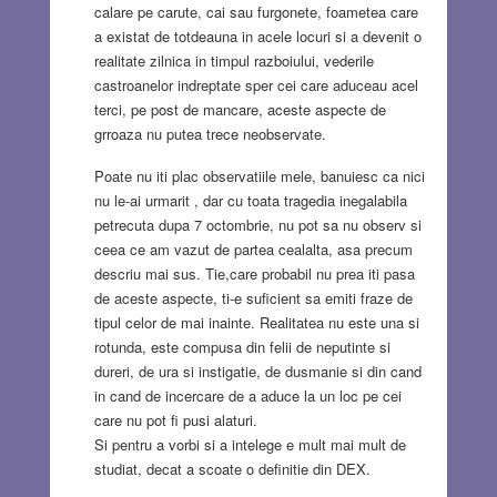
calare pe carute, cai sau furgonete, foametea care
a existat de totdeauna in acele locuri si a devenit o
realitate zilnica in timpul razboiului, vederile
castroanelor indreptate sper cei care aduceau acel
terci, pe post de mancare, aceste aspecte de
grroaza nu putea trece neobservate.
Poate nu iti plac observatiile mele, banuiesc ca nici
nu le-ai urmarit , dar cu toata tragedia inegalabila
petrecuta dupa 7 octombrie, nu pot sa nu observ si
ceea ce am vazut de partea cealalta, asa precum
descriu mai sus. Tie,care probabil nu prea iti pasa
de aceste aspecte, ti-e suficient sa emiti fraze de
tipul celor de mai inainte. Realitatea nu este una si
rotunda, este compusa din felii de neputinte si
dureri, de ura si instigatie, de dusmanie si din cand
in cand de incercare de a aduce la un loc pe cei
care nu pot fi pusi alaturi.
Si pentru a vorbi si a intelege e mult mai mult de
studiat, decat a scoate o definitie din DEX.