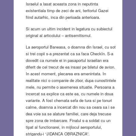
Israelul a lasat aceasta zona in neputinta
existentiala timp de zeci de ani, teritoriul Gazei
fiind autarhic, inca din perioada anterioara.
Si acum un ultim incident in legatura cu subiectul
original al articolului – antisemitismul.
La aeroportul Baneasa, o doamna din Israel, cu sot
si trei copii s-a prezentat ca sa faca CheckIn. S-a
dovedit ca numele ei in pasaportul israelian era
diferit de cel trecut de ea insasi pe biletul de avion.
In acest moment, plecarea era amenintata. In
realitate nici o companie de zbor, dupa cunostintele
mele, nu permite o asemenea situatie. Persoana a
incercat sa explice ca este ea, cu numele in doua
variante. A fost chemata sefa de tura si pe tonuri
calme, doamna a incercat din nou sa ceara sa i se
dea voie sa se alature familiei, care deja trecuse
spre zona de imbarcare. Finalul s-a soldat cu un
tipat al functionarei, in mijlocul aeroportului,
strigandu-i “JIDANCA OBRAZNICA”.