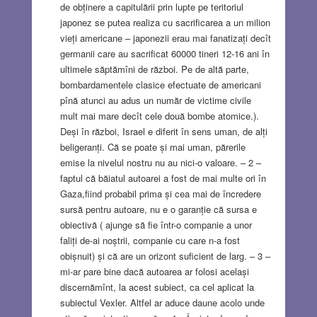
de obținere a capitulării prin lupte pe teritoriul
japonez se putea realiza cu sacrificarea a un milion
vieți americane – japonezii erau mai fanatizați decît
germanii care au sacrificat 60000 tineri 12-16 ani în
ultimele săptămîni de război. Pe de altă parte,
bombardamentele clasice efectuate de americani
pînă atunci au adus un număr de victime civile
mult mai mare decît cele două bombe atomice.).
Deși în război, Israel e diferit în sens uman, de alți
beligeranți. Că se poate și mai uman, părerile
emise la nivelul nostru nu au nici-o valoare. – 2 –
faptul că băiatul autoarei a fost de mai multe ori în
Gaza,fiind probabil prima și cea mai de încredere
sursă pentru autoare, nu e o garanție că sursa e
obiectivă ( ajunge să fie într-o companie a unor
faliți de-ai noștrii, companie cu care n-a fost
obișnuit) și că are un orizont suficient de larg. – 3 –
mi-ar pare bine dacă autoarea ar folosi același
discernămînt, la acest subiect, ca cel aplicat la
subiectul Vexler. Altfel ar aduce daune acolo unde