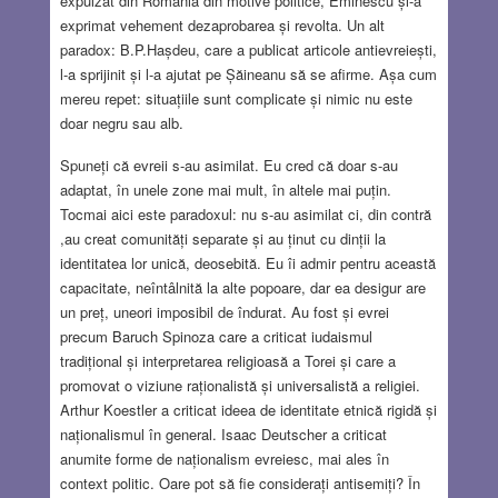
expulzat din România din motive politice, Eminescu și-a
exprimat vehement dezaprobarea și revolta. Un alt
paradox: B.P.Hașdeu, care a publicat articole antievreiești,
l-a sprijinit și l-a ajutat pe Șăineanu să se afirme. Așa cum
mereu repet: situațiile sunt complicate și nimic nu este
doar negru sau alb.
Spuneți că evreii s-au asimilat. Eu cred că doar s-au
adaptat, în unele zone mai mult, în altele mai puțin.
Tocmai aici este paradoxul: nu s-au asimilat ci, din contră
,au creat comunități separate și au ținut cu dinții la
identitatea lor unică, deosebită. Eu îi admir pentru această
capacitate, neîntâlnită la alte popoare, dar ea desigur are
un preț, uneori imposibil de îndurat. Au fost și evrei
precum Baruch Spinoza care a criticat iudaismul
tradițional și interpretarea religioasă a Torei și care a
promovat o viziune raționalistă și universalistă a religiei.
Arthur Koestler a criticat ideea de identitate etnică rigidă și
naționalismul în general. Isaac Deutscher a criticat
anumite forme de naționalism evreiesc, mai ales în
context politic. Oare pot să fie considerați antisemiți? În