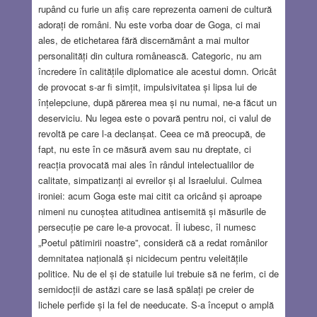
rupând cu furie un afiș care reprezenta oameni de cultură
adorați de români. Nu este vorba doar de Goga, ci mai
ales, de etichetarea fără discernământ a mai multor
personalități din cultura românească. Categoric, nu am
încredere în calitățile diplomatice ale acestui domn. Oricât
de provocat s-ar fi simțit, impulsivitatea și lipsa lui de
înțelepciune, după părerea mea și nu numai, ne-a făcut un
deserviciu. Nu legea este o povară pentru noi, ci valul de
revoltă pe care l-a declanșat. Ceea ce mă preocupă, de
fapt, nu este în ce măsură avem sau nu dreptate, ci
reacția provocată mai ales în rândul intelectualilor de
calitate, simpatizanți ai evreilor și al Israelului. Culmea
ironiei: acum Goga este mai citit ca oricând și aproape
nimeni nu cunoștea atitudinea antisemită și măsurile de
persecuție pe care le-a provocat. Îl iubesc, îl numesc
„Poetul pătimirii noastre”, consideră că a redat românilor
demnitatea națională și nicidecum pentru veleitățile
politice. Nu de el și de statuile lui trebuie să ne ferim, ci de
semidocții de astăzi care se lasă spălați pe creier de
lichele perfide și la fel de needucate. S-a început o amplă