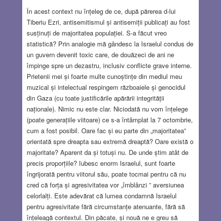
În acest context nu înțeleg de ce, după părerea d-lui
Tiberiu Ezri, antisemitismul și antisemiții publicați au fost
susținuți de majoritatea populației. S-a făcut vreo
statistică? Prin analogie mă gândesc la Israelul condus de
un guvern devenit toxic care, de douăzeci de ani ne
împinge spre un dezastru, inclusiv conflicte grave interne.
Prietenii mei și foarte multe cunoștințe din mediul meu
muzical și intelectual respingem războaiele și genocidul
din Gaza (cu toate justificările apărării integrității
naționale). Nimic nu este clar. Niciodată nu vom înțelege
(poate generațiile viitoare) ce s-a întâmplat la 7 octombrie,
cum a fost posibil. Oare fac și eu parte din „majoritatea”
orientată spre dreapta sau extremă dreaptă? Oare există o
majoritate? Aparent da și totuși nu. De unde știm atât de
precis proporțiile? Iubesc enorm Israelul, sunt foarte
îngrijorată pentru viitorul său, poate tocmai pentru că nu
cred că forța și agresivitatea vor „îmblânzi ” aversiunea
celorlalți. Este adevărat că lumea condamnă Israelul
pentru agresivitate fără circumstanțe atenuante, fără să
înțeleagă contextul. Din păcate, și nouă ne e greu să