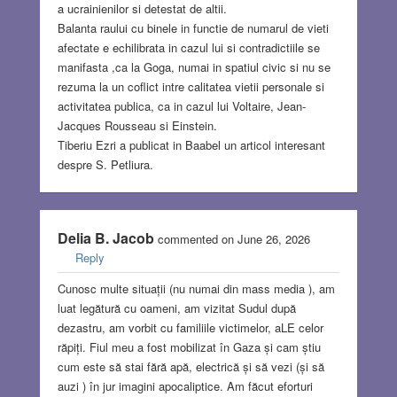
a ucrainienilor si detestat de altii.
Balanta raului cu binele in functie de numarul de vieti
afectate e echilibrata in cazul lui si contradictiile se
manifasta ,ca la Goga, numai in spatiul civic si nu se
rezuma la un coflict intre calitatea vietii personale si
activitatea publica, ca in cazul lui Voltaire, Jean-
Jacques Rousseau si Einstein.
Tiberiu Ezri a publicat in Baabel un articol interesant
despre S. Petliura.
Delia B. Jacob
commented on June 26, 2026
Reply
Cunosc multe situații (nu numai din mass media ), am
luat legătură cu oameni, am vizitat Sudul după
dezastru, am vorbit cu familiile victimelor, aLE celor
răpiți. Fiul meu a fost mobilizat în Gaza și cam știu
cum este să stai fără apă, electrică și să vezi (și să
auzi ) în jur imagini apocaliptice. Am făcut eforturi