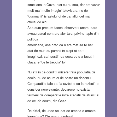
israeliana in Gaza, nici eu nu stiu, dar am vazur
mult mai multe imagini televizate, nu de
“dusmanii” israelului ci de canallul cel mai
oficial de aici.
Asa cum precum faceai observatii unora, care
aveau pareri contrare alor tale, privind fapte din
politica
americana, asa cred ca n are rost sa te bati
atat de mult cu pumnii in piept si sa-ti
imaginezi, sa-i sustii, ca ceea ce s-a facut in
Gaza, e “ce le trebuia” lor.
Nu stii in ce conditii mizere traia populatia de
acolo, nu de acum ci de peste un deceniu..
Comparatiile tale ca “la razboi e ca la razboi” le
consider nerelevante, deoarece nu exista
termeni de comparatie intre atacatii de atunci si
de cei de acum, din Gaza.
De altfel, de unde stii cat de umana e armata
israeriana? Din presa, probabil.