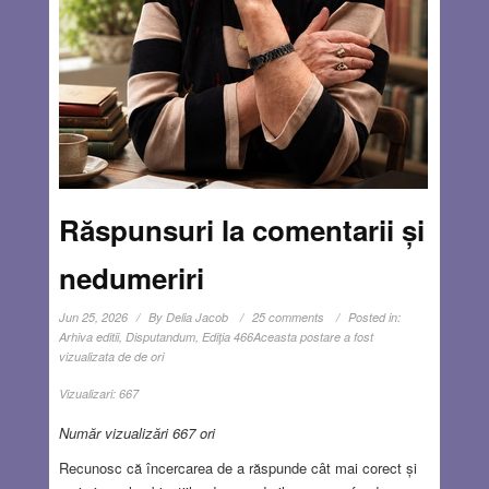
Răspunsuri la comentarii și
nedumeriri
Jun 25, 2026
By
Delia Jacob
25 comments
Posted in:
Arhiva editii
,
Disputandum
,
Ediţia 466
Aceasta postare a fost
vizualizata de de ori
Vizualizari:
667
Număr vizualizări 667 ori
Recunosc că încercarea de a răspunde cât mai corect și