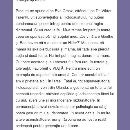
Precum ne spune d-na Eva Grosz, citându-l pe Dr. Viktor
Fraenkl, un supraviețuitor al Holocaustului, nu putem
condamna un popor întreg pentru crimele unui regim
dictatorial. Și eu cred la fel. Mi-a rămas întipărit în minte
ceea ce spuneau părinții soțului meu: „Ce vină are Goethe
și Beethoven că s-a născut un Hitler?” Menționez că
mama lui și-a pierdut sora și mama, iar tatăl și-a pierdut
soția și două fetițe. Nu îmi pot imagina durere mai mare.
Cu toate acestea și-au crescut fiul fără ură, în iertare și
toleranță, i-au oferit o VIAȚĂ. Pentru mine sunt un
exemplu de superioritate umană. Contrar acestei situații,
am o prietenă aici, în Israel. Tatăl ei, tot supraviețuitor al
Holocaustului, venit din Olanda, a gestionat cu totul altfel
această tragedie, otrăvind copilăria și adolescența fiicei lui
cu ură, aversiune și încrâncenare răzbunătoare. În
permanență a avut nevoie de ajutor psihologic ca să-și
poată găsi drumul și identitatea. În acest caz și în multe
altele asemănătoare, ura și răzbunarea au fost o reală
pedeapsă pentru generația următoare.