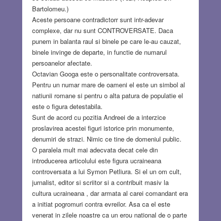
Bartolomeu.)
Aceste persoane contradictorr sunt intr-adevar
complexe, dar nu sunt CONTROVERSATE. Daca
punem in balanta raul si binele pe care le-au cauzat,
binele invinge de departe, in functie de numarul
persoanelor afectate.
Octavian Googa este o personalitate controversata.
Pentru un numar mare de oameni el este un simbol al
natiunii romane si pentru o alta patura de populatie el
este o figura detestabila.
Sunt de acord cu pozitia Andreei de a interzice
proslavirea acestei figuri istorice prin monumente,
denumiri de strazi. Nimic ce tine de domeniul public.
O paralela mult mai adecvata decat cele din
introducerea articolului este figura ucraineana
controversata a lui Symon Petliura. Si el un om cult,
jurnalist, editor si scriitor si a contribuit masiv la
cultura ucraineana , dar armata al carei comandant era
a initiat pogromuri contra evreilor. Asa ca el este
venerat in zilele noastre ca un erou national de o parte