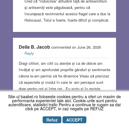
Cred că “îndulcirea” atitudinii faţă de antisemitism
şi antisemiţi este păguboasă, pentru că
încurajează revirimentul acestui flagel care a dus la
Holocaust. Totul e foarte, foarte dificil şi complicat.
Delia B. Jacob
commented on June 26, 2026
Reply
Dragi cititori, am citit cu atenție și ca de obicei am
învățat și am aprofundat propriile gânduri și sentimente
cărora le-am permis să fie dinamice Vreau să precizez
că aspectele și modul în care le -am perceput sunt
doar pentru noi și între noi . Eu scriu și în reviste
străine unde îmi cenzurez vocabularul. Dragă Andrea ,
Site-ul baabel.ro foloseste cookies pentru a oferi un maxim de
performanta experientei tale aici. Cookie-urile sunt pentru
cu cât mă gândesc mai mult la efectul împlicării
autentificare, statistici trafic Pentru a continua te rugam sa dai
politice a lui Goga , te înțeleg și îi înțeleg mai ales pe
click pe ACCEPT, in caz negativ pe REFUZ
cei care s-au văzut persecutați și loviți. Da. în situații
Refuz
ACCEPT
de genul acesta există o responsabilitate și
consecințe. Eu pun pe balanță INTERESUL NOSTRU