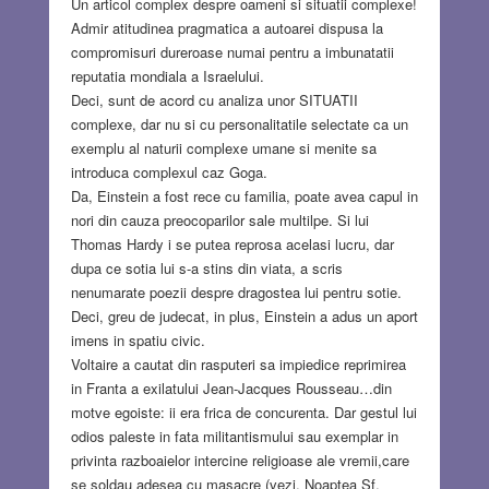
Un articol complex despre oameni si situatii complexe!
Admir atitudinea pragmatica a autoarei dispusa la
compromisuri dureroase numai pentru a imbunatatii
reputatia mondiala a Israelului.
Deci, sunt de acord cu analiza unor SITUATII
complexe, dar nu si cu personalitatile selectate ca un
exemplu al naturii complexe umane si menite sa
introduca complexul caz Goga.
Da, Einstein a fost rece cu familia, poate avea capul in
nori din cauza preocoparilor sale multilpe. Si lui
Thomas Hardy i se putea reprosa acelasi lucru, dar
dupa ce sotia lui s-a stins din viata, a scris
nenumarate poezii despre dragostea lui pentru sotie.
Deci, greu de judecat, in plus, Einstein a adus un aport
imens in spatiu civic.
Voltaire a cautat din rasputeri sa impiedice reprimirea
in Franta a exilatului Jean-Jacques Rousseau…din
motve egoiste: ii era frica de concurenta. Dar gestul lui
odios paleste in fata militantismului sau exemplar in
privinta razboaielor intercine religioase ale vremii,care
se soldau adesea cu masacre (vezi, Noaptea Sf.