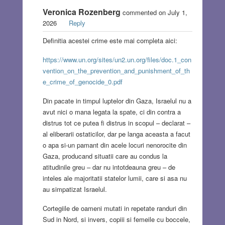
Veronica Rozenberg
commented on July 1,
2026
Reply
Definitia acestei crime este mai completa aici:
https://www.un.org/sites/un2.un.org/files/doc.1_con
vention_on_the_prevention_and_punishment_of_th
e_crime_of_genocide_0.pdf
Din pacate in timpul luptelor din Gaza, Israelul nu a
avut nici o mana legata la spate, ci din contra a
distrus tot ce putea fi distrus in scopul – declarat –
al eliberarii ostaticilor, dar pe langa aceasta a facut
o apa si-un pamant din acele locuri nenorocite din
Gaza, producand situatii care au condus la
atitudinile greu – dar nu intotdeauna greu – de
inteles ale majoritatii statelor lumii, care si asa nu
au simpatizat Israelul.
Cortegiile de oameni mutati in repetate randuri din
Sud in Nord, si invers, copiii si femeile cu boccele,