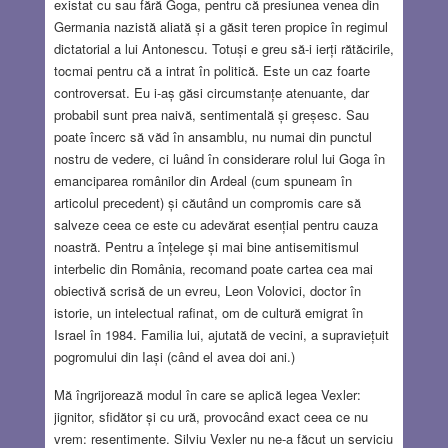
existat cu sau fără Goga, pentru că presiunea venea din
Germania nazistă aliată și a găsit teren propice în regimul
dictatorial a lui Antonescu. Totuși e greu să-i ierți rătăcirile,
tocmai pentru că a intrat în politică. Este un caz foarte
controversat. Eu i-aș găsi circumstanțe atenuante, dar
probabil sunt prea naivă, sentimentală și greșesc. Sau
poate încerc să văd în ansamblu, nu numai din punctul
nostru de vedere, ci luând în considerare rolul lui Goga în
emanciparea românilor din Ardeal (cum spuneam în
articolul precedent) și căutând un compromis care să
salveze ceea ce este cu adevărat esențial pentru cauza
noastră. Pentru a înțelege și mai bine antisemitismul
interbelic din România, recomand poate cartea cea mai
obiectivă scrisă de un evreu, Leon Volovici, doctor în
istorie, un intelectual rafinat, om de cultură emigrat în
Israel în 1984. Familia lui, ajutată de vecini, a supraviețuit
pogromului din Iași (când el avea doi ani.)
Mă îngrijorează modul în care se aplică legea Vexler:
jignitor, sfidător și cu ură, provocând exact ceea ce nu
vrem: resentimente. Silviu Vexler nu ne-a făcut un serviciu