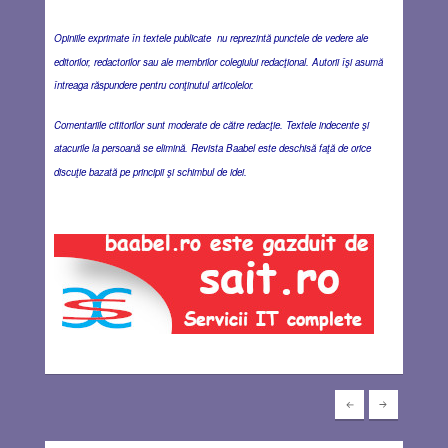
Opiniile exprimate în textele publicate nu reprezintă punctele de vedere ale
editorilor, redactorilor sau ale membrilor colegiului redacţional. Autorii îşi asumă
întreaga răspundere pentru conţinutul articolelor.
Comentariile cititorilor sunt moderate de către redacţie. Textele indecente şi
atacurile la persoană se elimină. Revista Baabel este deschisă faţă de orice
discuţie bazată pe principii şi schimbul de idei.