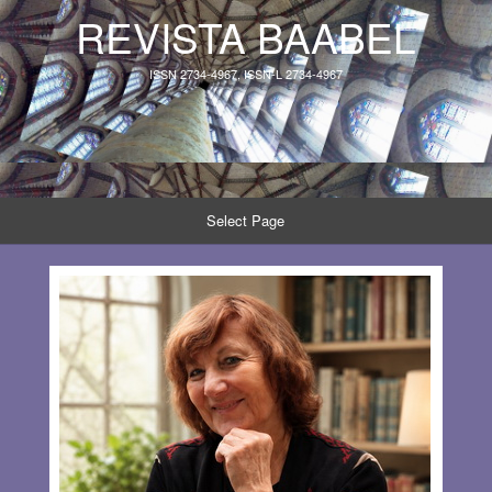
REVISTA BAABEL
ISSN 2734-4967, ISSN-L 2734-4967
Select Page