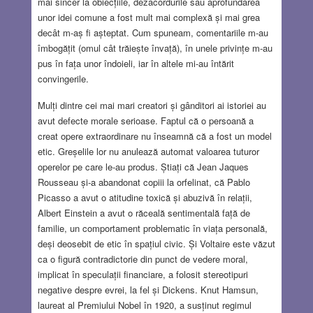
mai sincer la obiecțiile, dezacordurile sau aprofundarea
unor idei comune a fost mult mai complexă și mai grea
decât m-aș fi așteptat. Cum spuneam, comentariile m-au
îmbogățit (omul cât trăiește învață), în unele privințe m-au
pus în fața unor îndoieli, iar în altele mi-au întărit
convingerile.
Mulți dintre cei mai mari creatori și gânditori ai istoriei au
avut defecte morale serioase. Faptul că o persoană a
creat opere extraordinare nu înseamnă că a fost un model
etic. Greșelile lor nu anulează automat valoarea tuturor
operelor pe care le-au produs. Știați că Jean Jaques
Rousseau și-a abandonat copiii la orfelinat, că Pablo
Picasso a avut o atitudine toxică și abuzivă în relații,
Albert Einstein a avut o răceală sentimentală față de
familie, un comportament problematic în viața personală,
deși deosebit de etic în spațiul civic. Și Voltaire este văzut
ca o figură contradictorie din punct de vedere moral,
implicat în speculații financiare, a folosit stereotipuri
negative despre evrei, la fel și Dickens. Knut Hamsun,
laureat al Premiului Nobel în 1920, a susținut regimul