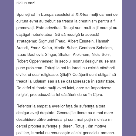
niciun caz!
Spuneți că în Europa secolului al XIX-lea mulți oameni de
cultură evrei au trebuit să treacă la creștinism pentru a fi
promovați. Este adevărat. Totuși sunt mult alții care și-au
câștigat notorietatea fără să recurgă la această
stratagemă: Sigmund Freud, Albert Einstein, Hannah
Arendt, Franz Kafka, Martin Buber, Gershom Scholem,
Isaac Bashevis Singer, Shalom Aleichem, Niels Bohr,
Robert Oppenheimer. În secolul nostru desigur nu se mai
pune problema. Totuși la noi în Israel nu există căsătorii
civile, ci doar religioase. Știați? Cetățenii sunt obligați să
treacă la iudaism sau să se căsătorească în străinătate.
De altfel și foarte mulți evrei laici, care se împotrivesc
religiei, procedează la fel căsătorindu-se în Cipru.
Referitor la empatia evreilor față de suferința altora,
desigur aveți dreptate. Generațiile tinere au o mai mare
deschidere către universal și sunt mai puțin închise în
cercul propriei suferințe și dureri. Totuși, din motive
politice, Israelul nu recunoaște oficial genocidul armean.