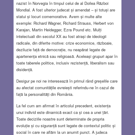
nazist în Norvegia în timpul celui de al Doilea Război
Mondial. A fost ulterior judecat și amendat – și totuși are
statui și locuri comemorative. Avem și multe alte
exemple: Richard Wagner, Richard Strauss, Herbert von
Karajan, Martin Heidegger, Ezra Pound etc. Mulți
intelectuali din secolul XX au fost atrași de ideologii
radicale, din diferite motive: crize economice, războaie,
deziluzie față de democrație, nu neapărat legate de
apartenența etnică sau religioasă. Aceleași grupuri apar în
toate taberele politice, inclusiv rezistență, liberalism sau
disidență.
Desigur pe noi ne interesează în primul rând greșelile care
au afectat comunitățile evreiești referindu-ne în cazul de
față la personalități din România.
La fel cum am afirmat în articolul precedent, existența
unui individ este dinamică exact ca și cea a unei țări.
Toate deciziile noastre sunt determinate de propria
evoluție și cu siguranță sunt legate de contextul politic și
social în care ne aflăm la un anumit punct. A judeca