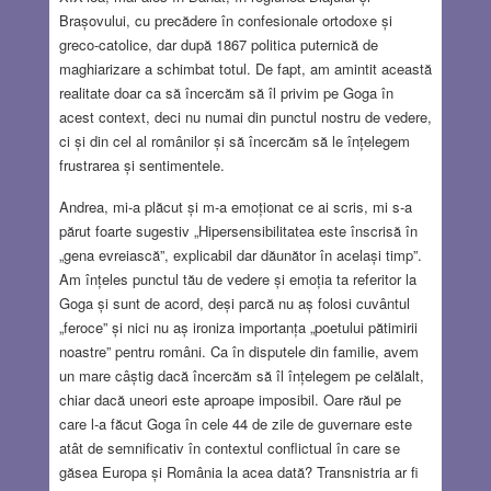
Brașovului, cu precădere în confesionale ortodoxe și
greco-catolice, dar după 1867 politica puternică de
maghiarizare a schimbat totul. De fapt, am amintit această
realitate doar ca să încercăm să îl privim pe Goga în
acest context, deci nu numai din punctul nostru de vedere,
ci și din cel al românilor și să încercăm să le înțelegem
frustrarea și sentimentele.
Andrea, mi-a plăcut și m-a emoționat ce ai scris, mi s-a
părut foarte sugestiv „Hipersensibilitatea este înscrisă în
„gena evreiască”, explicabil dar dăunător în același timp”.
Am înțeles punctul tău de vedere și emoția ta referitor la
Goga și sunt de acord, deși parcă nu aș folosi cuvântul
„feroce” și nici nu aș ironiza importanța „poetului pătimirii
noastre” pentru români. Ca în disputele din familie, avem
un mare câștig dacă încercăm să îl înțelegem pe celălalt,
chiar dacă uneori este aproape imposibil. Oare răul pe
care l-a făcut Goga în cele 44 de zile de guvernare este
atât de semnificativ în contextul conflictual în care se
găsea Europa și România la acea dată? Transnistria ar fi