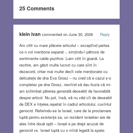
25 Comments
klein ivan
commented on June 30, 2026
Reply
Am citit cu mare plăcere articolul – exceptînd partea
ce o voi menționa separat -, simțindu-l pătruns de
sentimente calde pozitive. L-am citit în goană. La
recitire, am găsit multe lucruri cu care sînt în
dezacord, chiar mai multe decît cele menționate cu
delicatețe de dna Eva Grosz – nu cred că e cazul s-o
completez pe dna Grosz, nevrînd să dau iluzia că mi-
am schimbat părerea generală deosebit de favorabilă
despre articol. Nu pot, însă, să nu văd cît de deosebit
de DEX e înțeles,repetat în cadrul articolului, cuvîntul
genocid. Referindu-se la Israel, care de la proclamare
luptă pentru existența sa, un rezident israelian are de
ales între două opții – Israel e pe drept acuzat de
genocid vs. Israel luptă cu o mînă legată la spate.