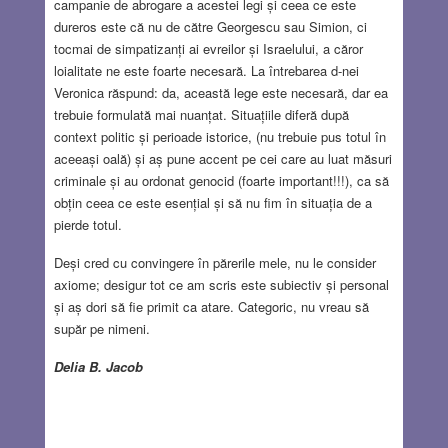
campanie de abrogare a acestei legi și ceea ce este
dureros este că nu de către Georgescu sau Simion, ci
tocmai de simpatizanți ai evreilor și Israelului, a căror
loialitate ne este foarte necesară. La întrebarea d-nei
Veronica răspund: da, această lege este necesară, dar ea
trebuie formulată mai nuanțat. Situațiile diferă după
context politic și perioade istorice, (nu trebuie pus totul în
aceeași oală) și aș pune accent pe cei care au luat măsuri
criminale și au ordonat genocid (foarte important!!!), ca să
obțin ceea ce este esențial și să nu fim în situația de a
pierde totul.
Deși cred cu convingere în părerile mele, nu le consider
axiome; desigur tot ce am scris este subiectiv și personal
și aș dori să fie primit ca atare. Categoric, nu vreau să
supăr pe nimeni.
Delia B. Jacob