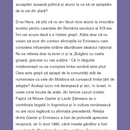
acceptăm această politică și atunci la ce să ne așteptăm
de la cei din afară?
D-na Hava, să știți că nu am făcut nicio aluzie la vinovăția
evreilor pentru carențele din România secolului al XIX-lea.
Îmi cer scuze dacă s-a înțeles greșit. Atâta doar că nu
voiam să scot din context afirmațiile lui Eminescu care
considera influențele străine dăunătoare idealului național.
Nu se referea doar la evrei ci și la „Bulgăroi cu ceafa
groasă, grecotei cu nas subțire ” Că în târgurile
moldovenești nu se cunoștea limba română este știut.
Oare este greșit să aștepți de la comunități atât de
numeroase ca cele din Moldova să cunoască limba țării de
adopție? Același lucru mă deranjează și aici, în Israel, în
unele zone locuite de arabi, din fericire cazuri izolate.
Faptul că Moses Gaster și Lazăr Șăineanu au o
contribuție bogată în lingvistica și în cultura românească
nu are nicio legătură cu afirmația precedentă. Relația
dintre Gaster și Eminescu a fost de profundă apreciere
reciprocă, iar în anul 1885, când marele gânditor a fost