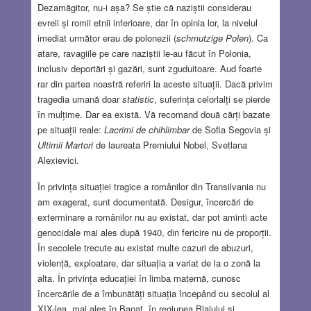
Dezamăgitor, nu-i așa? Se știe că naziștii considerau
evreii și romii etnii inferioare, dar în opinia lor, la nivelul
imediat următor erau de polonezii (
schmutzige Polen
). Ca
atare, ravagiile pe care naziștii le-au făcut în Polonia,
inclusiv deportări și gazări, sunt zguduitoare. Aud foarte
rar din partea noastră referiri la aceste situații. Dacă privim
tragedia umană doar
statistic
, suferința celorlalți se pierde
în mulțime. Dar ea există. Vă recomand două cărți bazate
pe situații reale:
Lacrimi de chihlimbar
de Sofia Segovia și
Ultimii Martori
de laureata Premiului Nobel, Svetlana
Alexievici.
În privința situației tragice a românilor din Transilvania nu
am exagerat, sunt documentată. Desigur, încercări de
exterminare a românilor nu au existat, dar pot aminti acte
genocidale mai ales după 1940, din fericire nu de proporții.
În secolele trecute au existat multe cazuri de abuzuri,
violență, exploatare, dar situația a variat de la o zonă la
alta. În privința educației în limba maternă, cunosc
încercările de a îmbunătăți situația începând cu secolul al
XIX-lea, mai ales în Banat, în regiunea Blajului și