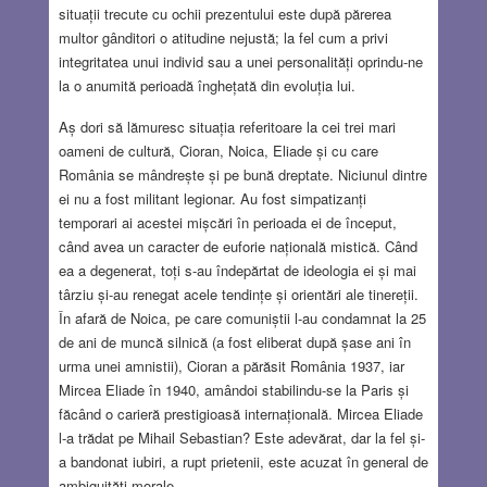
situații trecute cu ochii prezentului este după părerea
multor gânditori o atitudine nejustă; la fel cum a privi
integritatea unui individ sau a unei personalități oprindu-ne
la o anumită perioadă înghețată din evoluția lui.
Aș dori să lămuresc situația referitoare la cei trei mari
oameni de cultură, Cioran, Noica, Eliade și cu care
România se mândrește și pe bună dreptate. Niciunul dintre
ei nu a fost militant legionar. Au fost simpatizanți
temporari ai acestei mișcări în perioada ei de început,
când avea un caracter de euforie națională mistică. Când
ea a degenerat, toți s-au îndepărtat de ideologia ei și mai
târziu și-au renegat acele tendințe și orientări ale tinereții.
În afară de Noica, pe care comuniștii l-au condamnat la 25
de ani de muncă silnică (a fost eliberat după șase ani în
urma unei amnistii), Cioran a părăsit România 1937, iar
Mircea Eliade în 1940, amândoi stabilindu-se la Paris și
făcând o carieră prestigioasă internațională. Mircea Eliade
l-a trădat pe Mihail Sebastian? Este adevărat, dar la fel și-
a bandonat iubiri, a rupt prietenii, este acuzat în general de
ambiguități morale.