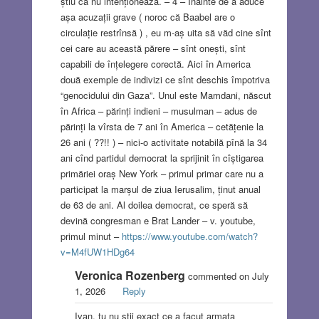
știu că nu intenționează. – 4 – Înainte de a aduce
așa acuzații grave ( noroc că Baabel are o
circulație restrînsă ) , eu m-aș uita să văd cine sînt
cei care au această părere – sînt onești, sînt
capabili de înțelegere corectă. Aici în America
două exemple de indivizi ce sînt deschis împotriva
“genocidului din Gaza”. Unul este Mamdani, născut
în Africa – părinți indieni – musulman – adus de
părinți la vîrsta de 7 ani în America – cetățenie la
26 ani ( ??!! ) – nici-o activitate notabilă pînă la 34
ani cînd partidul democrat la sprijinit în cîștigarea
primăriei oraș New York – primul primar care nu a
participat la marșul de ziua Ierusalim, ținut anual
de 63 de ani. Al doilea democrat, ce speră să
devină congresman e Brat Lander – v. youtube,
primul minut –
https://www.youtube.com/watch?
v=M4fUW1HDg64
Veronica Rozenberg
commented on July
1, 2026
Reply
Ivan, tu nu stii exact ce a facut armata