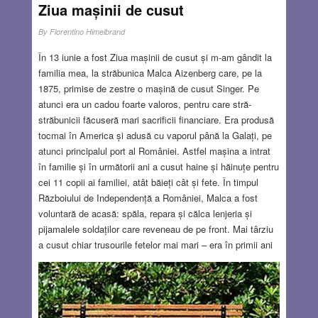
JUN 25, 2026
12 COMMENTS
Ziua mașinii de cusut
By
Florentino Himelbrand
În 13 iunie a fost Ziua mașinii de cusut și m-am gândit la
familia mea, la străbunica Malca Aizenberg care, pe la
1875, primise de zestre o mașină de cusut Singer. Pe
atunci era un cadou foarte valoros, pentru care stră-
străbunicii făcuseră mari sacrificii financiare. Era produsă
tocmai în America și adusă cu vaporul până la Galați, pe
atunci principalul port al României. Astfel mașina a intrat
în familie și în următorii ani a cusut haine și hăinuțe pentru
cei 11 copii ai familiei, atât băieți cât și fete. În timpul
Războiului de Independență a României, Malca a fost
voluntară de acasă: spăla, repara și călca lenjeria și
pijamalele soldaților care reveneau de pe front. Mai târziu
a cusut chiar trusourile fetelor mai mari – era în primii ani
ai secolului XX. În timpul Primului Război Mondial, mașina
a lucrat non-stop. Casa străbunicilor a fost transformată în
„vestiar” și chiar ei, aflați deja la o vârstă înaintată, ajutau
după puteri. În casa lor se reparau uniformele militarilor