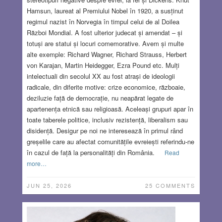
Hamsun, laureat al Premiului Nobel în 1920, a susținut
regimul nazist în Norvegia în timpul celui de al Doilea
Război Mondial. A fost ulterior judecat și amendat – și
totuși are statui și locuri comemorative. Avem și multe
alte exemple: Richard Wagner, Richard Strauss, Herbert
von Karajan, Martin Heidegger, Ezra Pound etc. Mulți
intelectuali din secolul XX au fost atrași de ideologii
radicale, din diferite motive: crize economice, războaie,
deziluzie față de democrație, nu neapărat legate de
apartenența etnică sau religioasă. Aceleași grupuri apar în
toate taberele politice, inclusiv rezistență, liberalism sau
disidență. Desigur pe noi ne interesează în primul rând
greșelile care au afectat comunitățile evreiești referindu-ne
în cazul de față la personalități din România.
Read
more…
JUN 25, 2026
25 COMMENTS