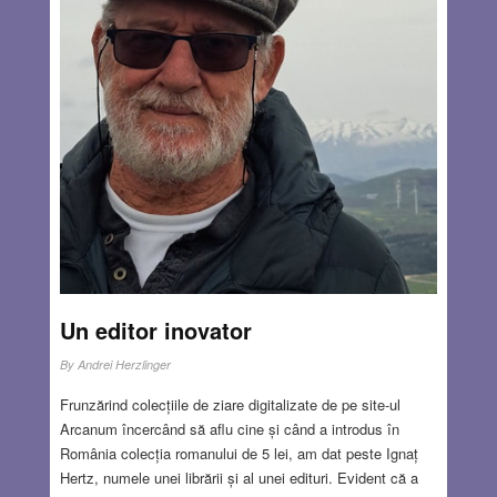
mea cotidiană, cam răblăgit, e drept, dar acceptabil, după
toate cele prin care am trecut.
Read more…
JUN 25, 2026
4 COMMENTS
Un editor inovator
By
Andrei Herzlinger
Frunzărind colecțiile de ziare digitalizate de pe site-ul
Arcanum încercând să aflu cine și când a introdus în
România colecția romanului de 5 lei, am dat peste Ignaț
Hertz, numele unei librării și al unei edituri. Evident că a