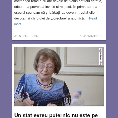
asemenea femeie nu are nevoie de niciun artificiu estetic,
oricum ea provoacă invidie și respect. În prima parte a
eseului spuneam că și bărbații au devenit treptat clienți
devotați ai chirurgiei de „corectare” anatomică.
Read
more…
JUN 25, 2026
7 COMMENTS
Un stat evreu puternic nu este pe