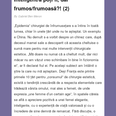
frumos/frumoasă?! (2)
By
Gabriel Ben Meron
„Epidemia” chirurgiei de înfrumusețare s-a întins în toată
lumea, chiar în unele țări unde nu te așteptai. Un exemplu
e China. Nu demult s-a vorbit despre un chinez care, după
decesul mamei sale a descoperit că aceasta cheltuise o
sumă mare pentru mai multe intervenții chirurgicale
estetice. „Mă doare nu numai că a cheltuit mult, dar nici
măcar nu am văzut vreo schimbare în bine în fizionomia
ei”, ar fi declarat fiul ei. Pe același subiect am întâlnit o
știre la care nu mă așteptam. Deși Franța este printre
primele 10 țări pentru „consumul” de chirurgie estetică,
există o tendință crescândă de a respecta elementele care
trădează vârsta omului, mai ales a femeii, de unde
expresia „une femme d’un certain age”, în spatele căreia
se află o apreciere pozitivă a unei femei elegante,
inteligente, cu o experiență de viață valoroasă și cu o
încredere de sine demnă de remarcat. Fără discuție, o