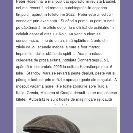
Peter Rosenthal a mai publicat sporadic în revista Baabel,
cel mai recent fiind romanul autobiografic În capcana
timpului, apărut în foileton în 2022. Peter este „medicul-
condeier” prin excelență. Și când a primit un post, o dată
pe săptămână, în zilele de joi, la o clinică de psihiatrie în
celălalt capăt al orașului Köln, i-a venit o idee: să
consemneze, timp de un an, întâmplările mărunte din
zilele de joi, scenele inedite la care a fost martor,
impresiile, ideile, stările de spirit… Așa s-a născut
culegerea de proză scurtă intitulată Donnerstags [Joi],
apărută în decembrie 2025 la editura Parasitenpresse. 6
iulie Standby. Vara se revarsă peste dealuri, peste văi și
pășește fastuos prin străzile aproape goale ale orașului. A
început vacanța mare. Pe toate zborurile spre Turcia,
Italia, Grecia, Mallorca și Croația demult nu se mai găsesc
bilete. Autostrăzile sunt ticsite de mașini care își caută
un locșor printre tiruri; familii întregi, cu cățel și cu purcel,
năvălesc spre destinațiile de vacanță, de parcă ar fi o
chestie de viață și de moarte. Eu mă îndrept, șontâc-
șontâc, spre stația de tramvai și mă bucur că vagonul e
gol, că pot să-mi întind picioarele și să mă întorc la viața