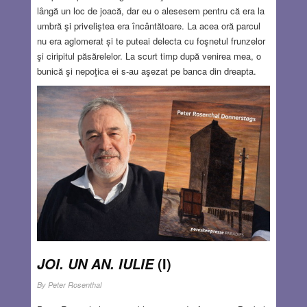
lângă un loc de joacă, dar eu o alesesem pentru că era la
umbră şi priveliştea era încântătoare. La acea oră parcul
nu era aglomerat și te puteai delecta cu foşnetul frunzelor
şi ciripitul păsărelelor. La scurt timp după venirea mea, o
bunică şi nepoţica ei s-au aşezat pe banca din dreapta.
Bunica a expediat urgent fetiţa la locul de joacă. Simţea
nevoia să se relaxeze şi adusese un coșuleț din care se
ițea o pereche de andrele. Dar socoteala de acasă nu se
potriveşte cu cea din târg și fetiţa, în loc să se joace, o
asalta cu întrebări care începeau invariabil cu „de ce…?”
În curând s-a ocupat şi banca din stânga mea, tot de o
bunică însoţită de nepoţica ei care avea o vârstă apropiată
de a celeilalte fetiţe.
Read more…
JUN 25, 2026
17 COMMENTS
(I)
JOI. UN AN. IULIE
By
Peter Rosenthal