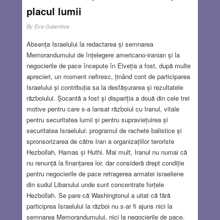
placul lumii
By
Eva Galambos
Absența Israelului la redactarea și semnarea
Memorandumului de înțelegere americano-iranian și la
negocierile de pace începute în Elveția a fost, după multe
aprecieri, un moment nefiresc, ținând cont de participarea
Israelului și contribuția sa la desfășurarea și rezultatele
războiului. Șocantă a fost și dispariția a două din cele trei
motive pentru care s-a lansat războiul cu Iranul, vitale
pentru securitatea lumii și pentru supraviețuirea și
securitatea Israelului: programul de rachete balistice și
spronsorizarea de către Iran a organizațiilor teroriste
Hezbollah, Hamas și Huthi. Mai mult, Iranul nu numai că
nu renunță la finanțarea lor, dar consideră drept condiție
pentru negocierile de pace retragerea armatei israeliene
din sudul Libanului unde sunt concentrate forțele
Hezbollah. Se pare că Washingtonul a uitat că fără
participrea Israelului la război nu s-ar fi ajuns nici la
semnarea Memorandumului, nici la negocierile de pace.