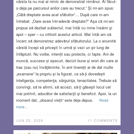
vârsta ta nu mai ai nimic de demonstrat nimănui. Ai făcut-
o deja pe parcursul anilor care au trecut.” Şi mi-am spus:
„Câtă dreptate avea acel sfătuitor”… După care m-am
întrebat: „Oare avea într-adevăr dreptate?” Aşa că mi-am
propus să dezbat subiectul, mai întâi cu mine însămi şi
apoi – sper – cu cititorii acestui articol. Mai întâi am să
încerc să demonstrez adevărul sfătuitorului. La o anumită
vârstă începi să priveşti în urmă și vezi un şir lung de
înfăptuiri. Nu vorbe, intenții sau proiecte, ci fapte. Ani de
muncă, succese și eșecuri, decizii bune și erori din care ai
tras (sau nu) învăţăminte. În anii tinereţii ai de dat multe
„examene” la propriu şi la figurat, ca să-ţi dovedești
inteligenţa, competenţa, sârguinţa, tenacitatea. Trebuie să
convingi, să te afirmi, să accezi, să-ţi găseşti locul cel
mai potrivit, aducător de satisfacţii şi beneficii. Apoi, la un
moment dat, „dosarul vieții” este deja depus.
Read
more…
JUN 25, 2026
11 COMMENTS