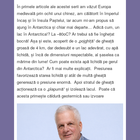
În primele articole ale acestei serii am văzut Europa
medievală prin ochii unui chinez, am călătorit în Imperiul
Incaș și în Insula Paștelui, iar acum mi-am propus să
ajung în Antarctica și chiar mai departe… Adică cum, un
lac în Antarctica!? La –80oC? Ar trebui să fie înghețat
bocnă! Așa și este, acoperit de o „pojghiță” de gheață
groasă de 4 km, dar dedesubt e un lac adevărat, cu apă
lichidă, și încă de dimensiuni respectabile, al șaselea ca
mărime din lume! Cum poate exista apă lichidă pe gerul
din Antarctica? Ar fi mai multe explicații. Presiunea
favorizează starea lichidă și atât de multă gheață
generează o presiune enormă. Apoi stratul de gheață
acționează ca o „plapumă” și izolează lacul. Poate că
acesta primește căldură geotermică sau izvoare
termale… Multă vreme existența lacului nici măcar nu a
fost bănuită. Ea a fost postulată în 1964 de Andrei
Kapița, după ce a participat la mai multe expediții în
Antarctica. Rușii aveau o bază de cercetare în interiorul
Antarcticii, numită Vostok (Răsărit) și pentru că lacul se
află exact dedesubt, a primit același nume. (Vostok a fost