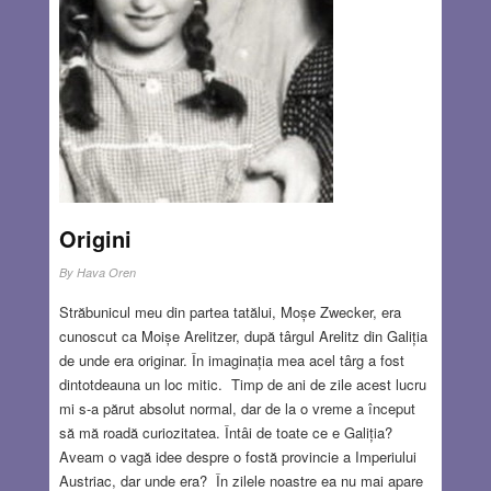
Origini
By
Hava Oren
Străbunicul meu din partea tatălui, Moșe Zwecker, era
cunoscut ca Moișe Arelitzer, după târgul Arelitz din Galiția
de unde era originar. În imaginația mea acel târg a fost
dintotdeauna un loc mitic. Timp de ani de zile acest lucru
mi s-a părut absolut normal, dar de la o vreme a început
să mă roadă curiozitatea. Întâi de toate ce e Galiția?
Aveam o vagă idee despre o fostă provincie a Imperiului
Austriac, dar unde era? În zilele noastre ea nu mai apare