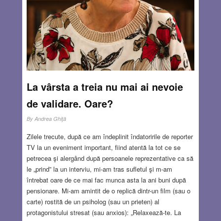
La vârsta a treia nu mai ai nevoie
de validare. Oare?
By
Andrea Ghiţă
Zilele trecute, după ce am îndeplinit îndatoririle de reporter
TV la un eveniment important, fiind atentă la tot ce se
petrecea şi alergând după persoanele reprezentative ca să
le „prind” la un interviu, mi-am tras sufletul şi m-am
întrebat oare de ce mai fac munca asta la ani buni după
pensionare. Mi-am amintit de o replică dintr-un film (sau o
carte) rostită de un psiholog (sau un prieten) al
protagonistului stresat (sau anxios): „Relaxează-te. La