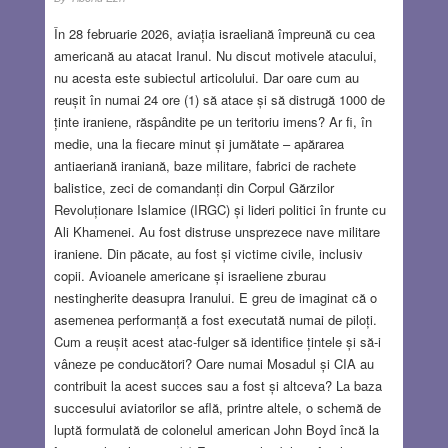
În 28 februarie 2026, aviația israeliană împreună cu cea
americană au atacat Iranul. Nu discut motivele atacului,
nu acesta este subiectul articolului. Dar oare cum au
reușit în numai 24 ore (1) să atace și să distrugă 1000 de
ținte iraniene, răspândite pe un teritoriu imens? Ar fi, în
medie, una la fiecare minut și jumătate – apărarea
antiaeriană iraniană, baze militare, fabrici de rachete
balistice, zeci de comandanți din Corpul Gărzilor
Revoluționare Islamice (IRGC) și lideri politici în frunte cu
Ali Khamenei. Au fost distruse unsprezece nave militare
iraniene. Din păcate, au fost și victime civile, inclusiv
copii. Avioanele americane și israeliene zburau
nestingherite deasupra Iranului. E greu de imaginat că o
asemenea performanță a fost executată numai de piloți.
Cum a reușit acest atac-fulger să identifice țintele și să-i
vâneze pe conducători? Oare numai Mosadul și CIA au
contribuit la acest succes sau a fost și altceva? La baza
succesului aviatorilor se află, printre altele, o schemă de
luptă formulată de colonelul american John Boyd încă la