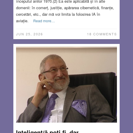
începutul anilor 1970.(2) Ea este aplicabilă și în alte
domenii: în comerț, justiție, apărarea cibernetică, finanțe,
cercetări, etc., dar mă voi limita la folosirea IA în
aviație.
Read more…
JUN 25, 2026
18 COMMENTS
Inteligent/ă poți fi, dar