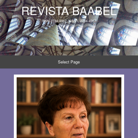
REVISTA BAABEL
ISSN 2734-4967, ISSN-L 2734-4967
Select Page