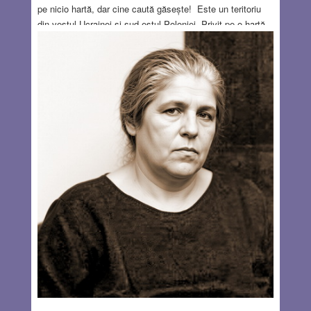
pe nicio hartă, dar cine caută găsește! Este un teritoriu
din vestul Ucrainei și sud-estul Poloniei. Privit pe o hartă
modernă, el pare aruncat cam la întâmplare, dar nu este
deloc așa, de vină este numai geografia simplistă pe care
am învățat-o la școală. Pentru noi, Carpații Orientali
(numărul 3 pe harta următoare, cu maro) se întindeau din
Maramureș și până la Valea Prahovei, dar în realitate ei
ajung mult mai departe, prin Ucraina și sudul Poloniei, iar
arcul Carpaților Orientali împreună cu dealurile și câmpia
din afara lui formează Moldova, apoi Bucovina și în
continuare Galiția. Și întemeierea Galiției este paralelă cu
a Moldovei: Cnezatul de Halîci (Halych) a fost
„descălecat” pe la 1100 de un prinț din familia lui Rurik,
întemeietorul Rusiei Kievene. (În litere chirilice se scrie
Galîci, cu G, dar ucrainenii îl pronunță H.) Iar după un
secol, acesta s-a unit cu Volînia (ținutul vecin dinspre
nord), formând un stat puternic: principatul, apoi regatul
Galiția-Volînia care a dăinuit până pe la 1400, fiind apoi
cucerit de Polonia.
Read more…