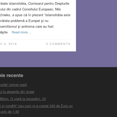
bate islamofobia, Comisarul pentru Drepturile
lui din cadrul Consiliului European, Nils
žnieks, a spus că în prezent “islamofobia este
vărata problemă a Europei şi nu
isemitismul şi antiroma care au fost
ăşite
Read more…
V 3, 2016
0 COMMENTS
ole recente
unile” primei nopți
 la alegerile din Israel
iron. O viață la Ierusalim. (2)
i și condiții” sau cum m-a costat 240 de Euro un
 unic de 1.95