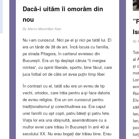
Dacă-i uităm îi omorâm din
nou
”R
By
Marco Maximilian Katz
Is
Nu i-am cunoscut. Nici pe el şi nici pe tatăl lui. El
By
era un tânăr de 38 de ani. Încă locuia cu familia,
Tot
pe strada Pitagora, în cartierul evreiesc din
al 
București. Era un tip deștept căruia “îi mergea
și 
mintea”, cu opinii liberale, sportiv, bine făcut, care
mot
juca fotbal ori de câte ori avea puțin timp liber.
Lon
În contrast cu el, tatăl său era un evreu de tip
evr
vechi, ortodox, care trăia pentru a-şi face datoria
Rom
de evreu religios. Era un om cunoscut pentru
Elv
tradiționalismul şi corectitudinea sa. Era capul
săr
unei familii cu opt copii, patru băieți şi patru fete.
Ier
Viața lor era una obișnuită, asemănătoare cu a
Ier
multor evrei care trăiau în București în anii 40 ai
joc
secolului XX. Nu erau bogați dar trăiau bine. Erau
tor