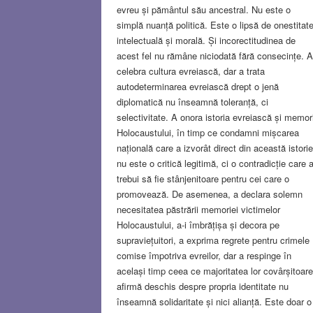
evreu și pământul său ancestral. Nu este o
simplă nuanță politică. Este o lipsă de onestitat
intelectuală și morală. Și incorectitudinea de
acest fel nu rămâne niciodată fără consecințe. A
celebra cultura evreiască, dar a trata
autodeterminarea evreiască drept o jenă
diplomatică nu înseamnă toleranță, ci
selectivitate. A onora istoria evreiască și memor
Holocaustului, în timp ce condamni mișcarea
națională care a izvorât direct din această istorie
nu este o critică legitimă, ci o contradicție care a
trebui să fie stânjenitoare pentru cei care o
promovează. De asemenea, a declara solemn
necesitatea păstrării memoriei victimelor
Holocaustului, a-i îmbrățișa și decora pe
supraviețuitori, a exprima regrete pentru crimele
comise împotriva evreilor, dar a respinge în
același timp ceea ce majoritatea lor covârșitoare
afirmă deschis despre propria identitate nu
înseamnă solidaritate și nici alianță. Este doar o