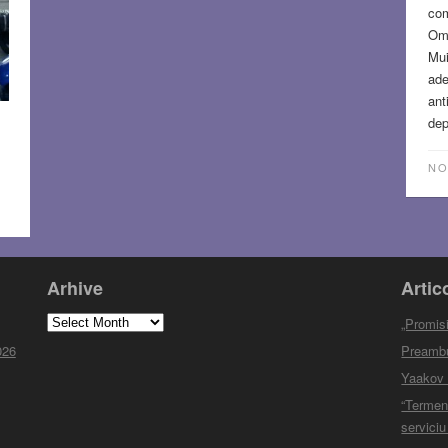
com
Omu
Mui
ade
ant
dep
NO
Arhive
Artic
Arhive
„Promisi
026
Preambul
Yaakov M
S
“Termen
serviciu