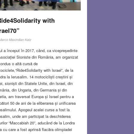
ide4Solidarity with
rael70”
Marco Maximilian Katz
ul a început în 2017, când, ca vicepreședinte
Asociației Sioniste din România, am organizat
condus o altă cursă de
ociclete,“Ride4Solidarity with Israel”, de la
dra la Ierusalim. 14 motocicliști creștini și
ei, sioniști din Statele Unite, din Israel, din
ânia, din Ungaria, din Germania și din
etia, am traversat Europa și Israel pentru a
bători 50 de ani de la eliberarea și unificarea
usalimului. Apogeul acelei curse a fost la
usalim, unde am participat la deschiderea
urilor “Maccabiah 20”, aducând de la Londra
ța cu care a fost aprinsă flacăra olimpiadei