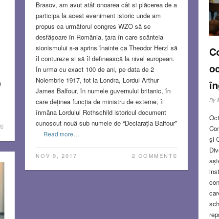
Brasov, am avut atât onoarea cât si plăcerea de a
participa la acest eveniment istoric unde am
propus ca următorul congres WZO să se
desfășoare în România, ţara în care scânteia
sionismului s-a aprins înainte ca Theodor Herzl să
Co
îl contureze si să îl definească la nivel european.
oc
În urma cu exact 100 de ani, pe data de 2
Noiembrie 1917, tot la Londra, Lordul Arthur
în
a
James Balfour, în numele guvernului britanic, în
By
care deținea funcția de ministru de externe, îi
înmâna Lordului Rothschild istoricul document
Oct
cunoscut nouă sub numele de “Declarația Balfour”
S
Con
Read more…
şi 
Div
NOV 9, 2017
2 COMMENTS
așt
ins
con
car
sch
rep