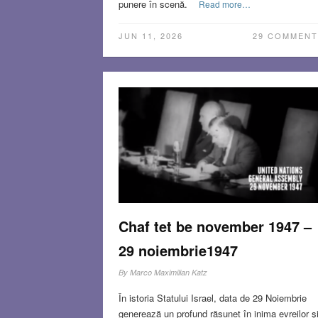
punere în scenă.
Read more…
JUN 11, 2026
29 COMMENT
Chaf tet be november 1947 –
29 noiembrie1947
By
Marco Maximilian Katz
În istoria Statului Israel, data de 29 Noiembrie
generează un profund răsunet în inima evreilor ş