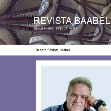
REVISTA BAABEL
ISSN 2734-4967, ISSN-L 2734-4967
Despre Revista Baabel