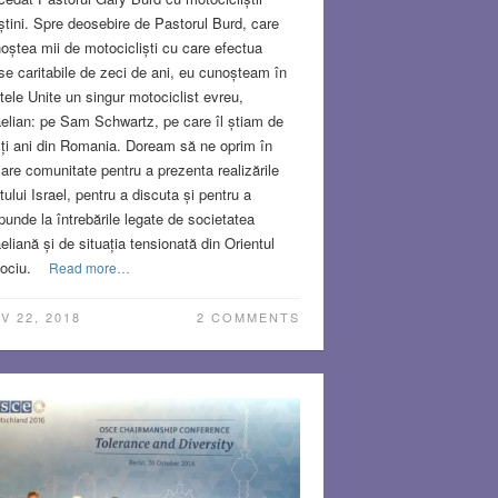
știni. Spre deosebire de Pastorul Burd, care
oștea mii de motocicliști cu care efectua
se caritabile de zeci de ani, eu cunoșteam în
tele Unite un singur motociclist evreu,
aelian: pe Sam Schwartz, pe care îl știam de
ți ani din Romania. Doream să ne oprim în
care comunitate pentru a prezenta realizările
tului Israel, pentru a discuta și pentru a
punde la întrebările legate de societatea
aeliană și de situația tensionată din Orientul
lociu.
Read more…
V 22, 2018
2 COMMENTS