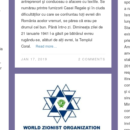
antreprenori şi conduceau o afacere cu textile. Se
spo
numărau printre furnizorii Casei Regale şi în ciuda
a n
e
dificultăților cu care se confruntau toți evreii din
Isr
România acelor vremuri, se părea că erau pe
lun
drumul cel bun. Până într-o zi. Dimineața zilei de
Sta
21 ianuarie 1941 l-a găsit pe bătrânul evreu
exi
rugându-se, alături de alți evrei, la Templul
pri
Coral.
Read more…
Ama
ia
ame
sta
JAN 17, 2019
2 COMMENTS
,
201
r
res
iti
con
și 
sin
Min
con
con
inv
pro