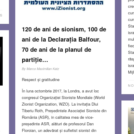
cre
cun
S
cur
Sta
120 de ani de sionism, 100 de
isr
ani de la Declarația Balfour,
mul
fie
70 de ani de la planul de
Sta
partiție…
răs
isr
By
Marco Maximilian Katz
Mij
Respect și gratitudine
NO
În luna octombrie 2017, la Londra, a avut loc
congresul Organizației Sioniste Mondiale (World
Zionist Organization, WZO). La invitația Dlui
Tiberiu Roth, Președintele Asociației Sioniste din
România (ASR), in calitatea mea de vice-
președinte ASR, alături de profesorul Dan
Floroian, un adevărat și sufletist sionist din
i