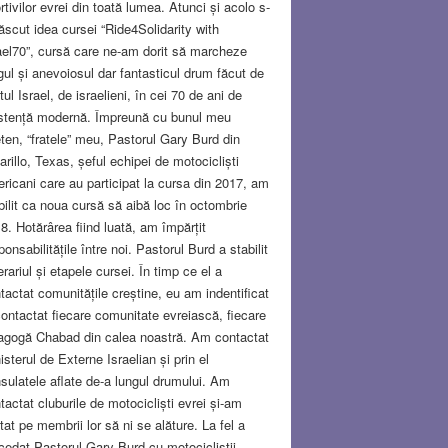
rtivilor evrei din toată lumea. Atunci și acolo s-
ăscut idea cursei “Ride4Solidarity with
ael70”, cursă care ne-am dorit să marcheze
gul și anevoiosul dar fantasticul drum făcut de
tul Israel, de israelieni, în cei 70 de ani de
stență modernă. Împreună cu bunul meu
eten, “fratele” meu, Pastorul Gary Burd din
rillo, Texas, șeful echipei de motocicliști
ricani care au participat la cursa din 2017, am
bilit ca noua cursă să aibă loc în octombrie
8. Hotărârea fiind luată, am împărțit
ponsabilitățile între noi. Pastorul Burd a stabilit
nerariul și etapele cursei. În timp ce el a
tactat comunitățile creștine, eu am indentificat
contactat fiecare comunitate evreiască, fiecare
agogă Chabad din calea noastră. Am contactat
isterul de Externe Israelian și prin el
sulatele aflate de-a lungul drumului. Am
tactat cluburile de motocicliști evrei și-am
itat pe membrii lor să ni se alăture. La fel a
cedat Pastorul Gary Burd cu motocicliștii