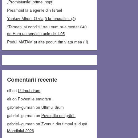
„Promisiunile” primei nopți
Preambul la alegerile din Israel
Yaakov Miron. O viață la Ierusalim. (2)
“Termeni și condiții” sau cum m-a costat 240
de Euro un serviciu unic de 1.95
Podul MATAM şi alte poduri din viaţa mea (II)
Comentarii recente
eli
on
Ultimul drum
eli
on
Poveștile emigrării
gabriel+gurman
on
Ultimul drum
gabriel+gurman
on
Poveștile emigrării
gabriel+gurman
on
Zvonuri din timpul și după
Mondialul 2026