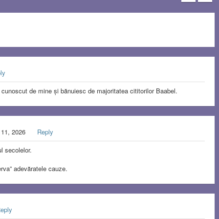
ly
e cunoscut de mine și bănuiesc de majoritatea cititorilor Baabel.
 11, 2026
Reply
l secolelor.
serva” adevăratele cauze.
eply