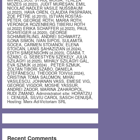
MOZES (d.2023), JUDIT MUREŞAN, EMIL
NICOLAE-NADLER VASILE NUSSBAUM
(d.2023), HAVA OREN, CLAUDIA PASPARAN,
ZOE PETRE (d.2015), ISTVÁN ROSTÁS-
PÉTER, GEORGE ROTH, MARIA ROTH,
VERONICA ROZENBERG TIBERIU ROTH
(d.2022) ERIKA SCHAFFER (d.2023), PAUL
SCHVEIGER (d.2020), GEORGE
SCHIMMERLING, ANDREI SCHWARTZ,
ILONA SIMON, IVAN SIPOS, SULAMITA
SOCEA, CARMEN STOIANOV, ELENA
STOICAN, LANIS ŞAHAZIZIAN (d.2024),
EDITH ŞIMŞENSOHN (d.2023), CSABA T.
SZABO, G. SEBESTYEN SZEKELY, JÚLIA
SZILÁGYI (d.2025), MIHÁLY SZILÁGYI GÁL,
EVA SZMUK (d.2024) , PETER SZMUK,
ZOLTÁN TIBORI SZABO, DANIELA
ŞTEFĂNESCU, THEODOR TOIVI(d.2024),
CRISTINA TOMA SALOMON, MIHAI
VASILESCU, JOHANAN VASS, EMESE VIG,
GEORGE VIGDOR, MOSHE YASSUR,
ANDREI ZADOR, MARINA ZAHAROPOL,
RUDI ZIMAND, Administratori site: HORATZIU
I. CENUŞĂ, SILVIU CAROL SASCH CENUŞĂ,
Hosting: Merx-Ad-Victoriam SRL
Recent Comments