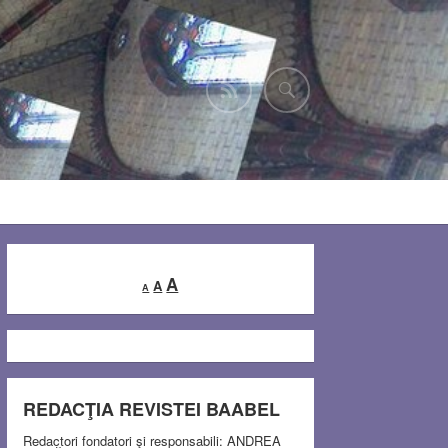
Decrease
Reset
Increase
A
A
A
font
font
font
size.
size.
size.
REDACŢIA REVISTEI BAABEL
Redactori fondatori şi responsabili: ANDREA