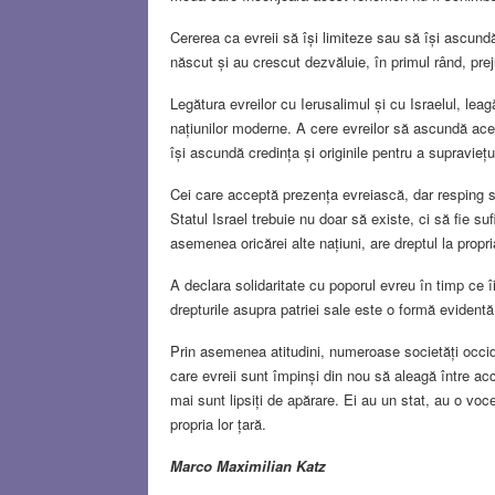
Cererea ca evreii să își limiteze sau să își ascundă 
născut și au crescut dezvăluie, în primul rând, pr
Legătura evreilor cu Ierusalimul și cu Israelul, lea
națiunilor moderne. A cere evreilor să ascundă ace
își ascundă credința și originile pentru a supraviețu
Cei care acceptă prezența evreiască, dar resping 
Statul Israel trebuie nu doar să existe, ci să fie su
asemenea oricărei alte națiuni, are dreptul la propria 
A declara solidaritate cu poporul evreu în timp ce îi
drepturile asupra patriei sale este o formă evidentă
Prin asemenea atitudini, numeroase societăți occide
care evreii sunt împinși din nou să aleagă între acce
mai sunt lipsiți de apărare. Ei au un stat, au o voce
propria lor țară.
Marco Maximilian Katz