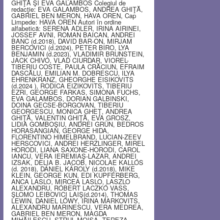
GHIŢĂ ŞI EVA GALAMBOS Colegiul de
redacţie: EVA GALAMBOS, ANDREA GHIŢĂ,
GABRIEL BEN MERON, HAVA OREN, Cap
Limpede: HAVA OREN Autori în ordine
alfabetică: SERENA ADLER, IRINA AIRINEI,
JOSSEF AVNI, ROMAN BAICAN, ANDREI
BANC (d.2018), DAVID BAR-ON, MIRJAM
BERCOVICI (d.2024), PETER BIRO, LYA
BENJAMIN (d.2023), VLADIMIR BRUNSTEIN,
JACK CHIVO, VLAD CIURDAR, VIOREL-
TIBERIU COSTE, PAULA CRĂCIUN, EFRAIM
DASCĂLU, EMILIAN M. DOBRESCU, ILYA
EHRENKRANZ, GHEORGHE EISIKOVITS
(d.2024 ), RODICA EIZIKOVITS, TIBERIU
EZRI, GEORGE FARKAS, SIMONA FUCHS,
EVA GALAMBOS, DORIAN GALBINSKI,
DOINA GECSE-BORGOVAN, TIBERIU
GEORGESCU, MONICA GHEŢ, ANDREA
GHIŢĂ, VALENTIN GHIŢĂ, EVA GROSZ,
LIDIA GOMBOŞIU, ANDREI GRÜN, BEDROS
HORASANGIAN, GEORGE HIDA,
FLORENTINO HIMELBRAND, LUCIAN-ZEEV
HERSCOVICI, ANDREI HERZLINGER, MIREL
HORODI, LIANA SAXONE-HORODI, CAROL
IANCU, VERA IEREMIAŞ-LAZAR, ANDREI
IZSAK, DELIA B. JACOB, NICOLAE KALLÓS
(d. 2018), DÁNIEL KÁROLY (d.2018), MIKE
KLEIN, GEORGE KUN, EDI KUPFERBERG,
ANCA LASLO, MIRCEA LASLO, LASZLO
ALEXANDRU, RÓBERT LACZKÓ VASS,
ŞLOMO LEIBOVICI LAIŞ(d.2014), THOMAS
LEWIN, DANIEL LŐWY, IRINA MARKOVITS,
ALEXANDRU MARINESCU, VERA MEDREA,
GABRIEL BEN MERON, MAGDA
MIHĂILESCU, STRUL MOISA, TEREZA