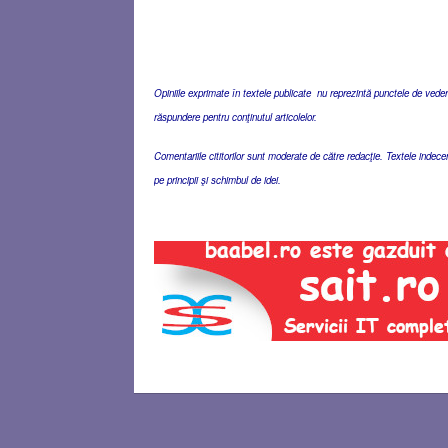
Opiniile exprimate în textele publicate nu reprezintă punctele de vedere 
răspundere pentru conţinutul articolelor.
Comentariile cititorilor sunt moderate de către redacţie. Textele indec
pe principii şi schimbul de idei.