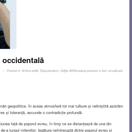
 occidentală
s
Posted in:
Arhiva editii
,
Disputandum
,
Ediţia 465
Aceasta postare a fost vizualizata
mări geopolitice. În aceas atmosferă tot mai tulbure și neliniștită asistăm
es și toleranță, ascunde o contradicție profundă.
ecțiunea față de poporul evreu, în timp ce se distanțează de una din
de-a lungul mileniilor: legătura neîntreruptă dintre poporul evreu și