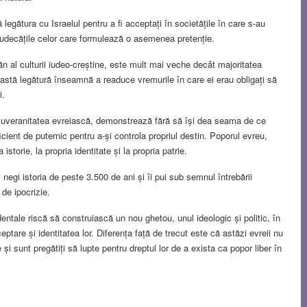
legătura cu Israelul pentru a fi acceptați în societățile în care s-au
ejudecățile celor care formulează o asemenea pretenție.
găn al culturii iudeo-creștine, este mult mai veche decât majoritatea
astă legătură înseamnă a readuce vremurile în care ei erau obligați să
i.
suveranitatea evreiască, demonstrează fără să își dea seama de ce
ficient de puternic pentru a-și controla propriul destin. Poporul evreu,
istorie, la propria identitate și la propria patrie.
 negi istoria de peste 3.500 de ani și îi pui sub semnul întrebării
 de ipocrizie.
ntale riscă să construiască un nou ghetou, unul ideologic și politic, în
ptare și identitatea lor. Diferența față de trecut este că astăzi evreii nu
 și sunt pregătiți să lupte pentru dreptul lor de a exista ca popor liber în