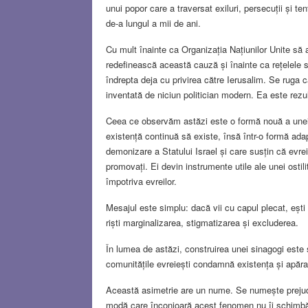
unui popor care a traversat exiluri, persecuții și t
de-a lungul a mii de ani.
Cu mult înainte ca Organizația Națiunilor Unite să a
redefinească această cauză și înainte ca rețelele s
îndrepta deja cu privirea către Ierusalim. Se ruga c
inventată de niciun politician modern. Ea este rezult
Ceea ce observăm astăzi este o formă nouă a unei pr
existență continuă să existe, însă într-o formă ada
demonizare a Statului Israel și care susțin că evreii 
promovați. Ei devin instrumente utile ale unei ostili
împotriva evreilor.
Mesajul este simplu: dacă vii cu capul plecat, ești
riști marginalizarea, stigmatizarea și excluderea.
În lumea de astăzi, construirea unei sinagogi este 
comunitățile evreiești condamnă existența și apărar
Această asimetrie are un nume. Se numește prejude
modă care înconjoară acest fenomen nu îi schimbă