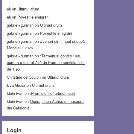
eli
on
Ultimul drum
eli
on
Poveștile emigrării
gabriel+gurman
on
Ultimul drum
gabriel+gurman
on
Poveștile emigrării
gabriel+gurman
on
Zvonuri din timpul și după
Mondialul 2026
gabriel+gurman
on
“Termeni și condiții” sau
cum m-a costat 240 de Euro un serviciu unic
de 1.95
Christine de Coulon
on
Ultimul drum
Eva Grosz
on
Ultimul drum
klein ivan
on
„Promisiunile” primei nopți
klein ivan
on
Operațiunea Achse și masacrul
din Cefalonia
Login