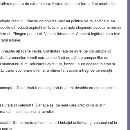
entative repetate de exterminare. Este o identitate formată și moștenită
dopte rezoluții, înainte ca diverse mișcări politice să revendice și să
ociale să reducă aspirații străvechi la simple sloganuri, poporul evreu se
ătre el. Plângea pentru el. Visa la întoarcere. Această legătură nu a fost
atul istoriei.
ejudecăți foarte vechi. Ostilitatea față de evrei pentru simpla lor
ptată vremurilor. Evreii care acceptă să se alăture campaniilor de
sioniști nu sunt „adevărații evrei”, ci „hazari”, sunt adesea tolerați și
tăți care, sub forme diferite, a alimentat secole întregi de persecuții
 acceptat. Dacă însă îndrăznești să te afirmi deschis ca evreu sionist,
salutată și celebrată. Dar aceiași oameni care pretind că susțin
ea căminului național al evreilor.
cată. Se numește antisemitism. Limbajul sofisticat și vocabularul la
 natura.