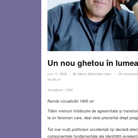
Un nou ghetou în lumea
Jun 11, 2026
By
Marco Maximilian Katz
29 comment
de de ori
Vizualizari:
1,905
Număr vizualizări 1905 ori
Trăim vremuri îmbâcsite de agresivitate și transfor
la un fenomen care, deși este prezentat drept progr
Tot mai mulți politicieni occidentali își declară af
componentele fundamentale ale identității evreiești 