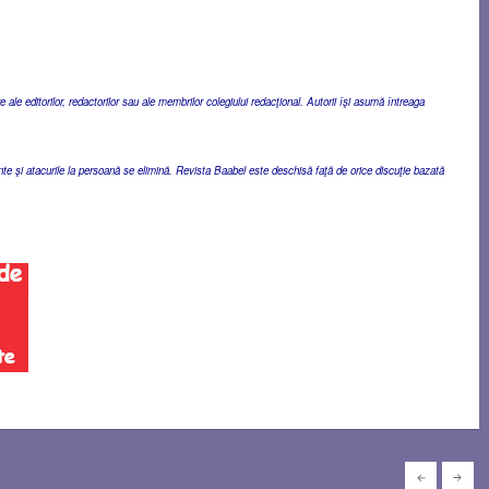
ale editorilor, redactorilor sau ale membrilor colegiului redacţional. Autorii îşi asumă întreaga
ente şi atacurile la persoană se elimină. Revista Baabel este deschisă faţă de orice discuţie bazată