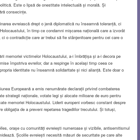
itică. Este o lipsă de onestitate intelectuală și morală. Și
fără consecințe.
minarea evreiască drept o jenă diplomatică nu înseamnă toleranță, ci
a Holocaustului, în timp ce condamni mișcarea națională care a izvorât
, ci o contradicție care ar trebui să fie stânjenitoare pentru cei care o
i memoriei victimelor Holocaustului, a-i îmbrățișa și a-i decora pe
omise împotriva evreilor, dar a respinge în același timp ceea ce
ropria identitate nu înseamnă solidaritate și nici alianță. Este doar o
Uniunea Europeană a emis nenumărate declarații privind combaterea
te strategii naționale, votate legi și alocate milioane de euro pentru
icate memoriei Holocaustului. Liderii europeni vorbesc constant despre
 obligația de a preveni repetarea tragediilor trecutului. Și totuși,
lles, orașe cu comunități evreiești numeroase și vizibile, antisemitismul
idează. Școlile evreiești necesită măsuri de securitate pe care alte