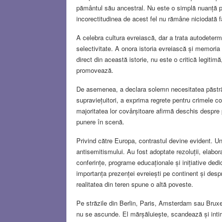
pământul său ancestral. Nu este o simplă nuanță pol
incorectitudinea de acest fel nu rămâne niciodată 
A celebra cultura evreiască, dar a trata autodeter
selectivitate. A onora istoria evreiască și memori
direct din această istorie, nu este o critică legitimă
promovează.
De asemenea, a declara solemn necesitatea păstrări
supraviețuitori, a exprima regrete pentru crimele c
majoritatea lor covârșitoare afirmă deschis despre p
punere în scenă.
Privind către Europa, contrastul devine evident. 
antisemitismului. Au fost adoptate rezoluții, elabora
conferințe, programe educaționale și inițiative ded
importanța prezenței evreiești pe continent și despre
realitatea din teren spune o altă poveste.
Pe străzile din Berlin, Paris, Amsterdam sau Bruxe
nu se ascunde. El mărșăluiește, scandează și intim