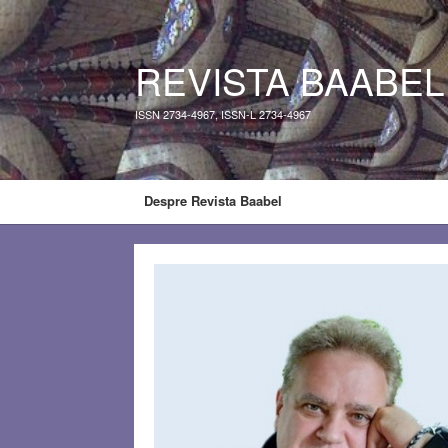
REVISTA BAABEL
ISSN 2734-4967, ISSN-L 2734-4967
Despre Revista Baabel