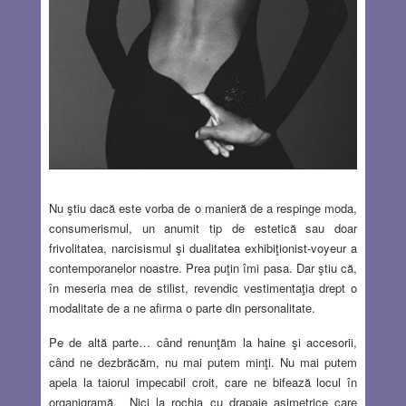
Nu ştiu dacă este vorba de o manieră de a respinge moda,
consumerismul, un anumit tip de estetică sau doar
frivolitatea, narcisismul şi dualitatea exhibiţionist-voyeur a
contemporanelor noastre. Prea puţin îmi pasa. Dar ştiu că,
în meseria mea de stilist, revendic vestimentaţia drept o
modalitate de a ne afirma o parte din personalitate.
Pe de altă parte… când renunţăm la haine şi accesorii,
când ne dezbrăcăm, nu mai putem minţi. Nu mai putem
apela la taiorul impecabil croit, care ne bifează locul în
organigramă. Nici la rochia cu drapaje asimetrice care