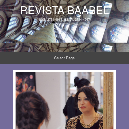
REVISTA BAABEL
ISSN 2734-4967, ISSN-L 2734-4967
Select Page