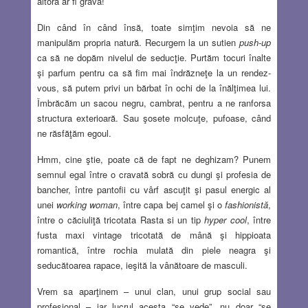
altora ar fi gravă!
Din când în când însă, toate simţim nevoia să ne
manipulăm propria natură. Recurgem la un sutien
push-up
ca să ne dopăm nivelul de seducţie. Purtăm tocuri înalte
şi parfum pentru ca să fim mai îndrăzneţe la un rendez-
vous, să putem privi un bărbat în ochi de la înălţimea lui.
Îmbrăcăm un sacou negru, cambrat, pentru a ne ranforsa
structura exterioară. Sau şosete molcuţe, pufoase, când
ne răsfăţăm egoul.
Hmm, cine ştie, poate că de fapt ne deghizam? Punem
semnul egal între o cravată sobră cu dungi şi profesia de
bancher, între pantofii cu vârf ascuţit şi pasul energic al
unei
working woman
, între capa bej camel şi o
fashionistă
,
între o căciuliţă tricotata Rasta si un tip
hyper cool
, între
fusta maxi vintage tricotată de mână şi hippioata
romantică, între rochia mulată din piele neagra şi
seducătoarea rapace, ieşită la vânătoare de masculi.
Vrem sa aparţinem – unui clan, unui grup social sau
profesional – iar lucrul acesta “se vede”, nu doar “se