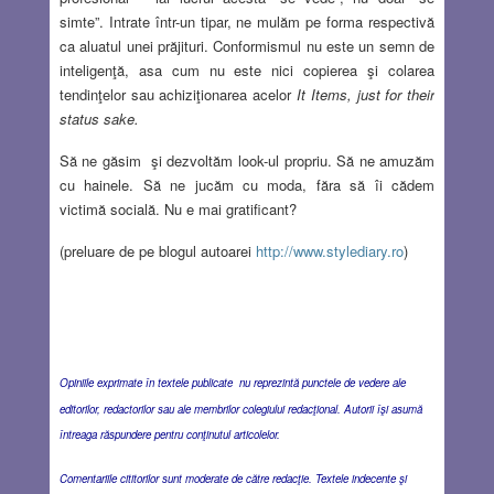
simte”. Intrate într-un tipar, ne mulăm pe forma respectivă
ca aluatul unei prăjituri. Conformismul nu este un semn de
inteligenţă, asa cum nu este nici copierea şi colarea
tendinţelor sau achiziţionarea acelor
It Items, just for their
status
sake.
Să ne găsim şi dezvoltăm look-ul propriu. Să ne amuzăm
cu hainele. Să ne jucăm cu moda, făra să îi cădem
victimă socială. Nu e mai gratificant?
(preluare de pe blogul autoarei
http://www.stylediary.ro
)
Opiniile exprimate în textele publicate nu reprezintă punctele de vedere ale
editorilor, redactorilor sau ale membrilor colegiului redacţional. Autorii îşi asumă
întreaga răspundere pentru conţinutul articolelor.
Comentariile cititorilor sunt moderate de către redacţie. Textele indecente şi