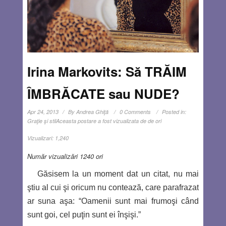
Irina Markovits: Să TRĂIM
ÎMBRĂCATE sau NUDE?
Apr 24, 2013
By
Andrea Ghiţă
0 Comments
Posted in:
Graţie şi stil
Aceasta postare a fost vizualizata de de ori
Vizualizari:
1,240
Număr vizualizări 1240 ori
Găsisem la un moment dat un citat, nu mai
ştiu al cui şi oricum nu contează, care parafrazat
ar suna aşa: “Oamenii sunt mai frumoşi când
sunt goi, cel puţin sunt ei înşişi.”