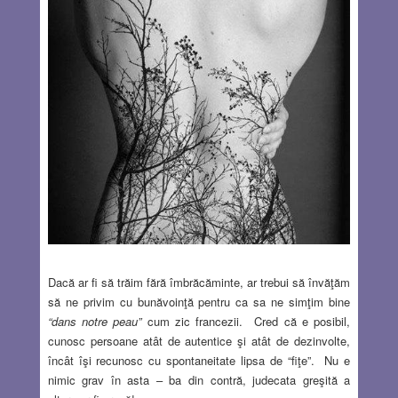
Dacă ar fi să trăim fără îmbrăcăminte, ar trebui să învăţăm
să ne privim cu bunăvoinţă pentru ca sa ne simţim bine
“dans notre peau”
cum zic francezii. Cred că e posibil,
cunosc persoane atât de autentice şi atât de dezinvolte,
încât îşi recunosc cu spontaneitate lipsa de “fiţe”. Nu e
nimic grav în asta – ba din contră, judecata greşită a