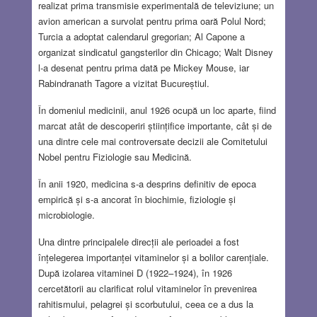
realizat prima transmisie experimentală de televiziune; un
avion american a survolat pentru prima oară Polul Nord;
Turcia a adoptat calendarul gregorian; Al Capone a
organizat sindicatul gangsterilor din Chicago; Walt Disney
l-a desenat pentru prima dată pe Mickey Mouse, iar
Rabindranath Tagore a vizitat Bucureștiul.
În domeniul medicinii, anul 1926 ocupă un loc aparte, fiind
marcat atât de descoperiri științifice importante, cât și de
una dintre cele mai controversate decizii ale Comitetului
Nobel pentru Fiziologie sau Medicină.
În anii 1920, medicina s-a desprins definitiv de epoca
empirică și s-a ancorat în biochimie, fiziologie și
microbiologie.
Una dintre principalele direcții ale perioadei a fost
înțelegerea importanței vitaminelor și a bolilor carențiale.
După izolarea vitaminei D (1922–1924), în 1926
cercetătorii au clarificat rolul vitaminelor în prevenirea
rahitismului, pelagrei și scorbutului, ceea ce a dus la