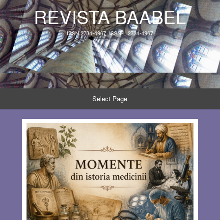
REVISTA BAABEL
ISSN 2734-4967, ISSN-L 2734-4967
Select Page