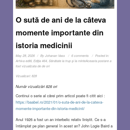
O sută de ani de la câteva
momente importante din
istoria medicinii
May 28, 2026
By
Johanan Vass
6 comments
Posted in:
Arhiva editii
,
Ediţia 464
,
Sănătate la trup şi la minte
Aceasta postare a
fost vizualizata de de ori
Vizualizari:
828
Număr vizualizări 828 ori
Continui o serie al cărei prim articol poate fi citit aici :
https://baabel.ro/2021/01/o-suta-de-ani-de-la-cateva-
momente-importante-din-istoria-medicinii/
Anul 1926 a fost un an interbelic relativ liniștit. Ce s-a
întâmplat pe plan general în acest an? John Logie Baird a