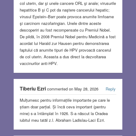
col uterin, dar şi unele cancere ORL şi anale; virusurile
hepatitice B şi C pot da naştere cancerului hepatic;
virusul Epstein–Barr poate provoca anumite limfoame
şi carcinom nazofaringian. Unele dintre aceste
descoperiri au fost recompensate cu Premiul Nobel.
De pildă, în 2008 Premiul Nobel pentru Medicină a fost
acordat lui Harald zur Hausen pentru demonstrarea
faptului că anumite tipuri de HPV provoacă cancerul
de col uterin. Aceasta a dus direct la dezvoltarea
vaccinurilor anti-HPV.
Tiberiu Ezri
commented on May 28, 2026
Reply
Mulțumesc pentru informațiile importante pe care le
știam doar parțial. Și încă ceva important (pentru
mine) s-a întâmplat în 1926. S-a născut la Oradea
iubitul meu tatăl z.l. Abraham Ladislau-Laci Ezri.