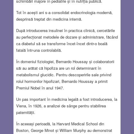
schimbări majore în pediatrie și în nutriția publică.
Tot în acești ani s-a consolidat endocrinologia modernă,
desprinsă treptat din medicina internă.
După introducerea insulinei în practica clinică, cercetările
au perfecționat metodele de dozare și administrare, făcând
ca diabetul să se transforme încet-încet dintr-o boală
fatală într-una controlabilă.
În domeniul fiziologiei, Bernardo Houssay și colaboratorii
săi au arătat că hipofiza are un rol determinant în
metabolismul glucidic. Pentru descoperirile sale privind
rolul hormonilor hipofizari, Bernardo Houssay a primit
Premiul Nobel în anul 1947.
Un pas important în medicina legală a fost introducerea, la
Viena, în 1926, a analizei de sânge pentru stabilirea
paternității.
În aceeași perioadă, la Harvard Medical School din
Boston, George Minot și William Murphy au demonstrat