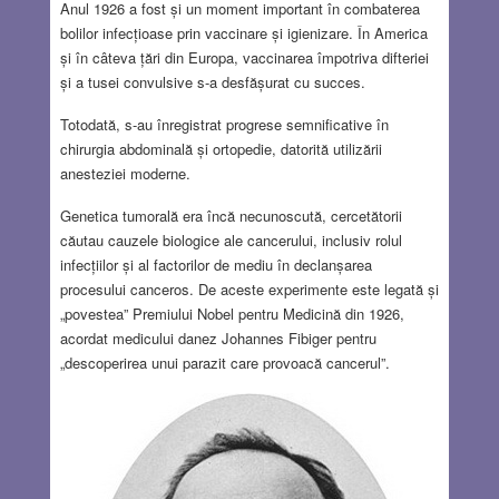
Anul 1926 a fost și un moment important în combaterea
bolilor infecțioase prin vaccinare și igienizare. În America
și în câteva țări din Europa, vaccinarea împotriva difteriei
și a tusei convulsive s-a desfășurat cu succes.
Totodată, s-au înregistrat progrese semnificative în
chirurgia abdominală și ortopedie, datorită utilizării
anesteziei moderne.
Genetica tumorală era încă necunoscută, cercetătorii
căutau cauzele biologice ale cancerului, inclusiv rolul
infecțiilor și al factorilor de mediu în declanșarea
procesului canceros. De aceste experimente este legată și
„povestea” Premiului Nobel pentru Medicină din 1926,
acordat medicului danez Johannes Fibiger pentru
„descoperirea unui parazit care provoacă cancerul”.