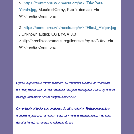
https://commons.wikimedia.org/wiki/File:Petit-
Yersin.jpg
, Musée d’Orsay, Public domain, via
Wikimedia Commons
https://commons.wikimedia.org/wiki/File:J_Fibiger.jpg
, Unknown author, CC BY-SA 3.0
<http://creativecommons.org/licenses/by-sa/3.0/>, via
Wikimedia Commons
Opiniile exprimate în textele publicate nu reprezintă punctele de vedere ale
editorilor, redactorilor sau ale membrilor colegiului redacţional. Autorii îşi asumă
întreaga răspundere pentru conţinutul articolelor.
Comentariile cititorilor sunt moderate de către redacţie. Textele indecente şi
atacurile la persoană se elimină. Revista Baabel este deschisă faţă de orice
discuţie bazată pe principii şi schimbul de idei.