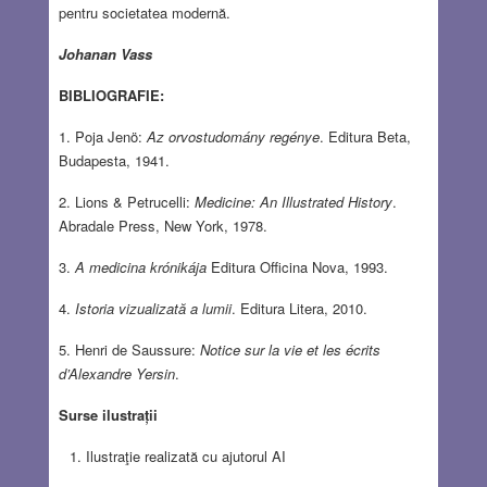
pentru societatea modernă.
Johanan Vass
BIBLIOGRAFIE:
1. Poja Jenö:
Az orvostudomány regénye
. Editura Beta,
Budapesta, 1941.
2. Lions & Petrucelli:
Medicine: An Illustrated History
.
Abradale Press, New York, 1978.
3.
A medicina
krónikája
Editura Officina Nova, 1993.
4.
Istoria vizualizată a lumii
. Editura Litera, 2010.
5. Henri de Saussure:
Notice sur la vie et les écrits
d’Alexandre Yersin
.
Surse ilustrații
Ilustraţie realizată cu ajutorul AI