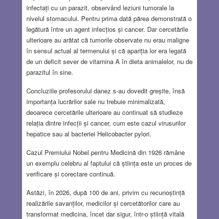
infectați cu un parazit, observând leziuni tumorale la
nivelul stomacului. Pentru prima dată părea demonstrată o
legătură între un agent infecțios și cancer. Dar cercetările
ulterioare au arătat că tumorile observate nu erau maligne
în sensul actual al termenului și că apariția lor era legată
de un deficit sever de vitamina A în dieta animalelor, nu de
parazitul în sine.
Concluziile profesorului danez s-au dovedit greșite, însă
importanța lucrărilor sale nu trebuie minimalizată,
deoarece cercetările ulterioare au continuat să studieze
relația dintre infecții și cancer, cum este cazul virusurilor
hepatice sau al bacteriei Helicobacter pylori.
Cazul Premiului Nobel pentru Medicină din 1926 rămâne
un exemplu celebru al faptului că știința este un proces de
verificare și corectare continuă.
Astăzi, în 2026, după 100 de ani, privim cu recunoștință
realizările savanților, medicilor și cercetătorilor care au
transformat medicina, încet dar sigur, într-o știință vitală