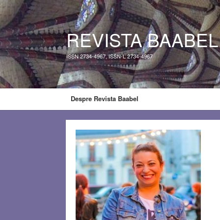
REVISTA BAABEL
ISSN 2734-4967, ISSN-L 2734-4967
Despre Revista Baabel