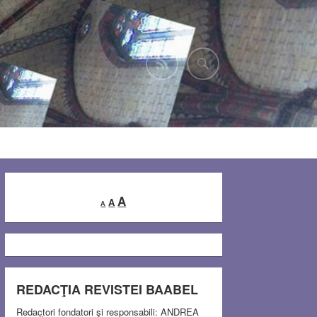
Decrease
Reset
Increase
A
A
A
font
font
font
size.
size.
size.
REDACŢIA REVISTEI BAABEL
Redactori fondatori şi responsabili: ANDREA