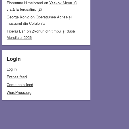
Florentino Himelbrand
on
Yaakov Miron. O
viață la Ierusalim. (2)
George Konig
on
Operațiunea Achse și
masacrul din Cefalonia
Tiberiu Ezri
on
Zvonuri din timpul și după
Mondialul 2026
Login
Log in
Entries feed
Comments feed
WordPress.org