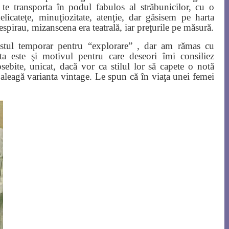
r te transporta în podul fabulos al străbunicilor, cu o
elicateţe, minuţiozitate, atenţie, dar găsisem pe harta
respirau, mizanscena era teatrală, iar preţurile pe măsură.
ustul temporar pentru “explorare” , dar am rămas cu
ta este şi motivul pentru care deseori îmi consiliez
osebite, unicat, dacă vor ca stilul lor să capete o notă
 aleagă varianta vintage. Le spun că în viaţa unei femei