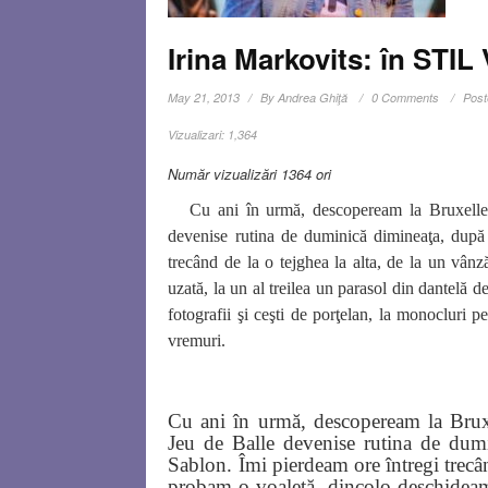
Irina Markovits: în STI
May 21, 2013
By
Andrea Ghiţă
0 Comments
Post
Vizualizari:
1,364
Număr vizualizări 1364 ori
Cu ani în urmă, descopeream la Bruxelles
devenise rutina de duminică dimineaţa, după 
trecând de la o tejghea la alta, de la un vân
uzată, la un al treilea un parasol din dantelă d
fotografii şi ceşti de porţelan, la monocluri pe
vremuri.
Cu ani în urmă, descopeream la Bruxe
Jeu de Balle devenise rutina de dumi
Sablon. Îmi pierdeam ore întregi trecând
probam o voaletă, dincolo deschideam 