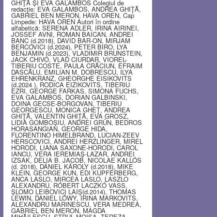
GHIŢĂ ŞI EVA GALAMBOS Colegiul de
redacţie: EVA GALAMBOS, ANDREA GHIŢĂ,
GABRIEL BEN MERON, HAVA OREN, Cap
Limpede: HAVA OREN Autori în ordine
alfabetică: SERENA ADLER, IRINA AIRINEI,
JOSSEF AVNI, ROMAN BAICAN, ANDREI
BANC (d.2018), DAVID BAR-ON, MIRJAM
BERCOVICI (d.2024), PETER BIRO, LYA
BENJAMIN (d.2023), VLADIMIR BRUNSTEIN,
JACK CHIVO, VLAD CIURDAR, VIOREL-
TIBERIU COSTE, PAULA CRĂCIUN, EFRAIM
DASCĂLU, EMILIAN M. DOBRESCU, ILYA
EHRENKRANZ, GHEORGHE EISIKOVITS
(d.2024 ), RODICA EIZIKOVITS, TIBERIU
EZRI, GEORGE FARKAS, SIMONA FUCHS,
EVA GALAMBOS, DORIAN GALBINSKI,
DOINA GECSE-BORGOVAN, TIBERIU
GEORGESCU, MONICA GHEŢ, ANDREA
GHIŢĂ, VALENTIN GHIŢĂ, EVA GROSZ,
LIDIA GOMBOŞIU, ANDREI GRÜN, BEDROS
HORASANGIAN, GEORGE HIDA,
FLORENTINO HIMELBRAND, LUCIAN-ZEEV
HERSCOVICI, ANDREI HERZLINGER, MIREL
HORODI, LIANA SAXONE-HORODI, CAROL
IANCU, VERA IEREMIAŞ-LAZAR, ANDREI
IZSAK, DELIA B. JACOB, NICOLAE KALLÓS
(d. 2018), DÁNIEL KÁROLY (d.2018), MIKE
KLEIN, GEORGE KUN, EDI KUPFERBERG,
ANCA LASLO, MIRCEA LASLO, LASZLO
ALEXANDRU, RÓBERT LACZKÓ VASS,
ŞLOMO LEIBOVICI LAIŞ(d.2014), THOMAS
LEWIN, DANIEL LŐWY, IRINA MARKOVITS,
ALEXANDRU MARINESCU, VERA MEDREA,
GABRIEL BEN MERON, MAGDA
MIHĂILESCU, STRUL MOISA, TEREZA