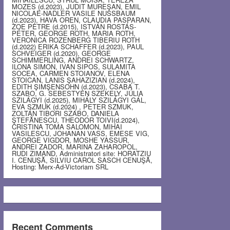
MOZES (d.2023), JUDIT MUREŞAN, EMIL
NICOLAE-NADLER VASILE NUSSBAUM
(d.2023), HAVA OREN, CLAUDIA PASPARAN,
ZOE PETRE (d.2015), ISTVÁN ROSTÁS-
PÉTER, GEORGE ROTH, MARIA ROTH,
VERONICA ROZENBERG TIBERIU ROTH
(d.2022) ERIKA SCHAFFER (d.2023), PAUL
SCHVEIGER (d.2020), GEORGE
SCHIMMERLING, ANDREI SCHWARTZ,
ILONA SIMON, IVAN SIPOS, SULAMITA
SOCEA, CARMEN STOIANOV, ELENA
STOICAN, LANIS ŞAHAZIZIAN (d.2024),
EDITH ŞIMŞENSOHN (d.2023), CSABA T.
SZABO, G. SEBESTYEN SZEKELY, JÚLIA
SZILÁGYI (d.2025), MIHÁLY SZILÁGYI GÁL,
EVA SZMUK (d.2024) , PETER SZMUK,
ZOLTÁN TIBORI SZABO, DANIELA
ŞTEFĂNESCU, THEODOR TOIVI(d.2024),
CRISTINA TOMA SALOMON, MIHAI
VASILESCU, JOHANAN VASS, EMESE VIG,
GEORGE VIGDOR, MOSHE YASSUR,
ANDREI ZADOR, MARINA ZAHAROPOL,
RUDI ZIMAND, Administratori site: HORATZIU
I. CENUŞĂ, SILVIU CAROL SASCH CENUŞĂ,
Hosting: Merx-Ad-Victoriam SRL
Recent Comments