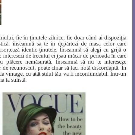
lui, fie în ţinutele zilnice, fie doar când ai dispoziţia
stică. înseamnă sa te în depărtezi de masa celor care
asortează identic ţinutele. Înseamnă să alegi cu grijă o
te interesezi de trecutul ei (sau măcar de perioada în care
 cu plăcere nemăsurată. Înseamnă să nu te intereseze
 de recunoscut, poate chiar să faci notă discordantă. În
a vintage, cu atât stilul tău va fi inconfundabil. Într-un
a ta stilistă.