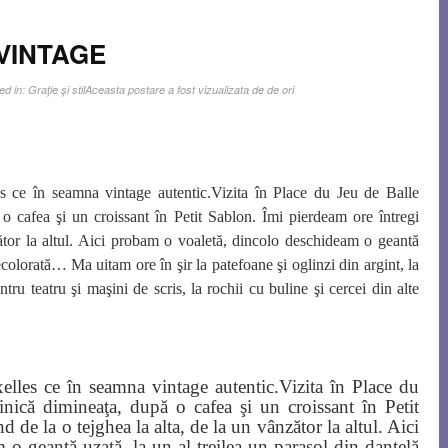
L VINTAGE
ed in:
Graţie şi stil
Aceasta postare a fost vizualizata de de ori
 ce în seamna vintage autentic.Vizita în Place du Jeu de Balle
o cafea şi un croissant în Petit Sablon. Îmi pierdeam ore întregi
zător la altul. Aici probam o voaletă, dincolo deschideam o geantă
ecolorată… Ma uitam ore în şir la patefoane şi oglinzi din argint, la
ntru teatru şi maşini de scris, la rochii cu buline şi cercei din alte
lles ce în seamna vintage autentic.Vizita în Place du
nică dimineaţa, după o cafea şi un croissant în Petit
 de la o tejghea la alta, de la un vânzător la altul. Aici
o geantă uzată, la un al treilea un parasol din dantelă