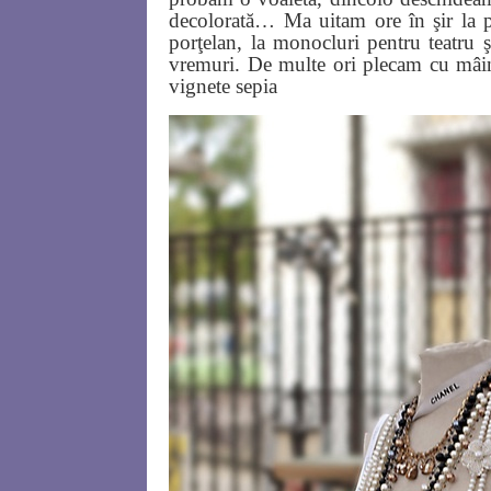
decolorată… Ma uitam ore în şir la pat
porţelan, la monocluri pentru teatru şi
vremuri. De multe ori plecam cu mâini
vignete sepia