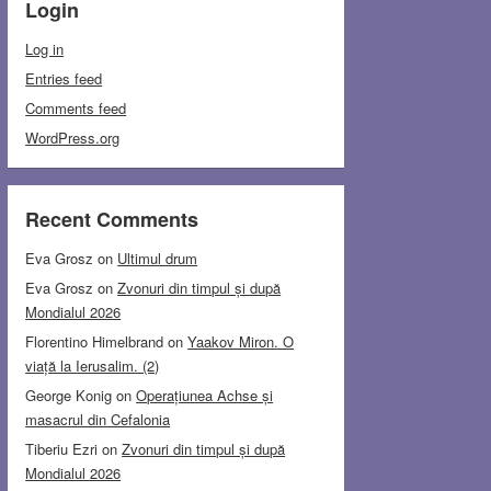
Login
Log in
Entries feed
Comments feed
WordPress.org
Recent Comments
Eva Grosz
on
Ultimul drum
Eva Grosz
on
Zvonuri din timpul și după
Mondialul 2026
Florentino Himelbrand
on
Yaakov Miron. O
viață la Ierusalim. (2)
George Konig
on
Operațiunea Achse și
masacrul din Cefalonia
Tiberiu Ezri
on
Zvonuri din timpul și după
Mondialul 2026