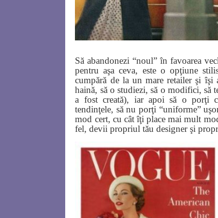
Să abandonezi “noul” în favoarea vechiu
pentru aşa ceva, este o opţiune stili
cumpără de la un mare retailer şi îşi 
haină, să o studiezi, să o modifici, să 
a fost creată), iar apoi să o porţi
tendinţele, să nu porţi “uniforme” uşor
mod cert, cu cât îţi place mai mult mod
fel, devii propriul tău designer şi propri