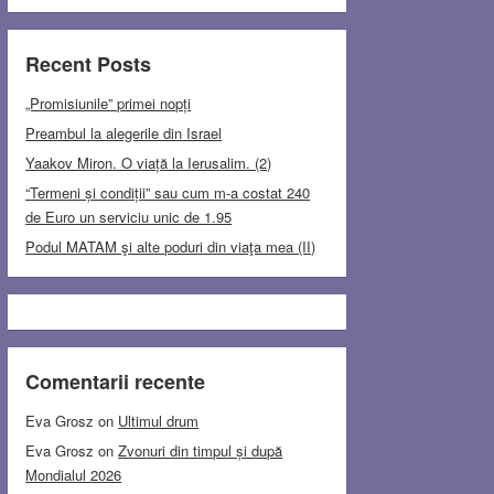
Recent Posts
„Promisiunile” primei nopți
Preambul la alegerile din Israel
Yaakov Miron. O viață la Ierusalim. (2)
“Termeni și condiții” sau cum m-a costat 240
de Euro un serviciu unic de 1.95
Podul MATAM şi alte poduri din viaţa mea (II)
Comentarii recente
Eva Grosz
on
Ultimul drum
Eva Grosz
on
Zvonuri din timpul și după
Mondialul 2026