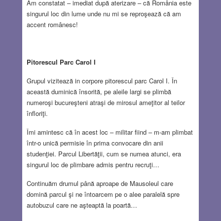
Am constatat – imediat după aterizare – că România este
singurul loc din lume unde nu mi se reproşează că am
accent românesc!
Pitorescul Parc Carol I
Grupul vizitează in corpore pitorescul parc Carol I. În
această duminică însorită, pe aleile largi se plimbă
numeroşi bucureşteni atraşi de mirosul ameţitor al teilor
înfloriţi.
Îmi amintesc că în acest loc – militar fiind – m-am plimbat
într-o unică permisie în prima convocare din anii
studenţiei. Parcul Libertăţii, cum se numea atunci, era
singurul loc de plimbare admis pentru recruţi…
Continuăm drumul până aproape de Mausoleul care
domină parcul şi ne întoarcem pe o alee paralelă spre
autobuzul care ne aşteaptă la poartă…