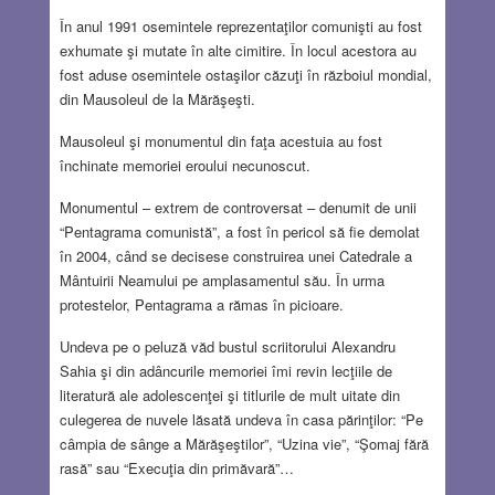
În anul 1991 osemintele reprezentaţilor comunişti au fost
exhumate şi mutate în alte cimitire. În locul acestora au
fost aduse osemintele ostaşilor căzuţi în războiul mondial,
din Mausoleul de la Mărăşeşti.
Mausoleul şi monumentul din faţa acestuia au fost
închinate memoriei eroului necunoscut.
Monumentul – extrem de controversat – denumit de unii
“Pentagrama comunistă”, a fost în pericol să fie demolat
în 2004, când se decisese construirea unei Catedrale a
Mântuirii Neamului pe amplasamentul său. În urma
protestelor, Pentagrama a rămas în picioare.
Undeva pe o peluză văd bustul scriitorului Alexandru
Sahia şi din adâncurile memoriei îmi revin lecţiile de
literatură ale adolescenţei şi titlurile de mult uitate din
culegerea de nuvele lăsată undeva în casa părinţilor: “Pe
câmpia de sânge a Mărăşeştilor”, “Uzina vie”, “Şomaj fără
rasă” sau “Execuţia din primăvară”…