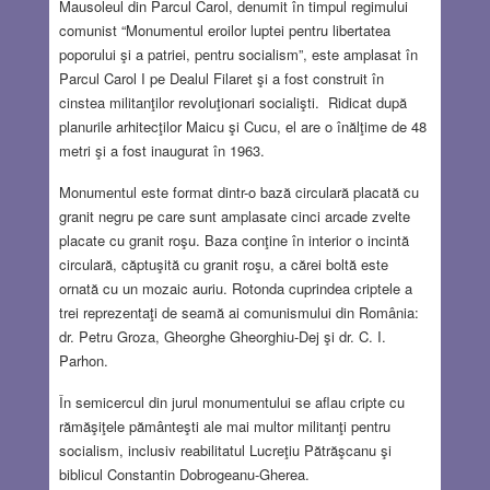
Mausoleul din Parcul Carol, denumit în timpul regimului
comunist “Monumentul eroilor luptei pentru libertatea
poporului şi a patriei, pentru socialism”, este amplasat în
Parcul Carol I pe Dealul Filaret şi a fost construit în
cinstea militanţilor revoluţionari socialişti. Ridicat după
planurile arhitecţilor Maicu şi Cucu, el are o înălţime de 48
metri şi a fost inaugurat în 1963.
Monumentul este format dintr-o bază circulară placată cu
granit negru pe care sunt amplasate cinci arcade zvelte
placate cu granit roşu. Baza conţine în interior o incintă
circulară, căptuşită cu granit roşu, a cărei boltă este
ornată cu un mozaic auriu. Rotonda cuprindea criptele a
trei reprezentaţi de seamă ai comunismului din România:
dr. Petru Groza, Gheorghe Gheorghiu-Dej şi dr. C. I.
Parhon.
În semicercul din jurul monumentului se aflau cripte cu
rămăşiţele pământeşti ale mai multor militanţi pentru
socialism, inclusiv reabilitatul Lucreţiu Pătrăşcanu şi
biblicul Constantin Dobrogeanu-Gherea.