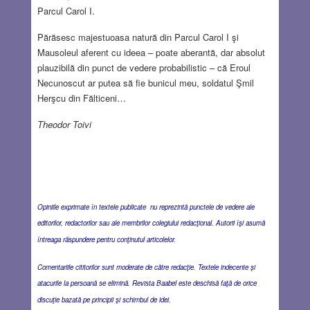
Parcul Carol I.
Părăsesc majestuoasa natură din Parcul Carol I şi
Mausoleul aferent cu ideea – poate aberantă, dar absolut
plauzibilă din punct de vedere probabilistic – că Eroul
Necunoscut ar putea să fie bunicul meu, soldatul Şmil
Herşcu din Fălticeni…
Theodor Toivi
Opiniile exprimate în textele publicate nu reprezintă punctele de vedere ale
editorilor, redactorilor sau ale membrilor colegiului redacţional. Autorii îşi asumă
întreaga răspundere pentru conţinutul articolelor.
Comentariile cititorilor sunt moderate de către redacţie. Textele indecente şi
atacurile la persoană se elimină. Revista Baabel este deschisă faţă de orice
discuţie bazată pe principii şi schimbul de idei.