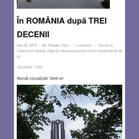
În ROMÂNIA după TREI
DECENII
Sep 24, 2015
By
Theodor Toivi
1 comment
Posted in:
Calator prin Baabel
,
Ediţia 211
Aceasta postare a fost vizualizata de de
ori
Vizualizari:
1,644
Număr vizualizări 1644 ori