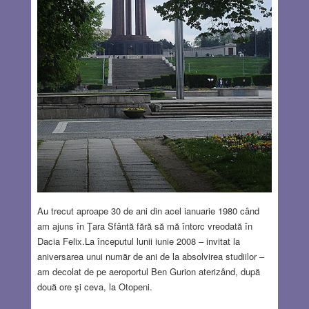
Au trecut aproape 30 de ani din acel ianuarie 1980 când
am ajuns în Ţara Sfântă fără să mă întorc vreodată în
Dacia Felix.La începutul lunii iunie 2008 – invitat la
aniversarea unui număr de ani de la absolvirea studiilor –
am decolat de pe aeroportul Ben Gurion aterizând, după
două ore şi ceva, la Otopeni.