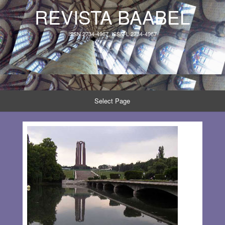
REVISTA BAABEL
ISSN 2734-4967, ISSN-L 2734-4967
Select Page