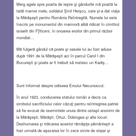
Merg agale spre poarta de ieşire şi gândurile mă poartă la
tatăl mamei mele, soldatul Şmil Herşcu, care şi-a dat viaţa
la Mărăşeşti pentru România Reîntregită. Numele lui este
înscris pe monumentul din marmoră albă ridicat în cimitirul
israelit din F[lticeni, în onoarea eroilor din primul război
mondial…
Mă fulgeră gândul că poate şi oasele lui au fost aduse
după 1991 de la Mărăşeşti aci în parcul Carol I din
Bucureşti şi poate ar fi trebuit să rostesc un Kadiş…
Sunt informat despre odiseea Eroului Necunoscut.
În anul 1923, conducerea statului român a decis ca
simbolul sacrificiului celor căzuţi pentru reîntregirea patriei
să fie evocat de osemintele unuia dintre ostaşii anonimi de
la Mărăşeşti, Mărăşti, Oituz, Dobrogea şi alte locuri.
Deshumarea şi ridicarea acestor rămăşiţe pământeşti a
fost urmată de aşezarea lor în zece sicrie de stejar şi