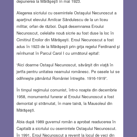
depunerea la Mărăşeşti în mai 1923.
Alegerea sicriului cu osemintele Ostaşului Necunoscut a
aparţinut elevului Amilcar Săndulescu de la un liceu
militar, orfan de război. După desemnarea Eroului
Necunoscut, celelalte nouă sicrie au fost duse la loc în
Cimitirul Eroilor din Mărăşeşti. Eroul Necunoscut a fost
adus în 1923 de la Mărăşeşti prin grija regelui Ferdinand şi
reînhumat în Parcul Carol I cu următorul epitaf:
“Aici doarme Ostaşul Necunoscut, săvârşit din viaţă în
jertfa pentru unitatea neamului românesc. Pe oasele lui se
odihneşte pământul României întregite. 1916-1919”.
În timpul regimului comunist, într-o noapte din decembrie
1958, monumentul funerar al Eroului Necunoscut a fost
demontat şi strămutat, în mare taină, la Mausoleul din
Mărăşeşti.
Abia după 1989 guvernul român a aprobat readucerea în
Capitală a sicriului cu osemintele Ostaşului Necunoscut.
În 1991, Eroul Necunoscut a revenit la locul de veci din