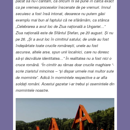
păcat să nu-l cântăm, că oricum ni se pune în cârcă exact
ca pe vremea proceselor înscenate de pe vremuri. Imnul
secuiesc a fost însă intonat, deoarece nu putem găsi
exemplu mai bun al faptului că ne sfărâmăm, ca stânca
„Celebrarea a avut loc de Ziua națională a Ungariei…”
Ziua națională este de Sfântul Ștefan, pe 20 august. Și nu
pe 26. „Și a avut loc în cimitirul satului, de unde au fost
îndepărtate toate crucile românești, unele au fost
ascunse, altele arse, spun unii localnici, care nu doresc
să-și dezvăluie identitatea…” În realitatea nu a fost nici o
cruce română. “În cimitir au rămas doar crucile maghiare “-
scrie ziaristul mincinos – “și dispar urmele mai multor sute
de morminte”. Adică în mormintele respective s-ar afla
soldați români. Acestui gazetar i-ar trebui și osemintele din
mormintele noastre.