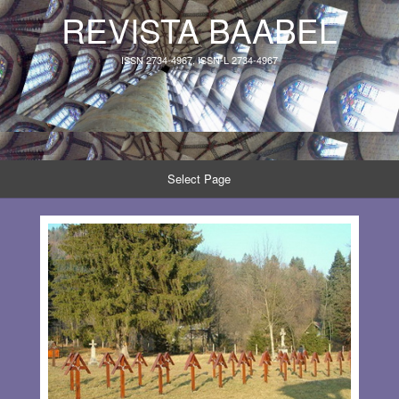
REVISTA BAABEL
ISSN 2734-4967, ISSN-L 2734-4967
Select Page