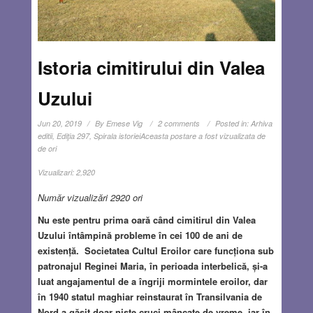
Istoria cimitirului din Valea
Uzului
Jun 20, 2019
By
Emese Vig
2 comments
Posted in:
Arhiva
editii
,
Ediţia 297
,
Spirala istoriei
Aceasta postare a fost vizualizata de
de ori
Vizualizari:
2,920
Număr vizualizări 2920 ori
Nu este pentru prima oară când
cimitirul din Valea
Uzului întâmpină probleme în cei 100 de ani de
existență. Societatea Cultul Eroilor care funcționa sub
patronajul Reginei Maria, în perioada interbelică, și-a
luat angajamentul de a îngriji mormintele eroilor, dar
în 1940 statul maghiar reinstaurat în Transilvania de
Nord a găsit doar niște cruci mâncate de vreme, iar în