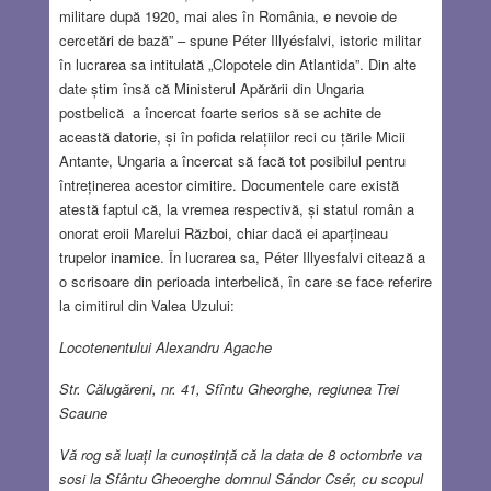
militare după 1920, mai ales în România, e nevoie de
cercetări de bază” – spune Péter Illyésfalvi, istoric militar
în lucrarea sa intitulată „Clopotele din Atlantida”. Din alte
date știm însă că Ministerul Apărării din Ungaria
postbelică a încercat foarte serios să se achite de
această datorie, și în pofida relațiilor reci cu țările Micii
Antante, Ungaria a încercat să facă tot posibilul pentru
întreținerea acestor cimitire. Documentele care există
atestă faptul că, la vremea respectivă, și statul român a
onorat eroii Marelui Război, chiar dacă ei aparțineau
trupelor inamice. În lucrarea sa, Péter Illyesfalvi citează a
o scrisoare din perioada interbelică, în care se face referire
la cimitirul din Valea Uzului:
Locotenentului Alexandru Agache
Str. Călugăreni, nr. 41, Sfîntu Gheorghe, regiunea Trei
Scaune
Vă rog să luați la cunoștință că la data de 8 octombrie va
sosi la Sfântu Gheoerghe domnul Sándor Csér, cu scopul