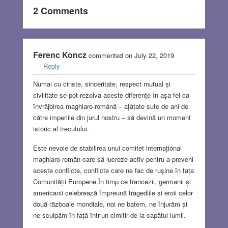
2 Comments
Ferenc Koncz
commented on July 22, 2019
Reply
Numai cu cinste, sinceritate, respect mutual și
civilitate se pot rezolva aceste diferențe în așa fel ca
învrăjbirea maghiaro-română – ațâțate sute de ani de
către imperiile din jurul nostru – să devină un moment
istoric al trecutului.
Este nevoie de stabilirea unui comitet internațional
maghiaro-român care să lucreze activ pentru a preveni
aceste conflicte, conflicte care ne fac de rușine în fața
Comunității Europene.În timp ce francezii, germanii și
americanii celebrează împreună tragediile și eroii celor
două războaie mondiale, noi ne batem, ne înjurăm și
ne scuipăm în față într-un cimitir de la capătul lumii.