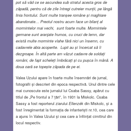
pot să văd ce se ascundea sub stratul acesta gros de
zăpadă, pentru că de zile întregi cutreier munții, pe lângă
linia frontului. Sunt multe tranșee române și maghiare
abandonate… Preotul nostru acum face un bilanț al
mormintelor mai vechi, sunt foarte multe. Mormintele
germane sunt aranjate frumos, cu cruci de lemn, dar
există multe morminte vlahe fără nici un însemn, cu
cadavrele abia acoperite. Lupii au și încercat să îi
dezgroape. În altă parte am văzut cadavre de soldați
români, de fapt scheleți îmbrăcați și cu pușca în mână. A
doua oară se topește zăpada de pe ei.
Valea Uzului apare în foarte multe însemnări de jurnal,
fotografii și descrieri din epoca respectivă. Unul dintre cele
mai cunoscute este jurnalul lui Csaba Sassy, apărut cu
titlul de „Pe frontul a 7 țări”, în 1931 la Miskolc. Csaba
Sassy a fost reporterul ziarului
Ellenzék
din Miskolc, și a
fost înregimentat la formația de infanteriști nr.10, cea care
a ajuns în Valea Uzului și cea care a înființat cimitirul din
locul respectiv.