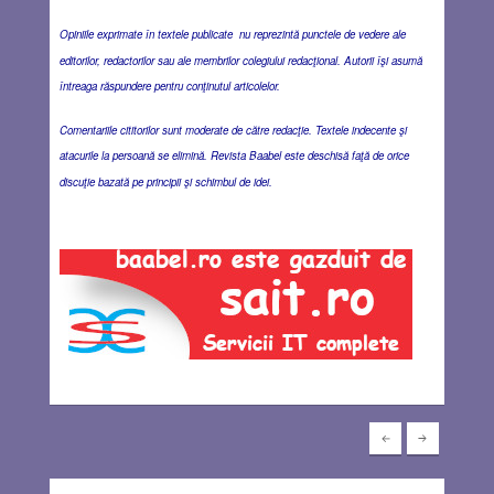
Opiniile exprimate în textele publicate nu reprezintă punctele de vedere ale
editorilor, redactorilor sau ale membrilor colegiului redacţional. Autorii îşi asumă
întreaga răspundere pentru conţinutul articolelor.
Comentariile cititorilor sunt moderate de către redacţie. Textele indecente şi
atacurile la persoană se elimină. Revista Baabel este deschisă faţă de orice
discuţie bazată pe principii şi schimbul de idei.