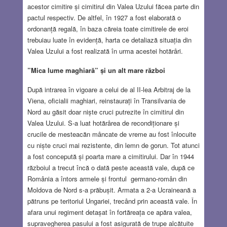
acestor cimitire și cimitirul din Valea Uzului făcea parte din
pactul respectiv. De altfel, în 1927 a fost elaborată o
ordonanță regală, în baza căreia toate cimitirele de eroi
trebuiau luate în evidență, harta ce detaliază situația din
Valea Uzului a fost realizată în urma acestei hotărâri.
”Mica lume maghiară” și un alt mare război
După intrarea în vigoare a celui de al II-lea Arbitraj de la
Viena, oficialii maghiari, reinstaurați în Transilvania de
Nord au găsit doar niște cruci putrezite în cimitirul din
Valea Uzului. S-a luat hotărârea de recondiționare și
crucile de mesteacăn mâncate de vreme au fost înlocuite
cu niște cruci mai rezistente, din lemn de gorun. Tot atunci
a fost concepută și poarta mare a cimitirului. Dar în 1944
războiul a trecut încă o dată peste această vale, după ce
România a întors armele și frontul germano-român din
Moldova de Nord s-a prăbușit. Armata a 2-a Ucraineană a
pătruns pe teritoriul Ungariei, trecând prin această vale. În
afara unui regiment detașat în fortăreața ce apăra valea,
supravegherea pasului a fost asigurată de trupe alcătuite