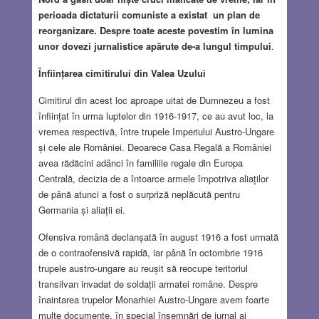
perioada dictaturii comuniste a existat un plan de
reorganizare. Despre toate aceste povestim în lumina
unor dovezi jurnalistice apărute de-a lungul timpului
.
Înființarea cimitirului din Valea Uzului
Cimitirul din acest loc aproape uitat de Dumnezeu a fost
înființat în urma luptelor din 1916-1917, ce au avut loc, la
vremea respectivă, între trupele Imperiului Austro-Ungare
și cele ale României. Deoarece Casa Regală a României
avea rădăcini adânci în familiile regale din Europa
Centrală, decizia de a întoarce armele împotriva aliaților
de până atunci a fost o surpriză neplăcută pentru
Germania și aliații ei.
Ofensiva română declanșată în august 1916 a fost urmată
de o contraofensivă rapidă, iar până în octombrie 1916
trupele austro-ungare au reușit să reocupe teritoriul
transilvan invadat de soldații armatei române. Despre
înaintarea trupelor Monarhiei Austro-Ungare avem foarte
multe documente, în special însemnări de jurnal ai