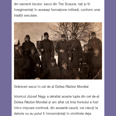
din oamenii locului: secui din Trei Scaune, tați și fii
înregimentați în aceeași formațiune militară, conform unei
tradiții seculare.
Grăniceri secui în cel de al Doilea Război Mondial
Istoricul József Nagy a detaliat aceste lupte din cel de-al
Doilea Război Mondial și am aflat că linia frontului a fost
într-o mișcare continuă, din această cauză, cei căzuți la
datorie nu au putut fi înmormântați în cimitirele deja