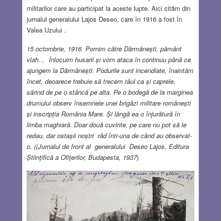
militarilor care au participat la aceste lupte. Aici cităm din
jurnalul generalului Lajos Deseo, care în 1916 a fost în
Valea Uzului .
15 octombrie, 1916. Pornim către Dărmănești, pământ
vlah… Înlocuim husarii și vom ataca în continuu până ce
ajungem la Dărmănești. Podurile sunt incendiate, înaintăm
încet, deoarece trebuie să trecem râul ca și caprele,
sărind de pe o stâncă pe alta. Pe o bodegă de la marginea
drumului observ însemnele unei brigăzi militare românești
și inscripția România Mare. Și lângă ea o înjurătură în
limba maghiară. Doar două cuvinte, pe care nu pot să le
redau, dar ostașii noștri râd într-una de cănd au observat-
o. ((Jurnalul de front al generalului Deseo Lajos, Editura
Științifică a Ofițerilor, Budapesta, 1937
)