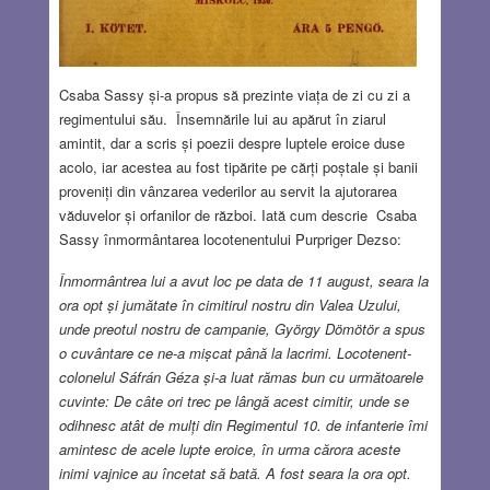
Csaba Sassy și-a propus să prezinte viața de zi cu zi a
regimentului său. Însemnările lui au apărut în ziarul
amintit, dar a scris și poezii despre luptele eroice duse
acolo, iar acestea au fost tipărite pe cărți poștale și banii
proveniți din vânzarea vederilor au servit la ajutorarea
văduvelor și orfanilor de război. Iată cum descrie Csaba
Sassy înmormântarea locotenentului Purpriger Dezso:
Înmormântrea lui a avut loc pe data de 11 august, seara la
ora opt și jumătate în cimitirul nostru din Valea Uzului,
unde preotul nostru de campanie, György Dömötör a spus
o cuvântare ce ne-a mișcat până la lacrimi. Locotenent-
colonelul Sáfrán Géza și-a luat rămas bun cu următoarele
cuvinte: De câte ori trec pe lângă acest cimitir, unde se
odihnesc atât de mulți din Regimentul 10. de infanterie îmi
amintesc de acele lupte eroice, în urma cărora aceste
inimi vajnice au încetat să bată. A fost seara la ora opt.