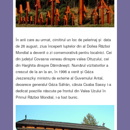
În anii care au urmat, cimitirul un loc de pelerinaj și data
de 26 august, ziua începerii luptelor din al Doilea Război
Mondial a devenit o zi comemorativă pentru localnici. Cei
din județul Covasna veneau dinspre valea Oituzului, cei
din Harghita dinspre Dărmănești. Numărul vizitatorilor a
crescut de la an la an, în 1996 a venit și Géza
Jeszenszky ministru de externe al Guvernului Antal,
deoarece generalul Géza Sáfrán, căruia Csaba Sassy i-a
dedicat poeziile născute pe frontul din Valea Uzului în
Primul Război Mondial, i-a fost bunic.