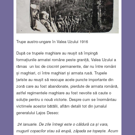
Trupe austro-ungare în Valea Uzului 1916
După ce trupele maghiare au reușit să împingă
formațiunile armatei române peste graniță, Valea Uzului a
rămas un loc de ciocniri permanente, dar nu între români
și maghiari, ci între maghiari și armata rusă. Trupele
țariste au reușit să reocupe acele puncte importante din
zonă care au fost abandonate, pierdute de armata română,
astfel regimentele maghiare au fost nevoite să caute o
soluție pentru o nouă victorie. Despre cum se înormântau
victimele acestor bătălii, aflăm detalii tot din jurnalul
generalului Lajos Deseo:
24 ianuarie. De zile întregi este o căldură ca și vara,
mugurii copacilor stau să erupă, zăpada se topește. Acum