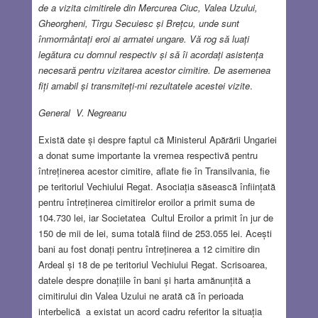
de a vizita cimitirele din Mercurea Ciuc, Valea Uzului,
Gheorgheni, Tîrgu Secuiesc și Brețcu, unde sunt
înmormântați eroi ai armatei ungare. Vă rog să luați
legătura cu domnul respectiv și să îi acordați asistența
necesară pentru vizitarea acestor cimitire. De asemenea
fiți amabil și transmiteți-mi rezultatele acestei vizite
.
General V. Negreanu
Există date și despre faptul că Ministerul Apărării Ungariei
a donat sume importante la vremea respectivă pentru
întreținerea acestor cimitire, aflate fie în Transilvania, fie
pe teritoriul Vechiului Regat. Asociația săsească înființată
pentru întreținerea cimitirelor eroilor a primit suma de
104.730 lei, iar Societatea Cultul Eroilor a primit în jur de
150 de mii de lei, suma totală fiind de 253.055 lei. Acești
bani au fost donați pentru întreținerea a 12 cimitire din
Ardeal și 18 de pe teritoriul Vechiului Regat. Scrisoarea,
datele despre donațiile în bani și harta amănunțită a
cimitirului din Valea Uzului ne arată că în perioada
interbelică a existat un acord cadru referitor la situația