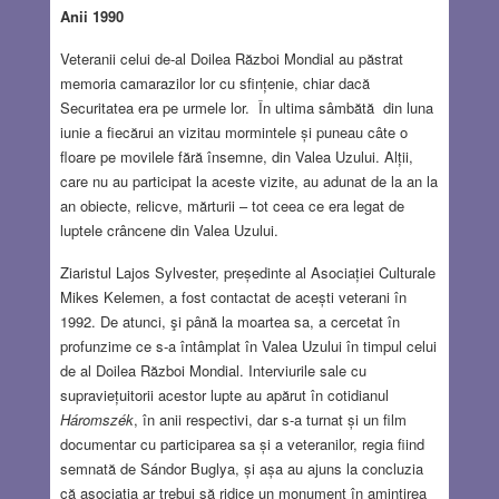
Anii 1990
Veteranii celui de-al Doilea Război Mondial au păstrat
memoria camarazilor lor cu sfințenie, chiar dacă
Securitatea era pe urmele lor. În ultima sâmbătă din luna
iunie a fiecărui an vizitau mormintele și puneau câte o
floare pe movilele fără însemne, din Valea Uzului. Alții,
care nu au participat la aceste vizite, au adunat de la an la
an obiecte, relicve, mărturii – tot ceea ce era legat de
luptele crâncene din Valea Uzului.
Ziaristul Lajos Sylvester, președinte al Asociației Culturale
Mikes Kelemen, a fost contactat de acești veterani în
1992. De atunci, şi până la moartea sa, a cercetat în
profunzime ce s-a întâmplat în Valea Uzului în timpul celui
de al Doilea Război Mondial. Interviurile sale cu
supraviețuitorii acestor lupte au apărut în cotidianul
Háromszék
, în anii respectivi, dar s-a turnat și un film
documentar cu participarea sa și a veteranilor, regia fiind
semnată de Sándor Buglya, și așa au ajuns la concluzia
că asociația ar trebui să ridice un monument în amintirea