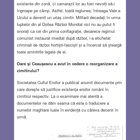
existente din zonă, ci camarazii lor au fost nevoiți să-i
îngroape pe câmp. Astfel, toată regiunea, întreaga Vale a
Uzului a devenit un uriaș cimitir. Militarii decedați în urma
luptelor din al Doilea Război Mondial nici nu au putut fi
onorați ca cei din prima conflagrație, deoarece regimul
comunist instaurat imediat după război, i-a etichetat
criminali de război hortiști-fasciști și a încercat să șteargă
toate amintirile legate de ei.
Oare și Ceaușescu a avut în vedere o reorganizare a
cimitirului?
Societatea Cultul Eroilor a publicat anumit documente prin
care dorește să justifice existența eroilor români în
cimitirul respectiv. La o examinare mai atentă a
documentelor ne dăm seama că este o traducere a
numelor maghiare luate în evidență cu câteva decenii în
urmă.