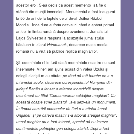
acestor eroi. S-au decis ca acest memento să fie o
stâncă din munții incendiați. Monumentul a fost inaugurat
la 50 de ani de la luptele celui de-al Doilea Război
Mondial. Încă dura euforia dezvelirii când a apărut primul
articol în limba română despre eveniment. Jurnalistul
Lajos Sylvester a răspuns la acuzațiile jurnalistului
băcăuan în ziarul
Háromszék
, deoarece mass media
română nu a vrut să publice replica maghiarilor.
Și osemintele ni le fură dacă mormintele noastre nu sunt
însemnate. Vineri am ajuns acasă din valea Uzului și
colegii ziariști m-au căutat
pe rând să mă întrebe ce s-a
întâmplat acolo, deoarece corespondentul Rompres din
județul Bacău a lansat o relatare incredibilă despre
eveniment cu titlul ”Comemorarea soldaților maghiari”. Cu
această ocazie scrie ziaristul, „s-a dezvelit un monument.
În timpul așezării coroanelor de flori s-a cântat imnul
Ungariei și pe câteva mașini s-a arborat steagul maghiar”.
Imnul maghiar nu a fost intonat, special să nu lezeze
sentimentele patrioților gen colegul ziarist. Deși a fost