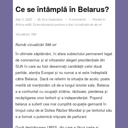
Ce se întâmplă în Belarus?
Sep 3, 2020
By
Eva Galambos
4 comments
Posted in:
Arhiva editii
,
Extern
Aceasta postare a fost vizualizata de de ori
Vizualizari:
596
Număr vizualizări 596 ori
În ultimele săptămâni, în afara subiectului permanent legat
de coronavirus și al viitoarelor alegeri prezidențiale din
SUA în care au fost desemnați candidații celor două
partide, atenția Europei și nu numai a ei este îndreptată
către Belarus. Dacă ne referim la situația de acolo, poate
merită să menționăm că de-a lungul istoriei sale, Belarus
s-a confruntat cu ocupații străine, războaie, pierderea și
recâștigarea unor teritorii și a independenței. Poporul
belarus a suferit cea mai cumplită ocupație germană în
timpul celui de-al Doilea Război Mondial și pe teritoriul său
s-a format o puternică mișcare de partizani.
După destrămarea URSS, din care a făcut parte și