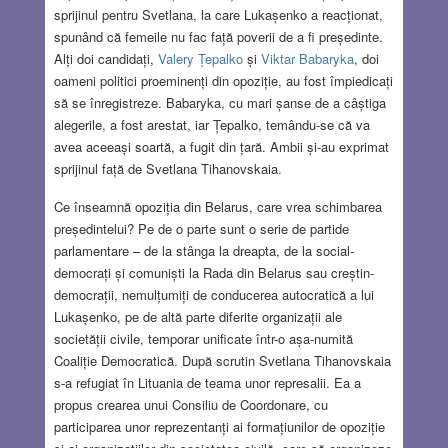
sprijinul pentru Svetlana, la care Lukașenko a reacționat,
spunând că femeile nu fac față poverii de a fi președinte.
Alți doi candidați,
Valery Țepalko
și
Viktar Babaryka
, doi
oameni politici proeminenți din opoziție, au fost împiedicați
să se înregistreze. Babaryka, cu mari șanse de a câștiga
alegerile, a fost arestat, iar Țepalko, temându-se că va
avea aceeași soartă, a fugit din țară. Ambii și-au exprimat
sprijinul față de Svetlana Tihanovskaia.
Ce înseamnă opoziția din Belarus, care vrea schimbarea
președintelui? Pe de o parte sunt o serie de partide
parlamentare – de la stânga la dreapta, de la social-
democrați și comuniști la Rada din Belarus sau creștin-
democrații, nemulțumiți de conducerea autocratică a lui
Lukașenko, pe de altă parte diferite organizații ale
societății civile, temporar unificate într-o așa-numită
Coaliție Democratică. După scrutin Svetlana Tihanovskaia
s-a refugiat în Lituania de teama unor represalii. Ea a
propus crearea unui Consiliu de Coordonare, cu
participarea unor reprezentanți ai formațiunilor de opoziție