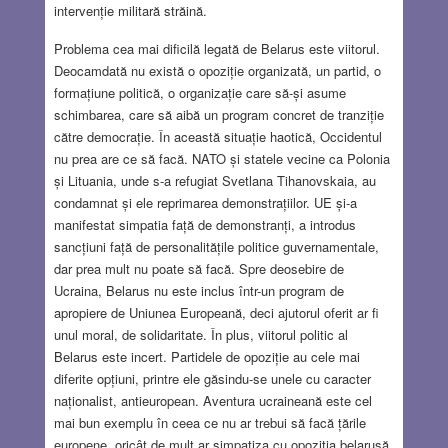
intervenție militară străină.
Problema cea mai dificilă legată de Belarus este viitorul.
Deocamdată nu există o opoziție organizată, un partid, o
formațiune politică, o organizație care să-și asume
schimbarea, care să aibă un program concret de tranziție
către democrație. În această situație haotică, Occidentul
nu prea are ce să facă. NATO și statele vecine ca Polonia
și Lituania, unde s-a refugiat Svetlana Tihanovskaia, au
condamnat și ele reprimarea demonstrațiilor. UE și-a
manifestat simpatia față de demonstranți, a introdus
sancțiuni față de personalitățile politice guvernamentale,
dar prea mult nu poate să facă. Spre deosebire de
Ucraina, Belarus nu este inclus într-un program de
apropiere de Uniunea Europeană, deci ajutorul oferit ar fi
unul moral, de solidaritate. În plus, viitorul politic al
Belarus este incert. Partidele de opoziție au cele mai
diferite opțiuni, printre ele găsindu-se unele cu caracter
naționalist, antieuropean. Aventura ucraineană este cel
mai bun exemplu în ceea ce nu ar trebui să facă țările
europene, oricât de mult ar simpatiza cu opoziția belarusă.