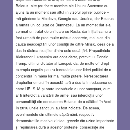
Belarus, alte țări foste membre ale Uniunii Sovietice au
ajuns la un moment sau altul în vizorul opiniei publice –
mă gândesc la Moldova, Georgia sau Ucraina, dar Belarus
a rămas un loc uitat de Dumnezeu. La un momet dat s-a
semnat un tratat de unificare cu Rusia, dar inițiativa nu a
fost urmată de prea multe măsuri concrete, mai ales din
cauza neacceptării unor condiții de către Minsk, ceea ce a
dus la răcirea relațiilor dintre cele două țări. Președintele
Aleksandr Lukașenko era considerat, potrivit lui Donald
Trump, ultimul dictator al Europei, dat de multe ori drept
exemplu negativ pentru încercările unor lideri politici de a
concentra în mâna lor mai multă putere. Nerespectarea
drepturilor omului în această țară a dus la introducerea de
către UE, SUA și state individuale a unor sancțiuni, cum
ar fi interdicția vânzării de arme, sau interdicția unor
personalități din conducerea Belarus de a călători în Vest.
În 2016 unele sancțiuni au fost ridicate. De aceea,
evenimentele din ultimele săptămâni, respectiv
demonstrațiile masive zilnice, grevele din uzine importante
și reprimarea dură a acestor proteste, consecințe ale