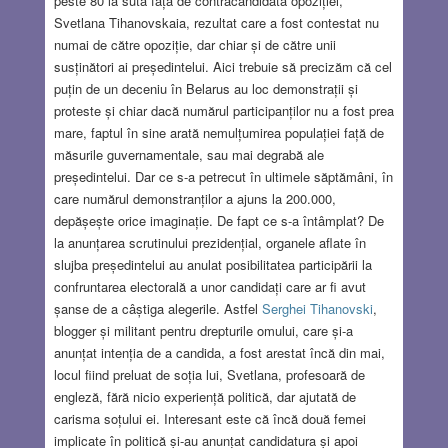
peste 80 la sută față de contracandidata opoziției,
Svetlana Tihanovskaia, rezultat care a fost contestat nu
numai de către opoziție, dar chiar și de către unii
susținători ai președintelui. Aici trebuie să precizăm că cel
puțin de un deceniu în Belarus au loc demonstrații și
proteste și chiar dacă numărul participanților nu a fost prea
mare, faptul în sine arată nemulțumirea populației față de
măsurile guvernamentale, sau mai degrabă ale
președintelui. Dar ce s-a petrecut în ultimele săptămâni, în
care numărul demonstranților a ajuns la 200.000,
depășește orice imaginație. De fapt ce s-a întâmplat? De
la anunțarea scrutinului prezidențial, organele aflate în
slujba președintelui au anulat posibilitatea participării la
confruntarea electorală a unor candidați care ar fi avut
șanse de a câștiga alegerile. Astfel
Serghei Tihanovski
,
blogger și militant pentru drepturile omului, care și-a
anunțat intenția de a candida, a fost arestat încă din mai,
locul fiind preluat de soția lui, Svetlana, profesoară de
engleză, fără nicio experiență politică, dar ajutată de
carisma soțului ei. Interesant este că încă două femei
implicate în politică și-au anunțat candidatura și apoi