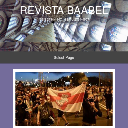
REVISTA BAABEL
ISSN 2734-4967, ISSN-L 2734-4967
Select Page