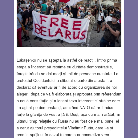
Lukașenko nu se aștepta la astfel de reacții. Într-o primă
etapă a încercat să reprime cu duritate demonstrațiile,
înregistrându-se doi morți și mii de persoane arestate. La
protestul Occidentului a eliberat o parte din arestați, a
declarat că eventual ar fi de acord cu organizarea de noi
alegeri, după ce va fi elaborată și aprobată prin referendum
o nouă constituție și a lansat teza intervenției străine care
i-a agitat pe demonstanți, acuzând NATO că ar fi adus
forțe la granița de vest a țării. Deși, așa cum am arătat, în
ultimul timp relațiile cu Rusia nu au fost cele mai bune, el
a cerut ajutorul președintelui Vladimir Putin, care i-a și
promis sprijinul în cazul în care s-ar concretiza vreo