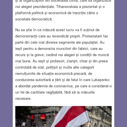
și ai organizațiilor din societatea civilă, care să organizeze
noi alegeri prezidențiale. Tihanovskaia a prezentat și o
platformă politică și economică de tranziție către o
societate democratică.
Nu se știe în ce măsură acest lucru va fi suținut de
demonstranții care au revendicăr proprii. Protestatarii fac
parte din cele mai diverse segmente ale populației. Au
ieșit pentru a demonstra muncitori din fabrici, care au
recurs și la greve, cerând noi alegeri și condiții de muncă
mai bune. Au ieșit și profesori, ziariști, chiar și din presa
controlată de stat, polițiști și multe alte categorii
nemulțumite de situația economică precară, de
conducerea autoritară a țării și de felul în care Lukașenko
a abordat pandemia de coronavirus, pe care a considerat-o
un fel de cantitate neglijabilă, fără să ia măsurile
necesare.