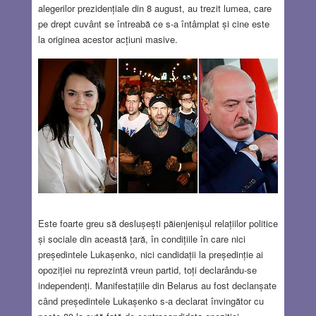
alegerilor prezidențiale din 8 august, au trezit lumea, care
pe drept cuvânt se întreabă ce s-a întâmplat și cine este
la originea acestor acțiuni masive.
Este foarte greu să deslușești păienjenișul relațiilor politice
și sociale din această țară, în condițiile în care nici
președintele Lukașenko, nici candidații la președinție ai
opoziției nu reprezintă vreun partid, toți declarându-se
independenți. Manifestațiile din Belarus au fost declanșate
când președintele Lukașenko s-a declarat învingător cu