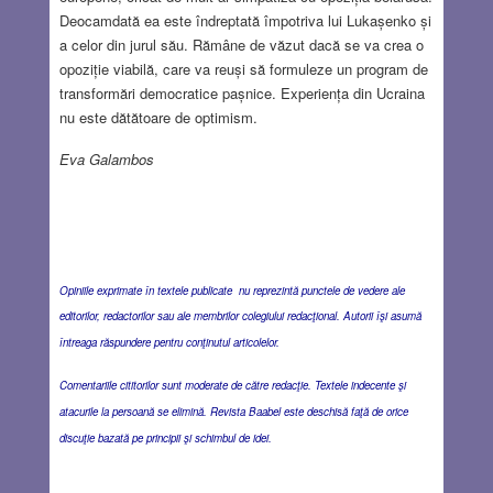
Deocamdată ea este îndreptată împotriva lui Lukașenko și
a celor din jurul său. Rămâne de văzut dacă se va crea o
opoziție viabilă, care va reuși să formuleze un program de
transformări democratice pașnice. Experiența din Ucraina
nu este dătătoare de optimism.
Eva Galambos
Opiniile exprimate în textele publicate nu reprezintă punctele de vedere ale
editorilor, redactorilor sau ale membrilor colegiului redacţional. Autorii îşi asumă
întreaga răspundere pentru conţinutul articolelor.
Comentariile cititorilor sunt moderate de către redacţie. Textele indecente şi
atacurile la persoană se elimină. Revista Baabel este deschisă faţă de orice
discuţie bazată pe principii şi schimbul de idei.