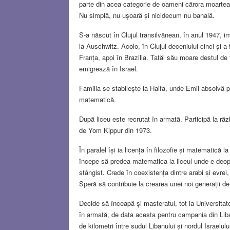
parte din acea categorie de oameni cărora moartea 
Nu simplă, nu ușoară și nicidecum nu banală.
S-a născut în Clujul transilvănean, în anul 1947, 
la Auschwitz. Acolo, în Clujul deceniului cinci și-a
Franța, apoi în Brazilia. Tatăl său moare destul de t
emigrează în Israel.
Familia se stabilește la Haifa, unde Emil absolvă pr
matematică.
După liceu este recrutat în armată. Participă la răz
de Yom Kippur din 1973.
În paralel își ia licența în filozofie și matematică 
începe să predea matematica la liceul unde e deopotr
stângist. Crede în coexistența dintre arabi și evre
Speră să contribuie la crearea unei noi generații de
Decide să înceapă și masteratul, tot la Universitate
în armată, de data acesta pentru campania din Lib
de kilometri între sudul Libanului și nordul Israelul