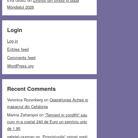
Eva Grosz
on
Zvonuri din timpul și după
Mondialul 2026
Login
Log in
Entries feed
Comments feed
WordPress.org
Recent Comments
Veronica Rozenberg
on
Operațiunea Achse și
masacrul din Cefalonia
Marina Zaharopol
on
“Termeni și condiții” sau
cum m-a costat 240 de Euro un serviciu unic
de 1.95
gabriel+gurman
on
„Promisiunile” primei nopți