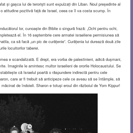
rafat și gașca lui de teroriști sunt expulzați din Liban. Noul președinte al
o atitudine pozitivă față de Israel, ceea ce îl va costa scump. În
ducătorul lor, cunoaște din Biblie o singură frază: „Ochi pentru ochi,
ompletează el. În 16 septembrie cere armatei israeliene permisiunea să
Shatila, ca să facă „un pic de curățenie”. Curățenia lui durează două zile
ile locuitorilor taberei.
lumea e scandalizată. E drept, era vorba de palestinieni, adică dușmani,
vite. Imaginile le amintesc multor israelieni de ororile Holocaustului. Se
tabilește că Israelul poartă o răspundere indirectă pentru cele
haron, care ar fi trebuit să anticipeze cele ce aveau să se întâmple, să
măcinat de îndoieli. Sharon e totuși eroul din războiul de Yom Kippur!