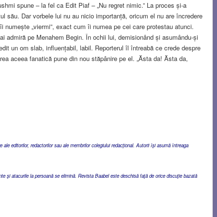
ushmi spune – la fel ca Edit Piaf – „Nu regret nimic.” La proces și-a
tul său. Dar vorbele lui nu au nicio importanță, oricum el nu are încredere
 îi numește „viermi”, exact cum îi numea pe cei care protestau atunci.
 mai admiră pe Menahem Begin. În ochii lui, demisionând și asumându-și
it un om slab, influențabil, labil. Reporterul îl întreabă ce crede despre
irea aceea fanatică pune din nou stăpânire pe el. „Ăsta da! Ăsta da,
ale editorilor, redactorilor sau ale membrilor colegiului redacţional. Autorii îşi asumă întreaga
ente şi atacurile la persoană se elimină. Revista Baabel este deschisă faţă de orice discuţie bazată