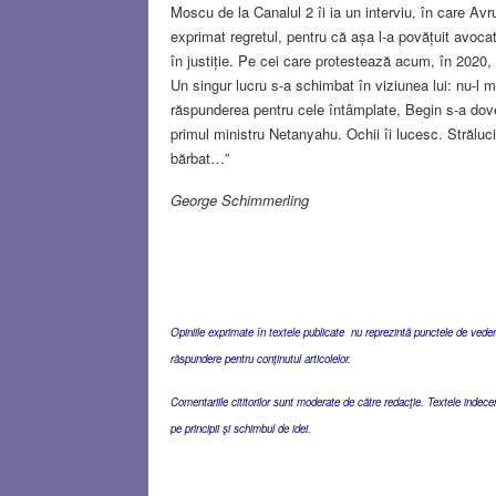
Moscu de la Canalul 2 îi ia un interviu, în care Avr
exprimat regretul, pentru că așa l-a povățuit avoca
în justiție. Pe cei care protestează acum, în 2020,
Un singur lucru s-a schimbat în viziunea lui: nu-l
răspunderea pentru cele întâmplate, Begin s-a doved
primul ministru Netanyahu. Ochii îi lucesc. Străluc
bărbat…”
George Schimmerling
Opiniile exprimate în textele publicate nu reprezintă punctele de vedere 
răspundere pentru conţinutul articolelor.
Comentariile cititorilor sunt moderate de către redacţie. Textele indec
pe principii şi schimbul de idei.