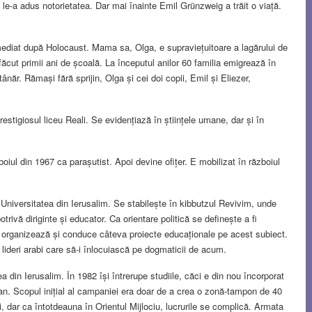
le-a adus notorietatea. Dar mai înainte Emil Grünzweig a trăit o viață.
imediat după Holocaust. Mama sa, Olga, e supraviețuitoare a lagărului de
 făcut primii ani de școală. La începutul anilor 60 familia emigrează în
ânăr. Rămași fără sprijin, Olga și cei doi copii, Emil și Eliezer,
estigiosul liceu Reali. Se evidențiază în științele umane, dar și în
boiul din 1967 ca parașutist. Apoi devine ofițer. E mobilizat în războiul
la Universitatea din Ierusalim. Se stabilește în kibbutzul Revivim, unde
ivă diriginte și educator. Ca orientare politică se definește a fi
i, organizează și conduce câteva proiecte educaționale pe acest subiect.
 lideri arabi care să-i înlocuiască pe dogmaticii de acum.
a din Ierusalim. În 1982 își întrerupe studiile, căci e din nou încorporat
an. Scopul inițial al campaniei era doar de a crea o zonă-tampon de 40
ui, dar ca întotdeauna în Orientul Mijlociu, lucrurile se complică. Armata