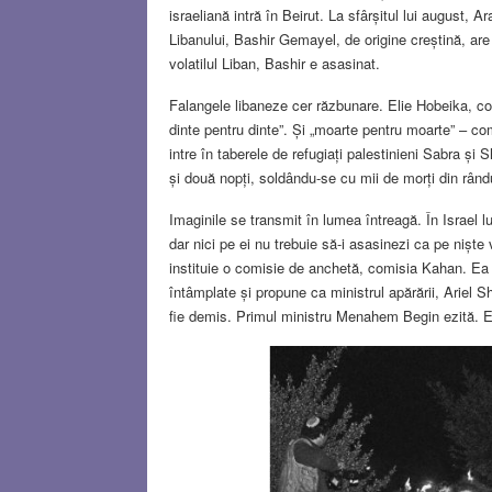
israeliană intră în Beirut. La sfârșitul lui august, A
Libanului, Bashir Gemayel, de origine creștină, are 
volatilul Liban, Bashir e asasinat.
Falangele libaneze cer răzbunare. Elie Hobeika, con
dinte pentru dinte”. Și „moarte pentru moarte” – c
intre în taberele de refugiați palestinieni Sabra și 
și două nopți, soldându-se cu mii de morți din rândur
Imaginile se transmit în lumea întreagă. În Israel 
dar nici pe ei nu trebuie să-i asasinezi ca pe niște 
instituie o comisie de anchetă, comisia Kahan. Ea s
întâmplate și propune ca ministrul apărării, Ariel S
fie demis. Primul ministru Menahem Begin ezită. E 