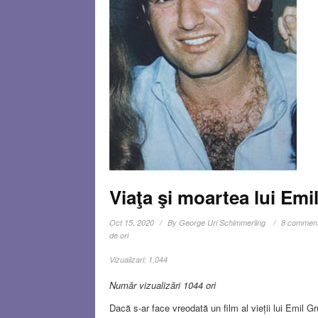
Viaţa şi moartea lui Em
Oct 15, 2020
By
George Uri Schimmerling
8 commen
de ori
Vizualizari:
1,044
Număr vizualizări 1044 ori
Dacă s-ar face vreodată un film al vieții lui Emil 