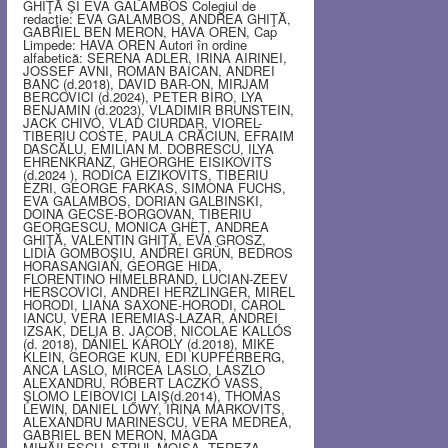
GHIŢĂ ŞI EVA GALAMBOS Colegiul de
redacţie: EVA GALAMBOS, ANDREA GHIŢĂ,
GABRIEL BEN MERON, HAVA OREN, Cap
Limpede: HAVA OREN Autori în ordine
alfabetică: SERENA ADLER, IRINA AIRINEI,
JOSSEF AVNI, ROMAN BAICAN, ANDREI
BANC (d.2018), DAVID BAR-ON, MIRJAM
BERCOVICI (d.2024), PETER BIRO, LYA
BENJAMIN (d.2023), VLADIMIR BRUNSTEIN,
JACK CHIVO, VLAD CIURDAR, VIOREL-
TIBERIU COSTE, PAULA CRĂCIUN, EFRAIM
DASCĂLU, EMILIAN M. DOBRESCU, ILYA
EHRENKRANZ, GHEORGHE EISIKOVITS
(d.2024 ), RODICA EIZIKOVITS, TIBERIU
EZRI, GEORGE FARKAS, SIMONA FUCHS,
EVA GALAMBOS, DORIAN GALBINSKI,
DOINA GECSE-BORGOVAN, TIBERIU
GEORGESCU, MONICA GHEŢ, ANDREA
GHIŢĂ, VALENTIN GHIŢĂ, EVA GROSZ,
LIDIA GOMBOŞIU, ANDREI GRÜN, BEDROS
HORASANGIAN, GEORGE HIDA,
FLORENTINO HIMELBRAND, LUCIAN-ZEEV
HERSCOVICI, ANDREI HERZLINGER, MIREL
HORODI, LIANA SAXONE-HORODI, CAROL
IANCU, VERA IEREMIAŞ-LAZAR, ANDREI
IZSAK, DELIA B. JACOB, NICOLAE KALLÓS
(d. 2018), DÁNIEL KÁROLY (d.2018), MIKE
KLEIN, GEORGE KUN, EDI KUPFERBERG,
ANCA LASLO, MIRCEA LASLO, LASZLO
ALEXANDRU, RÓBERT LACZKÓ VASS,
ŞLOMO LEIBOVICI LAIŞ(d.2014), THOMAS
LEWIN, DANIEL LŐWY, IRINA MARKOVITS,
ALEXANDRU MARINESCU, VERA MEDREA,
GABRIEL BEN MERON, MAGDA
MIHĂILESCU, STRUL MOISA, TEREZA