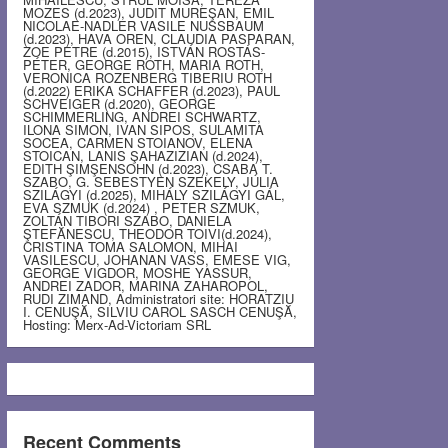
MOZES (d.2023), JUDIT MUREŞAN, EMIL
NICOLAE-NADLER VASILE NUSSBAUM
(d.2023), HAVA OREN, CLAUDIA PASPARAN,
ZOE PETRE (d.2015), ISTVÁN ROSTÁS-
PÉTER, GEORGE ROTH, MARIA ROTH,
VERONICA ROZENBERG TIBERIU ROTH
(d.2022) ERIKA SCHAFFER (d.2023), PAUL
SCHVEIGER (d.2020), GEORGE
SCHIMMERLING, ANDREI SCHWARTZ,
ILONA SIMON, IVAN SIPOS, SULAMITA
SOCEA, CARMEN STOIANOV, ELENA
STOICAN, LANIS ŞAHAZIZIAN (d.2024),
EDITH ŞIMŞENSOHN (d.2023), CSABA T.
SZABO, G. SEBESTYEN SZEKELY, JÚLIA
SZILÁGYI (d.2025), MIHÁLY SZILÁGYI GÁL,
EVA SZMUK (d.2024) , PETER SZMUK,
ZOLTÁN TIBORI SZABO, DANIELA
ŞTEFĂNESCU, THEODOR TOIVI(d.2024),
CRISTINA TOMA SALOMON, MIHAI
VASILESCU, JOHANAN VASS, EMESE VIG,
GEORGE VIGDOR, MOSHE YASSUR,
ANDREI ZADOR, MARINA ZAHAROPOL,
RUDI ZIMAND, Administratori site: HORATZIU
I. CENUŞĂ, SILVIU CAROL SASCH CENUŞĂ,
Hosting: Merx-Ad-Victoriam SRL
Recent Comments