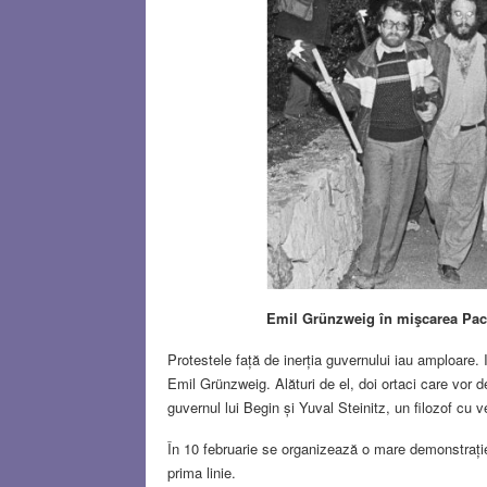
Emil Grünzweig în mişcarea Pa
Protestele față de inerția guvernului iau amploare. 
Emil Grünzweig. Alături de el, doi ortaci care vor de
guvernul lui Begin și Yuval Steinitz, un filozof cu 
În 10 februarie se organizează o mare demonstrație
prima linie.