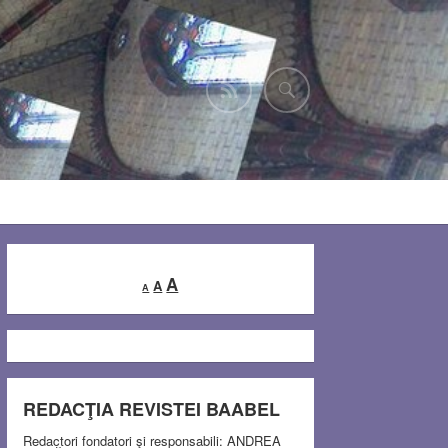
Decrease
Reset
Increase
A
A
A
font
font
font
size.
size.
size.
REDACŢIA REVISTEI BAABEL
Redactori fondatori şi responsabili: ANDREA