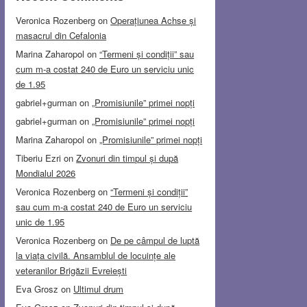
Veronica Rozenberg
on
Operațiunea Achse și
masacrul din Cefalonia
Marina Zaharopol
on
“Termeni și condiții” sau
cum m-a costat 240 de Euro un serviciu unic
de 1.95
gabriel+gurman
on
„Promisiunile” primei nopți
gabriel+gurman
on
„Promisiunile” primei nopți
Marina Zaharopol
on
„Promisiunile” primei nopți
Tiberiu Ezri
on
Zvonuri din timpul și după
Mondialul 2026
Veronica Rozenberg
on
“Termeni și condiții”
sau cum m-a costat 240 de Euro un serviciu
unic de 1.95
Veronica Rozenberg
on
De pe câmpul de luptă
la viața civilă. Ansamblul de locuințe ale
veteranilor Brigăzii Evreiești
Eva Grosz
on
Ultimul drum