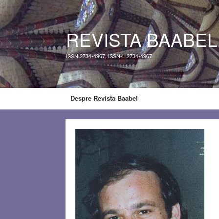
REVISTA BAABEL
ISSN 2734-4967, ISSN-L 2734-4967
Despre Revista Baabel