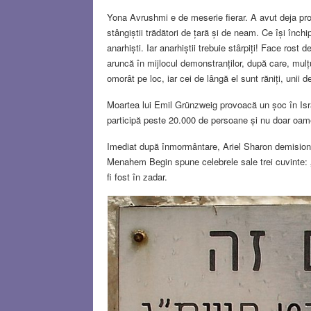
Yona Avrushmi e de meserie fierar. A avut deja prob
stângiștii trădători de țară și de neam. Ce își înch
anarhiști. Iar anarhiștii trebuie stârpiți! Face rost
aruncă în mijlocul demonstranților, după care, m
omorât pe loc, iar cei de lângă el sunt răniți, unii d
Moartea lui Emil Grünzweig provoacă un șoc în Isra
participă peste 20.000 de persoane și nu doar oam
Imediat după înmormântare, Ariel Sharon demisione
Menahem Begin spune celebrele sale trei cuvinte: 
fi fost în zadar.