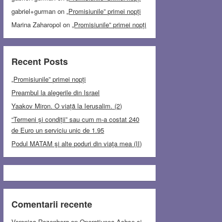
gabriel+gurman
on
„Promisiunile” primei nopți
Marina Zaharopol
on
„Promisiunile” primei nopți
Recent Posts
„Promisiunile” primei nopți
Preambul la alegerile din Israel
Yaakov Miron. O viață la Ierusalim. (2)
“Termeni și condiții” sau cum m-a costat 240
de Euro un serviciu unic de 1.95
Podul MATAM şi alte poduri din viaţa mea (II)
Comentarii recente
Veronica Rozenberg
on
Operațiunea Achse și