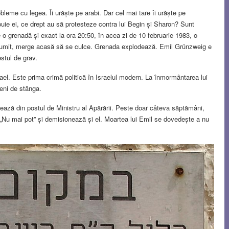
leme cu legea. Îi urăște pe arabi. Dar cel mai tare îi urăște pe
ipuie ei, ce drept au să protesteze contra lui Begin și Sharon? Sunt
 de o grenadă și exact la ora 20:50, în acea zi de 10 februarie 1983, o
ulțumit, merge acasă să se culce. Grenada explodează. Emil Grünzweig e
estul de grav.
el. Este prima crimă politică în Israelul modern. La înmormântarea lui
eni de stânga.
ază din postul de Ministru al Apărării. Peste doar câteva săptămâni,
„Nu mai pot” și demisionează și el. Moartea lui Emil se dovedește a nu