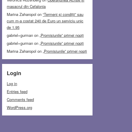
masacrul din Cefalonia
Marina Zaharopol
on
“Termeni și condiții” sau
cum m-a costat 240 de Euro un serviciu unic
de 1.95
gabriel+gurman
on
„Promisiunile” primei nopți
gabriel+gurman
on
„Promisiunile” primei nopți
Marina Zaharopol
on
„Promisiunile” primei nopți
Login
Log in
Entries feed
Comments feed
WordPress.org