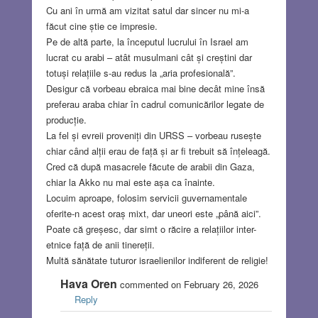
Cu ani în urmă am vizitat satul dar sincer nu mi-a
făcut cine știe ce impresie.
Pe de altă parte, la începutul lucrului în Israel am
lucrat cu arabi – atât musulmani cât și creștini dar
totuși relațiile s-au redus la „aria profesională”.
Desigur că vorbeau ebraica mai bine decât mine însă
preferau araba chiar în cadrul comunicărilor legate de
producție.
La fel și evreii proveniți din URSS – vorbeau rusește
chiar când alții erau de față și ar fi trebuit să înțeleagă.
Cred că după masacrele făcute de arabii din Gaza,
chiar la Akko nu mai este așa ca înainte.
Locuim aproape, folosim servicii guvernamentale
oferite-n acest oraș mixt, dar uneori este „până aici”.
Poate că greșesc, dar simt o răcire a relațiilor inter-
etnice față de anii tinereții.
Multă sănătate tuturor israelienilor indiferent de religie!
Hava Oren
commented on February 26, 2026
Reply