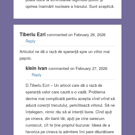
oprirea înarmării nucleare a Iranului. Sunt sceptică.
Tiberiu Ezri
commented on February 26, 2026
Reply
Articolul ne dă o rază de speranță spre un viitor mai
pașnic.
klein ivan
commented on February 27, 2026
Reply
D.Tiberiu Ezri – Un articol care dă o rază de
speranță celor care caută s-o vadă. Problema
devine mai complicată pentru aceștia cînd vrînd să
aducă corecții trecutului, periclitează viitorul. Să ne
înțelegem, nimic rău să ai intenții bune. Cînd ajuți
pe cineva, din banii tăi, ajuți pe cine oarecum
cunoscut, cît te ține propriul buzunar. Ideea de a
favoriza pe cineva la admitere îmi pare dăunătoare