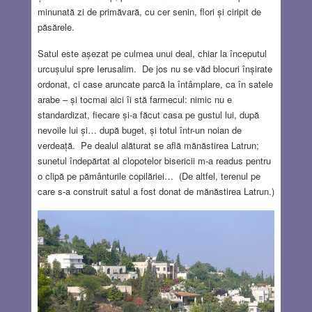
minunată zi de primăvară, cu cer senin, flori și ciripit de
păsărele.
Satul este așezat pe culmea unui deal, chiar la începutul
urcușului spre Ierusalim. De jos nu se văd blocuri înșirate
ordonat, ci case aruncate parcă la întâmplare, ca în satele
arabe – și tocmai aici îi stă farmecul: nimic nu e
standardizat, fiecare și-a făcut casa pe gustul lui, după
nevoile lui și… după buget, și totul într-un noian de
verdeață. Pe dealul alăturat se află mănăstirea Latrun;
sunetul îndepărtat al clopotelor bisericii m-a readus pentru
o clipă pe pământurile copilăriei… (De altfel, terenul pe
care s-a construit satul a fost donat de mănăstirea Latrun.)