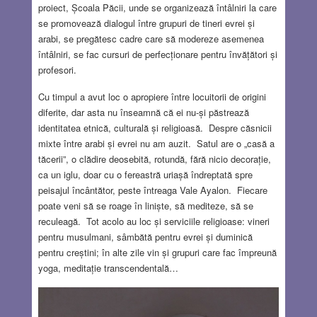
proiect, Școala Păcii, unde se organizează întâlniri la care
se promovează dialogul între grupuri de tineri evrei și
arabi, se pregătesc cadre care să modereze asemenea
întâlniri, se fac cursuri de perfecționare pentru învățători și
profesori.
Cu timpul a avut loc o apropiere între locuitorii de origini
diferite, dar asta nu înseamnă că ei nu-și păstrează
identitatea etnică, culturală și religioasă. Despre căsnicii
mixte între arabi și evrei nu am auzit. Satul are o „casă a
tăcerii”, o clădire deosebită, rotundă, fără nicio decorație,
ca un iglu, doar cu o fereastră uriașă îndreptată spre
peisajul încântător, peste întreaga Vale Ayalon. Fiecare
poate veni să se roage în liniște, să mediteze, să se
reculeagă. Tot acolo au loc și serviciile religioase: vineri
pentru musulmani, sâmbătă pentru evrei și duminică
pentru creștini; în alte zile vin și grupuri care fac împreună
yoga, meditație transcendentală…