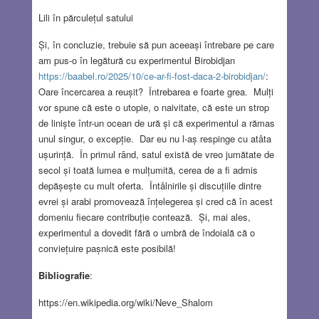
Lili în părculețul satului
Și, în concluzie, trebuie să pun aceeași întrebare pe care
am pus-o în legătură cu experimentul Birobidjan
https://baabel.ro/2025/10/ce-ar-fi-fost-daca-2-birobidjan/
:
Oare încercarea a reușit? Întrebarea e foarte grea. Mulți
vor spune că este o utopie, o naivitate, că este un strop
de liniște într-un ocean de ură și că experimentul a rămas
unul singur, o excepție. Dar eu nu l-aș respinge cu atâta
ușurință. În primul rând, satul există de vreo jumătate de
secol și toată lumea e mulțumită, cerea de a fi admis
depășește cu mult oferta. Întâlnirile și discuțiile dintre
evrei și arabi promovează înțelegerea și cred că în acest
domeniu fiecare contribuție contează. Și, mai ales,
experimentul a dovedit fără o umbră de îndoială că o
conviețuire pașnică este posibilă!
Bibliografie
:
https://en.wikipedia.org/wiki/Neve_Shalom