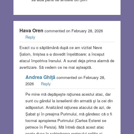
Hava Oren
commented on February 28, 2026
Reply
Exact cu o săptămână după ce am vizitat Neve
Șalom, liniștea s-a dovedit înșelătoare: a început
atacul împotriva Iranului. A sunat deja prima alarmă de
avertizare. Să vedem ce ne mai așteaptă.
Andrea Ghiţă
commented on February 28,
2026
Reply
Pe mine mă depăşeşte raţiunea acestui atac, dar
sunt cu gândul la israelienii din armată şi la cei din
adăposturi. Analizând raţiunea atacului de azi, de
Şabat şi în preajma Purimului, mă gândesc că o fi
tocmai apropierea Purimului (Cartea Esterei se
petrece în Persia). Mă întreb dacă acest atac
poate duce la schimbarea regimului politic şi