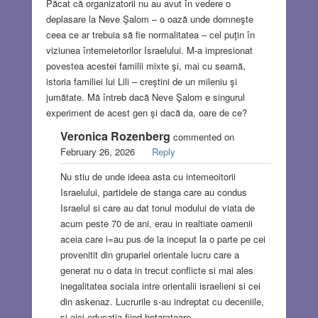
Păcat că organizatorii nu au avut în vedere o
deplasare la Neve Şalom – o oază unde domneşte
ceea ce ar trebuia să fie normalitatea – cel puţin în
viziunea întemeietorilor Israelului. M-a impresionat
povestea acestei familii mixte şi, mai cu seamă,
istoria familiei lui Lili – creştini de un mileniu şi
jumătate. Mă întreb dacă Neve Şalom e singurul
experiment de acest gen şi dacă da, oare de ce?
Veronica Rozenberg
commented on
February 26, 2026
Reply
Nu stiu de unde ideea asta cu intemeoitorii
Israelului, partidele de stanga care au condus
Israelul si care au dat tonul modului de viata de
acum peste 70 de ani, erau in realtiate oamenii
aceia care i=au pus de la inceput la o parte pe cei
provenitit din grupariel orientale lucru care a
generat nu o data in trecut conflicte si mai ales
inegalitatea sociala intre orientalii israelieni si cei
din askenaz. Lucrurile s-au indreptat cu deceniile,
si aici educatia fiind hotaratoare.