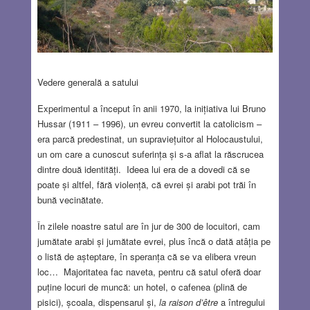
Vedere generală a satului
Experimentul a început în anii 1970, la inițiativa lui Bruno
Hussar (1911 – 1996), un evreu convertit la catolicism –
era parcă predestinat, un supraviețuitor al Holocaustului,
un om care a cunoscut suferința și s-a aflat la răscrucea
dintre două identități. Ideea lui era de a dovedi că se
poate și altfel, fără violență, că evrei și arabi pot trăi în
bună vecinătate.
În zilele noastre satul are în jur de 300 de locuitori, cam
jumătate arabi și jumătate evrei, plus încă o dată atâția pe
o listă de așteptare, în speranța că se va elibera vreun
loc… Majoritatea fac naveta, pentru că satul oferă doar
puține locuri de muncă: un hotel, o cafenea (plină de
pisici), școala, dispensarul și,
la raison d’être
a întregului