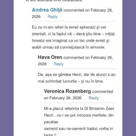
Andrea Ghiţă
commented on February 26,
2026
Reply
Eu nu m-am referi la evreii aşkenazi şi cei
orientali, ci la faptul că – dacă ştiu bine – iniţial.
Isrealul era imaginat ca un loc unde evreii şi
arabii urmau să convieţuiască în armonie.
Hava Oren
commented on February 26,
2026
Reply
Da, așa se gândea Herzl, dar de atunci s-au
mai schimbat lucrurile – și nu în bine.
Veronica Rozenberg
commented
on February 26, 2026
Reply
Mi-a placut referinta la Dl Biniamin Zeev
Herzl…nu i se pot micsora meritele, din
pacatae
oamenii sau ne-oamenii traduc vorba in
fapta !!