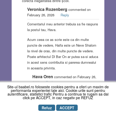
corecta inegalitatea dintre școli.
Veronica Rozenberg
commented on
February 26, 2026
Reply
Comentariul meu anterior trebuia sa fie raspuns
la postul tau, Hava.
Acum ceea ce as scrie este ca din multe
puncte de vedere, Haifa este un Neve Shalom
la nivel de oras, din multe puncte de vedere.
Poate arhitectul Dl Bar On ar putea sa-si aduca
in acest sens contributia si parerea dumnealui
in aceasta privinta.
Hava Oren
commented on February 26,
2026
Reply
Site-ul baabel.ro foloseste cookies pentru a oferi un maxim de
performanta experientei tale aici. Cookie-urile sunt pentru
Ar fi o contribuție bine-venită.
autentificare, statistici trafic Pentru a continua te rugam sa dai
click pe ACCEPT, in caz negativ pe REFUZ
Refuz
ACCEPT