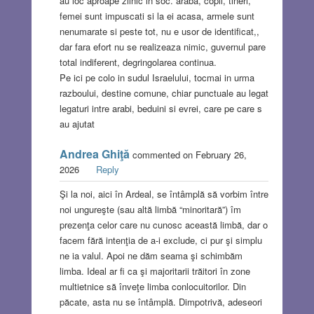
au loc aproape zilnic in soc. araba, copii, tineri,
femei sunt impuscati si la ei acasa, armele sunt
nenumarate si peste tot, nu e usor de identificat,,
dar fara efort nu se realizeaza nimic, guvernul pare
total indiferent, degringolarea continua.
Pe ici pe colo in sudul Israelului, tocmai in urma
razboului, destine comune, chiar punctuale au legat
legaturi intre arabi, beduini si evrei, care pe care s
au ajutat
Andrea Ghiţă
commented on February 26,
2026
Reply
Şi la noi, aici în Ardeal, se întâmplă să vorbim între
noi ungureşte (sau altă limbă “minoritară”) îm
prezenţa celor care nu cunosc această limbă, dar o
facem fără intenţia de a-i exclude, ci pur şi simplu
ne ia valul. Apoi ne dăm seama şi schimbăm
limba. Ideal ar fi ca şi majoritarii trăitori în zone
multietnice să înveţe limba conlocuitorilor. Din
păcate, asta nu se întâmplă. Dimpotrivă, adeseori