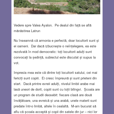
Vedere spre Valea Ayalon. Pe dealul din față se află
mănăstirea Latrun
Nu înseamnă că armonia e perfectă, doar locuitorii sunt și
ei oameni. Dar dacă izbucnește o neînțelegere, ea este
rezolvată în mod democratic: toți locuitorii adulți sunt
convocați la ședință, subiectul este discutat și supus la
vot.
Impresia mea este că dintre toți locuitorii satului, cei mai
fericiți sunt copiii. Ei cresc împreună și sunt prieteni din
start. Dacă printre evreii adulți, nivelul limbii arabe mai
lasă uneori de dorit, copiii sunt cu toții bilingvi. Școala are
un program de studii deosebit: fiecare clasă are două
învățătoare, una evreică și una arabă, unele materii sunt
predate într-o limbă, altele în cealaltă. M-am bucurat să
aflu că școala acceptă și copii din satele din jur – nici lor