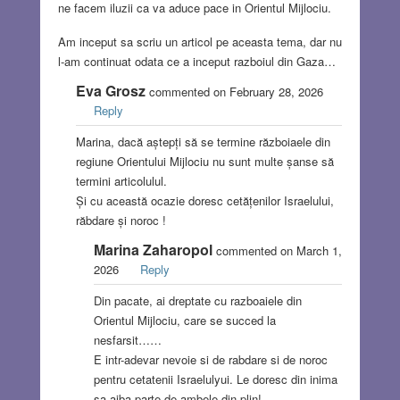
ne facem iluzii ca va aduce pace in Orientul Mijlociu.
Am inceput sa scriu un articol pe aceasta tema, dar nu
l-am continuat odata ce a inceput razboiul din Gaza…
Eva Grosz
commented on February 28, 2026
Reply
Marina, dacă aștepți să se termine războiaele din
regiune Orientului Mijlociu nu sunt multe șanse să
termini articolulul.
Și cu această ocazie doresc cetățenilor Israelului,
răbdare și noroc !
Marina Zaharopol
commented on March 1,
2026
Reply
Din pacate, ai dreptate cu razboaiele din
Orientul Mijlociu, care se succed la
nesfarsit……
E intr-adevar nevoie si de rabdare si de noroc
pentru cetatenii Israelulyui. Le doresc din inima
sa aiba parte de ambele din plin!