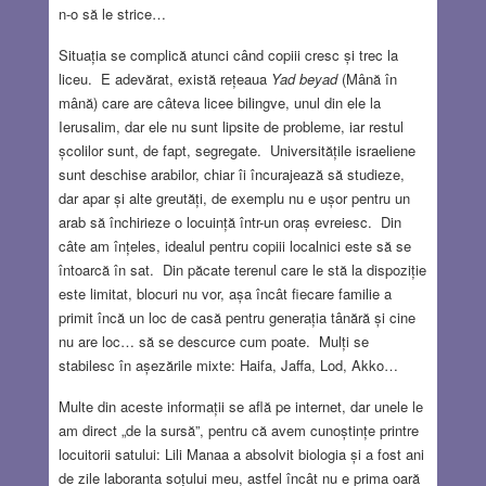
n-o să le strice…
Situația se complică atunci când copiii cresc și trec la
liceu. E adevărat, există rețeaua
Yad beyad
(Mână în
mână) care are câteva licee bilingve, unul din ele la
Ierusalim, dar ele nu sunt lipsite de probleme, iar restul
școlilor sunt, de fapt, segregate. Universitățile israeliene
sunt deschise arabilor, chiar îi încurajează să studieze,
dar apar și alte greutăți, de exemplu nu e ușor pentru un
arab să închirieze o locuință într-un oraș evreiesc. Din
câte am înțeles, idealul pentru copiii localnici este să se
întoarcă în sat. Din păcate terenul care le stă la dispoziție
este limitat, blocuri nu vor, așa încât fiecare familie a
primit încă un loc de casă pentru generația tânără și cine
nu are loc… să se descurce cum poate. Mulți se
stabilesc în așezările mixte: Haifa, Jaffa, Lod, Akko…
Multe din aceste informații se află pe internet, dar unele le
am direct „de la sursă”, pentru că avem cunoștințe printre
locuitorii satului: Lili Manaa a absolvit biologia și a fost ani
de zile laboranta soțului meu, astfel încât nu e prima oară