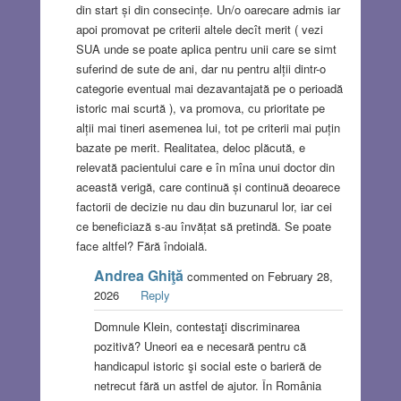
din start și din consecințe. Un/o oarecare admis iar
apoi promovat pe criterii altele decît merit ( vezi
SUA unde se poate aplica pentru unii care se simt
suferind de sute de ani, dar nu pentru alții dintr-o
categorie eventual mai dezavantajată pe o perioadă
istoric mai scurtă ), va promova, cu prioritate pe
alții mai tineri asemenea lui, tot pe criterii mai puțin
bazate pe merit. Realitatea, deloc plăcută, e
relevată pacientului care e în mîna unui doctor din
această verigă, care continuă și continuă deoarece
factorii de decizie nu dau din buzunarul lor, iar cei
ce beneficiază s-au învățat să pretindă. Se poate
face altfel? Fără îndoială.
Andrea Ghiţă
commented on February 28,
2026
Reply
Domnule Klein, contestaţi discriminarea
pozitivă? Uneori ea e necesară pentru că
handicapul istoric şi social este o barieră de
netrecut fără un astfel de ajutor. În România