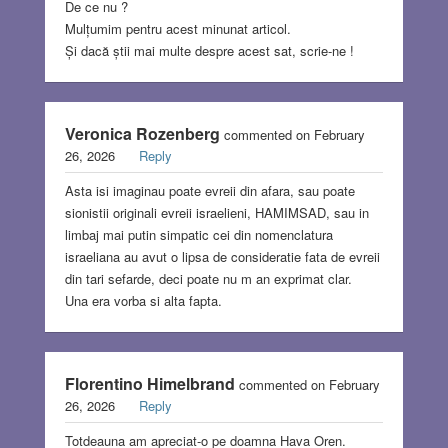
De ce nu ?
Mulțumim pentru acest minunat articol.
Și dacă știi mai multe despre acest sat, scrie-ne !
Veronica Rozenberg
commented on February
26, 2026
Reply
Asta isi imaginau poate evreii din afara, sau poate
sionistii originali evreii israelieni, HAMIMSAD, sau in
limbaj mai putin simpatic cei din nomenclatura
israeliana au avut o lipsa de consideratie fata de evreii
din tari sefarde, deci poate nu m an exprimat clar.
Una era vorba si alta fapta.
Florentino Himelbrand
commented on February
26, 2026
Reply
Totdeauna am apreciat-o pe doamna Hava Oren.