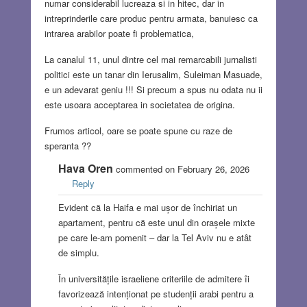
numar considerabil lucreaza si in hitec, dar in
intreprinderile care produc pentru armata, banuiesc ca
intrarea arabilor poate fi problematica,
La canalul 11, unul dintre cel mai remarcabili jurnalisti
politici este un tanar din Ierusalim, Suleiman Masuade,
e un adevarat geniu !!! Si precum a spus nu odata nu ii
este usoara acceptarea in societatea de origina.
Frumos articol, oare se poate spune cu raze de
speranta ??
Hava Oren
commented on February 26, 2026
Reply
Evident că la Haifa e mai ușor de închiriat un
apartament, pentru că este unul din orașele mixte
pe care le-am pomenit – dar la Tel Aviv nu e atât
de simplu.
În universitățile israeliene criteriile de admitere îi
favorizează intenționat pe studenții arabi pentru a