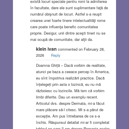
există locuri speciale pentru romi la admiterea
în facultate, dare ele sunt suplimentare faţă de
numărul obişnuit de locuri. Astfel s-a reuşit
crearea unei foarte tinere intelectualităţi rome
care poate influenţa benefic comunitatea
proprie. Desigur, unii dintre aceşti tineri nu se
mai ocupă de comunitate, dar alţii da.
klein ivan
commented on February 28,
2026
Reply
Doamna Ghiță – Dacă vorbim de realitate,
atunci pe baza a ceeace percep în America,
eu sînt împotriva realizării practice. Dacă
înțelegeți prin asta o lozincă, eu nu mă
războiesc cu lozincile. Mă tem că vorbim
limbi diferite. Dau un exemplu recent.
Articolul dvs. despre Dermata, mi-a făcut
mare plăcere să-l citesc. Mi s-a părut de
excepție. Am pus întrebarea de ce s-a
închis. Răspunsul detailat mi-ar fi completat
tabloul pe care îl am despre Romania acelor