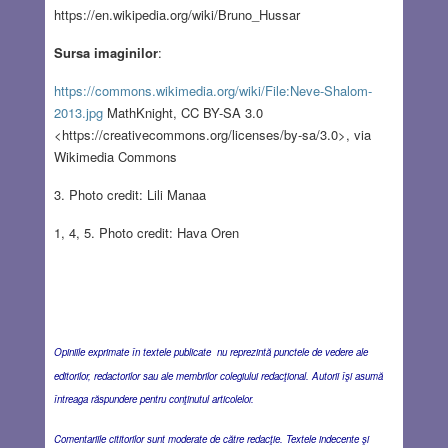
https://en.wikipedia.org/wiki/Bruno_Hussar
Sursa imaginilor
:
https://commons.wikimedia.org/wiki/File:Neve-Shalom-
2013.jpg
MathKnight, CC BY-SA 3.0
<https://creativecommons.org/licenses/by-sa/3.0>, via
Wikimedia Commons
3. Photo credit: Lili Manaa
1, 4, 5. Photo credit: Hava Oren
Opiniile exprimate în textele publicate nu reprezintă punctele de vedere ale
editorilor, redactorilor sau ale membrilor colegiului redacţional. Autorii îşi asumă
întreaga răspundere pentru conţinutul articolelor.
Comentariile cititorilor sunt moderate de către redacţie. Textele indecente şi