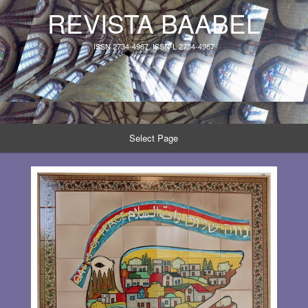
REVISTA BAABEL
ISSN 2734-4967, ISSN-L 2734-4967
Select Page