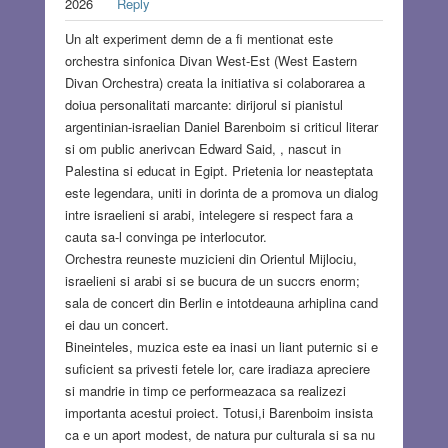
2026
Reply
Un alt experiment demn de a fi mentionat este
orchestra sinfonica Divan West-Est (West Eastern
Divan Orchestra) creata la initiativa si colaborarea a
doiua personalitati marcante: dirijorul si pianistul
argentinian-israelian Daniel Barenboim si criticul literar
si om public anerivcan Edward Said, , nascut in
Palestina si educat in Egipt. Prietenia lor neasteptata
este legendara, uniti in dorinta de a promova un dialog
intre israelieni si arabi, intelegere si respect fara a
cauta sa-l convinga pe interlocutor.
Orchestra reuneste muzicieni din Orientul Mijlociu,
israelieni si arabi si se bucura de un succrs enorm;
sala de concert din Berlin e intotdeauna arhiplina cand
ei dau un concert.
Bineinteles, muzica este ea inasi un liant puternic si e
suficient sa privesti fetele lor, care iradiaza apreciere
si mandrie in timp ce performeazaca sa realizezi
importanta acestui proiect. Totusi,i Barenboim insista
ca e un aport modest, de natura pur culturala si sa nu