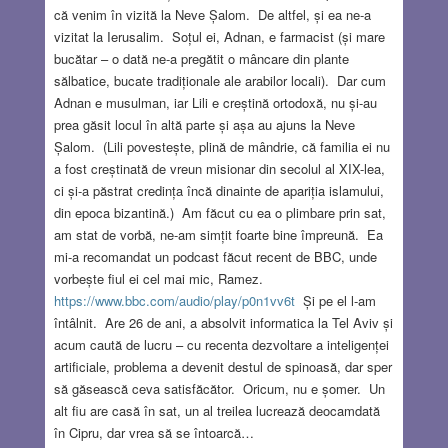
că venim în vizită la Neve Șalom. De altfel, și ea ne-a
vizitat la Ierusalim. Soțul ei, Adnan, e farmacist (și mare
bucătar – o dată ne-a pregătit o mâncare din plante
sălbatice, bucate tradiționale ale arabilor locali). Dar cum
Adnan e musulman, iar Lili e creștină ortodoxă, nu și-au
prea găsit locul în altă parte și așa au ajuns la Neve
Șalom. (Lili povestește, plină de mândrie, că familia ei nu
a fost creștinată de vreun misionar din secolul al XIX-lea,
ci și-a păstrat credința încă dinainte de apariția islamului,
din epoca bizantină.) Am făcut cu ea o plimbare prin sat,
am stat de vorbă, ne-am simțit foarte bine împreună. Ea
mi-a recomandat un podcast făcut recent de BBC, unde
vorbește fiul ei cel mai mic, Ramez.
https://www.bbc.com/audio/play/p0n1vv6t
Și pe el l-am
întâlnit. Are 26 de ani, a absolvit informatica la Tel Aviv și
acum caută de lucru – cu recenta dezvoltare a inteligenței
artificiale, problema a devenit destul de spinoasă, dar sper
să găsească ceva satisfăcător. Oricum, nu e șomer. Un
alt fiu are casă în sat, un al treilea lucrează deocamdată
în Cipru, dar vrea să se întoarcă…