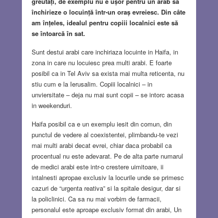
greutăți, de exemplu nu e ușor pentru un arab să
închirieze o locuință într-un oraș evreiesc. Din câte
am înțeles, idealul pentru copiii localnici este să
se întoarcă în sat.
Sunt destui arabi care inchiriaza locuinte in Haifa, in
zona in care nu locuiesc prea multi arabi. E foarte
posibil ca in Tel Aviv sa exista mai multa reticenta, nu
stiu cum e la Ierusalim. Copiii localnici – in
unviersitate – deja nu mai sunt copii – se intorc acasa
in weekenduri.
Haifa posibil ca e un exemplu iesit din comun, din
punctul de vedere al coexistentei, plimbandu-te vezi
mai multi arabi decat evrei, chiar daca probabil ca
procentual nu este adevarat. Pe de alta parte numarul
de medici arabi este intr-o crestere uimitoare, ii
intalnesti apropae exclusiv la locurile unde se primesc
cazuri de “urgenta reativa” si la spitale desigur, dar si
la policlinici. Ca sa nu mai vorbim de farmacii,
personalul este aproape exclusiv format din arabi, Un