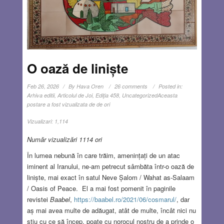
O oază de liniște
Feb 26, 2026
By
Hava Oren
26 comments
Posted in:
Arhiva editii
,
Articolul de Joi
,
Ediţia 458
,
Uncategorized
Aceasta
postare a fost vizualizata de de ori
Vizualizari:
1,114
Număr vizualizări 1114 ori
În lumea nebună în care trăim, amenințați de un atac
iminent al Iranului, ne-am petrecut sâmbăta într-o oază de
liniște, mai exact în satul Neve Șalom / Wahat as-Salaam
/ Oasis of Peace. El a mai fost pomenit în paginile
revistei
Baabel
,
https://baabel.ro/2021/06/cosmarul/
, dar
aș mai avea multe de adăugat, atât de multe, încât nici nu
știu cu ce să încep, poate cu norocul nostru de a prinde o