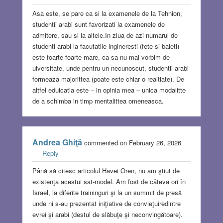
Asa este, se pare ca si la examenele de la Tehnion,
studentii arabi sunt favorizati la examenele de
admitere, sau si la altele.In ziua de azi numarul de
studenti arabi la facutatile ingineresti (fete si baieti)
este foarte foarte mare, ca sa nu mai vorbim de
uiversitate, unde pentru un necunoscut, studentii arabi
formeaza majorittea (poate este chiar o realtiate). De
altfel eduicatia este – in opinia mea – unica modalitte
de a schimba in timp mentalittea omeneasca.
Andrea Ghiţă
commented on February 26, 2026
Reply
Până să citesc articolul Havei Oren, nu am ştiut de
existenţa acestui sat-model. Am fost de câteva ori în
Israel, la diferite traininguri şi la un summit de presă
unde ni s-au prezentat iniţiative de convieţuiredintre
evrei şi arabi (destul de slăbuţe şi neconvingătoare).