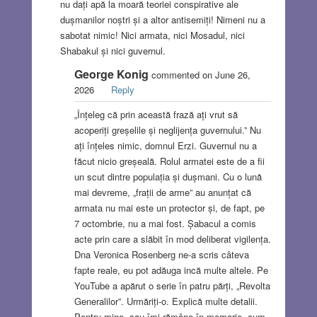
nu dați apă la moară teoriei conspirative ale
dușmanilor noștri și a altor antisemiți! Nimeni nu a
sabotat nimic! Nici armata, nici Mosadul, nici
Shabakul și nici guvernul.
George Konig
commented on June 26,
2026
Reply
„Înțeleg că prin această frază ați vrut să
acoperiți greșelile și neglijența guvernului.” Nu
ați înțeles nimic, domnul Erzi. Guvernul nu a
făcut nicio greșeală. Rolul armatei este de a fii
un scut dintre populația și dușmani. Cu o lună
mai devreme, „frații de arme” au anunțat că
armata nu mai este un protector și, de fapt, pe
7 octombrie, nu a mai fost. Șabacul a comis
acte prin care a slăbit în mod deliberat vigilența.
Dna Veronica Rosenberg ne-a scris câteva
fapte reale, eu pot adăuga incă multe altele. Pe
YouTube a apărut o serie în patru părți, „Revolta
Generalilor”. Urmăriți-o. Explică multe detalii.
Pentru mine, sau îmi rămâne în memorie, cum