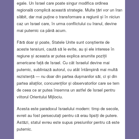
egale. Un Israel care poate singur modifica ordinea
regională complică această strategie. Multe țări vor un Iran
slăbit, dar mai puține o transformare a regiunii și în niciun
caz un Israel care, în urma conflictului cu Iranul, devine
mai puternic ca până acum.
Fără doar și poate, Statele Unite sunt conștiente de
aceste tensiuni, caută să le evite, au și ele interese în
regiune și aceasta ar putea explica anumite poziții
americane față de Israel. Cu cât Israelul devine mai
puternic, subliniază autorul, cu atât întâmpină mai multă
rezistență — nu doar din partea dușmanilor săi, ci și din
partea aliaților, concurenților și observatorilor care se tem
de ceea ce ar putea însemna un astfel de Israel pentru
viitorul Orientului Mijlociu.
Acesta este paradoxul Israelului modern: timp de secole,
evreii au fost persecutați pentru că erau lipsiți de putere.
Astăzi, statul evreu este supus presiunilor pentru că este
puternic.