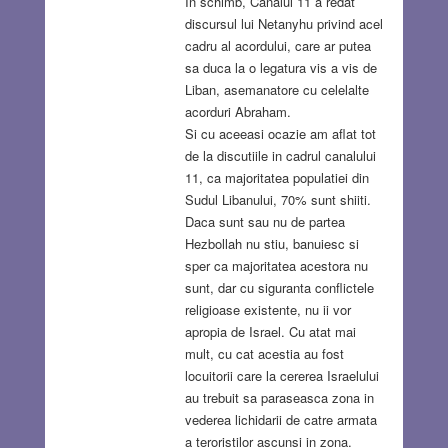
In schimb, Canalul 11 a redat
discursul lui Netanyhu privind acel
cadru al acordului, care ar putea
sa duca la o legatura vis a vis de
Liban, asemanatore cu celelalte
acorduri Abraham.
Si cu aceeasi ocazie am aflat tot
de la discutiile in cadrul canalului
11, ca majoritatea populatiei din
Sudul Libanului, 70% sunt shiiti.
Daca sunt sau nu de partea
Hezbollah nu stiu, banuiesc si
sper ca majoritatea acestora nu
sunt, dar cu siguranta conflictele
religioase existente, nu ii vor
apropia de Israel. Cu atat mai
mult, cu cat acestia au fost
locuitorii care la cererea Israelului
au trebuit sa paraseasca zona in
vederea lichidarii de catre armata
a teroristilor ascunsi in zona.