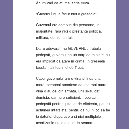
Acum vad ca ati mai scris ceva
“Guvernul nu a facut nici o greseala”
Guvernul era compus din persoane, in
majoritate, fara nici o prestanta politica,
militara, de nici un fel.
Dar e adevarat, nu GUVERNUL trebuia
pedepsit, guvernul ca un corp de ministrii nu
era implicat ca atare in crima, in greseala
facuta inaintea zilei de 7 oct.
Capul guvernului are o vina si inca una
mare, personal socotesc ca cea mai mare
vina o au cei din armata, unii si-au dat
demisia, dar nu e suficient, trebuiau
pedepsiti pentru lipsa lor de eficienta, pentru
actiunea intarziata, pentru ca nu in loc sa fie
la datorie, disparusera si nici multiplele
avertizarile nu le-au luat in seama.