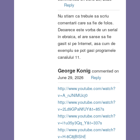
Reply
Nu stiam ca trebuie sa scriu
comentarii care sa fie de folos.
Deoarece este vorba de un serial
in ebraica, el are sanse sa fie
gasit si pe Internet, asa cum de
exemplu se pot gasi programele
canalului 11.
George Konig
commented on
June 29, 2026
Reply
http://www.youtube.com/watch?
v=A_nJNIMUcj0
http://www.youtube.com/watch?
v=2Ld9GPaNfUY&t=857s
http://www.youtube.com/watch?
v=i1u35y3Qq_Y&t=337s
http://www.youtube.com/watch?
v=H-8C8jBlShE