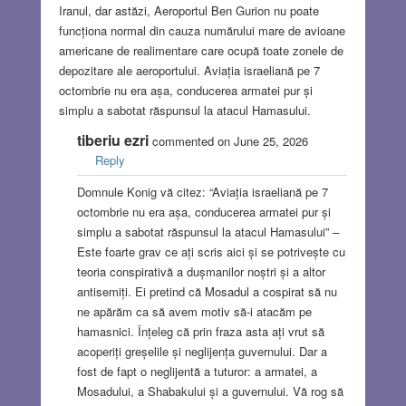
Iranul, dar astăzi, Aeroportul Ben Gurion nu poate
funcționa normal din cauza numărului mare de avioane
americane de realimentare care ocupă toate zonele de
depozitare ale aeroportului. Aviația israeliană pe 7
octombrie nu era așa, conducerea armatei pur și
simplu a sabotat răspunsul la atacul Hamasului.
tiberiu ezri
commented on June 25, 2026
Reply
Domnule Konig vă citez: “Aviația israeliană pe 7
octombrie nu era așa, conducerea armatei pur și
simplu a sabotat răspunsul la atacul Hamasului” –
Este foarte grav ce ați scris aici și se potrivește cu
teoria conspirativă a dușmanilor noștri și a altor
antisemiți. Ei pretind că Mosadul a cospirat să nu
ne apărăm ca să avem motiv să-i atacăm pe
hamasnici. Înțeleg că prin fraza asta ați vrut să
acoperiți greșelile și neglijența guvernului. Dar a
fost de fapt o neglijentă a tuturor: a armatei, a
Mosadului, a Shabakului și a guvernului. Vă rog să