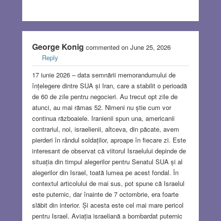
George Konig
commented on June 25, 2026
Reply
17 iunie 2026 – data semnării memorandumului de
înțelegere dintre SUA și Iran, care a stabilit o perioadă
de 60 de zile pentru negocieri. Au trecut opt ​​zile de
atunci, au mai rămas 52. Nimeni nu știe cum vor
continua războaiele. Iranienii spun una, americanii
contrariul, noi, israelienii, altceva, din păcate, avem
pierderi în rândul soldaților, aproape în fiecare zi. Este
interesant de observat că viitorul Israelului depinde de
situația din timpul alegerilor pentru Senatul SUA și al
alegerilor din Israel, toată lumea pe acest fondal. În
contextul articolului de mai sus, pot spune că Israelul
este puternic, dar înainte de 7 octombrie, era foarte
slăbit din interior. Și acesta este cel mai mare pericol
pentru Israel. Aviația israeliană a bombardat puternic