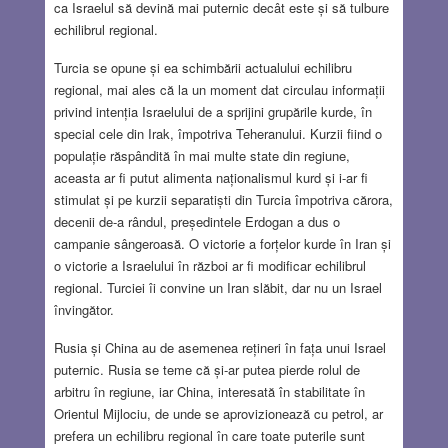
ca Israelul să devină mai puternic decât este și să tulbure
echilibrul regional.
Turcia se opune și ea schimbării actualului echilibru
regional, mai ales că la un moment dat circulau informații
privind intenția Israelului de a sprijini grupările kurde, în
special cele din Irak, împotriva Teheranului. Kurzii fiind o
populație răspândită în mai multe state din regiune,
aceasta ar fi putut alimenta naționalismul kurd și i-ar fi
stimulat și pe kurzii separatiști din Turcia împotriva cărora,
decenii de-a rândul, președintele Erdogan a dus o
campanie sângeroasă. O victorie a forțelor kurde în Iran și
o victorie a Israelului în război ar fi modificar echilibrul
regional. Turciei îi convine un Iran slăbit, dar nu un Israel
învingător.
Rusia și China au de asemenea rețineri în fața unui Israel
puternic. Rusia se teme că și-ar putea pierde rolul de
arbitru în regiune, iar China, interesată în stabilitate în
Orientul Mijlociu, de unde se aprovizionează cu petrol, ar
prefera un echilibru regional în care toate puterile sunt