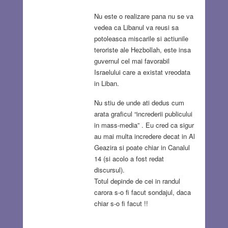
Nu este o realizare pana nu se va
vedea ca Libanul va reusi sa
potoleasca miscarile si actiunile
teroriste ale Hezbollah, este insa
guvernul cel mai favorabil
Israelului care a existat vreodata
in Liban.
Nu stiu de unde ati dedus cum
arata graficul “increderii publicului
in mass-media” . Eu cred ca sigur
au mai multa incredere decat in Al
Geazira si poate chiar in Canalul
14 (si acolo a fost redat
discursul).
Totul depinde de cei in randul
carora s-o fi facut sondajul, daca
chiar s-o fi facut !!