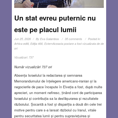
Un stat evreu puternic nu
este pe placul lumii
Jun 25, 2026
By
Eva Galambos
35 comments
Posted in:
Arhiva editii
,
Ediţia 466
,
Extern
Aceasta postare a fost vizualizata de de
ori
Vizualizari:
737
Număr vizualizări 737 ori
Absența Israelului la redactarea și semnarea
Memorandumului de înțelegere americano-iranian și la
negocierile de pace începute în Elveția a fost, după multe
aprecieri, un moment nefiresc, ținând cont de participarea
Israelului și contribuția sa la desfășurarea și rezultatele
războiului. Șocantă a fost și dispariția a două din cele trei
motive pentru care s-a lansat războiul cu Iranul, vitale
pentru securitatea lumii și pentru supraviețuirea și