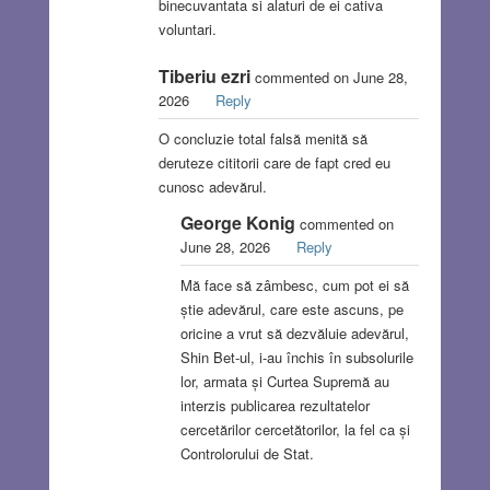
binecuvantata si alaturi de ei cativa
voluntari.
Tiberiu ezri
commented on June 28,
2026
Reply
O concluzie total falsă menită să
deruteze cititorii care de fapt cred eu
cunosc adevărul.
George Konig
commented on
June 28, 2026
Reply
Mă face să zâmbesc, cum pot ei să
știe adevărul, care este ascuns, pe
oricine a vrut să dezvăluie adevărul,
Shin Bet-ul, i-au închis în subsolurile
lor, armata și Curtea Supremă au
interzis publicarea rezultatelor
cercetărilor cercetătorilor, la fel ca și
Controlorului de Stat.