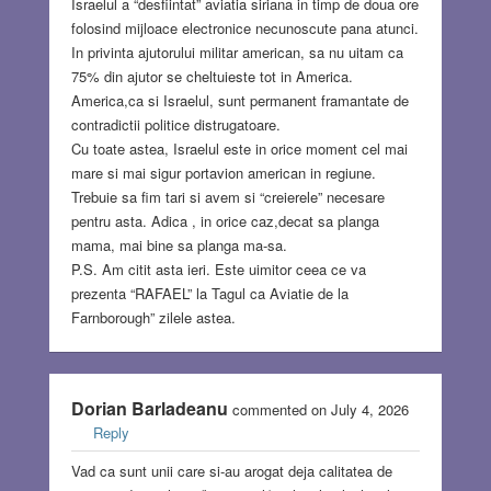
Israelul a “desfiintat” aviatia siriana in timp de doua ore
folosind mijloace electronice necunoscute pana atunci.
In privinta ajutorului militar american, sa nu uitam ca
75% din ajutor se cheltuieste tot in America.
America,ca si Israelul, sunt permanent framantate de
contradictii politice distrugatoare.
Cu toate astea, Israelul este in orice moment cel mai
mare si mai sigur portavion american in regiune.
Trebuie sa fim tari si avem si “creierele” necesare
pentru asta. Adica , in orice caz,decat sa planga
mama, mai bine sa planga ma-sa.
P.S. Am citit asta ieri. Este uimitor ceea ce va
prezenta “RAFAEL” la Tagul ca Aviatie de la
Farnborough” zilele astea.
Dorian Barladeanu
commented on July 4, 2026
Reply
Vad ca sunt unii care si-au arogat deja calitatea de