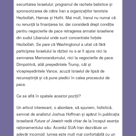
securitatea Israelului: programul de rachete balistice și
spronsorizarea de către Iran a organizațiilor teroriste
Hezbollah, Hamas și Huthi. Mai mult, Iranul nu numai că
nu renunță la finanțarea lor, dar consideră drept condiție
pentru negocierile de pace retragerea armatei israeliene
din sudul Libanului unde sunt concentrate forțele
Hezbollah. Se pare că Washingtonul a uitat că fără
participrea Israelului la război nu s-ar fi ajuns nici la
semnarea Memorandumului, nici la negocierile de pace.
Dimpotrivă, atât președintele Trump, cât și
vicepreședintele Vance, acuză Israelul de lipsă de
recunoștință și că pune piedici în calea procesului de
pace.
Ce se află în spatele acestor poziții?
Un articol interesant, o abordare, să spunem, holistică,
semnat de analistul Joshua Hoffman și apărut în publicația
israeliană
Future of Jewish
redă chiar de la început esența
raționamentului său: Acordul SUA-Iran dezvăluie un
adevăr incomod: lumea este mult mai confortabilă cu un