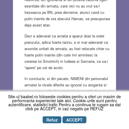
esentiale din armata, care nici nu au vrut sa-l
trezeasca pe BN, prea devreme, atunci cand cu
putin inainte de ora atacului Hamas, se presupunea
deja acest atac.
Deci e adevarat ca aviatia a aparut doar la orele
pranzului, adica foarte tarziu, e si mai adevarat ca
anumite unitati de armata, au fost relocate chiar cu
foarte putin inainte (din cate imi amintesc la
cererea lui Smotrich) in Iudeea si Samaria, ca sa-i
“apere” pe cei de acolo.
In concluzie, si din pacate, NIMENI din personalul
armatei la nivele diferite au ignorat cu aroganta si
obraznicie zecile de mesaje si observatii alte
Site-ul baabel.ro foloseste cookies pentru a oferi un maxim de
fetelor observatoare de la Nachal Oz, punctul de
performanta experientei tale aici. Cookie-urile sunt pentru
observatie unde se aflau peste 20 de asemene
autentificare, statistici trafic Pentru a continua te rugam sa dai
click pe ACCEPT, in caz negativ pe REFUZ
tinere, si care au anuntat chiar pe parinti despre
miscarile dubioase de la GARD. Nimeni nu s-a
Refuz
ACCEPT
sesizat si nu a transmis mai departe aceste