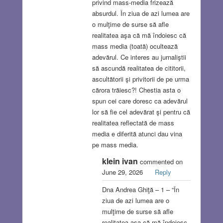
privind mass-media frizează
absurdul. În ziua de azi lumea are
o mulţime de surse să afle
realitatea aşa că mă îndoiesc că
mass media (toată) ocultează
adevărul. Ce interes au jurnaliştii
să ascundă realitatea de cititorii,
ascultătorii şi privitorii de pe urma
cărora trăiesc?! Chestia asta o
spun cei care doresc ca adevărul
lor să fie cel adevărat şi pentru că
realitatea reflectată de mass
media e diferită atunci dau vina
pe mass media.
klein ivan
commented on
June 29, 2026
Reply
Dna Andrea Ghiţă – 1 – “În
ziua de azi lumea are o
mulţime de surse să afle
realitatea aşa că mă îndoiesc