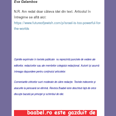
Eva Galambos
N.R. Am redat doar câteva idei din text. Articolul în
întregime se află aici:
https://www.futureofjewish.com/p/israel-is-too-powerful-for-
the-worlds
Opiniile exprimate în textele publicate nu reprezintă punctele de vedere ale
editorilor, redactorilor sau ale membrilor colegiului redacţional. Autorii îşi asumă
întreaga răspundere pentru conţinutul articolelor.
Comentariile cititorilor sunt moderate de către redacţie. Textele indecente şi
atacurile la persoană se elimină. Revista Baabel este deschisă faţă de orice
discuţie bazată pe principii şi schimbul de idei.