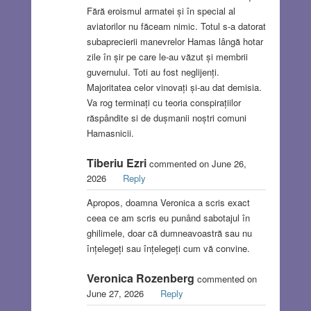
Fără eroismul armatei și în special al
aviatorilor nu făceam nimic. Totul s-a datorat
subaprecierii manevrelor Hamas lângă hotar
zile în șir pe care le-au văzut și membrii
guvernului. Toti au fost neglijenți.
Majoritatea celor vinovați și-au dat demisia.
Va rog terminați cu teoria conspirațiilor
răspândite si de dușmanii noștri comuni
Hamasnicii.
Tiberiu Ezri
commented on June 26,
2026
Reply
Apropos, doamna Veronica a scris exact
ceea ce am scris eu punând sabotajul în
ghilimele, doar că dumneavoastră sau nu
înțelegeți sau înțelegeți cum vă convine.
Veronica Rozenberg
commented on
June 27, 2026
Reply