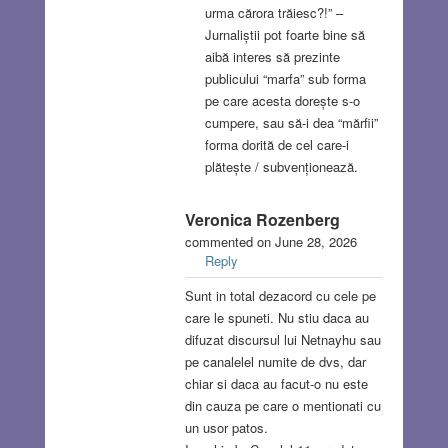
urma cărora trăiesc?!” –
Jurnaliștii pot foarte bine să
aibă interes să prezinte
publicului “marfa” sub forma
pe care acesta dorește s-o
cumpere, sau să-i dea “mărfii”
forma dorită de cel care-i
plătește / subvenționează.
Veronica Rozenberg
commented on June 28, 2026
Reply
Sunt in total dezacord cu cele pe
care le spuneti. Nu stiu daca au
difuzat discursul lui Netnayhu sau
pe canalelel numite de dvs, dar
chiar si daca au facut-o nu este
din cauza pe care o mentionati cu
un usor patos.