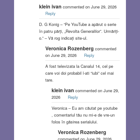
klein ivan
commented on June 29, 2026
Reply
D. G Konig – “Pe YouTube a apărut o serie
în patru părți, „Revolta Generalilor”. Urmăriți-
o.” – Vă rog indicați site-ul.
Veronica Rozenberg
commented
on June 29, 2026
Reply
A fost televizata la Canalul 14, cel pe
care voi doi probabil l-ati “iubi” cel mai
tare.
klein ivan
commented on June 29,
2026
Reply
Veronica – Eu am căutat pe youtube
, comentariul tău nu mi-e de vre-un
folos în găsirea serialului.
Veronica Rozenberg
commented on June 29, 2026