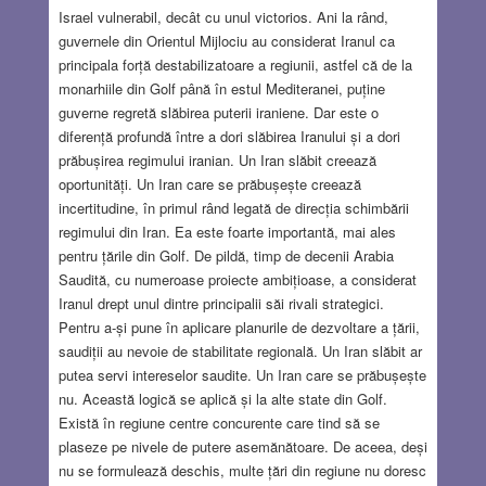
Israel vulnerabil, decât cu unul victorios. Ani la rând,
guvernele din Orientul Mijlociu au considerat Iranul ca
principala forță destabilizatoare a regiunii, astfel că de la
monarhiile din Golf până în estul Mediteranei, puține
guverne regretă slăbirea puterii iraniene. Dar este o
diferență profundă între a dori slăbirea Iranului și a dori
prăbușirea regimului iranian. Un Iran slăbit creează
oportunități. Un Iran care se prăbușește creează
incertitudine, în primul rând legată de direcția schimbării
regimului din Iran. Ea este foarte importantă, mai ales
pentru țările din Golf. De pildă, timp de decenii Arabia
Saudită, cu numeroase proiecte ambițioase, a considerat
Iranul drept unul dintre principalii săi rivali strategici.
Pentru a-și pune în aplicare planurile de dezvoltare a țării,
saudiții au nevoie de stabilitate regională. Un Iran slăbit ar
putea servi intereselor saudite. Un Iran care se prăbușește
nu. Această logică se aplică și la alte state din Golf.
Există în regiune centre concurente care tind să se
plaseze pe nivele de putere asemănătoare. De aceea, deși
nu se formulează deschis, multe țări din regiune nu doresc