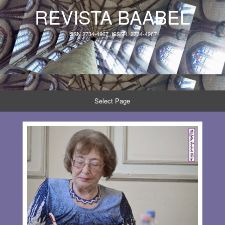
REVISTA BAABEL
ISSN 2734-4967, ISSN-L 2734-4967
Select Page