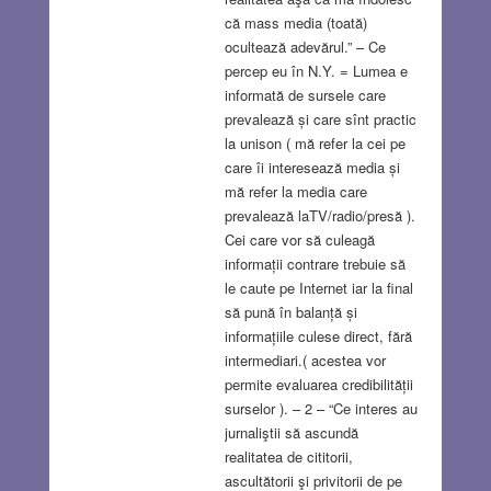
că mass media (toată)
ocultează adevărul.” – Ce
percep eu în N.Y. = Lumea e
informată de sursele care
prevalează și care sînt practic
la unison ( mă refer la cei pe
care îi interesează media și
mă refer la media care
prevalează laTV/radio/presă ).
Cei care vor să culeagă
informații contrare trebuie să
le caute pe Internet iar la final
să pună în balanță și
informațiile culese direct, fără
intermediari.( acestea vor
permite evaluarea credibilității
surselor ). – 2 – “Ce interes au
jurnaliştii să ascundă
realitatea de cititorii,
ascultătorii şi privitorii de pe