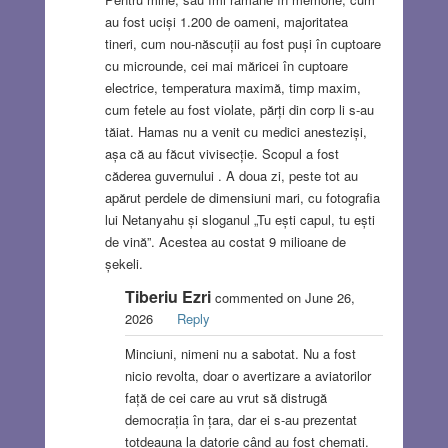
au fost uciși 1.200 de oameni, majoritatea
tineri, cum nou-născuții au fost puși în cuptoare
cu microunde, cei mai măricei în cuptoare
electrice, temperatura maximă, timp maxim,
cum fetele au fost violate, părți din corp li s-au
tăiat. Hamas nu a venit cu medici anesteziși,
așa că au făcut vivisecție. Scopul a fost
căderea guvernului . A doua zi, peste tot au
apărut perdele de dimensiuni mari, cu fotografia
lui Netanyahu și sloganul „Tu ești capul, tu ești
de vină”. Acestea au costat 9 milioane de
șekeli.
Tiberiu Ezri
commented on June 26,
2026
Reply
Minciuni, nimeni nu a sabotat. Nu a fost
nicio revolta, doar o avertizare a aviatorilor
față de cei care au vrut să distrugă
democrația în țara, dar ei s-au prezentat
totdeauna la datorie când au fost chemați.