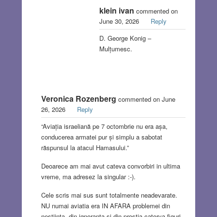
klein ivan
commented on
June 30, 2026
Reply
D. George Konig –
Mulțumesc.
Veronica Rozenberg
commented on June
26, 2026
Reply
“Aviația israeliană pe 7 octombrie nu era așa,
conducerea armatei pur și simplu a sabotat
răspunsul la atacul Hamasului.”
Deoarece am mai avut cateva convorbiri in ultima
vreme, ma adresez la singular :-).
Cele scris mai sus sunt totalmente neadevarate.
NU numai aviatia era IN AFARA problemei din
nestiinta, din ignoranta si din prostia catorva figuri