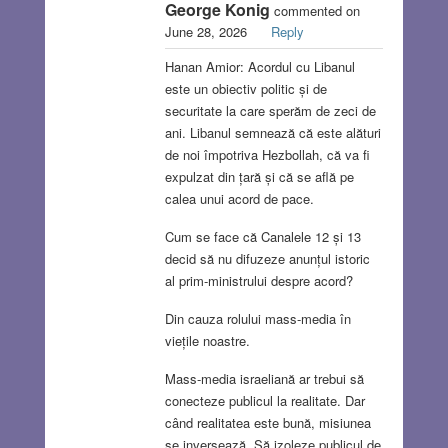
George Konig
commented on
June 28, 2026
Reply
Hanan Amior: Acordul cu Libanul
este un obiectiv politic și de
securitate la care sperăm de zeci de
ani. Libanul semnează că este alături
de noi împotriva Hezbollah, că va fi
expulzat din țară și că se află pe
calea unui acord de pace.
Cum se face că Canalele 12 și 13
decid să nu difuzeze anunțul istoric
al prim-ministrului despre acord?
Din cauza rolului mass-media în
viețile noastre.
Mass-media israeliană ar trebui să
conecteze publicul la realitate. Dar
când realitatea este bună, misiunea
se inversează. Să izoleze publicul de