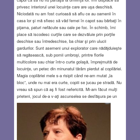
privesc interiorul unei locuinţe care are uşa deschisă.
Niciodată nu am fost curioasă să aflu ce au oamenii în
casa lor şi mă sfiesc să văd femei în capot sau bărbaţi în
pijama, paturi nefăcute sau oale pe foc. În schimb, îmi
place să iscodesc curţile care se dezvăluie prin porţile
deschise sau întredeschise, ba chiar şi prin ulucii
gardurilor. Sunt asemeni unui explorator care nădăjduieşte
să regăsească, sub pomii umbroşi, printre florile
multicolore sau chiar într-o curte golaşă, împrejmuită de
locuinţe, un petec din minunatul tărâm pierdut al copilăriei.
Magia copilăriei mele s-a risipit când ne-am mutat „la
bloc”, unde nu mai era curte, copiii se jucau pe stradă. Nu
vreau să spun că aş fi fost nefericită. Mi-am făcut mulţi
prieteni, jocul de-a v-aţi ascunselea se desfăşura pe un
spaţiu mai mare şi era mai palpitant, dar îmi lipsea curtea,
pentru că până atunci avusesem norocul să locuiesc în
case cu curte. Prima curte pe care mi-o amintesc era cea
a casei de pe strada Şincai nr. 4. Era o curte mică şi
betonată. Nu aveam gard, ci intrând prin poarta casei
ajungeam direct în curticica înghesuită, ca o gură de aer,