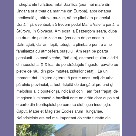
îndreptarele turistice: întâi Bazilica (cea mai mare din
Ungaria şi a treia ca mărime din Europa), apoi cetatea
medievală şi câteva muzee, să ne plimbăm pe cheiul
Dunării şi, eventual, să trecem podul Maria Valeria până la
Štúrovo, în Slovacia. Am sosit la Esztergom seara, după
un drum de peste zece ore (veneam de pe coasta
Dalmaţiei), dar am ieşit, totuşi, la plimbare pentru a ne
familiariza cu atmosfera oraşului. Am ieşit pe poarta
pensiunii – o casă veche, fără etaj, asemeni multor clădiri
din secolul al XIX-lea, de pe străduţele înguste, pavate cu
pietre de râu, din proximitatea zidurilor cetăţii. La un
moment dat, liniştea aşternută peste acest colţ de urbe
părelnic provincial, a fost risipită de dangătul profund şi
melodios al clopotelor şi, ridicând ochii, am fost frapaţi de
imaginea luminoasă a bazilicii care ne arăta doar cupola şi
o parte din frontispiciul pe care se distingea inscripţia:
Caput, Mater et Magister Ecclesiarum Hungariae.
Neîndoielnic era cel mai important obiectiv turistic din
Esztergom. A doua zi dimineaţa am urcat scările (abrupte)
către cetatea medievală, am adăstat puţin între zidurile ei