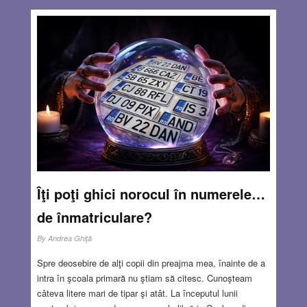
Îţi poţi ghici norocul în numerele…
de înmatriculare?
By
Andrea Ghiţă
Spre deosebire de alţi copii din preajma mea, înainte de a
intra în şcoala primară nu ştiam să citesc. Cunoşteam
câteva litere mari de tipar şi atât. La începutul lunii