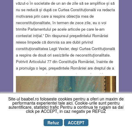
văzut-o în societate de un an de zile să se amplifice și să
nu se reducă și după ce Curtea Constituțională va redacta
motivarea prin care a respins obiecția mea de
neconstituționalitate, în termen de zece zile, eu o voi
trimite Parlamentului pe acele articole pe care le-am
contestat inițial.” Din răspunsul preşedintelui României
reiese limpede că domnia sa are dubii privind
constituţionalitatea Legii Vexler, deşi Curtea Contituţională
a respins de două ori sesizările de neconstituţionalitate.
Potrivit Articolului 77 din Constituţia României, înainte de
a promulga o lege, preşedintele României are dreptul de a
o trimite pentru a fi reexaminată şi (eventual) modificată
de Parlament, dar după adoptarea ei, este obligat să o
promulge. În consecinţă, dorinţa preşedintelui Nicuşor Dan
de a retrimite Legea Vexler în parlament nu constituie un
Site-ul baabel.ro foloseste cookies pentru a oferi un maxim de
abuz, dar nu pot să nu mă întreb ce înseamnă, de fapt,
performanta experientei tale aici. Cookie-urile sunt pentru
autentificare, statistici trafic Pentru a continua te rugam sa dai
acest demers.
Read more…
click pe ACCEPT, in caz negativ pe REFUZ
JUL 20, 2025
13 COMMENTS
Refuz
ACCEPT