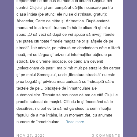
septembrie ne-am dus cu mama la librăria Coşbuc din
centrul Clujului şi am cumpărat cărţile necesare pentru
clasa întâia (pe atunci ele nu se distribuiau gratuit):
Abecedar, Carte de citire şi Aritmetica. După-amiază
mama mi le-a învelit frumos în hârtie albastră şi mi-a
spus: „O să vezi că după ce vei apuca să înveţi literele
vei putea citi toate firmele magazinelor şi afişele de pe
stradă”. Într-adevăr, pe măsură ce deprindeam câte o literă
nouă, mi se lărgea şi orizontul informaţiilor obţinute pe
stradă. De o vreme încoace, de când am devenit
„colecţionară de paşi”, mă plimb mult pe străzile din cartier
şi pe malul Someşului, unde „literatura stradală” nu este
prea bogată şi privirea mea curioasă se îndreaptă către
textele de pe… plăcuţele de înmatriculare ale
automobilelor. Trebuie să recunosc că am ce citi! Clujul e
practic sufocat de maşini. Citindu-le şi încercând să le
descifrez, nu pot evita să mă gândesc la semnificaţia
faptului de a mă întâlni, la un moment dat, cu anumite
numere de înmatriculare.
Read more…
NOV 27, 2025
3 COMMENTS