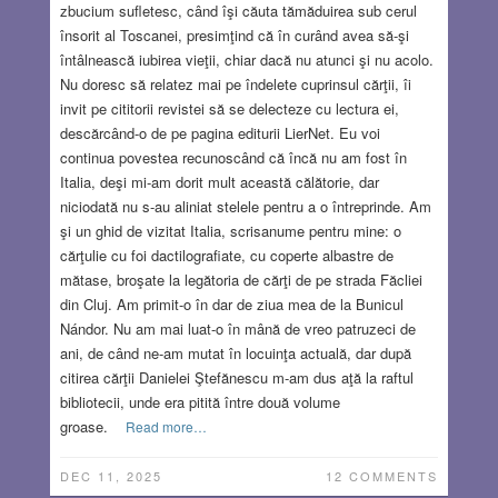
zbucium sufletesc, când îşi căuta tămăduirea sub cerul
însorit al Toscanei, presimţind că în curând avea să-şi
întâlnească iubirea vieţii, chiar dacă nu atunci şi nu acolo.
Nu doresc să relatez mai pe îndelete cuprinsul cărţii, îi
invit pe cititorii revistei să se delecteze cu lectura ei,
descărcând-o de pe pagina editurii LierNet. Eu voi
continua povestea recunoscând că încă nu am fost în
Italia, deşi mi-am dorit mult această călătorie, dar
niciodată nu s-au aliniat stelele pentru a o întreprinde. Am
şi un ghid de vizitat Italia, scrisanume pentru mine: o
cărţulie cu foi dactilografiate, cu coperte albastre de
mătase, broşate la legătoria de cărţi de pe strada Făcliei
din Cluj. Am primit-o în dar de ziua mea de la Bunicul
Nándor. Nu am mai luat-o în mână de vreo patruzeci de
ani, de când ne-am mutat în locuinţa actuală, dar după
citirea cărţii Danielei Ştefănescu m-am dus aţă la raftul
bibliotecii, unde era pitită între două volume
groase.
Read more…
DEC 11, 2025
12 COMMENTS