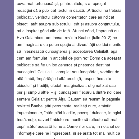
ceva mai furtunoasă şi, printre altele, s-a reproşat
redacţiei că a publicat textul în cauză. „Articolul nu trebuia
publicat.”, verdictul câtorva comentatori care au ridicat
obiecţii atât asupra subiectului, cât şi asupra conţinutului,
mi-a inspirat gândurile de faţă. Atunci când, împreună cu
Eva Galambos, am lansat revista Baabel (iulie 2012) ne-
am imaginat-o ca pe un spaţiu al diversităţii de idei menite
să înlesnească cunoaşterea şi acceptarea Celuilalt, aşa
cum am formulat în articolul de pornire:” Dorim ca această
publicaţie să fie un loc generos şi prietenos destinat
cunoaşterii Celuilalt – apropiat sau îndepărtat, vorbitor de
altă limbă, împărtăşind altă credinţă, respectând alte
obiceiuri şi tradiţii, ciudat, marginalizat, stigmatizat sau
pur şi simplu altfel – şi cunoaşterii fiecăruia dintre noi care
suntem Celălalt pentru Alţii. Căutăm să reunim în paginile
revistei Baabel ştiri percutante, realităţi dure, amintiri
impresionante, întâmplări inedite, poveşti duioase, imagini
îndrăzneţe, savori îmbietoare menite să reflecte cât mai
cuprinzător această lume a Oamenilor care, în noianul de
informaţie care ne împresoară, ni se arată tot mai mult ca