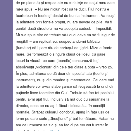
de pe planetă) şi respectate cu stricteţe de soţul meu care
mi-a spus: – Nu are niciun rost să te duci. Fiul nostru e
foarte bun la teorie şi destul de bun la instrument. Va reuşi
la admitere prin forţele proprii, nu are nevoie de pile. Va fi
penibil dacă directorul nu va accepta cadoul. – Imposibil.
Mi s-a spus clar că trebuie să-i duci ceva ca să fii sigur de
reuşită! – am replicat eu, suspectându-mi bărbatul
(fumător) că-i pare rău de cartuşul de ţigări. Miza e foarte
mare. Se formează o singură clasă de liceu, cu şase
locuri la vioară, pe care (teoretic) concurează toţi
absolvenţii „violonişti” din cele trei clase a opta – vreo 25.
În plus, admiterea se dă doar din specialitate (teorie şi
instrument), nu şi din română şi matematică. Cei care cad
la admitere vor avea slabe şanse să reuşească la unul din
puţinele licee teoretice din Cluj. Trebuie să fac tot posibilul
pentru a-mi ajut fiul, inclusiv să mă duc cu sarsanale la
director, ceea ce nu aş fi făcut niciodată… în condiţii
normale. Străbat culoarul coridorul, ajung în faţa uşii de
lemn pe care scrie „Direcţiune” şi bat temătoare. Habar nu
am ce urmează să zic şi să fac după cei voi fi intrat în