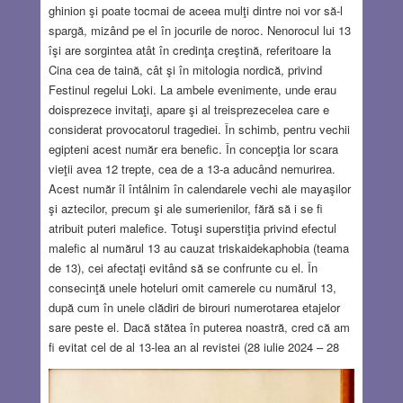
ghinion şi poate tocmai de aceea mulţi dintre noi vor să-l
spargă, mizând pe el în jocurile de noroc. Nenorocul lui 13
îşi are sorgintea atât în credinţa creştină, referitoare la
Cina cea de taină, cât şi în mitologia nordică, privind
Festinul regelui Loki. La ambele evenimente, unde erau
doisprezece invitaţi, apare şi al treisprezecelea care e
considerat provocatorul tragediei. În schimb, pentru vechii
egipteni acest număr era benefic. În concepţia lor scara
vieţii avea 12 trepte, cea de a 13-a aducând nemurirea.
Acest număr îl întâlnim în calendarele vechi ale mayaşilor
şi aztecilor, precum şi ale sumerienilor, fără să i se fi
atribuit puteri malefice. Totuşi superstiţia privind efectul
malefic al numărul 13 au cauzat triskaidekaphobia (teama
de 13), cei afectaţi evitând să se confrunte cu el. În
consecinţă unele hoteluri omit camerele cu numărul 13,
după cum în unele clădiri de birouri numerotarea etajelor
sare peste el. Dacă stătea în puterea noastră, cred că am
fi evitat cel de al 13-lea an al revistei (28 iulie 2024 – 28
iulie 2025), întrucât nu a fost deloc uşor. Autorii (dar şi
cititorii) baabelieni au avut parte de conflicte armate,