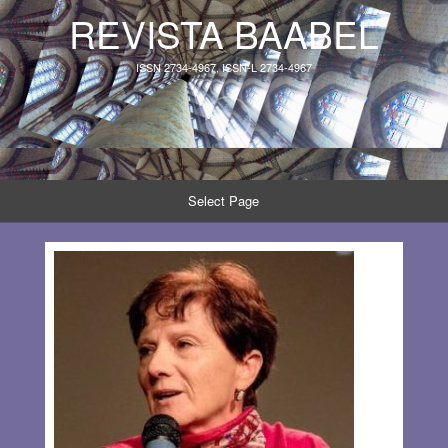
REVISTA BAABEL
ISSN 2734-4967, ISSN-L 2734-4967
Select Page