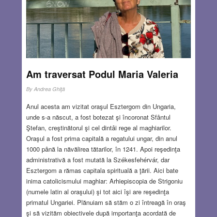
salut quasi-universal care a inspirat una dintre zicalele
româneşti cele mai înţelepte: Să laşi loc de bună
ziua.
Read more…
OCT 1, 2025
15 COMMENTS
Am traversat Podul Maria Valeria
By
Andrea Ghiţă
Anul acesta am vizitat oraşul Esztergom din Ungaria,
unde s-a născut, a fost botezat şi încoronat Sfântul
Ştefan, creştinătorul şi cel dintâi rege al maghiarilor.
Oraşul a fost prima capitală a regatului ungar, din anul
1000 până la năvălirea tătarilor, în 1241. Apoi reşedinţa
administrativă a fost mutată la Székesfehérvár, dar
Esztergom a rămas capitala spirituală a ţării. Aici bate
inima catolicismului maghiar: Arhiepiscopia de Strigoniu
(numele latin al oraşului) şi tot aici îşi are reşedinţa
primatul Ungariei. Plănuiam să stăm o zi întreagă în oraş
şi să vizităm obiectivele după importanţa acordată de