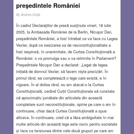
după război.
Read more…
preşedintele României
JUL 24, 2025
10 COMMENTS
By
Andrea Ghiţă
În cadrul Declaraţiilor de presă susţinute vineri, 18 iulie
2025, la Ambasada României de la Berlin, Nicuşor Dan,
preşedintele României, a fost întrebat ce va face cu Legea
Vexler, după ce sesizarea sa de neconstituţionalitate a
fost respinsă, în unanimitate, de Curtea Constituţională a
României: o va promulga sau o va retrimite în Parlament?
Preşedintele Nicuşor Dan a declarat: „Legat de legea
inițiată de domnul Vexler, să facem niște precizări. În
primul rând, ea completează o lege care există, e în
vigoare. În al doilea rând, eu am atacat-o la Curtea
Constituțională, cerând Curții Constituționale să constate
că aproximativ jumătate din articolele din această
completare sunt neconstituționale, opinie pe care o am în
continuare, chiar dacă Curtea Constituțională a spus
altceva. În continuare, cred că a lăsa ambiguitate în mai
multe articole din această lege este nociv pentru societate
și face ca tensiunea dintre cele două grupuri pe care am