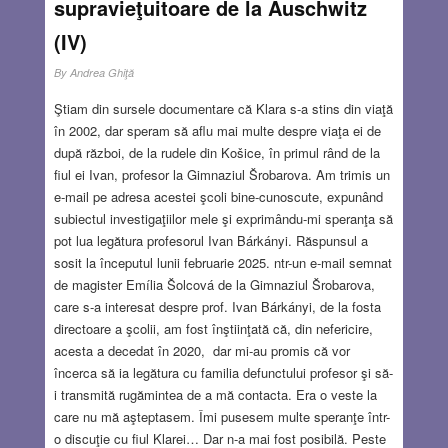
supravieţuitoare de la Auschwitz
(IV)
By
Andrea Ghiţă
Ştiam din sursele documentare că Klara s-a stins din viaţă
în 2002, dar speram să aflu mai multe despre viaţa ei de
după război, de la rudele din Košice, în primul rând de la
fiul ei Ivan, profesor la Gimnaziul Šrobarova. Am trimis un
e-mail pe adresa acestei şcoli bine-cunoscute, expunând
subiectul investigaţiilor mele şi exprimându-mi speranţa să
pot lua legătura profesorul Ivan Bárkányi. Răspunsul a
sosit la începutul lunii februarie 2025. ntr-un e-mail semnat
de magister Emília Šolcová de la Gimnaziul Šrobarova,
care s-a interesat despre prof. Ivan Bárkányi, de la fosta
directoare a şcolii, am fost înştiinţată că, din nefericire,
acesta a decedat în 2020, dar mi-au promis că vor
încerca să ia legătura cu familia defunctului profesor şi să-
i transmită rugămintea de a mă contacta. Era o veste la
care nu mă aşteptasem. Îmi pusesem multe speranţe într-
o discuţie cu fiul Klarei… Dar n-a mai fost posibilă. Peste