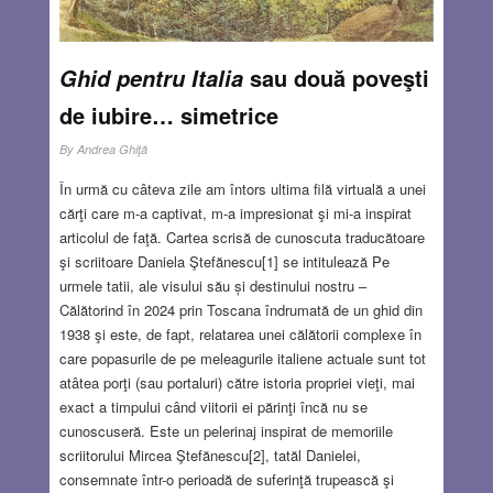
sau două poveşti
Ghid pentru Italia
de iubire… simetrice
By
Andrea Ghiţă
În urmă cu câteva zile am întors ultima filă virtuală a unei
cărţi care m-a captivat, m-a impresionat şi mi-a inspirat
articolul de faţă. Cartea scrisă de cunoscuta traducătoare
şi scriitoare Daniela Ştefănescu[1] se intitulează Pe
urmele tatii, ale visului său și destinului nostru –
Călătorind în 2024 prin Toscana îndrumată de un ghid din
1938 şi este, de fapt, relatarea unei călătorii complexe în
care popasurile de pe meleagurile italiene actuale sunt tot
atâtea porţi (sau portaluri) către istoria propriei vieţi, mai
exact a timpului când viitorii ei părinţi încă nu se
cunoscuseră. Este un pelerinaj inspirat de memoriile
scriitorului Mircea Ştefănescu[2], tatăl Danielei,
consemnate într-o perioadă de suferinţă trupească şi