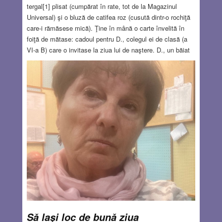
tergal[1] plisat (cumpărat în rate, tot de la Magazinul
Universal) şi o bluză de catifea roz (cusută dintr-o rochiţă
care-i rămăsese mică). Ţine în mână o carte învelită în
foiţă de mătase: cadoul pentru D., colegul ei de clasă (a
VI-a B) care o invitase la ziua lui de naştere. D., un băiat
deştept şi dezgheţat, înalt (crescuse peste vară şi
depăşise 1.80), cu vocea în schimbare, i-a mai spus:
„Vom fi trei băieţi şi trei fete”. Această precizare dăduse o
turnură specială aniversării care se arăta altfel decât
celelalte zile de naştere, cu un cârd de copii
neastâmpăraţi şi gălăgioşi care se înghesuie la joacă, dau
iama în sendviciuri şi se îndoapă cu feliile de tort…
Read more…
OCT 15, 2025
10 COMMENTS
Să laşi loc de bună ziua