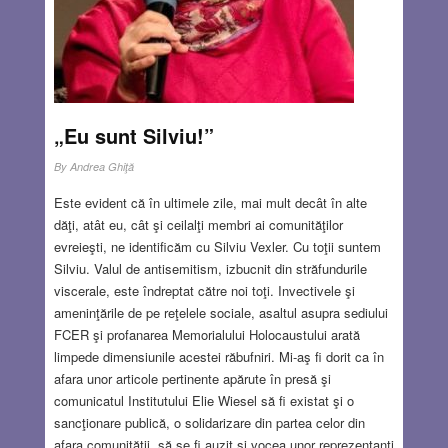
„Eu sunt Silviu!”
By
Andrea Ghiţă
Este evident că în ultimele zile, mai mult decât în alte
dăţi, atât eu, cât şi ceilalţi membri ai comunităţilor
evreieşti, ne identificăm cu Silviu Vexler. Cu toţii suntem
Silviu. Valul de antisemitism, izbucnit din străfundurile
viscerale, este îndreptat către noi toţi. Invectivele şi
ameninţările de pe reţelele sociale, asaltul asupra sediului
FCER şi profanarea Memorialului Holocaustului arată
limpede dimensiunile acestei răbufniri. Mi-aş fi dorit ca în
afara unor articole pertinente apărute în presă şi
comunicatul Institutului Elie Wiesel să fi existat şi o
sancţionare publică, o solidarizare din partea celor din
afara comunităţii, să se fi auzit şi vocea unor reprezentanţi