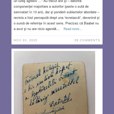
un iureş agresiv …” Au trecut anii şi – datorită
componenţei majoritare a autorilor (peste o sută de
semnatari în 13 ani), dar şi ponderii subiectelor abordate –
revista a fost percepută drept una “evreiască”, devenind şi
o sursă de referinţe în acest sens. Precizez că Baabel nu
a avut şi nu are nicio agendă…
Read more…
NOV 20, 2025
28 COMMENTS