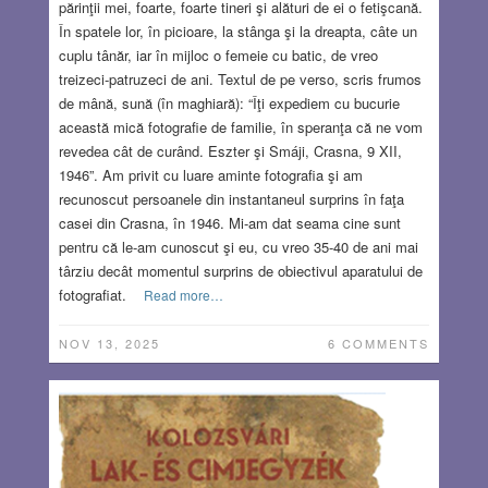
părinţii mei, foarte, foarte tineri şi alături de ei o fetişcană.
În spatele lor, în picioare, la stânga şi la dreapta, câte un
cuplu tânăr, iar în mijloc o femeie cu batic, de vreo
treizeci-patruzeci de ani. Textul de pe verso, scris frumos
de mână, sună (în maghiară): “Îţi expediem cu bucurie
această mică fotografie de familie, în speranţa că ne vom
revedea cât de curând. Eszter şi Smáji, Crasna, 9 XII,
1946”. Am privit cu luare aminte fotografia şi am
recunoscut persoanele din instantaneul surprins în faţa
casei din Crasna, în 1946. Mi-am dat seama cine sunt
pentru că le-am cunoscut şi eu, cu vreo 35-40 de ani mai
târziu decât momentul surprins de obiectivul aparatului de
fotografiat.
Read more…
NOV 13, 2025
6 COMMENTS