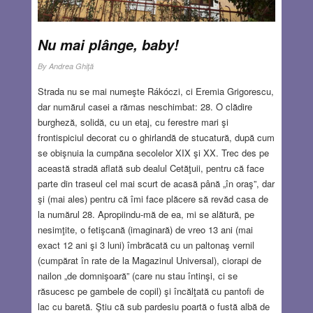
să devină o importantă sursă istorică şi sociologică, mai
cu seamă pentru populaţia evreiască a oraşului. De fapt,
Nu mai plânge, baby!
cred că volumul Kolozsvári lak és címjegyzék este ultimul
loc în care evreii clujeni au mai fost trecuţi cu nume,
By
Andrea Ghiţă
prenume şi profesiune, ca cetăţeni ai urbei…
Read
more…
Strada nu se mai numeşte Rákóczi, ci Eremia Grigorescu,
dar numărul casei a rămas neschimbat: 28. O clădire
burgheză, solidă, cu un etaj, cu ferestre mari şi
OCT 30, 2025
22 COMMENTS
frontispiciul decorat cu o ghirlandă de stucatură, după cum
se obişnuia la cumpăna secolelor XIX şi XX. Trec des pe
această stradă aflată sub dealul Cetăţuii, pentru că face
parte din traseul cel mai scurt de acasă până „în oraş”, dar
şi (mai ales) pentru că îmi face plăcere să revăd casa de
la numărul 28. Apropiindu-mă de ea, mi se alătură, pe
nesimţite, o fetişcană (imaginară) de vreo 13 ani (mai
exact 12 ani şi 3 luni) îmbrăcată cu un paltonaş vernil
(cumpărat în rate de la Magazinul Universal), ciorapi de
nailon „de domnişoară” (care nu stau întinşi, ci se
răsucesc pe gambele de copil) şi încălţată cu pantofi de
lac cu baretă. Ştiu că sub pardesiu poartă o fustă albă de