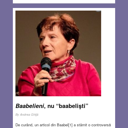
, nu “baabelişti”
Baabelieni
By
Andrea Ghiţă
De curând, un articol din Baabel[1] a stârnit o controversă