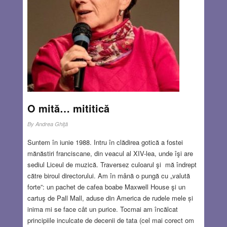
între zidurile clădirilor de pe această stradă
centrală.
Read more…
AUG 21, 2025
20 COMMENTS
O mită… mititică
By
Andrea Ghiţă
Suntem în iunie 1988. Intru în clădirea gotică a fostei
mănăstiri franciscane, din veacul al XIV-lea, unde îşi are
sediul Liceul de muzică. Traversez culoarul şi mă îndrept
către biroul directorului. Am în mână o pungă cu „valută
forte”: un pachet de cafea boabe Maxwell House şi un
cartuş de Pall Mall, aduse din America de rudele mele și
inima mi se face cât un purice. Tocmai am încălcat
principiile inculcate de decenii de tata (cel mai corect om