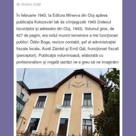
By
Andrea Ghiţă
În februarie 1943, la Editura Minerva din Cluj apărea
publicaţia Kolozsvári lak és címjegyzék 1943 (Indexul
locuinţelor şi adreselor din Cluj, 1943). Volumul gros, de
627 de pagini, era rodul muncii temeinice a trei funcţionari
publici: Ödön Boga, revizor contabil, şef al administraţiei
fiscale locale, Aurél Zámbó şi Ernő Gál, fruncţionari fiscali
(perceptori). Publicaţia voluminoasă, elaborată cu
profesionalism şi migală (astăzi ne e greu să ne imaginăm
cum se alcătuia o bază de date atât de amănunţită fără
ajutorul computerului) avea să fie utilizată circa doi ani. În
octombrie 1945, Clujul a fost eliberat, curând numele
străzilor şi pieţelor (cel puţin ale celor centrale) au fost
schimbate[2], iar după ce Transilvania de Nord a reintrat în
componenţa României, acest index, întocmit în limba
maghiară şi reflectând situaţia din 1943, a devenit inutil.
Mă îndoiesc că vrednicii funcţionari fiscali, Ödön Boga,
Aurél Zámbó şi Ernő Gál, şi-ar fi imaginat vreodată că
lucrarea lor, menită să înlesnească găsirea locuinţelor şi
adreselor în timpul administraţiei maghiare a Clujului, avea