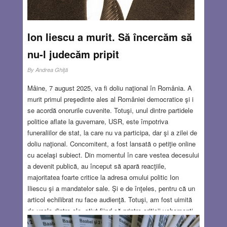
Ion Iiescu a murit. Să încercăm să
nu-l judecăm pripit
By
Andrea Ghiţă
Mâine, 7 august 2025, va fi doliu naţional în România. A
murit primul preşedinte ales al României democratice şi i
se acordă onorurile cuvenite. Totuşi, unul dintre partidele
politice aflate la guvernare, USR, este împotriva
funeraliilor de stat, la care nu va participa, dar şi a zilei de
doliu naţional. Concomitent, a fost lansată o petiţie online
cu acelaşi subiect. Din momentul în care vestea decesului
a devenit publică, au început să apară reacţiile,
majoritatea foarte critice la adresa omului politic Ion
Iliescu şi a mandatelor sale. Şi e de înţeles, pentru că un
articol echilibrat nu face audienţă. Totuşi, am fost uimită
de unele dintre ele, ştiut fiind că printre criticii vehemenţi
se număra şi cel care îi căutase anturajul şi publicase o