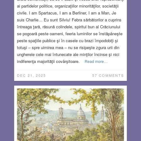
ai partidelor politice, organizaţiilor minorităţilor, societăţii
civile. I am Spartacus, I am a Berliner, I am a Man, Je
suis Charlie… Eu sunt Silviu! Febra sărbătorilor a cuprins
întreaga ţară, răsună colindele, spiritul bun al Crăciunului
se pogoară peste oameni, feeria luminilor se înstăpâneşte
peste spaţiile publice şi în casele cu brazi împodobiţi şi
totuşi – spre uimirea mea – nu se risipeşte zgura urii din
ungherele cele mai întunecate ale minţilor încinse şi nici
indiferenţa majorităţii covârşitoare.
Read more…
DEC 21, 2025
57 COMMENTS