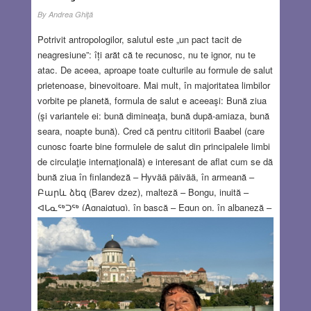
By
Andrea Ghiţă
Potrivit antropologilor, salutul este „un pact tacit de
neagresiune”: îți arăt că te recunosc, nu te ignor, nu te
atac. De aceea, aproape toate culturile au formule de salut
prietenoase, binevoitoare. Mai mult, în majoritatea limbilor
vorbite pe planetă, formula de salut e aceeaşi: Bună ziua
(şi variantele ei: bună dimineaţa, bună după-amiaza, bună
seara, noapte bună). Cred că pentru cititorii Baabel (care
cunosc foarte bine formulele de salut din principalele limbi
de circulaţie internaţională) e interesant de aflat cum se dă
bună ziua în finlandeză – Hyvää päivää, în armeană –
Բարև ձեզ (Barev dzez), malteză – Bongu, inuită –
ᐊᒐᓇᖅᑐᖅ (Agnaiqtuq), în bască – Egun on, în albaneză –
Mirëdi. Există şi alte formule de salut care urează
sănătate şi noroc (precum cunoscutele formule ale
romanilor – Ave şi Salve – dar şi cel din în limba romani –
Sastipe baxtale şi coreeană – 안녕하세요 (Annyeong
haseyo), dar şi urarea de Pace (în ebraică Şalom שלום şi
în arabă Salam سلام). Dar să revin la Bună ziua, acest