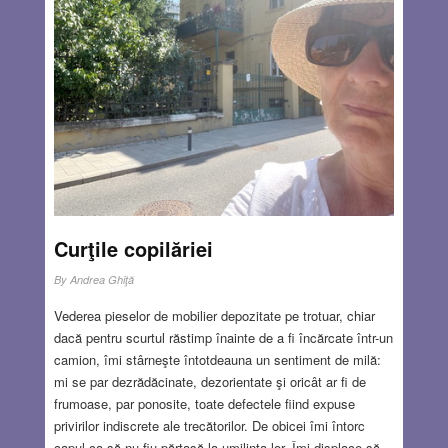
şi, înainte de a intra în clădirea maiestuoasă a bazilicii
care domina cheiul Dunării, ne-am oprit să admirăm
priveliştea. Observând podul care se arcuia peste fluviu,
am decis să traversăm pe malul celălalt (slovac) doar
după ce vom fi văzut toate obiectivele înscrise pe listă…
Read more…
SEP 18, 2025
14 COMMENTS
Curţile copilăriei
By
Andrea Ghiţă
Vederea pieselor de mobilier depozitate pe trotuar, chiar
dacă pentru scurtul răstimp înainte de a fi încărcate într-un
camion, îmi stârneşte întotdeauna un sentiment de milă:
mi se par dezrădăcinate, dezorientate şi oricât ar fi de
frumoase, par ponosite, toate defectele fiind expuse
privirilor indiscrete ale trecătorilor. De obicei îmi întorc
capul ca să nu fiu părtaşă la umilinţa lor. Îmi displace să