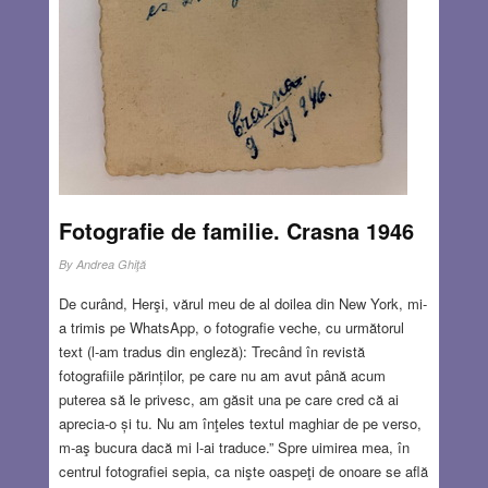
Fotografie de familie. Crasna 1946
By
Andrea Ghiţă
De curând, Herşi, vărul meu de al doilea din New York, mi-
a trimis pe WhatsApp, o fotografie veche, cu următorul
text (l-am tradus din engleză): Trecând în revistă
fotografiile părinților, pe care nu am avut până acum
puterea să le privesc, am găsit una pe care cred că ai
aprecia-o și tu. Nu am înţeles textul maghiar de pe verso,
m-aş bucura dacă mi l-ai traduce.” Spre uimirea mea, în
centrul fotografiei sepia, ca nişte oaspeţi de onoare se află