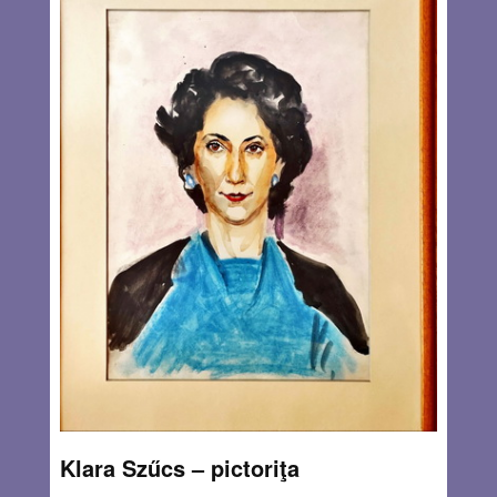
bombardamente, violenţe şi acte de terorism, frământări
sociale şi politice, întorsături electorale nemaiîntâlnite,
incendii şi intemperii. În ciuda acestor evenimente care
ne-au ţinut cu nervii întinşi, când autorii din Israel îşi
scriau articolele în adăpost, sub tirul rachetelor, iar noi,
ceilalţi, urmăream ştirile cu sufletul la gură, fiecare număr
din Baabel a apărut la timp, între două numere ordinare
fiind publicat şi câte un Articol de Joi, astfel încât audienţa
revistei a rămas constantă, ba mai mult, uneori a şi
crescut.
Read more…
JUL 28, 2025
25 COMMENTS
Klara Szűcs – pictoriţa