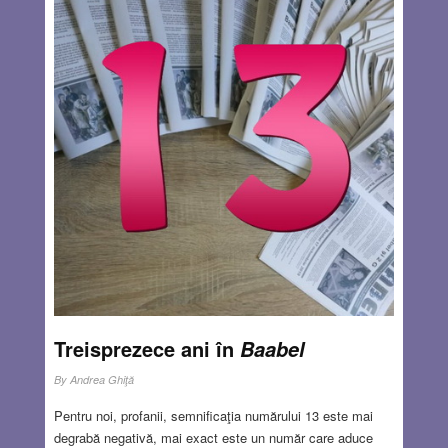
carte despre el[5]. Majoritatea acestor articole îl acuză pe
Ion Iliescu de toate relele care s-au abătut peste România
după răsturnarea regimului ceauşist: morţii revoluţiei,
procesul Ceauşescu, mineriadele, înfiinţarea FSN,
formarea noii clase politice corupte care a jefuit ţara,
încheierea tratatului de pace cu URSS (care oricum n-a
mai avut obiect după disoluţia imperiului sovietic), apariţia
şi consolidarea partidelor naţionaliste etc. Toţi aceşti critici
uită sau nu înţeleg că în decembrie 1989 România trăia
într-o paradigmă nord-coreeană din care, potrivit acestor
critici acerbi, ar fi trebui să facă un salt graţios şi să
aterizeze de îndată într-o democraţie occidentală
consolidată.
Read more…
AUG 6, 2025
11 COMMENTS
Treisprezece ani în
Baabel
By
Andrea Ghiţă
Pentru noi, profanii, semnificaţia numărului 13 este mai
degrabă negativă, mai exact este un număr care aduce