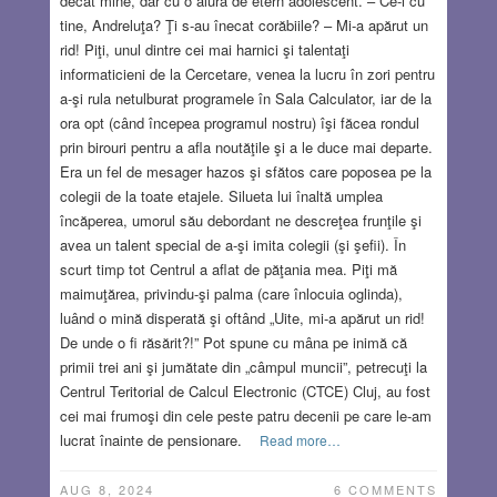
decât mine, dar cu o alură de etern adolescent. – Ce-i cu
tine, Andreluţa? Ţi s-au înecat corăbiile? – Mi-a apărut un
rid! Piţi, unul dintre cei mai harnici şi talentaţi
informaticieni de la Cercetare, venea la lucru în zori pentru
a-şi rula netulburat programele în Sala Calculator, iar de la
ora opt (când începea programul nostru) îşi făcea rondul
prin birouri pentru a afla noutăţile şi a le duce mai departe.
Era un fel de mesager hazos şi sfătos care poposea pe la
colegii de la toate etajele. Silueta lui înaltă umplea
încăperea, umorul său debordant ne descreţea frunţile şi
avea un talent special de a-şi imita colegii (şi şefii). În
scurt timp tot Centrul a aflat de păţania mea. Piţi mă
maimuţărea, privindu-şi palma (care înlocuia oglinda),
luând o mină disperată şi oftând „Uite, mi-a apărut un rid!
De unde o fi răsărit?!” Pot spune cu mâna pe inimă că
primii trei ani şi jumătate din „câmpul muncii”, petrecuţi la
Centrul Teritorial de Calcul Electronic (CTCE) Cluj, au fost
cei mai frumoşi din cele peste patru decenii pe care le-am
lucrat înainte de pensionare.
Read more…
AUG 8, 2024
6 COMMENTS