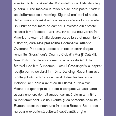
special din filme și seriale. Voi aminti două: Dirty dancing
și serialul The marvelous Miss Maisel care poate fi văzut
pe platformele de streaming. Sigur că mai sunt și altele,
dar eu mă voi referi doar la acestea care sunt cunoscute
unui număr mai mare de oameni. Povestea din spatele
acestor filme începe în anii ’50, iar eu, ca nou venită în
America, aveam să aflu despre ea de la soțul meu, Harris
Salomon, care este președintele companiei Atlantic
Overseas Pictures și produce un documentar despre
renumitul Grossinger’s Country Club din Munții Catskill,
New York. Premiera va avea loc în această iarnă, la
festivalul de film Sundance. Hotelul Grossinger’s a inspirat
locația pentru celebrul film Dirty Dancing. Recent am avut
privilegiul să particip la cel de-al doilea festival anual
Borscht Belt, care a avut loc în Ellenville, New York.
Această experiență mi-a oferit o perspectivă fascinantă
asupra unei ere demult apuse, dar încă vie în amintirile
multor americani. Ca nou venită și ca persoană născută în
Europa, această incursiune în istoria Borscht Belt a fost
nu doar o experiență culturală captivantă, ci și o