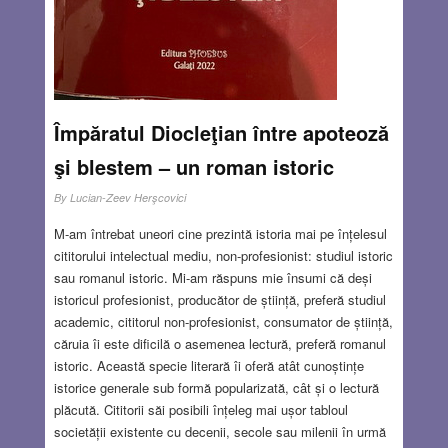
Împăratul Diocleţian între apoteoză
şi blestem – un roman istoric
By
Lucian-Zeev Herşcovici
M-am întrebat uneori cine prezintă istoria mai pe înțelesul
cititorului intelectual mediu, non-profesionist: studiul istoric
sau romanul istoric. Mi-am răspuns mie însumi că deși
istoricul profesionist, producător de știință, preferă studiul
academic, cititorul non-profesionist, consumator de știință,
căruia îi este dificilă o asemenea lectură, preferă romanul
istoric. Această specie literară îi oferă atât cunoștințe
istorice generale sub formă popularizată, cât și o lectură
plăcută. Cititorii săi posibili înțeleg mai ușor tabloul
societății existente cu decenii, secole sau milenii în urmă