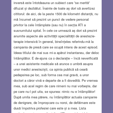
inversă este întotdeauna un subiect care ”se merită”
difuzat și dezbătut. Înainte de toate aș dori să avertizez
cititorul: de aici, de la peste 1500 de kilometri distanță, nu
mă încumet să prezint un punct de vedere personal
privitor la cele întâmplate (sau nu) în secția ATI a
susnumitului spital. În cele ce urmează aș dori să prezint
anumite aspecte ale activității specialității de anestezie-
terapie intensivă în general, bineînțeles referindu-mă la
campania de presă care se ocupă intens de acest episod.
Ideea titlului de mai sus mi-a apărut instantaneu, dar deloc
întâmplător. E de-ajuns ca o declarație – încă neverificată
– a unei asistente medicale să arunce o umbră asupra
unor medici anesteziști, ca opinia publică să ceară
pedepsirea pe loc, sub forma cea mai gravă, a unor
doctori a căror vină e departe de a fi dovedită. Pe vremea
mea, sub acel regim de care nimeni nu mai vorbește, dar
pe care nu-l pot uita, se spunea: nimic nu e întâmplător!
După umila mea părere, nu întâmplător actuala campanie
de denigrare, de împroșcare cu noroi, de defăimare este
dusă împotriva profesiei care este și a mea. Lista