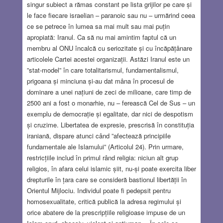
singur subiect a rămas constant pe lista grijilor pe care și
le face fiecare israelian – paranoic sau nu – urmărind ceea
ce se petrece în lumea sa mai mult sau mai puțin
apropiată: Iranul. Ca să nu mai amintim faptul că un
membru al ONU încalcă cu seriozitate și cu încăpățânare
articolele Cartei acestei organizații. Astăzi Iranul este un
”stat-model” în care totalitarismul, fundamentalismul,
prigoana și minciuna și-au dat mâna în procesul de
dominare a unei națiuni de zeci de milioane, care timp de
2500 ani a fost o monarhie, nu – ferească Cel de Sus – un
exemplu de democrație și egalitate, dar nici de despotism
și cruzime. Libertatea de expresie, prescrisă în constituția
iraniană, dispare atunci când ”afectează principiile
fundamentale ale Islamului” (Articolul 24). Prin urmare,
restricțiile includ în primul rând religia: niciun alt grup
religios, în afara celui islamic șiit, nu-și poate exercita liber
drepturile în țara care se consideră bastionul libertății în
Orientul Mijlociu. Individul poate fi pedepsit pentru
homosexualitate, critică publică la adresa regimului și
orice abatere de la prescripțiile religioase impuse de un