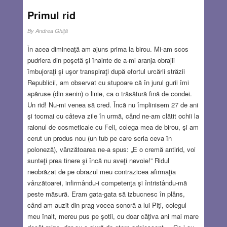
Primul rid
By
Andrea Ghiţă
În acea dimineaţă am ajuns prima la birou. Mi-am scos
pudriera din poşetă şi înainte de a-mi aranja obrajii
îmbujoraţi şi uşor transpiraţi după efortul urcării străzii
Republicii, am observat cu stupoare că în jurul gurii îmi
apăruse (din senin) o linie, ca o trăsătură fină de condei.
Un rid! Nu-mi venea să cred. Încă nu împlinisem 27 de ani
şi tocmai cu câteva zile în urmă, când ne-am clătit ochii la
raionul de cosmeticale cu Feli, colega mea de birou, şi am
cerut un produs nou (un tub pe care scria ceva în
poloneză), vânzătoarea ne-a spus: „E o cremă antirid, voi
sunteţi prea tinere şi încă nu aveţi nevoie!” Ridul
neobrăzat de pe obrazul meu contrazicea afirmaţia
vânzătoarei, infirmându-i competenţa şi întristându-mă
peste măsură. Eram gata-gata să izbucnesc în plâns,
când am auzit din prag vocea sonoră a lui Piţi, colegul
meu înalt, mereu pus pe şotii, cu doar câţiva ani mai mare