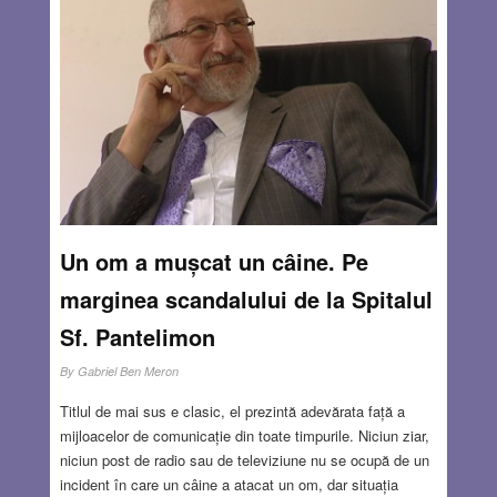
– Solidaritatea. Comitetului Olimpic Internațional ajută
comitetele naționale, mai ales pe cele care au cea mai
mare nevoie.
– Sportul, educația și cultura trebuie să meargă mână în
mână.
Să le luăm pe rând și să vedem în ce măsură aceste
principii sunt respectate.
Read more…
AUG 15, 2024
21 COMMENTS
Un om a mușcat un câine. Pe
marginea scandalului de la Spitalul
Sf. Pantelimon
By
Gabriel Ben Meron
Titlul de mai sus e clasic, el prezintă adevărata față a
mijloacelor de comunicație din toate timpurile. Niciun ziar,
niciun post de radio sau de televiziune nu se ocupă de un
incident în care un câine a atacat un om, dar situația