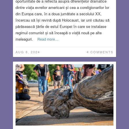
oportunitate de a reflecta asupra diferențelor dramatice
dintre viața evreilor americani și cea a coreligionarilor lor
din Europa care, în a doua jumătate a secolului XX,
încercau să își revină după Holocaust, iar unii căutau să
părăsească țările de estul Europei în care se instalase
regimul comunist și să înceapă o viață nouă pe alte
meleaguri.
Read more…
AUG 8, 2024
4 COMMENTS