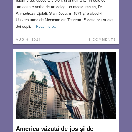
Islam crud, obsesiv, violent și antiuman… În cele ce
urmează e vorba de un coleg, un medic iranian, Dr.
Ahmadreza Djalali. S-a născut în 1971 și a absolvit
Universitatea de Medicină din Teheran. E căsătorit și are
doi copii.
Read more…
AUG 8, 2024
9 COMMENTS
America văzută de jos și de