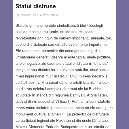
Statui distruse
By
Tiberiu Ezri si Peter Szmuk
Statuile și monumentele simbolizează idei / ideologii
politice, sociale, culturale, etnice sau religioase,
reprezentate prin figuri de oameni importanți, animale, zei,
scene din războaie sau din alte evenimente importante.
Ele reamintesc oamenilor din acea generație și din
următoarele generații despre aceste fapte, unele pozitive,
altele negative, de exemplu statuile ridicate în “cinstea”
rasiștilor sau dictatorilor. În privința statuilor, două lucruri
m-au impresionat mult în trecut. Unul în sens negativ și
celălalt pozitiv. M-a șocat când teroriștii islamici Taliban
au distrus celebrul complex de statui ale lui Buddha
sculptate în stâncă din regiunea Bamiyan, Afghanistan,
datând din în secolul al VI-lea.(1) Pentru Taliban, statuile
reprezentau idolatrie și nimănui nu-i păsa că ele erau și un
monument cultural al omenirii. La proiectul de distrugere
au participat ingineri din Pakistan și din unele țări arabe.
Muzeul Memento Park din Budapesta este un “cimitir de