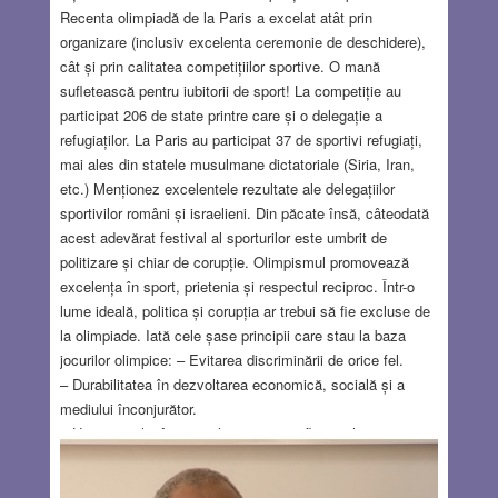
Recenta olimpiadă de la Paris a excelat atât prin
organizare (inclusiv excelenta ceremonie de deschidere),
cât și prin calitatea competițiilor sportive. O mană
sufletească pentru iubitorii de sport! La competiție au
participat 206 de state printre care și o delegație a
refugiaților. La Paris au participat 37 de sportivi refugiați,
mai ales din statele musulmane dictatoriale (Siria, Iran,
etc.) Menționez excelentele rezultate ale delegațiilor
sportivilor români și israelieni. Din păcate însă, câteodată
acest adevărat festival al sporturilor este umbrit de
politizare și chiar de corupție. Olimpismul promovează
excelența în sport, prietenia și respectul reciproc. Într-o
lume ideală, politica și corupția ar trebui să fie excluse de
la olimpiade. Iată cele șase principii care stau la baza
jocurilor olimpice: – Evitarea discriminării de orice fel.
– Durabilitatea în dezvoltarea economică, socială și a
mediului înconjurător.
– Umanismul – în centrul atenției se află omul.
– Universalitatea. Sportul aparține tuturor și impactul său
este universal.