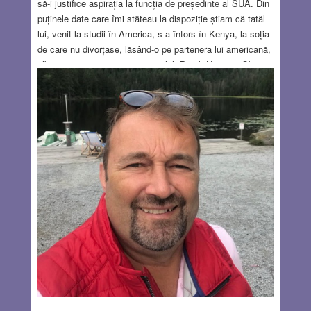
să-i justifice aspirația la funcția de președinte al SUA. Din
puținele date care îmi stăteau la dispoziție știam că tatăl
lui, venit la studii în America, s-a întors în Kenya, la soția
de care nu divorțase, lăsând-o pe partenera lui americană,
albă, să-și crească singură copilul, Barak Hussein Obama.
Acesta și-a făcut studiile la Harvard, unde a fost directorul
revistei studențești Harvard Law Review, fără să scrie un
singur rând în această revistă. După terminarea studiilor a
activat ca organizator comunitar, adică mergea la
comunitățile de negri săraci și îi informa despre ajutoarele
la care aveau dreptul.
Read more…
AUG 8, 2024
30 COMMENTS