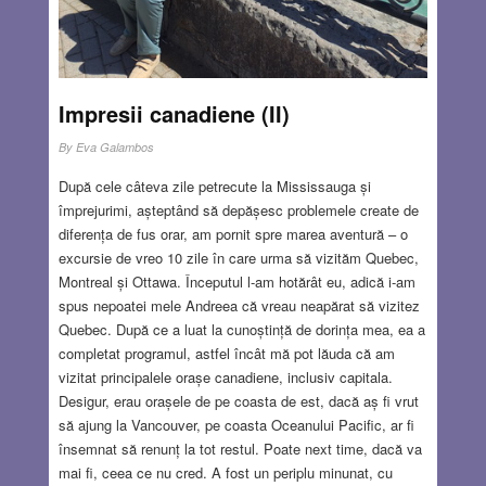
Impresii canadiene (II)
By
Eva Galambos
După cele câteva zile petrecute la Mississauga și
împrejurimi, așteptând să depășesc problemele create de
diferența de fus orar, am pornit spre marea aventură – o
excursie de vreo 10 zile în care urma să vizităm Quebec,
Montreal și Ottawa. Începutul l-am hotărât eu, adică i-am
spus nepoatei mele Andreea că vreau neapărat să vizitez
Quebec. După ce a luat la cunoștință de dorința mea, ea a
completat programul, astfel încât mă pot lăuda că am
vizitat principalele orașe canadiene, inclusiv capitala.
Desigur, erau orașele de pe coasta de est, dacă aș fi vrut
să ajung la Vancouver, pe coasta Oceanului Pacific, ar fi
însemnat să renunț la tot restul. Poate next time, dacă va
mai fi, ceea ce nu cred. A fost un periplu minunat, cu