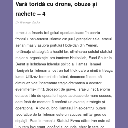
Vară toridă cu drone, obuze și
rachete – 4
By
George Vigdor
Israelul a înscris trei goluri spectaculoase în poarta
frontului pan-terorist islamic din jurul granițelor sale: atacul
aerian masiv asupra portului Hodeidah din Yemen,
fortăreața strategică a houthi-lor, eliminarea șefului statului
major al organizației pro-iraniene Hezbollah, Fuad Shukr la
Beirut și lichidarea liderului politic al Hamas, Ismael
Haniyeh la Teheran a fost un hat trick care a uimit întreaga
lume. Utilizez termeni din fotbal, deoarece încerc să
diminuez voit încărcătura tragic-dramatică a acestor
evenimente-limită deosebit de grave. Israelul riscă enorm
cu acest trio de operațiuni spectaculoase de mare succes,
care însă de moment îi conferă un avantaj strategic și
operațional. A lovi cu brio Hamasul în epicentrul puterii
teocratice de la Teheran este un succes militar greu de
depășit. Practic mesajul Statului Evreu către Iran este că
îi putem lovi crunt, oricând și oriunde, chiar în țara lor,