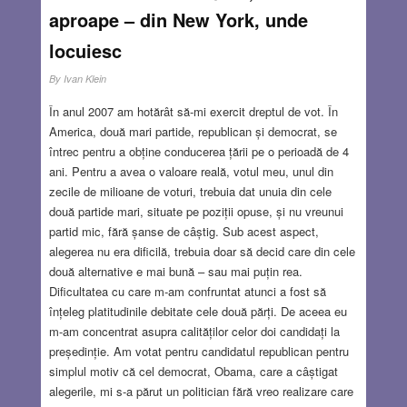
aproape – din New York, unde
locuiesc
By
Ivan Klein
În anul 2007 am hotărât să-mi exercit dreptul de vot. În
America, două mari partide, republican și democrat, se
întrec pentru a obține conducerea țării pe o perioadă de 4
ani. Pentru a avea o valoare reală, votul meu, unul din
zecile de milioane de voturi, trebuia dat unuia din cele
două partide mari, situate pe poziții opuse, și nu vreunui
partid mic, fără șanse de câștig. Sub acest aspect,
alegerea nu era dificilă, trebuia doar să decid care din cele
două alternative e mai bună – sau mai puțin rea.
Dificultatea cu care m-am confruntat atunci a fost să
înțeleg platitudinile debitate cele două părți. De aceea eu
m-am concentrat asupra calităților celor doi candidați la
președinție. Am votat pentru candidatul republican pentru
simplul motiv că cel democrat, Obama, care a câștigat
alegerile, mi s-a părut un politician fără vreo realizare care