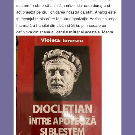
suntem în stare să anihilăm orice lider care dorește și
acționează pentru lichidarea noastră ca stat. Analog este
și mesajul trimis către temuta organizație Hezbollah, aripa
înarmată a Iranului din Liban și Siria, prin scoaterea
definitivă din scenă a liderului militar al acesteia. Merită
menționat că în cursul conflictului de uzură cu Hezbollah,
demarat imediat după operațiunea Hamas din 7 octombrie
2023, Israelul a eliminat, rând pe rând, mai mulți
conducători militari ai Hezbollah. Bineînțeles că aceste
asasinate țintite nu aduc nici pacea, nici înfrângerea
acestor organizații teroriste înarmate până în dinți (dar în
surdină) de Iran și de alte state arabe radicale. Ele însă le
slăbesc eficiența, le dezorganizează, le demoralizează pe
termen scurt și le demonstrează că Israelul va fi extrem
de greu de șters de pe hartă, cu evreii aruncați în mare ori
izgoniți înapoi în Europa sau America.
Read more…
AUG 8, 2024
1 COMMENT