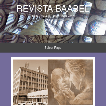
REVISTA BAABEL
ISSN 2734-4967, ISSN-L 2734-4967
Select Page