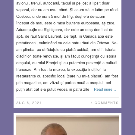
avionul, trenul, autocarul, taxiul și pe jos; a lipsit doar
vaporul, dar nu am avut când. Și acum să le luăm pe rând.
Quebec, unde era să mor de frig, deși era de-acum
început de mai, este o mică bijuterie europeană, aș zice.
Aduce puțin cu Sighișoara, dar este un oraș dominat de
apă, de râul Saint Laurent. De fapt, în Canada apa este
pretutindeni, culminând cu cele patru râuri din Ottawa. Ne-
am plimbat pe străduțele cu piatră cubică, am citit istoria
clădirilor, toate renovate, și am făcut cunoștință cu istoria
orașului, cu rolul Franței și cu puternica prezență a culturii
franceze. Am fost la muzeu, la expoziția inuiților, la
restaurante cu specific local (care nu mi-a plăcut), am fost
prin magazine, am văzut și partea nouă a orașului, cel
puțin atât cât s-a putut vedea în patru zile
Read more…
AUG 8, 2024
4 COMMENTS