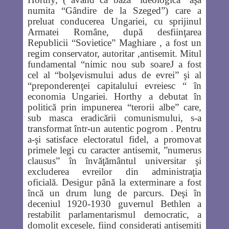
numita “Gândire de la Szeged”) care a
preluat conducerea Ungariei, cu sprijinul
Armatei Române, după desfiinţarea
Republicii “Sovietice” Maghiare , a fost un
regim conservator, autoritar ,antisemit. Mitul
fundamental “nimic nou sub soare
J
a fost
cel al “bolşevismului adus de evrei” şi al
“preponderenţei capitalului evreiesc “ în
economia Ungariei. Horthy a debutat în
politică prin impunerea “terorii albe” care,
sub masca eradicării comunismului, s-a
transformat într-un autentic pogrom . Pentru
a-şi satisface electoratul fidel, a promovat
primele legi cu caracter antisemit, ”numerus
clausus” în învăţământul universitar şi
excluderea evreilor din administraţia
oficială. Desigur până la exterminare a fost
încă un drum lung de parcurs. Deşi în
deceniul 1920-1930 guvernul Bethlen a
restabilit parlamentarismul democratic, a
domolit excesele, fiind consideraţi antisemiţi