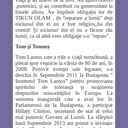
,puternici, şi au contribuit cu generozitate la
binele altora. Au împlinit obligaţia lor de
TIKUN OLAM , de “reparare a lumii” deşi
niciunul din ei nu a fost religios,,ba din
contră! Şi niciunul din ei nu a făcuse rău
lumii, ca să aibă vreo obligaţie s-o ”repare”.
Tom şi Tommy
Tom Lantos care a trăit o viaţă tumultoasă, a
plecat spre veşnicie la vârsta de 80 de ani, în
2008. Potrivit voinţei sale legatare, s-a
deschis în Septembrie 2011 la Budapesta ”
Institutul Tom Lantos” pentru promovarea
spiritului de toleranţă şi susţinerea
drepturilor minorităţilor în Europa. La
sesiunea inaugurală care a avut loc în
Parlamentul de la Budapesta, a participat
Hillary Clinton, secretarul de stat al celui
mai puternic Guvern al Lumii. La sfârşitul
lunii Septembrie 2013 am primit o invitaţie