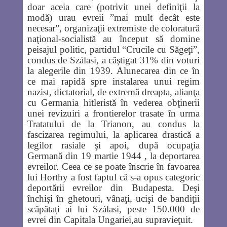
doar aceia care (potrivit unei definiţii la
modă) urau evreii ”mai mult decât este
necesar”, organizaţii extremiste de coloratură
naţional-socialistă au început să domine
peisajul politic, partidul “Crucile cu Săgeţi”,
condus de Szálasi, a câştigat 31% din voturi
la alegerile din 1939. Alunecarea din ce în
ce mai rapidă spre instalarea unui regim
nazist, dictatorial, de extremă dreapta, alianţa
cu Germania hitleristă în vederea obţinerii
unei revizuiri a frontierelor trasate în urma
Tratatului de la Trianon, au condus la
fascizarea regimului, la aplicarea drastică a
legilor rasiale şi apoi, după ocupaţia
Germană din 19 martie 1944 , la deportarea
evreilor. Ceea ce se poate înscrie în favoarea
lui Horthy a fost faptul că s-a opus categoric
deportării evreilor din Budapesta. Deşi
închiși în ghetouri, vânaţi, ucişi de bandiţii
scăpătaţi ai lui Szálasi, peste 150.000 de
evrei din Capitala Ungariei,au supravieţuit.