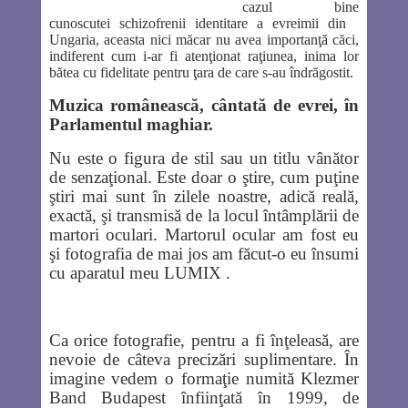
cazul bine
cunoscutei schizofrenii identitare a evreimii din
Ungaria, aceasta nici măcar nu avea importanţă căci,
indiferent cum i-ar fi atenţionat raţiunea, inima lor
bătea cu fidelitate pentru ţara de care s-au îndrăgostit.
Muzica românească, cântată de evrei, în
Parlamentul maghiar.
Nu este o figura de stil sau un titlu vânător
de senzaţional. Este doar o ştire, cum puţine
ştiri mai sunt în zilele noastre, adică reală,
exactă, şi transmisă de la locul întâmplării de
martori oculari. Martorul ocular am fost eu
şi fotografia de mai jos am făcut-o eu însumi
cu aparatul meu LUMIX .
Ca orice fotografie, pentru a fi înţeleasă, are
nevoie de câteva precizări suplimentare. În
imagine vedem o formaţie numită Klezmer
Band Budapest înfiinţată în 1999, de