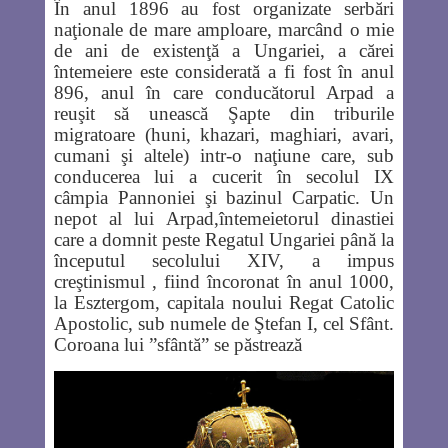
În anul 1896 au fost organizate serbări
naţionale de mare amploare, marcând o mie
de ani de existenţă a Ungariei, a cărei
întemeiere este considerată a fi fost în anul
896, anul în care conducătorul Arpad a
reuşit să unească Şapte din triburile
migratoare (huni, khazari, maghiari, avari,
cumani şi altele) intr-o naţiune care, sub
conducerea lui a cucerit în secolul IX
câmpia Pannoniei şi bazinul Carpatic. Un
nepot al lui Arpad,întemeietorul dinastiei
care a domnit peste Regatul Ungariei până la
începutul secolului XIV, a impus
creştinismul , fiind încoronat în anul 1000,
la Esztergom, capitala noului Regat Catolic
Apostolic, sub numele de Ştefan I, cel Sfânt.
Coroana lui ”sfântă” se păstrează