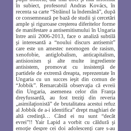
în subiect, profesorul Andras Kovács, în
recenta sa carte “Străinul la îndemână”, după
ce consemnează pe bază de studii şi cercetări
ample şi riguroase creşterea diferitelor forme
de manifestare a antisemitismului în Ungaria
între anii 2006-2013, face o analiză subtilă
şi interesantă a “noului discurs antisemit”
care este un amestec neomogen de rasism,
xenofobie, antiglobalism, anticapitalism,
antisionism şi alte multe ingrediente
antisistem, promovat cu insistenţă de
partidele de extremă dreapta, reprezentate în
Ungaria cu un succes ieşit din comun de
“Jobbik”. Remarcabilă observaţia că evreii
din Ungaria, asemenea celor din Franţa
dreyfussardă, au fost treziţi din reveria
„asimilaţionistă” de brutalitatea acestui refuz
al Jobbik de a-i identifica” drept maghiari de
altă credinţă… Când ei nu sunt “decât
evrei”!! Yair Lapid a vorbit cu căldură şi
emoţie despre cei doi adolescenţi care s-au