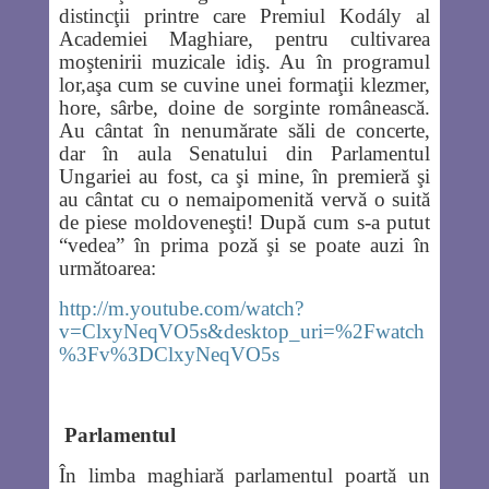
distincţii printre care Premiul Kodály al
Academiei Maghiare, pentru cultivarea
moştenirii muzicale idiş. Au în programul
lor,aşa cum se cuvine unei formaţii klezmer,
hore, sârbe, doine de sorginte românească.
Au cântat în nenumărate săli de concerte,
dar în aula Senatului din Parlamentul
Ungariei au fost, ca şi mine, în premieră şi
au cântat cu o nemaipomenită vervă o suită
de piese moldoveneşti! După cum s-a putut
“vedea” în prima poză şi se poate auzi în
următoarea:
http://m.youtube.com/watch?
v=ClxyNeqVO5s&desktop_uri=%2Fwatch
%3Fv%3DClxyNeqVO5s
Parlamentul
În limba maghiară parlamentul poartă un