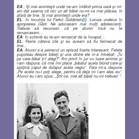
EA
: Îţi mai aminteşti unde ne-am întâlnit prima oară şi mi-
am dat seama că nici un alt băiat nu-mi va mai plăcea, în
afară de tine. Îţi mai aminteşti unde era?
EL
: În locuinţa lui Ferkó Goldstein
[i].
Locuia undeva în
apropierea Gării. Ne adunasem mai mulţi adolescenţi.
Trebuie să recunosc că pe atunci încă nu te
remarcasem…
EA
: În schimb eu te-am remarcat de la început…
EL
: Peste câteva zile şi eu aveam să fiu fermecat de
tine…
EA
: Atunci s-a petrecut un episod foarte interesant. Fetele
şuşoteau despre băieţi şi una dintre ele m-a întrebat: „Tu
pe care băiat ţi-l alegi?” Am privit în jur cu luare aminte şi
i-am răspuns că mie îmi place „băiatul acela blond care-şi
sprijină capul de dulapul acela negru”. Fata mi-a răspuns
„Pe acela nu-l poţi alege, pentru că deja mi l-am ales eu”.
Atunci eu i-am spus: „Ştii ce, mie alt băiat nu-mi trebuie! ”.