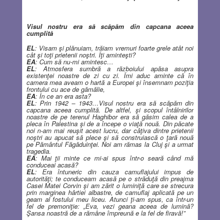
Visul nostru era să scăpăm din capcana aceea
cumplită
EL
: Visam şi plănuiam, trăiam vremuri foarte grele atât noi
cât şi toţi prietenii noştri.
Îţi aminteşti?
EA
: Cum să nu-mi amintesc…
EL
: Atmosfera sumbră a războiului apăsa asupra
existenţei noastre de zi cu zi. Îmi aduc aminte că în
camera mea aveam o hartă a Europei şi însemnam poziţia
frontului cu ace de gămălie,
EA
: În ce an era asta?
EL
: Prin 1942 – 1943…Visul nostru era să scăpăm din
capcana aceea cumplită. De altfel, şi scopul întâlnirilor
noastre de pe terenul Haghibor era să găsim calea de a
pleca în Palestina şi de a începe o viaţă nouă. Din păcate
noi n-am mai reuşit acest lucru, dar câţiva dintre prietenii
noştri au apucat să plece şi să construiască o ţară nouă
pe Pământul Făgăduinţei. Noi am rămas la Cluj şi a urmat
tragedia.
EA
: Mai ţii minte ce mi-ai spus într-o seară când mă
conduceai acasă?
EL
: Era întuneric din cauza camuflajului impus de
autorităţi; te conduceam acasă pe o străduţă din preajma
Casei Matei Corvin şi am zărit o luminiţă care se strecura
prin marginea hârtiei albastre, de camuflaj aplicată pe un
geam al fostului meu liceu.
Atunci ţi-am spus, ca într-un
fel de premoniţie: „Eva, vezi geana aceea de lumină?
Şansa noastră de a rămâne împreună e la fel de firavă!”