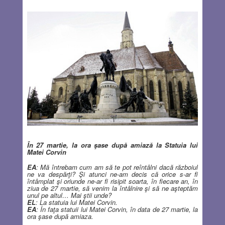
În 27 martie, la ora şase după amiază la Statuia lui
Matei Corvin
EA
: Mă întrebam cum am să te pot reîntâlni dacă războiul
ne va despărţi? Şi atunci ne-am decis că orice s-ar fi
întâmplat şi oriunde ne-ar fi risipit soarta, în fiecare an, în
ziua de 27 martie, să venim la întâlnire şi să ne aşteptăm
unul pe altul…
Mai ştii unde?
EL
: La statuia lui Matei Corvin.
EA
: În faţa statuii lui Matei Corvin, în data de 27 martie, la
ora şase după amiaza.