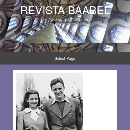
REVISTA BAABEL
ISSN 2734-4967, ISSN-L 2734-4967
Select Page