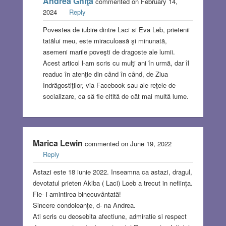
Andrea Ghiţă
commented on February 14,
2024
Reply
Povestea de iubire dintre Laci si Eva Leb, prietenii
tatălui meu, este miraculoasă şi minunată,
asemeni marile poveşti de dragoste ale lumii.
Acest articol l-am scris cu mulţi ani în urmă, dar îl
readuc în atenţie din când în când, de Ziua
Îndrăgostiţilor, via Facebook sau ale reţele de
socializare, ca să fie citită de cât mai multă lume.
Marica Lewin
commented on June 19, 2022
Reply
Astazi este 18 iunie 2022. Inseamna ca astazi, dragul,
devotatul prieten Akiba ( Laci) Loeb a trecut in neființa.
Fie- i amintirea binecuvântată!
Sincere condoleanțe, d- na Andrea.
Ati scris cu deosebita afectiune, admiratie si respect