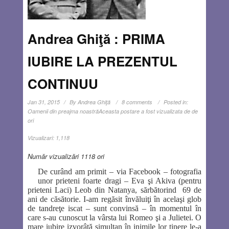
Andrea Ghiţă : PRIMA
IUBIRE LA PREZENTUL
CONTINUU
Jan 31, 2015
By
Andrea Ghiţă
8 comments
Posted in:
Oamenii din preajma noastră
Aceasta postare a fost vizualizata de de
ori
Vizualizari:
1,118
Număr vizualizări 1118 ori
De curând am primit – via Facebook – fotografia
unor prieteni foarte dragi – Eva şi Akiva (pentru
prieteni Laci) Leob din Natanya, sărbătorind
69 de
ani de căsătorie. I-am regăsit învăluiţi în acelaşi glob
de tandreţe iscat – sunt convinsă – în momentul în
care s-au cunoscut la vârsta lui Romeo şi a Julietei. O
mare iubire izvorâtă simultan în inimile lor tinere le-a