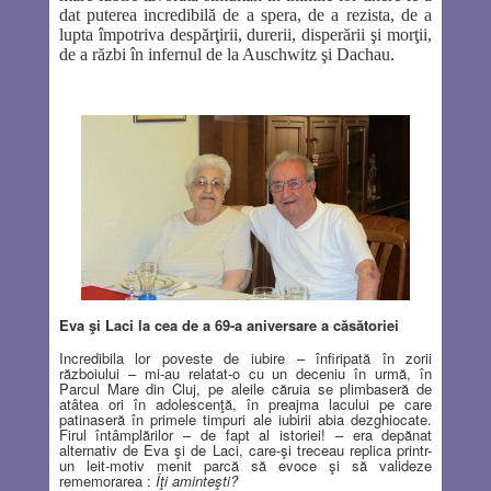
dat puterea incredibilă de a spera, de a rezista, de a
lupta împotriva despărţirii, durerii, disperării şi morţii,
de a răzbi în infernul de la Auschwitz şi Dachau.
Eva şi Laci la cea de a 69-a aniversare a căsătoriei
Incredibila lor poveste de iubire – înfiripată în zorii
războiului – mi-au relatat-o cu un deceniu în urmă, în
Parcul Mare din Cluj, pe aleile căruia se plimbaseră de
atâtea ori în adolescenţă, în preajma lacului pe care
patinaseră în primele timpuri ale iubirii abia dezghiocate.
Firul întâmplărilor – de fapt al istoriei! – era depănat
alternativ de Eva şi de Laci, care-şi treceau replica printr-
un leit-motiv menit parcă să evoce şi să valideze
rememorarea :
Îţi aminteşti?