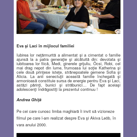
Eva şi Laci în mijlocul familiei
Iubirea lor neţărmurită a alimentat şi a cimentat o familie
ajunsă la a patra generaţie şi alcătuită din: devotata şi
iubitoarea lor fiică, Medi, ginerele grijuliu, Öcsi, Robi, cel
mai drag nepot din lume, frumoasa lui soţie Katherina şi
cele două prinţese isteţe, strănepoatele gemene Sofia şi
Alicia. La anii senectuţii această familie închegată şi
armonioasă constituie sursa de energie pentru Eva şi Laci,
astăzi părinţi, bunici şi străbunici… De fapt aceiaşi
adolescenţi îndrăgostiţi la prezentul continuu !
Andrea Ghiţă
Pe cei care cunosc limba maghiară îi invit să vizioneze
filmul pe care l-am realizat despre Eva şi Akiva Leöb, în
vara anului 2000.