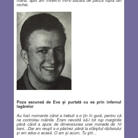
mână, apoi am învelit-o într-o bucată de pânză ruptă din
rochie.
Poza ascunsă de Eva şi purtată cu ea prin infernul
lagărelor
Au fost momente când a trebuit s-o ţin în gură, pentru că
ne controlau mâinile. Eram nevoită să-i tot rup marginile
până când a ajuns de dimensiunea unei monede de 10
bani…Dar am reuşit s-o păstrez până la sfârşitul războiului
şi am adus-o acasă. O am şi acum. Tu ştii…