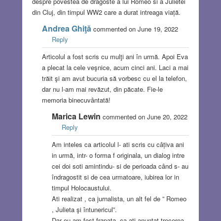
despre povestea de dragoste a lui Romeo si a Julietei
din Cluj, din timpul WW2 care a durat intreaga viață.
Andrea Ghiţă
commented on June 19, 2022
Reply
Articolul a fost scris cu mulţi ani în urmă. Apoi Eva
a plecat la cele veşnice, acum cinci ani. Laci a mai
trăit şi am avut bucuria să vorbesc cu el la telefon,
dar nu l-am mai revăzut, din păcate. Fie-le
memoria binecuvântată!
Marica Lewin
commented on June 20, 2022
Reply
Am inteles ca articolul l- ati scris cu câțiva ani
in urmă, intr- o forma f originala, un dialog intre
cei doi soti amintindu- si de perioada când s- au
îndragostit si de cea urmatoare, iubirea lor in
timpul Holocaustului.
Ati realizat , ca jurnalista, un alt fel de ” Romeo
, Julieta şi întunericul”.
Dar eu am fost frapata, ca ati anuntat trecerea