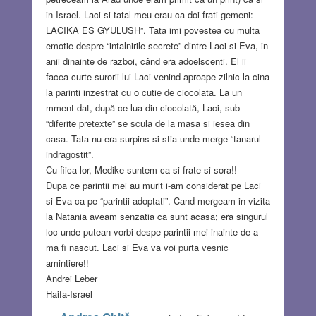
in Israel. Laci si tatal meu erau ca doi frati gemeni:
LACIKA ES GYULUSH”. Tata imi povestea cu multa
emotie despre “intalnirile secrete” dintre Laci si Eva, in
anii dinainte de razboi, când era adoelscenti. El ii
facea curte surorii lui Laci venind aproape zilnic la cina
la parinti inzestrat cu o cutie de ciocolata. La un
mment dat, după ce lua din ciocolată, Laci, sub
“diferite pretexte” se scula de la masa si iesea din
casa. Tata nu era surpins si stia unde merge “tanarul
indragostit”.
Cu fiica lor, Medike suntem ca si frate si sora!!
Dupa ce parintii mei au murit i-am considerat pe Laci
si Eva ca pe “parintii adoptati”. Cand mergeam in vizita
la Natania aveam senzatia ca sunt acasa; era singurul
loc unde putean vorbi despe parintii mei inainte de a
ma fi nascut. Laci si Eva va voi purta vesnic
amintiere!!
Andrei Leber
Haifa-Israel