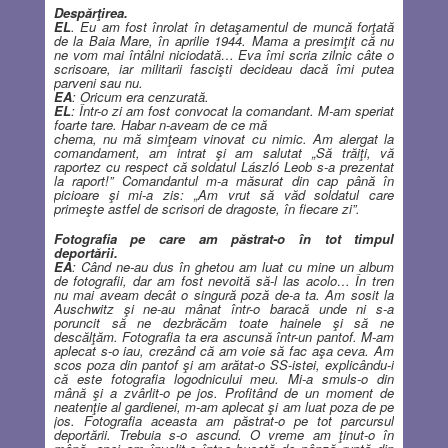
Despărţirea.
EL
. Eu am fost înrolat în detaşamentul de muncă forţată
de la Baia Mare, în aprilie 1944.
Mama a presimţit că nu
ne vom mai
întâlni niciodată… Eva îmi scria zilnic câte o
scrisoare, iar militarii fascişti decideau dacă îmi putea
parveni sau nu.
EA
: Oricum era cenzurată.
EL
: Într-o zi am fost convocat la comandant. M-am speriat
foarte tare.
Habar n-aveam de ce mă
chema, nu mă simţeam vinovat cu nimic. Am alergat la
comandament, am intrat şi am salutat „Să trăiţi, vă
raportez cu respect că soldatul László Leob s-a prezentat
la raport!” Comandantul m-a măsurat din cap până în
picioare şi mi-a zis: „Am vrut să văd soldatul care
primeşte astfel de scrisori de dragoste, în fiecare zi”.
Fotografia pe care am păstrat-o în tot timpul
deportării.
EA
: Când ne-au dus în ghetou am luat cu mine un album
de fotografii, dar am fost nevoită să-l las acolo… În tren
nu mai aveam decât o singură poză de-a ta. Am sosit la
Auschwitz şi ne-au mânat într-o baracă unde ni s-a
poruncit să ne dezbrăcăm toate hainele şi să ne
descălţăm. Fotografia ta era ascunsă într-un pantof. M-am
aplecat s-o iau, crezând că am voie să fac aşa ceva. Am
scos poza din pantof şi am arătat-o SS-istei, explicându-i
că este fotografia logodnicului meu. Mi-a smuls-o din
mână şi a zvârlit-o pe jos. Profitând de un moment de
neatenţie al gardienei, m-am aplecat şi am luat poza de pe
jos. Fotografia aceasta am păstrat-o pe tot parcursul
deportării. Trebuia s-o ascund. O vreme am ţinut-o în