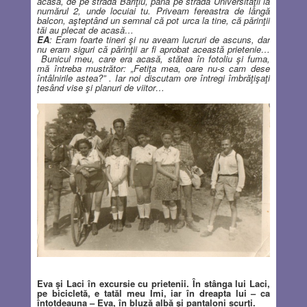
acasă, de pe strada Bariţiu, până pe strada Universităţii la
numărul 2, unde locuiai tu. Priveam fereastra de lângă
balcon, aşteptând un semnal că pot urca la tine, că părinţii
tăi au plecat de acasă…
EA
: Eram foarte tineri şi nu aveam lucruri de ascuns, dar
nu eram siguri că părinţii ar fi aprobat această prietenie…
Bunicul meu, care era acasă, stătea în fotoliu şi fuma,
mă întreba mustrător: „Fetiţa mea, oare nu-s cam dese
întâlnirile astea?” . Iar noi discutam ore întregi îmbrăţişaţi
ţesând vise şi planuri de viitor…
Eva şi Laci în excursie cu prietenii. În stânga lui Laci,
pe bicicletă, e tatăl meu Imi, iar în dreapta lui – ca
întotdeauna – Eva, în bluză albă şi pantaloni scurţi.