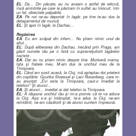
EL
: Da… Din păcate, eu nu aveam o astfel de relicvă,
însă amintirile pe care le păstram în suflet au înlocuit, într-
un fel, obiectele palpabile.
EA
: Pe noi ne-au deportat în lagăr, pe tine te-au dus la
detaşamentul de muncă.
EL
: Şi apoi în lagăr, la Dachau…
Regăsirea
EA
: Eu am scăpat din infern… Nu ştiam nimic unul de
altul…
EL
: După eliberarea din Dachau, trecând prin Praga, am
găsit numele tău pe o listă cu supravieţuitorii lagărelor
naziste .
EA
: Dar eu nu ştiam nimic despre tine. Muriseră mama,
tata şi fratele meu. M-am dus la unchiul meu de la
Timişoara.
EL
: Când am sosit acasă, la Cluj, mă aşteptau doi prieteni
din copilărie: Gyurika Stoessel şi Laci Rosenberg, care m-
au anunţat: „Evi este la Timişoara, caut-o imediat la
telefon!” Şi atunci…
EA
: Şi atunci… imediat ai dat telefon la Timişoara.
EL
: A răspuns unchiul tău şi mi-a promis că te va aduce
la Cluj. Aşa s-a şi întâmplat, te-a adus la Cluj, ne-am
reîntâlnit, ne-am căsătorit şi de atunci suntem împreună
.