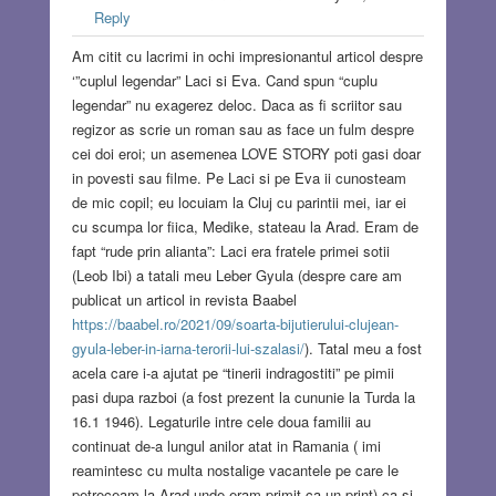
Reply
Am citit cu lacrimi in ochi impresionantul articol despre
‘”cuplul legendar” Laci si Eva. Cand spun “cuplu
legendar” nu exagerez deloc. Daca as fi scriitor sau
regizor as scrie un roman sau as face un fulm despre
cei doi eroi; un asemenea LOVE STORY poti gasi doar
in povesti sau filme. Pe Laci si pe Eva ii cunosteam
de mic copil; eu locuiam la Cluj cu parintii mei, iar ei
cu scumpa lor fiica, Medike, stateau la Arad. Eram de
fapt “rude prin alianta”: Laci era fratele primei sotii
(Leob Ibi) a tatali meu Leber Gyula (despre care am
publicat un articol in revista Baabel
https://baabel.ro/2021/09/soarta-bijutierului-clujean-
gyula-leber-in-iarna-terorii-lui-szalasi/
). Tatal meu a fost
acela care i-a ajutat pe “tinerii indragostiti” pe pimii
pasi dupa razboi (a fost prezent la cununie la Turda la
16.1 1946). Legaturile intre cele doua familii au
continuat de-a lungul anilor atat in Ramania ( imi
reamintesc cu multa nostalige vacantele pe care le
petreceam la Arad unde eram primit ca un print) ca si