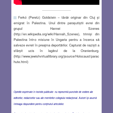
Ferkó (Peretz) Goldstein – tânăr originar din Cluj şi
[i]
emigrat în Palestina. Unul dintre paraşutiştii evrei din
grupul Hannei Szenes
(http://en.wikipedia.org/wiki/Hannah_Szenes), trimişi din
Palestina într-o misiune în Ungaria pentru a încerca să
salveze evreii în preajma deportărilor. Capturat de nazişti a
sfârşit ucis în lagărul de la Oranienburg.
(http://www.jewishvirtuallibrary.org/jsource/Holocaust/parac
hute.html)
Opiniile exprimate în textele publicate nu reprezintă punctele de vedere ale
editorilor, redactorilor sau ale membrilor colegiului redacţional. Autorii îşi asumă
întreaga răspundere pentru conţinutul articolelor.