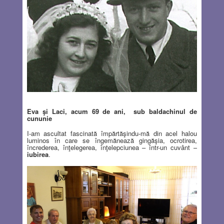
Eva şi Laci, acum 69 de ani, sub baldachinul de
cununie
I-am ascultat fascinată împărtăşindu-mă din acel halou
luminos în care se îngemănează gingăşia, ocrotirea,
încrederea, înţelegerea, înţelepciunea – într-un cuvânt
–
iubirea
.