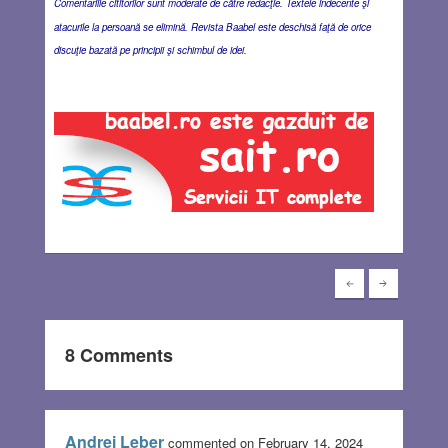
Comentariile cititorilor sunt moderate de către redacţie. Textele indecente şi
atacurile la persoană se elimină. Revista Baabel este deschisă faţă de orice
discuţie bazată pe principii şi schimbul de idei.
8 Comments
Andrei Leber
commented on February 14, 2024