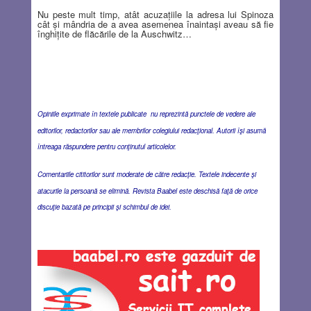
Nu peste mult timp, atât acuzaţiile la adresa lui Spinoza
cât şi mândria de a avea asemenea înaintaşi aveau să fie
înghiţite de flăcările de la Auschwitz…
Opiniile exprimate în textele publicate nu reprezintă punctele de vedere ale
editorilor, redactorilor sau ale membrilor colegiului redacţional. Autorii îşi asumă
întreaga răspundere pentru conţinutul articolelor.
Comentariile cititorilor sunt moderate de către redacţie. Textele indecente şi
atacurile la persoană se elimină. Revista Baabel este deschisă faţă de orice
discuţie bazată pe principii şi schimbul de idei.