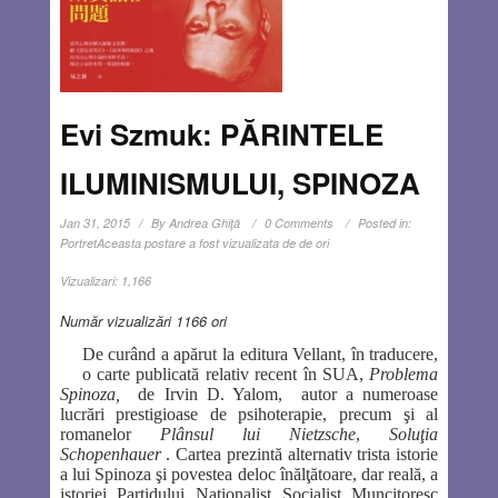
Evi Szmuk: PĂRINTELE
ILUMINISMULUI, SPINOZA
Jan 31, 2015
By
Andrea Ghiţă
0 Comments
Posted in:
Portret
Aceasta postare a fost vizualizata de de ori
Vizualizari:
1,166
Număr vizualizări 1166 ori
De curând a apărut la editura Vellant, în traducere,
o carte publicată relativ recent în SUA,
Problema
Spinoza,
de Irvin D. Yalom, autor a numeroase
lucrări prestigioase de psihoterapie, precum şi al
romanelor
Plânsul lui Nietzsche
,
Soluţia
Schopenhauer
. Cartea prezintă alternativ trista istorie
a lui Spinoza şi povestea deloc înălţătoare, dar reală, a
istoriei Partidului Naţionalist Socialist Muncitoresc