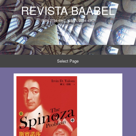
REVISTA BAABEL
ISSN 2734-4967, ISSN-L 2734-4967
Select Page