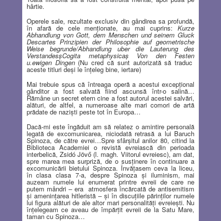
hârtie.
Operele sale, rezultate exclusiv din gândirea sa profundă,
în afară de cele menţionate, au mai cuprins:
Kurze
Abhandlung von Gott, dem Menschen und seinem Gluck
Descartes Prinzipien der Philosophie auf geometrische
Weise begrunde/Abhandlung uber die Lauterung des
VerstandesşCogita metaphysicaş Von den Festen
u.ewigen Dingen
(Nu cred că sunt autorizată să traduc
aceste titluri deşi le înţeleg bine, iertare)
Mai trebuie spus că întreaga operă a acestui excepţional
gânditor a fost salvată fiind ascunsă într-o salină…
Rămâne un secret etern cine a fost autorul acestei salvări,
alături, de altfel, a numeroase alte mari comori de artă
prădate de nazişti peste tot în Europa…
Dacă-mi este îngăduit am să relatez o amintire personală
legată de excomunicarea, niciodată retrasă a lui Baruch
Spinoza, de către evrei…Spre sfârşitul anilor 80, citind la
Biblioteca Academiei o revistă evreiască din perioada
interbelică, Zsidó Jövő (l. magh. Viitorul evreiesc), am dat,
spre marea mea surpriză, de o susţinere în continuare a
excomunicării bietului Spinoza. Învăţasem ceva la liceu,
în clasa clasa 7-a, despre Spinoza şi iluminism, mai
auzeam numele lui enumerat printre evreii de care ne
putem mândri – era
atmosfera încărcată de antisemitism
şi ameninţarea hitleristă – şi în discuţiile părinţilor numele
lui figura alături de ale altor mari personalităţi evreieşti. Nu
înţelegeam ce aveau de împărţit evreii de la Satu Mare,
taman cu Spinoza…