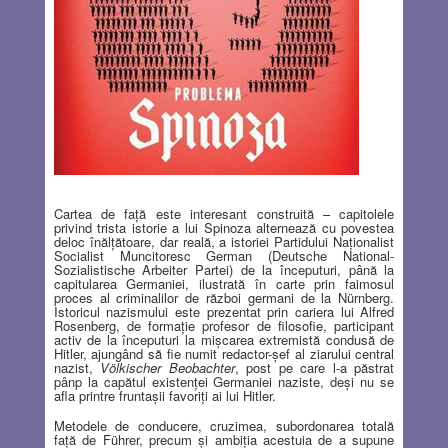
Cartea de faţă este interesant construită – capitolele
privind trista istorie a lui Spinoza alternează cu povestea
deloc înălţătoare, dar reală, a istoriei Partidului Naţionalist
Socialist Muncitoresc German (Deutsche National-
Sozialistische Arbeiter Partei) de la începuturi, până la
capitularea Germaniei, ilustrată în carte prin faimosul
proces al criminalilor de război germani de la Nürnberg.
Istoricul nazismului este prezentat prin cariera lui Alfred
Rosenberg, de formaţie profesor de filosofie, participant
activ de la începuturi la mişcarea extremistă condusă de
Hitler, ajungând să fie numit redactor-şef al ziarului central
nazist,
Völkischer Beobachter
, post pe care l-a păstrat
pânp la capătul existenţei Germaniei naziste, deşi nu se
afla printre fruntaşii favoriţi ai lui Hitler.
Metodele de conducere, cruzimea, subordonarea totală
faţă de Führer, precum şi ambiţia acestuia de a supune