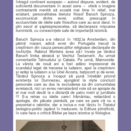
întregul continent european – autorul dispune, evident, de
suficientă documentare în acest sens –
oferă o imagine
contrastantă menită să scoată mai bine în relief, mai
eclatant, personalitatea bietului filosof Baruch Spinoza,
excomunicat dintre evrei, solitar, preocupat în
exclusivitate de ideile sale filosofice care au avut darul, în
plin secol al şaptesprezecelea, să declanşeze mişcarea
iluministă, cu consecinţele sale de importanţă istorică.
Baruch Spinoza s-a născut în 1632,la Amsterdam, din
părinţi marani, adică evrei din Portugalia trecuţi la
creştinism din cauza persecuţiilor religioase declanşate de
Inchiziţie. Rabinul Morteira avea să-l înveţe pe tânărul
Baruch limba ebraică şi Vechiul Testament. Au urmat
comentariile Talmudului şi Cabala. Pe urmă, Maimonide.
La vârsta de nouă ani a fost adânc impresionat de
scandalul legat de trecerea la iudaism, apoi la creştinism
şi iarăşi la iudaism a lui Uriel Acosta, batjocorit şi de evrei.
Tânărul Spinoza a început să pună întrebări privind
existenţa lui Dumnezeu, ajungând la nişte concluzii
personale care au dus la excluderea sa din comunitatea
evreiască, nici un evreu nemaiavând voie să se apropie de
el mai mult decât la o distanţă de patru metri şi jumătate
!!! S-a retras cu ideile care-l frământau, redactând o
apologie, din păcate pierdută, pe care se pare că nu a
prezentat-o rabinilor, dar a inclus-o mai târziu în
Tratatul
teologico-politic
(apărut în traducere, la Editura ştiinţifică),
în care face o critică Bibliei pe baze istorice şi filologice.