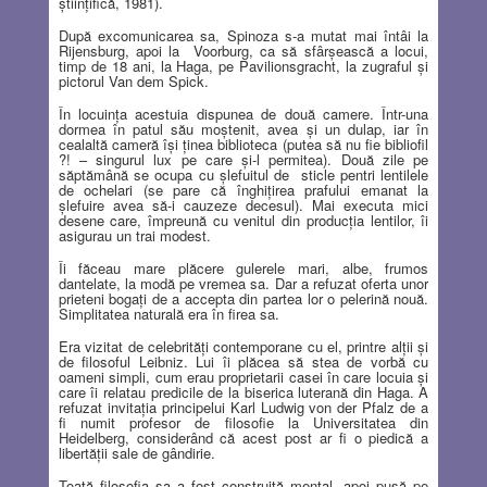
ştiinţifică, 1981).
După excomunicarea sa, Spinoza s-a mutat mai întâi la
Rijensburg, apoi la
Voorburg, ca să sfârşească a locui,
timp de 18 ani, la Haga, pe Pavilionsgracht, la zugraful şi
pictorul Van dem Spick.
În locuinţa acestuia dispunea de două camere. Într-una
dormea în patul său moştenit, avea şi un dulap, iar în
cealaltă cameră îşi ţinea biblioteca (putea să nu fie bibliofil
?! – singurul lux pe care şi-l permitea). Două zile pe
săptămână se ocupa cu şlefuitul de
sticle pentri lentilele
de ochelari (se pare că înghiţirea prafului emanat la
şlefuire avea să-i cauzeze decesul). Mai executa mici
desene care, împreună cu venitul din producţia lentilor, îi
asigurau un trai modest.
Îi făceau mare plăcere gulerele mari, albe, frumos
dantelate, la modă pe vremea sa. Dar a refuzat oferta unor
prieteni bogaţi de a accepta din partea lor o pelerină nouă.
Simplitatea naturală era în firea sa.
Era vizitat de celebrităţi contemporane cu el, printre alţii şi
de filosoful Leibniz. Lui îi plăcea să stea de vorbă cu
oameni simpli, cum erau proprietarii casei în care locuia şi
care îi relatau predicile de la biserica luterană din Haga. A
refuzat invitaţia principelui Karl Ludwig von der Pfalz de a
fi numit profesor de filosofie la Universitatea din
Heidelberg, considerând că acest post ar fi o piedică a
libertăţii sale de gândirie.
Toată filosofia sa a fost construită mental, apoi pusă pe