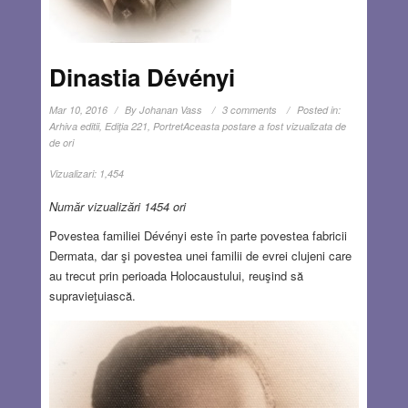
Dinastia Dévényi
Mar 10, 2016
By
Johanan Vass
3 comments
Posted in:
Arhiva editii
,
Ediţia 221
,
Portret
Aceasta postare a fost vizualizata de
de ori
Vizualizari:
1,454
Număr vizualizări 1454 ori
Povestea familiei Dévényi este în parte povestea fabricii
Dermata, dar şi povestea unei familii de evrei clujeni care
au trecut prin perioada Holocaustului, reuşind să
supravieţuiască.