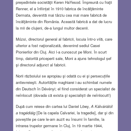
președintele societăţii Keren HaYesod. Împreună cu fraţii
Renner, el a înființat în 1910 fabrica de încălţăminte
Dermata, devenită mai târziu cea mai mare fabrică de
încălţăminte din România. Această fabrică a dat de lucru
la mii de clujeni, de-a lungul multor decenii.
Mózsi, directorul general al fabricii, locuia într-o vilă, care
ulterior a fost naţionalizată, devenind sediul Casei
Pionierilor din Cluj. Aici l-a cunoscut pe Moni. În scurt
timp, datorită priceperii sale, Moni a ajuns tehnologul șef
şi directorul adjunct al fabricii.
Norii războiului se apropiau şi odată cu ei şi persecuțiile
antievreieşti. Autoritățile maghiarei i-au schimbat numele
din Deutsch în Dévényi; el fiind considerat un specialist de
neînlocuit (dovada că exista şi specialiști de neînlocuit!)
După cum reiese din cartea lui Daniel Löwy,
A Kálváriától
a tragédiáig
[De la capela Calvariei, la tragedie], dar şi din
poveștile pe care le-am auzit eu însumi în familie, la
intrarea trupelor germane în Cluj, în 19 martie 1944,