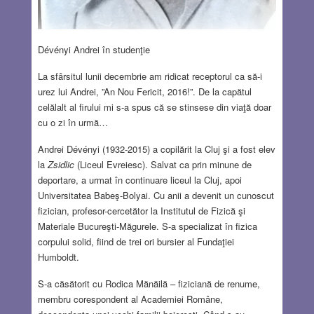
Dévényi Andrei în studenţie
La sfârsitul lunii decembrie am ridicat receptorul ca să-i
urez lui Andrei, ”An Nou Fericit, 2016!”. De la capătul
celălalt al firului mi s-a spus că se stinsese din viaţă doar
cu o zi în urmă…
Andrei Dévényi (1932-2015) a copilărit la Cluj şi a fost elev
la
Zsidlic
(Liceul Evreiesc). Salvat ca prin minune de
deportare, a urmat în continuare liceul la Cluj, apoi
Universitatea Babeş-Bolyai. Cu anii a devenit un cunoscut
fizician, profesor-cercetător la Institutul de Fizică şi
Materiale Bucureşti-Măgurele. S-a specializat în fizica
corpului solid, fiind de trei ori bursier al Fundaţiei
Humboldt.
S-a căsătorit cu Rodica Mănăilă – fiziciană de renume,
membru corespondent al Academiei Române,