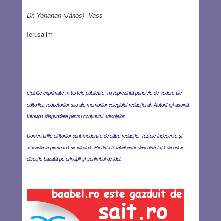
Dr. Yohanan (János)- Vass
Ierusalim
Opiniile exprimate în textele publicate nu reprezintă punctele de vedere ale
editorilor, redactorilor sau ale membrilor colegiului redacţional. Autorii îşi asumă
întreaga răspundere pentru conţinutul articolelor.
Comentariile cititorilor sunt moderate de către redacţie. Textele indecente şi
atacurile la persoană se elimină. Revista Baabel este deschisă faţă de orice
discuţie bazată pe principii şi schimbul de idei.