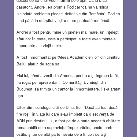
descendenta unei vechi familii boiereşti. Când s-au
căsătorit, Andrei, i-a promis Rodicăi “că nu va ridica
niciodată problema plecării definitive din România”, Rodica
fiind până la sfârșitul vieții o mare patrioată româncă.
Andrei a fost pentru mine un prieten mai mare, un înţelept
sfătuitor în toate, care a participat la toate evenimentele
importante ale vieții mele.
A fost înmormântat pe “Aleea Academicienilor” din cimitirul
Bellu, alături de soţia sa.
Fiul lui, când a venit din America pentru a-şi îngropa tatăl,
i-a rugat pe reprezentanții Comunităţii Evreieşti din
Bucureşti sa trimită un cantor la înmormântare. I s-a arătat
uşa…
Citez din necrologul citit de Dinu, fiul: ”Dacă au fost două
fire roşii în viaţa lui care s-au împletit ca o secvenţă de
ADN prin destinul lui, a fost pe de o parte această abilitate
remarcabilă de a supravieţui împrejurărilor, unele foarte
ostile, şi pe de altă parte nevoia de a fi iubit de alţi