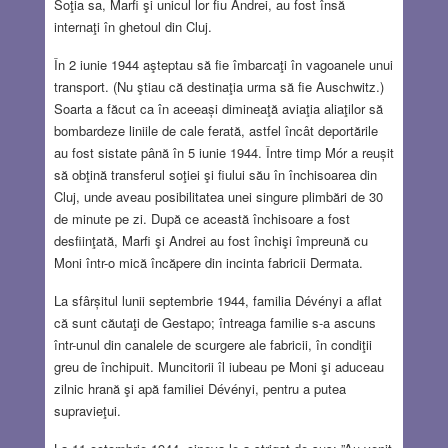
Soţia sa, Marfi şi unicul lor fiu Andrei, au fost însă
internaţi în ghetoul din Cluj.
În 2 iunie 1944 aşteptau să fie îmbarcaţi în vagoanele unui
transport. (Nu ştiau că destinaţia urma să fie Auschwitz.)
Soarta a făcut ca în aceeași dimineaţă aviaţia aliaţilor să
bombardeze liniile de cale ferată, astfel încât deportările
au fost sistate până în 5 iunie 1944. Între timp Mór a reușit
să obţină transferul soţiei şi fiului său în închisoarea din
Cluj, unde aveau posibilitatea unei singure plimbări de 30
de minute pe zi. După ce această închisoare a fost
desfiinţată, Marfi şi Andrei au fost închişi împreună cu
Moni într-o mică încăpere din incinta fabricii Dermata.
La sfârșitul lunii septembrie 1944, familia Dévényi a aflat
că sunt căutaţi de Gestapo; întreaga familie s-a ascuns
într-unul din canalele de scurgere ale fabricii, în condiţii
greu de închipuit. Muncitorii îl iubeau pe Moni şi aduceau
zilnic hrană şi apă familiei Dévényi, pentru a putea
supravieţui.