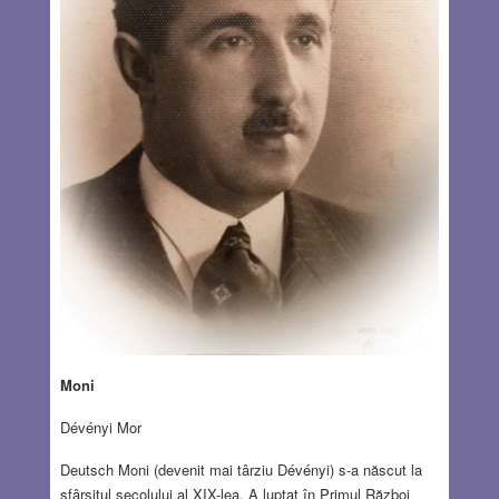
Moni
Dévényi Mor
Deutsch Moni (devenit mai târziu Dévényi) s-a născut la
sfârșitul secolului al XIX-lea. A luptat în Primul Război