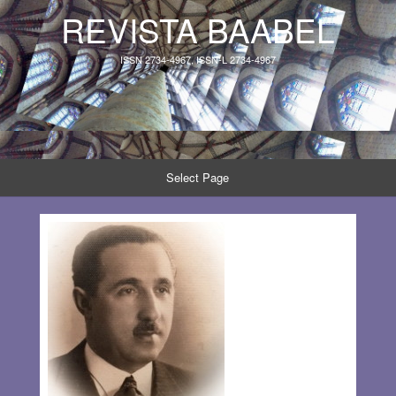
REVISTA BAABEL
ISSN 2734-4967, ISSN-L 2734-4967
Select Page