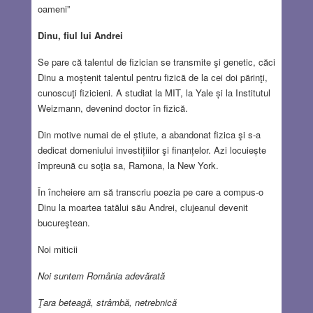
oameni”
Dinu, fiul lui Andrei
Se pare că talentul de fizician se transmite şi genetic, căci
Dinu a moștenit talentul pentru fizică de la cei doi părinţi,
cunoscuţi fizicieni. A studiat la MIT, la Yale și la Institutul
Weizmann, devenind doctor în fizică.
Din motive numai de el știute, a abandonat fizica şi s-a
dedicat domeniului investițiilor şi finanțelor. Azi locuiește
împreună cu soţia sa, Ramona, la New York.
În încheiere am să transcriu poezia pe care a compus-o
Dinu la moartea tatălui său Andrei, clujeanul devenit
bucureştean.
Noi miticii
Noi suntem România adevărată
Ţara beteagă, strâmbă, netrebnică