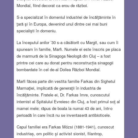
Mondial, fiind decorat ca erou de război.
S-a specializat în domeniul industriei de încălţăminte în
ţară şi în Europa, devenind unul dintre cei mai buni
specialişti în domeniu.
La începutul anilor ’30 s-a căsătorit cu Margit, sau cum îi
spuneam în familie, Marfi. Numele ei este înscris pe placa
de marmură de la Sinagoga Neologă din Cluj – a fost
printre cei care au donat pentru reconstrucția sinagogii
bombardate în cel de-al Doilea Război Mondial.
Marfi făcea parte din vestita familie Farkas din Sighetul
Marmaţiei, implicată de generaţii în industria de
încălţăminte. Fratele ei, Dr. Farkas Imre, cunoscutul
internist al Spitalului Evreiesc din Cluj, a fost primul soţ al
mamei mele; răpus de boala la numai 43 de ani, într-o
perioadă în care încă nu se inventaseră antibioticele.
Capul familiei era Farkas Mózsi (1881-1941), cunoscut
industriaș, om politic şi activist sionist, filantrop,