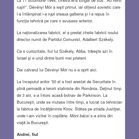
La 11 octombrie 1944, cineva le-a strigat de sus: ”Au venit
ruşii!”. Dévényi Mór a ieşit primul, iar ofițerul sovietic care
l-a întâmpinat i-a rupt steaua galbena şi l-a repus în
funcţia tehnică pe care o avusese anterior.
La naționalizarea fabricii, el a predat cheile fabricii noului
director numit de Partidul Comunist, Adalbert Székely.
Ca o curiozitate, fiul lui Székely, Abba, trăieşte azi în
Israel şi e unul dintre bunii mei prieteni.
Dar calvarul lui Dévényi Mór nu s-a oprit aici.
La începutul anilor ’50 el a fost arestat de Securitate în
plină perioadă a terorii staliniste din România. Deţinut timp
de 3 ani, s-a întors acasă bolnav de Parkinson. La
Bucureşti, unde se mutase între timp, a lucrat ca tehnician
la fabrica de încălţăminte Kirov. Stătea pe strada Justiţiei,
unde i-am vizitat în copilărie.
Móni bácsi
s-a stins din
viaţă la Bucureşti.
Andrei, fiul