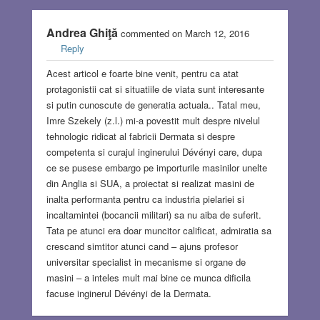
Andrea Ghiţă
commented on March 12, 2016
Reply
Acest articol e foarte bine venit, pentru ca atat
protagonistii cat si situatiile de viata sunt interesante
si putin cunoscute de generatia actuala.. Tatal meu,
Imre Szekely (z.l.) mi-a povestit mult despre nivelul
tehnologic ridicat al fabricii Dermata si despre
competenta si curajul inginerului Dévényi care, dupa
ce se pusese embargo pe importurile masinilor unelte
din Anglia si SUA, a proiectat si realizat masini de
inalta performanta pentru ca industria pielariei si
incaltamintei (bocancii militari) sa nu aiba de suferit.
Tata pe atunci era doar muncitor calificat, admiratia sa
crescand simtitor atunci cand – ajuns profesor
universitar specialist in mecanisme si organe de
masini – a inteles mult mai bine ce munca dificila
facuse inginerul Dévényi de la Dermata.