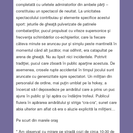
completată cu urletele admiratorilor din ambele părţi –
constituiau un spectacol de neuitat. La unicitatea
spectacolului contribuiau şi elemente specifice acestui
sport: jeturile de gheaţă pulverizate de patinele
combatanţilor, pucul propulsat cu viteze supersonice şi
frecvenţa schimbărilor co-echipierilor, care la fiecare
câteva minute se aruncau pur şi simplu peste mantinelă în
momentul când alt jucător, mai odihnit, era catapultat pe
arena de gheaţă. Nu au lipsit nici incidentele. Potrivit
tradiţiei, pucul care zboară în public aparţine acestuia. De
asemenea, crosele rupte accidental în timpul jocului sunt
aruncate cu generozitate spre spectatori. Un miliţian din
personalul de ordine, mai puţin umblat pe la hokey, a
încercat să-l deposedeze pe amărâtul care a prins un puc
ajuns în public şi îşi apăra cu îndârjire trofeul. Publicul
fluiera în apărarea amărâtului şi striga “cra-cra”, sunet care
abia ulterior am aflat că era o aluzie explicită la miliţieni…
Pe scurt din marele oraş
* Am observat cu mirare pe stradă cozi de circa 10-30 de