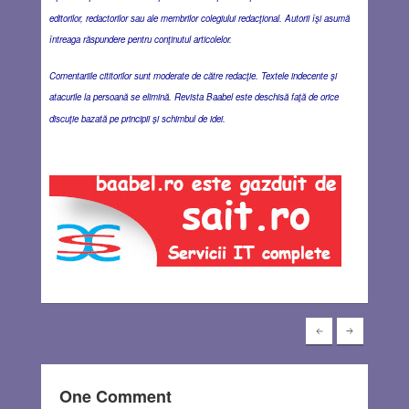
editorilor, redactorilor sau ale membrilor colegiului redacţional. Autorii îşi asumă
întreaga răspundere pentru conţinutul articolelor.
Comentariile cititorilor sunt moderate de către redacţie. Textele indecente şi
atacurile la persoană se elimină. Revista Baabel este deschisă faţă de orice
discuţie bazată pe principii şi schimbul de idei.
One Comment