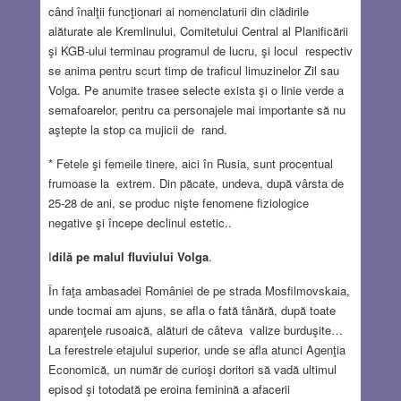
când înalţii funcţionari ai nomenclaturii din clădirile
alăturate ale Kremlinului, Comitetului Central al Planificării
şi KGB-ului terminau programul de lucru, şi locul respectiv
se anima pentru scurt timp de traficul limuzinelor Zil sau
Volga. Pe anumite trasee selecte exista şi o linie verde a
semafoarelor, pentru ca personajele mai importante să nu
aştepte la stop ca mujicii de rand.
* Fetele şi femeile tinere, aici în Rusia, sunt procentual
frumoase la extrem. Din păcate, undeva, după vârsta de
25-28 de ani, se produc nişte fenomene fiziologice
negative şi începe declinul estetic..
I
dilă pe malul fluviului Volga
.
În faţa ambasadei României de pe strada Mosfilmovskaia,
unde tocmai am ajuns, se afla o fată tânără, după toate
aparenţele rusoaică, alături de câteva valize burduşite…
La ferestrele etajului superior, unde se afla atunci Agenţia
Economică, un număr de curioşi doritori să vadă ultimul
episod şi totodată pe eroina feminină a afacerii