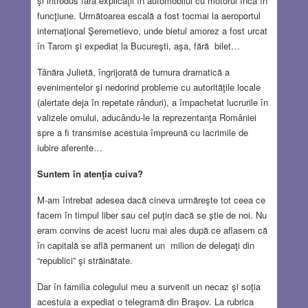
şi introdus fără explicaţii în automobilul cu motorul încă în
funcţiune. Următoarea escală a fost tocmai la aeroportul
internaţional Şeremetievo, unde bietul amorez a fost urcat
în Tarom şi expediat la Bucureşti, aşa, fără bilet…
Tânăra Julietă, îngrijorată de turnura dramatică a
evenimentelor şi nedorind probleme cu autorităţile locale
(alertate deja în repetate rânduri), a împachetat lucrurile în
valizele omului, aducându-le la reprezentanţa României
spre a fi transmise acestuia împreună cu lacrimile de
iubire aferente…
Suntem în atenţia cuiva?
M-am întrebat adesea dacă cineva urmăreşte tot ceea ce
facem în timpul liber sau cel puţin dacă se ştie de noi. Nu
eram convins de acest lucru mai ales după ce aflasem că
în capitală se află permanent un milion de delegaţi din
“republici” şi străinătate.
Dar în familia colegului meu a survenit un necaz şi soţia
acestuia a expediat o telegramă din Braşov. La rubrica