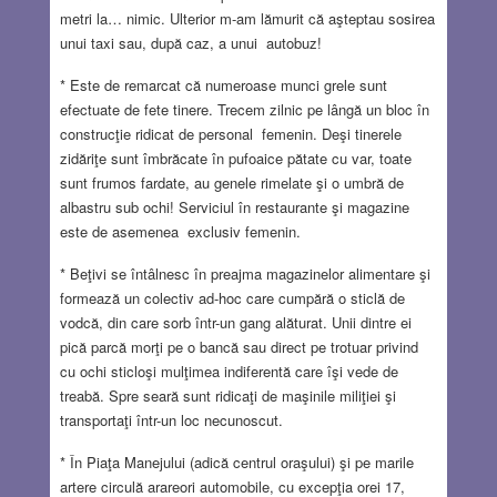
metri la… nimic. Ulterior m-am lămurit că aşteptau sosirea
unui taxi sau, după caz, a unui autobuz!
* Este de remarcat că numeroase munci grele sunt
efectuate de fete tinere. Trecem zilnic pe lângă un bloc în
construcţie ridicat de personal femenin. Deşi tinerele
zidăriţe sunt îmbrăcate în pufoaice pătate cu var, toate
sunt frumos fardate, au genele rimelate şi o umbră de
albastru sub ochi! Serviciul în restaurante şi magazine
este de asemenea exclusiv femenin.
* Beţivi se întâlnesc în preajma magazinelor alimentare şi
formează un colectiv ad-hoc care cumpără o sticlă de
vodcă, din care sorb într-un gang alăturat. Unii dintre ei
pică parcă morţi pe o bancă sau direct pe trotuar privind
cu ochi sticloşi mulţimea indiferentă care îşi vede de
treabă. Spre seară sunt ridicaţi de maşinile miliţiei şi
transportaţi într-un loc necunoscut.
* În Piaţa Manejului (adică centrul oraşului) şi pe marile
artere circulă arareori automobile, cu excepţia orei 17,