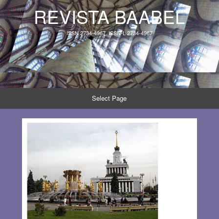
REVISTA BAABEL
ISSN 2734-4967, ISSN-L 2734-4967
Select Page