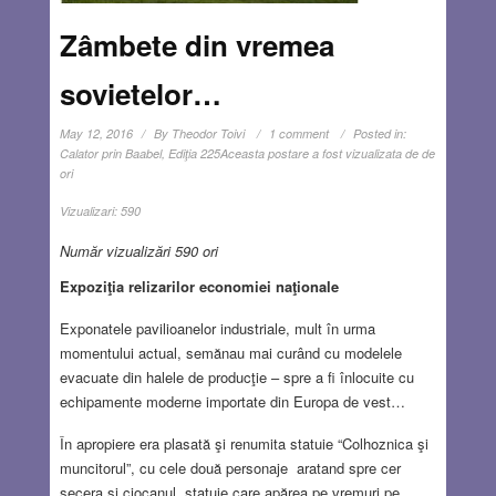
Zâmbete din vremea
sovietelor…
May 12, 2016
By
Theodor Toivi
1 comment
Posted in:
Calator prin Baabel
,
Ediţia 225
Aceasta postare a fost vizualizata de de
ori
Vizualizari:
590
Număr vizualizări 590 ori
Expoziţia relizarilor economiei naţionale
Exponatele pavilioanelor industriale, mult în urma
momentului actual, semănau mai curând cu modelele
evacuate din halele de producţie – spre a fi înlocuite cu
echipamente moderne importate din Europa de vest…
În apropiere era plasată şi renumita statuie “Colhoznica şi
muncitorul”, cu cele două personaje aratand spre cer
secera şi ciocanul, statuie care apărea pe vremuri pe