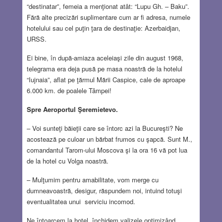
“destinatar”, femeia a menţionat atât: “Lupu Gh. – Baku”.
Fără alte precizări suplimentare cum ar fi adresa, numele
hotelului sau cel puţin ţara de destinaţie: Azerbaidjan,
URSS.
Ei bine, în după-amiaza aceleiaşi zile din august 1968,
telegrama era deja pusă pe masa noastră de la hotelul
“Iujnaia”, aflat pe ţărmul Mării Caspice, cale de aproape
6.000 km. de poalele Tâmpei!
Spre Aeroportul Şeremietevo.
– Voi sunteţi băieţii care se întorc azi la Bucureşti? Ne
acostează pe culoar un bărbat frumos cu şapcă. Sunt M.,
comandantul Tarom-ului Moscova şi la ora 16 vă pot lua
de la hotel cu Volga noastră.
– Mulţumim pentru amabilitate, vom merge cu
dumneavoastră, desigur, răspundem noi, intuind totuşi
eventualitatea unui serviciu incomod.
Ne întoarcem la hotel, închidem valizele optimizând