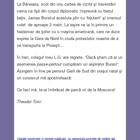
La Băneasa, scot din nou cartea de vizită şi traversăm
vama ca tipii din corpul diplomatic împreună cu bietul
beţiv, James Bond-ul acestuia plin cu “bijuterii” şi imensul
colet de aproape 2 metri. La ieşire ne ia în primire un
haidamac de şofer cu o maşina americană, care ne duce
expres la Gara de Nord în ciuda protestelor noastre de a
ne transporta la Ploieşti…
În tren, colegul meu L.G. are regrete. “Dacă ştiam că ai un
asemenea
passe-partout
cumpăram un aspirator Buran!”
Ajungem în fine pe peronul Garii de Sud din oraşul natal şi
un cunoscut mă apostrofează:
Ce faci mă, te-ai îmbrăcat de parcă vii de la Moscova!
Theodor Toivi
Opiniile exprimate în textele publicate nu reprezintă punctele de vedere ale