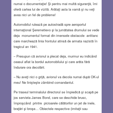
numai o documentaţie! Şi pentru mai multă siguranţă, îmi
oferă cartea lui de vizită. Arătaţi asta la vamă şi nu veţi
avea nici un fel de probleme!
Automobilul rulează pe autostradă spre aeroportul
internaţional Şeremetievo şi la jumătatea drumului se vede
deja monumentul format din imensele obstacole antitanc
care marchează linia frontului atinsă de armata nazistă în
tragicul an 1941.
– Presupun că avionul a plecat deja, murmur eu indicând
ceasul aflat la bordul automobilului şi care arăta fără
îndurare ora decolării.
– Nu aveţi nici o grijă, avionul va decola numai după OK-ul
meu! Ne linişteşte zâmbind comandantul.
Pe traseul terminalului directorul se împiedică şi scapă pe
jos servieta James Bond, care se deschide brusc,
împroşcând printre picioarele călătorilor un jet de inele,
braţări şi broşe… Obiectele respective (imitaţii sau