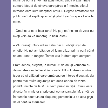
întins pe burtă şi vomita spasmodic. După o examinare
sumară făcută de cineva care părea a fi medic, pilotul
întreabă care sunt însoţitorii omului. Degete arătătoare din
public se îndreaptă spre noi şi pilotul şef începe să urle la
mine.
– Omul ăsta este beat turtă! Nu ştiţi că înainte de zbor nu
aveţi voie să vă îmbătaţi în halul ăsta?
– Vă înşelaţi, răspund eu calm dar cu obrajii roşii de
emoţie. Nu noi am băut cu el! L-am văzut prima oară când
ne-am urcat în maşina Tarom-ului în drum spre aeroport!
Eram serios, elegant, la numai 32 de ani şi vorbeam cu
demnitatea omului lezat în onoare. Pilotul părea convins
(sper că şi călătorii care urmăreau cu interes discuţia), dar
pentru mai multă siguranţă am scos cartea de vizită
primită înainte de la M. si i-am pus-o în faţă. Omul este
director în minister şi prietenul comandantului M. şi vă rog
în numele acestuia să dispuneţi personalului să aibă grijă
de el până la aterizare!