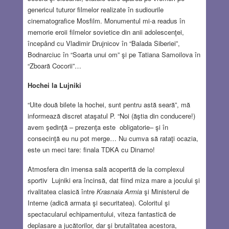
genericul tuturor filmelor realizate în sudiourile
cinematografice Mosfilm. Monumentul mi-a readus în
memorie eroii filmelor sovietice din anii adolescenţei,
începând cu Vladimir Drujnicov în “Balada Siberiei”,
Bodnarciuc în “Soarta unui om” şi pe Tatiana Samoilova în
“Zboară Cocorii”…
Hochei la Lujniki
“Uite două bilete la hochei, sunt pentru astă seară”, mă
informează discret ataşatul P. “Noi (ăştia din conducere!)
avem şedinţă – prezenţa este obligatorie– şi în
consecinţă eu nu pot merge… Nu cumva să rataţi ocazia,
este un meci tare: finala TDKA cu Dinamo!
Atmosfera din imensa sală acoperită de la complexul
sportiv Lujniki era încinsă, dat fiind miza mare a jocului şi
rivalitatea clasică între
Krasnaia Armia
şi Ministerul de
Interne (adică armata şi securitatea). Coloritul şi
spectacularul echipamentului, viteza fantastică de
deplasare a jucătorilor, dar şi brutalitatea acestora,