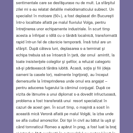
sentimentale care se desfăşurase nu de mult. La sfârşitul
zilei mi s-au relatat detaliile melodramaticului subiect. Un
specialist în motoare (50+), a fost deplasat din Bucureşti
într-o localitate aflată pe malul fluviului Volga, pentru
întreţinerea unor echipamente industriale. În scurt timp
acesta a înfiripat o idilă cu o tânără localnică, transformată
rapid într-un fel de căsnicie temporară. Însă totul are un
sfârşit. După câteva luni, deplasarea s-a terminat şi
echipa trebuia să se întoarcă în ţară, dar omul amintit, la
toate insistenţele colegilor şi şefilor, a refuzat categoric
să-şi părăsească tânăra iubită. Acasă, soţia şi fiii (deja
oameni la casele lor), realmente îngrijoraţi, au început
demersurile la întreprinderea unde omul era angajat –
pentru aducerea fugarului la căminul conjugal. După ce
vizita de lămurire a unui diplomat s-a dovedit infructuoasă,
problema a fost transferată unui resort specializat în
cazuri de acest gen. În scurt timp, o maşină a sosit în
această mică Veronă aflată pe malul Volgăi, la izba unde
se afla cuibul amorezilor. Doi tipi în civil au bătut la uşă şi
când tomnaticul Romeo a apărut în prag, a fost luat la braţ