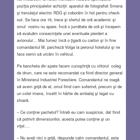
poziţia principalelor achiziţii: aparatul de fotografiat Smena
şi trenuleţul electric RDG şi coborâm în hol pentru check-
out. Se face ora 16, trece şi sfertul de oră academic şi
omul nostru nu apare. Încă o jumătate de oră şi începem
să evaluăm consecinţele unei eventuale pierderi a
avionului… Mai fumez încă o ţigară cu carton şi în fine
comandantul M. parcheză Volga la peronul hotelului şi ne
face semn să urcăm în vehicul.
Pe bancheta din spate facem cunoştinţă cu viitorul coleg
de drum, care ne este recomandat ca fiind director general
în Ministerul Industriei Forestiere. Comandantul ne roagă
să avem grijă de el, omul fiind cam suferind, precum şi de
un colet imens, învelit în hârtie de ambalaj şi legat cu
sfoară.
– Ce conţine pachetul? Întreb eu cam suspicios, dat fiind
că potrivit dimensiunilor, acesta putea conţine şi un
viţel….
– Nu aveţi nici o grijă, răspunde calm comandantul, este