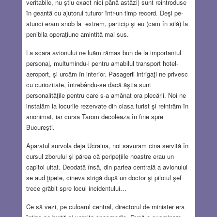
veritabile, nu ştiu exact nici până astăzi) sunt reintroduse
în geantă cu ajutorul tuturor într-un timp record. Deşi pe-
atunci eram snob la extrem, particip şi eu (cam în silă) la
penibila operaţiune amintită mai sus.
La scara avionului ne luăm rămas bun de la importantul
personaj, multumindu-i pentru amabilul transport hotel-
aeroport, şi urcăm în interior. Pasagerii intrigaţi ne privesc
cu curiozitate, întrebându-se dacă ăştia sunt
personalităţile pentru care s-a amânat ora plecării. Noi ne
instalăm la locurile rezervate din clasa turist şi reintrăm în
anonimat, iar cursa Tarom decoleaza în fine spre
Bucureşti.
Aparatul survola deja Ucraina, noi savuram cina servită în
cursul zborului şi părea că peripeţiile noastre erau un
capitol uitat. Deodată însă, din partea centrală a avionului
se aud ţipete, cineva strigă după un doctor şi pilotul şef
trece grăbit spre locul incidentului…
Ce să vezi, pe culoarul central, directorul de minister era