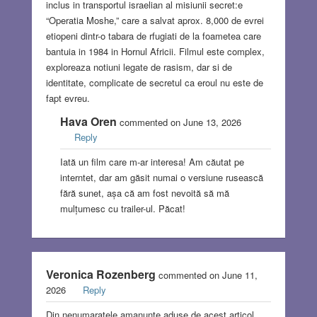
inclus in transportul israelian al misiunii secret:e
“Operatia Moshe,” care a salvat aprox. 8,000 de evrei
etiopeni dintr-o tabara de rfugiati de la foametea care
bantuia in 1984 in Hornul Africii. Filmul este complex,
exploreaza notiuni legate de rasism, dar si de
identitate, complicate de secretul ca eroul nu este de
fapt evreu.
Hava Oren
commented on June 13, 2026
Reply
Iată un film care m-ar interesa! Am căutat pe
interntet, dar am găsit numai o versiune rusească
fără sunet, așa că am fost nevoită să mă
mulțumesc cu trailer-ul. Păcat!
Veronica Rozenberg
commented on June 11,
2026
Reply
Din nenumaratele amanunte aduse de acest articol