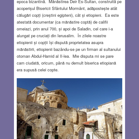
epoca bizantină. Mănăstirea Deir Es-Sultan, construită pe
acoperișul Bisericii Sfântului Mormânt, adăpostește atât
călugări copți (creștini egipteni), cât și etiopieni. Ea este
atestată documentar (ca mănăstire coptă) de califii
omeiazi, prin anul 700, și apoi de Saladin, cel care i-a
alungat pe cruciați din Ierusalim. În zilele noastre
etiopienii și copții își dispută proprietatea asupra
mănăstirii, etiopienii bazându-se pe un firman al sultanului
otoman Abdul-Hamid al II-lea. Mie disputa mi se pare
cam ciudată, oricum, până nu demult biserica etiopiană
era supusă celei copte.