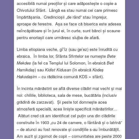
accesibilă numai preoților și care adăpostește o copie a
Chivotului Sfânt. Lângă ea stau numai cei care primesc
împărtășania. Credincioșii „de rând” stau împrejur,
aproape de ferestre. Așa se face că biserica este adesea
neîncăpătoare și în jurul ei, în curte, sunt bănci și scaune
pentru enoriașii care urmăresc slujba de afară.
Limba etiopiana veche, gî’îz (sau ge’ez) este înrudită cu
ebraica. În limba lor, Sfânta Sfintelor se numește
Bete
Mekdes
(la fel ca Templul lui Solomon, în ebraică
Beit
Hamikdaș
) sau
Kidist Kidusan
(în ebraică
Kodeș
Hakodașim
– cu rădăcina comună KDS = sfânt).
În incinta mănăstirii se află diverse clădiri mai vechi și mai
noi: chiliile, biblioteca, sala de mese, bucătăria (inclusiv
grădină de zarzavat). Și peste tot domnește acea
atmosferă specială, acea liniște specifică mănăstirilor…
Alături cred că am identificat cel puțin una din clădirile
construite în 1903 „cu 24 de camere, o fântână și o latrină”
– de atunci au fost renovate și condițiile s-au îmbunătățit.
Am auzit și zgomot de copii – comunitatea are peste 2000