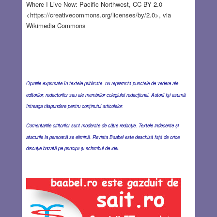
Where I Live Now: Pacific Northwest, CC BY 2.0
<https://creativecommons.org/licenses/by/2.0>, via
Wikimedia Commons
Opiniile exprimate în textele publicate nu reprezintă punctele de vedere ale
editorilor, redactorilor sau ale membrilor colegiului redacţional. Autorii îşi asumă
întreaga răspundere pentru conţinutul articolelor.
Comentariile cititorilor sunt moderate de către redacţie. Textele indecente şi
atacurile la persoană se elimină. Revista Baabel este deschisă faţă de orice
discuţie bazată pe principii şi schimbul de idei.