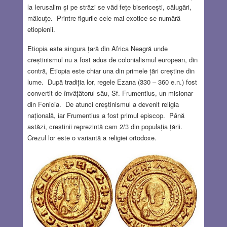
la Ierusalim și pe străzi se văd fețe bisericești, călugări,
măicuțe. Printre figurile cele mai exotice se numără
etiopienii.
Etiopia este singura țară din Africa Neagră unde
creștinismul nu a fost adus de colonialismul european, din
contră, Etiopia este chiar una din primele țări creștine din
lume. După tradiția lor, regele Ezana (330 – 360 e.n.) fost
convertit de învățătorul său, Sf. Frumentius, un misionar
din Fenicia. De atunci creștinismul a devenit religia
națională, iar Frumentius a fost primul episcop. Până
astăzi, creștinii reprezintă cam 2/3 din populația țării.
Crezul lor este o variantă a religiei ortodoxe.