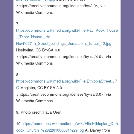
<https://creativecommons.org/licenses/by/3.0>, via
Wikimedia Commons
7.
https://commons.wikimedia.org/wiki/File:Rav_Kook_House
,_Tabor_House,_Ha-
Nevi%27im_Street_buildings_Jerusalem,_Israel_12.jpg
Hoshvilim, CC BY-SA 4.0
<https://creativecommons.org/licenses/by-sa/4.0>, via
Wikimedia Commons
8.
https://commons.wikimedia.org/wiki/File:EthiopiaStreet.JP
G
Magister, CC BY-SA 3.0
<https://creativecommons.org/licenses/by-sa/3.0>, via
Wikimedia Commons
9. Photo credit Hava Oren
10.
https://commons.wikimedia.org/wiki/File:Ethiopian_Orth
odox_Church_%282261000081%29.jpg
A. Davey from