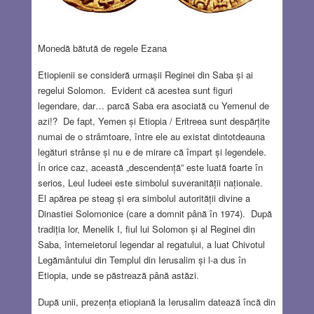
Monedă bătută de regele Ezana
Etiopienii se consideră urmașii Reginei din Saba și ai
regelui Solomon. Evident că acestea sunt figuri
legendare, dar… parcă Saba era asociată cu Yemenul de
azi!? De fapt, Yemen și Etiopia / Eritreea sunt despărțite
numai de o strâmtoare, între ele au existat dintotdeauna
legături strânse și nu e de mirare că împart și legendele.
În orice caz, această „descendență” este luată foarte în
serios, Leul Iudeei este simbolul suveranității naționale.
El apărea pe steag și era simbolul autorității divine a
Dinastiei Solomonice (care a domnit până în 1974). După
tradiția lor, Menelik I, fiul lui Solomon și al Reginei din
Saba, întemeietorul legendar al regatului, a luat Chivotul
Legământului din Templul din Ierusalim și l-a dus în
Etiopia, unde se păstrează până astăzi.
După unii, prezența etiopiană la Ierusalim datează încă din