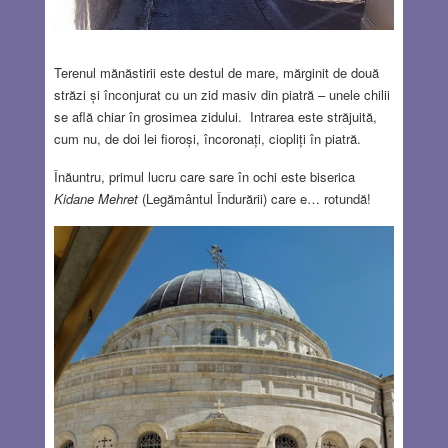
Terenul mănăstirii este destul de mare, mărginit de două
străzi și înconjurat cu un zid masiv din piatră – unele chilii
se află chiar în grosimea zidului. Intrarea este străjuită,
cum nu, de doi lei fioroși, încoronați, ciopliți în piatră.
Înăuntru, primul lucru care sare în ochi este biserica
Kidane Mehret
(Legământul Îndurării) care e… rotundă!