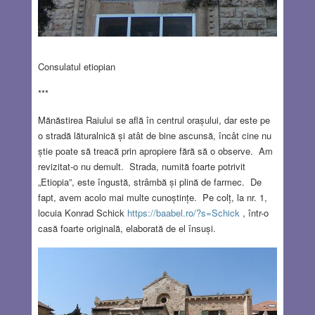
Consulatul etiopian
***
Mănăstirea Raiului se află în centrul orașului, dar este pe
o stradă lăturalnică și atât de bine ascunsă, încât cine nu
știe poate să treacă prin apropiere fără să o observe. Am
revizitat-o nu demult. Strada, numită foarte potrivit
„Etiopia”, este îngustă, strâmbă și plină de farmec. De
fapt, avem acolo mai multe cunoștințe. Pe colț, la nr. 1,
locuia Konrad Schick
https://baabel.ro/?s=Schick
, într-o
casă foarte originală, elaborată de el însuși.