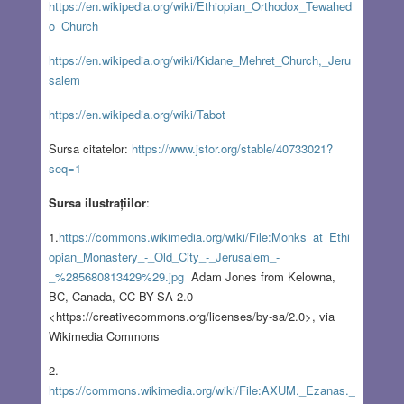
https://en.wikipedia.org/wiki/Ethiopian_Orthodox_Tewahed
o_Church
https://en.wikipedia.org/wiki/Kidane_Mehret_Church,_Jeru
salem
https://en.wikipedia.org/wiki/Tabot
Sursa citatelor:
https://www.jstor.org/stable/40733021?
seq=1
Sursa ilustrațiilor
:
1.
https://commons.wikimedia.org/wiki/File:Monks_at_Ethi
opian_Monastery_-_Old_City_-_Jerusalem_-
_%285680813429%29.jpg
Adam Jones from Kelowna,
BC, Canada, CC BY-SA 2.0
<https://creativecommons.org/licenses/by-sa/2.0>, via
Wikimedia Commons
2.
https://commons.wikimedia.org/wiki/File:AXUM._Ezanas._