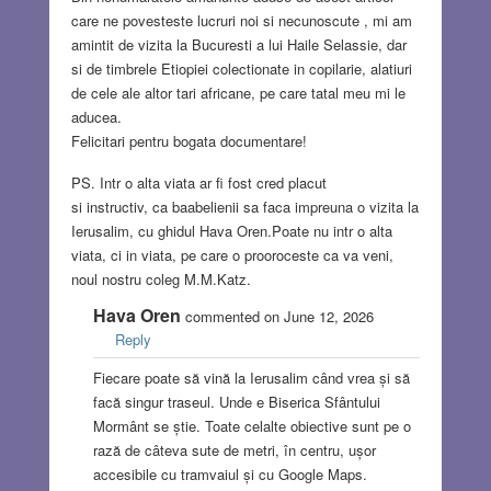
care ne povesteste lucruri noi si necunoscute , mi am
amintit de vizita la Bucuresti a lui Haile Selassie, dar
si de timbrele Etiopiei colectionate in copilarie, alatiuri
de cele ale altor tari africane, pe care tatal meu mi le
aducea.
Felicitari pentru bogata documentare!
PS. Intr o alta viata ar fi fost cred placut
si instructiv, ca baabelienii sa faca impreuna o vizita la
Ierusalim, cu ghidul Hava Oren.Poate nu intr o alta
viata, ci in viata, pe care o prooroceste ca va veni,
noul nostru coleg M.M.Katz.
Hava Oren
commented on June 12, 2026
Reply
Fiecare poate să vină la Ierusalim când vrea și să
facă singur traseul. Unde e Biserica Sfântului
Mormânt se știe. Toate celalte obiective sunt pe o
rază de câteva sute de metri, în centru, ușor
accesibile cu tramvaiul și cu Google Maps.