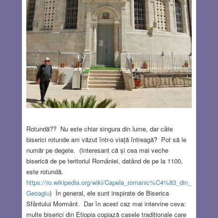
Rotundă?? Nu este chiar singura din lume, dar câte
biserici rotunde am văzut într-o viață întreagă? Pot să le
număr pe degete. (Interesant că și cea mai veche
biserică de pe teritoriul României, datând de pe la 1100,
este rotundă.
https://ro.wikipedia.org/wiki/Capela_romanic%C4%83_din_
Geoagiu
) În general, ele sunt inspirate de Biserica
Sfântului Mormânt. Dar în acest caz mai intervine ceva:
multe biserici din Etiopia copiază casele tradiționale care