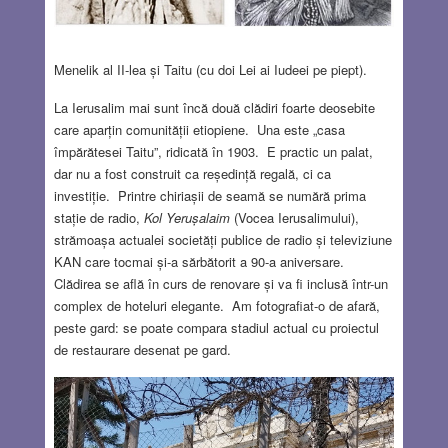
Menelik al II-lea și Taitu (cu doi Lei ai Iudeei pe piept).
La Ierusalim mai sunt încă două clădiri foarte deosebite
care aparțin comunității etiopiene. Una este „casa
împărătesei Taitu”, ridicată în 1903. E practic un palat,
dar nu a fost construit ca reședință regală, ci ca
investiție. Printre chiriașii de seamă se numără prima
stație de radio,
Kol Yerușalaim
(Vocea Ierusalimului),
strămoașa actualei societăți publice de radio și televiziune
KAN care tocmai și-a sărbătorit a 90-a aniversare.
Clădirea se află în curs de renovare și va fi inclusă într-un
complex de hoteluri elegante. Am fotografiat-o de afară,
peste gard: se poate compara stadiul actual cu proiectul
de restaurare desenat pe gard.