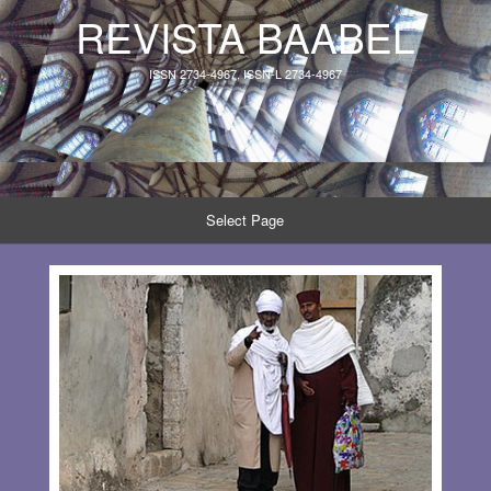
REVISTA BAABEL
ISSN 2734-4967, ISSN-L 2734-4967
Select Page