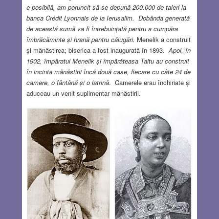
e posibilă, am poruncit să se depună 200.000 de taleri la
banca Crédit Lyonnais de la Ierusalim. Dobânda generată
de această sumă va fi întrebuințată pentru a cumpăra
îmbrăcăminte și hrană pentru călugări.
Menelik a construit
și mănăstirea; biserica a fost inaugurată în 1893.
Apoi, în
1902, împăratul Menelik și împărăteasa Taitu au construit
în incinta mănăstirii încă două case, fiecare cu câte 24 de
camere, o fântână și o latrină
. Camerele erau închiriate și
aduceau un venit suplimentar mănăstirii.