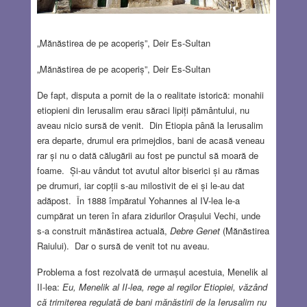
„Mănăstirea de pe acoperiș”, Deir Es-Sultan
„Mănăstirea de pe acoperiș”, Deir Es-Sultan
De fapt, disputa a pornit de la o realitate istorică: monahii
etiopieni din Ierusalim erau săraci lipiți pământului, nu
aveau nicio sursă de venit. Din Etiopia până la Ierusalim
era departe, drumul era primejdios, bani de acasă veneau
rar și nu o dată călugării au fost pe punctul să moară de
foame. Și-au vândut tot avutul altor biserici și au rămas
pe drumuri, iar copții s-au milostivit de ei și le-au dat
adăpost. În 1888 împăratul Yohannes al IV-lea le-a
cumpărat un teren în afara zidurilor Orașului Vechi, unde
s-a construit mănăstirea actuală,
Debre Genet
(Mănăstirea
Raiului). Dar o sursă de venit tot nu aveau.
Problema a fost rezolvată de urmașul acestuia, Menelik al
II-lea:
Eu, Menelik al II-lea, rege al regilor Etiopiei, văzând
că trimiterea regulată de bani mănăstirii de la Ierusalim nu