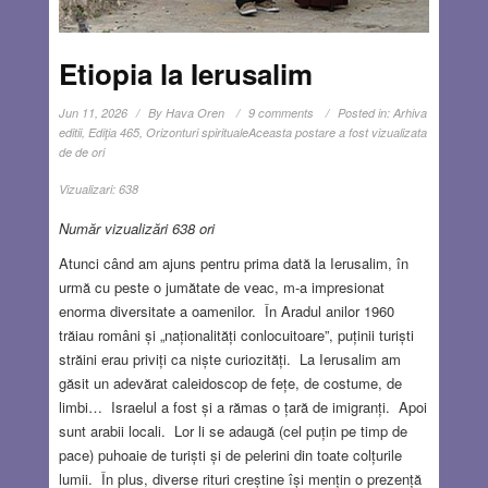
Etiopia la Ierusalim
Jun 11, 2026
By
Hava Oren
9 comments
Posted in:
Arhiva
editii
,
Ediţia 465
,
Orizonturi spirituale
Aceasta postare a fost vizualizata
de de ori
Vizualizari:
638
Număr vizualizări 638 ori
Atunci când am ajuns pentru prima dată la Ierusalim, în
urmă cu peste o jumătate de veac, m-a impresionat
enorma diversitate a oamenilor. În Aradul anilor 1960
trăiau români și „naționalități conlocuitoare”, puținii turiști
străini erau priviți ca niște curiozități. La Ierusalim am
găsit un adevărat caleidoscop de fețe, de costume, de
limbi… Israelul a fost și a rămas o țară de imigranți. Apoi
sunt arabii locali. Lor li se adaugă (cel puțin pe timp de
pace) puhoaie de turiști și de pelerini din toate colțurile
lumii. În plus, diverse rituri creștine își mențin o prezență