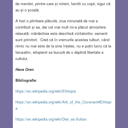
de membri, printre care și mireni, familii cu copii, sigur că
au și o școală.
A fost o plimbare plăcută, ziua minunată de mai a
contribuit și ea, dar cel mai mult mi-a plăcut atmosfera
relaxată: mănăstirea este deschisă vizitatorilor, oamenii
sunt primitori. Cred că în vremurile acestea tulburi, când
nimic nu mai este de la sine înțeles, nu e puțin lucru că la
Ierusalim, etiopienii se bucură de o deplină libertate a
cultului.
Hava Oren
Bibliografie
:
https://en.wikipedia.org/wiki/Ethiopia
https://en.wikipedia.org/wiki/Ark_of_the_Covenant#Ethiopi
a
https://en.wikipedia.org/wiki/Deir_es-Sultan