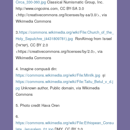
Circa_330-360.jpg
Classical Numismatic Group, Inc.
http://www.cngcoins.com, CC BY-SA 3.0
<http://creativecommons.org/licenses/by-sa/3.0/>, via
Wikimedia Commons
3.
https://commons.wikimedia.org/wiki/File:Church_of_the_
Holy_Sepulchre_(4431809781).jpg
RonAlmog from Israel
(ישראל), CC BY 2.0
<https://creativecommons.org/licenses/by/2.0>, via
Wikimedia Commons
4. Imagine compusă din:
https://commons.wikimedia.org/wiki/File:Minilk.jpg
și
https://commons.wikimedia.org/wiki/File:Taitu_Betul_v_d.j
pg
Unknown author, Public domain, via Wikimedia
Commons
5. Photo credit Hava Oren
6.
https://commons.wikimedia.org/wiki/File:Ethiopean_Consu
late_Jerusalem_01.jpg
DMY, CC BY 3.0