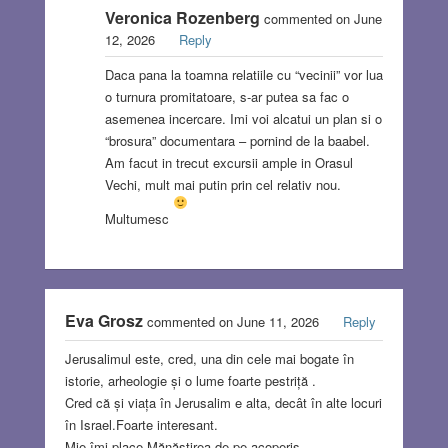
Veronica Rozenberg
commented on June
12, 2026
Reply
Daca pana la toamna relatiile cu “vecinii” vor lua
o turnura promitatoare, s-ar putea sa fac o
asemenea incercare. Imi voi alcatui un plan si o
“brosura” documentara – pornind de la baabel.
Am facut in trecut excursii ample in Orasul
Vechi, mult mai putin prin cel relativ nou.
Multumesc
Eva Grosz
commented on June 11, 2026
Reply
Jerusalimul este, cred, una din cele mai bogate în
istorie, arheologie și o lume foarte pestriță .
Cred că și viața în Jerusalim e alta, decât în alte locuri
în Israel.Foarte interesant.
Mie îmi place Mănăstirea de pe acoperiș.