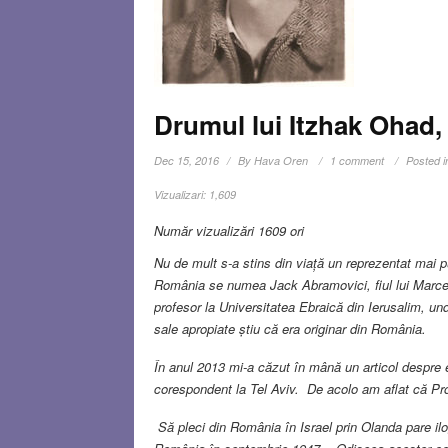
Drumul lui Itzhak Ohad, 
Dec 15, 2016
By
Hava Oren
1 comment
Posted i
Vizualizari:
1,609
Număr vizualizări 1609 ori
Nu de mult s-a stins din viață un reprezentat mai p
România se numea Jack Abramovici, fiul lui Marcel 
profesor la Universitatea Ebraică din Ierusalim, u
sale apropiate știu că era originar din România.
În anul 2013 mi-a căzut în mână un articol despre 
corespondent la Tel Aviv. De acolo am aflat că Pro
Să pleci din România în Israel prin Olanda pare ilo