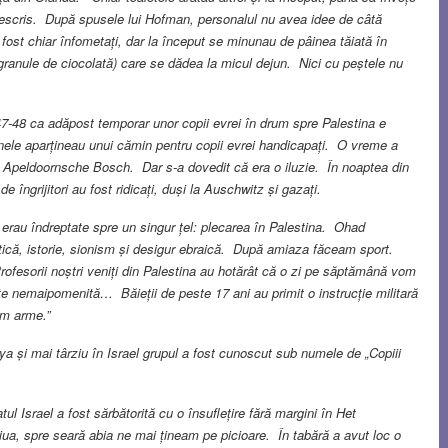
edescris. După spusele lui Hofman, personalul nu avea idee de câtă
fost chiar înfometați, dar la început se minunau de pâinea tăiată în
 (granule de ciocolată) care se dădea la micul dejun. Nici cu peștele nu
7-48 ca adăpost temporar unor copii evrei în drum spre Palestina e
oanele aparțineau unui cămin pentru copii evrei handicapați. O vreme a
et Apeldoornsche Bosch. Dar s-a dovedit că era o iluzie. În noaptea din
e îngrijitori au fost ridicați, duși la Auschwitz și gazați.
n erau îndreptate spre un singur țel: plecarea în Palestina. Ohad
ică, istorie, sionism și desigur ebraică. După amiaza făceam sport.
Profesorii noștri veniți din Palestina au hotărât că o zi pe săptămână vom
e nemaipomenită… Băieții de peste 17 ani au primit o instrucție militară
am arme.”
ya și mai târziu în Israel grupul a fost cunoscut sub numele de „Copiii
 Israel a fost sărbătorită cu o însuflețire fără margini în Het
, spre seară abia ne mai țineam pe picioare. În tabără a avut loc o