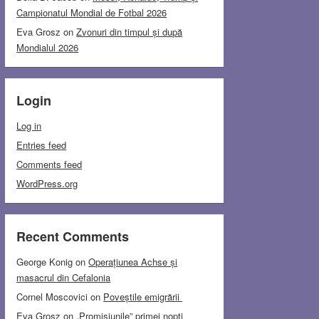
Campionatul Mondial de Fotbal 2026
Eva Grosz
on
Zvonuri din timpul și după
Mondialul 2026
Login
Log in
Entries feed
Comments feed
WordPress.org
Recent Comments
George Konig
on
Operațiunea Achse și
masacrul din Cefalonia
Cornel Moscovici
on
Poveștile emigrării
Eva Grosz
on
„Promisiunile” primei nopți