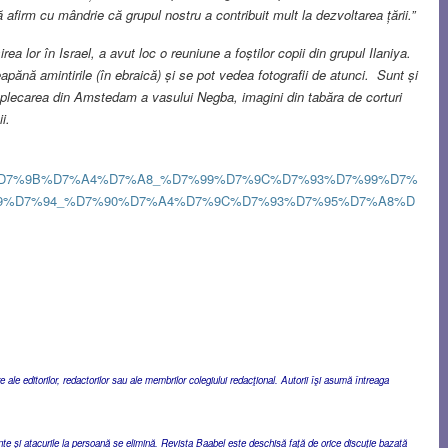
afirm cu mândrie că grupul nostru a contribuit mult la dezvoltarea țării.”
rea lor în Israel, a avut loc o reuniune a foștilor copii din grupul Ilaniya.
deapănă amintirile (în ebraică) și se pot vedea fotografii de atunci. Sunt și
, plecarea din Amstedam a vasului Negba, imagini din tabăra de corturi
i.
D7%9B%D7%A4%D7%A8_%D7%99%D7%9C%D7%93%D7%99%D7%
9%D7%94_%D7%90%D7%A4%D7%9C%D7%93%D7%95%D7%A8%D
ale editorilor, redactorilor sau ale membrilor colegiului redacţional. Autorii îşi asumă întreaga
ente şi atacurile la persoană se elimină. Revista Baabel este deschisă faţă de orice discuţie bazată