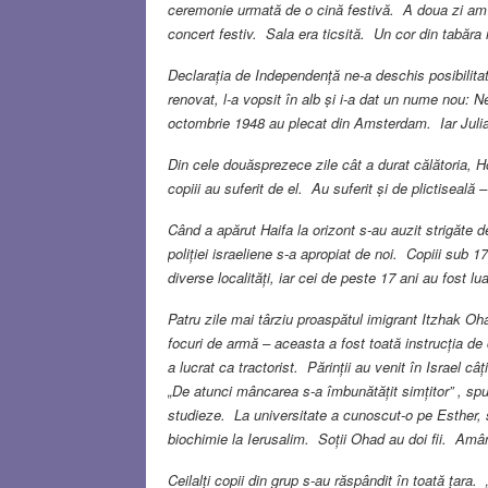
ceremonie urmată de o cină festivă. A doua zi am 
concert festiv. Sala era ticsită. Un cor din tabăra
Declarația de Independență ne-a deschis posibilita
renovat, l-a vopsit în alb și i-a dat un nume nou: 
octombrie 1948 au plecat din Amsterdam. Iar Julia 
Din cele douăsprezece zile cât a durat călătoria,
copiii au suferit de el. Au suferit și de plictisea
Când a apărut Haifa la orizont s-au auzit strigăte
poliției israeliene s-a apropiat de noi. Copiii sub 1
diverse localități, iar cei de peste 17 ani au fost lua
Patru zile mai târziu proaspătul imigrant Itzhak Oh
focuri de armă – aceasta a fost toată instrucția de
a lucrat ca tractorist. Părinții au venit în Israel 
„De atunci mâncarea s-a îmbunătățit simțitor” , sp
studieze. La universitate a cunoscut-o pe Esther, s
biochimie la Ierusalim. Soții Ohad au doi fii. Amân
Ceilalți copii din grup s-au răspândit în toată țara