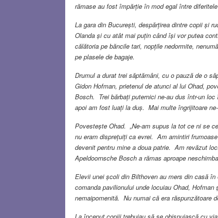
rămase au fost împărție în mod egal între diferitele
La gara din București, despărțirea dintre copii și ru
Olanda și cu atât mai puțin când își vor putea co
călătoria pe băncile tari, nopțile nedormite, nenumă
pe plasele de bagaje.
Drumul a durat trei săptămâni, cu o pauză de o săp
Gidon Hofman, prietenul de atunci al lui Ohad, po
Bosch. Trei bărbați puternici ne-au dus într-un loc
apoi am fost luați la duș. Mai multe îngrijitoare n
Povestește Ohad. „Ne-am supus la tot ce ni se c
nu eram disprețuiți ca evrei. Am amintiri frumoas
devenit pentru mine a doua patrie. Am revăzut locu
Apeldoornsche Bosch a rămas aproape neschimbat
Elevii unei școli din Bilthoven au mers din casă în c
comanda pavilionului unde locuiau Ohad, Hofman ș
nemaipomenită. Nu numai că era răspunzătoare de pa
La început copiii trebuiau să se obișnuiască cu via