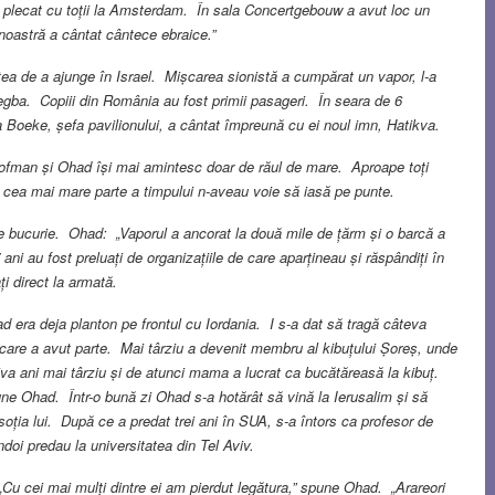
plecat cu toții la Amsterdam. În sala Concertgebouw a avut loc un
 noastră a cântat cântece ebraice.”
tea de a ajunge în Israel. Mișcarea sionistă a cumpărat un vapor, l-a
Negba. Copiii din România au fost primii pasageri. În seara de 6
Boeke, șefa pavilionului, a cântat împreună cu ei noul imn, Hatikva.
 Hofman și Ohad își mai amintesc doar de răul de mare. Aproape toți
lă – cea mai mare parte a timpului n-aveau voie să iasă pe punte.
 de bucurie. Ohad: „Vaporul a ancorat la două mile de țărm și o barcă a
7 ani au fost preluați de organizațiile de care aparțineau și răspândiți în
ți direct la armată.
ad era deja planton pe frontul cu Iordania. I s-a dat să tragă câteva
 care a avut parte. Mai târziu a devenit membru al kibuțului Șoreș, unde
câțiva ani mai târziu și de atunci mama a lucrat ca bucătăreasă la kibuț.
une Ohad. Într-o bună zi Ohad s-a hotărât să vină la Ierusalim și să
oția lui. După ce a predat trei ani în SUA, s-a întors ca profesor de
doi predau la universitatea din Tel Aviv.
. „Cu cei mai mulți dintre ei am pierdut legătura,” spune Ohad. „Arareori