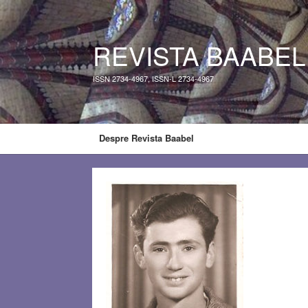
REVISTA BAABEL
ISSN 2734-4967, ISSN-L 2734-4967
Despre Revista Baabel