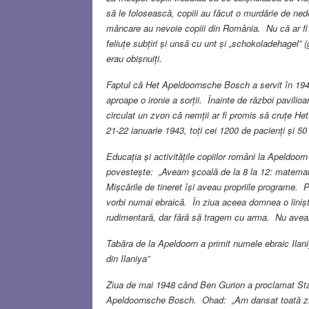
să le folosească, copiii au făcut o murdărie de n
mâncare au nevoie copiii din România. Nu că ar fi 
feliuțe subțiri și unsă cu unt și „schokoladehagel”
erau obișnuiți.
Faptul că Het Apeldoornsche Bosch a servit în 194
aproape o ironie a sorții. Înainte de război pavili
circulat un zvon că nemții ar fi promis să cruțe H
21-22 ianuarie 1943, toți cei 1200 de pacienți și 50 d
Educația și activitățile copiilor români la Apeldoor
povestește: „Aveam școală de la 8 la 12: matemat
Mișcările de tineret își aveau propriile programe. 
vorbi numai ebraică. În ziua aceea domnea o linișt
rudimentară, dar fără să tragem cu arma. Nu ave
Tabăra de la Apeldoorn a primit numele ebraic Ilani
din Ilaniya”
Ziua de mai 1948 când Ben Gurion a proclamat Statul
Apeldoornsche Bosch. Ohad: „Am dansat toată ziua