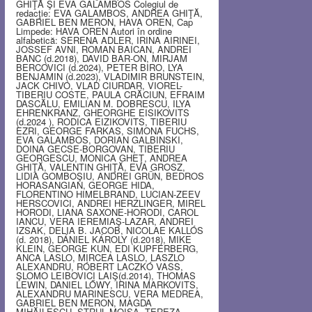
GHIŢĂ ŞI EVA GALAMBOS Colegiul de
redacţie: EVA GALAMBOS, ANDREA GHIŢĂ,
GABRIEL BEN MERON, HAVA OREN, Cap
Limpede: HAVA OREN Autori în ordine
alfabetică: SERENA ADLER, IRINA AIRINEI,
JOSSEF AVNI, ROMAN BAICAN, ANDREI
BANC (d.2018), DAVID BAR-ON, MIRJAM
BERCOVICI (d.2024), PETER BIRO, LYA
BENJAMIN (d.2023), VLADIMIR BRUNSTEIN,
JACK CHIVO, VLAD CIURDAR, VIOREL-
TIBERIU COSTE, PAULA CRĂCIUN, EFRAIM
DASCĂLU, EMILIAN M. DOBRESCU, ILYA
EHRENKRANZ, GHEORGHE EISIKOVITS
(d.2024 ), RODICA EIZIKOVITS, TIBERIU
EZRI, GEORGE FARKAS, SIMONA FUCHS,
EVA GALAMBOS, DORIAN GALBINSKI,
DOINA GECSE-BORGOVAN, TIBERIU
GEORGESCU, MONICA GHEŢ, ANDREA
GHIŢĂ, VALENTIN GHIŢĂ, EVA GROSZ,
LIDIA GOMBOŞIU, ANDREI GRÜN, BEDROS
HORASANGIAN, GEORGE HIDA,
FLORENTINO HIMELBRAND, LUCIAN-ZEEV
HERSCOVICI, ANDREI HERZLINGER, MIREL
HORODI, LIANA SAXONE-HORODI, CAROL
IANCU, VERA IEREMIAŞ-LAZAR, ANDREI
IZSAK, DELIA B. JACOB, NICOLAE KALLÓS
(d. 2018), DÁNIEL KÁROLY (d.2018), MIKE
KLEIN, GEORGE KUN, EDI KUPFERBERG,
ANCA LASLO, MIRCEA LASLO, LASZLO
ALEXANDRU, RÓBERT LACZKÓ VASS,
ŞLOMO LEIBOVICI LAIŞ(d.2014), THOMAS
LEWIN, DANIEL LŐWY, IRINA MARKOVITS,
ALEXANDRU MARINESCU, VERA MEDREA,
GABRIEL BEN MERON, MAGDA
MIHĂILESCU, STRUL MOISA, TEREZA