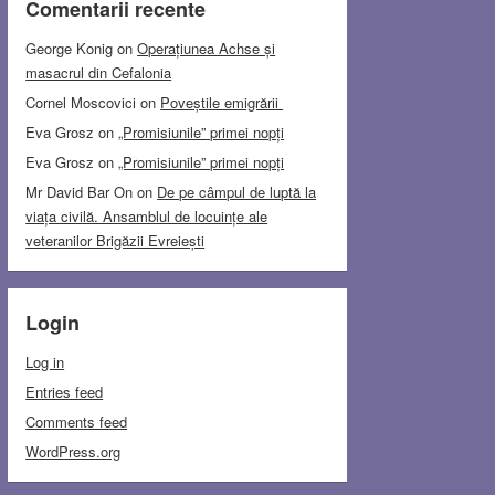
Comentarii recente
George Konig
on
Operațiunea Achse și
masacrul din Cefalonia
Cornel Moscovici
on
Poveștile emigrării
Eva Grosz
on
„Promisiunile” primei nopți
Eva Grosz
on
„Promisiunile” primei nopți
Mr David Bar On
on
De pe câmpul de luptă la
viața civilă. Ansamblul de locuințe ale
veteranilor Brigăzii Evreiești
Login
Log in
Entries feed
Comments feed
WordPress.org