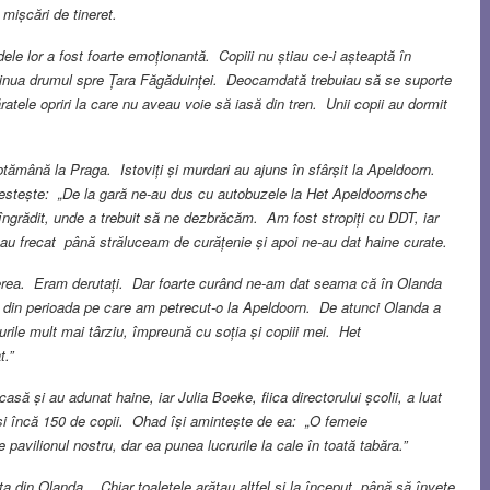
 mișcări de tineret.
dele lor a fost foarte emoționantă. Copiii nu știau ce-i așteaptă în
ntinua drumul spre Țara Făgăduinței. Deocamdată trebuiau să se suporte
ratele opriri la care nu aveau voie să iasă din tren. Unii copii au dormit
tămână la Praga. Istoviți și murdari au ajuns în sfârșit la Apeldoorn.
vestește: „De la gară ne-au dus cu autobuzele la Het Apeldoornsche
 îngrădit, unde a trebuit să ne dezbrăcăm. Am fost stropiți cu DDT, iar
e-au frecat până străluceam de curățenie și apoi ne-au dat haine curate.
erea. Eram derutați. Dar foarte curând ne-am dat seama că în Olanda
e din perioada pe care am petrecut-o la Apeldoorn. De atunci Olanda a
rile mult mai târziu, împreună cu soția și copiii mei. Het
.”
asă și au adunat haine, iar Julia Boeke, fiica directorului școlii, a luat
i încă 150 de copii. Ohad își amintește de ea: „O femeie
vilionul nostru, dar ea punea lucrurile la cale în toată tabăra.”
ța din Olanda. Chiar toaletele arătau altfel și la început, până să învețe