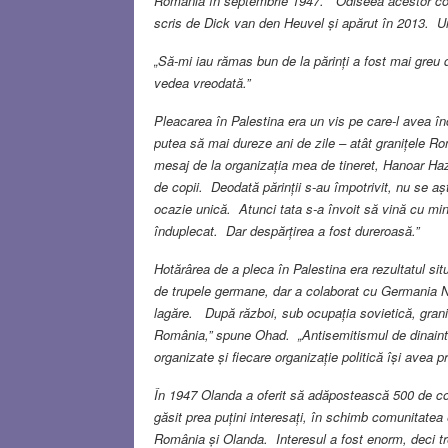
România în septembrie 1947. Odiseea acestor copi
scris de Dick van den Heuvel și apărut în 2013. Unu
„Să-mi iau rămas bun de la părinți a fost mai gre
vedea vreodată.”
Pleacarea în Palestina era un vis pe care-l avea încă
putea să mai dureze ani de zile – atât granițele Rom
mesaj de la organizația mea de tineret, Hanoar Hazi
de copii. Deodată părinții s-au împotrivit, nu se 
ocazie unică. Atunci tata s-a învoit să vină cu mi
înduplecat. Dar despărțirea a fost dureroasă.”
Hotărârea de a pleca în Palestina era rezultatul si
de trupele germane, dar a colaborat cu Germania Na
lagăre. După război, sub ocupația sovietică, graniț
România,” spune Ohad. „Antisemitismul de dinaint
organizate și fiecare organizație politică își avea p
În 1947 Olanda a oferit să adăpostească 500 de co
găsit prea puțini interesați, în schimb comunitatea
România și Olanda. Interesul a fost enorm, deci tr