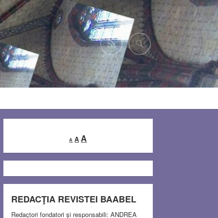
Decrease
Reset
Increase
A
A
A
font
font
font
size.
size.
size.
REDACŢIA REVISTEI BAABEL
Redactori fondatori şi responsabili: ANDREA