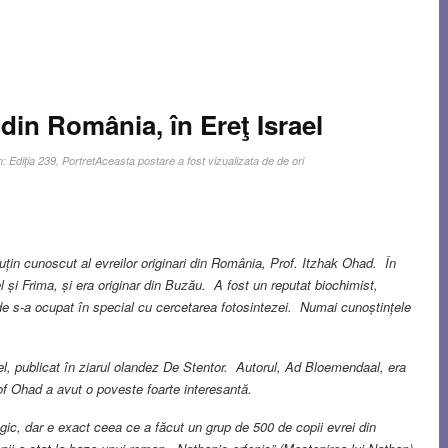
din România, în Ereţ Israel
n:
Ediţia 239
,
Portret
Aceasta postare a fost vizualizata de de ori
uțin cunoscut al evreilor originari din România, Prof. Itzhak Ohad. În
și Frima, și era originar din Buzău. A fost un reputat biochimist,
nde s-a ocupat în special cu cercetarea fotosintezei. Numai cunoștințele
el, publicat în ziarul olandez De Stentor. Autorul, Ad Bloemendaal, era
f Ohad a avut o poveste foarte interesantă.
gic, dar e exact ceea ce a făcut un grup de 500 de copii evrei din