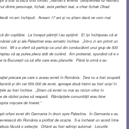
i a stat la baza unui roman, „Nathan
’
s erfenis” (Moștenirea lui Nathan)
l dintre personaje, Itzhak, este perfect real, e chiar Itzhak Ohad.
u decât mi-am închipuit. Aveam 17 ani și nu știam dacă ne vom mai
 din copilărie. La început părinții l-au sprijinit. Ei își închipuiau că ar
âniei cât și ale Palestinei erau ermetic închise. „Într-o zi am primit un
oni. Mi s-a oferit să particip ca unul din conducătorii unui grup de 500
așteptau că aș putea pleca atât de curând. Am protestat, spunând că e o
ne la București ca să afle care erau planurile. Până la urmă s-au
tuației precare pe care o aveau evreii în România. Țara nu a fost ocupată
zistă și din cei 500.000 de evrei, aproape două treimi au fost uciși în
ele au fost închise. „Știam că evreii nu mai au niciun viitor în
e de război putea să reapară. Rămășițele comunității erau bine
ropria mișcare de tineret.”
pii orfani evrei din Germania în drum spre Palestina. În Germania s-au
 evreiască din România a profitat de ocazie. S-a încheiat un acord între
ebuia făcută o selecție. Orfanii au fost admiși automat. Locurile