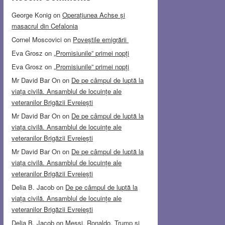
George Konig
on
Operațiunea Achse și
masacrul din Cefalonia
Cornel Moscovici
on
Poveștile emigrării
Eva Grosz
on
„Promisiunile” primei nopți
Eva Grosz
on
„Promisiunile” primei nopți
Mr David Bar On
on
De pe câmpul de luptă la
viața civilă. Ansamblul de locuințe ale
veteranilor Brigăzii Evreiești
Mr David Bar On
on
De pe câmpul de luptă la
viața civilă. Ansamblul de locuințe ale
veteranilor Brigăzii Evreiești
Mr David Bar On
on
De pe câmpul de luptă la
viața civilă. Ansamblul de locuințe ale
veteranilor Brigăzii Evreiești
Delia B. Jacob
on
De pe câmpul de luptă la
viața civilă. Ansamblul de locuințe ale
veteranilor Brigăzii Evreiești
Delia B. Jacob
on
Messi, Ronaldo, Trump și