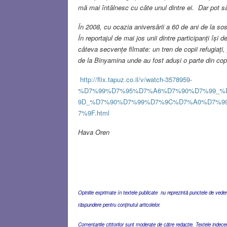
mă mai întâlnesc cu câte unul dintre ei. Dar pot să 
În 2008, cu ocazia aniversării a 60 de ani de la sosi
În reportajul de mai jos unii dintre participanți își 
câteva secvențe filmate: un tren de copii refugiați
de la Binyamina unde au fost aduși o parte din copi
http://flix.tapuz.co.il/v/watch-3578959-
%D7%99%D7%95%D7%A6%D7%90%D7%99_%
9D_%D7%90%D7%99%D7%9C%D7%A0%D7%9
7%9F.html
Hava Oren
Opiniile exprimate în textele publicate nu reprezintă punctele de vedere 
răspundere pentru conţinutul articolelor.
Comentariile cititorilor sunt moderate de către redacţie. Textele indec