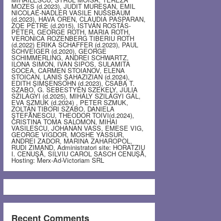
MOZES (d.2023), JUDIT MUREŞAN, EMIL
NICOLAE-NADLER VASILE NUSSBAUM
(d.2023), HAVA OREN, CLAUDIA PASPARAN,
ZOE PETRE (d.2015), ISTVÁN ROSTÁS-
PÉTER, GEORGE ROTH, MARIA ROTH,
VERONICA ROZENBERG TIBERIU ROTH
(d.2022) ERIKA SCHAFFER (d.2023), PAUL
SCHVEIGER (d.2020), GEORGE
SCHIMMERLING, ANDREI SCHWARTZ,
ILONA SIMON, IVAN SIPOS, SULAMITA
SOCEA, CARMEN STOIANOV, ELENA
STOICAN, LANIS ŞAHAZIZIAN (d.2024),
EDITH ŞIMŞENSOHN (d.2023), CSABA T.
SZABO, G. SEBESTYEN SZEKELY, JÚLIA
SZILÁGYI (d.2025), MIHÁLY SZILÁGYI GÁL,
EVA SZMUK (d.2024) , PETER SZMUK,
ZOLTÁN TIBORI SZABO, DANIELA
ŞTEFĂNESCU, THEODOR TOIVI(d.2024),
CRISTINA TOMA SALOMON, MIHAI
VASILESCU, JOHANAN VASS, EMESE VIG,
GEORGE VIGDOR, MOSHE YASSUR,
ANDREI ZADOR, MARINA ZAHAROPOL,
RUDI ZIMAND, Administratori site: HORATZIU
I. CENUŞĂ, SILVIU CAROL SASCH CENUŞĂ,
Hosting: Merx-Ad-Victoriam SRL
Recent Comments