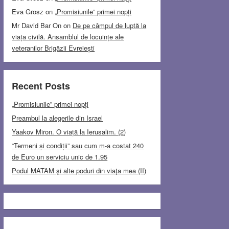
Eva Grosz
on
„Promisiunile” primei nopți
Mr David Bar On
on
De pe câmpul de luptă la
viața civilă. Ansamblul de locuințe ale
veteranilor Brigăzii Evreiești
Recent Posts
„Promisiunile” primei nopți
Preambul la alegerile din Israel
Yaakov Miron. O viață la Ierusalim. (2)
“Termeni și condiții” sau cum m-a costat 240
de Euro un serviciu unic de 1.95
Podul MATAM şi alte poduri din viaţa mea (II)