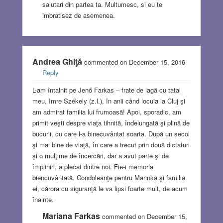
salutari din partea ta. Multumesc, si eu te
imbratisez de asemenea.
Andrea Ghiţă
commented on December 15, 2016
Reply
L-am întalnit pe Jenő Farkas – frate de lagă cu tatal
meu, Imre Székely (z.l.), în anii când locuia la Cluj şi
am admirat familia lui frumoasă! Apoi, sporadic, am
primit veşti despre viaţa tihnită, îndelungată şi plină de
bucurii, cu care l-a binecuvântat soarta. După un secol
şi mai bine de viaţă, în care a trecut prin două dictaturi
şi o mulţime de încercări, dar a avut parte şi de
împliniri, a plecat dintre noi. Fie-i memoria
biencuvântată. Condoleanţe pentru Marinka şi familia
ei, cărora cu siguranţă le va lipsi foarte mult, de acum
înainte.
Mariana Farkas
commented on December 15,