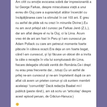
Am citit cu emoție evocarea sobră dar impresionantă a
lui George Farkas, despre miraculoasa viață a unui
evreu din Cluj,care a supraviețuit atâtor încercări cu
încăpățânarea care l-a stimulat în cei 103 ani. E greu
cu astfel de pilde să nu crezi în minunile Divine:).Eu
nu am avut prilejul să-l cunosc pe Farkas Jenö (Z.L.),
dar am aflat despre el nu la Cluj, ci la Lima. Acum
vreo 44 de ani am fost în Peru și l-am cunoscut pe
Adam Pollack cu care am petrecut momente foarte
plăcute în câteva ocazii.Era deja un om foarte bogat,
când l-am cunoscut, și își făcuse un obicei din a invita
la câte o recepție în vila lui somptuoasă din Lima,
fiecare delegație oficială venită din România.Ce-i drept
nu erau prea frecvente dar…totuși.Cu un astfel de
prilej ne-am cunoscut și ne-am împrietenit după ce am
aflat că avem un prieten comun și că suntem membrii
aceleiași ”comunități” Dacă redacția Baabel mi-l
publică (peste rând:), am să scriu un ”articolaș” despre
acest episod peruan, de Crăciun-Hanuca:)