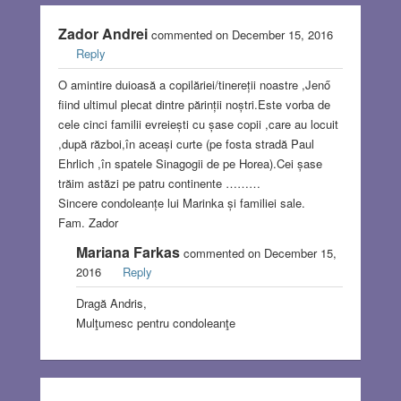
Zador Andrei
commented on December 15, 2016
Reply
O amintire duioasă a copilăriei/tinereții noastre ,Jenő
fiind ultimul plecat dintre părinții noștri.Este vorba de
cele cinci familii evreiești cu șase copii ,care au locuit
,după război,în aceași curte (pe fosta stradă Paul
Ehrlich ,în spatele Sinagogii de pe Horea).Cei șase
trăim astăzi pe patru continente ………
Sincere condoleanțe lui Marinka și familiei sale.
Fam. Zador
Mariana Farkas
commented on December 15,
2016
Reply
Dragă Andris,
Mulţumesc pentru condoleanţe