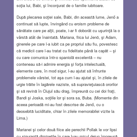
soţia lui, Babi, şi înconjurat de o familie iubitoare.
După plecarea soţiei sale, Babi, din această lume, Jenő a
continuat să lupte, învingând cu eroism probleme de
sănătate care pe alţii, poate, i-ar fi doborât cu uşurinţă la o
vârstă atât de înaintată. Mariana, fiica lui Jenö, şi Adam,
ginerele pe care l-a iubit ca pe propriul său fiu, povestesc
că medicii care l-au tratat cu fidelitate până la capăt – şi
cu care comunica într-o spaniolă excelentă – nu
conteneau să-i admire energia şi forţa intelectuală,
elemente care, în mod sigur, l-au ajutat să înfrunte
problemele vârstei, tot aşa cum l-au ajutat şi, în zilele de
urgie trăite în lagărele naziste, să supravieţuiască ororilor
şi să revină în Clujul său drag, împreună cu cei doi fraţi,
Bandi şi Joska, soţiile lor şi sora sa, Buba. (Momente din
aceea perioadă mi-au fost descrise de Jenő, cu o
deosebită luciditate, chiar în zilele memorabilei vizite la
Lima.)
Marianei şi celor două fiice ale perechii Pollak le vor lipsi
cu siguranţă dimineţile în care luau micul dejun împreună