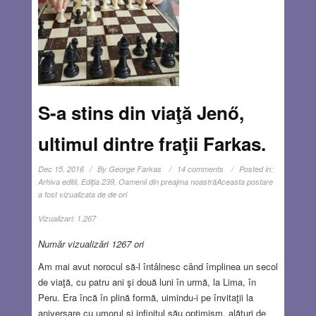
S-a stins din viaţă Jenő,
ultimul dintre fraţii Farkas.
Dec 15, 2016
By
George Farkas
14 comments
Posted in:
Arhiva editii
,
Ediţia 239
,
Oamenii din preajma noastră
Aceasta postare
a fost vizualizata de de ori
Vizualizari:
1,267
Număr vizualizări 1267 ori
Am mai avut norocul să-l întâlnesc când împlinea un secol
de viaţă, cu patru ani şi două luni în urmă, la Lima, în
Peru. Era încă în plină formă, uimindu-i pe învitaţii la
aniversare cu umorul şi infinitul său optimism, alături de