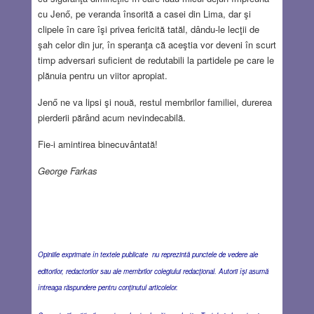
cu Jenő, pe veranda însorită a casei din Lima, dar şi
clipele în care îşi privea fericită tatăl, dându-le lecţii de
şah celor din jur, în speranţa că aceştia vor deveni în scurt
timp adversari suficient de redutabili la partidele pe care le
plănuia pentru un viitor apropiat.
Jenő ne va lipsi şi nouă, restul membrilor familiei, durerea
pierderii părând acum nevindecabilă.
Fie-i amintirea binecuvântată!
George Farkas
Opiniile exprimate în textele publicate nu reprezintă punctele de vedere ale
editorilor, redactorilor sau ale membrilor colegiului redacţional. Autorii îşi asumă
întreaga răspundere pentru conţinutul articolelor.