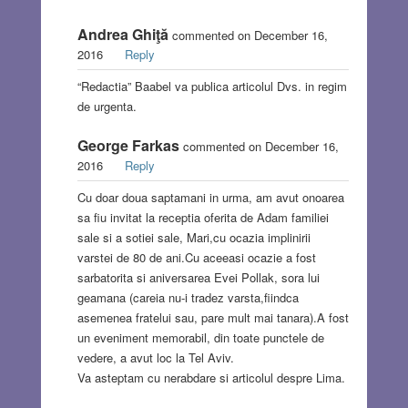
Andrea Ghiţă
commented on December 16,
2016
Reply
“Redactia” Baabel va publica articolul Dvs. in regim
de urgenta.
George Farkas
commented on December 16,
2016
Reply
Cu doar doua saptamani in urma, am avut onoarea
sa fiu invitat la receptia oferita de Adam familiei
sale si a sotiei sale, Mari,cu ocazia implinirii
varstei de 80 de ani.Cu aceeasi ocazie a fost
sarbatorita si aniversarea Evei Pollak, sora lui
geamana (careia nu-i tradez varsta,fiindca
asemenea fratelui sau, pare mult mai tanara).A fost
un eveniment memorabil, din toate punctele de
vedere, a avut loc la Tel Aviv.
Va asteptam cu nerabdare si articolul despre Lima.