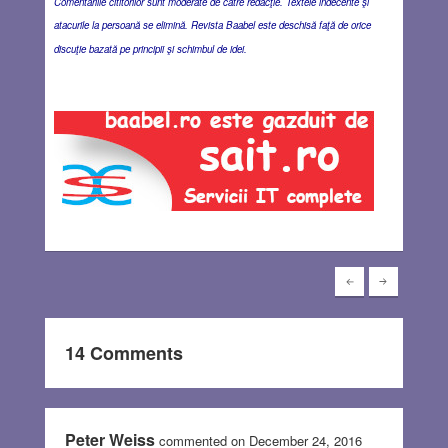
Comentariile cititorilor sunt moderate de către redacţie. Textele indecente şi
atacurile la persoană se elimină. Revista Baabel este deschisă faţă de orice
discuţie bazată pe principii şi schimbul de idei.
14 Comments
Peter Weiss
commented on December 24, 2016