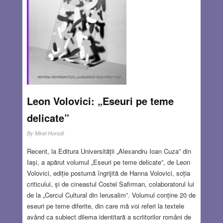
Leon Volovici: „Eseuri pe teme
delicate”
By
Mirel Horodi
Recent, la Editura Universității „Alexandru Ioan Cuza” din
Iași, a apărut volumul „Eseuri pe teme delicate”, de Leon
Volovici, ediție postumă îngrijită de Hanna Volovici, soția
criticului, și de cineastul Costel Safirman, colaboratorul lui
de la „Cercul Cultural din Ierusalim”. Volumul conține 20 de
eseuri pe teme diferite, din care mă voi referi la textele
având ca subiect dilema identitară a scriitorilor români de