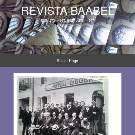
REVISTA BAABEL
ISSN 2734-4967, ISSN-L 2734-4967
Select Page