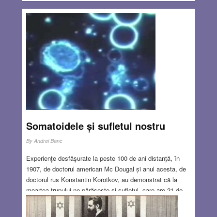
Somatoidele și sufletul nostru
By
Andrei Banc
Experiențe desfășurate la peste 100 de ani distanță, în
1907, de doctorul american Mc Dougal și anul acesta, de
doctorul rus Konstantin Korotkov, au demonstrat că la
moartea trupului ne părăsește și sufletul, care are 21 de
grame. Unde stă sufletul în corpul nostru, ce rol are el și
cum se explică faptul că ceva atât de volatil are masă, e