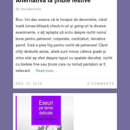
By
Irina Markovits
Bun, îmi dau seama că la început de decembrie, când
toată lumea bifează check-in-uri şi going-uri la diverse
evenimente, v-aţi aştepta să scriu despre rochii numa’
bune pentru petreceri: corporate, cocktailuri, tematice
şamd. Însă e prea frig pentru rochii de petrecere! Când
citiţi rândurile astea, afară sunt minus câteva grade şi
orice sfat aş oferi despre topuri cu spatele decoltat, rochii
cu bretele fine sau ţinute care nu includ pantaloni ar fi
irelevant.
Read more…
DEC 15, 2016
0 COMMENTS