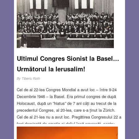
deci un organ? Nimeni nu știe încă. Dar există o ipoteză
nouă și anume cea privind stomatoidele, componente vii
ale organismului nostru…
Read more…
DEC 15, 2016
2 COMMENTS
Ultimul Congres Sionist la Basel…
Următorul la Ierusalim!
By
Tiberiu Roth
Cel de al 22-lea Congres Mondial a avut loc – între 9-24
Decembrie !946 – la Basel. Era primul congres de după
Holocaust, după un ”hiatus” de 7 ani câți au trecut de la
precedentul Congres, al 20-lea, care s-a ținut la Zürich.
Cel de al 21-lea nu a avut loc. Pregătirea Congresului 22 a
fost dominată de emoția și doliul încă proaspăt, pentru
cele 6 milioane de victime ale Holocaustului, dar și de
răspunderea pentru soarta supraviețuitorilor tratați cu