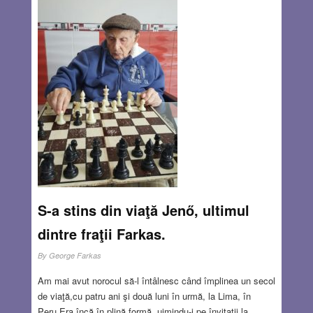
S-a stins din viaţă Jenő, ultimul
dintre fraţii Farkas.
By
George Farkas
Am mai avut norocul să-l întâlnesc când împlinea un secol
de viaţă,cu patru ani şi două luni în urmă, la Lima, în
Peru.Era încă în plină formă, uimindu-i pe învitaţii la