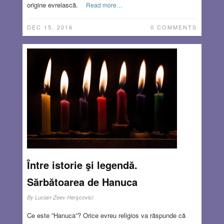
origine evreiască.
Read more…
DEC 15, 2016
0 COMMENTS
Între istorie şi legendă.
Sărbătoarea de Hanuca
By
Lucian-Zeev Herşcovici
Ce este ”Hanuca”? Orice evreu religios va răspunde că