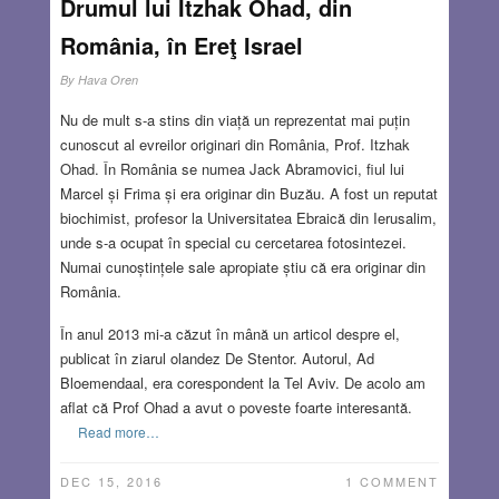
Drumul lui Itzhak Ohad, din
România, în Ereţ Israel
By
Hava Oren
Nu de mult s-a stins din viață un reprezentat mai puțin
cunoscut al evreilor originari din România, Prof. Itzhak
Ohad. În România se numea Jack Abramovici, fiul lui
Marcel și Frima și era originar din Buzău. A fost un reputat
biochimist, profesor la Universitatea Ebraică din Ierusalim,
unde s-a ocupat în special cu cercetarea fotosintezei.
Numai cunoștințele sale apropiate știu că era originar din
România.
În anul 2013 mi-a căzut în mână un articol despre el,
publicat în ziarul olandez De Stentor. Autorul, Ad
Bloemendaal, era corespondent la Tel Aviv. De acolo am
aflat că Prof Ohad a avut o poveste foarte interesantă.
Read more…
DEC 15, 2016
1 COMMENT