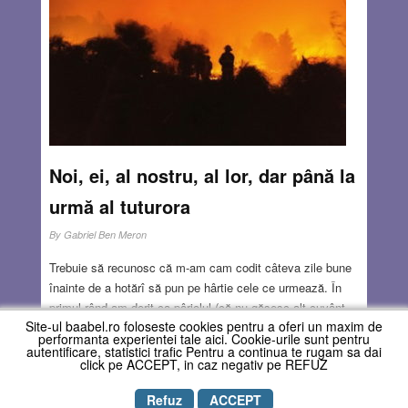
neînțelegere și indiferență de statele europene în care se
aflau risipiți și discriminați în diferite împrejurări.
Read
more…
DEC 15, 2016
3 COMMENTS
Noi, ei, al nostru, al lor, dar până la
urmă al tuturora
By
Gabriel Ben Meron
Trebuie să recunosc că m-am cam codit câteva zile bune
înainte de a hotărî să pun pe hârtie cele ce urmează. În
primul rând am dorit ca pârjolul (că nu găsesc alt cuvânt
Site-ul baabel.ro foloseste cookies pentru a oferi un maxim de
pentru cele întâmplate în urmă cu numai trei săptămâni)
performanta experientei tale aici. Cookie-urile sunt pentru
să fie stins, oamenii să se întoarcă la treburile lor (deși
autentificare, statistici trafic Pentru a continua te rugam sa dai
click pe ACCEPT, in caz negativ pe REFUZ
cam 600- 700 de familii haifiote nu mai au unde să se
întoarcă), dar mai ales am așteptat ca norii, de fum și de
Refuz
ACCEPT
gânduri negre, ce se adunaseră pe cer de-a valma, să se