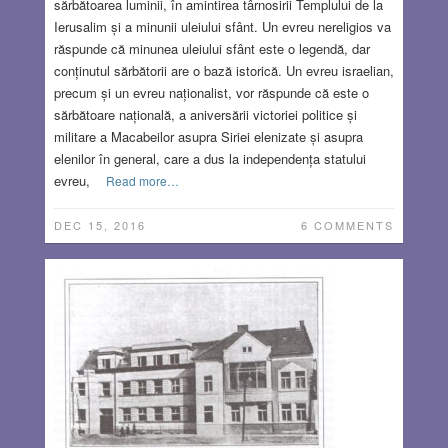
sărbătoarea luminii, în amintirea târnosirii Templului de la
Ierusalim și a minunii uleiului sfânt. Un evreu nereligios va
răspunde că minunea uleiului sfânt este o legendă, dar
conținutul sărbătorii are o bază istorică. Un evreu israelian,
precum și un evreu naționalist, vor răspunde că este o
sărbătoare națională, a aniversării victoriei politice și
militare a Macabeilor asupra Siriei elenizate și asupra
elenilor în general, care a dus la independența statului
evreu,
Read more…
DEC 15, 2016
6 COMMENTS