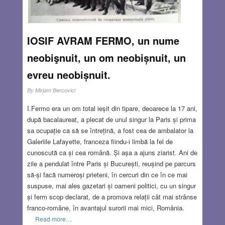
IOSIF AVRAM FERMO, un nume
neobişnuit, un om neobișnuit, un
evreu neobișnuit.
By
Mirjam Bercovici
I.Fermo era un om total ieșit din tipare, deoarece la 17 ani,
după bacalaureat, a plecat de unul singur la Paris și prima
sa ocupație ca să se întrețină, a fost cea de ambalator la
Galeriile Lafayette, franceza fiindu-i limbă la fel de
cunoscută ca și cea română. Și așa a ajuns ziarist. Ani de
zile a pendulat între Paris și București, reușind pe parcurs
să-și facă numeroși prieteni, în cercuri din ce în ce mai
suspuse, mai ales gazetari și oameni politici, cu un singur
și ferm scop declarat, de a promova relații cât mai strânse
franco-române, în avantajul surorii mai mici, România.
Read more…