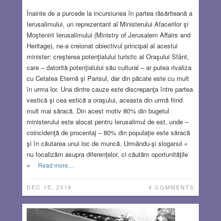
Înainte de a purcede la incursiunea în partea răsăriteană a
Ierusalimului, un reprezentant al Ministerului Afacerilor şi
Moştenirii Ierusalimului (Ministry of Jerusalem Affairs and
Heritage), ne-a creionat obiectivul principal al acestui
minister: creşterea potenţialului turistic al Oraşului Sfânt,
care – datorită potenţialului său cultural – ar putea rivaliza
cu Cetatea Eternă şi Parisul, dar din păcate este cu mult
în urma lor. Una dintre cauze este discrepanţa între partea
vestică şi cea estică a oraşului, aceasta din urmă fiind
mult mai săracă. Din acest motiv 80% din bugetul
ministerului este alocat pentru Ierusalimul de est, unde –
coincidenţă de procentaj – 80% din populaţie este săracă
şi în căutarea unui loc de muncă. Urmându-şi sloganul «
nu focalizăm asupra diferenţelor, ci căutăm oportunităţile
»
Read more…
DEC 15, 2016
4 COMMENTS