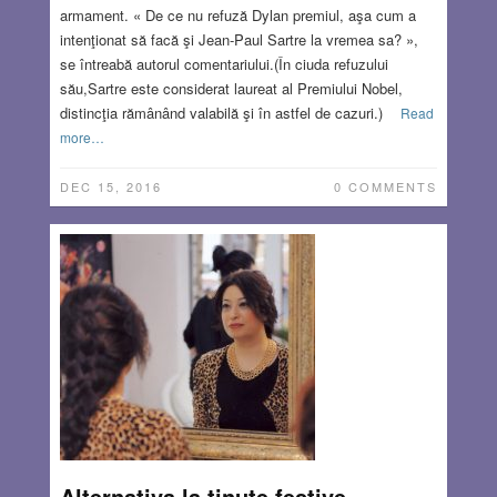
armament. « De ce nu refuză Dylan premiul, aşa cum a
intenţionat să facă şi Jean-Paul Sartre la vremea sa? »,
se întreabă autorul comentariului.(În ciuda refuzului
său,Sartre este considerat laureat al Premiului Nobel,
distincţia rămânând valabilă şi în astfel de cazuri.)
Read
more…
DEC 15, 2016
0 COMMENTS
Alternativa la ţinute festive