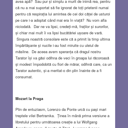
avea apă? Sau pur și simplu a murit de inimă rea, pentru
că nu a mai suportat să fie ignorat de toți prietenii numai
pentru că respirația lui amintea de cei doi căței de usturoi
pe care i-a adoptat când mai era în viață? Nu vom afla
niciodată. Dar ne va lipsi, credeți-mă, fraților și surorilor,
și chiar mai mult îi va lipsi bucătăriei ușoare de vară.
Singura noastră consolare este că a primit la timp ultima
împărtășanie și nucile i-au fost miruite cu uleiul de
măsline. De aceea avem speranța că dragul nostru
Tarator își va găsi odihna de veci în groapa lui răcoroasă
și modest împodobită cu flori de mărar, odihnă care, ca un
Tarator autentic, și-a meritat-o din plin înainte de a fi
consumat.
Mozart la Praga
Plin de entuziasm, Lorenzo da Ponte urcă cu pași mari
treptele vilei Bertramka. Ținea în mână prima versiune a
libretului pentru următoarea creație a lui Wolfgang