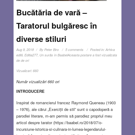
Bucătăria de vară –
Taratorul bulgăresc în
diverse stiluri
Aug 9, 2018
By
Peter Biro
5 comments
Posted in:
Arhiva
editii
,
Editia277
,
Un surâs în Baabel
Aceasta postare a fost vizualizata
de de ori
Vizualizari:
660
Număr vizualizări 660 ori
INTRODUCERE
Inspirat de romancierul francez Raymond Queneau (1903
– 1976), ale cărui „Exerciții de stil” sunt o capodoperă a
parodiei literare, m-am permis să parodiez propriul meu
articol despre tarator (https://baabel.ro/2018/07/o-
incursiune-istorica-si-culinara-in-lumea-legendarului-