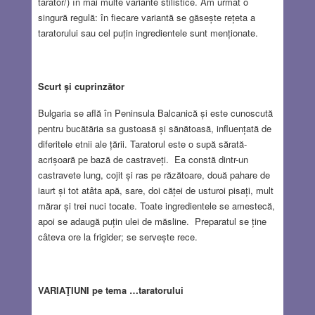
tarator/) în mai multe variante stilistice. Am urmat o
singură regulă: în fiecare variantă se găsește rețeta a
taratorului sau cel puțin ingredientele sunt menționate.
Scurt și cuprinzător
Bulgaria se află în Peninsula Balcanică și este cunoscută
pentru bucătăria sa gustoasă și sănătoasă, influențată de
diferitele etnii ale țării. Taratorul este o supă sărată-
acrișoară pe bază de castraveți. Ea constă dintr-un
castravete lung, cojit și ras pe răzătoare, două pahare de
iaurt și tot atâta apă, sare, doi căței de usturoi pisați, mult
mărar și trei nuci tocate. Toate ingredientele se amestecă,
apoi se adaugă puțin ulei de măsline. Preparatul se ține
câteva ore la frigider; se servește rece.
VARIAŢIUNI pe tema …taratorului