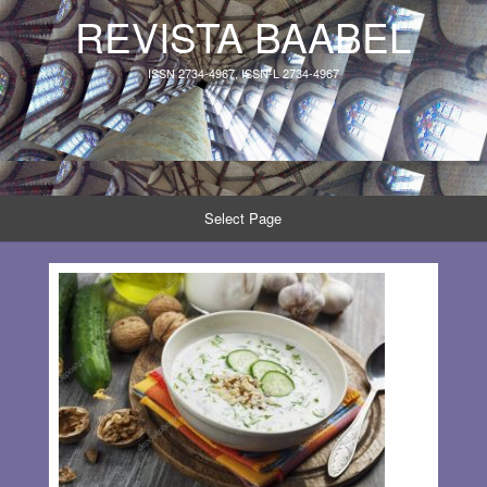
REVISTA BAABEL
ISSN 2734-4967, ISSN-L 2734-4967
Select Page