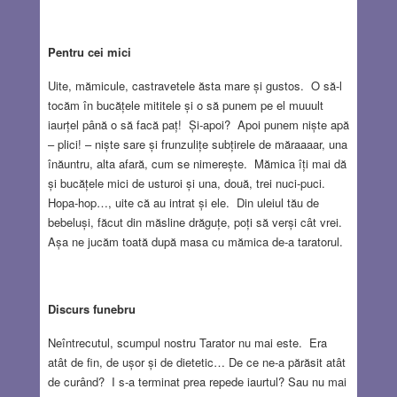
Pentru cei mici
Uite, mămicule, castravetele ăsta mare și gustos. O să-l
tocăm în bucățele mititele și o să punem pe el muuult
iaurțel până o să facă paț! Și-apoi? Apoi punem niște apă
– plici! – niște sare și frunzulițe subțirele de măraaaar, una
înăuntru, alta afară, cum se nimerește. Mămica îți mai dă
și bucățele mici de usturoi și una, două, trei nuci-puci.
Hopa-hop…, uite că au intrat și ele. Din uleiul tău de
bebeluși, făcut din măsline drăguțe, poți să verși cât vrei.
Așa ne jucăm toată după masa cu mămica de-a taratorul.
Discurs funebru
Neîntrecutul, scumpul nostru Tarator nu mai este. Era
atât de fin, de ușor și de dietetic… De ce ne-a părăsit atât
de curând? I s-a terminat prea repede iaurtul? Sau nu mai