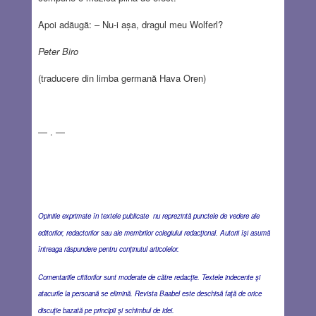
Apoi adăugă: – Nu-i așa, dragul meu Wolferl?
Peter Biro
(traducere din limba germană Hava Oren)
— . —
Opiniile exprimate în textele publicate nu reprezintă punctele de vedere ale
editorilor, redactorilor sau ale membrilor colegiului redacţional. Autorii îşi asumă
întreaga răspundere pentru conţinutul articolelor.
Comentariile cititorilor sunt moderate de către redacţie. Textele indecente şi
atacurile la persoană se elimină. Revista Baabel este deschisă faţă de orice
discuţie bazată pe principii şi schimbul de idei.