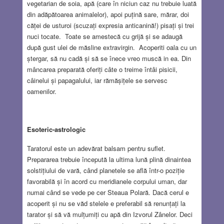
vegetarian de soia, apă (care în niciun caz nu trebuie luată
din adăpătoarea animalelor), apoi puțină sare, mărar, doi
căței de usturoi (scuzați expresia anticanină!) pisați și trei
nuci tocate. Toate se amestecă cu grijă și se adaugă
după gust ulei de măsline extravirgin. Acoperiti oala cu un
ștergar, să nu cadă și să se înece vreo muscă in ea. Din
mâncarea preparată oferiți câte o treime întâi pisicii,
câinelui și papagalului, iar rămășițele se servesc
oamenilor.
Esoteric-astrologic
Taratorul este un adevărat balsam pentru suflet.
Prepararea trebuie începută la ultima lună plină dinaintea
solstițiului de vară, când planetele se află într-o poziție
favorabilă și în acord cu meridianele corpului uman, dar
numai când se vede pe cer Steaua Polară. Dacă cerul e
acoperit și nu se văd stelele e preferabil să renunțați la
tarator și să vă mulțumiți cu apă din Izvorul Zânelor. Deci