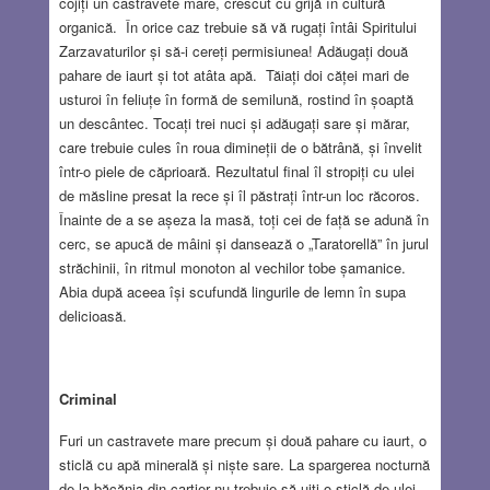
cojiți un castravete mare, crescut cu grijă în cultură
organică. În orice caz trebuie să vă rugați întâi Spiritului
Zarzavaturilor și să-i cereți permisiunea! Adăugați două
pahare de iaurt și tot atâta apă. Tăiați doi căței mari de
usturoi în feliuțe în formă de semilună, rostind în șoaptă
un descântec. Tocați trei nuci și adăugați sare și mărar,
care trebuie cules în roua dimineții de o bătrână, și învelit
într-o piele de căprioară. Rezultatul final îl stropiți cu ulei
de măsline presat la rece și îl păstrați într-un loc răcoros.
Înainte de a se așeza la masă, toți cei de față se adună în
cerc, se apucă de mâini și dansează o „Taratorellă” în jurul
străchinii, în ritmul monoton al vechilor tobe șamanice.
Abia după aceea își scufundă lingurile de lemn în supa
delicioasă.
Criminal
Furi un castravete mare precum și două pahare cu iaurt, o
sticlă cu apă minerală și niște sare. La spargerea nocturnă
de la băcănia din cartier nu trebuie să uiți o sticlă de ulei