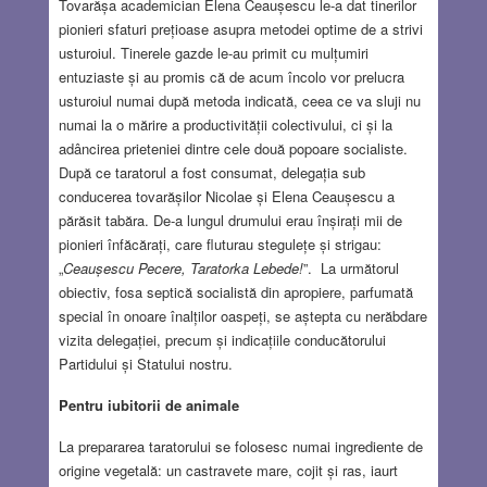
Tovarășa academician Elena Ceaușescu le-a dat tinerilor
pionieri sfaturi prețioase asupra metodei optime de a strivi
usturoiul. Tinerele gazde le-au primit cu mulțumiri
entuziaste și au promis că de acum încolo vor prelucra
usturoiul numai după metoda indicată, ceea ce va sluji nu
numai la o mărire a productivității colectivului, ci și la
adâncirea prieteniei dintre cele două popoare socialiste.
După ce taratorul a fost consumat, delegația sub
conducerea tovarășilor Nicolae și Elena Ceaușescu a
părăsit tabăra. De-a lungul drumului erau înșirați mii de
pionieri înfăcărați, care fluturau stegulețe și strigau:
„
Ceaușescu Pecere, Taratorka Lebede!
”. La următorul
obiectiv, fosa septică socialistă din apropiere, parfumată
special în onoare înalților oaspeți, se aștepta cu nerăbdare
vizita delegației, precum și indicațiile conducătorului
Partidului și Statului nostru.
Pentru iubitorii de animale
La prepararea taratorului se folosesc numai ingrediente de
origine vegetală: un castravete mare, cojit și ras, iaurt