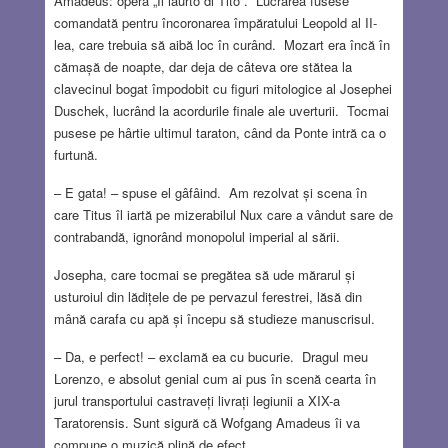
Amadeus: opera „Il iaurto di Tito”. Lucrarea fusese
comandată pentru încoronarea împăratului Leopold al II-
lea, care trebuia să aibă loc în curând. Mozart era încă în
cămașă de noapte, dar deja de câteva ore stătea la
clavecinul bogat împodobit cu figuri mitologice al Josephei
Duschek, lucrând la acordurile finale ale uverturii. Tocmai
pusese pe hârtie ultimul taraton, când da Ponte intră ca o
furtună.
– E gata! – spuse el gâfâind. Am rezolvat și scena în
care Titus îl iartă pe mizerabilul Nux care a vândut sare de
contrabandă, ignorând monopolul imperial al sării.
Josepha, care tocmai se pregătea să ude mărarul și
usturoiul din lădițele de pe pervazul ferestrei, lăsă din
mână carafa cu apă și începu să studieze manuscrisul.
– Da, e perfect! – exclamă ea cu bucurie. Dragul meu
Lorenzo, e absolut genial cum ai pus în scenă cearta în
jurul transportului castraveți livrați legiunii a XIX-a
Taratorensis. Sunt sigură că Wofgang Amadeus îi va
compune o muzică plină de efect.