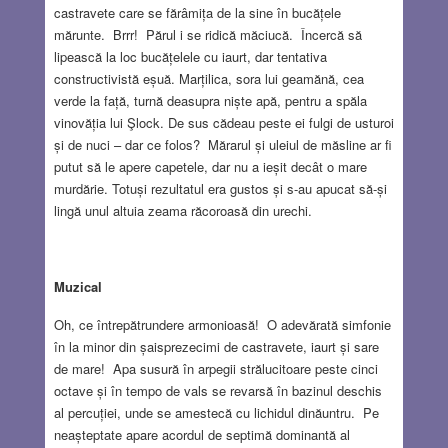
castravete care se fărâmița de la sine în bucățele
mărunte. Brrr! Părul i se ridică măciucă. Încercă să
lipească la loc bucățelele cu iaurt, dar tentativa
constructivistă eșuă. Marțilica, sora lui geamănă, cea
verde la față, turnă deasupra niște apă, pentru a spăla
vinovăția lui Şlock. De sus cădeau peste ei fulgi de usturoi
și de nuci – dar ce folos? Mărarul și uleiul de măsline ar fi
putut să le apere capetele, dar nu a ieșit decât o mare
murdărie. Totuși rezultatul era gustos și s-au apucat să-și
lingă unul altuia zeama răcoroasă din urechi.
Muzical
Oh, ce întrepătrundere armonioasă! O adevărată simfonie
în la minor din șaisprezecimi de castravete, iaurt și sare
de mare! Apa susură în arpegii strălucitoare peste cinci
octave și în tempo de vals se revarsă în bazinul deschis
al percuției, unde se amestecă cu lichidul dinăuntru. Pe
neașteptate apare acordul de septimă dominantă al