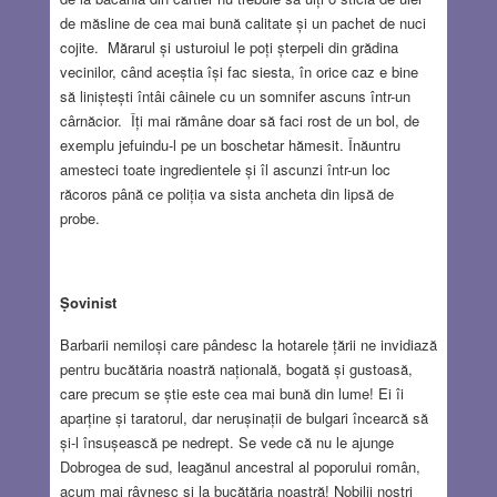
de măsline de cea mai bună calitate și un pachet de nuci
cojite. Mărarul și usturoiul le poți șterpeli din grădina
vecinilor, când aceștia își fac siesta, în orice caz e bine
să liniștești întâi câinele cu un somnifer ascuns într-un
cârnăcior. Îți mai rămâne doar să faci rost de un bol, de
exemplu jefuindu-l pe un boschetar hămesit. Înăuntru
amesteci toate ingredientele și îl ascunzi într-un loc
răcoros până ce poliția va sista ancheta din lipsă de
probe.
Ṣovinist
Barbarii nemiloși care pândesc la hotarele țării ne invidiază
pentru bucătăria noastră națională, bogată și gustoasă,
care precum se știe este cea mai bună din lume! Ei îi
aparține și taratorul, dar nerușinații de bulgari încearcă să
și-l însușească pe nedrept. Se vede că nu le ajunge
Dobrogea de sud, leagănul ancestral al poporului român,
acum mai râvnesc și la bucătăria noastră! Nobilii noștri