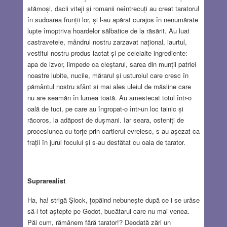
stămoși, dacii viteji și romanii neîntrecuți au creat taratorul
în sudoarea frunții lor, și l-au apărat curajos în nenumărate
lupte îmoptriva hoardelor sălbatice de la răsărit. Au luat
castravetele, mândrul nostru zarzavat național, iaurtul,
vestitul nostru produs lactat și pe celelalte ingrediente:
apa de izvor, limpede ca cleștarul, sarea din munții patriei
noastre iubite, nucile, mărarul și usturoiul care cresc în
pământul nostru sfânt și mai ales uleiul de măsline care
nu are seamăn în lumea toată. Au amestecat totul într-o
oală de tuci, pe care au îngropat-o într-un loc tainic și
răcoros, la adăpost de dușmani. Iar seara, osteniți de
procesiunea cu torțe prin cartierul evreiesc, s-au așezat ca
frații în jurul focului și s-au desfătat cu oala de tarator.
Suprarealist
Ha, ha! strigă Şlock, țopăind nebunește după ce i se urâse
să-l tot aștepte pe Godot, bucătarul care nu mai venea.
Păi cum, rămânem fără tarator!? Deodată zări un