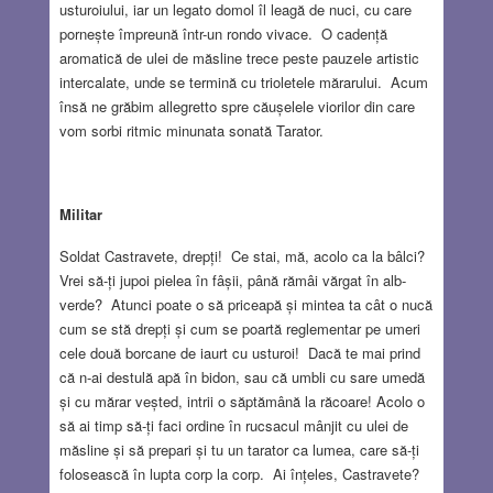
usturoiului, iar un legato domol îl leagă de nuci, cu care
pornește împreună într-un rondo vivace. O cadență
aromatică de ulei de măsline trece peste pauzele artistic
intercalate, unde se termină cu trioletele mărarului. Acum
însă ne grăbim allegretto spre căușelele viorilor din care
vom sorbi ritmic minunata sonată Tarator.
Militar
Soldat Castravete, drepți! Ce stai, mă, acolo ca la bâlci?
Vrei să-ți jupoi pielea în fâșii, până rămâi vărgat în alb-
verde? Atunci poate o să priceapă și mintea ta cât o nucă
cum se stă drepți și cum se poartă reglementar pe umeri
cele două borcane de iaurt cu usturoi! Dacă te mai prind
că n-ai destulă apă în bidon, sau că umbli cu sare umedă
și cu mărar veșted, intrii o săptămână la răcoare! Acolo o
să ai timp să-ți faci ordine în rucsacul mânjit cu ulei de
măsline și să prepari și tu un tarator ca lumea, care să-ți
folosească în lupta corp la corp. Ai înțeles, Castravete?