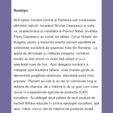
Nostalgic
Mult iubitul Comitet Central al Partidului sub conducerea
părintelui națiunii, tovarășul Nicolae Ceaușescu și soția
sa, academiciana și candidata la Premiul Nobel, tovarășa
Elena Ceaușescu au vizitat ieri tabăra „Ţucuz Gurata” din
Bulgaria, pentru a transmite tinerilor pionieri salutările de
solidaritate socialistă ale poporului frate din România. La
apelul de dimineață cu înălțarea steagului, vizitatorii
români au fost primiți cu ovații fără sfârșit și cu o
adevărată mare de flori. Apoi delegația română s-a
îndreptat spre bucătăria taberei, unde tinerele gazde au
demonstrat pregătirea taratorului, adevărată punte între
popoare. Pionierii au cojit și au ras un castravete lung și
doldora de vitamine, de o mărime și de un gust cum cresc
numai în cooperativele agricole de producție (CAP)
socialiste. Au adăugat două pahare de iaurt produse de
bacterii Bifidus educate în lumina ideologiei socialiste, apă
rece, mărar, nuci și ulei de măsline de producție locală.