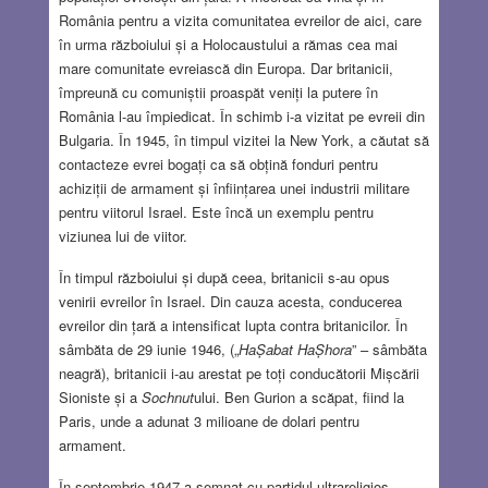
România pentru a vizita comunitatea evreilor de aici, care
în urma războiului și a Holocaustului a rămas cea mai
mare comunitate evreiască din Europa. Dar britanicii,
împreună cu comuniștii proaspăt veniți la putere în
România l-au împiedicat. În schimb i-a vizitat pe evreii din
Bulgaria. În 1945, în timpul vizitei la New York, a căutat să
contacteze evrei bogați ca să obțină fonduri pentru
achiziții de armament și înființarea unei industrii militare
pentru viitorul Israel. Este încă un exemplu pentru
viziunea lui de viitor.
În timpul războiului și după ceea, britanicii s-au opus
venirii evreilor în Israel. Din cauza acesta, conducerea
evreilor din țară a intensificat lupta contra britanicilor. În
sâmbăta de 29 iunie 1946, („
HaȘabat HaȘhora
” – sâmbăta
neagră), britanicii i-au arestat pe toți conducătorii Mișcării
Sioniste și a
Sochnut
ului. Ben Gurion a scăpat, fiind la
Paris, unde a adunat 3 milioane de dolari pentru
armament.
În septembrie 1947 a semnat cu partidul ultrareligios