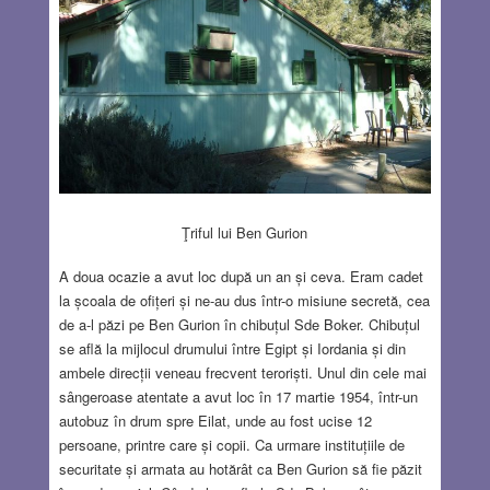
Ţriful lui Ben Gurion
A doua ocazie a avut loc după un an și ceva. Eram cadet
la școala de ofițeri și ne-au dus într-o misiune secretă, cea
de a-l păzi pe Ben Gurion în chibuțul Sde Boker. Chibuțul
se află la mijlocul drumului între Egipt și Iordania și din
ambele direcții veneau frecvent teroriști. Unul din cele mai
sângeroase atentate a avut loc în 17 martie 1954, într-un
autobuz în drum spre Eilat, unde au fost ucise 12
persoane, printre care și copii. Ca urmare instituțiile de
securitate și armata au hotărât ca Ben Gurion să fie păzit