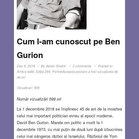
Cum l-am cunoscut pe Ben
Gurion
Dec 6, 2018
By
Asher Shafrir
3 comments
Posted in:
Arhiva editii
,
Ediţia 284
,
Portret
Aceasta postare a fost vizualizata de
de ori
Vizualizari:
599
Număr vizualizări 599 ori
La 1 decembrie 2018 se împlinesc 45 de ani de la moartea
celui mai important politician evreu al epocii moderne,
David Ben Gurion. Marele om politic a murit la 1
decembrie 1973, cu mai puțin de două luni după izbucnirea
celui mai sângeros război al Israelului, Războiul de Yom