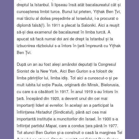
dreptul la Istanbul. Îi lipseau însă atât bacalaureatul cât și
cunoașterea limbii turce. Bunul lui prieten, Yițhak Ben Țvi,
mai târziu al doilea președinte al Israelului, i-a procurat o
diplomă falsă(!). În 1911 a plecat la Saloniki. Aici a reușit
să-și dea examenul de bacalaureat în limba turcă. A
apucat să facă numai doi ani de drept la Istanbul și la
izbucnirea războiului s-a întors în țară împreună cu Yițhak
Ben Țvi.
După un an au fost aleși amândoi deputați la Congresul
Sionist de la New York. Aici Ben Gurion s-a folosit de
limba părinților lui, limba idiș. Tot aici a cunoscut-o și pe
mult iubita lui soție Paula, originară din Minsk, Bielorusia,
cu care s-a căsătorit în 1917. În anul 1919 s-au întors în
țară. Începând din 1920, a devenit unul din cei mai
importanți lideri ai evreilor. În același an a participat la
înființarea
Histadrut
(Sindicatul), până azi cea mai
importantă instituție a muncitorilor din Israel. În 1930 s-a
înființat partidul
Mapai
, care a condus țara până în 1977.
Tot atunci Ben Gurion și-a construit o casă la marginea Tel