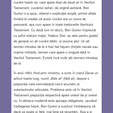
cuvânt foarte rar, care apare doar de două ori în Vechiul
Testament, cuvântul
tartan,
de origină asiriană. Ben
Gurion s-a opus, oferind o explicație amplă, printre altele
fiindcă el credea că acest cuvânt era un nume de
persoană, așa cum apare în toate traducerile Vechiului
Testament. Cu două luni mi târziu, Ben Gurion împreună
cu șeful statului major, Yaakov Dori, au ales pentru gradul
de general un alt cuvânt biblic, și anume
aluf
. Un alt
termen introdus de el a fost
hel
hayam
(forțele navale sau
marina militară), termen care apare o singură dată în
Vechiul Testament. Există încă mulți alți termeni introduși
de el.
În anul 1953, fiind prim ministru, a scris în ziarul
Davar
un
articol foarte lung, numit „
Belo et
” (fără
et
), despre o
prepoziție care semnalează cazul acuzativ al
substantivelor articulate. Problema este că în Vechiul
Testament prepoziția respectivă apare uneori da și uneori
nu. În ebraica modernă este aproape obligatorie, ușurând
înțelegerea frazei. Ben Gurion a susținut întotdeauna că
dacă se poate și fără, mai bine să renunțăm. Așa a și