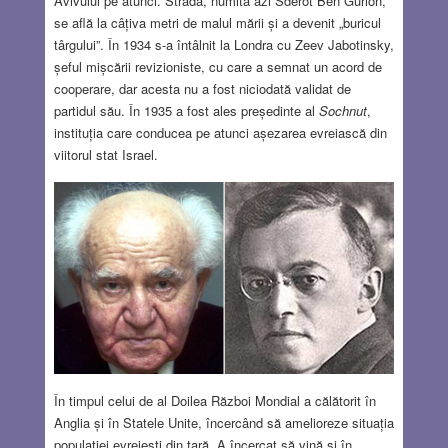
Avivului pe atunci. Strada, numită azi Sderot Ben Gurion,
se află la câțiva metri de malul mării și a devenit „buricul
târgului”. În 1934 s-a întâlnit la Londra cu Zeev Jabotinsky,
șeful mișcării revizioniste, cu care a semnat un acord de
cooperare, dar acesta nu a fost niciodată validat de
partidul său. În 1935 a fost ales președinte al
Sochnut
,
instituția care conducea pe atunci așezarea evreiască din
viitorul stat Israel.
În timpul celui de al Doilea Război Mondial a călătorit în
Anglia și în Statele Unite, încercând să amelioreze situația
populației evreiești din țară. A încercat să vină și în