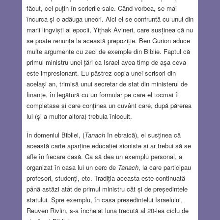
făcut, cel puțin în scrierile sale. Când vorbea, se mai
încurca și o adăuga uneori. Aici el se confruntă cu unul din
marii lingviști al epocii, Yițhak Avineri, care susținea că nu
se poate renunța la această prepoziție. Ben Gurion aduce
multe argumente cu zeci de exemple din Biblie. Faptul că
primul ministru unei țări ca Israel avea timp de așa ceva
este impresionant. Eu păstrez copia unei scrisori din
același an, trimisă unui secretar de stat din ministerul de
finanțe, în legătură cu un formular pe care el tocmai îl
completase și care conținea un cuvânt care, după părerea
lui (și a multor altora) trebuia înlocuit.
În domeniul Bibliei, (
Tanach
în ebraică), el susținea că
această carte aparține educației sioniste și ar trebui să se
afle în fiecare casă. Ca să dea un exemplu personal, a
organizat în casa lui un cerc de
Tanach
, la care participau
profesori, studenți, etc. Tradiția aceasta este continuată
până astăzi atât de primul ministru cât și de președintele
statului. Spre exemplu, în casa președintelui Israelului,
Reuven Rivlin, s-a încheiat luna trecută al 20-lea ciclu de