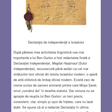
Declaraţia de independenţă a Israelului
După părerea mea activitatea lingvistică cea mai
importantă a lui Ben Gurion a fost redactarea finală a
Declarației Independenței,
Megilat Haațmaut
(Sulul
Independenței), recunoscută până astăzi ca cel mai
strălucitor text oficial din istoria Israelului modern, o operă
de artă stilistică de limbaj oficial modern. Există zeci de
ciorne scrise de oameni eminenți printre care Moșe Șaret,
omul „numărul doi” în ierarhia statului. Dar niciuna nu se
apropie de reușita lui Ben Gurion: un text precis,
consistent, clar, simplu și ușor de înțeles, care nu lasă
dubii. Se spune că el a redactat Declarația în ultima