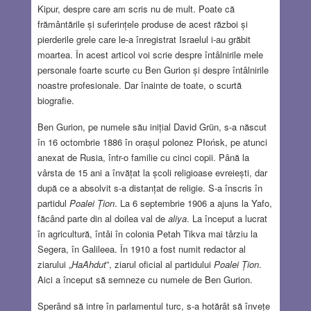
Kipur, despre care am scris nu de mult. Poate că
frământările și suferințele produse de acest război și
pierderile grele care le-a înregistrat Israelul i-au grăbit
moartea. În acest articol voi scrie despre întâlnirile mele
personale foarte scurte cu Ben Gurion și despre întâlnirile
noastre profesionale. Dar înainte de toate, o scurtă
biografie.
Ben Gurion, pe numele său inițial David Grün, s-a născut
în 16 octombrie 1886 în orașul polonez Płońsk, pe atunci
anexat de Rusia, într-o familie cu cinci copii. Până la
vârsta de 15 ani a învățat la școli religioase evreiești, dar
după ce a absolvit s-a distanțat de religie. S-a înscris în
partidul
Poalei Țion
. La 6 septembrie 1906 a ajuns la Yafo,
făcând parte din al doilea val de
aliya
. La început a lucrat
în agricultură, întâi în colonia Petah Tikva mai târziu la
Segera, în Galileea. În 1910 a fost numit redactor al
ziarului „
HaAhdut
”, ziarul oficial al partidului
Poalei Țion
.
Aici a început să semneze cu numele de Ben Gurion.
Sperând să intre în parlamentul turc, s-a hotărât să învețe