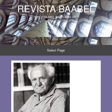
REVISTA BAABEL
ISSN 2734-4967, ISSN-L 2734-4967
Select Page