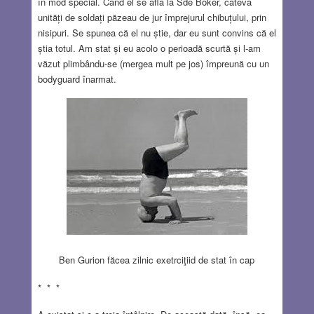
în mod special. Când el se afla la Sde Boker, câteva
unități de soldați păzeau de jur împrejurul chibuțului, prin
nisipuri. Se spunea că el nu știe, dar eu sunt convins că el
știa totul. Am stat și eu acolo o perioadă scurtă și l-am
văzut plimbându-se (mergea mult pe jos) împreună cu un
bodyguard înarmat.
Ben Gurion făcea zilnic exetrciţiid de stat în cap
* * *