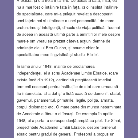
A existat și o a treia întâlnire. De această dată, însă, ea
nu a mai fost o întâlnire față în față, ci o insolită întâlnire
de specialitate, care mi-a prilejuit revelația descoperirii
unei fațete noi și uimitoare a unei personalități de mare
profunzime și inteligență, dincolo de viața politică. Tocmai
de aceea în această ultimă parte a amintirilor mele despre
marele om vreau să prezint câteva acțiuni demne de
admirație ale lui Ben Gurion, și anume chiar în
specialitatea mea: lingvistică și studiul Bibliei.
În iarna anului 1948, înainte de proclamarea
independenței, el a scris Academiei Limbii Ebraice, (care
exista încă din 1912), cerând să pregătească imediat
termenii necesari pentru instituțiile de stat care urmau să
fie întemeiate. El a dat și o listă exactă de domenii: statul,
guvernul, parlamentul, primăriile, legile, poliția, armata,
corpul diplomatic etc. O mare parte din munca neterminată
de Academie a făcut-o el însuși. De exemplu în aprilie
1948, el a purtat o corespondență amplă cu prof. Tur-Sinai,
președintele Academiei Limbii Ebraice, despre termenul
ebraic pentru gradul de general. Profesorul a propus un