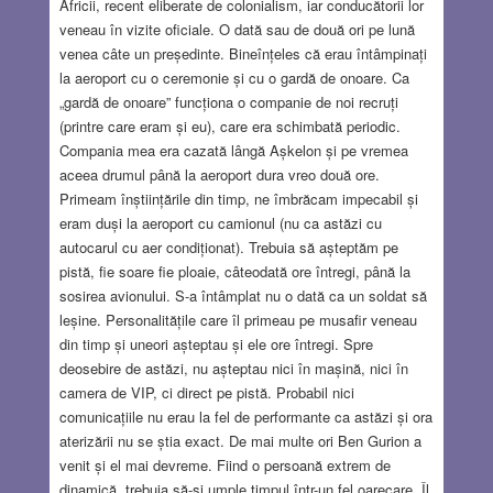
Africii, recent eliberate de colonialism, iar conducătorii lor
veneau în vizite oficiale. O dată sau de două ori pe lună
venea câte un președinte. Bineînțeles că erau întâmpinați
la aeroport cu o ceremonie și cu o gardă de onoare. Ca
„gardă de onoare” funcționa o companie de noi recruți
(printre care eram și eu), care era schimbată periodic.
Compania mea era cazată lângă Așkelon și pe vremea
aceea drumul până la aeroport dura vreo două ore.
Primeam înștiințările din timp, ne îmbrăcam impecabil și
eram duși la aeroport cu camionul (nu ca astăzi cu
autocarul cu aer condiționat). Trebuia să așteptăm pe
pistă, fie soare fie ploaie, câteodată ore întregi, până la
sosirea avionului. S-a întâmplat nu o dată ca un soldat să
leșine. Personalitățile care îl primeau pe musafir veneau
din timp și uneori așteptau și ele ore întregi. Spre
deosebire de astăzi, nu așteptau nici în mașină, nici în
camera de VIP, ci direct pe pistă. Probabil nici
comunicațiile nu erau la fel de performante ca astăzi și ora
aterizării nu se știa exact. De mai multe ori Ben Gurion a
venit și el mai devreme. Fiind o persoană extrem de
dinamică, trebuia să-și umple timpul într-un fel oarecare. Îl