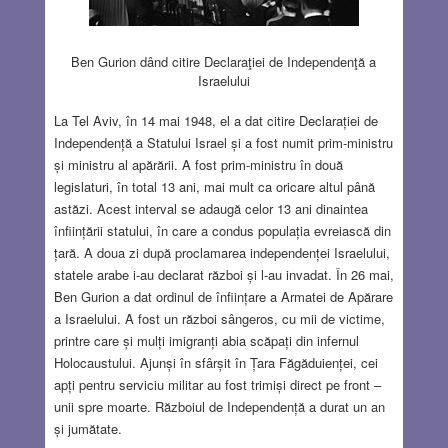
Ben Gurion dând citire Declaraţiei de Independenţă a
Israelului
La Tel Aviv, în 14 mai 1948, el a dat citire Declarației de
Independență a Statului Israel și a fost numit prim-ministru
și ministru al apărării. A fost prim-ministru în două
legislaturi, în total 13 ani, mai mult ca oricare altul până
astăzi. Acest interval se adaugă celor 13 ani dinaintea
înființării statului, în care a condus populația evreiască din
țară. A doua zi după proclamarea independenței Israelului,
statele arabe i-au declarat război și l-au invadat. În 26 mai,
Ben Gurion a dat ordinul de înființare a Armatei de Apărare
a Israelului. A fost un război sângeros, cu mii de victime,
printre care și mulți imigranți abia scăpați din infernul
Holocaustului. Ajunși în sfârșit în Țara Făgăduienței, cei
apți pentru serviciu militar au fost trimiși direct pe front –
unii spre moarte. Războiul de Independență a durat un an
și jumătate.