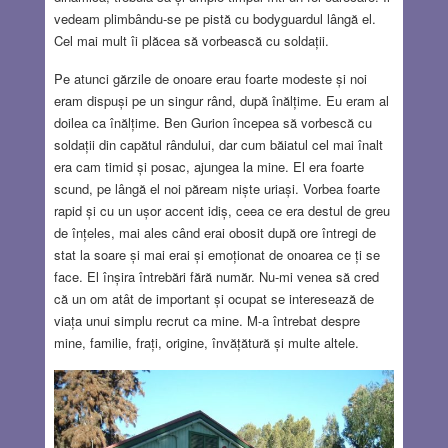
vedeam plimbându-se pe pistă cu bodyguardul lângă el.
Cel mai mult îi plăcea să vorbească cu soldații.
Pe atunci gărzile de onoare erau foarte modeste și noi
eram dispuși pe un singur rând, după înălțime. Eu eram al
doilea ca înălțime. Ben Gurion începea să vorbescă cu
soldații din capătul rândului, dar cum băiatul cel mai înalt
era cam timid și posac, ajungea la mine. El era foarte
scund, pe lângă el noi păream niște uriași. Vorbea foarte
rapid și cu un ușor accent idiș, ceea ce era destul de greu
de înțeles, mai ales când erai obosit după ore întregi de
stat la soare și mai erai și emoționat de onoarea ce ți se
face. El înșira întrebări fără număr. Nu-mi venea să cred
că un om atât de important și ocupat se interesează de
viața unui simplu recrut ca mine. M-a întrebat despre
mine, familie, frați, origine, învățătură și multe altele.