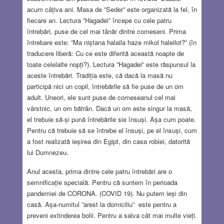
acum câțiva ani. Masa de ”Seder” este organizată la fel, în
fiecare an. Lectura ”Hagadei” începe cu cele patru
întrebări, puse de cel mai tânăr dintre comeseni. Prima
întrebare este: ”Ma niștana halaila haze mikol haleilot?” (în
traducere liberă: Cu ce este diferită această noapte de
toate celelalte nopți?). Lectura ”Hagadei” este răspunsul la
aceste întrebări. Tradiția este, că dacă la masă nu
participă nici un copil, întrebările să fie puse de un om
adult. Uneori, ele sunt puse de comeseanul cel mai
vârstnic, un om bătrân. Dacă un om este singur la masă,
el trebuie să-și pună întrebările sie însuși. Așa cum poate.
Pentru că trebuie să se întrebe el însuși, pe el însuși, cum
a fost realizată ieșirea din Egipt, din casa robiei, datorită
lui Dumnezeu.
Anul acesta, prima dintre cele patru întrebări are o
semnificație specială. Pentru că suntem în perioada
pandemiei de CORONA. (COVID 19). Nu putem ieși din
casă. Așa-numitul ”arest la domiciliu” este pentru a
preveni extinderea bolii. Pentru a salva cât mai multe vieți.