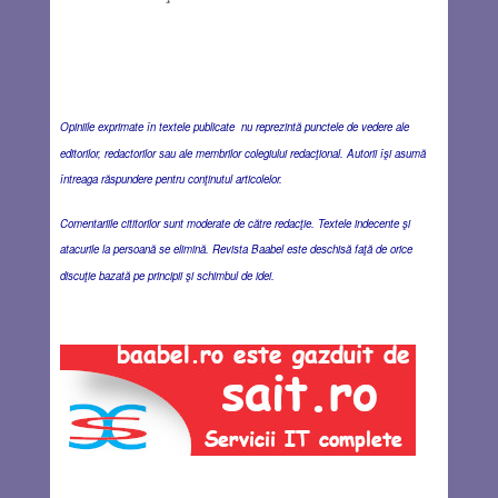
Opiniile exprimate în textele publicate nu reprezintă punctele de vedere ale
editorilor, redactorilor sau ale membrilor colegiului redacţional. Autorii îşi asumă
întreaga răspundere pentru conţinutul articolelor.
Comentariile cititorilor sunt moderate de către redacţie. Textele indecente şi
atacurile la persoană se elimină. Revista Baabel este deschisă faţă de orice
discuţie bazată pe principii şi schimbul de idei.