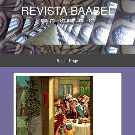
REVISTA BAABEL
ISSN 2734-4967, ISSN-L 2734-4967
Select Page