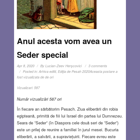
Anul acesta vom avea un
Seder special
Apr 8, 2020
By
Lucian-Zeev Herşcovici
3 comments
Posted in:
Arhiva editii
,
Ediţia de Pesah 2020
Aceasta postare a
fost vizualizata de de ori
Vizualizari:
587
Număr vizualizări 587 ori
În fiecare an sărbătorim Pesach. Ziua eliberării din robia
egipteană, primită de fiii lui Israel din partea lui Dumnezeu.
Seara de ”Seder” (în Diaspora cele două seri de ”Seder”)
este un prilej de reunire a familiei în jurul mesei. Bucuria
eliberării, a salvării, a supraviețuirii. Fiecare evreu este