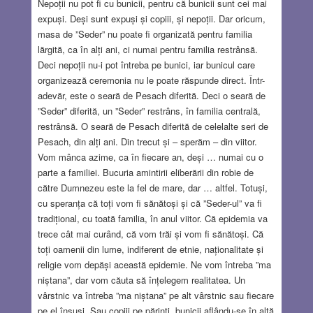
Nepoții nu pot fi cu bunicii, pentru că bunicii sunt cei mai
expuși. Deși sunt expuși și copiii, și nepoții. Dar oricum,
masa de ”Seder” nu poate fi organizată pentru familia
lărgită, ca în alți ani, ci numai pentru familia restrânsă.
Deci nepoții nu-i pot întreba pe bunici, iar bunicul care
organizează ceremonia nu le poate răspunde direct. Într-
adevăr, este o seară de Pesach diferită. Deci o seară de
”Seder” diferită, un ”Seder” restrâns, în familia centrală,
restrânsă. O seară de Pesach diferită de celelalte seri de
Pesach, din alți ani. Din trecut și – sperăm – din viitor.
Vom mânca azime, ca în fiecare an, deși … numai cu o
parte a familiei. Bucuria amintirii eliberării din robie de
către Dumnezeu este la fel de mare, dar … altfel. Totuși,
cu speranța că toți vom fi sănătoși și că ”Seder-ul” va fi
tradițional, cu toată familia, în anul viitor. Că epidemia va
trece cât mai curând, că vom trăi și vom fi sănătoși. Că
toți oamenii din lume, indiferent de etnie, naționalitate și
religie vom depăși această epidemie. Ne vom întreba ”ma
niștana”, dar vom căuta să înțelegem realitatea. Un
vârstnic va întreba ”ma niștana” pe alt vârstnic sau fiecare
pe el însuși. Sau copiii pe părinți, bunicii aflându-se în altă