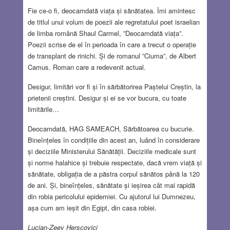
Fie ce-o fi, deocamdată viața și sănătatea. Îmi amintesc
de titlul unui volum de poezii ale regretatului poet israelian
de limba română Shaul Carmel, ”Deocamdată viața”.
Poezii scrise de el în perioada în care a trecut o operație
de transplant de rinichi. Și de romanul ”Ciuma”, de Albert
Camus. Roman care a redevenit actual.
Desigur, limitări vor fi și în sărbătorirea Paștelui Creștin, la
prietenii creștini. Desigur și ei se vor bucura, cu toate
limitările…
Deocamdată, HAG SAMEACH, Sărbătoarea cu bucurie.
Bineînțeles în condițiile din acest an, luând în considerare
și deciziile Ministerului Sănătății. Deciziile medicale sunt
și norme halahice și trebuie respectate, dacă vrem viață și
sănătate, obligația de a păstra corpul sănătos până la 120
de ani. Și, bineînțeles, sănătate și ieșirea cât mai rapidă
din robia pericolului epidemiei. Cu ajutorul lui Dumnezeu,
așa cum am ieșit din Egipt, din casa robiei.
Lucian-Zeev Herşcovici