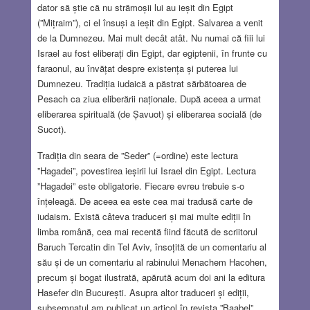
dator să știe că nu strămoșii lui au ieșit din Egipt
(”Mițraim”), ci el însuși a ieșit din Egipt. Salvarea a venit
de la Dumnezeu. Mai mult decât atât. Nu numai că fiii lui
Israel au fost eliberați din Egipt, dar egiptenii, în frunte cu
faraonul, au învățat despre existența și puterea lui
Dumnezeu. Tradiția iudaică a păstrat sărbătoarea de
Pesach ca ziua eliberării naționale. După aceea a urmat
eliberarea spirituală (de Șavuot) și eliberarea socială (de
Sucot).
Tradiția din seara de ”Seder” (=ordine) este lectura
”Hagadei”, povestirea ieșirii lui Israel din Egipt. Lectura
”Hagadei” este obligatorie. Fiecare evreu trebuie s-o
înțeleagă. De aceea ea este cea mai tradusă carte de
iudaism. Există câteva traduceri și mai multe ediții în
limba română, cea mai recentă fiind făcută de scriitorul
Baruch Tercatin din Tel Aviv, însoțită de un comentariu al
său și de un comentariu al rabinului Menachem Hacohen,
precum și bogat ilustrată, apărută acum doi ani la editura
Hasefer din București. Asupra altor traduceri și ediții,
subsemnatul am publicat un articol în revista ”Baabel”