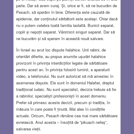
parte. Dar să avem curaj. Și, orice ar fi, să ne bucurăm de
Pesach, să sperăm în bine. Diferența este cauzată de
epidemie, dar conținutul sărbătorii este același. Chiar dacă
nu o putem celebra toată familia laolaltă. Bunicii separat,
copiii și nepoții separat. Vârstnicii singuri separat. Dar să
ne bucurăm și să speram în această nouă salvare.
În Israel au avut loc dispute halahice. Unii rabini, de
orientări diferite, au propus anumite ușurări halahice
provizorii în privința interdicțiilor legate de sărbătoare
pentru acest an. În privința folosirii luminii, a aparaturii
video, a telefonului. Nu sunt autorizat să mă amestec în
asemenea dispute. Ele sunt în domeniul Halahei, dreptul
tradițional iudaic. Nu sunt specialist, decizia trebuie să fie
a rabinilor, specialiști profesioniști în acest domeniu.
Prefer să primesc aceste decizii, precum și tradiția, în
măsura în care poate fi ținută. Mai ales în condițiile
actuale. Oricum, Pesach rămâne cea mai mare sărbătoare
evreiască. Anul acesta – însoțită de ”pikuach nefeș”,
salvarea vieții.