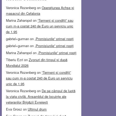
Veronica Rozenberg
on
Operațiunea Achse și
masacrul din Cefalonia
Marina Zaharopol
on
“Termeni și condiții” sau
cum m-a costat 240 de Euro un serviciu unic
de 1.95
gabriel+gurman
on
„Promisiunile” primei nopți
gabriel+gurman
on
„Promisiunile” primei nopți
Marina Zaharopol
on
„Promisiunile” primei nopți
Tiberiu Ezri
on
Zvonuri din timpul și după
Mondialul 2026
Veronica Rozenberg
on
“Termeni și condiții”
sau cum m-a costat 240 de Euro un serviciu
unic de 1.95
Veronica Rozenberg
on
De pe câmpul de luptă
la viața civilă. Ansamblul de locuințe ale
veteranilor Brigăzii Evreiești
Eva Grosz
on
Ultimul drum