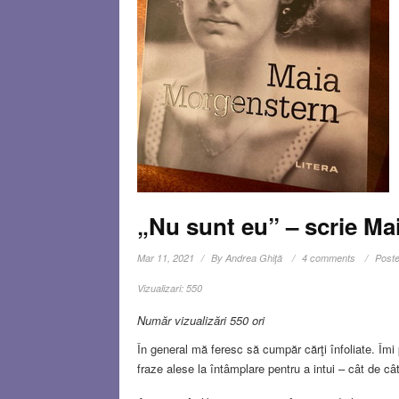
„Nu sunt eu” – scrie M
Mar 11, 2021
By
Andrea Ghiţă
4 comments
Poste
Vizualizari:
550
Număr vizualizări 550 ori
În general mă feresc să cumpăr cărţi înfoliate. Îmi 
fraze alese la întâmplare pentru a intui – cât de cât