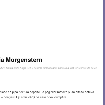
aia Morgenstern
d in:
Arhiva editii
,
Ediţia 341
,
Lecturile mele
Aceasta postare a fost vizualizata de de ori
place să pipăi textura copertei, a paginilor răsfoite şi să citesc câteva
 – conţinutul şi stilul cărţii pe care o voi cumpăra.