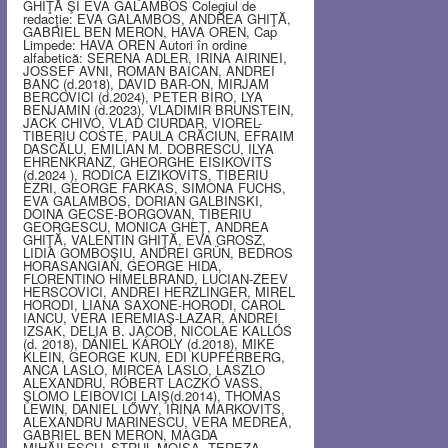
GHIŢĂ ŞI EVA GALAMBOS Colegiul de
redacţie: EVA GALAMBOS, ANDREA GHIŢĂ,
GABRIEL BEN MERON, HAVA OREN, Cap
Limpede: HAVA OREN Autori în ordine
alfabetică: SERENA ADLER, IRINA AIRINEI,
JOSSEF AVNI, ROMAN BAICAN, ANDREI
BANC (d.2018), DAVID BAR-ON, MIRJAM
BERCOVICI (d.2024), PETER BIRO, LYA
BENJAMIN (d.2023), VLADIMIR BRUNSTEIN,
JACK CHIVO, VLAD CIURDAR, VIOREL-
TIBERIU COSTE, PAULA CRĂCIUN, EFRAIM
DASCĂLU, EMILIAN M. DOBRESCU, ILYA
EHRENKRANZ, GHEORGHE EISIKOVITS
(d.2024 ), RODICA EIZIKOVITS, TIBERIU
EZRI, GEORGE FARKAS, SIMONA FUCHS,
EVA GALAMBOS, DORIAN GALBINSKI,
DOINA GECSE-BORGOVAN, TIBERIU
GEORGESCU, MONICA GHEŢ, ANDREA
GHIŢĂ, VALENTIN GHIŢĂ, EVA GROSZ,
LIDIA GOMBOŞIU, ANDREI GRÜN, BEDROS
HORASANGIAN, GEORGE HIDA,
FLORENTINO HIMELBRAND, LUCIAN-ZEEV
HERSCOVICI, ANDREI HERZLINGER, MIREL
HORODI, LIANA SAXONE-HORODI, CAROL
IANCU, VERA IEREMIAŞ-LAZAR, ANDREI
IZSAK, DELIA B. JACOB, NICOLAE KALLÓS
(d. 2018), DÁNIEL KÁROLY (d.2018), MIKE
KLEIN, GEORGE KUN, EDI KUPFERBERG,
ANCA LASLO, MIRCEA LASLO, LASZLO
ALEXANDRU, RÓBERT LACZKÓ VASS,
ŞLOMO LEIBOVICI LAIŞ(d.2014), THOMAS
LEWIN, DANIEL LŐWY, IRINA MARKOVITS,
ALEXANDRU MARINESCU, VERA MEDREA,
GABRIEL BEN MERON, MAGDA
MIHĂILESCU, STRUL MOISA, TEREZA