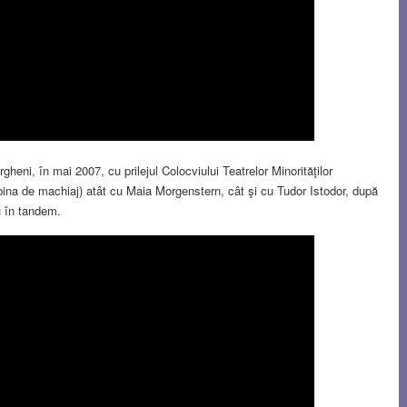
rgheni, în mai 2007, cu prilejul Colocviului Teatrelor Minorităţilor
abina de machiaj) atât cu Maia Morgenstern, cât şi cu Tudor Istodor, după
u în tandem.