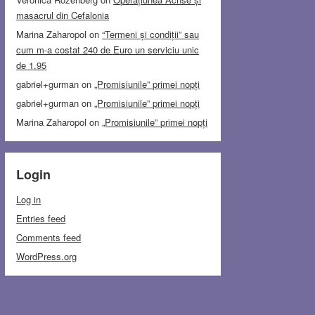
masacrul din Cefalonia
Marina Zaharopol
on
“Termeni și condiții” sau
cum m-a costat 240 de Euro un serviciu unic
de 1.95
gabriel+gurman
on
„Promisiunile” primei nopți
gabriel+gurman
on
„Promisiunile” primei nopți
Marina Zaharopol
on
„Promisiunile” primei nopți
Login
Log in
Entries feed
Comments feed
WordPress.org