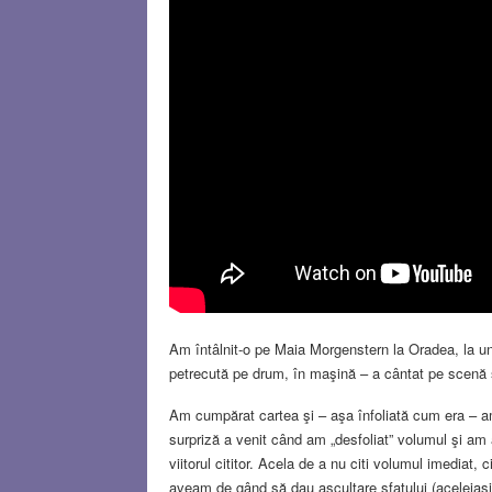
Am întâlnit-o pe Maia Morgenstern la Oradea, la u
petrecută pe drum, în maşină – a cântat pe scenă şi
Am cumpărat cartea şi – aşa înfoliată cum era – am
surpriză a venit când am „desfoliat” volumul şi am 
viitorul cititor. Acela de a nu citi volumul imediat,
aveam de gând să dau ascultare sfatului (aceleiaşi 