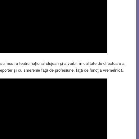
mosul nostru teatru naţional clujean şi a vorbit în calitate de directoare a
eporter şi cu smerenie faţă de profesiune, faţă de funcţia vremelnică.