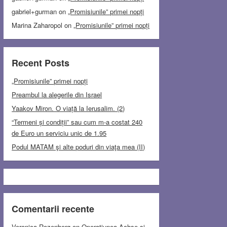
gabriel+gurman
on
„Promisiunile” primei nopți
Marina Zaharopol
on
„Promisiunile” primei nopți
Recent Posts
„Promisiunile” primei nopți
Preambul la alegerile din Israel
Yaakov Miron. O viață la Ierusalim. (2)
“Termeni și condiții” sau cum m-a costat 240
de Euro un serviciu unic de 1.95
Podul MATAM şi alte poduri din viaţa mea (II)
Comentarii recente
Veronica Rozenberg
on
Operațiunea Achse și