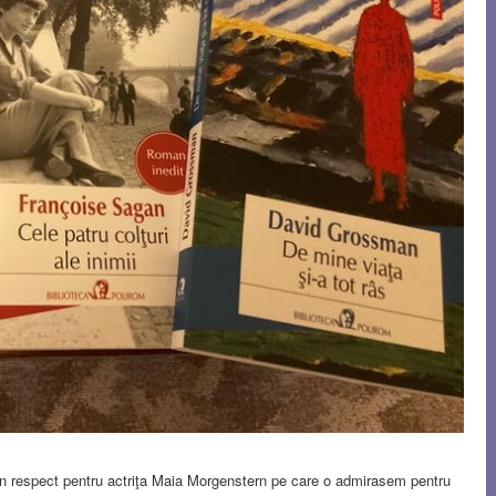
din respect pentru actriţa Maia Morgenstern pe care o admirasem pentru