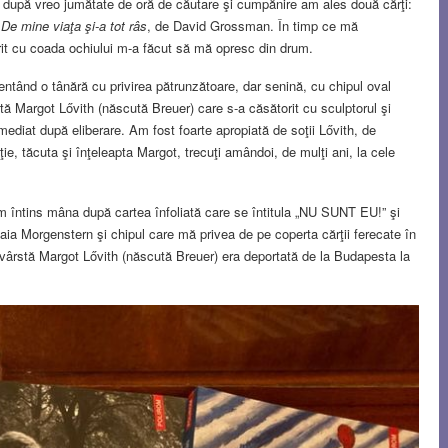
 şi după vreo jumătate de oră de căutare şi cumpănire am ales două cărţi:
i
De mine viaţa şi-a tot râs
, de David Grossman. În timp ce mă
it cu coada ochiului m-a făcut să mă opresc din drum.
zentând o tânără cu privirea pătrunzătoare, dar senină, cu chipul oval
eită Margot Lővith (născută Breuer) care s-a căsătorit cu sculptorul şi
imediat după eliberare. Am fost foarte apropiată de soţii Lővith, de
ie, tăcuta şi înţeleapta Margot, trecuţi amândoi, de mulţi ani, la cele
m întins mâna după cartea înfoliată care se întitula „NU SUNT EU!” şi
aia Morgenstern şi chipul care mă privea de pe coperta cărţii ferecate în
şi vârstă Margot Lővith (născută Breuer) era deportată de la Budapesta la