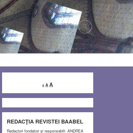
Decrease
Reset
Increase
A
A
A
font
font
font
size.
size.
size.
REDACŢIA REVISTEI BAABEL
Redactori fondatori şi responsabili: ANDREA