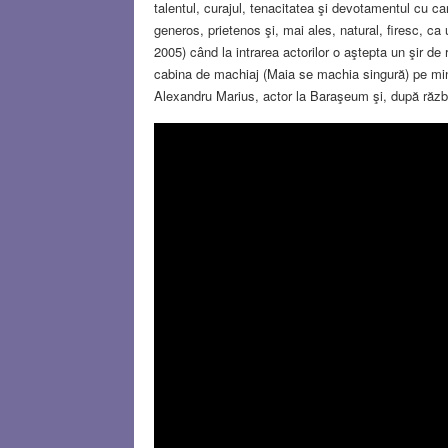
talentul, curajul, tenacitatea şi devotamentul cu 
generos, prietenos şi, mai ales, natural, firesc, c
2005) când la intrarea actorilor o aştepta un şir de
cabina de machiaj (Maia se machia singură) pe mine
Alexandru Marius, actor la Baraşeum şi, după război