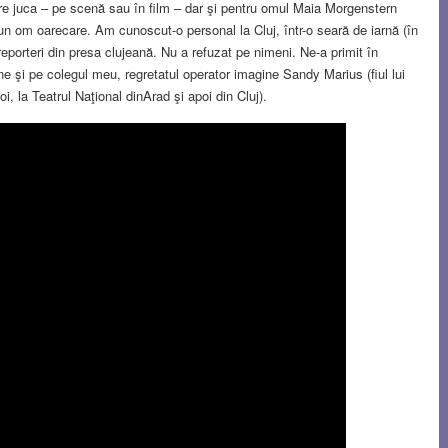
care juca – pe scenă sau în film – dar şi pentru omul Maia Morgenstern
a un om oarecare. Am cunoscut-o personal la Cluj, într-o seară de iarnă (în
 reporteri din presa clujeană. Nu a refuzat pe nimeni. Ne-a primit în
 şi pe colegul meu, regretatul operator imagine Sandy Marius (fiul lui
, la Teatrul Naţional dinArad şi apoi din Cluj).