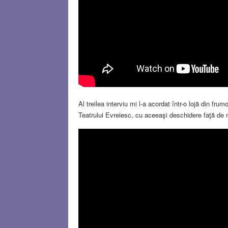
Al treilea interviu mi l-a acordat într-o lojă din fru
Teatrului Evreiesc, cu aceeaşi deschidere faţă de r