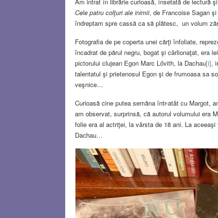
Am intrat în librărie curioasă, însetată de lectură
Cele patru colţuri ale inimii
, de Francoise Sagan ş
îndreptam spre cassă ca să plătesc, un volum zăr
Fotografia de pe coperta unei cărţi înfoliate, repre
încadrat de părul negru, bogat şi cârlionaţat, era l
pictorului clujean Egon Marc Lővith, la Dachau
[i]
, 
talentatul şi prietenosul Egon şi de frumoasa sa soţ
veşnice…
Curioasă cine putea semăna într-atât cu Margot, a
am observat, surprinsă, că autorul volumului era M
folie era al actriţei, la vârsta de 18 ani. La aceea
Dachau…