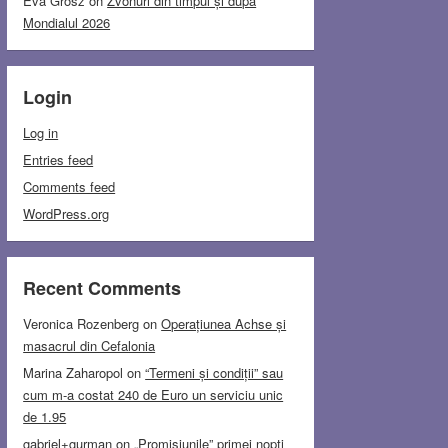
Eva Grosz
on
Zvonuri din timpul și după
Mondialul 2026
Login
Log in
Entries feed
Comments feed
WordPress.org
Recent Comments
Veronica Rozenberg
on
Operațiunea Achse și
masacrul din Cefalonia
Marina Zaharopol
on
“Termeni și condiții” sau
cum m-a costat 240 de Euro un serviciu unic
de 1.95
gabriel+gurman
on
„Promisiunile” primei nopți