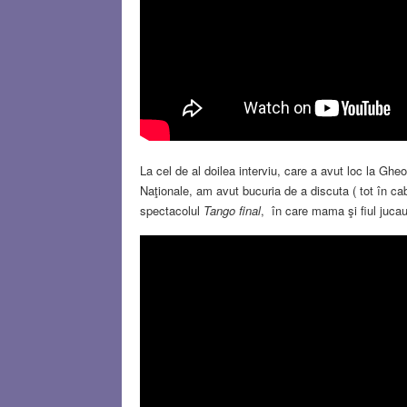
La cel de al doilea interviu, care a avut loc la Gheo
Naţionale, am avut bucuria de a discuta ( tot în c
spectacolul
Tango final
, în care mama şi fiul juca