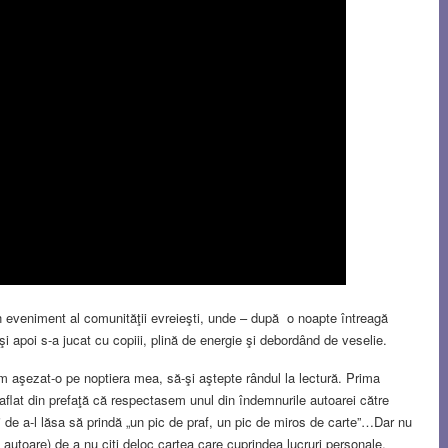
n eveniment al comunităţii evreieşti, unde – după o noapte întreagă
 apoi s-a jucat cu copiii, plină de energie şi debordând de veselie.
 aşezat-o pe noptiera mea, să-şi aştepte rândul la lectură. Prima
aflat din prefaţă că respectasem unul din îndemnurile autoarei către
 ci de a-l lăsa să prindă „un pic de praf, un pic de miros de carte”…Dar nu
autoare) de a nu citi deloc cartea care cuprindea lucruri personale,