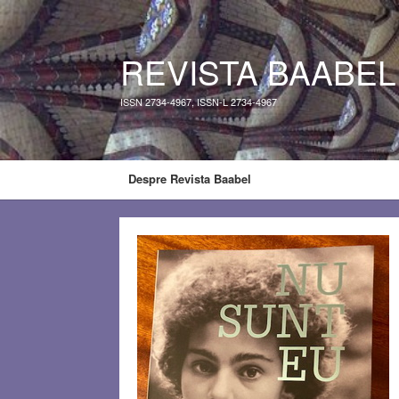
REVISTA BAABEL
ISSN 2734-4967, ISSN-L 2734-4967
Despre Revista Baabel