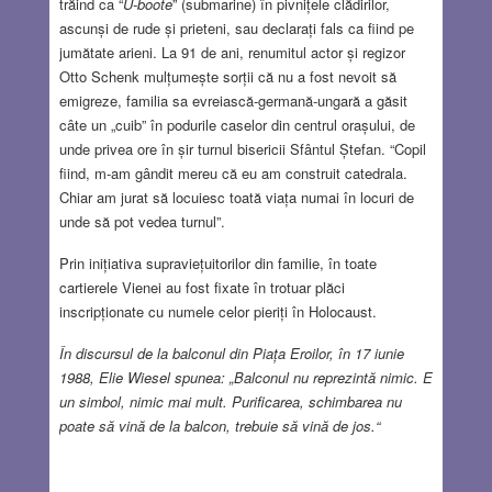
trăind ca “
U-boote
” (submarine) în pivnițele clădirilor,
ascunși de rude și prieteni, sau declarați fals ca fiind pe
jumătate arieni. La 91 de ani, renumitul actor și regizor
Otto Schenk mulțumește sorții că nu a fost nevoit să
emigreze, familia sa evreiască-germană-ungară a găsit
câte un „cuib” în podurile caselor din centrul orașului, de
unde privea ore în șir turnul bisericii Sfântul Ștefan. “Copil
fiind, m-am gândit mereu că eu am construit catedrala.
Chiar am jurat să locuiesc toată viața numai în locuri de
unde să pot vedea turnul”.
Prin inițiativa supraviețuitorilor din familie, în toate
cartierele Vienei au fost fixate în trotuar plăci
inscripționate cu numele celor pieriți în Holocaust.
În discursul de la balconul din Piața Eroilor, în 17 iunie
1988, Elie Wiesel spunea: „Balconul nu reprezintă nimic. E
un simbol, nimic mai mult. Purificarea, schimbarea nu
poate să vină de la balcon, trebuie să vină de jos.“