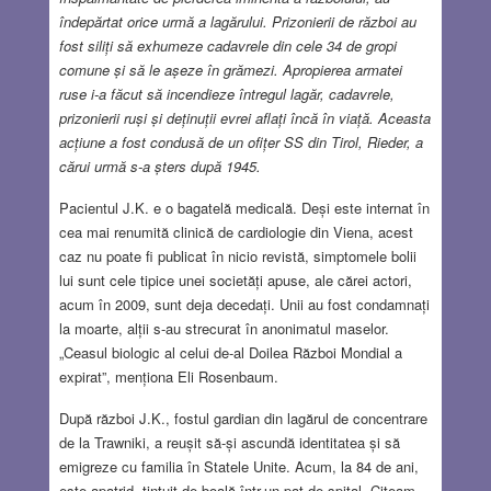
îndepărtat orice urmă a lagărului. Prizonierii de război au
fost siliți să exhumeze cadavrele din cele 34 de gropi
comune și să le așeze în grămezi. Apropierea armatei
ruse i-a făcut să incendieze întregul lagăr, cadavrele,
prizonierii ruși și deținuții evrei aflați încă în viață. Aceasta
acțiune a fost condusă de un ofițer SS din Tirol, Rieder, a
cărui urmă s-a șters după 1945.
Pacientul J.K. e o bagatelă medicală. Deși este internat în
cea mai renumită clinică de cardiologie din Viena, acest
caz nu poate fi publicat în nicio revistă, simptomele bolii
lui sunt cele tipice unei societăți apuse, ale cărei actori,
acum în 2009, sunt deja decedați. Unii au fost condamnați
la moarte, alții s-au strecurat în anonimatul maselor.
„Ceasul biologic al celui de-al Doilea Război Mondial a
expirat”, menționa Eli Rosenbaum.
După război J.K., fostul gardian din lagărul de concentrare
de la Trawniki, a reușit să-și ascundă identitatea și să
emigreze cu familia în Statele Unite. Acum, la 84 de ani,
este apatrid, țintuit de boală într-un pat de spital. Citeam