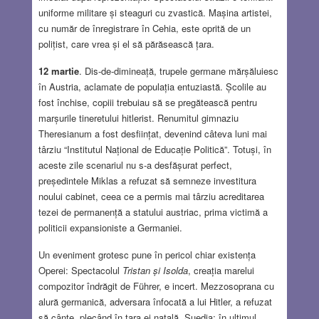
uniforme militare și steaguri cu zvastică. Mașina artistei,
cu număr de înregistrare în Cehia, este oprită de un
polițist, care vrea și el să părăsească țara.
12 martie
. Dis-de-dimineață, trupele germane mărșăluiesc
în Austria, aclamate de populația entuziastă. Școlile au
fost închise, copiii trebuiau să se pregătească pentru
marșurile tineretului hitlerist. Renumitul gimnaziu
Theresianum a fost desființat, devenind câteva luni mai
târziu “Institutul Național de Educație Politică”. Totuși, în
aceste zile scenariul nu s-a desfășurat perfect,
președintele Miklas a refuzat să semneze investitura
noului cabinet, ceea ce a permis mai târziu acreditarea
tezei de permanență a statului austriac, prima victimă a
politicii expansioniste a Germaniei.
Un eveniment grotesc pune în pericol chiar existența
Operei: Spectacolul
Tristan și Isolda
, creația marelui
compozitor îndrăgit de Führer, e incert. Mezzosoprana cu
alură germanică, adversara înfocată a lui Hitler, a refuzat
să cânte, plecând în țara ei natală, Suedia; în ultimul