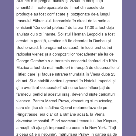
Austriei e impregnat auditiv și vizual în conștiința
umanității. Toate aparatele de filmat din casele de
producție au fost confiscate și poziționate de-a lungul
traseului Führer-ului. transmisia în direct de la radio a
emisiunii “Concertul preferat“ de la ora 17:30 a fost deja
anulată cu o zi înainte. Solistul Herman Leopoldis a fost
arestat la graniță, urmând să fie deportat la Dachau și
Buchenwald. În programul de seară, în locul orchestrei
radioului vienez și a compozițiilor “decadente” ale lui de
George Gershwin s-a transmis concertul fanfarei din Köln.
Muzica a fost de mai multe ori întreruptă de discursurile lui
Hitler, care își făcuse intrarea triumfală în Viena după 25
de ani. Și-a stabilit cartierul general în Hotelul Imperial și
și-a avertizat colaboratorii să nu se lase influențați de
farmecul perfid al acestui oraș, devenind niște caricaturi
vieneze. Pentru Marcel Prawy, dramaturg și muzicolog,
care simțise din clădirea Operei metamorfoza de pe
Ringstrasse, era clar că a rămâne acasă, la Viena,
devenise imposibil. Fiind secretarul tenorului Jan Kiepura,
a reușit să ajungă împreună cu acesta la New York. “Toți
ziceau că e o nebunie”, mărturisea Prawy în cartea sa de