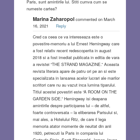
Paris, sunt amintirile lui. Stiti cumva cum se
numeste cartea?
Marina Zaharopol
commented on March
16, 2021
Reply
Cred ca ceea ce va intereseaza este o
povestire-memoriu a lui Ernest Hemingway care
a fost relativ recent redescoperita in august
2018 si a fost imediat publicata in editia de vara
a revistei “THE STRAND MAGAZINE.” Aceasta
revista literara apare de patru ori pe an si este
specializata in lansarea acelor lucrari ale marilor
scriitori care nu au vazut inca lumina tiparului.
Titlul acestei povestiri este “A ROOM ON THE
GARDEN SiDE.” Hemingway isi deapana
amintirile despre participarea lui – de altfel,
foarte controversata – la eliberarea Parisului si,
mai ales, a Hotelului Ritz, de care il lega
memoria atator momente de neuitat din anii
1920, petrecuti la Paris in compania lui
Gertrude Stein, Scott Fitzgerald, James Joyce