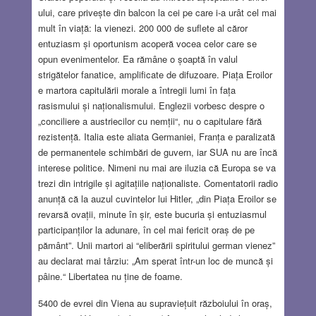
ului, care privește din balcon la cei pe care i-a urât cel mai
mult în viață: la vienezi. 200 000 de suflete al căror
entuziasm și oportunism acoperă vocea celor care se
opun evenimentelor. Ea rămâne o șoaptă în valul
strigătelor fanatice, amplificate de difuzoare. Piața Eroilor
e martora capitulării morale a întregii lumi în fața
rasismului și naționalismului. Englezii vorbesc despre o
„conciliere a austriecilor cu nemții“, nu o capitulare fără
rezistență. Italia este aliata Germaniei, Franța e paralizată
de permanentele schimbări de guvern, iar SUA nu are încă
interese politice. Nimeni nu mai are iluzia că Europa se va
trezi din intrigile și agitațiile naționaliste. Comentatorii radio
anunță că la auzul cuvintelor lui Hitler, „din Piața Eroilor se
revarsă ovații, minute în șir, este bucuria și entuziasmul
participanților la adunare, în cel mai fericit oraș de pe
pământ”. Unii martori ai “eliberării spiritului german vienez”
au declarat mai târziu: „Am sperat într-un loc de muncă și
pâine.“ Libertatea nu ține de foame.
5400 de evrei din Viena au supraviețuit războiului în oraș,