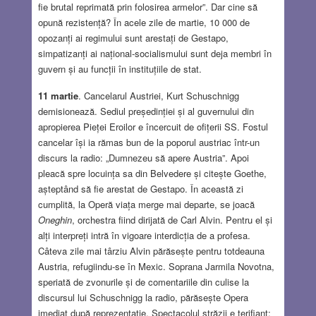
fie brutal reprimată prin folosirea armelor”. Dar cine să
opună rezistență? În acele zile de martie, 10 000 de
opozanți ai regimului sunt arestați de Gestapo,
simpatizanți ai național-socialismului sunt deja membri în
guvern și au funcții în instituțiile de stat.
11 martie
. Cancelarul Austriei, Kurt Schuschnigg
demisionează. Sediul președinției și al guvernului din
apropierea Pieței Eroilor e încercuit de ofițerii SS. Fostul
cancelar își ia rămas bun de la poporul austriac într-un
discurs la radio: „Dumnezeu să apere Austria”. Apoi
pleacă spre locuința sa din Belvedere și citește Goethe,
așteptând să fie arestat de Gestapo. În această zi
cumplită, la Operă viața merge mai departe, se joacă
Oneghin
, orchestra fiind dirijată de Carl Alvin. Pentru el și
alți interpreți intră în vigoare interdicția de a profesa.
Câteva zile mai târziu Alvin părăsește pentru totdeauna
Austria, refugiindu-se în Mexic. Soprana Jarmila Novotna,
speriată de zvonurile și de comentariile din culise la
discursul lui Schuschnigg la radio, părăsește Opera
imediat după reprezentație. Spectacolul străzii e terifiant: