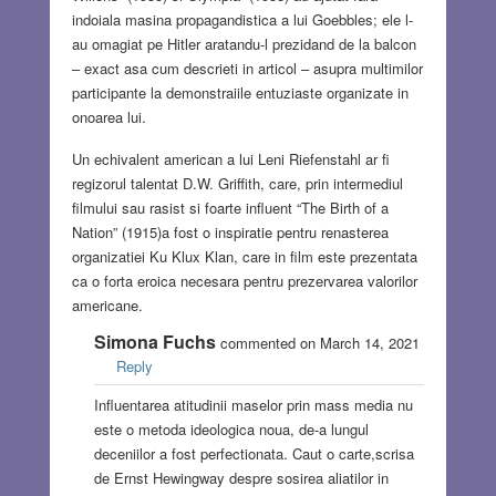
indoiala masina propagandistica a lui Goebbles; ele l-
au omagiat pe Hitler aratandu-l prezidand de la balcon
– exact asa cum descrieti in articol – asupra multimilor
participante la demonstraiile entuziaste organizate in
onoarea lui.
Un echivalent american a lui Leni Riefenstahl ar fi
regizorul talentat D.W. Griffith, care, prin intermediul
filmului sau rasist si foarte influent “The Birth of a
Nation” (1915)a fost o inspiratie pentru renasterea
organizatiei Ku Klux Klan, care in film este prezentata
ca o forta eroica necesara pentru prezervarea valorilor
americane.
Simona Fuchs
commented on March 14, 2021
Reply
Influentarea atitudinii maselor prin mass media nu
este o metoda ideologica noua, de-a lungul
deceniilor a fost perfectionata. Caut o carte,scrisa
de Ernst Hewingway despre sosirea aliatilor in