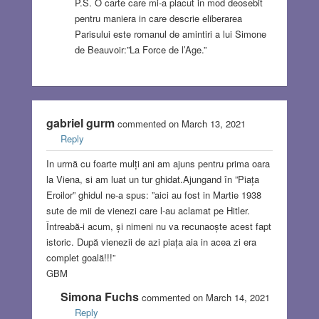
P.S. O carte care mi-a placut in mod deosebit
pentru maniera in care descrie eliberarea
Parisului este romanul de amintiri a lui Simone
de Beauvoir:”La Force de l’Age.”
gabriel gurm
commented on March 13, 2021
Reply
In urmă cu foarte mulți ani am ajuns pentru prima oara
la Viena, si am luat un tur ghidat.Ajungand în ”Piața
Eroilor” ghidul ne-a spus: ”aici au fost in Martie 1938
sute de mii de vienezi care l-au aclamat pe Hitler.
Întreabă-i acum, și nimeni nu va recunaoște acest fapt
istoric. După vienezii de azi piața aia in acea zi era
complet goală!!!”
GBM
Simona Fuchs
commented on March 14, 2021
Reply