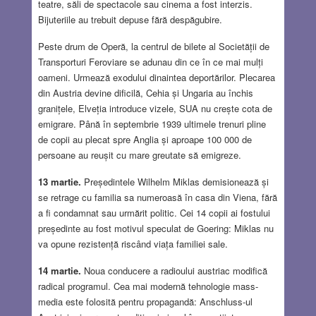
teatre, săli de spectacole sau cinema a fost interzis.
Bijuteriile au trebuit depuse fără despăgubire.
Peste drum de Operă, la centrul de bilete al Societății de
Transporturi Feroviare se adunau din ce în ce mai mulți
oameni. Urmează exodului dinaintea deportărilor. Plecarea
din Austria devine dificilă, Cehia și Ungaria au închis
granițele, Elveția introduce vizele, SUA nu crește cota de
emigrare. Până în septembrie 1939 ultimele trenuri pline
de copii au plecat spre Anglia și aproape 100 000 de
persoane au reușit cu mare greutate să emigreze.
13 martie.
Președintele Wilhelm Miklas demisionează și
se retrage cu familia sa numeroasă în casa din Viena, fără
a fi condamnat sau urmărit politic. Cei 14 copii ai fostului
președinte au fost motivul speculat de Goering: Miklas nu
va opune rezistență riscând viața familiei sale.
14 martie.
Noua conducere a radioului austriac modifică
radical programul. Cea mai modernă tehnologie mass-
media este folosită pentru propagandă: Anschluss-ul