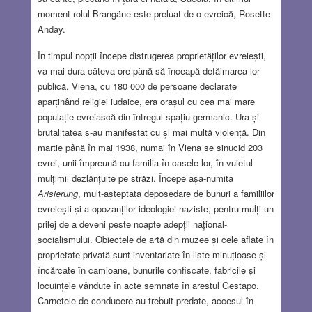
moment rolul Brangäne este preluat de o evreică, Rosette
Anday.
În timpul nopții începe distrugerea proprietăților evreiești,
va mai dura câteva ore până să înceapă defăimarea lor
publică. Viena, cu 180 000 de persoane declarate
aparținând religiei iudaice, era orașul cu cea mai mare
populație evreiască din întregul spațiu germanic. Ura și
brutalitatea s-au manifestat cu și mai multă violență. Din
martie până în mai 1938, numai în Viena se sinucid 203
evrei, unii împreună cu familia în casele lor, în vuietul
mulțimii dezlănțuite pe străzi. Începe așa-numita
Arisierung
, mult-așteptata deposedare de bunuri a familiilor
evreiești și a opozanților ideologiei naziste, pentru mulți un
prilej de a deveni peste noapte adepții național-
socialismului. Obiectele de artă din muzee și cele aflate în
proprietate privată sunt inventariate în liste minuțioase și
încărcate în camioane, bunurile confiscate, fabricile și
locuințele vândute în acte semnate în arestul Gestapo.
Carnetele de conducere au trebuit predate, accesul în