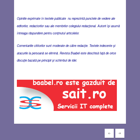
Opiniile exprimate în textele publicate nu reprezintă punctele de vedere ale
editorilor, redactorilor sau ale membrilor colegiului redacţional. Autorii îşi asumă
întreaga răspundere pentru conţinutul articolelor.
Comentariile cititorilor sunt moderate de către redacţie. Textele indecente şi
atacurile la persoană se elimină. Revista Baabel este deschisă faţă de orice
discuţie bazată pe principii şi schimbul de idei.