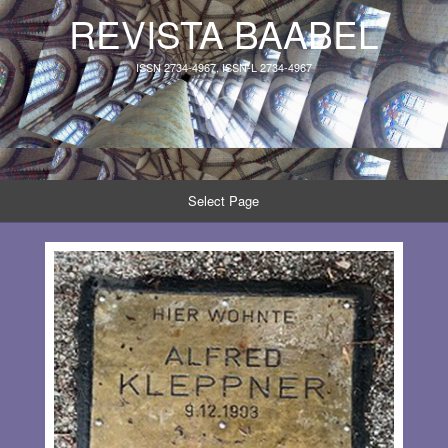
REVISTA BAABEL
ISSN 2734-4967, ISSN-L 2734-4967
Select Page