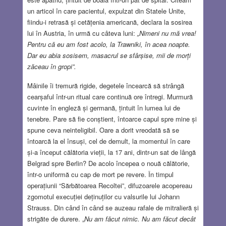
un articol în care pacientul, expulzat din Statele Unite,
fiindu-i retrasă și cetățenia americană, declara la sosirea
lui în Austria, în urmă cu câteva luni:
„Nimeni nu mă vrea!
Pentru că eu am fost acolo, la Trawniki, în acea noapte.
Dar eu abia sosisem, masacrul se sfârșise, mii de morți
zăceau în gropi”.
Mâinile îi tremură rigide, degetele încearcă să strângă
cearșaful într-un ritual care continuă ore întregi. Murmură
cuvinte în engleză și germană, țintuit în lumea lui de
tenebre. Pare să fie conștient, întoarce capul spre mine și
spune ceva neinteligibil. Oare a dorit vreodată să se
întoarcă la el însuși, cel de demult, la momentul în care
și-a început călătoria vieții, la 17 ani, dintr-un sat de lângă
Belgrad spre Berlin? De acolo începea o nouă călătorie,
într-o uniformă cu cap de mort pe revere. În timpul
operațiunii “Sărbătoarea Recoltei”, difuzoarele acopereau
zgomotul execuției deținuților cu valsurile lui Johann
Strauss. Din când în când se auzeau rafale de mitralieră și
strigăte de durere. „
Nu am făcut nimic. Nu am făcut decât