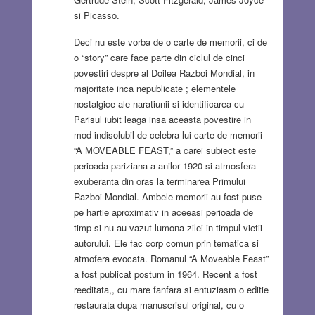
si Picasso.
Deci nu este vorba de o carte de memorii, ci de
o “story” care face parte din ciclul de cinci
povestiri despre al Doilea Razboi Mondial, in
majoritate inca nepublicate ; elementele
nostalgice ale naratiunii si identificarea cu
Parisul iubit leaga insa aceasta povestire in
mod indisolubil de celebra lui carte de memorii
“A MOVEABLE FEAST,” a carei subiect este
perioada pariziana a anilor 1920 si atmosfera
exuberanta din oras la terminarea Primului
Razboi Mondial. Ambele memorii au fost puse
pe hartie aproximativ in aceeasi perioada de
timp si nu au vazut lumona zilei in timpul vietii
autorului. Ele fac corp comun prin tematica si
atmofera evocata. Romanul “A Moveable Feast”
a fost publicat postum in 1964. Recent a fost
reeditata,, cu mare fanfara si entuziasm o editie
restaurata dupa manuscrisul original, cu o