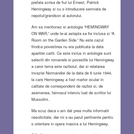
prefata scrisa de fiul lui Ernest, Patrick
Hemingway si cu o introducere semnata de
nepotul/grandson al autorului.
Am sa mentionez si antologia “HEMINGWAY
ON WAR,” unde te-ai astepta sa fie inclusa si “A
Room on the Garden Side.” Nu este cazul
fiindca povestirea nu era publicata la data
aparitiei cartii. Ce este inclus in antologie sunt
selectii din romanele si povestile lui Hemingway
a caror tema este razboiul, dar si relatarea
invaziei Normandiei de la data de 6 iunie 1944,
la care Hemingway a fost martor ocular in
calitate de correspondent de razboi si, de
asemenea, faimosul interviu luat de scriitor lui
Mussolini..
Ma scuz daca v-am dat prea multe informatii
nesolicitate, dar mi s-au parut pertinente pentru
o orientare in opera masiva a lui Hemingway.