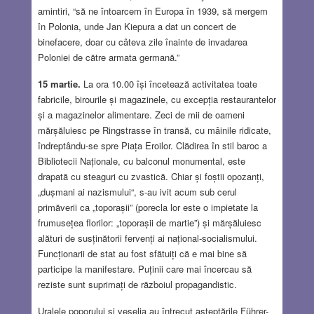
amintiri, “să ne întoarcem în Europa în 1939, să mergem
în Polonia, unde Jan Kiepura a dat un concert de
binefacere, doar cu câteva zile înainte de invadarea
Poloniei de către armata germană.”
15 martie.
La ora 10.00 își încetează activitatea toate
fabricile, birourile și magazinele, cu excepția restaurantelor
și a magazinelor alimentare. Zeci de mii de oameni
mărșăluiesc pe Ringstrasse în transă, cu mâinile ridicate,
îndreptându-se spre Piața Eroilor. Clădirea în stil baroc a
Bibliotecii Naționale, cu balconul monumental, este
drapată cu steaguri cu zvastică. Chiar și foștii opozanți,
„dușmani ai nazismului“, s-au ivit acum sub cerul
primăverii ca „toporașii” (porecla lor este o impietate la
frumusețea florilor: „toporașii de martie”) și mărșăluiesc
alături de susținătorii fervenți ai național-socialismului.
Funcționarii de stat au fost sfătuiți că e mai bine să
participe la manifestare. Puținii care mai încercau să
reziste sunt suprimați de războiul propagandistic.
Uralele poporului și veselia au întrecut așteptările Führer-