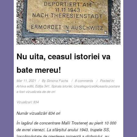
Nu uita, ceasul istoriei va
bate mereu!
Mar 11, 2021
By
Simona Fuchs
8 comments
Posted in:
Arhiva editii
,
Ediţia 341
,
Spirala istoriei
,
Uncategorized
Aceasta postare
a fost vizualizata de de ori
Vizualizari:
834
Număr vizualizări 834 ori
În lagărul de concentrare Malîi Trosteneț au pierit 10 000
de evrei vienezi. La sfârșitul anului 1943, trupele SS,
înspăimântate de pierderea iminentă a războiului, au