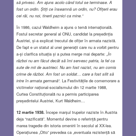
să privesc. Am ajuns acolo când totul se terminase. A
fost un ordin. Știți ce înseamnă un ordin, nu? Ofițerii erau
cei răi, nu noi, tinerii paznici ca mine.“
În 1986, cazul Waldheim a ajuns o temă internațională.
Fostul secretar general al ONU, candidat la președinția
Austriei, și-a explicat trecutul de ofițer în armata nazistă.
De fapt e un statut al unei generații care nu a vorbit pentru
a-și clarifica situația și a putea merge mai departe:
„În
război nu am făcut decât să îmi servesc patria, la fel ca
sute de mii de austrieci. Nu am fost nazist, nu am comis
crime de război. Am fost un soldat… care a fost silit să
intre în armata germană“.
La Festivitățile de comemorare a
victimelor național-socialismului din 12 martie 1988,
Curtea Constituțională nu a permis participarea
președintelui Austriei, Kurt Waldheim…
12 martie 1938.
Începe marșul trupelor naziste în Austria
deja “nazificată”. Momentul devine o referință pentru
marea tragedie din istoria omenirii în secolul al XX-lea.
Operațiunea „Otto” prevedea ca „eventuala rezistență să