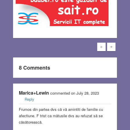
8 Comments
Marica+Lewin
commented on July 28, 2023
Reply
Frumos din partea dvs cā vā amintiti de familie cu
afectiune. F trist ca mātusile dvs au refuzat sā se
cāsātoreascā.