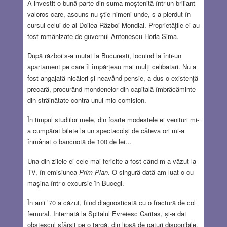
A investit o bună parte din suma moștenită într-un briliant
valoros care, ascuns nu știe nimeni unde, s-a pierdut în
cursul celui de al Doilea Război Mondial. Proprietățile ei au
fost românizate de guvernul Antonescu-Horia Sima.
După război s-a mutat la București, locuind la într-un
apartament pe care îl împărțeau mai mulți celibatari. Nu a
fost angajată nicăieri și neavând pensie, a dus o existență
precară, procurând mondenelor din capitală îmbrăcăminte
din străinătate contra unui mic comision.
În timpul studiilor mele, din foarte modestele ei venituri mi-
a cumpărat bilete la un spectacolși de câteva ori mi-a
înmânat o bancnotă de 100 de lei…
Una din zilele ei cele mai fericite a fost când m-a văzut la
TV, în emisiunea
Prim Plan
. O singură dată am luat-o cu
mașina într-o excursie în Bucegi.
În anii ’70 a căzut, fiind diagnosticată cu o fractură de col
femural. Internată la Spitalul Evreiesc Caritas, și-a dat
obștescul sfârșit pe o targă, din lipsă de paturi disponibile.