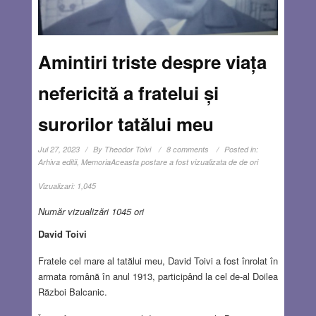
Amintiri triste despre viața
nefericită a fratelui și
surorilor tatălui meu
Jul 27, 2023
By
Theodor Toivi
8 comments
Posted in:
Arhiva editii
,
Memoria
Aceasta postare a fost vizualizata de de ori
Vizualizari:
1,045
Număr vizualizări 1045 ori
David Toivi
Fratele cel mare al tatălui meu, David Toivi a fost înrolat în
armata română în anul 1913, participând la cel de-al Doilea
Război Balcanic.