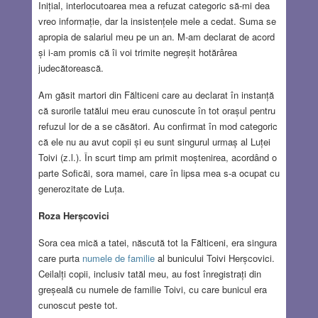
Inițial, interlocutoarea mea a refuzat categoric să-mi dea
vreo informație, dar la insistențele mele a cedat. Suma se
apropia de salariul meu pe un an. M-am declarat de acord
și i-am promis că îi voi trimite negreșit hotărârea
judecătorească.
Am găsit martori din Fălticeni care au declarat în instanță
că surorile tatălui meu erau cunoscute în tot orașul pentru
refuzul lor de a se căsători. Au confirmat în mod categoric
că ele nu au avut copii și eu sunt singurul urmaș al Luței
Toivi (z.l.). În scurt timp am primit moștenirea, acordând o
parte Soficăi, sora mamei, care în lipsa mea s-a ocupat cu
generozitate de Luța.
Roza Herșcovici
Sora cea mică a tatei, născută tot la Fălticeni, era singura
care purta
numele de familie
al bunicului Toivi Herșcovici.
Ceilalți copii, inclusiv tatăl meu, au fost înregistrați din
greșeală cu numele de familie Toivi, cu care bunicul era
cunoscut peste tot.