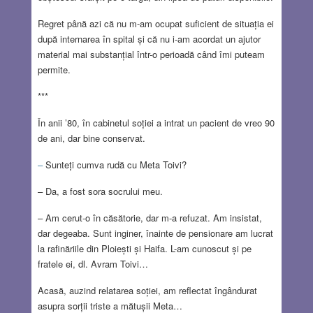
Regret până azi că nu m-am ocupat suficient de situația ei
după internarea în spital și că nu i-am acordat un ajutor
material mai substanțial într-o perioadă când îmi puteam
permite.
***
În anii ’80, în cabinetul soției a intrat un pacient de vreo 90
de ani, dar bine conservat.
–
Sunteți cumva rudă cu Meta Toivi?
– Da, a fost sora socrului meu.
– Am cerut-o în căsătorie, dar m-a refuzat. Am insistat,
dar degeaba. Sunt inginer, înainte de pensionare am lucrat
la rafinăriile din Ploiești și Haifa. L-am cunoscut și pe
fratele ei, dl. Avram Toivi…
Acasă, auzind relatarea soției, am reflectat îngândurat
asupra sorții triste a mătușii Meta…