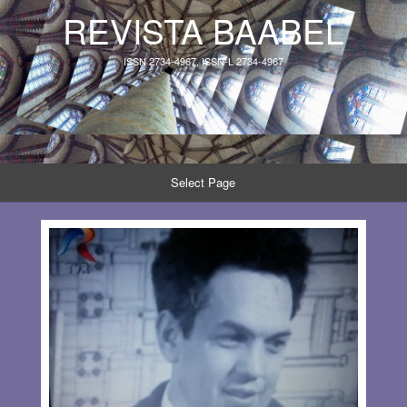
REVISTA BAABEL
ISSN 2734-4967, ISSN-L 2734-4967
Select Page