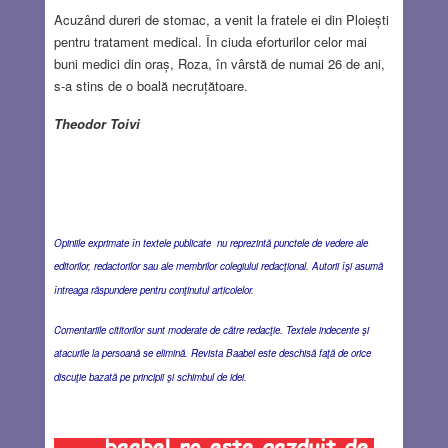
Acuzând dureri de stomac, a venit la fratele ei din Ploiești
pentru tratament medical. În ciuda eforturilor celor mai
buni medici din oraș, Roza, în vârstă de numai 26 de ani,
s-a stins de o boală necruțătoare.
Theodor Toivi
Opiniile exprimate în textele publicate nu reprezintă punctele de vedere ale
editorilor, redactorilor sau ale membrilor colegiului redacţional. Autorii îşi asumă
întreaga răspundere pentru conţinutul articolelor.
Comentariile cititorilor sunt moderate de către redacţie. Textele indecente şi
atacurile la persoană se elimină. Revista Baabel este deschisă faţă de orice
discuţie bazată pe principii şi schimbul de idei.