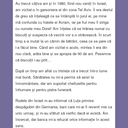
Au trecut câțiva ani și în 1980, fiind nou veniți în Israel,
am vizitat-o în garsoniera ei din zona Tel Aviv. Îi era destul
de greu să înțeleagă ce se întâmplă în jurul ei, pe mine
mă confunda cu fratele ei Avram, iar pe fiul meu îl striga
cu numele meu Dorel! Am înțeles că se hrănea numai cu
biscuiți și suspecta că vecinii vor s-o otrăvească. În scurt
timp s-a mutat la un cămin de bătrâni, ceea ce se pare că
i-a făcut bine. Când am vizitat-o acolo, mintea îi era din
nou clară, arăta bine și se apropia de 90 de ani. Pesemne
că biscuiții i-au priit…
După un timp am aflat cu tristețe că a trecut într-o lume
mai bună. Sănătatea nu mi-a permis să asist la
înmormântare, dar am suportat cheltuielile pentru
înhumare și pentru piatra funerară.
Rudele din Israel m-au informat că Luța primise
despăgubiri din Germania, bani care mi-ar fi revenit mie ca
unic urmaș, și m-au sfătuit să verific dacă ei există. Am
încercat, dar banca mi-a refuzat orice informație în acest
sens.