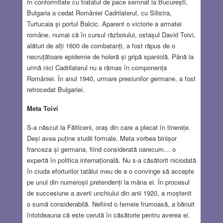
În conformitate cu tratatul de pace semnat la București,
Bulgaria a cedat României Cadrilaterul, cu Silistra,
Turtucaia și portul Balcic. Aparent o victorie a armatei
române, numai că în cursul războiului, ostașul David Toivi,
alături de alți 1600 de combatanți, a fost răpus de o
necruțătoare epidemie de holeră și gripă spaniolă. Până la
urmă nici Cadrilaterul nu a rămas în componența
României. În anul 1940, urmare presiunilor germane, a fost
retrocedat Bulgariei.
Meta Toivi
S-a născut la Fălticeni, oraș din care a plecat în tinerețe.
Deși avea puține studii formale, Meta vorbea binișor
franceza și germana, fiind considerată oarecum… o
expertă în politica internațională. Nu s-a căsătorit niciodată
în ciuda eforturilor tatălui meu de a o convinge să accepte
pe unul din numeroșii pretendenți la mâna ei. În procesul
de succesiune a averii unchiului din anii 1920, a moștenit
o sumă considerabilă. Nefiind o femeie frumoasă, a bănuit
întotdeauna că este cerută în căsătorie pentru averea ei.