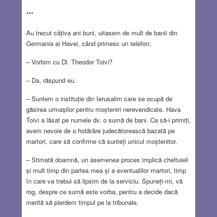
***
Au trecut câțiva ani buni, uitasem de mult de banii din
Germania ai Havei, când primesc un telefon:
– Vorbim cu Dl. Theodor Toivi?
– Da, răspund eu.
– Suntem o instituție din Ierusalim care se ocupă de
găsirea urmașilor pentru moșteniri nerevendicate. Hava
Toivi a lăsat pe numele dv. o sumă de bani. Ca să-i primiți,
avem nevoie de o hotărâre judecătorească bazată pe
martori, care să confirme că sunteți unicul moștenitor.
– Stimată doamnă, un asemenea proces implică cheltuieli
și mult timp din partea mea și a eventualilor martori, timp
în care va trebui să lipsim de la serviciu. Spuneți-mi, vă
rog, despre ce sumă este vorba, pentru a decide dacă
merită să pierdem timpul pe la tribunale.