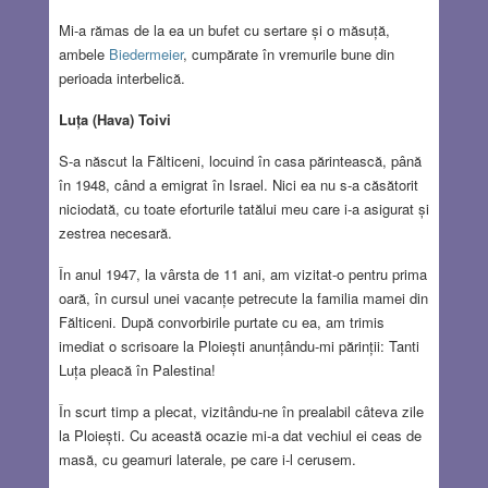
Mi-a rămas de la ea un bufet cu sertare și o măsuță,
ambele
Biedermeier
, cumpărate în vremurile bune din
perioada interbelică.
Luța (Hava) Toivi
S-a născut la Fălticeni, locuind în casa părintească, până
în 1948, când a emigrat în Israel. Nici ea nu s-a căsătorit
niciodată, cu toate eforturile tatălui meu care i-a asigurat și
zestrea necesară.
În anul 1947, la vârsta de 11 ani, am vizitat-o pentru prima
oară, în cursul unei vacanțe petrecute la familia mamei din
Fălticeni. După convorbirile purtate cu ea, am trimis
imediat o scrisoare la Ploiești anunțându-mi părinții: Tanti
Luța pleacă în Palestina!
În scurt timp a plecat, vizitându-ne în prealabil câteva zile
la Ploiești. Cu această ocazie mi-a dat vechiul ei ceas de
masă, cu geamuri laterale, pe care i-l cerusem.