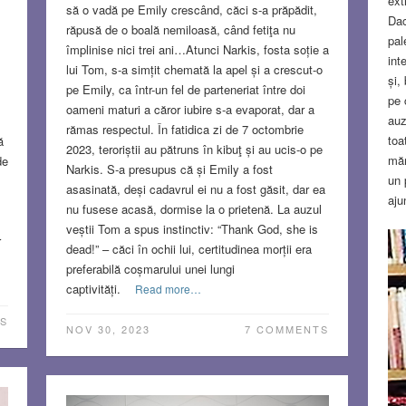
ext
să o vadă pe Emily crescând, căci s-a prăpădit,
Dac
răpusă de o boală nemiloasă, când fetiţa nu
pal
împlinise nici trei ani…Atunci Narkis, fosta soție a
int
lui Tom, s-a simțit chemată la apel și a crescut-o
și,
pe Emily, ca într-un fel de parteneriat între doi
pe 
oameni maturi a căror iubire s-a evaporat, dar a
auz
rămas respectul. În fatidica zi de 7 octombrie
toa
ă
2023, teroriștii au pătruns în kibuţ și au ucis-o pe
măr
de
Narkis. S-a presupus că și Emily a fost
un 
asasinată, deși cadavrul ei nu a fost găsit, dar ea
aju
nu fusese acasă, dormise la o prietenă. La auzul
dec
veștii Tom a spus instinctiv: “Thank God, she is
înt
r
dead!” – căci în ochii lui, certitudinea morții era
nic
preferabilă coșmarului unei lungi
bai
captivități.
Read more…
imp
pro
S
NOV 30, 2023
7 COMMENTS
NO