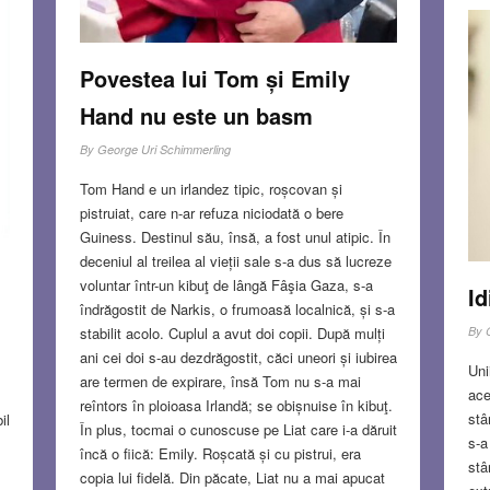
Povestea lui Tom și Emily
Hand nu este un basm
By
George Uri Schimmerling
Tom Hand e un irlandez tipic, roșcovan și
pistruiat, care n-ar refuza niciodată o bere
Guiness. Destinul său, însă, a fost unul atipic. În
deceniul al treilea al vieții sale s-a dus să lucreze
voluntar într-un kibuţ de lângă Fâşia Gaza, s-a
Id
îndrăgostit de Narkis, o frumoasă localnică, și s-a
By
stabilit acolo. Cuplul a avut doi copii. După mulți
ani cei doi s-au dezdrăgostit, căci uneori și iubirea
Uni
are termen de expirare, însă Tom nu s-a mai
ace
l
reîntors în ploioasa Irlandă; se obișnuise în kibuţ.
stâ
il
În plus, tocmai o cunoscuse pe Liat care i-a dăruit
s-a
încă o fiică: Emily. Roșcată și cu pistrui, era
stâ
copia lui fidelă. Din păcate, Liat nu a mai apucat