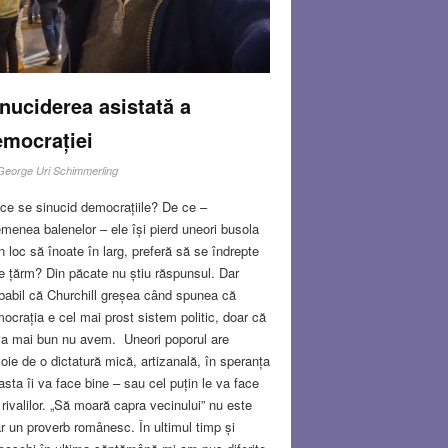
nuciderea asistată a
emocrației
George Uri Schimmerling
ce se sinucid democrațiile? De ce –
menea balenelor – ele își pierd uneori busola
în loc să înoate în larg, preferă să se îndrepte
e țărm? Din păcate nu știu răspunsul. Dar
babil că Churchill greșea când spunea că
ocrația e cel mai prost sistem politic, doar că
a mai bun nu avem. Uneori poporul are
oie de o dictatură mică, artizanală, în speranța
asta îi va face bine – sau cel puțin le va face
 rivalilor. „Să moară capra vecinului” nu este
r un proverb românesc. În ultimul timp și