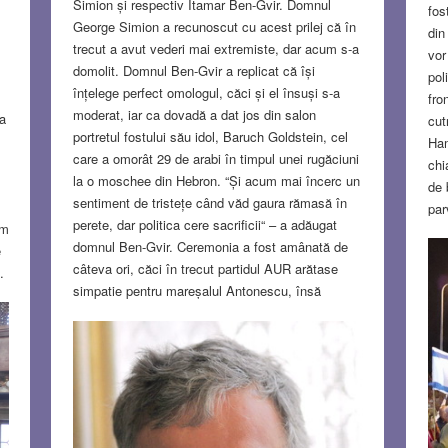
Simion și respectiv Itamar Ben-Gvir. Domnul
fos
George Simion a recunoscut cu acest prilej că în
din
trecut a avut vederi mai extremiste, dar acum s-a
vor
domolit. Domnul Ben-Gvir a replicat că își
pol
înțelege perfect omologul, căci și el însuși s-a
fro
moderat, iar ca dovadă a dat jos din salon
la
cut
portretul fostului său idol, Baruch Goldstein, cel
Ham
care a omorât 29 de arabi în timpul unei rugăciuni
chi
la o moschee din Hebron. “Și acum mai încerc un
de 
sentiment de tristețe când văd gaura rămasă în
par
perete, dar politica cere sacrificii“ – a adăugat
om
mă 
domnul Ben-Gvir. Ceremonia a fost amânată de
e
num
câteva ori, căci în trecut partidul AUR arătase
.
num
simpatie pentru mareșalul Antonescu, însă
u
cumi
doctorul Ben-Gvir a afirmat că după un studiu
ado
amănunțit al problemei a constatat că mareșalul
in
nic
nu a omorât nici măcar un singur susținător al
e
îi 
partidului Otzma Yehudit…
Read more…
OC
AUG 10, 2023
29 COMMENTS