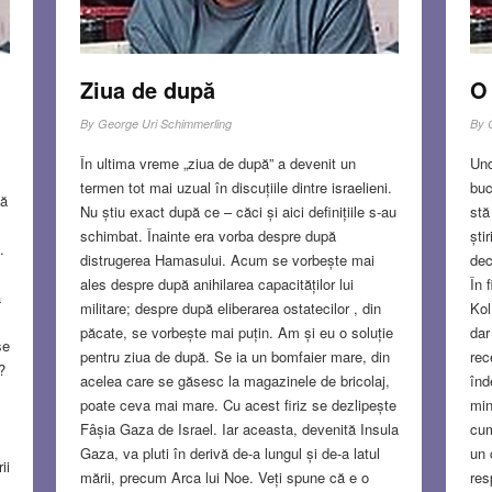
Ziua de după
O 
By
George Uri Schimmerling
By
În ultima vreme „ziua de după” a devenit un
Und
termen tot mai uzual în discuțiile dintre israelieni.
buc
să
Nu știu exact după ce – căci și aici definițiile s-au
stă
schimbat. Înainte era vorba despre după
ști
.
distrugerea Hamasului. Acum se vorbește mai
dec
ales despre după anihilarea capacităților lui
În 
a
militare; despre după eliberarea ostatecilor , din
Kol
păcate, se vorbește mai puțin. Am și eu o soluție
dar
se
pentru ziua de după. Se ia un bomfaier mare, din
rec
?
acelea care se găsesc la magazinele de bricolaj,
înd
poate ceva mai mare. Cu acest firiz se dezlipește
min
Fâșia Gaza de Israel. Iar aceasta, devenită Insula
cum
Gaza, va pluti în derivă de-a lungul și de-a latul
un 
ii
mării, precum Arca lui Noe. Veți spune că e o
res