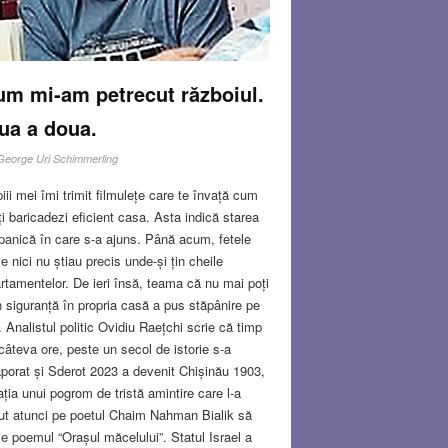
m mi-am petrecut războiul.
ua a doua.
George Uri Schimmerling
iii mei îmi trimit filmulețe care te învață cum
ți baricadezi eficient casa. Asta indică starea
panică în care s-a ajuns. Până acum, fetele
e nici nu știau precis unde-și țin cheile
rtamentelor. De ieri însă, teama că nu mai poți
în siguranță în propria casă a pus stăpânire pe
i. Analistul politic Ovidiu Raețchi scrie că timp
câteva ore, peste un secol de istorie s-a
porat și Sderot 2023 a devenit Chișinău 1903,
ația unui pogrom de tristă amintire care l-a
ut atunci pe poetul Chaim Nahman Bialik să
ie poemul “Orașul măcelului”. Statul Israel a