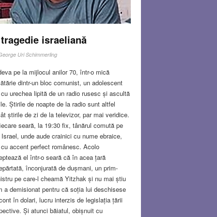
tragedie israeliană
George Uri Schimmerling
eva pe la mijlocul anilor 70, într-o mică
ătărie dintr-un bloc comunist, un adolescent
 cu urechea lipită de un radio rusesc și ascultă
rile. Știrile de noapte de la radio sunt altfel
ât știrile de zi de la televizor, par mai veridice.
fiecare seară, la 19:30 fix, tânărul comută pe
 Israel, unde aude crainici cu nume ebraice,
 cu accent perfect românesc. Acolo
eptează el într-o seară că în acea țară
epărtată, înconjurată de dușmani, un prim-
istru pe care-l cheamă Yitzhak și nu mai știu
 a demisionat pentru că soția lui deschisese
cont în dolari, lucru interzis de legislația țării
pective. Și atunci băiatul, obișnuit cu