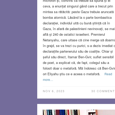
microfon și, convins că trebuie să spună și el
ceva, a enunțat singurul gând care a trecut prin
mintea sa rătăcită: peste Gaza trebuie aruncată
bomba atomică. Lăsând la o parte bombastica
declarației, individul uită cu bună știință că în
Gaza, în afară de palestinieni nevinovați, se mai
află și 240 de ostatici israelieni. Premierul
Netanyahu, care uitase că cine merge să doarm
în grajd, se va trezi cu purici, s-a dezis imediat 
declarațiile partenerului său de coaliție. Chiar și
șeful său direct, Itamar Ben-Gvir, suflet sensibil
de poet, a explicat că, de fapt, colegul său a
folosit doar o metaforă. Mă îndoiesc că Ben-Gvi
ori Eliyahu știu ce e aceea o metaforă.
Read
more…
NOV 6, 2023
30 COMMENT