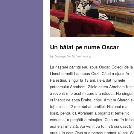
OCT 7, 2023
36 COMMENT
Un băiat pe nume Oscar
By
George Uri Schimmerling
La naștere părinții i-au spus Oscar. Colegii de la
Liceul Israelit i-au spus Oszi. Când a ajuns în
Palestina, singur la 13 ani, i s-a dat numele
patriarhului Abraham. Zilele astea Abraham Klei
a revenit în orașul în care s-a născut. Nu singur,
ci însoțit de soția Braha, copiii Amit și Sharon și
toți ceilalți 12 membri ai familiei. Niciunul n-a
lipsit, pentru că Abraham a organizat temeinic
excursia, a pregătit-o minuțios. Cum era în fotba
așa e și în viață. Au venit cu toții să cunoască
orașul în care Oszi și-a petrecut primii 13 ani. Și