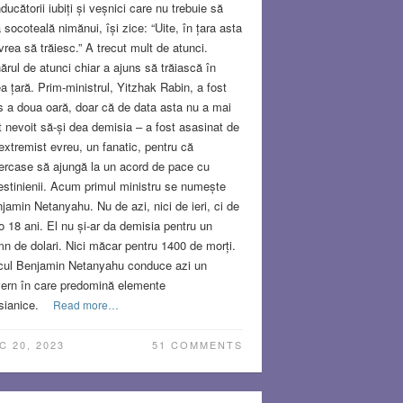
ducătorii iubiți și veșnici care nu trebuie să
 socoteală nimănui, își zice: “Uite, în țara asta
vrea să trăiesc.” A trecut mult de atunci.
ărul de atunci chiar a ajuns să trăiască în
a țară. Prim-ministrul, Yitzhak Rabin, a fost
s a doua oară, doar că de data asta nu a mai
t nevoit să-și dea demisia – a fost asasinat de
extremist evreu, un fanatic, pentru că
ercase să ajungă la un acord de pace cu
estinienii. Acum primul ministru se numește
jamin Netanyahu. Nu de azi, nici de ieri, ci de
o 18 ani. El nu și-ar da demisia pentru un
n de dolari. Nici măcar pentru 1400 de morți.
cul Benjamin Netanyahu conduce azi un
ern în care predomină elemente
ianice.
Read more…
C 20, 2023
51 COMMENTS