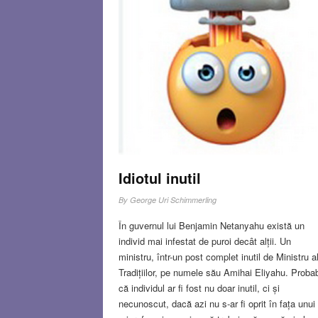
Idiotul inutil
By
George Uri Schimmerling
În guvernul lui Benjamin Netanyahu există un
individ mai infestat de puroi decât alții. Un
ministru, într-un post complet inutil de Ministru a
Tradițiilor, pe numele său Amihai Eliyahu. Probab
că individul ar fi fost nu doar inutil, ci și
necunoscut, dacă azi nu s-ar fi oprit în fața unui