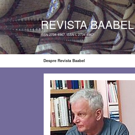
REVISTA BAABEL
ISSN 2734-4967, ISSN-L 2734-4967
Despre Revista Baabel