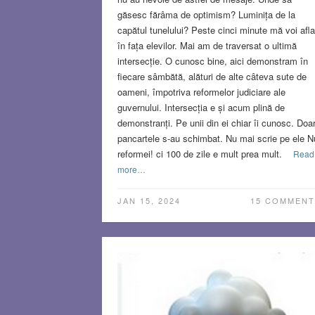
găsesc fărâma de optimism? Luminița de la
capătul tunelului? Peste cinci minute mă voi afla
în fața elevilor. Mai am de traversat o ultimă
intersecție. O cunosc bine, aici demonstram în
fiecare sâmbătă, alături de alte câteva sute de
oameni, împotriva reformelor judiciare ale
guvernului. Intersecția e și acum plină de
demonstranți. Pe unii din ei chiar îi cunosc. Doa
pancartele s-au schimbat. Nu mai scrie pe ele N
reformei! ci 100 de zile e mult prea mult.
Read
more…
JAN 15, 2024
15 COMMENT