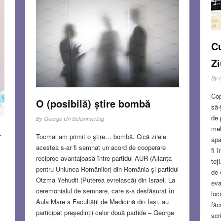
Cu
Zi
By
Cop
O (posibilă) știre bombă
să-
de 
By
George Uri Schimmerling
mel
.
Tocmai am primit o ştire… bombă. Cică zilele
apa
acestea s-ar fi semnat un acord de cooperare
fi 
reciproc avantajoasă între partidul AUR (Alianța
toț
pentru Uniunea Românilor) din România și partidul
de 
Otzma Yehudit (Puterea evreiască) din Israel. La
eva
ceremonialul de semnare, care s-a desfășurat în
loc
Aula Mare a Facultății de Medicină din Iași, au
făc
participat președinții celor două partide – George
scr