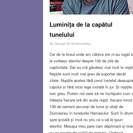
Luminiţa de la capătul
tunelului
By
George Uri Schimmerling
Cei de la liceul unde am câteva ore m-au rugat 
le vorbesc elevilor despre 100 de zile de
captivitate. Dar eu mă gândesc mai mult la nopți
Nopțile sunt mult mai greu de suportat decât
zilele. Nopțile acelea fără cerul înstelat deasupr
capului și fără nicio lege morală în jur. Și nopțile
trec greu. Putem noi oare să ne închipuim cum 
trăiește fiecare oră din acele nopți, fiecare minut
136 de oameni ascunși de lume și uitați de
Dumnezeu în tunelurile Hamasului. Sunt în drum
spre școală și încă nu știu ce o să le spun
elevilor. Mesajul meu pare cam deprimant și tiner
nu au nevoie de astfel de mesaje. Unde să