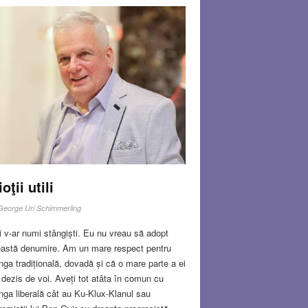
ioţii utili
George Uri Schimmerling
i v-ar numi stângiști. Eu nu vreau să adopt
astă denumire. Am un mare respect pentru
nga tradițională, dovadă și că o mare parte a ei
 dezis de voi. Aveți tot atâta în comun cu
nga liberală cât au Ku-Klux-Klanul sau