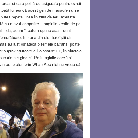
t creat și ca o poliță de asigurare pentru evreii
 toată lumea că acest gen de masacre nu se
 putea repeta. Însă în ziua de ieri, această
iță nu a avut acoperire. Imaginile venite de pe
nt – da, acum îi putem spune așa – sunt
remurătoare. Într-una din ele, teroriștii din
as au luat ostatecă o femeie bătrână, poate
ar supraviețuitoare a Holocaustului, în chiotele
bucurie ale gloatei. Pe imaginile care îmi
vin pe telefon prin WhatsApp nici nu vreau să
uit. Citesc statistici în ceea ce privește
ărul victimelor. Ulterior statisticile devin
e, iar mai târziu chipuri. Îi vezi acolo, copii
nți, în fotografii liniștite de familie, figuri
lescentine care nu se vor mai maturiza
iodată. Ar putea fi acolo propriul tău copil, chiar
și seamănă un pic.
Read more…
T 8, 2023
11 COMMENTS