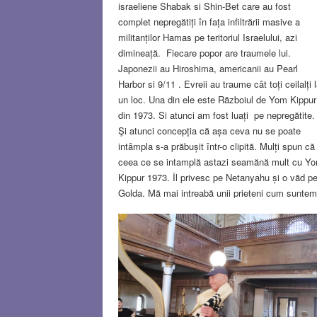
israeliene Shabak si Shin-Bet care au fost
complet nepregătiți în fața infiltrării masive a
militanților Hamas pe teritoriul Israelului, azi
dimineață. Fiecare popor are traumele lui.
Japonezii au Hiroshima, americanii au Pearl
Harbor si 9/11 . Evreii au traume cât toți ceilalți 
un loc. Una din ele este Războiul de Yom Kippur
din 1973. Si atunci am fost luați pe nepregătite.
Şi atunci concepția că așa ceva nu se poate
intâmpla s-a prăbușit într-o clipită. Mulți spun că
ceea ce se intamplă astazi seamănă mult cu Y
Kippur 1973. Îl privesc pe Netanyahu și o văd p
Golda. Mă mai intreabă unii prieteni cum suntem
Noi suntem bine. Cel puțin 100 dintre ai noștri n
sunt. Şi cifrele cresc din oră în oră. Uneori
supraviețuirea ține de geografie. Unele kibuţuri d
sudul țării, aproape de Gaza, au fost ocupate d
teroriști şi locuitorii au fost luați ostateci. Soarta
lor este deocamdată necunoscută .
Read
more…