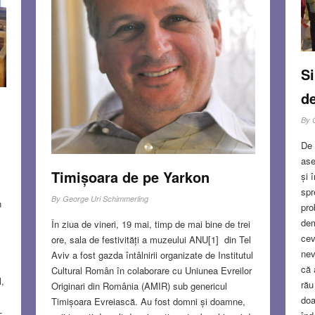
S
Si
d
By
De 
ase
Timișoara de pe Yarkon
și 
spr
By
George Uri Schimmerling
n
pro
dem
În ziua de vineri, 19 mai, timp de mai bine de trei
cev
ore, sala de festivități a muzeului ANU[1] din Tel
nev
Aviv a fost gazda întâlnirii organizate de Institutul
că 
Cultural Român în colaborare cu Uniunea Evreilor
l,
rău
Originari din România (AMIR) sub genericul
doa
Timișoara Evreiască. Au fost domni și doamne,
-