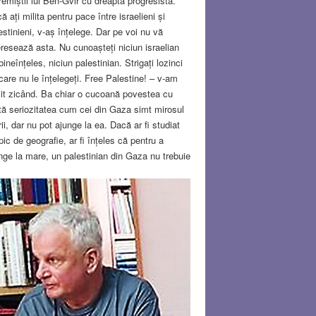
remiștii lui Ben-Gvir cu dreapta progresistă.
ă ați milita pentru pace între israelieni și
estinieni, v-aș înțelege. Dar pe voi nu vă
eresează asta. Nu cunoașteți niciun israelian
 bineînțeles, niciun palestinian. Strigați lozinci
care nu le înțelegeți. Free Palestine! – v-am
it zicând. Ba chiar o cucoană povestea cu
tă seriozitatea cum cei din Gaza simt mirosul
ii, dar nu pot ajunge la ea. Dacă ar fi studiat
pic de geografie, ar fi înțeles că pentru a
nge la mare, un palestinian din Gaza nu trebuie
ât să încalece pe măgar sau pe catâr. Nu va
âlni pe drum niciun filtru al armatei israeliene,
iun colonist. Poate că va trebui doar să facă
e îmbrăcat, căci acestea sunt regulile islamice
use de Hamas. Dar pentru asta voi nu
testați.
Read more…
V 1, 2023
21 COMMENTS