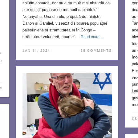
soluție absurdă, dar nu e cu mult mai absurdă ca
con
alte soluții propuse de membrii cabinetului
dea
Netanyahu. Una din ele, propusă de miniștrii
aș 
Danon și Gamliel, vizează dislocarea populației
Tân
palestiniene și strămutarea ei în Congo –
ace
strămutare voluntară, spun ei.
ale
Read more…
fos
un 
JAN 11, 2024
38 COMMENTS
r
înc
u
pal
Ben
vre
pum
S
Lai
guv
mes
DE