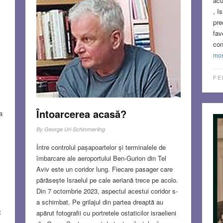
acu
, I
pre
fav
con
mo
FE
Întoarcerea acasă?
a
By
George Uri Schimmerling
Între controlul pașapoartelor și terminalele de
îmbarcare ale aeroportului Ben-Gurion din Tel
Aviv este un coridor lung. Fiecare pasager care
părăsește Israelul pe cale aeriană trece pe acolo.
Din 7 octombrie 2023, aspectul acestui coridor s-
a schimbat. Pe grilajul din partea dreaptă au
t
apărut fotografii cu portretele ostaticilor israelieni