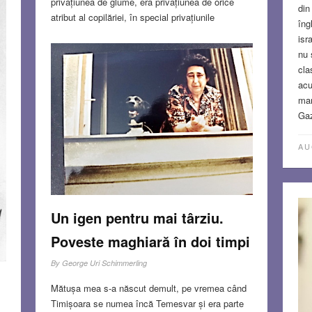
privațiunea de glume, era privațiunea de orice
din
atribut al copilăriei, în special privațiunile
îng
alimentare. Dar aceste metode au fost tocmai
isr
potrivite pentru fetele din echipa de la Onești,
nu 
pentru că și ele își doreau foarte mult să câștige.
cla
„Nadia e un copil cu sentimente profunde. Își
acu
iubește părinţii, îşi adoră mama. E prietenă cu
man
Teodora. Dacă vreţi, aceste două fetiţe se
Gaz
completează. Nadia e gravă. Teodora e veselă.
Am spus odată că Nadia e pisica sălbatică a
AU
grupului nostru. Teodora e pisicuţa de casă, cu
fundiţă roşie.”. Iar cu metoda Károlyi pisica
sălbatică, cea mai pregătită sacrificiului, a reușit
mai bine decât cea domestică.
Read more…
Un igen pentru mai târziu.
NOV 17, 2024
12 COMMENTS
Poveste maghiară în doi timpi
By
George Uri Schimmerling
Mătușa mea s-a născut demult, pe vremea când
Timișoara se numea încă Temesvar și era parte