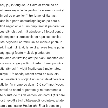
ăzi, joi, 22 august, la Cairo ar trebui să se
initiveze negocierile pentru încetarea focului și
imbul de prizonieri între Israel și Hamas.
ând la o parte contradicția logică pe care o
lică negocierile cu un grup terorist pe care ți-ai
pus să-l distrugi, mă gândesc că totuși pentru
le majorității israelienilor și a palestinienilor,
ste negocieri ar trebui să se încheie printr-un
rd. În primul rând, Israelul ar avea foarte puțin
câștigat și foarte mult de pierdut din
tinuarea ostilităților, atât pe plan umanitar, cât
economic și geopolitic. Soarta tot mai puținilor
atici rămași în viață îngrijorează majoritatea
ulației. Un sondaj recent arată că 63% din
alul israelienilor sprijină un acord de eliberare a
aticilor, în vreme ce doar 19% se împotrivesc.
astfel de acord ar permite și reîntoarcerea a
te o sută de mii de oameni din nordul țării care
fost nevoiți să-și părăsească locuințele, aflate
bătaia rachetelor Hezbollah. El ar fi benefic și