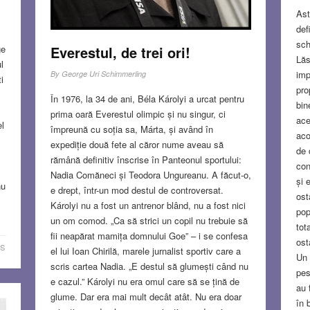
Ast
def
sch
Everestul, de trei ori!
ge
Lăs
l
imp
By
George Uri Schimmerling
i
pro
În 1976, la 34 de ani, Béla Károlyi a urcat pentru
bine
prima oară Everestul olimpic și nu singur, ci
ace
l
împreună cu soția sa, Márta, și având în
aco
expediție două fete al căror nume aveau să
de 
rămână definitiv înscrise în Panteonul sportului:
con
Nadia Comăneci și Teodora Ungureanu. A făcut-o,
și 
nu
e drept, într-un mod destul de controversat.
ost
Károlyi nu a fost un antrenor blând, nu a fost nici
pop
un om comod. „Ca să strici un copil nu trebuie să
tot
fii neapărat mamița domnului Goe” – i se confesa
ost
S
el lui Ioan Chirilă, marele jurnalist sportiv care a
Un 
scris cartea Nadia. „E destul să glumești când nu
pes
e cazul.” Károlyi nu era omul care să se țină de
au 
glume. Dar era mai mult decât atât. Nu era doar
în 