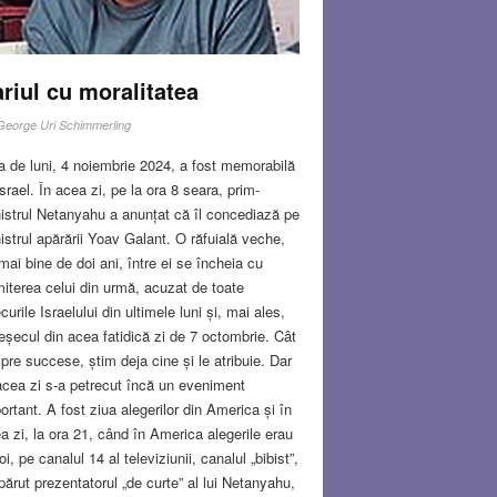
riul cu moralitatea
George Uri Schimmerling
a de luni, 4 noiembrie 2024, a fost memorabilă
Israel. În acea zi, pe la ora 8 seara, prim-
istrul Netanyahu a anunțat că îl concediază pe
istrul apărării Yoav Galant. O răfuială veche,
mai bine de doi ani, între ei se încheia cu
iterea celui din urmă, acuzat de toate
curile Israelului din ultimele luni și, mai ales,
eșecul din acea fatidică zi de 7 octombrie. Cât
pre succese, știm deja cine și le atribuie. Dar
acea zi s-a petrecut încă un eveniment
ortant. A fost ziua alegerilor din America și în
a zi, la ora 21, când în America alegerile erau
toi, pe canalul 14 al televiziunii, canalul „bibist”,
părut prezentatorul „de curte” al lui Netanyahu,