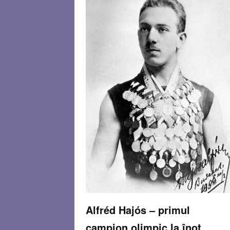
Alfréd Hajós – primul
campion olimpic la înot