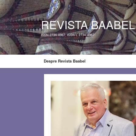
REVISTA BAABEL
ISSN 2734-4967, ISSN-L 2734-4967
Despre Revista Baabel