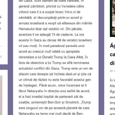
din Gaza. Sunt oameni de toate vârstele, în
l
general zâmbitori, privind cu încredere către
viitorul care li s-a surpat brusc într-o zi de
l
sâmbătă. st răscumpărați printr-un acord și
u
armata israeliană a reușit să elibereze din mâinile
e
Hamasului doar opt ostatici vii. Din păcate,
acestora li se adaugă 73 de cadavre. La ora
acesta în Gaza au rămas 98 de ostatici israelieni
Ág
e…
vii sau morți. În mod paradoxal șansele unui
acord au crescut mult odată cu apropiata
ca
reinstalare a lui Donald Trump la Casa Albă. În
S
di
lista de obiective a lui Trump se află terminarea
actualului conflict din Gaza. Trump este un om de
By
afaceri care dorește să încheie deal-uri și știe că
un climat de război nu este favorabil acestui gen
În 
de înțelegeri. Până acum, orice încercare ar fi
Kle
făcut Netanyahu în direcția unui astfel de acord,
Ágn
el a fost imediat torpilat de partenerii săi de
ave
coaliție, extremiștii Ben-Gvir și Smotrich. „Trump
tim
este singurul om de pe această planetă de care
ace
Netanyahu se teme mai mult decât de Ben-
act