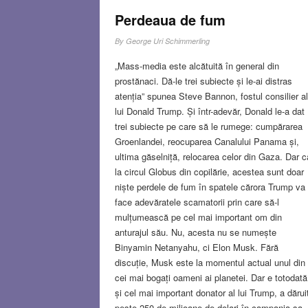
Perdeaua de fum
By
George Uri Schimmerling
„Mass-media este alcătuită în general din
prostănaci. Dă-le trei subiecte și le-ai distras
atenția” spunea Steve Bannon, fostul consilier al
lui Donald Trump. Și într-adevăr, Donald le-a dat
trei subiecte pe care să le rumege: cumpărarea
Groenlandei, reocuparea Canalului Panama și,
ultima găselniță, relocarea celor din Gaza. Dar c
la circul Globus din copilărie, acestea sunt doar
niște perdele de fum în spatele cărora Trump va
face adevăratele scamatorii prin care să-l
mulțumească pe cel mai important om din
anturajul său. Nu, acesta nu se numește
Binyamin Netanyahu, ci Elon Musk. Fără
discuție, Musk este la momentul actual unul din
cei mai bogați oameni ai planetei. Dar e totodată
și cel mai important donator al lui Trump, a dărui
peste 250 de milioane de dolari în campania sa