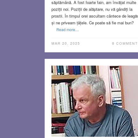
săptămână. A fost foarte fain, am învățat multe
poziții noi. Poziții de alăptare, nu vă gândiți la
prostii. În timpul orei ascultam cântece de leagă
și ne priveam țâțele. Ce poate să fie mai bun?
Read more…
MAR 20, 2025
8 COMMENT