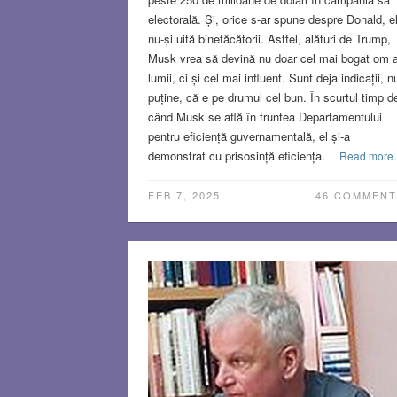
electorală. Și, orice s-ar spune despre Donald, e
nu-și uită binefăcătorii. Astfel, alături de Trump,
Musk vrea să devină nu doar cel mai bogat om a
lumii, ci și cel mai influent. Sunt deja indicații, n
puține, că e pe drumul cel bun. În scurtul timp d
când Musk se află în fruntea Departamentului
pentru eficiență guvernamentală, el și-a
demonstrat cu prisosință eficiența.
Read mor
FEB 7, 2025
46 COMMENT