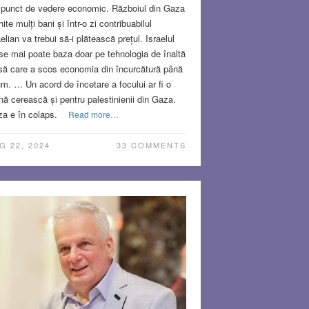
 punct de vedere economic. Războiul din Gaza
hite mulți bani și într-o zi contribuabilul
aelian va trebui să-i plătească prețul. Israelul
se mai poate baza doar pe tehnologia de înaltă
să care a scos economia din încurcătură până
m. … Un acord de încetare a focului ar fi o
ă cerească și pentru palestinienii din Gaza.
a e în colaps.
Read more…
G 22, 2024
33 COMMENTS