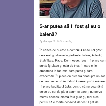
S-ar putea să fi fost şi eu o
balenă?
By
George Uri Schimmerling
În cartea de bucate a domnului Xescu ai găsit
cele mai gustoase ingrediente: Iubire, Adevăr,
Stabilitate, Pace, Dumnezeu, Isus. Îți place cu
sună; îți place și oala de inox în care el le
amestecă la foc mic, fără patos şi fără
exacerbări. Îți place că presară deasupra un sos
de neamestecuri în treburi interne, pur românesc
Îți place bucătarul ăsta, pentru că nu seamănă
deloc cu cei de până acum și care ţi-au servit
mereu aceeași ciorbă fără gust și, mai ales,
pentru că e foarte deosebit de fostul șef de