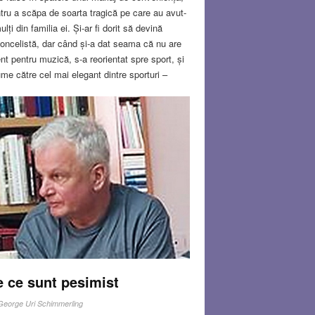
tru a scăpa de soarta tragică pe care au avut-
ulți din familia ei. Și-ar fi dorit să devină
loncelistă, dar când și-a dat seama că nu are
ent pentru muzică, s-a reorientat spre sport, și
me către cel mai elegant dintre sporturi –
nastica. Aici, sub culorile clubului Budapesti
sa, a obținut primele succese. Ulterior Ágnes
in – a devenit Ágnes Keleti, multiplă medaliată
mpică. A practicat gimnastica nu doar pentru
i-a plăcut, dar și pentru faptul că în fostele țări
uniste sportul îți oferea singura posibilitate de
ălători. Chiar a călătorit mult. A fost la
sinki, la Jocurile Olimpice din 1952, unde a
tigat 4 medalii din care una de aur, a fost la
bourne, la ediția următoare, în 1956, unde a
tigat 6 medalii din care 4 de aur – la 35 de
!
Read more…
 ce sunt pesimist
N 3, 2025
3 COMMENTS
George Uri Schimmerling