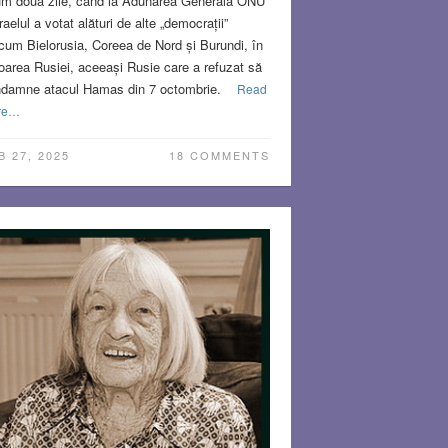
m două zile, când la Adunarea Generală ONU
sraelul a votat alături de alte „democrații”
cum Bielorusia, Coreea de Nord și Burundi, în
oarea Rusiei, aceeași Rusie care a refuzat să
damne atacul Hamas din 7 octombrie.
Read
re…
B 27, 2025
18 COMMENTS