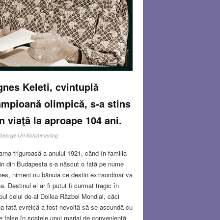
nes Keleti, cvintuplă
mpioană olimpică, s-a stins
n viaţă la aproape 104 ani.
George Uri Schimmerling
iarna friguroasă a anului 1921, când în familia
in din Budapesta s-a născut o fată pe nume
es, nimeni nu bănuia ce destin extraordinar va
a. Destinul ei ar fi putut fi curmat tragic în
pul celui de-al Doilea Război Mondial, căci
a fată evreică a fost nevoită să se ascundă cu
e false în spatele unui mariaj de conveniență,