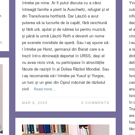
Yin
întrebe pe mine. Ar fi putut discuta cu a cărui
cul
întreagă familie a pierit la Auschwitz, refugiat și el
n
inf
din Transilvania horthistă. Dar László a avut
dac
puterea să ia lucrurile de la capăt, fără ranchiună
el 
și fără ură, ajutat și de iubirea lui pentru muzică,
cin
și până la urmă László Roth a devenit un nume
l-a
pe scenele mondiale de operă. Sau i-aș spune să-
S
a i
l întrebe pe Horst, germanul din Banat care s-a
din
trezit într-o dimineață deportat în URSS, deși el
def
nu avea nicio vină, nu participase în atrocitățile
mic
făcute de naziști în al Doilea Război Mondial. Sau
Isr
i-aș recomanda să-i întrebe pe Yusuf și Yorgos,
cam
un turc și un grec din Ciprul măcinat de războiul
anu
civil
Read more…
Isr
în 
MAR 6, 2025
5 COMMENTS
Tru
are
foa
tăv