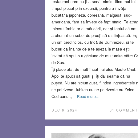
restaurant care nu ți-a servit nimic, fiind mai tot
timpul plecat prin excursii, pentru a învăța
bucătăria japoneză, coreeană, malgașă, sud-
americană, fără să învețe de fapt nimic. Te atra
mirosul îmbietor al mâncării, dar şi faptul că omu
a chemat un sobor de preoți să o sfințească. Eşt
un om credincios, cu frică de Dumnezeu, și te
bucuri că înainte de a te așeza la masă ești
invitat să spui o rugăciune de mulțumire către Ce
de Sus.
Îți place atât de mult încât l-ai ales MasterChef.
Apoi te apuci să guști și îți dai seama că nu
pușcă. Nu are niciun gust, fiindcă ingredientele 
se potrivesc. Iubirea nu se potrivește cu Zelea
Codreanu,,,
Read more…
DEC 6, 2024
31 COMMENT