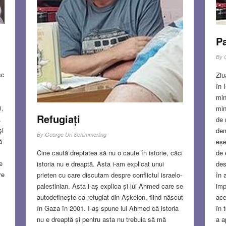
Pa
By
sc
Ziu
în 
min
i,
min
Refugiați
.
de 
și
dem
By
George Uri Schimmerling
ă
eșe
de 
Cine caută dreptatea să nu o caute în istorie, căci
e
des
istoria nu e dreaptă. Asta i-am explicat unui
re
în 
prieten cu care discutam despre conflictul israelo-
imp
palestinian. Asta i-aș explica și lui Ahmed care se
ace
autodefinește ca refugiat din Așkelon, fiind născut
în 
în Gaza în 2001. I-aș spune lui Ahmed că istoria
a a
nu e dreaptă și pentru asta nu trebuia să mă