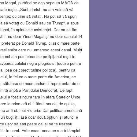
on Magal, purtând pe cap șepcuța MAGA de
oare roșie. „Sunt ziarist, nu am voie să vă
luențez cu cine să votați. Nu pot să vă spun
ă să votați cu Donald sau cu Trump“, a spus
atunci, în aplauzele asistenței. Dar ca să fim
stiți, nu doar Yinon Magal și nu doar canalul 14
u preferat pe Donald Trump, ci și o mare parte
sraelienilor care nu urmăresc acest canal. Mulți
tre noi am pus jetoanele pe lipițanul roșu în
avoarea calului negru progresist (scuze pentru
a lipsă de corectitudine politică), pentru că
aelul, la fel ca o mare parte din America, se
 săturase de neomarxismul reprezentat de o
mită aripă a Partidului Democrat. De fapt,
aelul a fost singura țară în afara Statelor Unite
care la orice oră ai fi făcut sondaj de opinie,
mp ar fi obținut victoria. Dar politica americană
 un bug: îți lasă doar două opțiuni și atunci e
rte ușor să sari peste cal și să te trezești
ălit în noroi. Este exact ceea ce s-a întâmplat