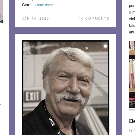
Gvir”
Read more…
pen
o m
JAN 14, 2025
10 COMMENTS
vio
tal
anu
gim
Doz
Kle
oli
ca 
com
m
a c
Hel
câș
Mel
.
câș
ani
De
JA
By