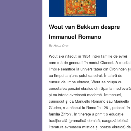
Wout van Bekkum despre
Immanuel Romano
By
Hava Oren
Wout s-a născut în 1954 într-o familie de evrei
care stă de generații în nordul Olandei. A studiat
limbile semitice la universitatea din Groningen și
cu timpul a ajuns șeful catedrei. În afară de
cursuri de limbă ebraică, Wout se ocupă cu
cercetarea poeziei ebraice din Spania medievală
și cu istorie evreiască modernă. Immanuel,
cunoscut și ca Manuello Romano sau Manuello
Giudeo, s-a născut la Roma în 1261, probabil în
familia Zifroni. În tinerețe a primit o educație
tradițională (gramatică ebraică, exegeză biblică,
literatură evreiască mistică și poezie ebraică) da