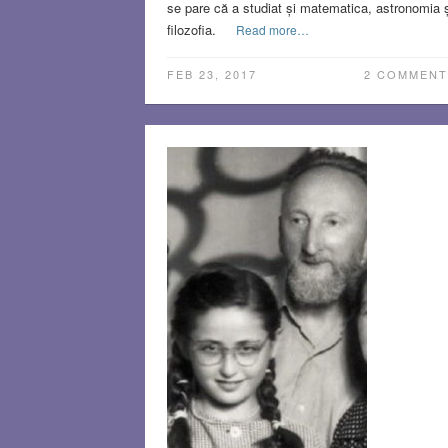
se pare că a studiat și matematica, astronomia ș
filozofia.
Read more…
FEB 23, 2017
2 COMMENT