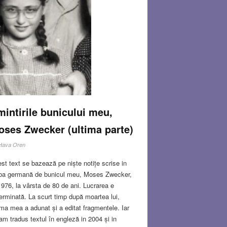
intirile bunicului meu,
ses Zwecker (ultima parte)
Hava Oren
st text se bazează pe niște notițe scrise in
ba germană de bunicul meu, Moses Zwecker,
1976, la vârsta de 80 de ani. Lucrarea e
erminată. La scurt timp după moartea lui,
a mea a adunat și a editat fragmentele. Iar
am tradus textul în engleză in 2004 și in