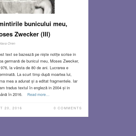
intirile bunicului meu,
ses Zwecker (III)
Hava Oren
st text se bazează pe niște notițe scrise in
ba germană de bunicul meu, Moses Zwecker,
1976, la vârsta de 80 de ani. Lucrarea e
erminată. La scurt timp după moartea lui,
a mea a adunat și a editat fragmentele. Iar
am tradus textul în engleză in 2004 și in
ână în 2016.
Read more…
T 20, 2016
0 COMMENTS