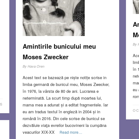
Am
Mo
Amintirile bunicului meu
By
Moses Zwecker
Ace
lim
By
Hava Oren
în 
net
Acest text se bazează pe niște notițe scrise in
mam
limba germană de bunicul meu, Moses Zwecker,
eu 
în 1976, la vârsta de 80 de ani. Lucrarea e
rom
neterminată. La scurt timp după moartea lui,
S
mama mea a adunat și a editat fragmentele. Iar
OC
eu am tradus textul în engleză in 2004 și in
română în 2016. Din cele scrise de bunicul se
dezvăluie viaţa evreilor bucovineni la cumpăna
veacurilor XIX-XX
Read more…