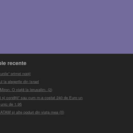
ole recente
unile” primei nopți
 la alegerile din Israel
iron. O viață la Ierusalim. (2)
i și condiții” sau cum m-a costat 240 de Euro un
 unic de 1.95
ATAM şi alte poduri din viaţa mea (II)