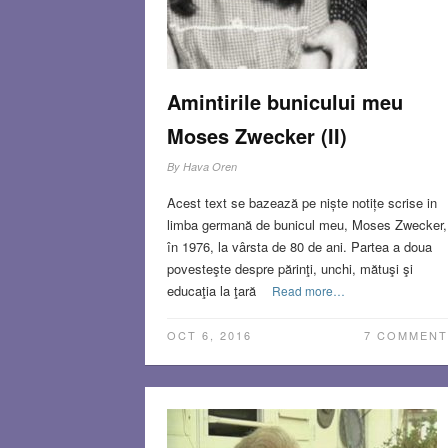
Amintirile bunicului meu
Moses Zwecker (II)
By
Hava Oren
Acest text se bazează pe niște notițe scrise in
limba germană de bunicul meu, Moses Zwecker,
în 1976, la vârsta de 80 de ani. Partea a doua
povesteşte despre părinţi, unchi, mătuşi şi
educaţia la ţară
Read more…
OCT 6, 2016
7 COMMENT