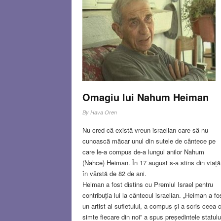
Omagiu lui Nahum Heiman
By
Hava Oren
Nu cred că există vreun israelian care să nu
cunoască măcar unul din sutele de cântece pe
care le-a compus de-a lungul anilor Nahum
(Nahce) Heiman. În 17 august s-a stins din viață
în vârstă de 82 de ani.
Heiman a fost distins cu Premiul Israel pentru
contribuția lui la cântecul israelian. „Heiman a fo
un artist al sufletului, a compus și a scris ceea 
simte fiecare din noi” a spus președintele statulu