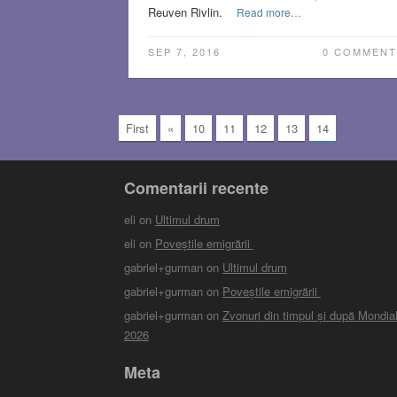
Reuven Rivlin.
Read more…
SEP 7, 2016
0 COMMENT
First
«
10
11
12
13
14
Comentarii recente
eli
on
Ultimul drum
eli
on
Poveștile emigrării
gabriel+gurman
on
Ultimul drum
gabriel+gurman
on
Poveștile emigrării
gabriel+gurman
on
Zvonuri din timpul și după Mondial
2026
Meta