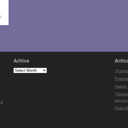
S
Arhive
Artic
Arhive
„Promisi
Preambul
Yaakov M
“Termen
serviciu
ul
Podul M