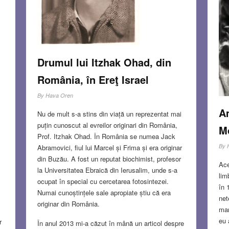
Drumul lui Itzhak Ohad, din
România, în Ereţ Israel
By
Hava Oren
Am
Nu de mult s-a stins din viață un reprezentat mai
puțin cunoscut al evreilor originari din România,
Mo
Prof. Itzhak Ohad. În România se numea Jack
By
Abramovici, fiul lui Marcel și Frima și era originar
din Buzău. A fost un reputat biochimist, profesor
Ace
la Universitatea Ebraică din Ierusalim, unde s-a
lim
ocupat în special cu cercetarea fotosintezei.
în 
Numai cunoștințele sale apropiate știu că era
net
originar din România.
mam
eu 
r
În anul 2013 mi-a căzut în mână un articol despre