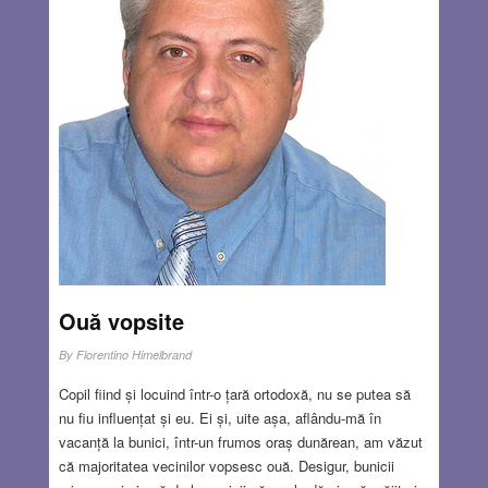
Ouă vopsite
By
Florentino Himelbrand
Copil fiind și locuind într-o țară ortodoxă, nu se putea să
nu fiu influențat și eu. Ei și, uite așa, aflându-mă în
vacanță la bunici, într-un frumos oraș dunărean, am văzut
că majoritatea vecinilor vopsesc ouă. Desigur, bunicii