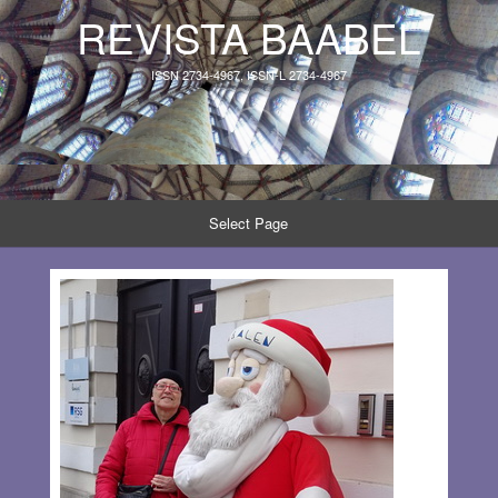
REVISTA BAABEL
ISSN 2734-4967, ISSN-L 2734-4967
Select Page