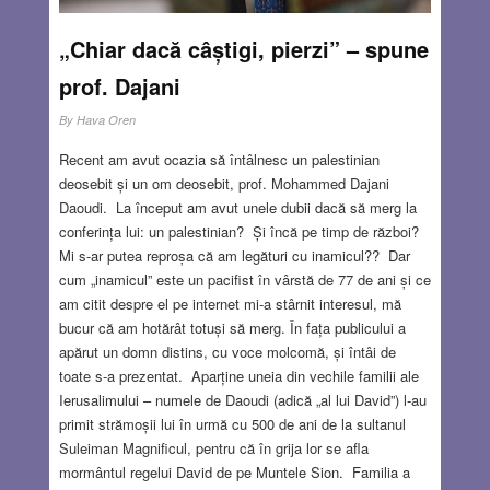
„Chiar dacă câștigi, pierzi” – spune
prof. Dajani
By
Hava Oren
Recent am avut ocazia să întâlnesc un palestinian
deosebit și un om deosebit, prof. Mohammed Dajani
Daoudi. La început am avut unele dubii dacă să merg la
conferința lui: un palestinian? Și încă pe timp de război?
Mi s-ar putea reproșa că am legături cu inamicul?? Dar
cum „inamicul” este un pacifist în vârstă de 77 de ani și ce
am citit despre el pe internet mi-a stârnit interesul, mă
bucur că am hotărât totuși să merg. În fața publicului a
apărut un domn distins, cu voce molcomă, și întâi de
toate s-a prezentat. Aparține uneia din vechile familii ale
Ierusalimului – numele de Daoudi (adică „al lui David”) l-au
primit strămoșii lui în urmă cu 500 de ani de la sultanul
Suleiman Magnificul, pentru că în grija lor se afla
mormântul regelui David de pe Muntele Sion. Familia a