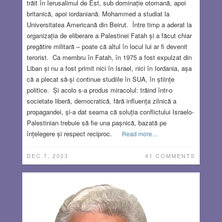
trăit în Ierusalimul de Est, sub dominație otomană, apoi
britanică, apoi iordaniană. Mohammed a studiat la
Universitatea Americană din Beirut. Între timp a aderat la
organizația de eliberare a Palestinei Fatah și a făcut chiar
pregătire militară – poate că altul în locul lui ar fi devenit
terorist. Ca membru în Fatah, în 1975 a fost expulzat din
Liban și nu a fost primit nici în Israel, nici în Iordania, așa
că a plecat să-și continue studiile în SUA, în științe
politice. Și acolo s-a produs miracolul: trăind într-o
societate liberă, democratică, fără influența zilnică a
propagandei, și-a dat seama că soluția conflictului Israelo-
Palestinian trebuie să fie una pașnică, bazată pe
înțelegere și respect reciproc.
Read more…
DEC 7, 2023
41 COMMENTS