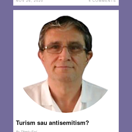
NOV 26, 2020
4 COMMENTS
Turism sau antisemitism?
By
Tiberiu Ezri