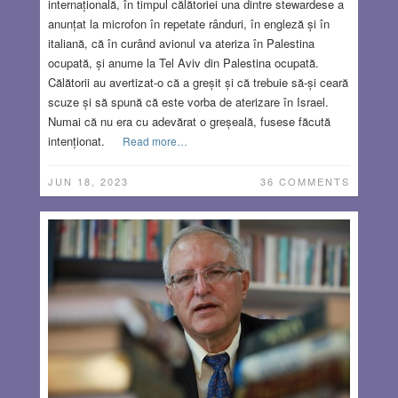
internațională, în timpul călătoriei una dintre stewardese a
anunțat la microfon în repetate rânduri, în engleză și în
italiană, că în curând avionul va ateriza în Palestina
ocupată, și anume la Tel Aviv din Palestina ocupată.
Călătorii au avertizat-o că a greșit și că trebuie să-și ceară
scuze și să spună că este vorba de aterizare în Israel.
Numai că nu era cu adevărat o greșeală, fusese făcută
intenționat.
Read more…
JUN 18, 2023
36 COMMENTS