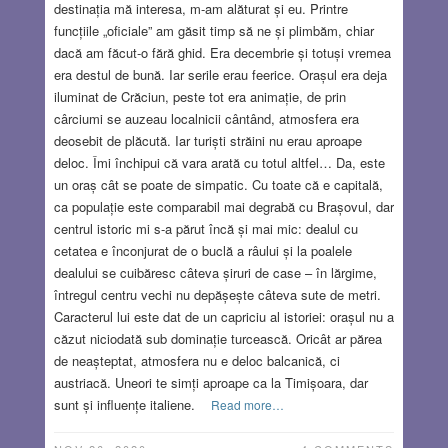
destinația mă interesa, m-am alăturat și eu. Printre
funcțiile „oficiale” am găsit timp să ne și plimbăm, chiar
dacă am făcut-o fără ghid. Era decembrie și totuși vremea
era destul de bună. Iar serile erau feerice. Orașul era deja
iluminat de Crăciun, peste tot era animație, de prin
cârciumi se auzeau localnicii cântând, atmosfera era
deosebit de plăcută. Iar turiști străini nu erau aproape
deloc. Îmi închipui că vara arată cu totul altfel… Da, este
un oraș cât se poate de simpatic. Cu toate că e capitală,
ca populație este comparabil mai degrabă cu Brașovul, dar
centrul istoric mi s-a părut încă și mai mic: dealul cu
cetatea e înconjurat de o buclă a râului și la poalele
dealului se cuibăresc câteva șiruri de case – în lărgime,
întregul centru vechi nu depășește câteva sute de metri.
Caracterul lui este dat de un capriciu al istoriei: orașul nu a
căzut niciodată sub dominație turcească. Oricât ar părea
de neașteptat, atmosfera nu e deloc balcanică, ci
austriacă. Uneori te simți aproape ca la Timișoara, dar
sunt și influențe italiene.
Read more…