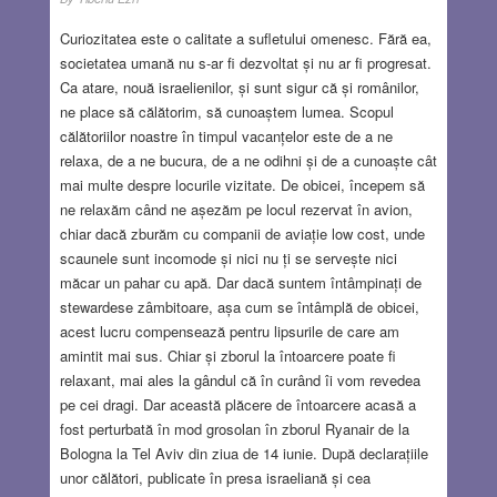
Curiozitatea este o calitate a sufletului omenesc. Fără ea,
societatea umană nu s-ar fi dezvoltat și nu ar fi progresat.
Ca atare, nouă israelienilor, și sunt sigur că și românilor,
ne place să călătorim, să cunoaștem lumea. Scopul
călătoriilor noastre în timpul vacanțelor este de a ne
relaxa, de a ne bucura, de a ne odihni și de a cunoaște cât
mai multe despre locurile vizitate. De obicei, începem să
ne relaxăm când ne așezăm pe locul rezervat în avion,
chiar dacă zburăm cu companii de aviație low cost, unde
scaunele sunt incomode și nici nu ți se servește nici
măcar un pahar cu apă. Dar dacă suntem întâmpinați de
stewardese zâmbitoare, așa cum se întâmplă de obicei,
acest lucru compensează pentru lipsurile de care am
amintit mai sus. Chiar și zborul la întoarcere poate fi
relaxant, mai ales la gândul că în curând îi vom revedea
pe cei dragi. Dar această plăcere de întoarcere acasă a
fost perturbată în mod grosolan în zborul Ryanair de la
Bologna la Tel Aviv din ziua de 14 iunie. După declarațiile
unor călători, publicate în presa israeliană și cea