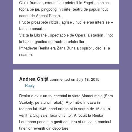
Clujul frumos , excursii cu prietenii la Faget , slanina
topita pe jar, pingpong in curte, teatru de papusi fcut
cadou de Aceasi Renka…
Fructe proaspete ribizli , agrise , nucile erau interzise –
faceau cosuri…
Vizita la Librarie , spectacole de Opera la stadion , inot
la bazin, gradina cu fructe a prietenilor !
Intr-adevar Renka era Zana Buna a copiilor , deci si a
noastra.
Andrea Ghiţă
commented on July 18, 2015
Reply
Renka a avut un rol esential in viata Mamei mele (Sara
Székely, pe atunci Tabák). A primit-o in casa in
toamna lui 1945, cand orfana si in varsta de 15 ani, a
venit la Cluj sa-si faca un viitor. A locuit la Renka
Lautmann pana si-a gasit de lucru si un loc la caminul
tinerilor reveniti din deportare.