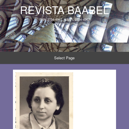
REVISTA BAABEL
ISSN 2734-4967, ISSN-L 2734-4967
Select Page