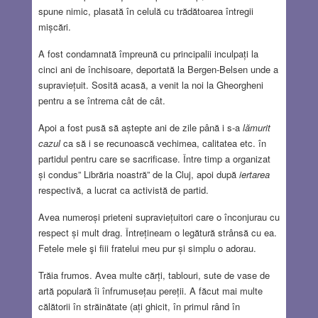
spune nimic, plasată în celulă cu trădătoarea întregii
mișcări.
A fost condamnată împreună cu principalii inculpați la
cinci ani de închisoare, deportată la Bergen-Belsen unde a
supraviețuit. Sosită acasă, a venit la noi la Gheorgheni
pentru a se întrema cât de cât.
Apoi a fost pusă să aștepte ani de zile până i s-a
lămurit
cazul
ca să i se recunoască vechimea, calitatea etc. în
partidul pentru care se sacrificase. Între timp a organizat
și condus” Librăria noastră” de la Cluj, apoi după
iertarea
respectivă, a lucrat ca activistă de partid.
Avea numeroși prieteni supraviețuitori care o înconjurau cu
respect și mult drag. Întrețineam o legătură strânsă cu ea.
Fetele mele şi fiii fratelui meu pur și simplu o adorau.
Trăia frumos. Avea multe cărți, tablouri, sute de vase de
artă populară îi înfrumusețau pereții. A făcut mai multe
călătorii în străinătate (ați ghicit, în primul rând în