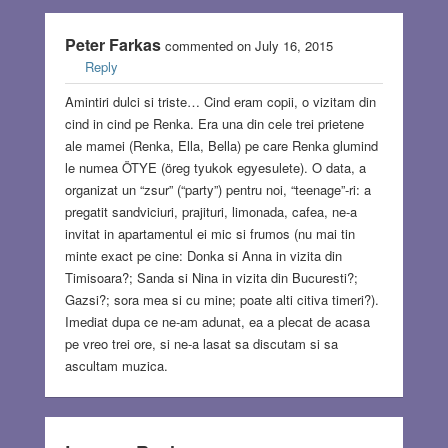
Peter Farkas
commented on July 16, 2015
Reply
Amintiri dulci si triste… Cind eram copii, o vizitam din
cind in cind pe Renka. Era una din cele trei prietene
ale mamei (Renka, Ella, Bella) pe care Renka glumind
le numea ÖTYE (öreg tyukok egyesulete). O data, a
organizat un “zsur” (“party”) pentru noi, “teenage”-ri: a
pregatit sandviciuri, prajituri, limonada, cafea, ne-a
invitat in apartamentul ei mic si frumos (nu mai tin
minte exact pe cine: Donka si Anna in vizita din
Timisoara?; Sanda si Nina in vizita din Bucuresti?;
Gazsi?; sora mea si cu mine; poate alti citiva timeri?).
Imediat dupa ce ne-am adunat, ea a plecat de acasa
pe vreo trei ore, si ne-a lasat sa discutam si sa
ascultam muzica.