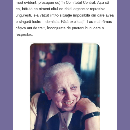
mod evident, presupun eu) în Comitetul Central. Așa că
ea, bătută ca nimeni altul de zbirii organelor represive
ungurești, s-a văzut într-o situație imposibilă din care avea
o singură ieșire – demisia. Fără explicații. I-au mai rămas
câțiva ani de trăit, înconjurată de prieteni buni care o
respectau.