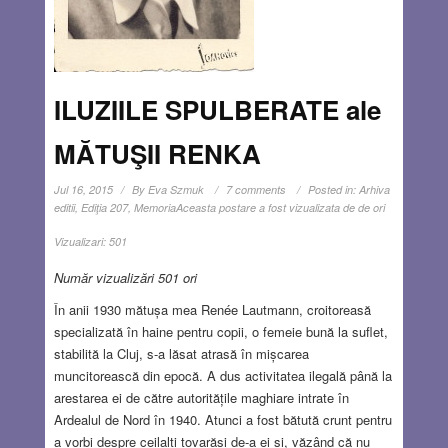
ILUZIILE SPULBERATE ale
MĂTUŞII RENKA
Jul 16, 2015
By
Eva Szmuk
7 comments
Posted in:
Arhiva
editii
,
Ediţia 207
,
Memoria
Aceasta postare a fost vizualizata de de ori
Vizualizari:
501
Număr vizualizări 501 ori
În anii 1930 mătușa mea Renée Lautmann, croitoreasă
specializată în haine pentru copii, o femeie bună la suflet,
stabilită la Cluj, s-a lăsat atrasă în mișcarea
muncitorească din epocă. A dus activitatea ilegală până la
arestarea ei de către autoritățile maghiare intrate în
Ardealul de Nord în 1940. Atunci a fost bătută crunt pentru
a vorbi despre ceilalți tovarăși de-a ei și, văzând că nu