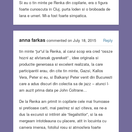
Si eu o tin minte pe Renka din copilarie, era o figura
foarte cunoscuta in Cluj, purta loden si o broboada de
lana e umeri. Mi-a fost foarte simpatica.
anna farkas
commented on July 18, 2015
Reply
tin minte “jur”ul la Renka, al carui scop era cred “ossze
hozni az elvtarsak gyerekeit” , idee originala si
productie generoasa si excelent realizata, la care
participantii erau, din cite tin minte, Gazsi, Kallos
Vera, Peter si eu, si Balkanyi Peter venit din Bucuresti
care a adus discuri din colectia sa de jazz – atunci l-
am auzit prima data pe John Coltrane…
De la Renka am primit in copilarie cele mai frumoase
si pretioase carti, mai pastrez si azi citeva, ea ne-a
dus la excursii si intilniri ale “ilegalistilor”, si la ea
mergeam intotdeauna cu placere, atit in locuinta cu
camera imensa, fotoliul rosu si atmosfera foarte