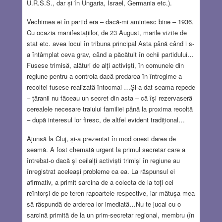
U.R.S.S., dar și în Ungaria, Israel, Germania etc.).
Vechimea ei în partid era – dacă-mi amintesc bine – 1936.
Cu ocazia manifestațiilor, de 23 August, marile vizite de
stat etc. avea locul în tribuna principal Asta până când i s-
a întâmplat ceva grav, când a păcătuit în ochii partidului…
Fusese trimisă, alături de alți activiști, în comunele din
regiune pentru a controla dacă predarea în întregime a
recoltei fusese realizată întocmai …Și-a dat seama repede
– țăranii nu făceau un secret din asta – că își rezervaseră
cerealele necesare traiului familiei până la proxima recoltă
– după interesul lor firesc, de altfel evident tradițional…
Ajunsă la Cluj, și-a prezentat în mod onest darea de
seamă. A fost chemată urgent la primul secretar care a
întrebat-o dacă și ceilalți activiști trimiși în regiune au
înregistrat aceleași probleme ca ea. La răspunsul ei
afirmativ, a primit sarcina de a colecta de la toți cei
reîntorși de pe teren rapoartele respective, iar mătușa mea
să răspundă de arderea lor imediată…Nu te jucai cu o
sarcină primită de la un prim-secretar regional, membru (în