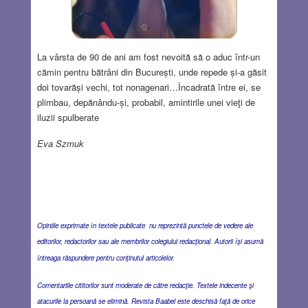
La vârsta de 90 de ani am fost nevoită să o aduc într-un
cămin pentru bătrâni din București, unde repede și-a găsit
doi tovarăși vechi, tot nonagenari…Încadrată între ei, se
plimbau, depănându-și, probabil, amintirile unei vieţi de
iluzii spulberate
Eva Szmuk
Opiniile exprimate în textele publicate nu reprezintă punctele de vedere ale
editorilor, redactorilor sau ale membrilor colegiului redacţional. Autorii îşi asumă
întreaga răspundere pentru conţinutul articolelor.
Comentariile cititorilor sunt moderate de către redacţie. Textele indecente şi
atacurile la persoană se elimină. Revista Baabel este deschisă faţă de orice