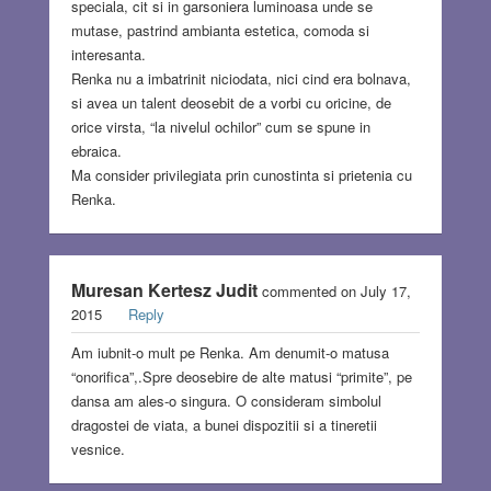
speciala, cit si in garsoniera luminoasa unde se
mutase, pastrind ambianta estetica, comoda si
interesanta.
Renka nu a imbatrinit niciodata, nici cind era bolnava,
si avea un talent deosebit de a vorbi cu oricine, de
orice virsta, “la nivelul ochilor” cum se spune in
ebraica.
Ma consider privilegiata prin cunostinta si prietenia cu
Renka.
Muresan Kertesz Judit
commented on July 17,
2015
Reply
Am iubnit-o mult pe Renka. Am denumit-o matusa
“onorifica”,.Spre deosebire de alte matusi “primite”, pe
dansa am ales-o singura. O consideram simbolul
dragostei de viata, a bunei dispozitii si a tineretii
vesnice.