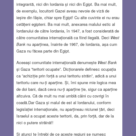
integrantă, nici din Iordania și nici din Egipt. Ba mai mult,
de exemplu, locuitorii Gazei aveau nevoie de viză de
ieșire din fâșie, chiar spre Egipt! Cu alte cuvinte ei nu erau
cetățeni egipteni. Ba mai mult, anexarea malului estic al
Iordanului de câtre Iordania, în 1947, a fost considerată de
câtre comunitatea internațională ca fiind ilegală. Deci
West
Bank
nu aparținea, înainte de 1967, de Iordania, așa cum
Gaza nu făcea parte din Egipt.
Aceeași comunitate internațională denumește
West Bank
și Gaza ”teritorii ocupate”. Dicționarele definesc ocupația
ca ”achiziție prin forță a unui teritoriu străin”, adică a unui
teritoriu care nu-ți aparține. Și, îmi spune mie logica mea
de doi bani, dacă ceva nu-ți aparține ție, sigur ca aparține
altcuiva. Că de mult nu mai umblă câini cu covrigi în
coadă.Dar Gaza și malul de est al Iordanului, conform
legislației internaționale, nu aparțineau niciunei țări, deci
Israelul a ocupat aceste teritorii, da, prin forță, dar de la
nici o putere străină!!
Și atunci te întrebi de ce aceste regiuni se numesc