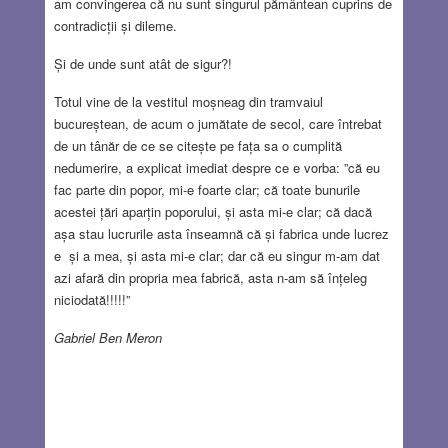
am convingerea că nu sunt singurul pământean cuprins de
contradicții și dileme.
Și de unde sunt atât de sigur?!
Totul vine de la vestitul moșneag din tramvaiul
bucureștean, de acum o jumătate de secol, care întrebat
de un tânăr de ce se citește pe fața sa o cumplită
nedumerire, a explicat imediat despre ce e vorba: ”că eu
fac parte din popor, mi-e foarte clar; că toate bunurile
acestei țări aparțin poporului, și asta mi-e clar; că dacă
așa stau lucrurile asta înseamnă că și fabrica unde lucrez
e și a mea, și asta mi-e clar; dar că eu singur m-am dat
azi afară din propria mea fabrică, asta n-am să înțeleg
niciodată!!!!!”
Gabriel Ben Meron