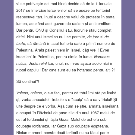
vi se potrivește cel mai bine) decide că de la 1 Ianuaie
2017 se interzice israelienilor să se așeze pe teritoriul
respectivei țări. Inutil a descrie valul de proteste în toată
lumea, acuzând acel guvern de rasism și antisemitism.
Dar pentru ONU și Consiliul său, lucrurile stau complet
altfel. Nici unui israelian nu i se permite,
de jure
si
de
facto,
să rămână în acel teritoriu care a primit numele de
Palestina. Arabi palestinieni în Israel, câți vrei!! Evrei
israelieni în Palestina, pentru nimic în lume.
Numerus
nullus, Judenrein!
Eu, unul, nu m-aș așaza acolo nici în
ruptul capului! Dar cine sunt eu să hotărăsc pentru alții?!
Să continui?!
Volens, nolens
, o s-o fac, pentru că totul îmi stă pe limbă
și, vorba anecdotei, trebuie s-o ”scuip” că e ca vitriolul! Și
uite despre ce e vorba. Așa cum se știe, armata israeliană
a ocupat în Războiul de șase zile din anul 1967 malul de
est al Iordanului și fâșia Gaza. Malul de est era sub
ocupație iordaneză, iar Gaza sub ocupație egipteană.
Niciun moment aceste două teritorii nu au făcut parte