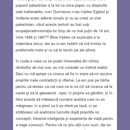
poporul palestinian e la fel ca orice popor, cu drepturile
sale inalienabile, cum Dumnezeu n-au înțeles Egiptul și
Iordania acest adevăr simplu și nu au creat un stat
palestinian, când aceste teritorii au fost sub
ocupația/admnistrația lor timp de nu mai puțin de 19 ani,
între 1948 și 1967?! Bine înțeles că explicația e la
îndemâna oricui, dar eu m-am hotărît să mă limitez la
problemele mele și nu să le rezolv pe ale altora.
În ciuda a ceea ce se poate întrevedea din citirea
rândurilor de mai sus, eu mă consider un individ realist.
Deci nu mă aștept ca cineva să fie în stare să-mi rezolve
propriile mele contradicții și dileme. Le-am pus pe hârtie
pentru că doresc ca cel care va le va citi să încerce să le
caute și să le găsească , sper, în propria sa gândire, și în
felul acesta să mărească numărul acelora care nu se
mărginesc în a primi ce li se oferă pe tavă, ci se
străduiesc să analizeze lucrurile după propriiile lor
concepții, folosind inteligența și experiența de viață pentru
a trage concluzii. Pentru că nu știu alții cum sunt, dar eu