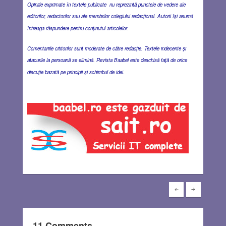
Opiniile exprimate în textele publicate nu reprezintă punctele de vedere ale
editorilor, redactorilor sau ale membrilor colegiului redacţional. Autorii îşi asumă
întreaga răspundere pentru conţinutul articolelor.
Comentariile cititorilor sunt moderate de către redacţie. Textele indecente şi
atacurile la persoană se elimină. Revista Baabel este deschisă faţă de orice
discuţie bazată pe principii şi schimbul de idei.
11 Comments