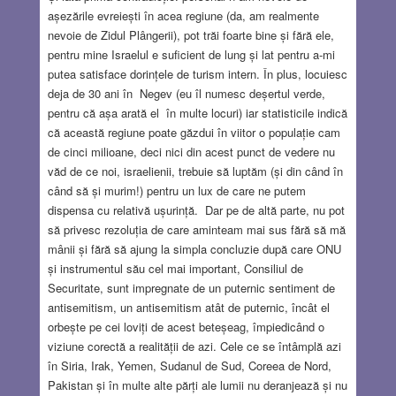
așezările evreiești în acea regiune (da, am realmente
nevoie de Zidul Plângerii), pot trăi foarte bine și fără ele,
pentru mine Israelul e suficient de lung și lat pentru a-mi
putea satisface dorințele de turism intern. În plus, locuiesc
deja de 30 ani în Negev (eu îl numesc deșertul verde,
pentru că așa arată el în multe locuri) iar statisticile indică
că această regiune poate găzdui în viitor o populație cam
de cinci milioane, deci nici din acest punct de vedere nu
văd de ce noi, israelienii, trebuie să luptăm (și din când în
când să și murim!) pentru un lux de care ne putem
dispensa cu relativă ușurință. Dar pe de altă parte, nu pot
să privesc rezoluția de care aminteam mai sus fără să mă
mânii și fără să ajung la simpla concluzie după care ONU
și instrumentul său cel mai important, Consiliul de
Securitate, sunt impregnate de un puternic sentiment de
antisemitism, un antisemitism atât de puternic, încât el
orbește pe cei loviți de acest beteșeag, împiedicând o
viziune corectă a realității de azi. Cele ce se întâmplă azi
în Siria, Irak, Yemen, Sudanul de Sud, Coreea de Nord,
Pakistan și în multe alte părți ale lumii nu deranjează și nu