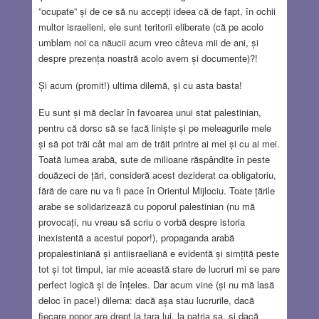
”ocupate” și de ce să nu accepți ideea că de fapt, în ochii
multor israelieni, ele sunt teritorii eliberate (că pe acolo
umblam noi ca năucii acum vreo câteva mii de ani, și
despre prezența noastră acolo avem și documente)?!
Și acum (promit!) ultima dilemă, și cu asta basta!
Eu sunt și mă declar în favoarea unui stat palestinian,
pentru că dorsc să se facă liniște și pe meleagurile mele
și să pot trăi cât mai am de trăit printre ai mei și cu ai mei.
Toată lumea arabă, sute de milioane răspândite în peste
douăzeci de țări, consideră acest deziderat ca obligatoriu,
fără de care nu va fi pace în Orientul Mijlociu. Toate țările
arabe se solidarizează cu poporul palestinian (nu mă
provocați, nu vreau să scriu o vorbă despre istoria
inexistentă a acestui popor!), propaganda arabă
propalestiniană și antiisraeliană e evidentă și simțită peste
tot și tot timpul, iar mie această stare de lucruri mi se pare
perfect logică și de înțeles. Dar acum vine (și nu mă lasă
deloc în pace!) dilema: dacă așa stau lucrurile, dacă
fiecare popor are drept la țara lui, la patria sa, și dacă