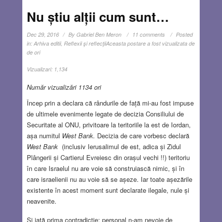
Nu știu alții cum sunt…
Dec 29, 2016
By
Gabriel Ben Meron
11 comments
Posted
in:
Arhiva editii
,
Reflexii şi reflecţii
Aceasta postare a fost vizualizata de
de ori
Vizualizari:
1,134
Număr vizualizări 1134 ori
Încep prin a declara că rândurile de față mi-au fost impuse
de ultimele evenimente legate de decizia Consiliului de
Securitate al ONU, privitoare la teritoriile la est de Iordan,
așa numitul
West Bank.
Decizia de care vorbesc declară
West Bank
(inclusiv Ierusalimul de est, adica și Zidul
Plângerii și Cartierul Evreiesc din orașul vechi !!) teritoriu
în care Israelul nu are voie să construiască nimic, și în
care israelienii nu au voie să se așeze. Iar toate așezările
existente în acest moment sunt declarate ilegale, nule și
neavenite.
Și iată prima contradicție: personal n-am nevoie de