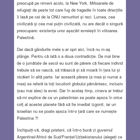
preocupă pe nimeni acolo, la New York. Milioanele de
refugiați de peste tot care fug de tragedie în toate direcțiile
îi lasă pe cei de la ONU nemuritori și reci. Lumea, cea
civilizată și cea mai puțin civilizată, nu are decât o singură
preocupare: existența unor așezări evreiești în viitoarea
Palestină.
Dar dacă gândurile mele s-ar opri aici, încă nu m-aș
plânge. Pentru că iată o a doua contradicție. De mai bine
de o jumătate de secol eu sunt de părere că fiecare individ
trebuie să se nască, să trăiască și să moară în țara lui și
nicăieri în altă parte. Iar această părere (a mea și numai a
mea) se referă la toți locuitorii globului pământesc, inclusiv
(sau mai ales) la evrei. Dar în acelaș timp, cineva ar trebui
să-mi explice de ce un palestinian se poate așeza în orice
colț al acestei planete fără să fie imediat izgonit, iar un
israelian nu se poate așeza într-o țară care se numește
Palestina ?!
Închipuiți-vă, dragi prieteni, că într-o bună zi guvernul
Argentinei/Africii de Sud/Franței/Uzbekistanului (alegeți ce