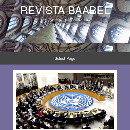
REVISTA BAABEL
ISSN 2734-4967, ISSN-L 2734-4967
Select Page