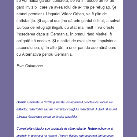
se vor ridica garduri concrete, se va introduce un fel de
gard invizibil care va avea rolul de a-i tria pe refugiați. Și
atunci premierul Ungariei,Viktor Orban, va fi plin de
satisfacție. Și așa el susține că prin gardul ridicat, a salvat
Europa de refugiații ilegali, cu atât mai mult îi va crește
încrederea dacă și Germania, în primul rând Merkel, fi
obligată să cedeze. Și o astfel de evoluție va impulsiona
ascensiunea, și în alte țări, a unor partide asemănătoare
cu Alternativa pentru Germania.
Eva Galambos
Opiniile exprimate în textele publicate nu reprezintă punctele de vedere ale
editorilor, redactorilor sau ale membrilor colegiului redacţional. Autorii îşi asumă
întreaga răspundere pentru conţinutul articolelor.
Comentariile cititorilor sunt moderate de către redacţie. Textele indecente şi
atacurile la persoană se elimină. Revista Baabel este deschisă faţă de orice