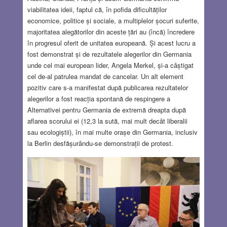
viabilitatea ideii, faptul că, în pofida dificultăților
economice, politice și sociale, a multiplelor șocuri suferite,
majoritatea alegătorilor din aceste țări au (încă) încredere
în progresul oferit de unitatea europeană. Și acest lucru a
fost demonstrat și de rezultatele alegerilor din Germania
unde cel mai european lider, Angela Merkel, și-a câștigat
cel de-al patrulea mandat de cancelar. Un alt element
pozitiv care s-a manifestat după publicarea rezultatelor
alegerilor a fost reacția spontană de respingere a
Alternativei pentru Germania de extremă dreapta după
aflarea scorului ei (12,3 la sută, mai mult decât liberalii
sau ecologiștii), în mai multe orașe din Germania, inclusiv
la Berlin desfășurându-se demonstrații de protest.