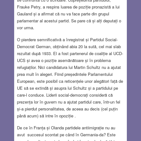
Frauke Petry, a respins luarea de poziție pronazistă a lui
Gauland și a afirmat că nu va face parte din grupul
parlamentar al acestui partid. Se pare că și alți deputați o
vor urma.
O pierdere semnificativă a înregistrat și Partidul Social-
Democrat German, obținând abia 20 la sută, cel mai slab
rezultat după 1933. El a fost partenerul de coaliție al UCD-
UCS și avea o poziție asemănătoare și în problema
refugiaților. Nici candidatura lui Martin Schultz nu a ajutat
prea mult în alegeri. Fiind președintele Parlamentului
European, este posibil ca reticențele unor alegători față de
UE să se extindă și asupra lui Schultz și a partidului pe
care-l conduce. Liderii social-democrați consideră că
prezența lor în guvern nu a ajutat partidul care, într-un fel
și-a pierdut personalitatea, de aceea au decis (cel puțin
până acum) să intre în opoziție .
De ce în Franța și Olanda partidele antiimigrație nu au
avut succesul scontat pe când în Germania-da? Este