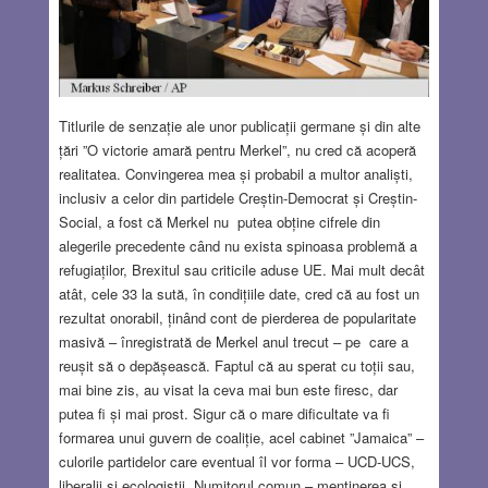
Titlurile de senzație ale unor publicații germane și din alte
țări ”O victorie amară pentru Merkel”, nu cred că acoperă
realitatea. Convingerea mea și probabil a multor analiști,
inclusiv a celor din partidele Creștin-Democrat și Creștin-
Social, a fost că Merkel nu putea obține cifrele din
alegerile precedente când nu exista spinoasa problemă a
refugiaților, Brexitul sau criticile aduse UE. Mai mult decât
atât, cele 33 la sută, în condițiile date, cred că au fost un
rezultat onorabil, ținând cont de pierderea de popularitate
masivă – înregistrată de Merkel anul trecut – pe care a
reușit să o depășească. Faptul că au sperat cu toții sau,
mai bine zis, au visat la ceva mai bun este firesc, dar
putea fi și mai prost. Sigur că o mare dificultate va fi
formarea unui guvern de coaliție, acel cabinet ”Jamaica” –
culorile partidelor care eventual îl vor forma – UCD-UCS,
liberalii și ecologiștii. Numitorul comun – menținerea și