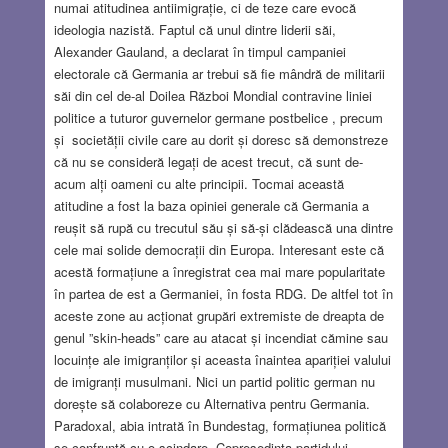
numai atitudinea antiimigrație, ci de teze care evocă
ideologia nazistă. Faptul că unul dintre liderii săi,
Alexander Gauland, a declarat în timpul campaniei
electorale că Germania ar trebui să fie mândră de militarii
săi din cel de-al Doilea Război Mondial contravine liniei
politice a tuturor guvernelor germane postbelice , precum
și societății civile care au dorit și doresc să demonstreze
că nu se consideră legați de acest trecut, că sunt de-
acum alți oameni cu alte principii. Tocmai această
atitudine a fost la baza opiniei generale că Germania a
reușit să rupă cu trecutul său și să-și clădească una dintre
cele mai solide democrații din Europa. Interesant este că
acestă formațiune a înregistrat cea mai mare popularitate
în partea de est a Germaniei, în fosta RDG. De altfel tot în
aceste zone au acționat grupări extremiste de dreapta de
genul ”skin-heads” care au atacat și incendiat cămine sau
locuințe ale imigranților și aceasta înaintea apariției valului
de imigranți musulmani. Nici un partid politic german nu
dorește să colaboreze cu Alternativa pentru Germania.
Paradoxal, abia intrată în Bundestag, formațiunea politică
se confruntă cu o scindare. Copreședinta partidului,