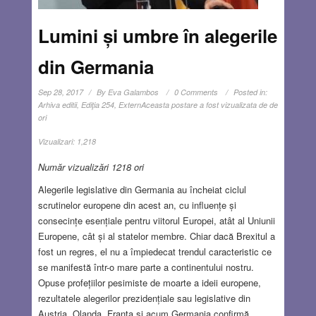
Lumini și umbre în alegerile
din Germania
Sep 28, 2017
By
Eva Galambos
0 Comments
Posted in:
Arhiva editii
,
Ediţia 254
,
Extern
Aceasta postare a fost vizualizata de de
ori
Vizualizari:
1,218
Număr vizualizări 1218 ori
Alegerile legislative din Germania au încheiat ciclul
scrutinelor europene din acest an, cu influențe și
consecințe esențiale pentru viitorul Europei, atât al Uniunii
Europene, cât și al statelor membre. Chiar dacă Brexitul a
fost un regres, el nu a împiedecat trendul caracteristic ce
se manifestă într-o mare parte a continentului nostru.
Opuse profețiilor pesimiste de moarte a ideii europene,
rezultatele alegerilor prezidențiale sau legislative din
Austria, Olanda, Franța și acum Germania confirmă