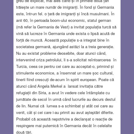
greu de explicat, mai ales când și în primele două țări
trăiește un mare număr de imigranți. În fond și Germania
este, într-un fel. o țară de imigranți și încă musulmani. În
anii 60, în perioada boom-ului economic, statul german
(mă refer la Germania de Vest) a invitat populația turcă să
vină să lucreze în Germania unde exista o lipsă acută de
forță de muncă. Această populație s-a integrat bine în
societatea germană, ajungând astăzi la a treia generație.
Nu au existat probleme deosebite, doar atunci când,
intervenind criza petrolului, li s-a solicitat reîntoarcerea în
Turcia, ceea ce pentru cei care au acceptat-o, primind și
stimulente economice, a însemnat un mare șoc cultural,
tinerii fiind crescuți de-acum în spirit european. Poate că
atunci când Angela Merkel a lansat invitația către
refugiații din Siria, a avut în vedere cele întâmplate cu
jumătate de secol în urmă când lucrurile au decurs destul
de lin. Numai că lumea s-a schimbat și atât cei care au
venit, cât și cei care i-au primit au avut așteptări diferite.
Probabil că această nepotrivire a declanșat o reacție de
respingere mai puternică în Germania decât în celelalte
două țări.