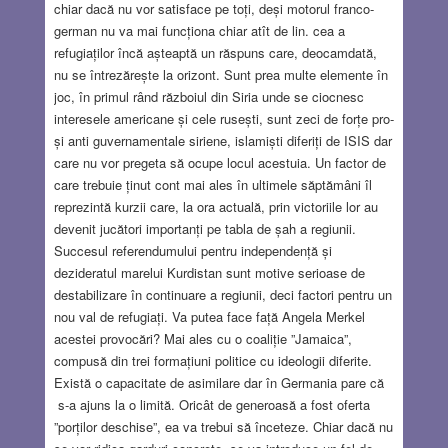
chiar dacă nu vor satisface pe toți, deși motorul franco-
german nu va mai funcționa chiar atît de lin. cea a
refugiaților încă așteaptă un răspuns care, deocamdată,
nu se întrezărește la orizont. Sunt prea multe elemente în
joc, în primul rând războiul din Siria unde se ciocnesc
interesele americane și cele rusești, sunt zeci de forțe pro-
și anti guvernamentale siriene, islamiști diferiți de ISIS dar
care nu vor pregeta să ocupe locul acestuia. Un factor de
care trebuie ținut cont mai ales în ultimele săptămâni îl
reprezintă kurzii care, la ora actuală, prin victoriile lor au
devenit jucători importanți pe tabla de șah a regiunii.
Succesul referendumului pentru independență și
dezideratul marelui Kurdistan sunt motive serioase de
destabilizare în continuare a regiunii, deci factori pentru un
nou val de refugiați. Va putea face față Angela Merkel
acestei provocări? Mai ales cu o coaliție ”Jamaica”,
compusă din trei formațiuni politice cu ideologii diferite.
Există o capacitate de asimilare dar în Germania pare că
s-a ajuns la o limită. Oricât de generoasă a fost oferta
”porților deschise”, ea va trebui să înceteze. Chiar dacă nu