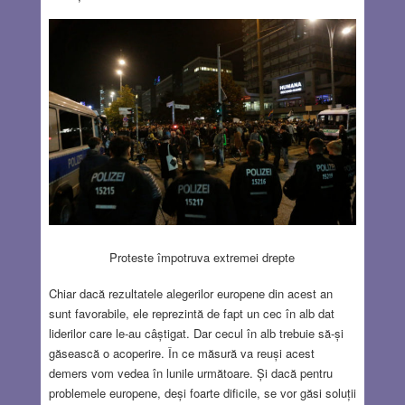
Proteste împotruva extremei drepte
Chiar dacă rezultatele alegerilor europene din acest an
sunt favorabile, ele reprezintă de fapt un cec în alb dat
liderilor care le-au câștigat. Dar cecul în alb trebuie să-și
găsească o acoperire. În ce măsură va reuși acest
demers vom vedea în lunile următoare. Și dacă pentru
problemele europene, deși foarte dificile, se vor găsi soluții