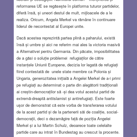
reformarea UE se regăsește în platforma tuturor partidelor,
diferă însă, și uneori destul de mult, mijloacele de a le
realiza. Oricum, Angela Merkel va rămâne în continuare
liderul de necontestat al Europei unite.
Dacă acestea reprezintă partea plină a paharului, există
însă și umbre și aici ne referim mai ales la victoria masivă
a Alternativei pentru Germania. Din păcate, imposibilitatea
de a găsi o soluție problemei refugiaților de către
instanțele Uniunii Europene, decizia lor legată de refugiați
fiind contestată de unele state membre ca Polonia și
Ungaria, generozitatea inițială a Angelei Merkel de a-i primi
pe refugiați au determinat o parte din alegătorii tradiționali
ai creștin-democraților să -și dea votul acestui partid de
extremă-dreaptă antiislamist și antirefugiați. Este foarte
ușor de demonstrat că este vorba de transferarea votului
de la acest partid și de la partenerii săi de coaliție, social-
democrații, deci o dezamăgire față de poziția Angelei
Merkel și a lui Martin Schulz, deoarece toate celelalte
partide care au intrat în Bundestag au crescut la procente.