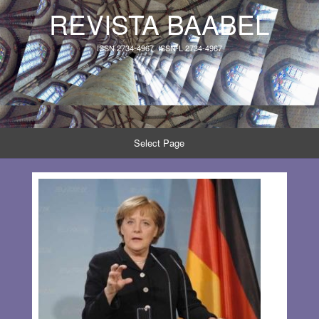
REVISTA BAABEL
ISSN 2734-4967, ISSN-L 2734-4967
Select Page