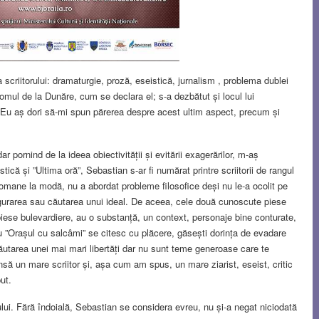
criitorului: dramaturgie, proză, eseistică, jurnalism , problema dublei
 omul de la Dunăre, cum se declara el; s-a dezbătut și locul lui
ni. Eu aș dori să-mi spun părerea despre acest ultim aspect, precum și
dar pornind de la ideea obiectivității și evitării exagerărilor, m-aș
stică și ”Ultima oră”, Sebastian s-ar fi numărat printre scriitorii de rangul
i romane la modă, nu a abordat probleme filosofice deși nu le-a ocolit pe
ngurarea sau căutarea unui ideal. De aceea, cele două cunoscute piese
piese bulevardiere, au o substanță, un context, personaje bine conturate,
 ”Orașul cu salcâmi” se citesc cu plăcere, găsești dorința de evadare
 căutarea unei mai mari libertăți dar nu sunt teme generoase care te
ă un mare scriitor și, așa cum am spus, un mare ziarist, eseist, critic
ut.
ului. Fără îndoială, Sebastian se considera evreu, nu și-a negat niciodată