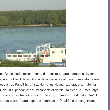
. Acele clădiri maiestuoase, din fericire o parte restaurate, evocă
ța, erau tot felul de locuitori – de la foarte bogați, așa cum arată casele
descriși de Panait Istrati sau de Fănuș Neagu. Era orașul armatorilor,
or, dar și al pescarilor sau vagabonzilor dornici să plece în lumea largă
ie din care se păstrează numai Braiconf-ul, faimoasa fabrică de cămăși.
ța de pește, foarte bogată și pitorească. De-altfel e un oraș liniștit,