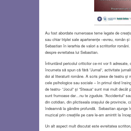
Au fost abordate numeroase teme legate de creația s
sau chiar triplei sale apartenențe –evreu, român și
Sebastian în ierarhia de valori a scriitorilor româ
despre evreitatea lui Sebastian.
Înfruntând pericolul criticilor ce-mi vor fi adresate, 
încumeta să spun că fără ”Jurnal”, activitate jurnali
doi al literaturii române. A scris piese de teatru ș
cele psihologice sau sociale – în primul rând însi
de teatru- ”Jocul” și ”Steaua” sunt mai mult decât 
sunt frumoase dar…nu te zguduie. ”Accidentul” sau
din cotidian, din plictiseala orașului de provincie,
îndeamnă la gândire profundă. Sebastian ajunge îns
muzical prin creațiile pe care le-am amintit la încep
Un alt aspect mult discutat este evreitatea scriitor