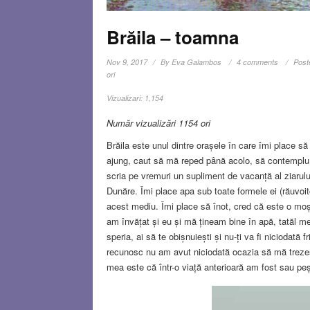
Brăila – toamna
Nov 9, 2017
By
Eva Galambos
4 comments
Post
ori
Vizualizari:
1,154
Număr vizualizări 1154 ori
Brăila este unul dintre orașele în care îmi place s
ajung, caut să mă reped până acolo, să contemplu ap
scria pe vremuri un supliment de vacanță al ziarul
Dunăre. Îmi place apa sub toate formele ei (răuvoit
acest mediu. Îmi place să înot, cred că este o moșt
am învățat și eu și mă țineam bine în apă, tatăl m
speria, ai să te obișnuiești și nu-ți va fi niciodată
recunosc nu am avut niciodată ocazia să mă trezes
mea este că într-o viață anterioară am fost sau pe