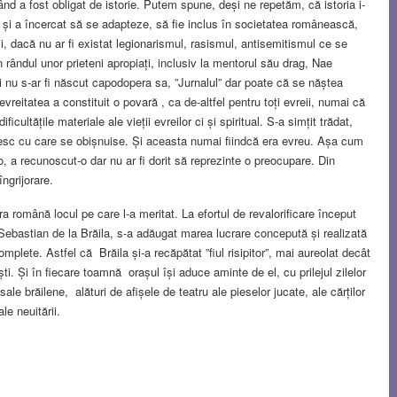
ând a fost obligat de istorie. Putem spune, deși ne repetăm, că istoria i-
it și a încercat să se adapteze, să fie inclus în societatea românească,
iții, dacă nu ar fi existat legionarismul, rasismul, antisemitismul ce se
n rândul unor prieteni apropiați, inclusiv la mentorul său drag, Nae
Nici nu s-ar fi născut capodopera sa, ”Jurnalul” dar poate că se năștea
vreitatea a constituit o povară , ca de-altfel pentru toți evreii, numai că
cultățile materiale ale vieții evreilor ci și spiritual. S-a simțit trădat,
ânesc cu care se obișnuise. Și aceasta numai fiindcă era evreu. Așa cum
, a recunoscut-o dar nu ar fi dorit să reprezinte o preocupare. Din
ngrijorare.
tura română locul pe care l-a meritat. La efortul de revalorificare început
 Sebastian de la Brăila, s-a adăugat marea lucrare concepută și realizată
lete. Astfel că Brăila și-a recăpătat ”fiul risipitor”, mai aureolat decât
ti. Și în fiecare toamnă orașul își aduce aminte de el, cu prilejul zilelor
le brăilene, alături de afișele de teatru ale pieselor jucate, ale cărților
ale neuitării.