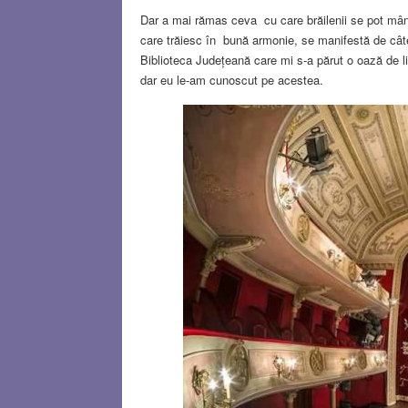
Dar a mai rămas ceva cu care brăilenii se pot mând
care trăiesc în bună armonie, se manifestă de câte 
Biblioteca Județeană care mi s-a părut o oază de lini
dar eu le-am cunoscut pe acestea.