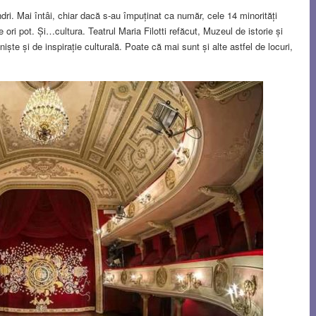
ri. Mai întâi, chiar dacă s-au împuținat ca număr, cele 14 minorități
ori pot. Și…cultura. Teatrul Maria Filotti refăcut, Muzeul de istorie și
ște și de inspirație culturală. Poate că mai sunt și alte astfel de locuri,