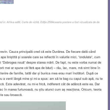
ed in:
Arhiva editii
,
Carte de vizită
,
Ediţia 258
Aceasta postare a fost vizualizata de de
ă revin. Cauza principală cred că este Dunărea. De fiecare dată când
a liniștită și soarele care se reflectă în valurile mici, ”ondulate”, cum
ui ”Dobrogea nouă” despre starea mării. De fapt, nu este vorba numai de
orii mei ar spune că fără apa de băut) – râu, lac, mare, mă simt bine în
enire de familie, tatăl dar și bunica mea erau mari înotători. După ce
eu a venit lângă mine și mi-a spus: am să te bag cu capul sub apă, nu te
 frică. Este adevărat, nu mi-e frică, indiferent cât de adâncă este ea. Dar
c în marea furtunoasă, nu știu atunci cum aș reacționa. Oricum, teoria
ște sau broască.