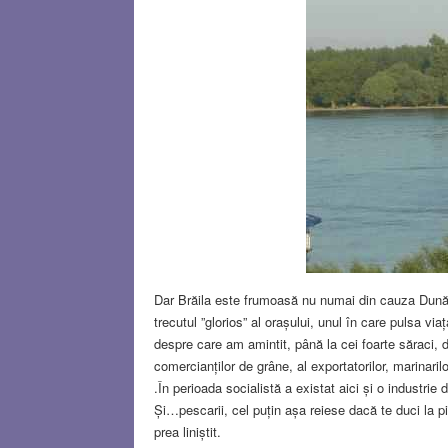
Dar Brăila este frumoasă nu numai din cauza Dunării
trecutul ”glorios” al orașului, unul în care pulsa via
despre care am amintit, până la cei foarte săraci, 
comercianților de grâne, al exportatorilor, marinaril
.În perioada socialistă a existat aici și o industr
Și…pescarii, cel puțin așa reiese dacă te duci la pia
prea liniștit.