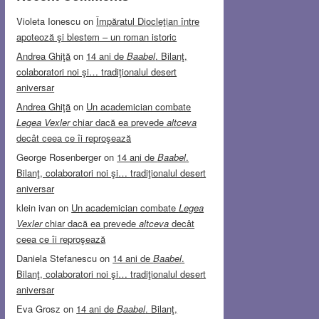
Violeta Ionescu
on
Împăratul Diocleţian între
apoteoză şi blestem – un roman istoric
Andrea Ghiţă
on
14 ani de
Baabel
. Bilanţ,
colaboratori noi şi… tradiţionalul desert
aniversar
Andrea Ghiţă
on
Un academician combate
Legea Vexler
chiar dacă ea prevede
altceva
decât ceea ce îi reproşează
George Rosenberger
on
14 ani de
Baabel
.
Bilanţ, colaboratori noi şi… tradiţionalul desert
aniversar
klein ivan
on
Un academician combate
Legea
Vexler
chiar dacă ea prevede
altceva
decât
ceea ce îi reproşează
Daniela Stefanescu
on
14 ani de
Baabel
.
Bilanţ, colaboratori noi şi… tradiţionalul desert
aniversar
Eva Grosz
on
14 ani de
Baabel
. Bilanţ,