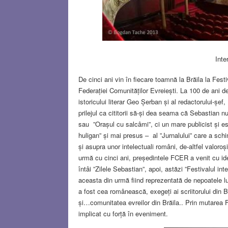
Inte
De cinci ani vin în fiecare toamnă la Brăila la Fes
Federației Comunităților Evreiești. La 100 de ani de 
istoricului literar Geo Șerban și al redactorului-șef
prilejul ca cititorii să-și dea seama că Sebastian 
sau ”Orașul cu salcâmi”, ci un mare publicist și e
huligan” și mai presus – al ”Jurnalului” care a sch
și asupra unor intelectuali români, de-altfel valoroș
urmă cu cinci ani, președintele FCER a venit cu i
întâi ”Zilele Sebastian”, apoi, astăzi ”Festivalul in
aceasta din urmă fiind reprezentată de nepoatele lu
a fost cea românească, exegeți ai scriitorului din Buc
și…comunitatea evreilor din Brăila.. Prin mutarea Fes
implicat cu forță în eveniment.