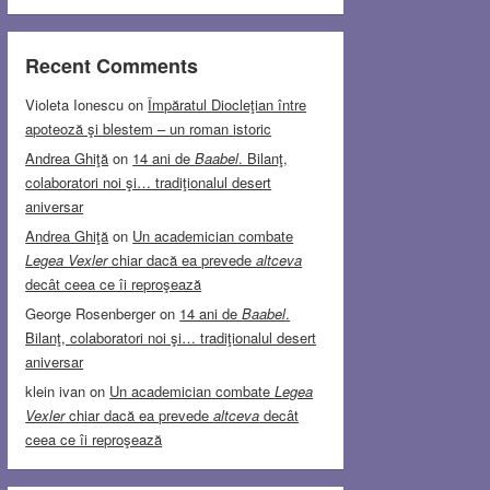
Recent Comments
Violeta Ionescu
on
Împăratul Diocleţian între
apoteoză şi blestem – un roman istoric
Andrea Ghiţă
on
14 ani de
Baabel
. Bilanţ,
colaboratori noi şi… tradiţionalul desert
aniversar
Andrea Ghiţă
on
Un academician combate
Legea Vexler
chiar dacă ea prevede
altceva
decât ceea ce îi reproşează
George Rosenberger
on
14 ani de
Baabel
.
Bilanţ, colaboratori noi şi… tradiţionalul desert
aniversar
klein ivan
on
Un academician combate
Legea
Vexler
chiar dacă ea prevede
altceva
decât
ceea ce îi reproşează