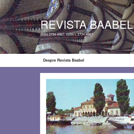
REVISTA BAABEL
ISSN 2734-4967, ISSN-L 2734-4967
Despre Revista Baabel