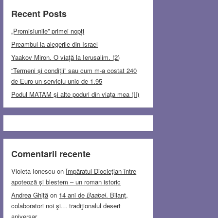
Recent Posts
„Promisiunile” primei nopți
Preambul la alegerile din Israel
Yaakov Miron. O viață la Ierusalim. (2)
“Termeni și condiții” sau cum m-a costat 240
de Euro un serviciu unic de 1.95
Podul MATAM şi alte poduri din viaţa mea (II)
Comentarii recente
Violeta Ionescu
on
Împăratul Diocleţian între
apoteoză şi blestem – un roman istoric
Andrea Ghiţă
on
14 ani de
Baabel
. Bilanţ,
colaboratori noi şi… tradiţionalul desert
aniversar