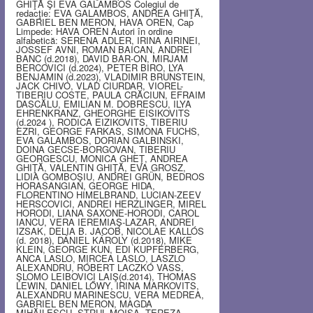
GHIŢĂ ŞI EVA GALAMBOS Colegiul de
redacţie: EVA GALAMBOS, ANDREA GHIŢĂ,
GABRIEL BEN MERON, HAVA OREN, Cap
Limpede: HAVA OREN Autori în ordine
alfabetică: SERENA ADLER, IRINA AIRINEI,
JOSSEF AVNI, ROMAN BAICAN, ANDREI
BANC (d.2018), DAVID BAR-ON, MIRJAM
BERCOVICI (d.2024), PETER BIRO, LYA
BENJAMIN (d.2023), VLADIMIR BRUNSTEIN,
JACK CHIVO, VLAD CIURDAR, VIOREL-
TIBERIU COSTE, PAULA CRĂCIUN, EFRAIM
DASCĂLU, EMILIAN M. DOBRESCU, ILYA
EHRENKRANZ, GHEORGHE EISIKOVITS
(d.2024 ), RODICA EIZIKOVITS, TIBERIU
EZRI, GEORGE FARKAS, SIMONA FUCHS,
EVA GALAMBOS, DORIAN GALBINSKI,
DOINA GECSE-BORGOVAN, TIBERIU
GEORGESCU, MONICA GHEŢ, ANDREA
GHIŢĂ, VALENTIN GHIŢĂ, EVA GROSZ,
LIDIA GOMBOŞIU, ANDREI GRÜN, BEDROS
HORASANGIAN, GEORGE HIDA,
FLORENTINO HIMELBRAND, LUCIAN-ZEEV
HERSCOVICI, ANDREI HERZLINGER, MIREL
HORODI, LIANA SAXONE-HORODI, CAROL
IANCU, VERA IEREMIAŞ-LAZAR, ANDREI
IZSAK, DELIA B. JACOB, NICOLAE KALLÓS
(d. 2018), DÁNIEL KÁROLY (d.2018), MIKE
KLEIN, GEORGE KUN, EDI KUPFERBERG,
ANCA LASLO, MIRCEA LASLO, LASZLO
ALEXANDRU, RÓBERT LACZKÓ VASS,
ŞLOMO LEIBOVICI LAIŞ(d.2014), THOMAS
LEWIN, DANIEL LŐWY, IRINA MARKOVITS,
ALEXANDRU MARINESCU, VERA MEDREA,
GABRIEL BEN MERON, MAGDA
MIHĂILESCU, STRUL MOISA, TEREZA