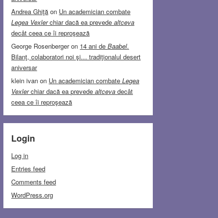
Andrea Ghiţă
on
Un academician combate
Legea Vexler
chiar dacă ea prevede
altceva
decât ceea ce îi reproşează
George Rosenberger
on
14 ani de
Baabel
.
Bilanţ, colaboratori noi şi… tradiţionalul desert
aniversar
klein ivan
on
Un academician combate
Legea
Vexler
chiar dacă ea prevede
altceva
decât
ceea ce îi reproşează
Login
Log in
Entries feed
Comments feed
WordPress.org