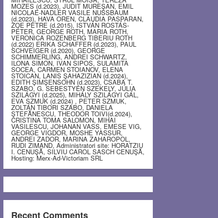
MOZES (d.2023), JUDIT MUREŞAN, EMIL
NICOLAE-NADLER VASILE NUSSBAUM
(d.2023), HAVA OREN, CLAUDIA PASPARAN,
ZOE PETRE (d.2015), ISTVÁN ROSTÁS-
PÉTER, GEORGE ROTH, MARIA ROTH,
VERONICA ROZENBERG TIBERIU ROTH
(d.2022) ERIKA SCHAFFER (d.2023), PAUL
SCHVEIGER (d.2020), GEORGE
SCHIMMERLING, ANDREI SCHWARTZ,
ILONA SIMON, IVAN SIPOS, SULAMITA
SOCEA, CARMEN STOIANOV, ELENA
STOICAN, LANIS ŞAHAZIZIAN (d.2024),
EDITH ŞIMŞENSOHN (d.2023), CSABA T.
SZABO, G. SEBESTYEN SZEKELY, JÚLIA
SZILÁGYI (d.2025), MIHÁLY SZILÁGYI GÁL,
EVA SZMUK (d.2024) , PETER SZMUK,
ZOLTÁN TIBORI SZABO, DANIELA
ŞTEFĂNESCU, THEODOR TOIVI(d.2024),
CRISTINA TOMA SALOMON, MIHAI
VASILESCU, JOHANAN VASS, EMESE VIG,
GEORGE VIGDOR, MOSHE YASSUR,
ANDREI ZADOR, MARINA ZAHAROPOL,
RUDI ZIMAND, Administratori site: HORATZIU
I. CENUŞĂ, SILVIU CAROL SASCH CENUŞĂ,
Hosting: Merx-Ad-Victoriam SRL
Recent Comments