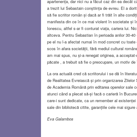
apartenența, dar nici nu a făcut caz din ea decât c
a trezit lui Sebastain conștiința de evreu. El a dor
să fie scriitor român și dacă ar fi trăit în alte cond
manifesta din ce în ce mai violent în societate și î
Ionescu, altfel s-ar fi conturat viața, cariera lui. 
altceva. Pentru Sebastian în perioada anilor 30-40 e
pe el nu l-a afectat numai în mod concret cu toate difi
scos în afara societății, fără mediul cultural rom
am mai spus, nu și-a renegat originea, a acceptat-o
păcate , a trebuit să fie o preocupare, un motiv de î
La ora actuală cred că scriitorului i se dă în litera
de Realitatea Evreiască și prin organizarea Zilelor
de Academia Română prin editarea operelor sale comp
atunci când a plecat să-și facă o carieră în Bucureș
care-i sunt dedicate, ca un remember al existenței sa
sale din bibliotecă citite, garanțiile cele mai sigure 
Eva Galambos