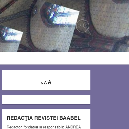
Decrease
Reset
Increase
A
A
A
font
font
font
size.
size.
size.
REDACŢIA REVISTEI BAABEL
Redactori fondatori şi responsabili: ANDREA