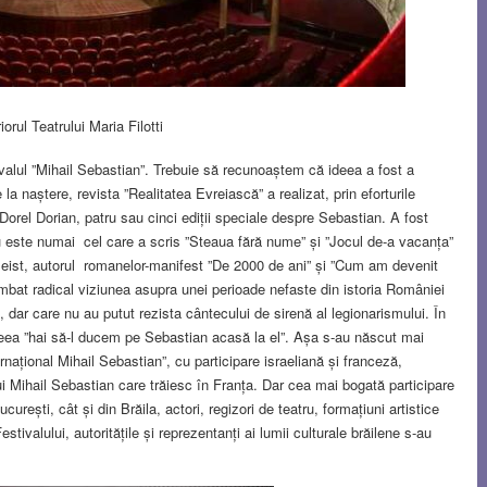
riorul Teatrului Maria Filotti
tivalul ”Mihail Sebastian”. Trebuie să recunoaștem că ideea a fost a
la naștere, revista ”Realitatea Evreiască” a realizat, prin eforturile
, Dorel Dorian, patru sau cinci ediții speciale despre Sebastian. A fost
nu este numai cel care a scris ”Steaua fără nume” și ”Jocul de-a vacanța”
seist, autorul romanelor-manifest ”De 2000 de ani” și ”Cum am devenit
imbat radical viziunea asupra unei perioade nefaste din istoria României
i, dar care nu au putut rezista cântecului de sirenă al legionarismului. În
deea ”hai să-l ducem pe Sebastian acasă la el”. Așa s-au născut mai
ternațional Mihail Sebastian”, cu participare israeliană și franceză,
i Mihail Sebastian care trăiesc în Franța. Dar cea mai bogată participare
urești, cât și din Brăila, actori, regizori de teatru, formațiuni artistice
tivalului, autoritățile și reprezentanți ai lumii culturale brăilene s-au